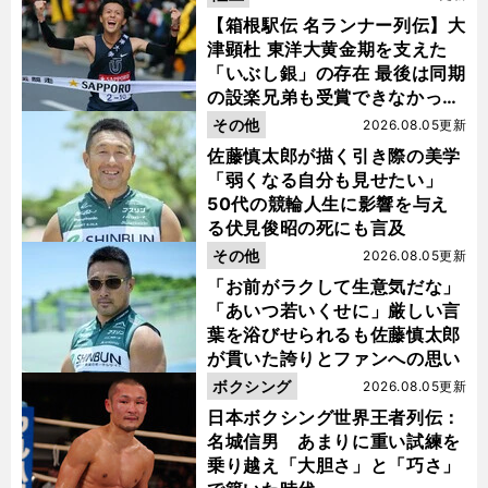
【箱根駅伝 名ランナー列伝】大
津顕杜 東洋大黄金期を支えた
「いぶし銀」の存在 最後は同期
の設楽兄弟も受賞できなかった
金栗杯に輝く
その他
2026.08.05更新
佐藤慎太郎が描く引き際の美学
「弱くなる自分も見せたい」
50代の競輪人生に影響を与え
る伏見俊昭の死にも言及
その他
2026.08.05更新
「お前がラクして生意気だな」
「あいつ若いくせに」厳しい言
葉を浴びせられるも佐藤慎太郎
が貫いた誇りとファンへの思い
ボクシング
2026.08.05更新
日本ボクシング世界王者列伝：
名城信男 あまりに重い試練を
乗り越え「大胆さ」と「巧さ」