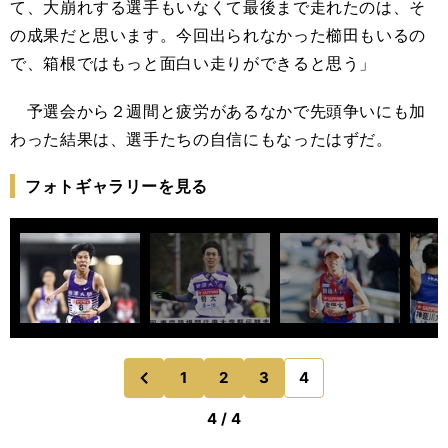
て、大崩れする選手もいなくて最後まで走れたのは、そ
の成果だと思います。今回出られなかった櫛田もいるの
で、箱根ではもっと面白い走りができると思う」
予選会から２週間と疲労があるなかで先頭争いにも加
わった結果は、選手たちの自信にもなったはずだ。
フォトギャラリーを見る
1
2
3
4
のページへ
前
4 / 4