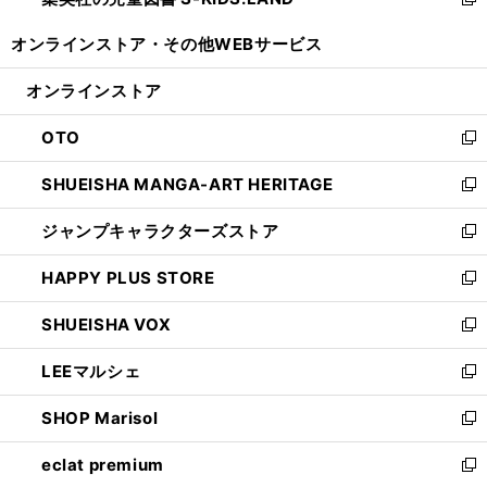
い
新
開
ウ
ウ
し
オンラインストア・
その他WEBサービス
く
で
ィ
い
開
ン
ウ
オンラインストア
く
ド
ィ
ウ
ン
OTO
で
ド
新
開
ウ
し
SHUEISHA MANGA-ART HERITAGE
く
で
い
新
開
ウ
し
ジャンプキャラクターズストア
く
ィ
い
新
ン
ウ
し
HAPPY PLUS STORE
ド
ィ
い
新
ウ
ン
ウ
し
SHUEISHA VOX
で
ド
ィ
い
新
開
ウ
ン
ウ
し
LEEマルシェ
く
で
ド
ィ
い
新
開
ウ
ン
ウ
し
SHOP Marisol
く
で
ド
ィ
い
新
開
ウ
ン
ウ
し
eclat premium
く
で
ド
ィ
い
新