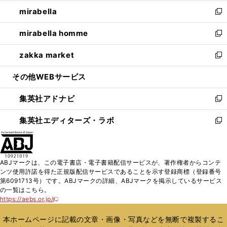
開
ウ
ン
ウ
し
mirabella
く
で
ド
ィ
い
新
開
ウ
ン
ウ
し
mirabella homme
く
で
ド
ィ
い
新
開
ウ
ン
ウ
し
zakka market
く
で
ド
ィ
い
新
開
ウ
ン
ウ
し
その他WEBサービス
く
で
ド
ィ
い
開
ウ
ン
ウ
集英社アドナビ
く
で
ド
ィ
新
開
ウ
ン
し
集英社エディターズ・ラボ
く
で
ド
い
新
開
ウ
ウ
し
く
で
ィ
い
開
ン
ウ
ABJマークは、この電子書店・電子書籍配信サービスが、著作権者からコンテ
く
ド
ィ
ンツ使用許諾を得た正規版配信サービスであることを示す登録商標（登録番号
ウ
ン
第6091713号）です。ABJマークの詳細、ABJマークを掲示しているサービス
で
ド
の一覧はこちら。
開
ウ
https://aebs.or.jp/
新
く
で
し
い
開
本ホームページに記載の文章・画像・写真などを無断で複製するこ
ウ