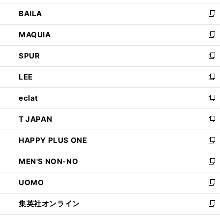
開
ウ
し
BAILA
く
ィ
い
新
ン
ウ
し
MAQUIA
ド
ィ
い
新
ウ
ン
ウ
し
SPUR
で
ド
ィ
い
新
開
ウ
ン
ウ
し
LEE
く
で
ド
ィ
い
新
開
ウ
ン
ウ
し
eclat
く
で
ド
ィ
い
新
開
ウ
ン
ウ
し
T JAPAN
く
で
ド
ィ
い
新
開
ウ
ン
ウ
し
HAPPY PLUS ONE
く
で
ド
ィ
い
新
開
ウ
ン
ウ
し
MEN'S NON-NO
く
で
ド
ィ
い
新
開
ウ
ン
ウ
し
UOMO
く
で
ド
ィ
い
新
開
ウ
ン
ウ
し
集英社オンライン
く
で
ド
ィ
い
新
開
ウ
ン
ウ
し