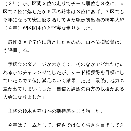
（３年）が、区間３位の走りでチーム順位も３位に。５
区で７位に落ちたが６区の鈴木は３位にあげ、７区でも
今年になって安定感を増してきた駅伝初出場の橋本大輝
（４年）が区間４位と堅実な走りをした。
最終８区で７位に落としたものの、山本佑樹監督はこ
う評価する。
「予選会のダメージが大きくて、そのなかでどれだけ走
れるかのチャレンジでしたが、シード権獲得を目標にし
ていたので７位は満足のいく結果。ただ、最後は地力の
差が出てしまいました。自信と課題の両方の収穫がある
大会になりました」
主将の鈴木も箱根への期待感をこう話した。
「今年はチームとして、速さではなく強さを目指してき