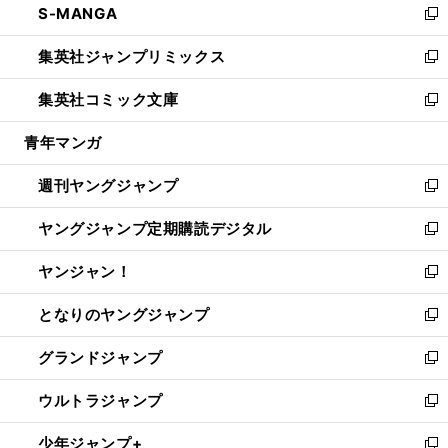
S-MANGA
く
で
ド
ィ
い
新
開
ウ
ン
ウ
し
集英社ジャンプリミックス
く
で
ド
ィ
い
新
開
ウ
ン
ウ
し
集英社コミック文庫
く
で
ド
ィ
い
新
開
ウ
ン
ウ
し
青年マンガ
く
で
ド
ィ
い
開
ウ
ン
ウ
週刊ヤングジャンプ
く
で
ド
ィ
新
開
ウ
ン
し
ヤングジャンプ定期購読デジタル
く
で
ド
い
新
開
ウ
ウ
し
ヤンジャン！
く
で
ィ
い
新
開
ン
ウ
し
となりのヤングジャンプ
く
ド
ィ
い
新
ウ
ン
ウ
し
グランドジャンプ
で
ド
ィ
い
新
開
ウ
ン
ウ
し
ウルトラジャンプ
く
で
ド
ィ
い
新
開
ウ
ン
ウ
し
少年ジャンプ+
く
で
ド
ィ
い
新