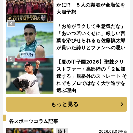
かに!? ５人の識者が全順位を
大胆予想
4
「お前がラクして生意気だな」
「あいつ若いくせに」厳しい言
葉を浴びせられるも佐藤慎太郎
が貫いた誇りとファンへの思い
5
【夏の甲子園2026】聖隷クリ
ストファー・高部陸の「２回加
速する」規格外のストレート そ
れでもプロではなく大学進学を
選ぶ理由
もっと見る
各スポーツコラム記事
陸上
2026.08.06更新