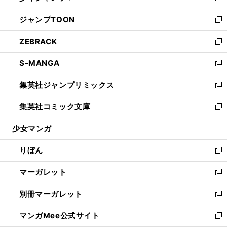
開
ウ
ン
ウ
し
ジャンプTOON
く
で
ド
ィ
い
新
開
ウ
ン
ウ
し
ZEBRACK
く
で
ド
ィ
い
新
開
ウ
ン
ウ
し
S-MANGA
く
で
ド
ィ
い
新
開
ウ
ン
ウ
し
集英社ジャンプリミックス
く
で
ド
ィ
い
新
開
ウ
ン
ウ
し
集英社コミック文庫
く
で
ド
ィ
い
新
開
ウ
ン
ウ
し
少女マンガ
く
で
ド
ィ
い
開
ウ
ン
ウ
りぼん
く
で
ド
ィ
新
開
ウ
ン
し
マーガレット
く
で
ド
い
新
開
ウ
ウ
し
別冊マーガレット
く
で
ィ
い
新
開
ン
ウ
し
マンガMee公式サイト
く
ド
ィ
い
新
ウ