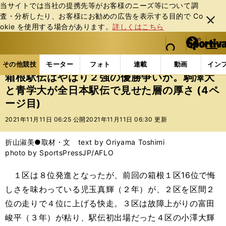
当サイトでは当社の提携先等がお客様のニーズ等について調
査・分析したり、お客様にお勧めの広告を表⽰する⽬的で Co
閉じ
okie を使⽤する場合があります。
詳しくはこちら
る
マイペ
web Sportiva (webスポルティーバ)
検索
メニュ
we
ー
その他競技の記事一覧
陸上
箱根駅伝はやはり２強
b
ジ
その他競技
モーター
フォト
連載
動画
イン
ス
箱根駅伝はやはり２強の優勝争いか。駒澤大
ポ
と青学大が全日本駅伝で見せた層の厚さ (4ペ
ル
ージ目)
テ
ィ
2021年11月11日 06:25 公開
2021年11月11日 06:30 更新
ー
バ
折山淑美●取材・文 text by Oriyama Toshimi
photo by SportsPressJP/AFLO
１区は８位発進となったが、前回の箱根１区16位で悔
しさを味わっている児玉真輝（２年）が、２区を区間２
位の走りで４位に上げる快走。３区は故障上がりの富田
峻平（３年）が粘り、駅伝初出場だった４区の小澤大輝