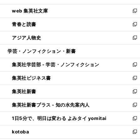
ン
ウ
し
web 集英社文庫
ド
ィ
い
新
ウ
ン
ウ
し
青春と読書
で
ド
ィ
い
新
開
ウ
ン
ウ
し
アジア人物史
く
で
ド
ィ
い
新
開
ウ
ン
ウ
し
学芸・ノンフィクション・新書
く
で
ド
ィ
い
開
ウ
ン
ウ
集英社学芸部 - 学芸・ノンフィクション
く
で
ド
ィ
新
開
ウ
ン
し
集英社ビジネス書
く
で
ド
い
新
開
ウ
ウ
し
集英社新書
く
で
ィ
い
新
開
ン
ウ
し
集英社新書プラス - 知の水先案内人
く
ド
ィ
い
新
ウ
ン
ウ
し
1日5分で、明日は変わる よみタイ yomitai
で
ド
ィ
い
新
開
ウ
ン
ウ
し
kotoba
く
で
ド
ィ
い
新
開
ウ
ン
ウ
し