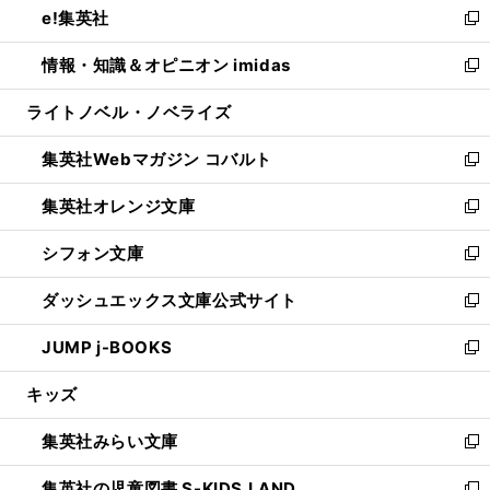
e!集英社
く
で
ド
ィ
い
新
開
ウ
ン
ウ
し
情報・知識＆オピニオン imidas
く
で
ド
ィ
い
新
開
ウ
ン
ウ
し
ライトノベル・ノベライズ
く
で
ド
ィ
い
開
ウ
ン
ウ
集英社Webマガジン コバルト
く
で
ド
ィ
新
開
ウ
ン
し
集英社オレンジ文庫
く
で
ド
い
新
開
ウ
ウ
し
シフォン文庫
く
で
ィ
い
新
開
ン
ウ
し
ダッシュエックス文庫公式サイト
く
ド
ィ
い
新
ウ
ン
ウ
し
JUMP j-BOOKS
で
ド
ィ
い
新
開
ウ
ン
ウ
し
キッズ
く
で
ド
ィ
い
開
ウ
ン
ウ
集英社みらい文庫
く
で
ド
ィ
新
開
ウ
ン
し
集英社の児童図書 S-KIDS.LAND
く
で
ド