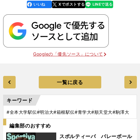
いいね
Xでポストする
LINEで送る
line
faceboo
x
k
Googleの「優先ソース」について
一覧に戻る
キーワード
#全本大学駅伝
#明治大
#箱根駅伝
#青学大
#順天堂大
#駒澤大
編集部のおすすめ
スポルティーバ バレーボール