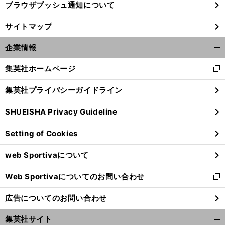
ブラウザプッシュ通知について
サイトマップ
企業情報
開
く/
集英社ホームページ
新
閉
し
じ
集英社プライバシーガイドライン
い
る
ウ
SHUEISHA Privacy Guideline
ィ
ン
Setting of Cookies
ド
「
暑
」
駅
.
.
.
」
さに弱い
「
伝は強いけどトラックは
ずっと悔しい思いをしてきた廣中璃梨佳は積極的な走りでそれらの声を封じた
ウ
web Sportivaについて
で
開
Web Sportivaについてのお問い合わせ
く
新
し
広告についてのお問い合わせ
い
ウ
集英社サイト
ィ
開