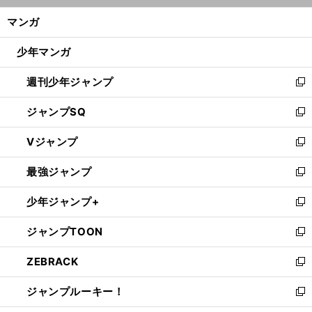
ン
く/
マンガ
ド
閉
ウ
じ
少年マンガ
で
る
開
週刊少年ジャンプ
く
新
し
ジャンプSQ
い
新
ウ
し
Vジャンプ
ィ
い
新
ン
ウ
し
最強ジャンプ
ド
ィ
い
新
ウ
ン
ウ
し
少年ジャンプ+
で
ド
ィ
い
新
開
ウ
ン
ウ
し
ジャンプTOON
く
で
ド
ィ
い
新
開
ウ
ン
ウ
し
ZEBRACK
く
で
ド
ィ
い
新
開
ウ
ン
ウ
し
ジャンプルーキー！
く
で
ド
ィ
い
新
開
ウ
ン
ウ
し