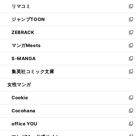
ン
ウ
し
リマコミ
で
ド
ィ
い
新
開
ウ
ン
ウ
し
ジャンプTOON
く
で
ド
ィ
い
新
開
ウ
ン
ウ
し
ZEBRACK
く
で
ド
ィ
い
新
開
ウ
ン
ウ
し
マンガMeets
く
で
ド
ィ
い
新
開
ウ
ン
ウ
し
S-MANGA
く
で
ド
ィ
い
新
開
ウ
ン
ウ
し
集英社コミック文庫
く
で
ド
ィ
い
新
開
ウ
ン
ウ
し
女性マンガ
く
で
ド
ィ
い
開
ウ
ン
ウ
Cookie
く
で
ド
ィ
新
開
ウ
ン
し
Cocohana
く
で
ド
い
新
開
ウ
ウ
し
office YOU
く
で
ィ
い
新
開
ン
ウ
し