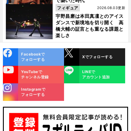
で築いた時代
フィギュア
2026.08.03更新
宇野昌磨は本田真凜とのアイス
ダンスで新境地を切り開く 高
橋大輔の証言とも重なる課題と
楽しさ
cebo
X
Facebookで
Xでフォローする
ok
フォローする
uTube
LINE
YouTubeで
LINEで
チャンネル登録
アカウント追加
stagra
Instagramで
m
フォローする