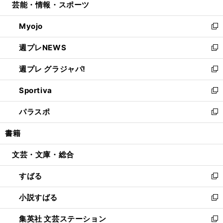
芸能・情報・スポーツ
く
で
ド
ィ
い
開
ウ
ン
ウ
Myojo
く
で
ド
ィ
新
開
ウ
ン
し
週プレNEWS
く
で
ド
い
新
開
ウ
ウ
し
週プレ グラジャパ!
く
で
ィ
い
新
開
ン
ウ
し
Sportiva
く
ド
ィ
い
新
ウ
ン
ウ
し
パラスポ
で
ド
ィ
い
新
開
ウ
ン
ウ
し
書籍
く
で
ド
ィ
い
開
ウ
ン
ウ
文芸・文庫・総合
く
で
ド
ィ
開
ウ
ン
すばる
く
で
ド
新
開
ウ
し
小説すばる
く
で
い
新
開
ウ
し
集英社 文芸ステーション
く
ィ
い
新