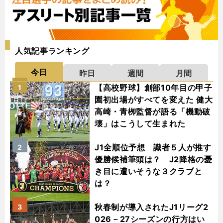
人気記事ランキング
今日
昨日
週間
月間
【高校野球】創部10年目の甲子
1
園初出場がすべてを変えた 健大
高崎・青栁監督が語る「機動破
壊」はこうして生まれた
J1全順位予想 識者５人が推す
2
優勝候補筆頭は？ J2降格の憂
き目に遭いそうな３クラブと
は？
秋春制が導入されたJ1リーグ2
3
026－27シーズンの行方はい