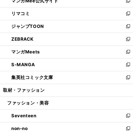
マンガMee公式サイト
く
ド
ィ
い
新
ウ
ン
ウ
し
リマコミ
で
ド
ィ
い
新
開
ウ
ン
ウ
し
ジャンプTOON
く
で
ド
ィ
い
新
開
ウ
ン
ウ
し
ZEBRACK
く
で
ド
ィ
い
新
開
ウ
ン
ウ
し
マンガMeets
く
で
ド
ィ
い
新
開
ウ
ン
ウ
し
S-MANGA
く
で
ド
ィ
い
新
開
ウ
ン
ウ
し
集英社コミック文庫
く
で
ド
ィ
い
新
開
ウ
ン
ウ
し
取材・ファッション
く
で
ド
ィ
い
開
ウ
ン
ウ
ファッション・美容
く
で
ド
ィ
開
ウ
ン
Seventeen
く
で
ド
新
開
ウ
し
non-no
く
で
い
新