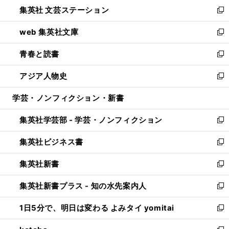
ウ
し
集英社 文芸ステーション
く
ィ
い
新
ン
ウ
し
web 集英社文庫
ド
ィ
い
新
ウ
ン
ウ
し
青春と読書
で
ド
ィ
い
新
開
ウ
ン
ウ
し
アジア人物史
く
で
ド
ィ
い
新
開
ウ
ン
ウ
し
学芸・ノンフィクション・新書
く
で
ド
ィ
い
開
ウ
ン
ウ
集英社学芸部 - 学芸・ノンフィクション
く
で
ド
ィ
新
開
ウ
ン
し
集英社ビジネス書
く
で
ド
い
新
開
ウ
ウ
し
集英社新書
く
で
ィ
い
新
開
ン
ウ
し
集英社新書プラス - 知の水先案内人
く
ド
ィ
い
新
ウ
ン
ウ
し
1日5分で、明日は変わる よみタイ yomitai
で
ド
ィ
い
新
開
ウ
ン
ウ
し