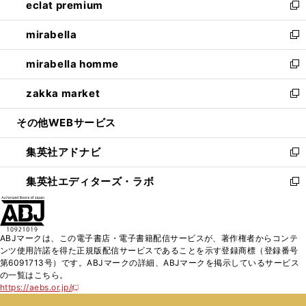
eclat premium
く
で
ド
ィ
い
新
開
ウ
ン
ウ
し
mirabella
く
で
ド
ィ
い
新
開
ウ
ン
ウ
し
mirabella homme
く
で
ド
ィ
い
新
開
ウ
ン
ウ
し
zakka market
く
で
ド
ィ
い
新
開
ウ
ン
ウ
し
その他WEBサービス
く
で
ド
ィ
い
開
ウ
ン
ウ
集英社アドナビ
く
で
ド
ィ
新
開
ウ
ン
し
集英社エディターズ・ラボ
く
で
ド
い
新
開
ウ
ウ
し
く
で
ィ
い
開
ン
ウ
ABJマークは、この電子書店・電子書籍配信サービスが、著作権者からコンテ
く
ド
ィ
ンツ使用許諾を得た正規版配信サービスであることを示す登録商標（登録番号
ウ
ン
第6091713号）です。ABJマークの詳細、ABJマークを掲示しているサービス
で
ド
の一覧はこちら。
開
ウ
https://aebs.or.jp/
新
く
で
し