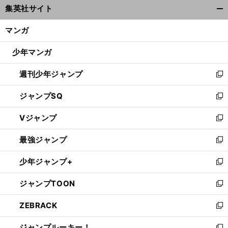
集英社サイト
ィ
開
ン
く/
マンガ
ド
閉
ウ
じ
少年マンガ
で
る
開
週刊少年ジャンプ
く
新
し
ジャンプSQ
い
新
ウ
し
Vジャンプ
ィ
い
新
ン
ウ
し
最強ジャンプ
ド
ィ
い
新
ウ
ン
ウ
し
少年ジャンプ+
で
ド
ィ
い
新
開
ウ
ン
ウ
し
ジャンプTOON
く
で
ド
ィ
い
新
開
ウ
ン
ウ
し
ZEBRACK
く
で
ド
ィ
い
新
開
ウ
ン
ウ
し
ジャンプルーキー！
く
で
ド