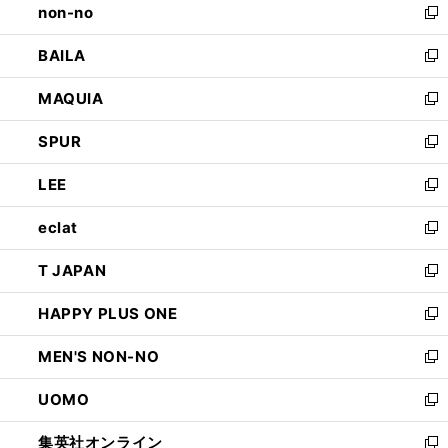
non-no
く
で
い
新
開
ウ
し
BAILA
く
ィ
い
新
ン
ウ
し
MAQUIA
ド
ィ
い
新
ウ
ン
ウ
し
SPUR
で
ド
ィ
い
新
開
ウ
ン
ウ
し
LEE
く
で
ド
ィ
い
新
開
ウ
ン
ウ
し
eclat
く
で
ド
ィ
い
新
開
ウ
ン
ウ
し
T JAPAN
く
で
ド
ィ
い
新
開
ウ
ン
ウ
し
HAPPY PLUS ONE
く
で
ド
ィ
い
新
開
ウ
ン
ウ
し
MEN'S NON-NO
く
で
ド
ィ
い
新
開
ウ
ン
ウ
し
UOMO
く
で
ド
ィ
い
新
開
ウ
ン
ウ
し
集英社オンライン
く
で
ド
ィ
い
新