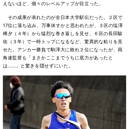
えないほど、個々のレベルアップが目立った。
その成果が表れたのが全日本大学駅伝だった。２区で
17位に落ち込み、万事休すかと思われたが、３区の塩澤
稀夕（４年）から猛烈な巻き返しを見せ、６区の長田駿
佑（３年）で一時トップになるなど、驚異的な粘りを見
せた。アンカー勝負で駒澤大に敗れ２位になったが、両
角速監督も「まさかここまでうちに底力があったと
は......」と驚きを隠せずにいた。