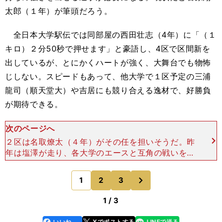
太郎（１年）が筆頭だろう。
全日本大学駅伝では同部屋の西田壮志（4年）に「（１
キロ）２分50秒で押せます」と豪語し、4区で区間新を
出しているが、とにかくハートが強く、大舞台でも物怖
じしない。スピードもあって、他大学で１区予定の三浦
龍司（順天堂大）や吉居にも競り合える逸材で、好勝負
が期待できる。
次のページへ
２区は名取燎太（４年）がその任を担いそうだ。昨
年は塩澤が走り、各大学のエースと互角の戦いを見
せ、序盤の流れをつくった。今回も本来であれば塩
澤に任せたいところだが、12月４日の日本選手権
次
1
2
3
のページへ
に出場するため、
1 / 3
いいね
Xでポストする
LINEで送る
line
faceboo
x