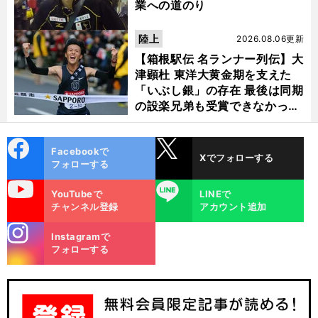
業への道のり
陸上
2026.08.06更新
【箱根駅伝 名ランナー列伝】大
津顕杜 東洋大黄金期を支えた
「いぶし銀」の存在 最後は同期
の設楽兄弟も受賞できなかった
金栗杯に輝く
cebo
X
Facebookで
Xでフォローする
ok
フォローする
uTube
LINE
YouTubeで
LINEで
チャンネル登録
アカウント追加
stagra
Instagramで
m
フォローする