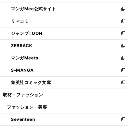
開
ン
ウ
し
マンガMee公式サイト
く
ド
ィ
い
新
ウ
ン
ウ
し
リマコミ
で
ド
ィ
い
新
開
ウ
ン
ウ
し
ジャンプTOON
く
で
ド
ィ
い
新
開
ウ
ン
ウ
し
ZEBRACK
く
で
ド
ィ
い
新
開
ウ
ン
ウ
し
マンガMeets
く
で
ド
ィ
い
新
開
ウ
ン
ウ
し
S-MANGA
く
で
ド
ィ
い
新
開
ウ
ン
ウ
し
集英社コミック文庫
く
で
ド
ィ
い
新
開
ウ
ン
ウ
し
取材・ファッション
く
で
ド
ィ
い
開
ウ
ン
ウ
ファッション・美容
く
で
ド
ィ
開
ウ
ン
Seventeen
く
で
ド
新
開
ウ
し