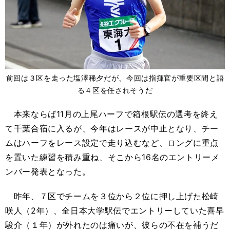
前回は３区を走った塩澤稀夕だが、今回は指揮官が重要区間と語
る４区を任されそうだ
本来ならば11月の上尾ハーフで箱根駅伝の選考を終え
て千葉合宿に入るが、今年はレースが中止となり、チー
ムはハーフをレース設定で走り込むなど、ロングに重点
を置いた練習を積み重ね、そこから16名のエントリーメ
ンバー発表となった。
昨年、７区でチームを３位から２位に押し上げた松崎
咲人（2年）、全日本大学駅伝でエントリーしていた喜早
駿介（１年）が外れたのは痛いが、彼らの不在を補うだ