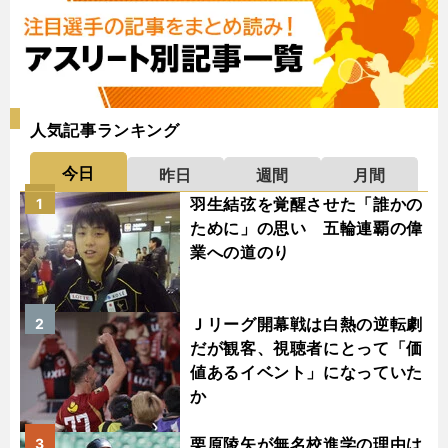
人気記事ランキング
今日
昨日
週間
月間
羽生結弦を覚醒させた「誰かの
1
ために」の思い 五輪連覇の偉
業への道のり
Ｊリーグ開幕戦は白熱の逆転劇
2
だが観客、視聴者にとって「価
値あるイベント」になっていた
か
栗原陵矢が無名校進学の理由は
3