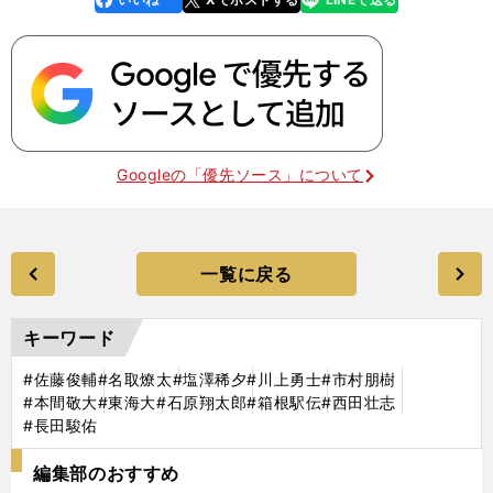
k
Googleの「優先ソース」について
一覧に戻る
キーワード
#佐藤俊輔
#名取燎太
#塩澤稀夕
#川上勇士
#市村朋樹
#本間敬大
#東海大
#石原翔太郎
#箱根駅伝
#西田壮志
#長田駿佑
編集部のおすすめ