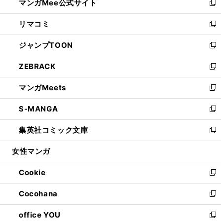
マンガMee公式サイト
く
ド
ィ
い
新
ウ
ン
ウ
し
リマコミ
で
ド
ィ
い
新
開
ウ
ン
ウ
し
ジャンプTOON
く
で
ド
ィ
い
新
開
ウ
ン
ウ
し
ZEBRACK
く
で
ド
ィ
い
新
開
ウ
ン
ウ
し
マンガMeets
く
で
ド
ィ
い
新
開
ウ
ン
ウ
し
S-MANGA
く
で
ド
ィ
い
新
開
ウ
ン
ウ
し
集英社コミック文庫
く
で
ド
ィ
い
新
開
ウ
ン
ウ
し
女性マンガ
く
で
ド
ィ
い
開
ウ
ン
ウ
Cookie
く
で
ド
ィ
新
開
ウ
ン
し
Cocohana
く
で
ド
い
新
開
ウ
ウ
し
office YOU
く
で
ィ
い
新