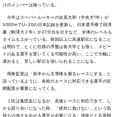
けのメンバーは揃っている。
今年はスーパールーキーの吉居大和（中央大1年）が
5000mでU−20の日本記録を更新し、日本選手権で田澤
簾（駒澤大２年）が27分台を出すなど、全体のレベルも
タイムも上がっている。前回以上に高速駅伝になること
は明白で、とくに往路の序盤は各大学とも強く、スピー
ドのある選手を置いてくる可能性が高い。ここで大幅に
遅れると、苦しい駅伝を強いられることになる。
両角監督は「前半から主導権を握るレースにする」と
語っているように、各校のエースに対応できる選手の区
間配置が重要になってくる。
１区は集団走になるが、高速レースに対応できて、し
かも競り合いになった時、「絶対に負けない」という気
持ちの強さを出せる選手が必要になる。現状だと石原翔