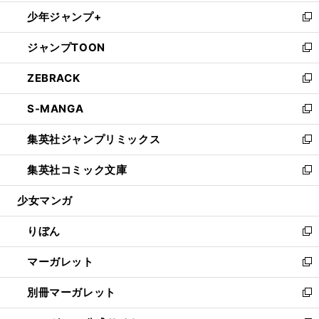
開
ウ
ン
ウ
し
少年ジャンプ+
く
で
ド
ィ
い
新
開
ウ
ン
ウ
し
ジャンプTOON
く
で
ド
ィ
い
新
開
ウ
ン
ウ
し
ZEBRACK
く
で
ド
ィ
い
新
開
ウ
ン
ウ
し
S-MANGA
く
で
ド
ィ
い
新
開
ウ
ン
ウ
し
集英社ジャンプリミックス
く
で
ド
ィ
い
新
開
ウ
ン
ウ
し
集英社コミック文庫
く
で
ド
ィ
い
新
開
ウ
ン
ウ
し
少女マンガ
く
で
ド
ィ
い
開
ウ
ン
ウ
りぼん
く
で
ド
ィ
新
開
ウ
ン
し
マーガレット
く
で
ド
い
新
開
ウ
ウ
し
別冊マーガレット
く
で
ィ
い
新
開
ン
ウ
し