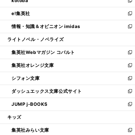
kotoba
く
で
ド
ィ
い
新
開
ウ
ン
ウ
し
e!集英社
く
で
ド
ィ
い
新
開
ウ
ン
ウ
し
情報・知識＆オピニオン imidas
く
で
ド
ィ
い
新
開
ウ
ン
ウ
し
ライトノベル・ノベライズ
く
で
ド
ィ
い
開
ウ
ン
ウ
集英社Webマガジン コバルト
く
で
ド
ィ
新
開
ウ
ン
し
集英社オレンジ文庫
く
で
ド
い
新
開
ウ
ウ
し
シフォン文庫
く
で
ィ
い
新
開
ン
ウ
し
ダッシュエックス文庫公式サイト
く
ド
ィ
い
新
ウ
ン
ウ
し
JUMP j-BOOKS
で
ド
ィ
い
新
開
ウ
ン
ウ
し
キッズ
く
で
ド
ィ
い
開
ウ
ン
ウ
集英社みらい文庫
く
で
ド
ィ
新