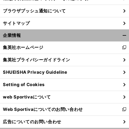
ブラウザプッシュ通知について
サイトマップ
企業情報
開
く/
集英社ホームページ
新
閉
し
じ
集英社プライバシーガイドライン
い
る
ウ
SHUEISHA Privacy Guideline
ィ
ン
Setting of Cookies
ド
ウ
web Sportivaについて
で
開
Web Sportivaについてのお問い合わせ
く
新
し
広告についてのお問い合わせ
い
ウ