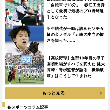
「自転車で13分」 春江工出身
として最初で最後のプロ野球選
手となった
4
羽生結弦が一時は諦めたソチ五
輪の金メダル「五輪の本当の怖
さを知った......」
5
【高校野球】創部10年目の甲子
園初出場がすべてを変えた 健大
高崎・青栁監督が語る「機動破
壊」はこうして生まれた
もっと見る
各スポーツコラム記事