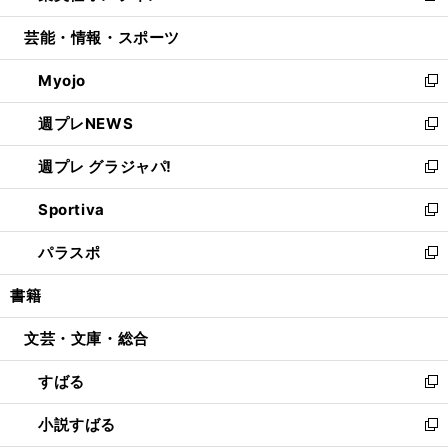
開
ウ
ン
ウ
し
芸能・情報・スポーツ
く
で
ド
ィ
い
開
ウ
ン
ウ
Myojo
く
で
ド
ィ
新
開
ウ
ン
し
週プレNEWS
く
で
ド
い
新
開
ウ
ウ
し
週プレ グラジャパ!
く
で
ィ
い
新
開
ン
ウ
し
Sportiva
く
ド
ィ
い
新
ウ
ン
ウ
し
パラスポ
で
ド
ィ
い
新
開
ウ
ン
ウ
し
書籍
く
で
ド
ィ
い
開
ウ
ン
ウ
文芸・文庫・総合
く
で
ド
ィ
開
ウ
ン
すばる
く
で
ド
新
開
ウ
し
小説すばる
く
で
い
新
開