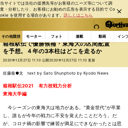
当サイトでは当社の提携先等がお客様のニーズ等について調
査・分析したり、お客様にお勧めの広告を表⽰する⽬的で Co
閉じ
okie を使⽤する場合があります。
詳しくはこちら
る
マイペ
web Sportiva (webスポルティーバ)
検索
メニュ
we
ー
その他競技の記事一覧
陸上
箱根駅伝で優勝候補・
b
ジ
その他競技
モーター
フォト
連載
動画
イン
ス
箱根駅伝で優勝候補・東海大の区間配置
ポ
を予想。４年の3本柱はどこを走るか
ル
テ
2020年12月27日 11:10 公開
2020年12月27日 11:10 更新
ィ
ー
佐藤俊●文 text by Sato Shun
photo by Kyodo News
バ
箱根駅伝2021 有力校戦力分析
東海大学編
今シーズンの東海大は地力がある。"黄金世代"が卒業
し、誰もが今年の戦力に不安を覚えたことだろう。だ
が、コロナ禍の影響で練習が満足にできなかったとは思