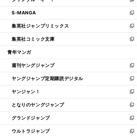
ィ
い
新
開
ウ
ン
ウ
し
S-MANGA
く
で
ド
ィ
い
新
開
ウ
ン
ウ
し
集英社ジャンプリミックス
く
で
ド
ィ
い
新
開
ウ
ン
ウ
し
集英社コミック文庫
く
で
ド
ィ
い
新
開
ウ
ン
ウ
し
青年マンガ
く
で
ド
ィ
い
開
ウ
ン
ウ
週刊ヤングジャンプ
く
で
ド
ィ
新
開
ウ
ン
し
ヤングジャンプ定期購読デジタル
く
で
ド
い
新
開
ウ
ウ
し
ヤンジャン！
く
で
ィ
い
新
開
ン
ウ
し
となりのヤングジャンプ
く
ド
ィ
い
新
ウ
ン
ウ
し
グランドジャンプ
で
ド
ィ
い
新
開
ウ
ン
ウ
し
ウルトラジャンプ
く
で
ド
ィ
い
新