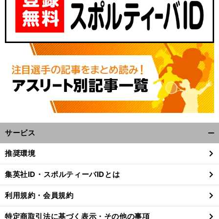
サービス
。
阿
」
宗
開
前
へ
3
く/
推奨環境
閉
じ
集英社ID・スポルティーバIDとは
る
利用規約・会員規約
特定商取引法に基づく表示・その他の事項