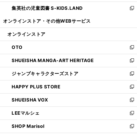
開
ウ
ン
し
集英社の児童図書 S-KIDS.LAND
く
で
ド
い
新
開
ウ
ウ
し
オンラインストア・
その他WEBサービス
く
で
ィ
い
開
ン
ウ
オンラインストア
く
ド
ィ
ウ
ン
OTO
で
ド
新
開
ウ
し
SHUEISHA MANGA-ART HERITAGE
く
で
い
新
開
ウ
し
ジャンプキャラクターズストア
く
ィ
い
新
ン
ウ
し
HAPPY PLUS STORE
ド
ィ
い
新
ウ
ン
ウ
し
SHUEISHA VOX
で
ド
ィ
い
新
開
ウ
ン
ウ
し
LEEマルシェ
く
で
ド
ィ
い
新
開
ウ
ン
ウ
し
SHOP Marisol
く
で
ド
ィ
い
新
開
ウ
ン
ウ
し