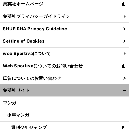
く/
集英社ホームページ
新
閉
し
じ
集英社プライバシーガイドライン
い
る
ウ
SHUEISHA Privacy Guideline
ィ
ン
Setting of Cookies
ド
ウ
web Sportivaについて
で
開
前
へ
Web Sportivaについてのお問い合わせ
く
新
し
広告についてのお問い合わせ
い
ウ
集英社サイト
ィ
開
ン
く/
マンガ
ド
閉
ウ
じ
少年マンガ
で
る
開
週刊少年ジャンプ
く
新