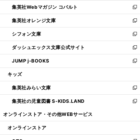
開
ウ
ン
ウ
集英社Webマガジン コバルト
く
で
ド
ィ
新
開
ウ
ン
し
集英社オレンジ文庫
く
で
ド
い
新
開
ウ
ウ
し
シフォン文庫
く
で
ィ
い
新
開
ン
ウ
し
ダッシュエックス文庫公式サイト
く
ド
ィ
い
新
ウ
ン
ウ
し
JUMP j-BOOKS
で
ド
ィ
い
新
開
ウ
ン
ウ
し
キッズ
く
で
ド
ィ
い
開
ウ
ン
ウ
集英社みらい文庫
く
で
ド
ィ
新
開
ウ
ン
し
集英社の児童図書 S-KIDS.LAND
く
で
ド
い
新
開
ウ
ウ
し
オンラインストア・
その他WEBサービス
く
で
ィ
い
開
ン
ウ
オンラインストア
く
ド
ィ
ウ
ン