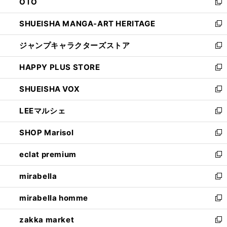
OTO
で
ド
新
開
ウ
し
SHUEISHA MANGA-ART HERITAGE
く
で
い
新
開
ウ
し
ジャンプキャラクターズストア
く
ィ
い
新
ン
ウ
し
HAPPY PLUS STORE
ド
ィ
い
新
ウ
ン
ウ
し
SHUEISHA VOX
で
ド
ィ
い
新
開
ウ
ン
ウ
し
LEEマルシェ
く
で
ド
ィ
い
新
開
ウ
ン
ウ
し
SHOP Marisol
く
で
ド
ィ
い
新
開
ウ
ン
ウ
し
eclat premium
く
で
ド
ィ
い
新
開
ウ
ン
ウ
し
mirabella
く
で
ド
ィ
い
新
開
ウ
ン
ウ
し
mirabella homme
く
で
ド
ィ
い
新
開
ウ
ン
ウ
し
zakka market
く
で
ド
ィ
い
新