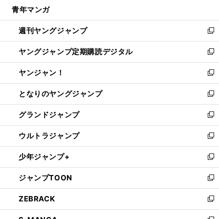
ウ
し
青年マンガ
く
で
ド
ィ
い
開
ウ
ン
ウ
週刊ヤングジャンプ
く
で
ド
ィ
新
開
ウ
ン
し
ヤングジャンプ定期購読デジタル
く
で
ド
い
新
開
ウ
ウ
し
ヤンジャン！
く
で
ィ
い
新
開
ン
ウ
し
となりのヤングジャンプ
く
ド
ィ
い
新
ウ
ン
ウ
し
グランドジャンプ
で
ド
ィ
い
新
開
ウ
ン
ウ
し
ウルトラジャンプ
く
で
ド
ィ
い
新
開
ウ
ン
ウ
し
少年ジャンプ+
く
で
ド
ィ
い
新
開
ウ
ン
ウ
し
ジャンプTOON
く
で
ド
ィ
い
新
開
ウ
ン
ウ
し
ZEBRACK
く
で
ド
ィ
い
新
開
ウ
ン
ウ
し