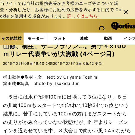
当サイトでは当社の提携先等がお客様のニーズ等について調
査・分析したり、お客様にお勧めの広告を表⽰する⽬的で Co
閉じ
okie を使⽤する場合があります。
詳しくはこちら
る
マイペ
web Sportiva (webスポルティーバ)
検索
メニュ
we
ー
その他競技の記事一覧
陸上
山縣、桐生、サニブラウン
b
ジ
その他競技
モーター
フォト
連載
動画
イン
ス
山縣、桐生、サニブラウン...。男子４×100
ポ
ｍリレー代表争いが大激戦 (4ページ目)
ル
テ
2016年05月09日 19:40 公開
2016年07月12日 05:42 更新
ィ
ー
折山淑美●取材・文 text by Oriyama Toshimi
バ
築田純●写真 photo by Tsukida Jun
５日には水戸招待100ｍに出場して３位になり、８日
の川崎100ｍもスタートで出遅れて10秒34で５位という
結果に。苦手にしている100ｍの方はまだスタートから
の走りがかみ合っていない状態だが、昨年よりシーズン
インを遅らせている中、３大会目で向かい風0.4ｍながら