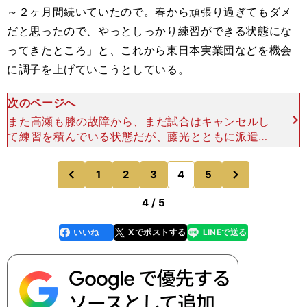
～２ヶ月間続いていたので。春から頑張り過ぎてもダメ
だと思ったので、やっとしっかり練習ができる状態にな
ってきたところ」と、これから東日本実業団などを機会
に調子を上げていこうとしている。
次のページへ
また高瀬も膝の故障から、まだ試合はキャンセルし
て練習を積んでいる状態だが、藤光とともに派遣設
定を突破しているために、日本選手権で８位以内に
入れば代表選考でも優位に立てる。ベテランのふた
次
1
2
3
4
5
のページへ
のページへ
りはこの特権を活
前
4 / 5
いいね
Xでポストする
LINEで送る
line
faceboo
x
k