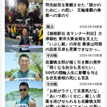
羽生結弦を覚醒させた「誰かの
ために」の思い 五輪連覇の偉
業への道のり
陸上
2026.08.06更新
【箱根駅伝 名ランナー列伝】大
津顕杜 東洋大黄金期を支えた
「いぶし銀」の存在 最後は同期
の設楽兄弟も受賞できなかった
金栗杯に輝く
その他
2026.08.05更新
佐藤慎太郎が描く引き際の美学
「弱くなる自分も見せたい」
50代の競輪人生に影響を与え
る伏見俊昭の死にも言及
その他
2026.08.05更新
「お前がラクして生意気だな」
「あいつ若いくせに」厳しい言
葉を浴びせられるも佐藤慎太郎
が貫いた誇りとファンへの思い