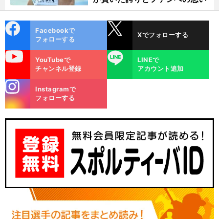
cebo
X
Facebookで
Xでフォローする
ok
フォローする
uTube
LINE
YouTubeで
LINEで
チャンネル登録
アカウント追加
stagra
Instagramで
m
フォローする