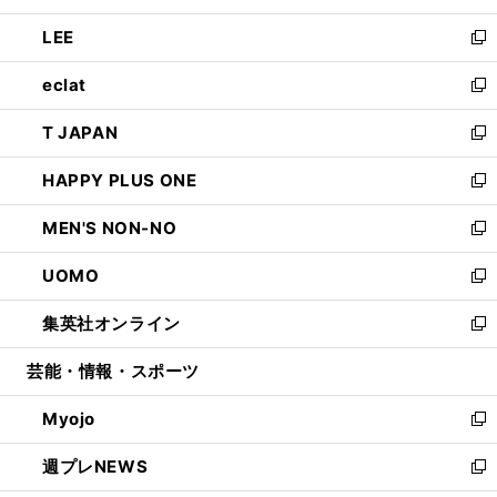
開
ウ
ン
ウ
し
LEE
く
で
ド
ィ
い
新
開
ウ
ン
ウ
し
eclat
く
で
ド
ィ
い
新
開
ウ
ン
ウ
し
T JAPAN
く
で
ド
ィ
い
新
開
ウ
ン
ウ
し
HAPPY PLUS ONE
く
で
ド
ィ
い
新
開
ウ
ン
ウ
し
MEN'S NON-NO
く
で
ド
ィ
い
新
開
ウ
ン
ウ
し
UOMO
く
で
ド
ィ
い
新
開
ウ
ン
ウ
し
集英社オンライン
く
で
ド
ィ
い
新
開
ウ
ン
ウ
し
芸能・情報・スポーツ
く
で
ド
ィ
い
開
ウ
ン
ウ
Myojo
く
で
ド
ィ
新
開
ウ
ン
し
週プレNEWS
く
で
ド
い
新
開
ウ
ウ
し