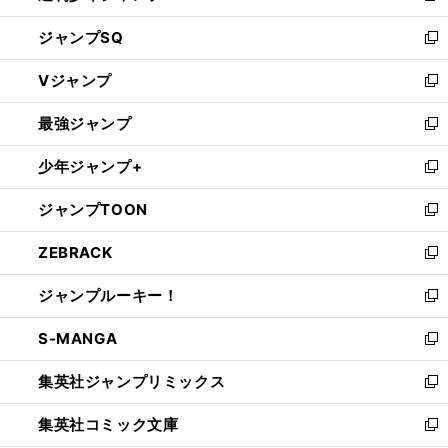
し
ジャンプSQ
い
新
ウ
し
Vジャンプ
ィ
い
新
ン
ウ
し
最強ジャンプ
ド
ィ
い
新
ウ
ン
ウ
し
少年ジャンプ+
で
ド
ィ
い
新
開
ウ
ン
ウ
し
ジャンプTOON
く
で
ド
ィ
い
新
開
ウ
ン
ウ
し
ZEBRACK
く
で
ド
ィ
い
新
開
ウ
ン
ウ
し
ジャンプルーキー！
く
で
ド
ィ
い
新
開
ウ
ン
ウ
し
S-MANGA
く
で
ド
ィ
い
新
開
ウ
ン
ウ
し
集英社ジャンプリミックス
く
で
ド
ィ
い
新
開
ウ
ン
ウ
し
集英社コミック文庫
く
で
ド
ィ
い
新
開
ウ
ン