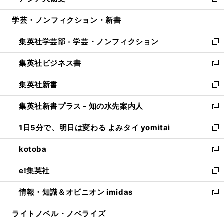
い
新
開
ウ
ン
ウ
し
学芸・ノンフィクション・新書
く
で
ド
ィ
い
開
ウ
ン
ウ
集英社学芸部 - 学芸・ノンフィクション
く
で
ド
ィ
新
開
ウ
ン
し
集英社ビジネス書
く
で
ド
い
新
開
ウ
ウ
し
集英社新書
く
で
ィ
い
新
開
ン
ウ
し
集英社新書プラス - 知の水先案内人
く
ド
ィ
い
新
ウ
ン
ウ
し
1日5分で、明日は変わる よみタイ yomitai
で
ド
ィ
い
新
開
ウ
ン
ウ
し
kotoba
く
で
ド
ィ
い
新
開
ウ
ン
ウ
し
e!集英社
く
で
ド
ィ
い
新
開
ウ
ン
ウ
し
情報・知識＆オピニオン imidas
く
で
ド
ィ
い
新
開
ウ
ン
ウ
し
ライトノベル・ノベライズ
く
で
ド
ィ
い