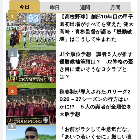
今日
昨日
週間
月間
【高校野球】創部10年目の甲子
1
園初出場がすべてを変えた 健大
高崎・青栁監督が語る「機動破
壊」はこうして生まれた
J1全順位予想 識者５人が推す
2
優勝候補筆頭は？ J2降格の憂
き目に遭いそうな３クラブと
は？
秋春制が導入されたJ1リーグ2
3
026－27シーズンの行方はい
かに!? ５人の識者が全順位を
大胆予想
4
「お前がラクして生意気だな」
「あいつ若いくせに」厳しい言