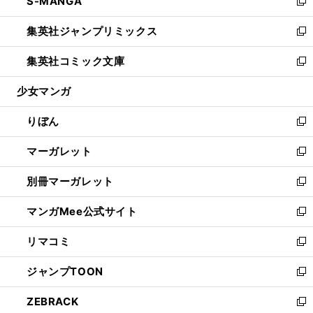
S-MANGA
く
で
ド
ィ
い
新
開
ウ
ン
ウ
し
集英社ジャンプリミックス
く
で
ド
ィ
い
新
開
ウ
ン
ウ
し
集英社コミック文庫
く
で
ド
ィ
い
新
開
ウ
ン
ウ
し
少女マンガ
く
で
ド
ィ
い
開
ウ
ン
ウ
りぼん
く
で
ド
ィ
新
開
ウ
ン
し
マーガレット
く
で
ド
い
新
開
ウ
ウ
し
別冊マーガレット
く
で
ィ
い
新
開
ン
ウ
し
マンガMee公式サイト
く
ド
ィ
い
新
ウ
ン
ウ
し
リマコミ
で
ド
ィ
い
新
開
ウ
ン
ウ
し
ジャンプTOON
く
で
ド
ィ
い
新
開
ウ
ン
ウ
し
ZEBRACK
く
で
ド
ィ
い
新