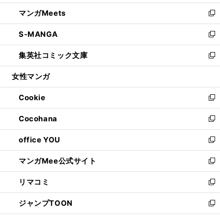
開
ウ
ン
ウ
し
マンガMeets
く
で
ド
ィ
い
新
開
ウ
ン
ウ
し
S-MANGA
く
で
ド
ィ
い
新
開
ウ
ン
ウ
し
集英社コミック文庫
く
で
ド
ィ
い
新
開
ウ
ン
ウ
し
女性マンガ
く
で
ド
ィ
い
開
ウ
ン
ウ
Cookie
く
で
ド
ィ
新
開
ウ
ン
し
Cocohana
く
で
ド
い
新
開
ウ
ウ
し
office YOU
く
で
ィ
い
新
開
ン
ウ
し
マンガMee公式サイト
く
ド
ィ
い
新
ウ
ン
ウ
し
リマコミ
で
ド
ィ
い
新
開
ウ
ン
ウ
し
ジャンプTOON
く
で
ド
ィ
い
新
開
ウ
ン
ウ
し