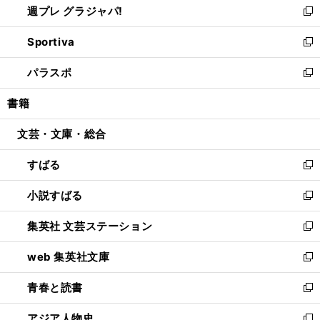
週プレ グラジャパ!
く
で
ィ
い
新
開
ン
ウ
し
Sportiva
く
ド
ィ
い
新
ウ
ン
ウ
し
パラスポ
で
ド
ィ
い
新
開
ウ
ン
ウ
し
書籍
く
で
ド
ィ
い
開
ウ
ン
ウ
文芸・文庫・総合
く
で
ド
ィ
開
ウ
ン
すばる
く
で
ド
新
開
ウ
し
小説すばる
く
で
い
新
開
ウ
し
集英社 文芸ステーション
く
ィ
い
新
ン
ウ
し
web 集英社文庫
ド
ィ
い
新
ウ
ン
ウ
し
青春と読書
で
ド
ィ
い
新
開
ウ
ン
ウ
し
アジア人物史
く
で
ド
ィ