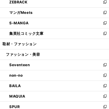
ZEBRACK
く
で
ド
ィ
い
新
開
ウ
ン
ウ
し
マンガMeets
く
で
ド
ィ
い
新
開
ウ
ン
ウ
し
S-MANGA
く
で
ド
ィ
い
新
開
ウ
ン
ウ
し
集英社コミック文庫
く
で
ド
ィ
い
新
開
ウ
ン
ウ
し
取材・ファッション
く
で
ド
ィ
い
開
ウ
ン
ウ
ファッション・美容
く
で
ド
ィ
開
ウ
ン
Seventeen
く
で
ド
新
開
ウ
し
non-no
く
で
い
新
開
ウ
し
BAILA
く
ィ
い
新
ン
ウ
し
MAQUIA
ド
ィ
い
新
ウ
ン
ウ
し
SPUR
で
ド
ィ
い
新