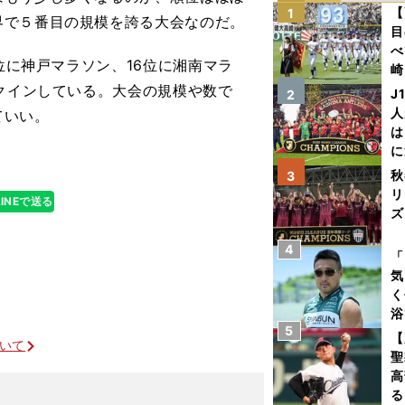
【
1
界で５番目の規模を誇る大会なのだ。
目
べ
位に神戸マラソン、16位に湘南マラ
崎
「
ンクインしている。大会の規模や数で
J
2
て
人
ていい。
は
に
と
秋
3
リ
LINEで送る
ズ
4
を
「
気
く
浴
5
太
【
ついて
ァ
聖
高
る