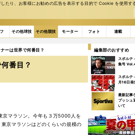
たり、お客様にお勧めの広告を表⽰する⽬的で Cookie を使⽤す
フ
その他球技
その他競技
モーター
フォト
連載
ンナーは世界で何番目？
編集部のおすすめ
スポルテ
で何番目？
集号 Vol
スポルテ
月16日発
最新記事
プッシュ
いて
京マラソン。今年も３万5000人を
、東京マラソンはどのくらいの規模の