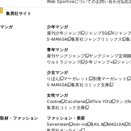
Web Sportivaについてのお問い合わせ
広
し
新
い
し
集英社サイト
ウ
い
ィ
ウ
マンガ
少年マンガ
ン
ィ
週刊少年ジャンプ
ジャンプSQ
Vジャン
ド
ン
新
新
S-MANGA
集英社ジャンプリミックス
集
ウ
ド
新
し
し
新
で
ウ
し
い
い
し
青年マンガ
開
で
い
ウ
ウ
い
週刊ヤングジャンプ
ヤングジャンプ定期
新
く
開
ウ
ィ
ィ
ウ
ウルトラジャンプ
少年ジャンプ+
ジャン
新
し
新
く
ィ
ン
ン
ィ
し
い
し
ン
ド
ド
ン
少女マンガ
い
ウ
い
ド
ウ
ウ
ド
りぼん
マーガレット
別冊マーガレット
新
新
新
ウ
ィ
ウ
ウ
で
で
ウ
S-MANGA
集英社コミック文庫
し
新
し
新
ィ
ン
ィ
で
開
開
で
い
し
い
し
ン
ド
ン
女性マンガ
開
く
く
開
ウ
い
ウ
い
ド
ウ
ド
Cookie
Cocohana
office YOU
マンガM
く
く
新
新
新
ィ
ウ
ィ
ウ
ウ
で
ウ
集英社コミック文庫
し
新
し
し
ン
ィ
ン
ィ
で
開
で
い
し
い
い
ド
ン
ド
ン
取材・ファッション
ファッション・美容
開
く
開
ウ
い
ウ
ウ
ウ
ド
ウ
ド
Seventeen
non-no
BAILA
MAQUIA
S
く
く
新
新
新
新
ィ
ウ
ィ
ィ
で
ウ
で
ウ
集英社オンライン