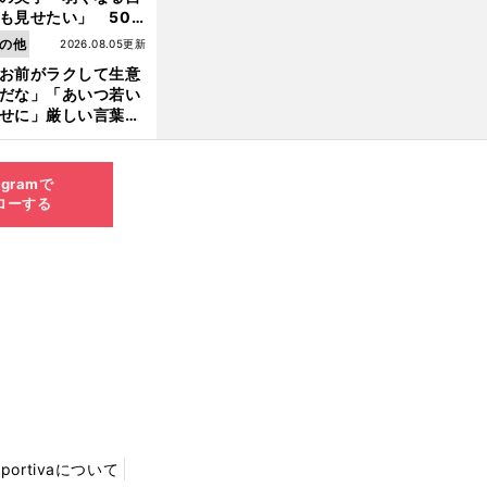
も見せたい」 50
の競輪人生に影響を
の他
2026.08.05更新
える伏見俊昭の死に
お前がラクして生意
言及
だな」「あいつ若い
せに」厳しい言葉を
びせられるも佐藤慎
郎が貫いた誇りとフ
ンへの思い
agramで
ローする
Sportivaについて