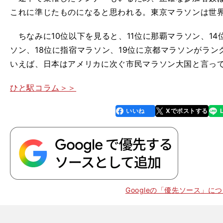
これに準じたものになると思われる。東京マラソンは世
ちなみに10位以下を見ると、11位に那覇マラソン、14
ソン、18位に指宿マラソン、19位に京都マラソンがラ
いえば、日本はアメリカに次ぐ市民マラソン大国と言っ
ひと駅コラム＞＞
いいね
Xでポストする
line
faceboo
x
k
Googleの「優先ソース」に