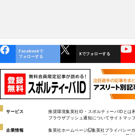
ebo
X
YouTube
Facebookで
Xでフォローする
ok
フォローする
サービス
推奨環境
集英社ID・スポルティーバIDとは
ブラウザプッシュ通知について
サイトマッ
企業情報
集英社ホームページ
集英社プライバシー
新