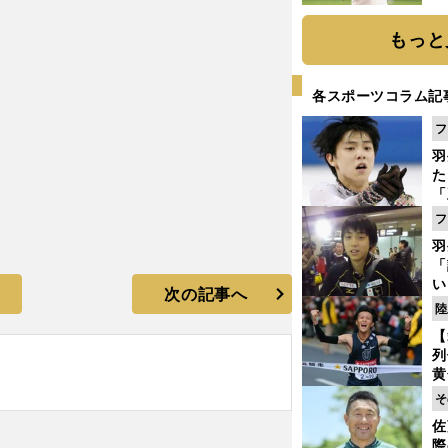
ト
く
もっと
各スポーツコラム記
フ
羽
た
「
知
フ
羽
「
い
次の記事へ
の
陸
伊東浩司から日本陸上界への提言
【
列
黄
し
そ
期
佐
き
際