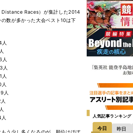
and Distance Races）が集計した2014
の数が多かった大会ベスト10は下
4人
人
6人
3人
1人
0人
9人
2人
人
人気記事ランキング
4人
今日
昨日
もう少し多くなるのが、順位はほぼ