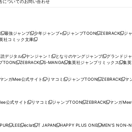
告についてのお問い合わせ
プ
最強ジャンプ
少年ジャンプ+
ジャンプTOON
ZEBRACK
ジ
新
新
新
新
新
英社コミック文庫
し
新
し
し
し
し
い
い
し
い
い
い
ウ
ウ
い
ウ
ウ
ウ
購読デジタル
ヤンジャン！
となりのヤングジャンプ
グランドジ
新
新
新
ィ
ィ
ウ
ィ
ィ
ィ
プTOON
ZEBRACK
S-MANGA
集英社ジャンプリミックス
集英
新
し
新
し
新
し
新
ン
ン
ィ
ン
ン
ン
し
い
し
い
し
い
し
ド
ド
ン
ド
ド
ド
い
ウ
い
ウ
い
ウ
い
ウ
ウ
ド
ウ
ウ
ウ
マンガMee公式サイト
リマコミ
ジャンプTOON
ZEBRACK
マン
新
新
新
新
ウ
ィ
ウ
ィ
ウ
ィ
ウ
で
で
ウ
で
で
で
し
し
し
し
し
ィ
ン
ィ
ン
ィ
ン
ィ
開
開
で
開
開
開
い
い
い
い
い
ン
ド
ン
ド
ン
ド
ン
く
く
開
く
く
く
ウ
ウ
ウ
ウ
ウ
ド
ウ
ド
ウ
ド
ウ
ド
ee公式サイト
リマコミ
ジャンプTOON
ZEBRACK
マンガMeet
く
新
新
新
新
ィ
ィ
ィ
ィ
ィ
ウ
で
ウ
で
ウ
で
ウ
し
し
し
し
ン
ン
ン
ン
ン
で
開
で
開
で
開
で
い
い
い
い
ド
ド
ド
ド
ド
開
く
開
く
開
く
開
ウ
ウ
ウ
ウ
ウ
ウ
ウ
ウ
ウ
PUR
LEE
eclat
T JAPAN
HAPPY PLUS ONE
MEN'S NON-
く
く
く
く
新
新
新
新
新
ィ
ィ
ィ
ィ
で
で
で
で
で