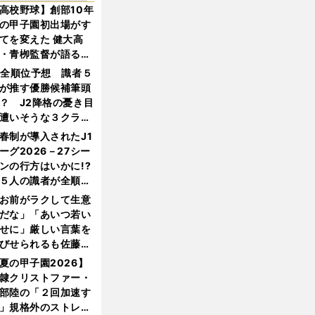
高校野球】創部10年
の甲子園初出場がす
てを変えた 健大高
・青栁監督が語る
機動破壊」はこうし
1全順位予想 識者５
生まれた
が推す優勝候補筆頭
？ J2降格の憂き目
遭いそうな３クラブ
は？
春制が導入されたJ1
ーグ2026－27シー
ンの行方はいかに!?
５人の識者が全順位
大胆予想
お前がラクして生意
だな」「あいつ若い
せに」厳しい言葉を
びせられるも佐藤慎
郎が貫いた誇りとフ
夏の甲子園2026】
ンへの思い
隷クリストファー・
部陸の「２回加速す
」規格外のストレー