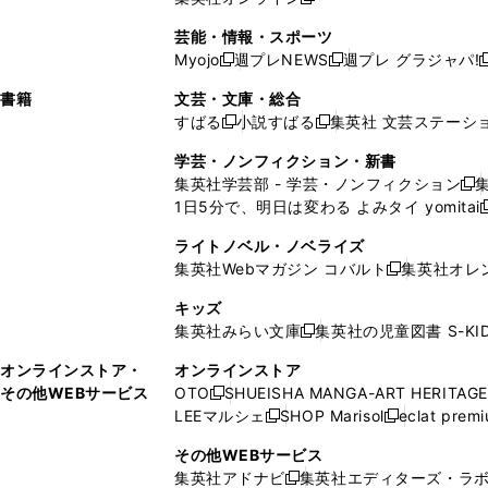
し
新
し
し
し
ン
ィ
ン
ン
開
で
開
で
い
し
い
い
い
ド
ン
ド
ド
芸能・情報・スポーツ
く
開
く
開
ウ
い
ウ
ウ
ウ
ウ
ド
ウ
ウ
Myojo
週プレNEWS
週プレ グラジャパ!
く
く
新
新
新
ィ
ウ
ィ
ィ
ィ
で
ウ
で
で
し
し
ン
ィ
ン
ン
ン
書籍
文芸・文庫・総合
開
で
開
開
い
い
ド
ン
ド
ド
ド
すばる
小説すばる
集英社 文芸ステーシ
く
開
く
く
新
新
ウ
ウ
ウ
ド
ウ
ウ
ウ
く
し
し
ィ
ィ
学芸・ノンフィクション・新書
で
ウ
で
で
で
い
い
ン
ン
集英社学芸部 - 学芸・ノンフィクション
開
で
開
開
開
新
ウ
ウ
ド
ド
1日5分で、明日は変わる よみタイ yomitai
く
開
く
く
く
し
新
ィ
ィ
ウ
ウ
く
い
ン
ン
ライトノベル・ノベライズ
で
で
ウ
ド
ド
集英社Webマガジン コバルト
集英社オレ
開
開
新
ィ
ウ
ウ
く
く
し
ン
キッズ
で
で
い
ド
集英社みらい文庫
集英社の児童図書 S-KID
開
開
新
ウ
ウ
く
く
し
ィ
オンラインストア・
オンラインストア
で
い
ン
その他WEBサービス
OTO
SHUEISHA MANGA-ART HERITAGE
開
新
ウ
ド
LEEマルシェ
SHOP Marisol
eclat prem
く
し
新
新
ィ
ウ
い
し
し
ン
その他WEBサービス
で
ウ
い
い
ド
集英社アドナビ
集英社エディターズ・ラ
開
新