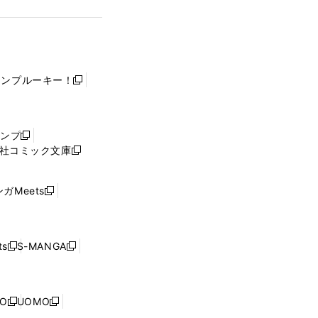
ャンプルーキー！
新
し
い
ウ
ャンプ
新
ィ
社コミック文庫
し
新
ン
い
し
ド
ウ
い
ウ
ガMeets
新
ィ
ウ
で
し
ン
ィ
開
い
ド
ン
く
ウ
ウ
ド
s
S-MANGA
新
新
ィ
で
ウ
し
し
ン
開
で
い
い
ド
く
開
ウ
ウ
ウ
NO
UOMO
く
新
新
ィ
ィ
で