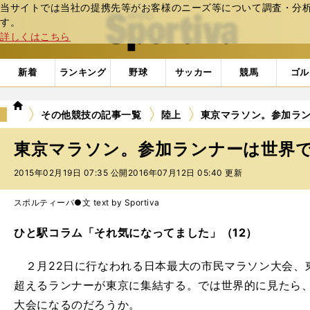
当サイトでは当社の提携先等がお客様のニーズ等について調査・分析し
web Sportiva (webスポルティーバ)
す。
詳しくはこちら
新着
ランキング
野球
サッカー
競馬
ゴル
we
その他競技の記事一覧
陸上
東京マラソン。参加ラ
b
ス
東京マラソン。参加ランナーは世界
ポ
ル
2015年02月19日 07:35 公開
2016年07月12日 05:40 更新
テ
ィ
スポルティーバ●文 text by Sportiva
ー
バ
ひと駅コラム「それ気になってました」（12）
２月22日に行なわれる日本最大の市民マラソン大会、東
超えるランナーが東京に集結する。では世界的に見たら
大会になるのだろうか。