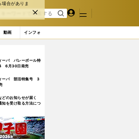
る場合がありま
マイペ
閉じ
検索
メニュ
ー
る
す
ジ
る
動画
インフォ
ィーバ バレーボール特
.4 6月30日発売
ィーバ 部活特集号 3
売
などのお知らせが届く
通知を受け取る方法につ