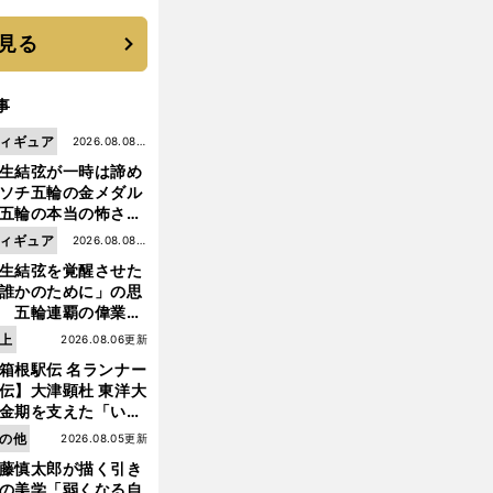
 それでもプロではな
大学進学を選ぶ理由
見る
事
ィギュア
2026.08.08更
生結弦が一時は諦め
新
ソチ五輪の金メダル
五輪の本当の怖さを
った......」
ィギュア
2026.08.08更
生結弦を覚醒させた
新
誰かのために」の思
 五輪連覇の偉業へ
道のり
走
・
３
」
上
2026.08.06更新
るフリーアナ
中島彩「
回目の東京マラソンに込めた想い
箱根駅伝 名ランナー
伝】大津顕杜 東洋大
金期を支えた「いぶ
銀」の存在 最後は同
の他
2026.08.05更新
の設楽兄弟も受賞で
藤慎太郎が描く引き
なかった金栗杯に輝
の美学「弱くなる自