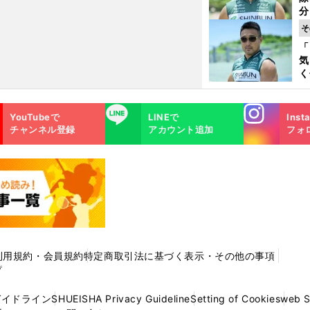
く
分
代
そ
与
「
も
気
く
浴
太
Instagra
LINE
ァ
YouTubeで
LINEで
Inst
m
チャンネル登録
アカウント追加
フォ
利用規約・会員規約
特定商取引法に基づく表示・その他の事項
プ
ガイドライン
SHUEISHA Privacy Guideline
Setting of Cookies
web 