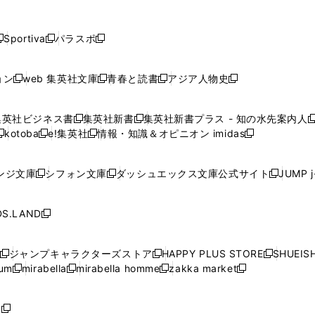
し
し
し
し
し
ン
ン
ン
ン
開
開
開
開
開
い
い
い
い
い
ド
ド
ド
ド
く
く
く
く
く
ウ
ウ
ウ
ウ
ウ
ウ
ウ
ウ
ウ
Sportiva
パラスポ
新
新
ィ
ィ
ィ
ィ
ィ
で
で
で
で
し
し
し
ン
ン
ン
ン
ン
開
開
開
開
い
い
い
ド
ド
ド
ド
ド
ョン
web 集英社文庫
青春と読書
アジア人物史
く
く
く
く
新
新
新
新
ウ
ウ
ウ
ウ
ウ
ウ
ウ
ウ
し
し
し
し
ィ
ィ
ィ
で
で
で
で
で
い
い
い
い
ン
ン
ン
集英社ビジネス書
集英社新書
集英社新書プラス - 知の水先案内人
開
開
開
開
開
新
新
新
ウ
ウ
ウ
ウ
ド
ド
ド
kotoba
e!集英社
情報・知識＆オピニオン imidas
く
く
く
く
く
新
し
新
し
新
ィ
ィ
ィ
ィ
ウ
ウ
ウ
し
し
い
し
い
し
ン
ン
ン
ン
で
で
で
い
い
ウ
い
ウ
い
ド
ド
ド
ド
ンジ文庫
シフォン文庫
ダッシュエックス文庫公式サイト
JUMP 
開
開
開
新
新
新
ウ
ウ
ィ
ウ
ィ
ウ
ウ
ウ
ウ
ウ
く
く
く
し
し
し
ィ
ィ
ン
ィ
ン
ィ
で
で
で
で
い
い
い
ン
ン
ド
ン
ド
ン
S.LAND
開
開
開
開
新
ウ
ウ
ウ
ド
ド
ウ
ド
ウ
ド
く
く
く
く
し
ィ
ィ
ィ
ウ
ウ
で
ウ
で
ウ
い
ン
ン
ン
ジャンプキャラクターズストア
HAPPY PLUS STORE
SHUEIS
で
で
開
で
開
で
新
新
新
ウ
ド
ド
ド
ium
mirabella
mirabella homme
zakka market
開
開
く
開
く
開
し
新
新
新
し
新
し
ィ
ウ
ウ
ウ
く
く
く
く
い
し
し
い
し
し
い
ン
で
で
で
ウ
い
い
ウ
い
い
ウ
ド
ボ
開
開
開
新