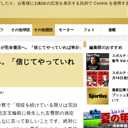
たり、お客様にお勧めの広告を表⽰する⽬的で Cookie を使⽤す
フ
その他球技
その他競技
モーター
フォト
連載
きが完全復活へ。「信じてやっていれば奇跡は起きる」
編集部のおすすめ
3ページ目
スポルテ
へ。「信じてやっていれ
集号 Vol
スポルテ
月16日発
最新記事
uki
プッシュ
いて
察で「現役を続けている限りは完治
北京五輪前に発生した左臀部の炎症
んなに言って欲しいことです。絶対に