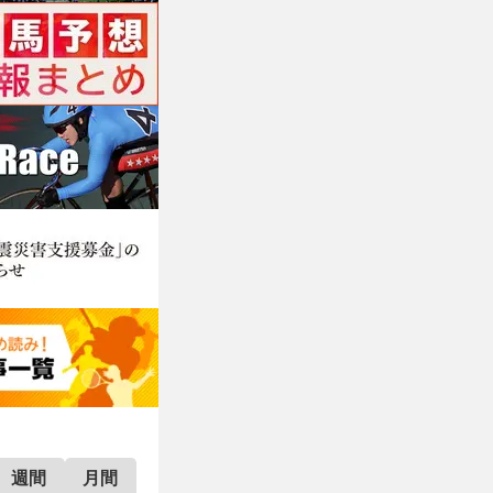
週間
月間