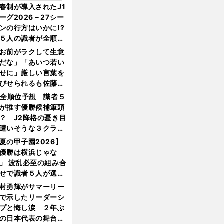
春制が導入されたJ1
ーグ2026－27シー
ンの行方はいかに!?
５人の識者が全順位
大胆予想
お前がラクして生意
だな」「あいつ若い
せに」厳しい言葉を
びせられるも佐藤慎
郎が貫いた誇りとフ
1全順位予想 識者５
ンへの思い
が推す優勝候補筆頭
？ J2降格の憂き目
遭いそうな３クラブ
は？
夏の甲子園2026】
優勝は横浜じゃな
」 波乱必至の組み合
せで識者５人が選ん
優勝校はここだ！
村勇輝がサマーリー
で示したリーダーシ
プと悔し涙 ２年ぶ
の日本代表の舞台を