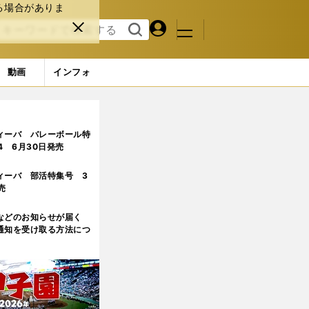
る場合がありま
マイペ
閉じ
検索
メニュ
ー
る
す
ジ
る
動画
インフォ
ィーバ バレーボール特
.4 6月30日発売
ィーバ 部活特集号 3
売
などのお知らせが届く
通知を受け取る方法につ