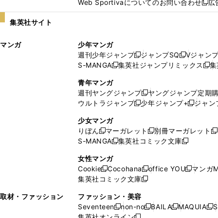
Web Sportivaについてのお問い合わせ
広
し
新
い
し
集英社サイト
ウ
い
ィ
ウ
マンガ
少年マンガ
ン
ィ
週刊少年ジャンプ
ジャンプSQ
Vジャン
ド
ン
新
新
S-MANGA
集英社ジャンプリミックス
集
ウ
ド
新
し
し
新
で
ウ
し
い
い
し
青年マンガ
開
で
い
ウ
ウ
い
週刊ヤングジャンプ
ヤングジャンプ定期
新
く
開
ウ
ィ
ィ
ウ
ウルトラジャンプ
少年ジャンプ+
ジャン
新
し
新
く
ィ
ン
ン
ィ
し
い
し
ン
ド
ド
ン
少女マンガ
い
ウ
い
ド
ウ
ウ
ド
りぼん
マーガレット
別冊マーガレット
新
新
新
ウ
ィ
ウ
ウ
で
で
ウ
S-MANGA
集英社コミック文庫
し
新
し
新
ィ
ン
ィ
で
開
開
で
い
し
い
し
ン
ド
ン
女性マンガ
開
く
く
開
ウ
い
ウ
い
ド
ウ
ド
Cookie
Cocohana
office YOU
マンガM
く
く
新
新
新
ィ
ウ
ィ
ウ
ウ
で
ウ
集英社コミック文庫
し
新
し
し
ン
ィ
ン
ィ
で
開
で
い
し
い
い
ド
ン
ド
ン
取材・ファッション
ファッション・美容
開
く
開
ウ
い
ウ
ウ
ウ
ド
ウ
ド
Seventeen
non-no
BAILA
MAQUIA
S
く
く
新
新
新
新
ィ
ウ
ィ
ィ
で
ウ
で
ウ
集英社オンライン