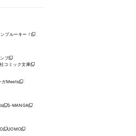
ャンプルーキー！
新
し
い
ウ
ャンプ
新
ィ
社コミック文庫
し
新
ン
い
し
ド
ウ
い
ウ
ガMeets
新
ィ
ウ
で
し
ン
ィ
開
い
ド
ン
く
ウ
ウ
ド
s
S-MANGA
新
新
ィ
で
ウ
し
し
ン
開
で
い
い
ド
く
開
ウ
ウ
ウ
NO
UOMO
く
新
新
ィ
ィ
で