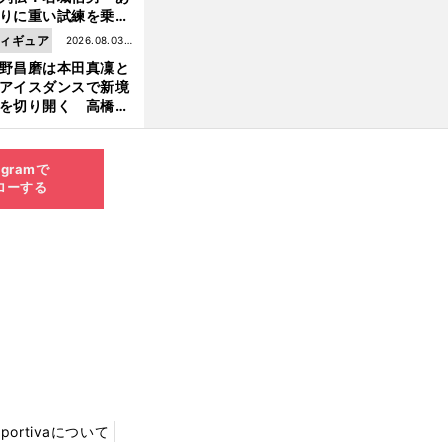
りに重い試練を乗り
え「大胆さ」と「巧
ィギュア
2026.08.03更
」で築いた時代
野昌磨は本田真凜と
新
アイスダンスで新境
を切り開く 高橋大
の証言とも重なる課
と楽しさ
agramで
ローする
Sportivaについて