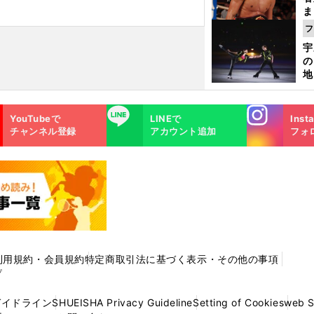
ま
越
フ
さ
宇
の
地
輔
題
Instagra
LINE
YouTubeで
LINEで
Inst
m
チャンネル登録
アカウント追加
フォ
利用規約・会員規約
特定商取引法に基づく表示・その他の事項
プ
ガイドライン
SHUEISHA Privacy Guideline
Setting of Cookies
web 