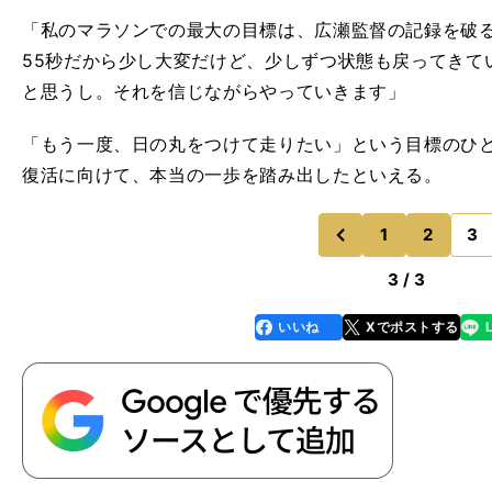
「私のマラソンでの最大の目標は、広瀬監督の記録を破る
55秒だから少し大変だけど、少しずつ状態も戻ってきて
と思うし。それを信じながらやっていきます」
「もう一度、日の丸をつけて走りたい」という目標のひ
復活に向けて、本当の一歩を踏み出したといえる。
1
2
3
のページへ
前
3 / 3
いいね
Xでポストする
line
faceboo
x
k