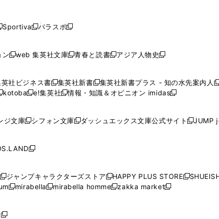
し
し
し
し
し
ン
ン
ン
ン
開
開
開
開
開
い
い
い
い
い
ド
ド
ド
ド
く
く
く
く
く
ウ
ウ
ウ
ウ
ウ
ウ
ウ
ウ
ウ
Sportiva
パラスポ
新
新
ィ
ィ
ィ
ィ
ィ
で
で
で
で
し
し
し
ン
ン
ン
ン
ン
開
開
開
開
い
い
い
ド
ド
ド
ド
ド
ョン
web 集英社文庫
青春と読書
アジア人物史
く
く
く
く
新
新
新
新
ウ
ウ
ウ
ウ
ウ
ウ
ウ
ウ
し
し
し
し
ィ
ィ
ィ
で
で
で
で
で
い
い
い
い
ン
ン
ン
集英社ビジネス書
集英社新書
集英社新書プラス - 知の水先案内人
開
開
開
開
開
新
新
新
ウ
ウ
ウ
ウ
ド
ド
ド
kotoba
e!集英社
情報・知識＆オピニオン imidas
く
く
く
く
く
新
し
新
し
新
ィ
ィ
ィ
ィ
ウ
ウ
ウ
し
し
い
し
い
し
ン
ン
ン
ン
で
で
で
い
い
ウ
い
ウ
い
ド
ド
ド
ド
ンジ文庫
シフォン文庫
ダッシュエックス文庫公式サイト
JUMP 
開
開
開
新
新
新
ウ
ウ
ィ
ウ
ィ
ウ
ウ
ウ
ウ
ウ
く
く
く
し
し
し
ィ
ィ
ン
ィ
ン
ィ
で
で
で
で
い
い
い
ン
ン
ド
ン
ド
ン
S.LAND
開
開
開
開
新
ウ
ウ
ウ
ド
ド
ウ
ド
ウ
ド
く
く
く
く
し
ィ
ィ
ィ
ウ
ウ
で
ウ
で
ウ
い
ン
ン
ン
ジャンプキャラクターズストア
HAPPY PLUS STORE
SHUEIS
で
で
開
で
開
で
新
新
新
ウ
ド
ド
ド
ium
mirabella
mirabella homme
zakka market
開
開
く
開
く
開
し
新
新
新
し
新
し
ィ
ウ
ウ
ウ
く
く
く
く
い
し
し
い
し
し
い
ン
で
で
で
ウ
い
い
ウ
い
い
ウ
ド
ボ
開
開
開
新