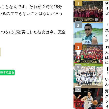
秋
1
ことなんです。それが２時間18分
リ
いるのでできないことはないだろう
ズ
を
「
2
気
とつをほぼ確実にした彼女は今、完全
く
浴
太
J
3
ァ
人
は
に
4
と
【
LINEで送る
「
い
わ
5
だ
河
グ
ッ
り