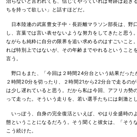
治らないと言われても、信じてやっていれば奇跡は起き
ちを持って欲しい」と話すほどだ。
日本陸連の武富豊女子中・長距離マラソン部長は、野口
し、言葉では言い表せないような努力をしてきたと思う
ながらも純粋に自分の限界を追い求めるのはすごいこと。
れば特別上ではないが、その年齢までやれるということ
言う。
野口もまた、「今回は２時間24分台という結果だった
２時間20分を切ったり、２時間21から22分台で走るの
は少し遅れていると思う。だから私は今回、アフリカ勢
って走った。そういう走りを、若い選手たちには刺激と
いっぽう、自身の完全復活といえば、やはり全盛時のよ
態ということになるだろう。そう聞くと彼女は、「そう
こう続けた。