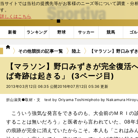
当サイトでは当社の提携先等がお客様のニーズ等について調査・分析し
web Sportiva (webスポルティーバ)
す。
詳しくはこちら
新着
ランキング
野球
サッカー
競馬
ゴル
we
その他競技の記事一覧
陸上
【マラソン】野口みず
b
ス
【マラソン】野口みずきが完全復活
ポ
ル
ば奇跡は起きる」 (3ページ目)
テ
2013年03月12日 06:35 公開
2016年07月12日 05:36 更新
ィ
ー
バ
折山淑美●取材・文 text by Oriyama Toshimi
photo by Nakamura Hiroy
こういう強気な発言をできるのも、大会前のＭＲＩの診
することは無いだろう」と医者から言われていた、08年
の痕跡が完全に消えていたからこそ。本人も「これはみ