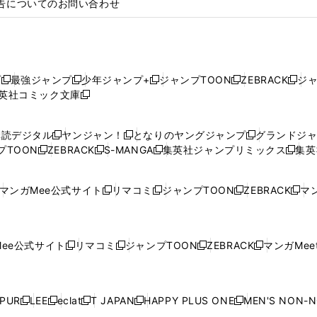
告についてのお問い合わせ
プ
最強ジャンプ
少年ジャンプ+
ジャンプTOON
ZEBRACK
ジ
新
新
新
新
新
英社コミック文庫
し
新
し
し
し
し
い
い
し
い
い
い
ウ
ウ
い
ウ
ウ
ウ
購読デジタル
ヤンジャン！
となりのヤングジャンプ
グランドジ
新
新
新
ィ
ィ
ウ
ィ
ィ
ィ
プTOON
ZEBRACK
S-MANGA
集英社ジャンプリミックス
集英
新
し
新
し
新
し
新
ン
ン
ィ
ン
ン
ン
し
い
し
い
し
い
し
ド
ド
ン
ド
ド
ド
い
ウ
い
ウ
い
ウ
い
ウ
ウ
ド
ウ
ウ
ウ
マンガMee公式サイト
リマコミ
ジャンプTOON
ZEBRACK
マン
新
新
新
新
ウ
ィ
ウ
ィ
ウ
ィ
ウ
で
で
ウ
で
で
で
し
し
し
し
し
ィ
ン
ィ
ン
ィ
ン
ィ
開
開
で
開
開
開
い
い
い
い
い
ン
ド
ン
ド
ン
ド
ン
く
く
開
く
く
く
ウ
ウ
ウ
ウ
ウ
ド
ウ
ド
ウ
ド
ウ
ド
ee公式サイト
リマコミ
ジャンプTOON
ZEBRACK
マンガMeet
く
新
新
新
新
ィ
ィ
ィ
ィ
ィ
ウ
で
ウ
で
ウ
で
ウ
し
し
し
し
ン
ン
ン
ン
ン
で
開
で
開
で
開
で
い
い
い
い
ド
ド
ド
ド
ド
開
く
開
く
開
く
開
ウ
ウ
ウ
ウ
ウ
ウ
ウ
ウ
ウ
PUR
LEE
eclat
T JAPAN
HAPPY PLUS ONE
MEN'S NON-
く
く
く
く
新
新
新
新
新
ィ
ィ
ィ
ィ
で
で
で
で
で