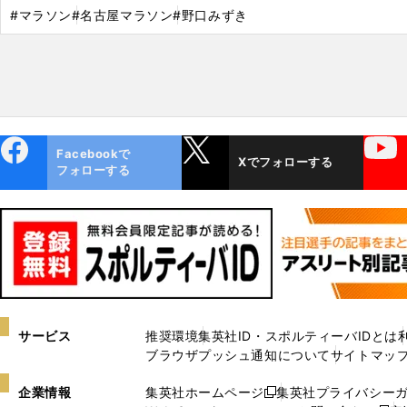
#マラソン
#名古屋マラソン
#野口みずき
ebo
X
YouTube
Facebookで
Xでフォローする
ok
フォローする
サービス
推奨環境
集英社ID・スポルティーバIDとは
ブラウザプッシュ通知について
サイトマッ
企業情報
集英社ホームページ
集英社プライバシー
新