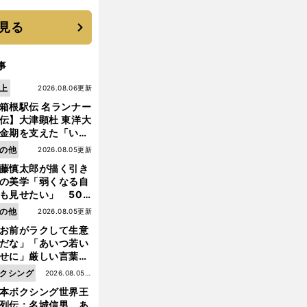
に３年目のNBA挑戦
続く
見る
事
上
2026.08.06更新
箱根駅伝 名ランナー
伝】大津顕杜 東洋大
金期を支えた「いぶ
銀」の存在 最後は同
の他
2026.08.05更新
の設楽兄弟も受賞で
藤慎太郎が描く引き
なかった金栗杯に輝
の美学「弱くなる自
も見せたい」 50
の競輪人生に影響を
【
続
・
】
沿
」
の他
2026.08.05更新
東京マラソンへの道
中島彩「
道で応援するときの必須アイテム
える伏見俊昭の死に
お前がラクして生意
言及
だな」「あいつ若い
せに」厳しい言葉を
びせられるも佐藤慎
クシング
2026.08.05更
郎が貫いた誇りとフ
本ボクシング世界王
新
ンへの思い
列伝：名城信男 あ