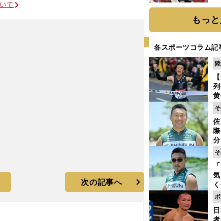
ついて
糧
は
もっと
各スポーツコラム記
陸
【
列
黄
し
そ
期
佐
き
際
く
分
代
そ
与
「
も
気
次の記事へ
く
浴
ボ
太
日
ァ
者