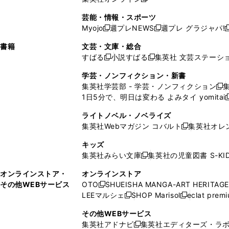
し
新
し
し
し
ン
ィ
ン
ン
開
で
開
で
い
し
い
い
い
ド
ン
ド
ド
芸能・情報・スポーツ
く
開
く
開
ウ
い
ウ
ウ
ウ
ウ
ド
ウ
ウ
Myojo
週プレNEWS
週プレ グラジャパ!
く
く
新
新
新
ィ
ウ
ィ
ィ
ィ
で
ウ
で
で
し
し
ン
ィ
ン
ン
ン
書籍
文芸・文庫・総合
開
で
開
開
い
い
ド
ン
ド
ド
ド
すばる
小説すばる
集英社 文芸ステーシ
く
開
く
く
新
新
ウ
ウ
ウ
ド
ウ
ウ
ウ
く
し
し
ィ
ィ
学芸・ノンフィクション・新書
で
ウ
で
で
で
い
い
ン
ン
集英社学芸部 - 学芸・ノンフィクション
開
で
開
開
開
新
ウ
ウ
ド
ド
1日5分で、明日は変わる よみタイ yomitai
く
開
く
く
く
し
新
ィ
ィ
ウ
ウ
く
い
ン
ン
ライトノベル・ノベライズ
で
で
ウ
ド
ド
集英社Webマガジン コバルト
集英社オレ
開
開
新
ィ
ウ
ウ
く
く
し
ン
キッズ
で
で
い
ド
集英社みらい文庫
集英社の児童図書 S-KID
開
開
新
ウ
ウ
く
く
し
ィ
オンラインストア・
オンラインストア
で
い
ン
その他WEBサービス
OTO
SHUEISHA MANGA-ART HERITAGE
開
新
ウ
ド
LEEマルシェ
SHOP Marisol
eclat prem
く
し
新
新
ィ
ウ
い
し
し
ン
その他WEBサービス
で
ウ
い
い
ド
集英社アドナビ
集英社エディターズ・ラ
開
新