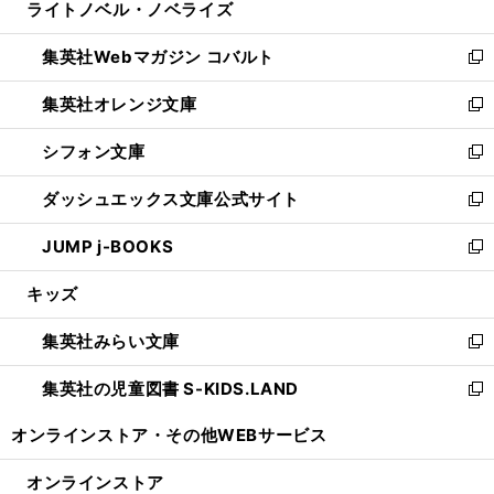
ライトノベル・ノベライズ
く
で
ド
ィ
い
開
ウ
ン
ウ
集英社Webマガジン コバルト
く
で
ド
ィ
新
開
ウ
ン
し
集英社オレンジ文庫
く
で
ド
い
新
開
ウ
ウ
し
シフォン文庫
く
で
ィ
い
新
開
ン
ウ
し
ダッシュエックス文庫公式サイト
く
ド
ィ
い
新
ウ
ン
ウ
し
JUMP j-BOOKS
で
ド
ィ
い
新
開
ウ
ン
ウ
し
キッズ
く
で
ド
ィ
い
開
ウ
ン
ウ
集英社みらい文庫
く
で
ド
ィ
新
開
ウ
ン
し
集英社の児童図書 S-KIDS.LAND
く
で
ド
い
新
開
ウ
ウ
し
オンラインストア・
その他WEBサービス
く
で
ィ
い
開
ン
ウ
オンラインストア
く
ド
ィ