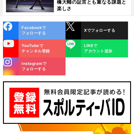
橋大輔の証言とも重なる課題と
楽しさ
cebo
X
Facebookで
Xでフォローする
ok
フォローする
uTube
LINE
YouTubeで
LINEで
チャンネル登録
アカウント追加
stagra
Instagramで
m
フォローする