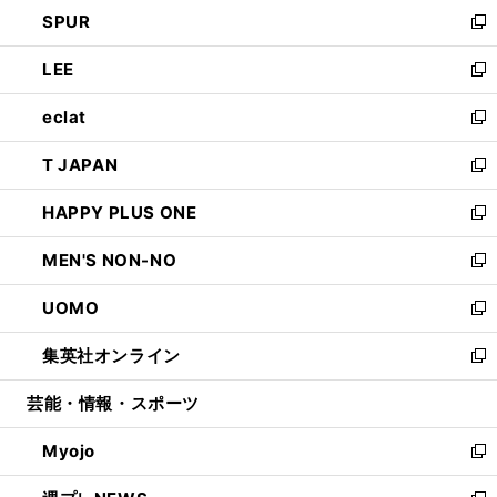
ウ
し
SPUR
で
ド
ィ
い
新
開
ウ
ン
ウ
し
LEE
く
で
ド
ィ
い
新
開
ウ
ン
ウ
し
eclat
く
で
ド
ィ
い
新
開
ウ
ン
ウ
し
T JAPAN
く
で
ド
ィ
い
新
開
ウ
ン
ウ
し
HAPPY PLUS ONE
く
で
ド
ィ
い
新
開
ウ
ン
ウ
し
MEN'S NON-NO
く
で
ド
ィ
い
新
開
ウ
ン
ウ
し
UOMO
く
で
ド
ィ
い
新
開
ウ
ン
ウ
し
集英社オンライン
く
で
ド
ィ
い
新
開
ウ
ン
ウ
し
芸能・情報・スポーツ
く
で
ド
ィ
い
開
ウ
ン
ウ
Myojo
く
で
ド
ィ
新
開
ウ
ン
し