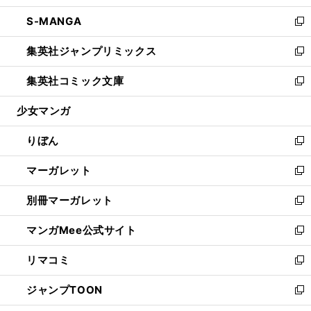
開
ウ
ン
ウ
し
S-MANGA
く
で
ド
ィ
い
新
開
ウ
ン
ウ
し
集英社ジャンプリミックス
く
で
ド
ィ
い
新
開
ウ
ン
ウ
し
集英社コミック文庫
く
で
ド
ィ
い
新
開
ウ
ン
ウ
し
少女マンガ
く
で
ド
ィ
い
開
ウ
ン
ウ
りぼん
く
で
ド
ィ
新
開
ウ
ン
し
マーガレット
く
で
ド
い
新
開
ウ
ウ
し
別冊マーガレット
く
で
ィ
い
新
開
ン
ウ
し
マンガMee公式サイト
く
ド
ィ
い
新
ウ
ン
ウ
し
リマコミ
で
ド
ィ
い
新
開
ウ
ン
ウ
し
ジャンプTOON
く
で
ド
ィ
い
新
開
ウ
ン
ウ
し