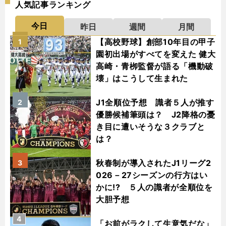
人気記事ランキング
今日
昨日
週間
月間
【高校野球】創部10年目の甲子
1
園初出場がすべてを変えた 健大
高崎・青栁監督が語る「機動破
壊」はこうして生まれた
J1全順位予想 識者５人が推す
2
優勝候補筆頭は？ J2降格の憂
き目に遭いそうな３クラブと
は？
秋春制が導入されたJ1リーグ2
3
026－27シーズンの行方はい
かに!? ５人の識者が全順位を
大胆予想
4
「お前がラクして生意気だな」