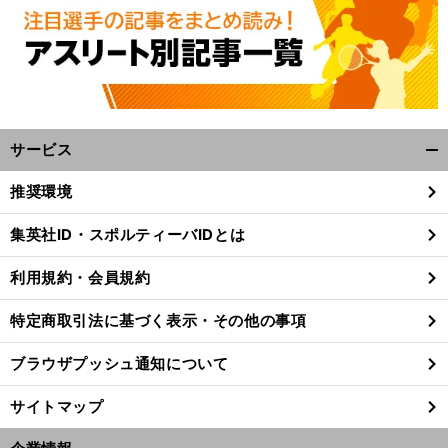
サービス
開
く/
推奨環境
閉
じ
集英社ID・スポルティーバIDとは
る
利用規約・会員規約
特定商取引法に基づく表示・その他の事項
ブラウザプッシュ通知について
サイトマップ
、
。
・
前