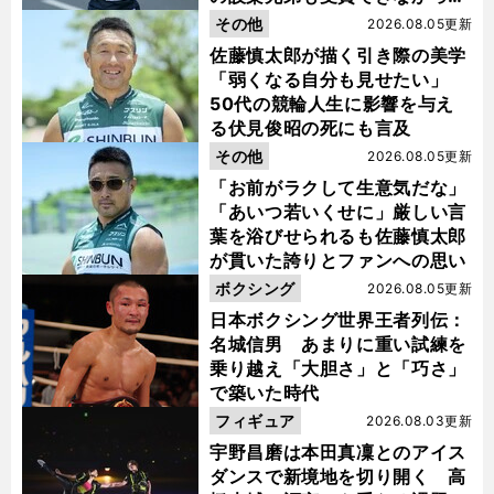
金栗杯に輝く
その他
2026.08.05更新
佐藤慎太郎が描く引き際の美学
「弱くなる自分も見せたい」
50代の競輪人生に影響を与え
る伏見俊昭の死にも言及
その他
2026.08.05更新
「お前がラクして生意気だな」
「あいつ若いくせに」厳しい言
葉を浴びせられるも佐藤慎太郎
が貫いた誇りとファンへの思い
ボクシング
2026.08.05更新
日本ボクシング世界王者列伝：
名城信男 あまりに重い試練を
乗り越え「大胆さ」と「巧さ」
で築いた時代
フィギュア
2026.08.03更新
宇野昌磨は本田真凜とのアイス
ダンスで新境地を切り開く 高