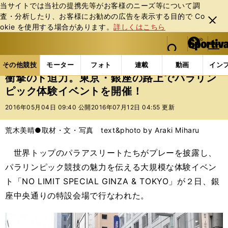
当サイトでは当社の提携先等がお客様のニーズ等について調
査・分析したり、お客様にお勧めの広告を表⽰する⽬的で Co
閉じ
okie を使⽤する場合があります。
詳しくはこちら
る
マイペ
web Sportiva (webスポルティーバ)
検索
メニュ
we
ー
その他競技の記事一覧
パラスポーツ
衝撃のド迫力
b
ジ
その他競技
モーター
フォト
連載
動画
イン
ス
衝撃のド迫力。東京・銀座の路上でパラリン
ポ
ピック体験イベントを開催！
ル
テ
2016年05月04日 09:40 公開
2016年07月12日 04:55 更新
ィ
ー
荒木美晴●取材・文・写真 text&photo by Araki Miharu
バ
世界トップのパラアスリートたちがプレーを披露し、
パラリンピック競技の魅力を伝える大規模な体験イベン
ト「NO LIMIT SPECIAL GINZA & TOKYO」が２日、銀
座中央通りの特設会場で行なわれた。