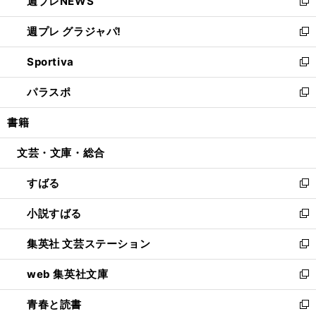
週プレNEWS
く
で
ド
い
新
開
ウ
ウ
し
週プレ グラジャパ!
く
で
ィ
い
新
開
ン
ウ
し
Sportiva
く
ド
ィ
い
新
ウ
ン
ウ
し
パラスポ
で
ド
ィ
い
新
開
ウ
ン
ウ
し
書籍
く
で
ド
ィ
い
開
ウ
ン
ウ
文芸・文庫・総合
く
で
ド
ィ
開
ウ
ン
すばる
く
で
ド
新
開
ウ
し
小説すばる
く
で
い
新
開
ウ
し
集英社 文芸ステーション
く
ィ
い
新
ン
ウ
し
web 集英社文庫
ド
ィ
い
新
ウ
ン
ウ
し
青春と読書
で
ド
ィ
い
新