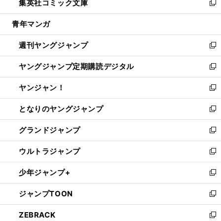
集英社コミック文庫
く
で
ド
ィ
い
新
開
ウ
ン
ウ
し
青年マンガ
く
で
ド
ィ
い
開
ウ
ン
ウ
週刊ヤングジャンプ
く
で
ド
ィ
新
開
ウ
ン
し
ヤングジャンプ定期購読デジタル
く
で
ド
い
新
開
ウ
ウ
し
ヤンジャン！
く
で
ィ
い
新
開
ン
ウ
し
となりのヤングジャンプ
く
ド
ィ
い
新
ウ
ン
ウ
し
グランドジャンプ
で
ド
ィ
い
新
開
ウ
ン
ウ
し
ウルトラジャンプ
く
で
ド
ィ
い
新
開
ウ
ン
ウ
し
少年ジャンプ+
く
で
ド
ィ
い
新
開
ウ
ン
ウ
し
ジャンプTOON
く
で
ド
ィ
い
新
開
ウ
ン
ウ
し
ZEBRACK
く
で
ド
ィ
い
新