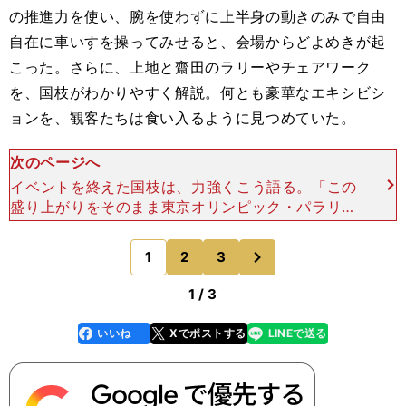
の推進力を使い、腕を使わずに上半身の動きのみで自由
自在に車いすを操ってみせると、会場からどよめきが起
こった。さらに、上地と齋田のラリーやチェアワーク
を、国枝がわかりやすく解説。何とも豪華なエキシビシ
ョンを、観客たちは食い入るように見つめていた。
次のページへ
イベントを終えた国枝は、力強くこう語る。「この
盛り上がりをそのまま東京オリンピック・パラリン
ピックにつなげたい。リオで金メダルを獲るために
４月に手術をしたといってもいい。リオで３連覇、
次
1
2
3
のページへ
東京で４連覇
1 / 3
いいね
Xでポストする
LINEで送る
line
faceboo
x
k