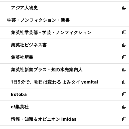
開
ウ
ン
ウ
し
アジア人物史
く
で
ド
ィ
い
新
開
ウ
ン
ウ
し
学芸・ノンフィクション・新書
く
で
ド
ィ
い
開
ウ
ン
ウ
集英社学芸部 - 学芸・ノンフィクション
く
で
ド
ィ
新
開
ウ
ン
し
集英社ビジネス書
く
で
ド
い
新
開
ウ
ウ
し
集英社新書
く
で
ィ
い
新
開
ン
ウ
し
集英社新書プラス - 知の水先案内人
く
ド
ィ
い
新
ウ
ン
ウ
し
1日5分で、明日は変わる よみタイ yomitai
で
ド
ィ
い
新
開
ウ
ン
ウ
し
kotoba
く
で
ド
ィ
い
新
開
ウ
ン
ウ
し
e!集英社
く
で
ド
ィ
い
新
開
ウ
ン
ウ
し
情報・知識＆オピニオン imidas
く
で
ド
ィ
い
新
開
ウ
ン
ウ
し