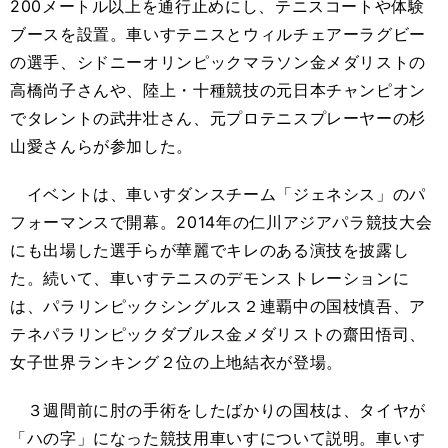
200メートル以上を通行止めにし、テニスコートや体験
ブースを設置。車いすテニスとウィルチェアーラグビー
の選手、シドニーオリンピックマラソン金メダリストの
高橋尚子さんや、陸上・十種競技の元日本チャンピオン
でタレントの武井壮さん、元プロテニスプレーヤーの杉
山愛さんらが参加した。
イベントは、車いすダンスチーム「ジェネシス」のパ
フォーマンスで開幕。2014年の仁川アジアパラ競技大会
にも出場した選手らが華麗でキレのある演技を披露し
た。続いて、車いすテニスのデモンストレーションに
は、パラリンピックシングルス２連覇中の国枝慎吾、ア
テネパラリンピックダブルス金メダリストの齋田悟司、
女子世界ランキング２位の上地結衣が登場。
３週間前に肘の手術をしたばかりの国枝は、タイヤが
「ハの字」になった競技用車いすについて説明。車いす