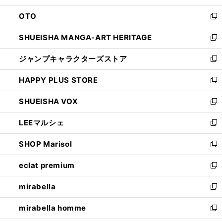
ウ
ン
OTO
で
ド
新
開
ウ
し
SHUEISHA MANGA-ART HERITAGE
く
で
い
新
開
ウ
し
ジャンプキャラクターズストア
く
ィ
い
新
ン
ウ
し
HAPPY PLUS STORE
ド
ィ
い
新
ウ
ン
ウ
し
SHUEISHA VOX
で
ド
ィ
い
新
開
ウ
ン
ウ
し
LEEマルシェ
く
で
ド
ィ
い
新
開
ウ
ン
ウ
し
SHOP Marisol
く
で
ド
ィ
い
新
開
ウ
ン
ウ
し
eclat premium
く
で
ド
ィ
い
新
開
ウ
ン
ウ
し
mirabella
く
で
ド
ィ
い
新
開
ウ
ン
ウ
し
mirabella homme
く
で
ド
ィ
い
新
開
ウ
ン
ウ
し