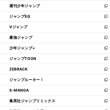
開
週刊少年ジャンプ
く
新
し
ジャンプSQ
い
新
ウ
し
Vジャンプ
ィ
い
新
ン
ウ
し
最強ジャンプ
ド
ィ
い
新
ウ
ン
ウ
し
少年ジャンプ+
で
ド
ィ
い
新
開
ウ
ン
ウ
し
ジャンプTOON
く
で
ド
ィ
い
新
開
ウ
ン
ウ
し
ZEBRACK
く
で
ド
ィ
い
新
開
ウ
ン
ウ
し
ジャンプルーキー！
く
で
ド
ィ
い
新
開
ウ
ン
ウ
し
S-MANGA
く
で
ド
ィ
い
新
開
ウ
ン
ウ
し
集英社ジャンプリミックス
く
で
ド
ィ
い
新
開
ウ
ン
ウ
し