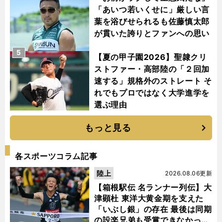
「あいつ若いくせに」厳しい言
葉を浴びせられるも佐藤慎太郎
が貫いた誇りとファンへの思い
5
【夏の甲子園2026】聖隷クリ
ストファー・高部陸の「２回加
速する」規格外のストレート そ
れでもプロではなく大学進学を
選ぶ理由
もっと見る
各スポーツコラム記事
陸上
2026.08.06更新
【箱根駅伝 名ランナー列伝】大
津顕杜 東洋大黄金期を支えた
「いぶし銀」の存在 最後は同期
の設楽兄弟も受賞できなかった