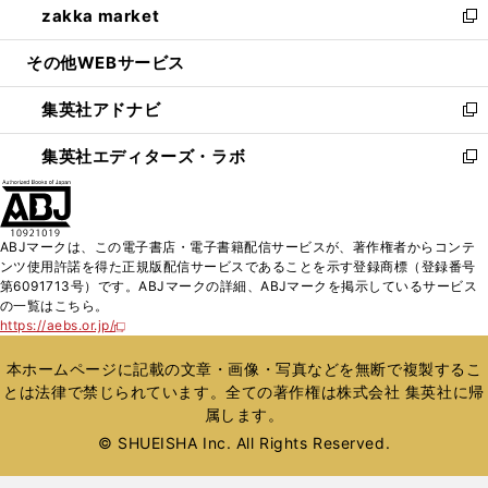
zakka market
く
で
ド
ィ
い
新
開
ウ
ン
ウ
し
その他WEBサービス
く
で
ド
ィ
い
開
ウ
ン
ウ
集英社アドナビ
く
で
ド
ィ
新
開
ウ
ン
し
集英社エディターズ・ラボ
く
で
ド
い
新
開
ウ
ウ
し
く
で
ィ
い
開
ン
ウ
ABJマークは、この電子書店・電子書籍配信サービスが、著作権者からコンテ
く
ド
ィ
ンツ使用許諾を得た正規版配信サービスであることを示す登録商標（登録番号
ウ
ン
第6091713号）です。ABJマークの詳細、ABJマークを掲示しているサービス
で
ド
の一覧はこちら。
開
ウ
https://aebs.or.jp/
新
く
で
し
い
開
本ホームページに記載の文章・画像・写真などを無断で複製するこ
ウ
く
とは法律で禁じられています。全ての著作権は株式会社 集英社に帰
ィ
属します。
ン
ド
© SHUEISHA Inc. All Rights Reserved.
ウ
で
開