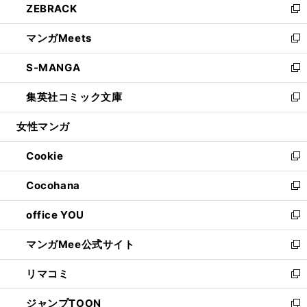
ZEBRACK
く
で
ド
ィ
い
新
開
ウ
ン
ウ
し
マンガMeets
く
で
ド
ィ
い
新
開
ウ
ン
ウ
し
S-MANGA
く
で
ド
ィ
い
新
開
ウ
ン
ウ
し
集英社コミック文庫
く
で
ド
ィ
い
新
開
ウ
ン
ウ
し
女性マンガ
く
で
ド
ィ
い
開
ウ
ン
ウ
Cookie
く
で
ド
ィ
新
開
ウ
ン
し
Cocohana
く
で
ド
い
新
開
ウ
ウ
し
office YOU
く
で
ィ
い
新
開
ン
ウ
し
マンガMee公式サイト
く
ド
ィ
い
新
ウ
ン
ウ
し
リマコミ
で
ド
ィ
い
新
開
ウ
ン
ウ
し
ジャンプTOON
く
で
ド
ィ
い
新