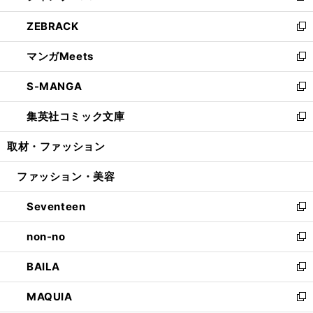
開
ウ
ン
ウ
し
ZEBRACK
く
で
ド
ィ
い
新
開
ウ
ン
ウ
し
マンガMeets
く
で
ド
ィ
い
新
開
ウ
ン
ウ
し
S-MANGA
く
で
ド
ィ
い
新
開
ウ
ン
ウ
し
集英社コミック文庫
く
で
ド
ィ
い
新
開
ウ
ン
ウ
し
取材・ファッション
く
で
ド
ィ
い
開
ウ
ン
ウ
ファッション・美容
く
で
ド
ィ
開
ウ
ン
Seventeen
く
で
ド
新
開
ウ
し
non-no
く
で
い
新
開
ウ
し
BAILA
く
ィ
い
新
ン
ウ
し
MAQUIA
ド
ィ
い
新
ウ
ン