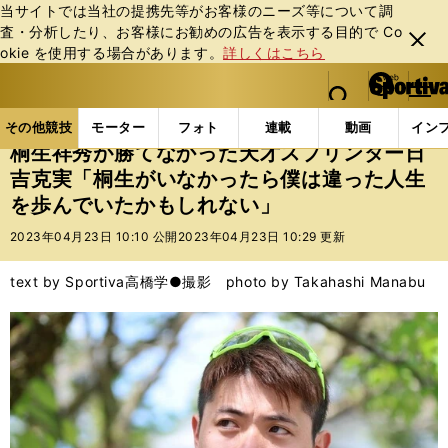
当サイトでは当社の提携先等がお客様のニーズ等について調
査・分析したり、お客様にお勧めの広告を表⽰する⽬的で Co
閉じ
okie を使⽤する場合があります。
詳しくはこちら
る
マイペ
web Sportiva (webスポルティーバ)
検索
メニュ
we
ー
その他競技の記事一覧
その他競技
その他
桐生
b
ジ
その他競技
モーター
フォト
連載
動画
イン
ス
桐生祥秀が勝てなかった天才スプリンター日
ポ
吉克実「桐生がいなかったら僕は違った人生
ル
を歩んでいたかもしれない」
テ
ィ
2023年04月23日 10:10 公開
2023年04月23日 10:29 更新
ー
バ
text by Sportiva
高橋学●撮影 photo by Takahashi Manabu