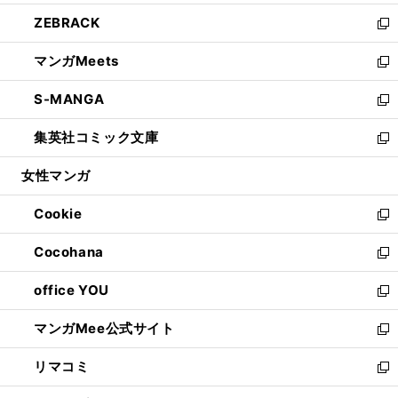
開
ウ
ン
ウ
し
ZEBRACK
く
で
ド
ィ
い
新
開
ウ
ン
ウ
し
マンガMeets
く
で
ド
ィ
い
新
開
ウ
ン
ウ
し
S-MANGA
く
で
ド
ィ
い
新
開
ウ
ン
ウ
し
集英社コミック文庫
く
で
ド
ィ
い
新
開
ウ
ン
ウ
し
女性マンガ
く
で
ド
ィ
い
開
ウ
ン
ウ
Cookie
く
で
ド
ィ
新
開
ウ
ン
し
Cocohana
く
で
ド
い
新
開
ウ
ウ
し
office YOU
く
で
ィ
い
新
開
ン
ウ
し
マンガMee公式サイト
く
ド
ィ
い
新
ウ
ン
ウ
し
リマコミ
で
ド
ィ
い
新
開
ウ
ン
ウ
し