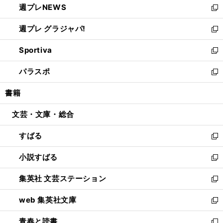
週プレNEWS
く
で
ド
い
新
開
ウ
ウ
し
週プレ グラジャパ!
く
で
ィ
い
新
開
ン
ウ
し
Sportiva
く
ド
ィ
い
新
ウ
ン
ウ
し
パラスポ
で
ド
ィ
い
新
開
ウ
ン
ウ
し
書籍
く
で
ド
ィ
い
開
ウ
ン
ウ
文芸・文庫・総合
く
で
ド
ィ
開
ウ
ン
すばる
く
で
ド
新
開
ウ
し
小説すばる
く
で
い
新
開
ウ
し
集英社 文芸ステーション
く
ィ
い
新
ン
ウ
し
web 集英社文庫
ド
ィ
い
新
ウ
ン
ウ
し
青春と読書
で
ド
ィ