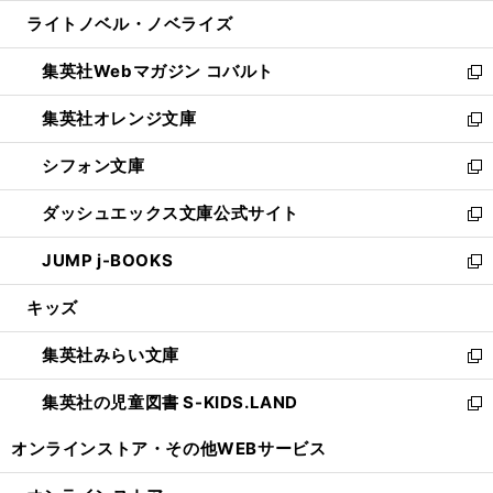
開
ウ
ン
ウ
し
ライトノベル・ノベライズ
く
で
ド
ィ
い
開
ウ
ン
ウ
集英社Webマガジン コバルト
く
で
ド
ィ
新
開
ウ
ン
し
集英社オレンジ文庫
く
で
ド
い
新
開
ウ
ウ
し
シフォン文庫
く
で
ィ
い
新
開
ン
ウ
し
ダッシュエックス文庫公式サイト
く
ド
ィ
い
新
ウ
ン
ウ
し
JUMP j-BOOKS
で
ド
ィ
い
新
開
ウ
ン
ウ
し
キッズ
く
で
ド
ィ
い
開
ウ
ン
ウ
集英社みらい文庫
く
で
ド
ィ
新
開
ウ
ン
し
集英社の児童図書 S-KIDS.LAND
く
で
ド
い
新
開
ウ
ウ
し
オンラインストア・
その他WEBサービス
く
で
ィ
い
開
ン
ウ