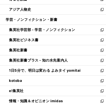
い
新
開
ウ
ン
ウ
し
アジア人物史
く
で
ド
ィ
い
新
開
ウ
ン
ウ
し
学芸・ノンフィクション・新書
く
で
ド
ィ
い
開
ウ
ン
ウ
集英社学芸部 - 学芸・ノンフィクション
く
で
ド
ィ
新
開
ウ
ン
し
集英社ビジネス書
く
で
ド
い
新
開
ウ
ウ
し
集英社新書
く
で
ィ
い
新
開
ン
ウ
し
集英社新書プラス - 知の水先案内人
く
ド
ィ
い
新
ウ
ン
ウ
し
1日5分で、明日は変わる よみタイ yomitai
で
ド
ィ
い
新
開
ウ
ン
ウ
し
kotoba
く
で
ド
ィ
い
新
開
ウ
ン
ウ
し
e!集英社
く
で
ド
ィ
い
新
開
ウ
ン
ウ
し
情報・知識＆オピニオン imidas
く
で
ド
ィ
い
新