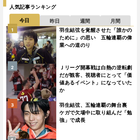
人気記事ランキング
今日
昨日
週間
月間
羽生結弦を覚醒させた「誰かの
1
ために」の思い 五輪連覇の偉
業への道のり
Ｊリーグ開幕戦は白熱の逆転劇
2
だが観客、視聴者にとって「価
値あるイベント」になっていた
か
羽生結弦、五輪連覇の舞台裏
3
ケガで欠場中に取り組んだ「勉
強」で成長
4