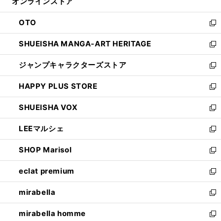
オンラインストア
く
ド
ィ
ウ
ン
OTO
で
ド
新
開
ウ
し
SHUEISHA MANGA-ART HERITAGE
く
で
い
新
開
ウ
し
ジャンプキャラクターズストア
く
ィ
い
新
ン
ウ
し
HAPPY PLUS STORE
ド
ィ
い
新
ウ
ン
ウ
し
SHUEISHA VOX
で
ド
ィ
い
新
開
ウ
ン
ウ
し
LEEマルシェ
く
で
ド
ィ
い
新
開
ウ
ン
ウ
し
SHOP Marisol
く
で
ド
ィ
い
新
開
ウ
ン
ウ
し
eclat premium
く
で
ド
ィ
い
新
開
ウ
ン
ウ
し
mirabella
く
で
ド
ィ
い
新
開
ウ
ン
ウ
し
mirabella homme
く
で
ド
ィ
い
新