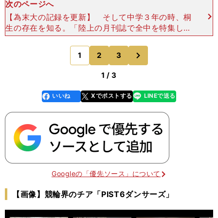
次のページへ
【為末大の記録を更新】 そして中学３年の時、桐
生の存在を知る。「陸上の月刊誌で全中を特集して
いるページがあって、そこに100mを10秒８くら
い、200mを21秒台で走る桐生という選手がいると
次
1
2
3
のページへ
載って
1 / 3
いいね
Xでポストする
LINEで送る
line
faceboo
x
k
Googleの「優先ソース」について
【画像】競輪界のチア「PIST6ダンサーズ」