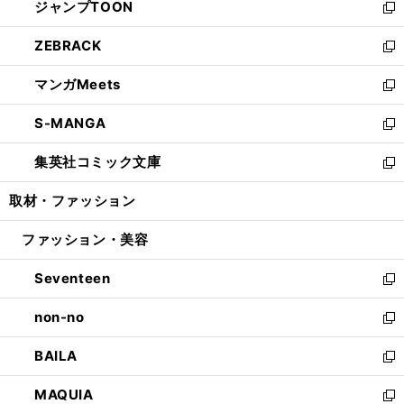
ジャンプTOON
く
で
ド
ィ
い
新
開
ウ
ン
ウ
し
ZEBRACK
く
で
ド
ィ
い
新
開
ウ
ン
ウ
し
マンガMeets
く
で
ド
ィ
い
新
開
ウ
ン
ウ
し
S-MANGA
く
で
ド
ィ
い
新
開
ウ
ン
ウ
し
集英社コミック文庫
く
で
ド
ィ
い
新
開
ウ
ン
ウ
し
取材・ファッション
く
で
ド
ィ
い
開
ウ
ン
ウ
ファッション・美容
く
で
ド
ィ
開
ウ
ン
Seventeen
く
で
ド
新
開
ウ
し
non-no
く
で
い
新
開
ウ
し
BAILA
く
ィ
い
新
ン
ウ
し
MAQUIA
ド
ィ
い
新