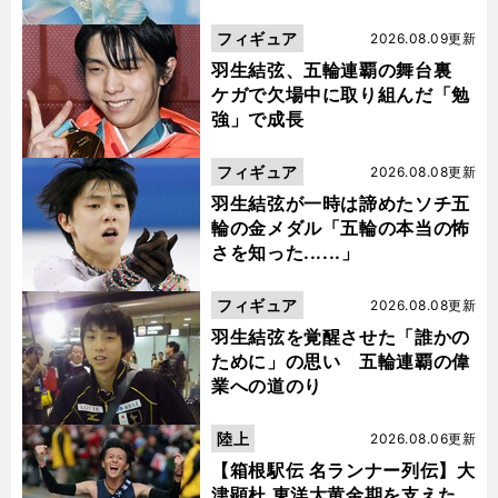
フィギュア
2026.08.09更新
羽生結弦、五輪連覇の舞台裏
ケガで欠場中に取り組んだ「勉
強」で成長
フィギュア
2026.08.08更新
羽生結弦が一時は諦めたソチ五
輪の金メダル「五輪の本当の怖
さを知った......」
フィギュア
2026.08.08更新
羽生結弦を覚醒させた「誰かの
ために」の思い 五輪連覇の偉
業への道のり
陸上
2026.08.06更新
【箱根駅伝 名ランナー列伝】大
津顕杜 東洋大黄金期を支えた