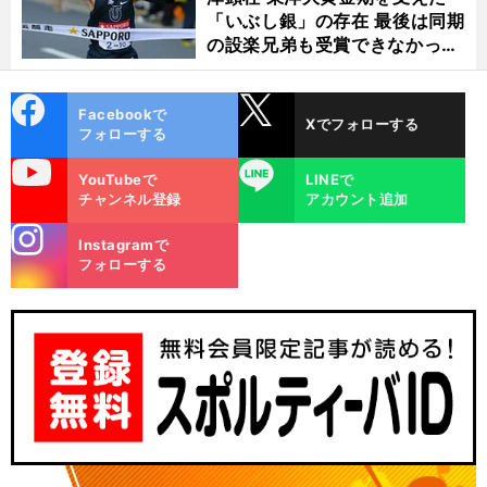
「いぶし銀」の存在 最後は同期
の設楽兄弟も受賞できなかった
金栗杯に輝く
cebo
X
Facebookで
Xでフォローする
ok
フォローする
uTube
LINE
YouTubeで
LINEで
チャンネル登録
アカウント追加
stagra
Instagramで
m
フォローする
」