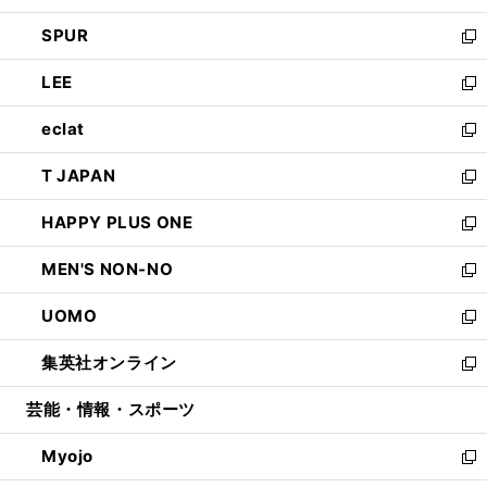
ウ
ン
ウ
し
SPUR
で
ド
ィ
い
新
開
ウ
ン
ウ
し
LEE
く
で
ド
ィ
い
新
開
ウ
ン
ウ
し
eclat
く
で
ド
ィ
い
新
開
ウ
ン
ウ
し
T JAPAN
く
で
ド
ィ
い
新
開
ウ
ン
ウ
し
HAPPY PLUS ONE
く
で
ド
ィ
い
新
開
ウ
ン
ウ
し
MEN'S NON-NO
く
で
ド
ィ
い
新
開
ウ
ン
ウ
し
UOMO
く
で
ド
ィ
い
新
開
ウ
ン
ウ
し
集英社オンライン
く
で
ド
ィ
い
新
開
ウ
ン
ウ
し
芸能・情報・スポーツ
く
で
ド
ィ
い
開
ウ
ン
ウ
Myojo
く
で
ド
ィ
新
開
ウ
ン
し