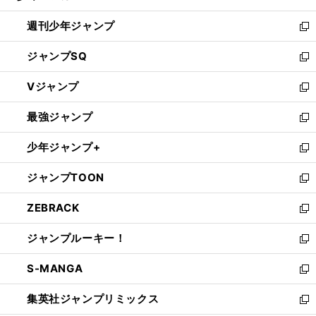
る
開
週刊少年ジャンプ
く
新
し
ジャンプSQ
い
新
ウ
し
Vジャンプ
ィ
い
新
ン
ウ
し
最強ジャンプ
ド
ィ
い
新
ウ
ン
ウ
し
少年ジャンプ+
で
ド
ィ
い
新
開
ウ
ン
ウ
し
ジャンプTOON
く
で
ド
ィ
い
新
開
ウ
ン
ウ
し
ZEBRACK
く
で
ド
ィ
い
新
開
ウ
ン
ウ
し
ジャンプルーキー！
く
で
ド
ィ
い
新
開
ウ
ン
ウ
し
S-MANGA
く
で
ド
ィ
い
新
開
ウ
ン
ウ
し
集英社ジャンプリミックス
く
で
ド
ィ
い
新
開
ウ
ン