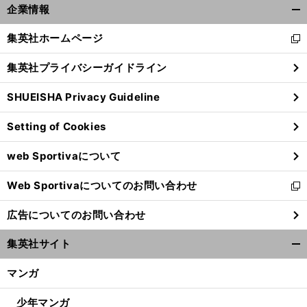
企業情報
開
く/
集英社ホームページ
新
閉
し
じ
集英社プライバシーガイドライン
い
る
ウ
SHUEISHA Privacy Guideline
ィ
ン
Setting of Cookies
ド
ウ
web Sportivaについて
で
開
Web Sportivaについてのお問い合わせ
く
新
し
広告についてのお問い合わせ
い
ウ
集英社サイト
ィ
開
ン
く/
マンガ
ド
閉
ウ
じ
少年マンガ
で