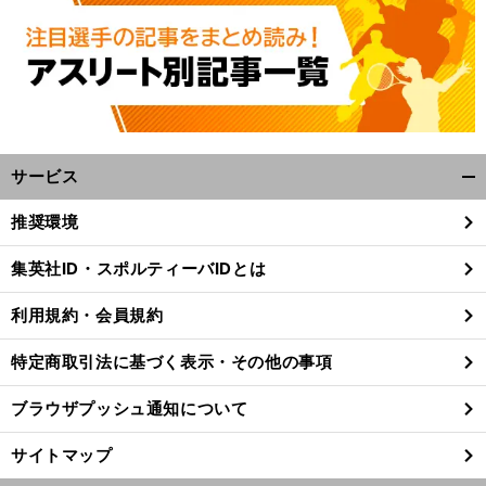
、
？
・
前
へ
サービス
開
く/
推奨環境
閉
じ
集英社ID・スポルティーバIDとは
る
利用規約・会員規約
特定商取引法に基づく表示・その他の事項
ブラウザプッシュ通知について
サイトマップ