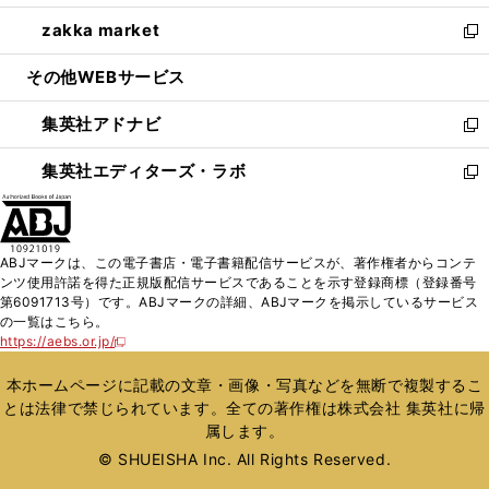
開
ウ
ン
ウ
し
zakka market
く
で
ド
ィ
い
新
開
ウ
ン
ウ
し
その他WEBサービス
く
で
ド
ィ
い
開
ウ
ン
ウ
集英社アドナビ
く
で
ド
ィ
新
開
ウ
ン
し
集英社エディターズ・ラボ
く
で
ド
い
新
開
ウ
ウ
し
く
で
ィ
い
開
ン
ウ
ABJマークは、この電子書店・電子書籍配信サービスが、著作権者からコンテ
く
ド
ィ
ンツ使用許諾を得た正規版配信サービスであることを示す登録商標（登録番号
ウ
ン
第6091713号）です。ABJマークの詳細、ABJマークを掲示しているサービス
で
ド
の一覧はこちら。
開
ウ
https://aebs.or.jp/
新
く
で
し
い
開
本ホームページに記載の文章・画像・写真などを無断で複製するこ
ウ
く
とは法律で禁じられています。全ての著作権は株式会社 集英社に帰
ィ
属します。
ン
ド
© SHUEISHA Inc. All Rights Reserved.
ウ
で