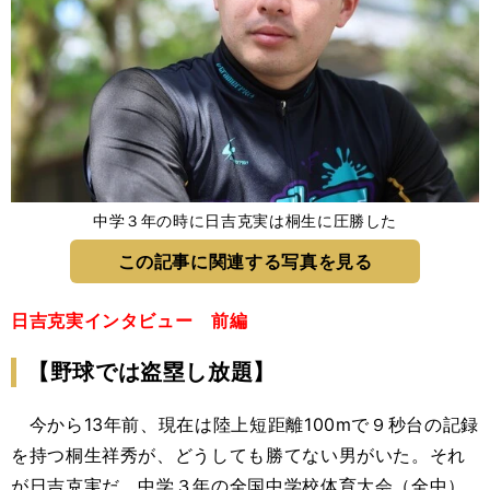
中学３年の時に日吉克実は桐生に圧勝した
この記事に関連する写真を見る
日吉克実インタビュー 前編
【野球では盗塁し放題】
今から13年前、現在は陸上短距離100mで９秒台の記録
を持つ桐生祥秀が、どうしても勝てない男がいた。それ
が日吉克実だ。中学３年の全国中学校体育大会（全中）