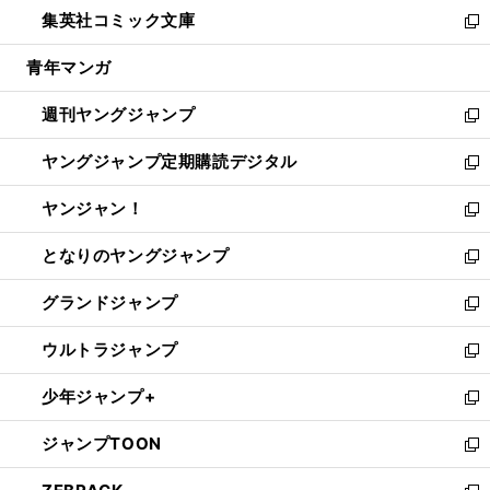
ウ
し
集英社コミック文庫
く
で
ド
ィ
い
新
開
ウ
ン
ウ
し
青年マンガ
く
で
ド
ィ
い
開
ウ
ン
ウ
週刊ヤングジャンプ
く
で
ド
ィ
新
開
ウ
ン
し
ヤングジャンプ定期購読デジタル
く
で
ド
い
新
開
ウ
ウ
し
ヤンジャン！
く
で
ィ
い
新
開
ン
ウ
し
となりのヤングジャンプ
く
ド
ィ
い
新
ウ
ン
ウ
し
グランドジャンプ
で
ド
ィ
い
新
開
ウ
ン
ウ
し
ウルトラジャンプ
く
で
ド
ィ
い
新
開
ウ
ン
ウ
し
少年ジャンプ+
く
で
ド
ィ
い
新
開
ウ
ン
ウ
し
ジャンプTOON
く
で
ド
ィ
い
新
開
ウ
ン
ウ
し