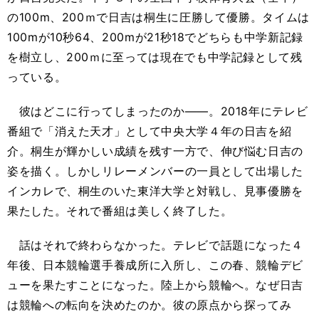
の100m、200ｍで日吉は桐生に圧勝して優勝。タイムは
100mが10秒64、200mが21秒18でどちらも中学新記録
を樹立し、200ｍに至っては現在でも中学記録として残
っている。
彼はどこに行ってしまったのか――。2018年にテレビ
番組で「消えた天才」として中央大学４年の日吉を紹
介。桐生が輝かしい成績を残す一方で、伸び悩む日吉の
姿を描く。しかしリレーメンバーの一員として出場した
インカレで、桐生のいた東洋大学と対戦し、見事優勝を
果たした。それで番組は美しく終了した。
話はそれで終わらなかった。テレビで話題になった４
年後、日本競輪選手養成所に入所し、この春、競輪デビ
ューを果たすことになった。陸上から競輪へ。なぜ日吉
は競輪への転向を決めたのか。彼の原点から探ってみ