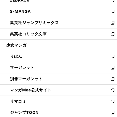
ZEBRACK
く
で
ド
ィ
い
新
開
ウ
ン
ウ
し
S-MANGA
く
で
ド
ィ
い
新
開
ウ
ン
ウ
し
集英社ジャンプリミックス
く
で
ド
ィ
い
新
開
ウ
ン
ウ
し
集英社コミック文庫
く
で
ド
ィ
い
新
開
ウ
ン
ウ
し
少女マンガ
く
で
ド
ィ
い
開
ウ
ン
ウ
りぼん
く
で
ド
ィ
新
開
ウ
ン
し
マーガレット
く
で
ド
い
新
開
ウ
ウ
し
別冊マーガレット
く
で
ィ
い
新
開
ン
ウ
し
マンガMee公式サイト
く
ド
ィ
い
新
ウ
ン
ウ
し
リマコミ
で
ド
ィ
い
新
開
ウ
ン
ウ
し
ジャンプTOON
く
で
ド
ィ
い
新