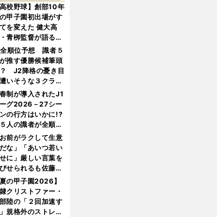
高校野球】創部10年
の甲子園初出場がす
てを変えた 健大高
・青栁監督が語る
機動破壊」はこうし
1全順位予想 識者５
生まれた
が推す優勝候補筆頭
？ J2降格の憂き目
遭いそうな３クラブ
は？
春制が導入されたJ1
ーグ2026－27シー
ンの行方はいかに!?
５人の識者が全順位
大胆予想
お前がラクして生意
だな」「あいつ若い
せに」厳しい言葉を
びせられるも佐藤慎
郎が貫いた誇りとフ
夏の甲子園2026】
ンへの思い
隷クリストファー・
部陸の「２回加速す
」規格外のストレー