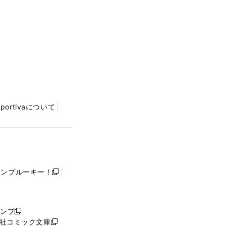
Sportivaについて
ャンプルーキー！
新
し
い
ウ
ャンプ
新
ィ
社コミック文庫
し
新