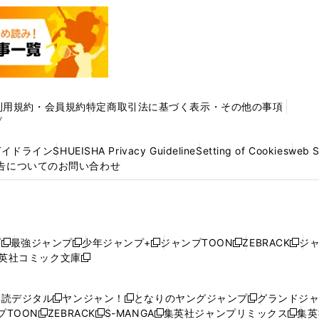
利用規約・会員規約
特定商取引法に基づく表示・その他の事項
プ
ガイドライン
SHUEISHA Privacy Guideline
Setting of Cookies
web 
告についてのお問い合わせ
プ
最強ジャンプ
少年ジャンプ+
ジャンプTOON
ZEBRACK
ジ
新
新
新
新
新
英社コミック文庫
し
新
し
し
し
し
い
い
し
い
い
い
ウ
ウ
い
ウ
ウ
ウ
購読デジタル
ヤンジャン！
となりのヤングジャンプ
グランドジ
新
新
新
ィ
ィ
ウ
ィ
ィ
ィ
プTOON
ZEBRACK
S-MANGA
集英社ジャンプリミックス
集英
新
し
新
し
新
し
新