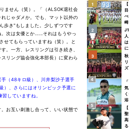
【
1
ありません（笑）。「（ALSOK退社会
目
べ
それじゃダメか。でも、マット以外の
崎
ん歩き"もしました。少しずつです
「
J
2
は女優とか......それはもうやっ
て
人
Dを出させてもらっていますね（笑）。と
は
に
です。一方、レスリングは引き続き、
と
秋
3
レスリング協会強化本部長）に変わら
リ
。
ズ
選手（48キロ級）、川井梨沙子選手
4
を
「
ロ級）、さらにはオリンピック予選に
気
く
練習していますね。
浴
5
太
【
。お互い刺激し合って、いい状態で
ァ
聖
高
る