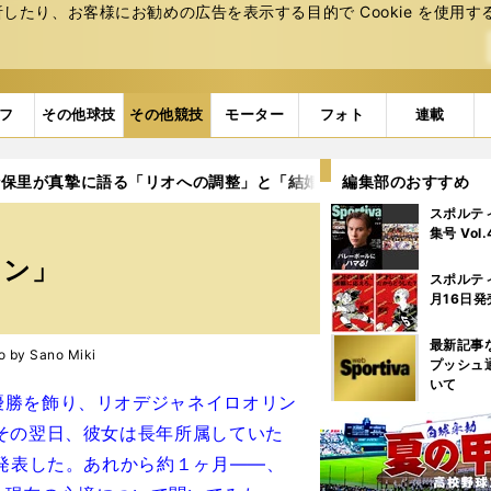
たり、お客様にお勧めの広告を表⽰する⽬的で Cookie を使⽤す
フ
その他球技
その他競技
モーター
フォト
連載
沙保里が真摯に語る「リオへの調整」と「結婚」と「合コン」
編集部のおすすめ
スポルテ
集号 Vol
コン」
スポルテ
月16日発
最新記事
y Sano Miki
プッシュ
いて
勝を飾り、リオデジャネイロオリン
その翌日、彼女は長年所属していた
を発表した。あれから約１ヶ月――、