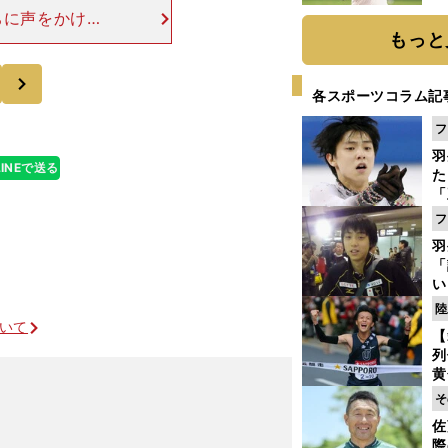
ト
ちに声をかける
く
もっと
っています。先
"魔物"は自分
次
各スポーツコラム記
フ
羽
LINEで送る
た
「
知
フ
羽
「
い
の
陸
ついて
【
列
黄
し
そ
期
佐
を制す
き
JC
際