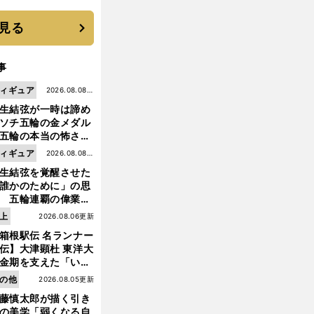
 それでもプロではな
大学進学を選ぶ理由
見る
事
ィギュア
2026.08.08更
生結弦が一時は諦め
新
ソチ五輪の金メダル
五輪の本当の怖さを
った......」
ィギュア
2026.08.08更
生結弦を覚醒させた
新
誰かのために」の思
 五輪連覇の偉業へ
道のり
上
2026.08.06更新
箱根駅伝 名ランナー
伝】大津顕杜 東洋大
金期を支えた「いぶ
銀」の存在 最後は同
の他
2026.08.05更新
の設楽兄弟も受賞で
前
藤慎太郎が描く引き
へ
なかった金栗杯に輝
の美学「弱くなる自