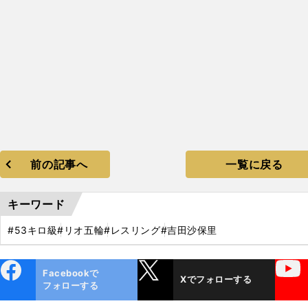
前の記事へ
一覧に戻る
キーワード
#53キロ級
#リオ五輪
#レスリング
#吉田沙保里
ebo
X
YouTube
Facebookで
Xでフォローする
ok
フォローする