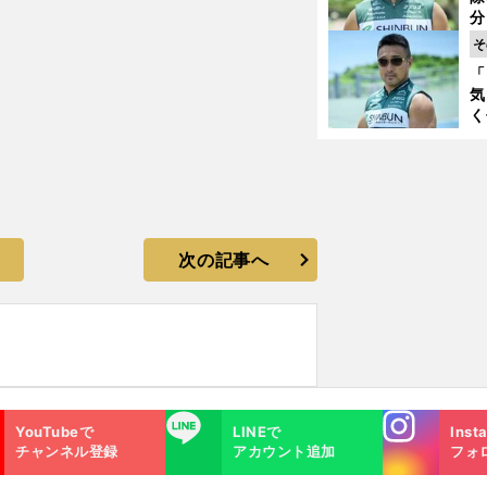
く
分
代
そ
与
「
も
気
く
浴
太
ァ
次の記事へ
Instagra
LINE
YouTubeで
LINEで
Inst
m
チャンネル登録
アカウント追加
フォ