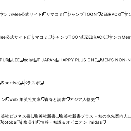
ン
ン
ィ
ン
ン
ン
し
い
し
い
し
い
し
ド
ド
ン
ド
ド
ド
い
ウ
い
ウ
い
ウ
い
ウ
ウ
ド
ウ
ウ
ウ
マンガMee公式サイト
リマコミ
ジャンプTOON
ZEBRACK
マン
新
新
新
新
ウ
ィ
ウ
ィ
ウ
ィ
ウ
で
で
ウ
で
で
で
し
し
し
し
し
ィ
ン
ィ
ン
ィ
ン
ィ
開
開
で
開
開
開
い
い
い
い
い
ン
ド
ン
ド
ン
ド
ン
く
く
開
く
く
く
ウ
ウ
ウ
ウ
ウ
ド
ウ
ド
ウ
ド
ウ
ド
ee公式サイト
リマコミ
ジャンプTOON
ZEBRACK
マンガMeet
く
新
新
新
新
ィ
ィ
ィ
ィ
ィ
ウ
で
ウ
で
ウ
で
ウ
し
し
し
し
ン
ン
ン
ン
ン
で
開
で
開
で
開
で
い
い
い
い
ド
ド
ド
ド
ド
開
く
開
く
開
く
開
ウ
ウ
ウ
ウ
ウ
ウ
ウ
ウ
ウ
PUR
LEE
eclat
T JAPAN
HAPPY PLUS ONE
MEN'S NON-
く
く
く
く
新
新
新
新
新
ィ
ィ
ィ
ィ
で
で
で
で
で
し
し
し
し
し
ン
ン
ン
ン
開
開
開
開
開
い
い
い
い
い
ド
ド
ド
ド
く
く
く
く
く
ウ
ウ
ウ
ウ
ウ
ウ
ウ
ウ
ウ
Sportiva
パラスポ
新
新
ィ
ィ
ィ
ィ
ィ
で
で
で
で
し
し
し
ン
ン
ン
ン
ン
開
開
開
開
い
い
い
ド
ド
ド
ド
ド
ョン
web 集英社文庫
青春と読書
アジア人物史
く
く
く
く
新
新
新
新
ウ
ウ
ウ
ウ
ウ
ウ
ウ
ウ
し
し
し
し
ィ
ィ
ィ
で
で
で
で
で
い
い
い
い
ン
ン
ン
集英社ビジネス書
集英社新書
集英社新書プラス - 知の水先案内人
開
開
開
開
開
新
新
新
ウ
ウ
ウ
ウ
ド
ド
ド
kotoba
e!集英社
情報・知識＆オピニオン imidas
く
く
く
く
く
新
し
新
し
新
ィ
ィ
ィ
ィ
ウ
ウ
ウ
し
し
い
し
い
し