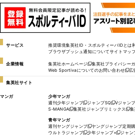
サービス
推奨環境
集英社ID・スポルティーバIDとは
ブラウザプッシュ通知について
サイトマッ
企業情報
集英社ホームページ
集英社プライバシー
新
Web Sportivaについてのお問い合わせ
広
し
新
い
し
集英社サイト
ウ
い
ィ
ウ
マンガ
少年マンガ
ン
ィ
週刊少年ジャンプ
ジャンプSQ
Vジャン
ド
ン
新
新
S-MANGA
集英社ジャンプリミックス
集
ウ
ド
新
し
し
新
で
ウ
し
い
い
し
青年マンガ
開
で
い
ウ
ウ
い
週刊ヤングジャンプ
ヤングジャンプ定期
新
く
開
ウ
ィ
ィ
ウ
ウルトラジャンプ
少年ジャンプ+
ジャン
新
し
新
く