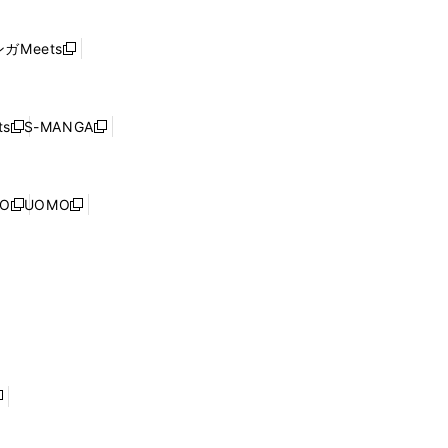
ン
い
し
ド
ウ
い
ウ
ガMeets
新
ィ
ウ
で
し
ン
ィ
開
い
ド
ン
く
ウ
ウ
ド
s
S-MANGA
新
新
ィ
で
ウ
し
し
ン
開
で
い
い
ド
く
開
ウ
ウ
ウ
NO
UOMO
く
新
新
ィ
ィ
で
し
し
ン
ン
開
い
い
ド
ド
く
ウ
ウ
ウ
ウ
ィ
ィ
で
で
ン
ン
開
開
ド
ド
く
く
ウ
ウ
で
で
開
開
く
く
し
い