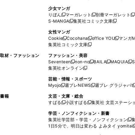
ィ
ン
ン
ィ
し
い
し
ン
ド
ド
ン
少女マンガ
い
ウ
い
ド
ウ
ウ
ド
りぼん
マーガレット
別冊マーガレット
新
新
新
ウ
ィ
ウ
ウ
で
で
ウ
S-MANGA
集英社コミック文庫
し
新
し
新
ィ
ン
ィ
で
開
開
で
い
し
い
し
ン
ド
ン
女性マンガ
開
く
く
開
ウ
い
ウ
い
ド
ウ
ド
Cookie
Cocohana
office YOU
マンガM
く
く
新
新
新
ィ
ウ
ィ
ウ
ウ
で
ウ
集英社コミック文庫
し
新
し
し
ン
ィ
ン
ィ
で
開
で
い
し
い
い
ド
ン
ド
ン
取材・ファッション
ファッション・美容
開
く
開
ウ
い
ウ
ウ
ウ
ド
ウ
ド
Seventeen
non-no
BAILA
MAQUIA
S
く
く
新
新
新
新
ィ
ウ
ィ
ィ
で
ウ
で
ウ
集英社オンライン
し
新
し
し
し
ン
ィ
ン
ン
開
で
開
で
い
し
い
い
い
ド
ン
ド
ド
芸能・情報・スポーツ
く
開
く
開
ウ
い
ウ
ウ
ウ
ウ
ド
ウ
ウ
Myojo
週プレNEWS
週プレ グラジャパ!
く
く
新
新
新
ィ
ウ
ィ
ィ
ィ
で
ウ
で
で
し
し
ン
ィ
ン
ン
ン
書籍
文芸・文庫・総合
開
で
開
開
い
い
ド
ン
ド
ド
ド
すばる
小説すばる
集英社 文芸ステーシ
く
開
く
く
新
新
ウ
ウ
ウ
ド
ウ
ウ
ウ
く
し
し
ィ
ィ
学芸・ノンフィクション・新書
で
ウ
で
で
で
い
い
ン
ン
集英社学芸部 - 学芸・ノンフィクション
開
で
開
開
開
新
ウ
ウ
ド
ド
1日5分で、明日は変わる よみタイ yomitai
く
開
く
く
く
し
新
ィ
ィ
ウ
ウ
く
い