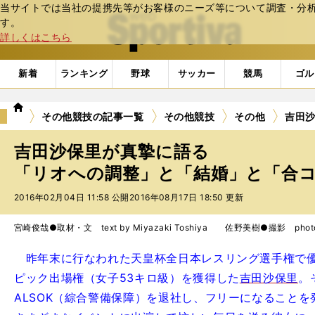
当サイトでは当社の提携先等がお客様のニーズ等について調査・分析し
web Sportiva (webスポルティーバ)
す。
詳しくはこちら
新着
ランキング
野球
サッカー
競馬
ゴル
we
その他競技の記事一覧
その他競技
その他
吉田
b
ス
吉田沙保里が真摯に語る
ポ
ル
「リオへの調整」と「結婚」と「合
テ
2016年02月04日 11:58 公開
2016年08月17日 18:50 更新
ィ
ー
バ
宮崎俊哉●取材・文 text by Miyazaki Toshiya 佐野美樹●撮影 photo b
昨年末に行なわれた天皇杯全日本レスリング選手権で優
ピック出場権（女子53キロ級）を獲得した
吉田沙保里
。
ALSOK（綜合警備保障）を退社し、フリーになること