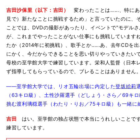
吉田沙保里（以下：吉田）
変わったことは......、特に
見で）新たなことに挑戦するため」と言っていたのに、
ことでは、DVDの撮影があったり、イベントで"モデルさ
が、これまでやったことがない仕事にも挑戦していますね。次
たか（2014年に初挑戦）、歌手とか......あ、去年C
にかく、今だからできることを思い切りやっていきたい
母校の至学館大学で練習しています。栄和人監督（日本
ず指導してもらっているので、ブレることはありません
――至学館大学では、リオ五輪出場に内定した
登坂絵莉
（63キロ級）、土性沙羅選手（どしょう・さら／69キ
挑む渡利璃穏選手（わたり・りお／75キロ級）も一緒に
吉田
はい。至学館の独占状態で本当にうれしいことです
練習しています。