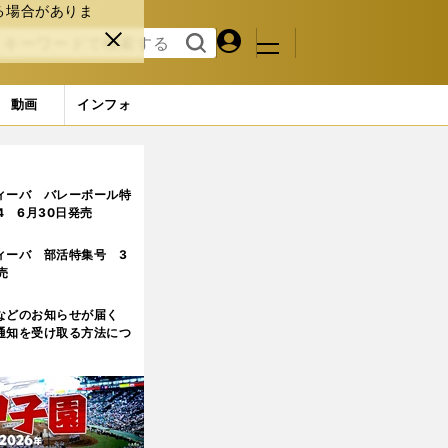
る場合がありま
マイペ
閉じ
検索
メニュ
ー
る
す
ジ
る
動画
インフォ
ィーバ バレーボール特
.4 6月30日発売
ィーバ 部活特集号 3
売
などのお知らせが届く
通知を受け取る方法につ