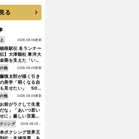
に３年目のNBA挑戦
続く
見る
事
上
2026.08.06更新
箱根駅伝 名ランナー
伝】大津顕杜 東洋大
金期を支えた「いぶ
銀」の存在 最後は同
の他
2026.08.05更新
の設楽兄弟も受賞で
藤慎太郎が描く引き
なかった金栗杯に輝
の美学「弱くなる自
も見せたい」 50
の競輪人生に影響を
の他
2026.08.05更新
える伏見俊昭の死に
お前がラクして生意
言及
だな」「あいつ若い
せに」厳しい言葉を
びせられるも佐藤慎
クシング
2026.08.05更
郎が貫いた誇りとフ
本ボクシング世界王
新
ンへの思い
列伝：名城信男 あ