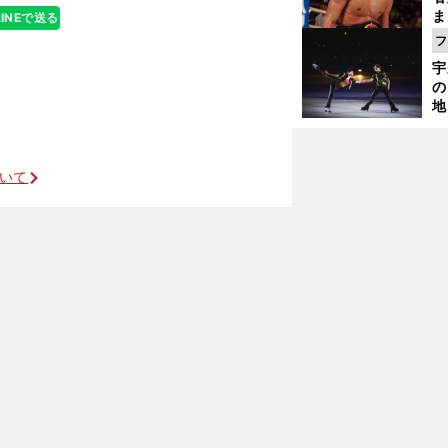
ま
LINEで送る
越
フ
さ
宇
の
地
輔
題
ついて