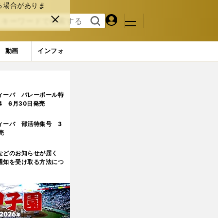
る場合がありま
マイペ
閉じ
検索
メニュ
ー
る
す
ジ
る
動画
インフォ
ィーバ バレーボール特
.4 6月30日発売
ィーバ 部活特集号 3
売
などのお知らせが届く
通知を受け取る方法につ