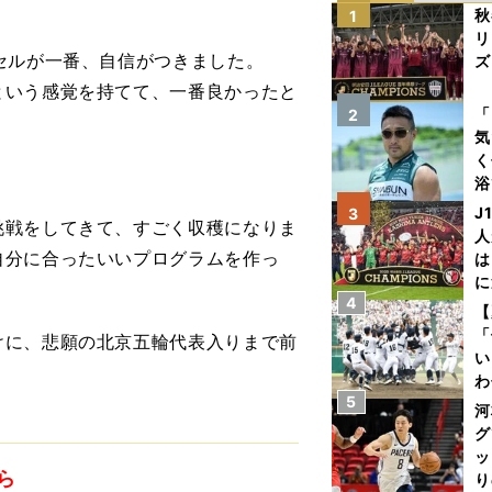
秋
1
リ
セルが一番、自信がつきました。
ズ
という感覚を持てて、一番良かったと
を
「
2
気
く
浴
太
J
3
挑戦をしてきて、すごく収穫になりま
ァ
人
自分に合ったいいプログラムを作っ
は
に
4
と
【
「
に、悲願の北京五輪代表入りまで前
い
わ
5
だ
河
グ
ッ
ら
り