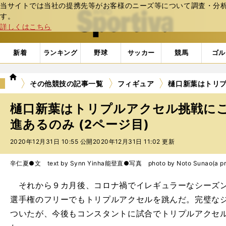
当サイトでは当社の提携先等がお客様のニーズ等について調査・分析し
web Sportiva (webスポルティーバ)
す。
詳しくはこちら
新着
ランキング
野球
サッカー
競馬
ゴル
we
その他競技の記事一覧
フィギュア
樋口新葉はトリ
b
ス
樋口新葉はトリプルアクセル挑戦に
ポ
ル
進あるのみ (2ページ目)
テ
2020年12月31日 10:55 公開
2020年12月31日 11:02 更新
ィ
ー
バ
辛仁夏●文 text by Synn Yinha
能登直●写真 photo by Noto Sunao(a pr
それから９カ月後、コロナ禍でイレギュラーなシーズン
選手権のフリーでもトリプルアクセルを跳んだ。完璧なジ
ついたが、今後もコンスタントに試合でトリプルアクセ