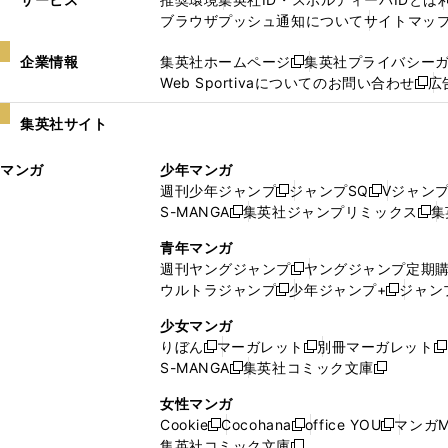
ブラウザプッシュ通知について
サイトマッ
企業情報
集英社ホームページ
集英社プライバシー
新
Web Sportivaについてのお問い合わせ
広
し
新
い
し
集英社サイト
ウ
い
ィ
ウ
マンガ
少年マンガ
ン
ィ
週刊少年ジャンプ
ジャンプSQ
Vジャン
ド
ン
新
新
S-MANGA
集英社ジャンプリミックス
集
ウ
ド
新
し
し
新
で
ウ
し
い
い
し
青年マンガ
開
で
い
ウ
ウ
い
週刊ヤングジャンプ
ヤングジャンプ定期
新
く
開
ウ
ィ
ィ
ウ
ウルトラジャンプ
少年ジャンプ+
ジャン
新
し
新
く
ィ
ン
ン
ィ
し
い
し
ン
ド
ド
ン
少女マンガ
い
ウ
い
ド
ウ
ウ
ド
りぼん
マーガレット
別冊マーガレット
新
新
新
ウ
ィ
ウ
ウ
で
で
ウ
S-MANGA
集英社コミック文庫
し
新
し
新
ィ
ン
ィ
で
開
開
で
い
し
い
し
ン
ド
ン
女性マンガ
開
く
く
開
ウ
い
ウ
い
ド
ウ
ド
Cookie
Cocohana
office YOU
マンガM
く
く
新
新
新
ィ
ウ
ィ
ウ
ウ
で
ウ
集英社コミック文庫