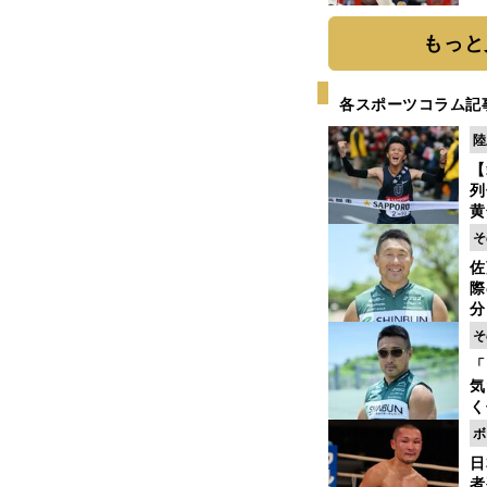
糧
は
もっと
各スポーツコラム記
陸
【
列
黄
し
そ
期
佐
き
際
く
分
代
そ
与
「
も
気
く
へ
浴
ボ
太
日
ァ
者