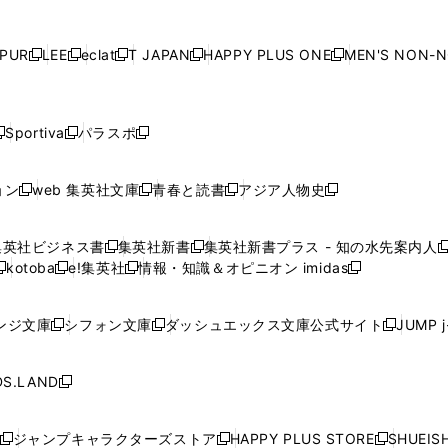
し
し
し
し
ン
ン
ン
ン
ン
で
開
で
開
で
開
で
い
い
い
い
ド
ド
ド
ド
ド
開
く
開
く
開
く
開
ウ
ウ
ウ
ウ
ウ
ウ
ウ
ウ
ウ
PUR
LEE
eclat
T JAPAN
HAPPY PLUS ONE
MEN'S NON-
く
く
く
く
新
新
新
新
新
ィ
ィ
ィ
ィ
で
で
で
で
で
し
し
し
し
し
ン
ン
ン
ン
開
開
開
開
開
い
い
い
い
い
ド
ド
ド
ド
く
く
く
く
く
ウ
ウ
ウ
ウ
ウ
ウ
ウ
ウ
ウ
Sportiva
パラスポ
新
新
ィ
ィ
ィ
ィ
ィ
で
で
で
で
し
し
し
ン
ン
ン
ン
ン
開
開
開
開
い
い
い
ド
ド
ド
ド
ド
ョン
web 集英社文庫
青春と読書
アジア人物史
く
く
く
く
新
新
新
新
ウ
ウ
ウ
ウ
ウ
ウ
ウ
ウ
し
し
し
し
ィ
ィ
ィ
で
で
で
で
で
い
い
い
い
ン
ン
ン
集英社ビジネス書
集英社新書
集英社新書プラス - 知の水先案内人
開
開
開
開
開
新
新
新
ウ
ウ
ウ
ウ
ド
ド
ド
kotoba
e!集英社
情報・知識＆オピニオン imidas
く
く
く
く
く
新
し
新
し
新
ィ
ィ
ィ
ィ
ウ
ウ
ウ
し
し
い
し
い
し
ン
ン
ン
ン
で
で
で
い
い
ウ
い
ウ
い
ド
ド
ド
ド
ンジ文庫
シフォン文庫
ダッシュエックス文庫公式サイト
JUMP 
開
開
開
新
新
新
ウ
ウ
ィ
ウ
ィ
ウ
ウ
ウ
ウ
ウ
く
く
く
し
し
し
ィ
ィ
ン
ィ
ン
ィ
で
で
で
で
い
い
い
ン
ン
ド
ン
ド
ン
S.LAND
開
開
開
開
新
ウ
ウ
ウ
ド
ド
ウ
ド
ウ
ド
く
く
く
く
し
ィ
ィ
ィ
ウ
ウ
で
ウ
で
ウ
い
ン
ン
ン
ジャンプキャラクターズストア
HAPPY PLUS STORE
SHUEIS
で
で
開
で
開
で
新
新
新