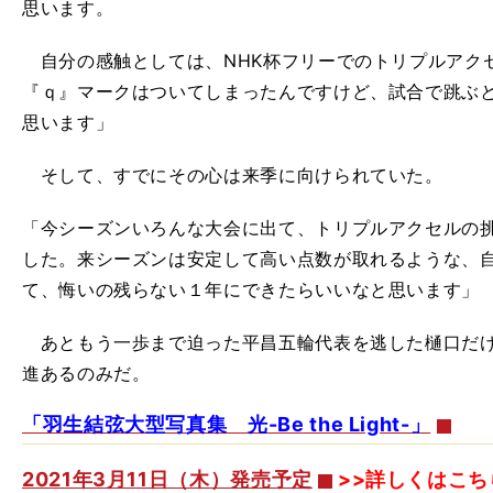
思います。
自分の感触としては、NHK杯フリーでのトリプルアク
『ｑ』マークはついてしまったんですけど、試合で跳ぶ
思います」
そして、すでにその心は来季に向けられていた。
「今シーズンいろんな大会に出て、トリプルアクセルの
した。来シーズンは安定して高い点数が取れるような、
て、悔いの残らない１年にできたらいいなと思います」
あともう一歩まで迫った平昌五輪代表を逃した樋口だけ
進あるのみだ。
「羽生結弦大型写真集 光-Be the Light-」
2021年3月11日（木）発売予定
>>詳しくはこち