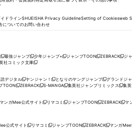
プ
ガイドライン
SHUEISHA Privacy Guideline
Setting of Cookies
web 
告についてのお問い合わせ
プ
最強ジャンプ
少年ジャンプ+
ジャンプTOON
ZEBRACK
ジ
新
新
新
新
新
英社コミック文庫
し
新
し
し
し
し
い
い
し
い
い
い
ウ
ウ
い
ウ
ウ
ウ
購読デジタル
ヤンジャン！
となりのヤングジャンプ
グランドジ
新
新
新
ィ
ィ
ウ
ィ
ィ
ィ
プTOON
ZEBRACK
S-MANGA
集英社ジャンプリミックス
集英
新
し
新
し
新
し
新
ン
ン
ィ
ン
ン
ン
し
い
し
い
し
い
し
ド
ド
ン
ド
ド
ド
い
ウ
い
ウ
い
ウ
い
ウ
ウ
ド
ウ
ウ
ウ
マンガMee公式サイト
リマコミ
ジャンプTOON
ZEBRACK
マン
新
新
新
新
ウ
ィ
ウ
ィ
ウ
ィ
ウ
で
で
ウ
で
で
で
し
し
し
し
し
ィ
ン
ィ
ン
ィ
ン
ィ
開
開
で
開
開
開
い
い
い
い
い
ン
ド
ン
ド
ン
ド
ン
く
く
開
く
く
く
ウ
ウ
ウ
ウ
ウ
ド
ウ
ド
ウ
ド
ウ
ド
ee公式サイト
リマコミ
ジャンプTOON
ZEBRACK
マンガMeet
く
新
新
新
新
ィ
ィ
ィ
ィ
ィ
ウ
で
ウ
で
ウ
で
ウ