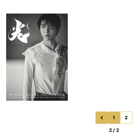
1
2
のページ
前
2 / 2