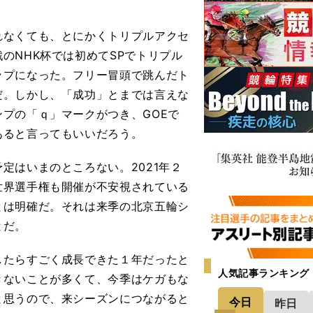
なくても、とにかくトリプルアクセ
のNHK杯では初めてSPでトリプル
ップになった。フリー冒頭で跳んだト
だ。しかし、「成功」とまでは言えな
プの「ｑ」マークがつき、GOEで
あると言ってもいいだろう。
はいまのところない。2021年２
世界選手権も開催が不安視されている
とは明確だ。それは来季の北京五輪シ
とだ。
したらすごく成長できた１年だったと
人気記事ランキング
きないことが多くて、今季はケガもな
と思うので、来シーズンにつながると
今日
昨日