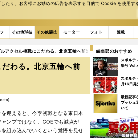
たり、お客様にお勧めの広告を表⽰する⽬的で Cookie を使⽤す
フ
その他球技
その他競技
モーター
フォト
連載
プルアクセル挑戦にこだわる。北京五輪へ前進あるのみ
編集部のおすすめ
2ページ目
スポルテ
こだわる。北京五輪へ前
集号 Vol
スポルテ
月16日発
最新記事
esto)
プッシュ
いて
を迎えると、今季初戦となる東日本
ャンプではなく、GOEでも減点が
ルを組み込んでいくという覚悟を見せ