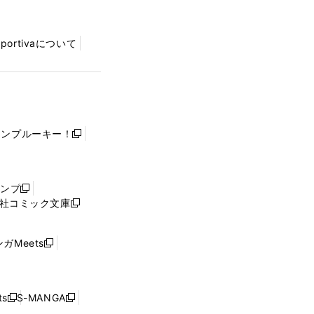
Sportivaについて
ャンプルーキー！
新
し
い
ウ
ャンプ
新
ィ
社コミック文庫
し
新
ン
い
し
ド
ウ
い
ウ
ガMeets
新
ィ
ウ
で
し
ン
ィ
開
い
ド
ン
く
ウ
ウ
ド
s
S-MANGA
新
新
ィ
で
ウ