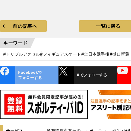
前の記事へ
一覧に戻る
キーワード
#トリプルアクセル
#フィギュアスケート
#全日本選手権
#樋口新葉
ebo
X
YouTube
Facebookで
Xでフォローする
ok
フォローする
サービス
推奨環境
集英社ID・スポルティーバIDとは