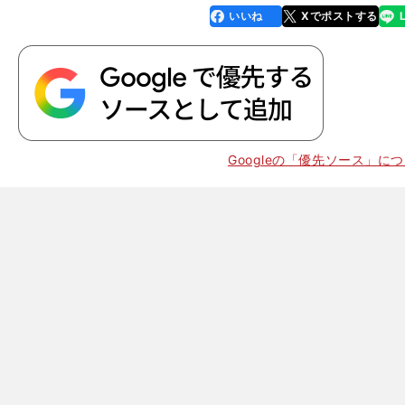
いいね
Xでポストする
line
faceboo
x
k
Googleの「優先ソース」に