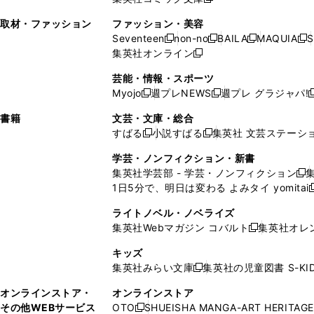
し
新
し
し
ン
ィ
ン
ィ
で
開
で
い
し
い
い
ド
ン
ド
ン
取材・ファッション
ファッション・美容
開
く
開
ウ
い
ウ
ウ
ウ
ド
ウ
ド
Seventeen
non-no
BAILA
MAQUIA
S
く
く
新
新
新
新
ィ
ウ
ィ
ィ
で
ウ
で
ウ
集英社オンライン
し
新
し
し
し
ン
ィ
ン
ン
開
で
開
で
い
し
い
い
い
ド
ン
ド
ド
芸能・情報・スポーツ
く
開
く
開
ウ
い
ウ
ウ
ウ
ウ
ド
ウ
ウ
Myojo
週プレNEWS
週プレ グラジャパ!
く
く
新
新
新
ィ
ウ
ィ
ィ
ィ
で
ウ
で
で
し
し
ン
ィ
ン
ン
ン
書籍
文芸・文庫・総合
開
で
開
開
い
い
ド
ン
ド
ド
ド
すばる
小説すばる
集英社 文芸ステーシ
く
開
く
く
新
新
ウ
ウ
ウ
ド
ウ
ウ
ウ
く
し
し
ィ
ィ
学芸・ノンフィクション・新書
で
ウ
で
で
で
い
い
ン
ン
集英社学芸部 - 学芸・ノンフィクション
開
で
開
開
開
新
ウ
ウ
ド
ド
1日5分で、明日は変わる よみタイ yomitai
く
開
く
く
く
し
新
ィ
ィ
ウ
ウ
く
い
ン
ン
ライトノベル・ノベライズ
で
で
ウ
ド
ド
集英社Webマガジン コバルト
集英社オレ
開
開
新
ィ
ウ
ウ
く
く
し
ン
キッズ
で
で
い
ド
集英社みらい文庫
集英社の児童図書 S-KID
開
開
新
ウ
ウ
く
く
し
ィ
オンラインストア・
オンラインストア
で
い
ン
その他WEBサービス
OTO
SHUEISHA MANGA-ART HERITAGE
開
新