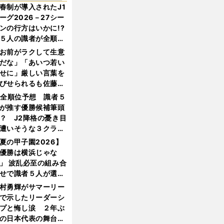
春制が導入されたJ1
ーグ2026－27シー
ンの行方はいかに!?
５人の識者が全順位
大胆予想
お前がラクして生意
だな」「あいつ若い
せに」厳しい言葉を
びせられるも佐藤慎
郎が貫いた誇りとフ
1全順位予想 識者５
ンへの思い
が推す優勝候補筆頭
？ J2降格の憂き目
遭いそうな３クラブ
は？
夏の甲子園2026】
優勝は横浜じゃな
」 波乱必至の組み合
せで識者５人が選ん
優勝校はここだ！
村勇輝がサマーリー
で示したリーダーシ
プと悔し涙 ２年ぶ
の日本代表の舞台を