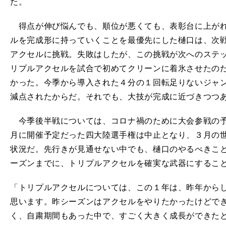
た。
得点が伸び悩んでも、順位が悪くても、表彰台に上がれ
ルを完成形に持っていくことを最優先にした樋口は、次戦
アクセルに挑戦。失敗はしたが、この挑戦が次へのステ
リプルアクセルを試合で初めてクリーンに着氷させたの
かった。今季から導入された４分の１回転足りないジャン
減点されたからだ。それでも、大技が完成に近づきつつ
今季後半戦については、コロナ禍のために大会参戦の予定
月に開催予定だった四大陸選手権は中止となり、３月の
状況だ。先行きが見通せない中でも、樋口のやるべきこ
ーズンまでに、トリプルアクセルを確実な武器にするこ
「トリプルアクセルについては、この１年は、昨年から
思います。昨シーズンはアクセルをやりたかったけどで
く、自粛期間もあった中で、すごく大きく成長ができた