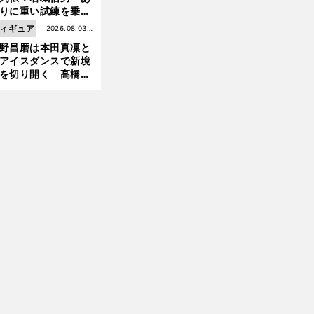
りに重い試練を乗り
え「大胆さ」と「巧
ィギュア
2026.08.03更
」で築いた時代
野昌磨は本田真凜と
新
アイスダンスで新境
を切り開く 高橋大
三
。
ア
」
の証言とも重なる課
原舞依が求めるのは善戦ではない
2021年は大人の「
スリート
に
と楽しさ