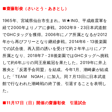
■齋藤彰俊（さいとう・あきとし）
1965年、宮城県仙台市生まれ。W★ING、平成維震軍を
経て2000年よりノアに参戦。2002年9・23日本武道館
でGHCタッグを獲得。2006年にノア所属となるが2012
年から再びフリーとなり継続参戦。2014年6・13後楽園
での試合後、再入団の誘いを受けて約２年半ぶりにノア
所属となり、2018年7・28後楽園ではGHCタッグへ挑戦
して約6年ぶりの同王座戴冠を果たした。2019年に井上
雅央と「反選手会同盟」を結成。今年1月、潮崎豪が結成
した「TEAM NOAH」に加入。同７月13日に日本武道
館で行なわれた潮崎戦の終了後、引退することを表明し
た。
■11月17日（日）開催の齋藤彰俊 引退試合