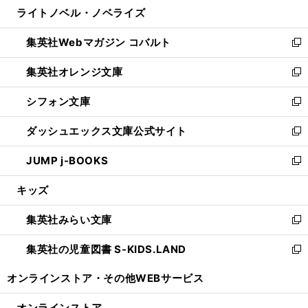
し
ライトノベル・ノベライズ
く
で
ド
ィ
い
開
ウ
ン
ウ
集英社Webマガジン コバルト
く
で
ド
ィ
新
開
ウ
ン
し
集英社オレンジ文庫
く
で
ド
い
新
開
ウ
ウ
し
シフォン文庫
く
で
ィ
い
新
開
ン
ウ
し
ダッシュエックス文庫公式サイト
く
ド
ィ
い
新
ウ
ン
ウ
し
JUMP j-BOOKS
で
ド
ィ
い
新
開
ウ
ン
ウ
し
キッズ
く
で
ド
ィ
い
開
ウ
ン
ウ
集英社みらい文庫
く
で
ド
ィ
新
開
ウ
ン
し
集英社の児童図書 S-KIDS.LAND
く
で
ド
い
新
開
ウ
ウ
し
オンラインストア・
その他WEBサービス
く
で
ィ
い
開
ン
ウ
オンラインストア
く