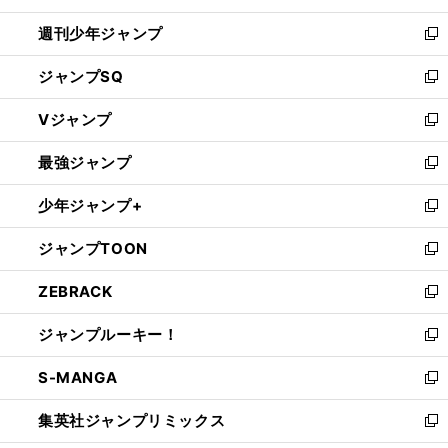
開
週刊少年ジャンプ
く
新
し
ジャンプSQ
い
新
ウ
し
Vジャンプ
ィ
い
新
ン
ウ
し
最強ジャンプ
ド
ィ
い
新
ウ
ン
ウ
し
少年ジャンプ+
で
ド
ィ
い
新
開
ウ
ン
ウ
し
ジャンプTOON
く
で
ド
ィ
い
新
開
ウ
ン
ウ
し
ZEBRACK
く
で
ド
ィ
い
新
開
ウ
ン
ウ
し
ジャンプルーキー！
く
で
ド
ィ
い
新
開
ウ
ン
ウ
し
S-MANGA
く
で
ド
ィ
い
新
開
ウ
ン
ウ
し
集英社ジャンプリミックス
く
で
ド
ィ
い
新
開
ウ
ン
ウ
し