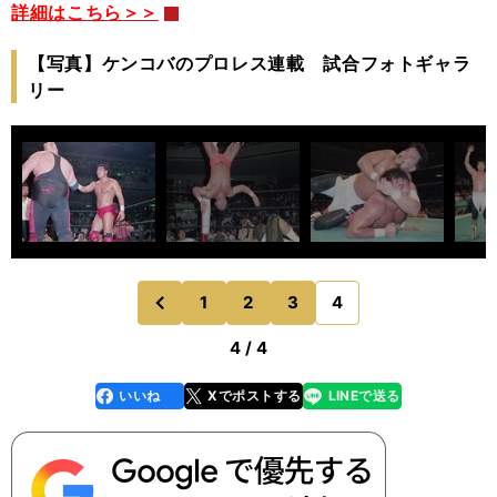
詳細はこちら＞＞
【写真】ケンコバのプロレス連載 試合フォトギャラ
リー
1
2
3
4
のページへ
前
4 / 4
いいね
Xでポストする
LINEで送る
line
faceboo
x
k