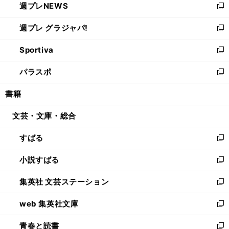
週プレNEWS
く
で
ド
い
新
開
ウ
ウ
し
週プレ グラジャパ!
く
で
ィ
い
新
開
ン
ウ
し
Sportiva
く
ド
ィ
い
新
ウ
ン
ウ
し
パラスポ
で
ド
ィ
い
新
開
ウ
ン
ウ
し
書籍
く
で
ド
ィ
い
開
ウ
ン
ウ
文芸・文庫・総合
く
で
ド
ィ
開
ウ
ン
すばる
く
で
ド
新
開
ウ
し
小説すばる
く
で
い
新
開
ウ
し
集英社 文芸ステーション
く
ィ
い
新
ン
ウ
し
web 集英社文庫
ド
ィ
い
新
ウ
ン
ウ
し
青春と読書
で
ド
ィ
い
新