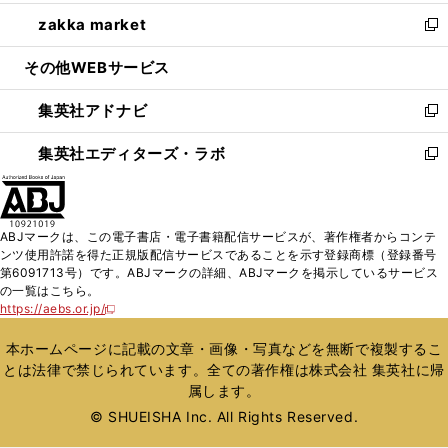
開
ウ
ン
ウ
し
zakka market
く
で
ド
ィ
い
新
開
ウ
ン
ウ
し
その他WEBサービス
く
で
ド
ィ
い
開
ウ
ン
ウ
集英社アドナビ
く
で
ド
ィ
新
開
ウ
ン
し
集英社エディターズ・ラボ
く
で
ド
い
新
開
ウ
ウ
し
く
で
ィ
い
開
ン
ウ
ABJマークは、この電子書店・電子書籍配信サービスが、著作権者からコンテ
く
ド
ィ
ンツ使用許諾を得た正規版配信サービスであることを示す登録商標（登録番号
ウ
ン
第6091713号）です。ABJマークの詳細、ABJマークを掲示しているサービス
で
ド
の一覧はこちら。
開
ウ
https://aebs.or.jp/
新
く
で
し
い
開
本ホームページに記載の文章・画像・写真などを無断で複製するこ
ウ
く
とは法律で禁じられています。全ての著作権は株式会社 集英社に帰
ィ
属します。
ン
ド
© SHUEISHA Inc. All Rights Reserved.
ウ
で