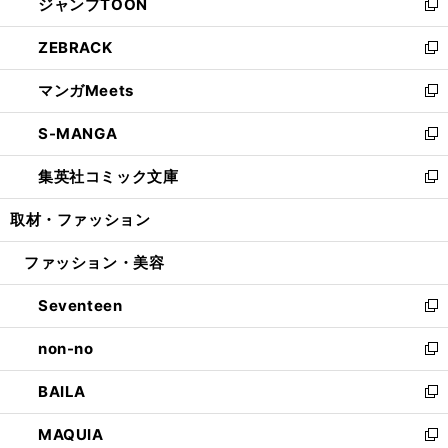
ジャンプTOON
く
で
ド
ィ
い
新
開
ウ
ン
ウ
し
ZEBRACK
く
で
ド
ィ
い
新
開
ウ
ン
ウ
し
マンガMeets
く
で
ド
ィ
い
新
開
ウ
ン
ウ
し
S-MANGA
く
で
ド
ィ
い
新
開
ウ
ン
ウ
し
集英社コミック文庫
く
で
ド
ィ
い
新
開
ウ
ン
ウ
し
取材・ファッション
く
で
ド
ィ
い
開
ウ
ン
ウ
ファッション・美容
く
で
ド
ィ
開
ウ
ン
Seventeen
く
で
ド
新
開
ウ
し
non-no
く
で
い
新
開
ウ
し
BAILA
く
ィ
い
新
ン
ウ
し
MAQUIA
ド
ィ
い
新