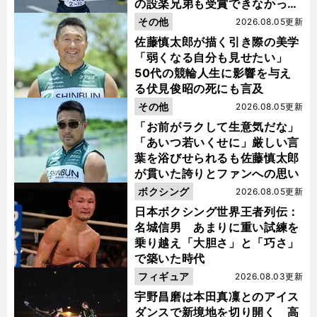
の設楽兄弟も受賞できなかった
金栗杯に輝く
その他
2026.08.05更新
佐藤慎太郎が描く引き際の美学
「弱くなる自分も見せたい」
50代の競輪人生に影響を与え
る伏見俊昭の死にも言及
その他
2026.08.05更新
「お前がラクして生意気だな」
「あいつ若いくせに」厳しい言
葉を浴びせられるも佐藤慎太郎
が貫いた誇りとファンへの思い
ボクシング
2026.08.05更新
日本ボクシング世界王者列伝：
名城信男 あまりに重い試練を
乗り越え「大胆さ」と「巧さ」
で築いた時代
フィギュア
2026.08.03更新
宇野昌磨は本田真凜とのアイス
ダンスで新境地を切り開く 高