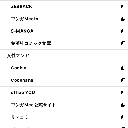
開
ウ
ン
ウ
し
ZEBRACK
く
で
ド
ィ
い
新
開
ウ
ン
ウ
し
マンガMeets
く
で
ド
ィ
い
新
開
ウ
ン
ウ
し
S-MANGA
く
で
ド
ィ
い
新
開
ウ
ン
ウ
し
集英社コミック文庫
く
で
ド
ィ
い
新
開
ウ
ン
ウ
し
女性マンガ
く
で
ド
ィ
い
開
ウ
ン
ウ
Cookie
く
で
ド
ィ
新
開
ウ
ン
し
Cocohana
く
で
ド
い
新
開
ウ
ウ
し
office YOU
く
で
ィ
い
新
開
ン
ウ
し
マンガMee公式サイト
く
ド
ィ
い
新
ウ
ン
ウ
し
リマコミ
で
ド
ィ
い
新
開
ウ
ン
ウ
し