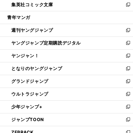
集英社コミック文庫
く
で
ド
ィ
い
新
開
ウ
ン
ウ
し
青年マンガ
く
で
ド
ィ
い
開
ウ
ン
ウ
週刊ヤングジャンプ
く
で
ド
ィ
新
開
ウ
ン
し
ヤングジャンプ定期購読デジタル
く
で
ド
い
新
開
ウ
ウ
し
ヤンジャン！
く
で
ィ
い
新
開
ン
ウ
し
となりのヤングジャンプ
く
ド
ィ
い
新
ウ
ン
ウ
し
グランドジャンプ
で
ド
ィ
い
新
開
ウ
ン
ウ
し
ウルトラジャンプ
く
で
ド
ィ
い
新
開
ウ
ン
ウ
し
少年ジャンプ+
く
で
ド
ィ
い
新
開
ウ
ン
ウ
し
ジャンプTOON
く
で
ド
ィ
い
新
開
ウ
ン
ウ
し
ZEBRACK
く
で
ド
ィ