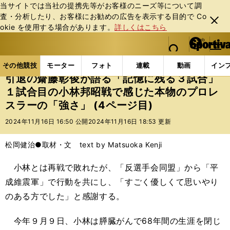
当サイトでは当社の提携先等がお客様のニーズ等について調
査・分析したり、お客様にお勧めの広告を表⽰する⽬的で Co
閉じ
okie を使⽤する場合があります。
詳しくはこちら
る
マイペ
web Sportiva (webスポルティーバ)
検索
メニュ
we
ー
その他競技の記事一覧
格闘技
プロレス
引退の
b
ジ
その他競技
モーター
フォト
連載
動画
イン
ス
引退の齋藤彰俊が語る「記憶に残る３試合」
ポ
１試合目の小林邦昭戦で感じた本物のプロレ
ル
スラーの「強さ」 (4ページ目)
テ
ィ
2024年11月16日 16:50 公開
2024年11月16日 18:53 更新
ー
バ
松岡健治●取材・文 text by Matsuoka Kenji
小林とは再戦で敗れたが、「反選手会同盟」から「平
成維震軍」で行動を共にし、「すごく優しくて思いやり
のある方でした」と感謝する。
今年９月９日、小林は膵臓がんで68年間の生涯を閉じ