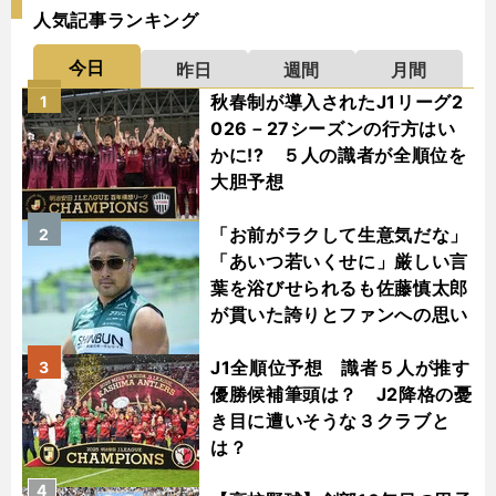
人気記事ランキング
今日
昨日
週間
月間
秋春制が導入されたJ1リーグ2
1
026－27シーズンの行方はい
かに!? ５人の識者が全順位を
大胆予想
「お前がラクして生意気だな」
2
「あいつ若いくせに」厳しい言
葉を浴びせられるも佐藤慎太郎
が貫いた誇りとファンへの思い
J1全順位予想 識者５人が推す
3
優勝候補筆頭は？ J2降格の憂
き目に遭いそうな３クラブと
は？
4