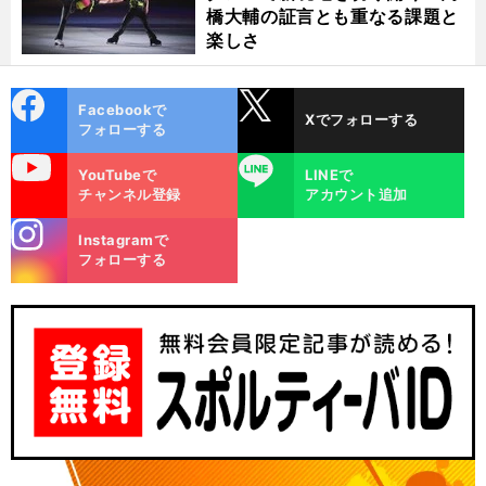
橋大輔の証言とも重なる課題と
楽しさ
cebo
X
Facebookで
Xでフォローする
ok
フォローする
uTube
LINE
YouTubeで
LINEで
チャンネル登録
アカウント追加
stagra
Instagramで
m
フォローする