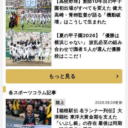
【高校野球】創部10年目の甲子
園初出場がすべてを変えた 健大
高崎・青栁監督が語る「機動破
壊」はこうして生まれた
5
【夏の甲子園2026】「優勝は
横浜じゃない」 波乱必至の組み
合わせで識者５人が選んだ優勝
校はここだ！
もっと見る
各スポーツコラム記事
陸上
2026.08.06更新
【箱根駅伝 名ランナー列伝】大
津顕杜 東洋大黄金期を支えた
「いぶし銀」の存在 最後は同期