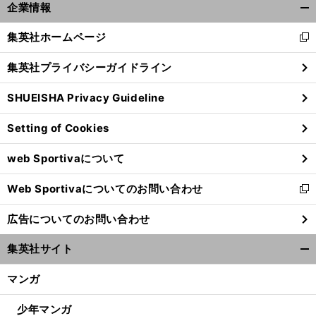
三
、
企業情報
沢光晴が自分の技を受けた後に急逝
齋藤彰俊が明かす
２カ月後に受け取った手紙に誓った決意
開
く/
集英社ホームページ
新
閉
し
じ
集英社プライバシーガイドライン
い
る
ウ
SHUEISHA Privacy Guideline
ィ
ン
Setting of Cookies
ド
ウ
web Sportivaについて
で
開
Web Sportivaについてのお問い合わせ
く
新
し
広告についてのお問い合わせ
い
ウ
集英社サイト
ィ
開
ン
く/
マンガ
ド
閉
ウ
じ
少年マンガ
で
る