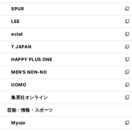
ウ
ン
ウ
し
SPUR
で
ド
ィ
い
新
開
ウ
ン
ウ
し
LEE
く
で
ド
ィ
い
新
開
ウ
ン
ウ
し
eclat
く
で
ド
ィ
い
新
開
ウ
ン
ウ
し
T JAPAN
く
で
ド
ィ
い
新
開
ウ
ン
ウ
し
HAPPY PLUS ONE
く
で
ド
ィ
い
新
開
ウ
ン
ウ
し
MEN'S NON-NO
く
で
ド
ィ
い
新
開
ウ
ン
ウ
し
UOMO
く
で
ド
ィ
い
新
開
ウ
ン
ウ
し
集英社オンライン
く
で
ド
ィ
い
新
開
ウ
ン
ウ
し
芸能・情報・スポーツ
く
で
ド
ィ
い
開
ウ
ン
ウ
Myojo
く
で
ド
ィ
新
開
ウ
ン
し