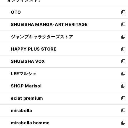
ド
ィ
ウ
ン
OTO
で
ド
新
開
ウ
し
SHUEISHA MANGA-ART HERITAGE
く
で
い
新
開
ウ
し
ジャンプキャラクターズストア
く
ィ
い
新
ン
ウ
し
HAPPY PLUS STORE
ド
ィ
い
新
ウ
ン
ウ
し
SHUEISHA VOX
で
ド
ィ
い
新
開
ウ
ン
ウ
し
LEEマルシェ
く
で
ド
ィ
い
新
開
ウ
ン
ウ
し
SHOP Marisol
く
で
ド
ィ
い
新
開
ウ
ン
ウ
し
eclat premium
く
で
ド
ィ
い
新
開
ウ
ン
ウ
し
mirabella
く
で
ド
ィ
い
新
開
ウ
ン
ウ
し
mirabella homme
く
で
ド
ィ
い
新