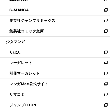
い
新
開
ウ
ン
ウ
し
S-MANGA
く
で
ド
ィ
い
新
開
ウ
ン
ウ
し
集英社ジャンプリミックス
く
で
ド
ィ
い
新
開
ウ
ン
ウ
し
集英社コミック文庫
く
で
ド
ィ
い
新
開
ウ
ン
ウ
し
少女マンガ
く
で
ド
ィ
い
開
ウ
ン
ウ
りぼん
く
で
ド
ィ
新
開
ウ
ン
し
マーガレット
く
で
ド
い
新
開
ウ
ウ
し
別冊マーガレット
く
で
ィ
い
新
開
ン
ウ
し
マンガMee公式サイト
く
ド
ィ
い
新
ウ
ン
ウ
し
リマコミ
で
ド
ィ
い
新
開
ウ
ン
ウ
し
ジャンプTOON
く
で
ド
ィ
い
新