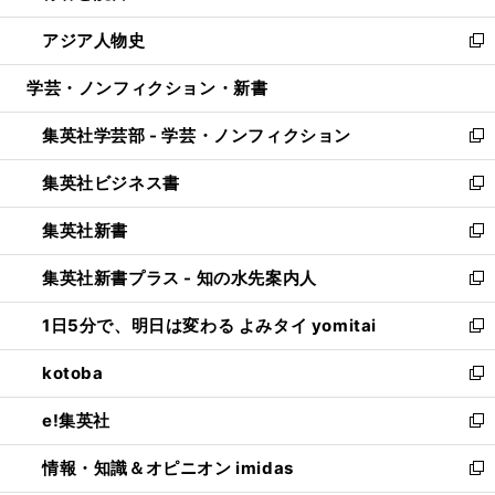
開
ウ
ン
ウ
し
アジア人物史
く
で
ド
ィ
い
新
開
ウ
ン
ウ
し
学芸・ノンフィクション・新書
く
で
ド
ィ
い
開
ウ
ン
ウ
集英社学芸部 - 学芸・ノンフィクション
く
で
ド
ィ
新
開
ウ
ン
し
集英社ビジネス書
く
で
ド
い
新
開
ウ
ウ
し
集英社新書
く
で
ィ
い
新
開
ン
ウ
し
集英社新書プラス - 知の水先案内人
く
ド
ィ
い
新
ウ
ン
ウ
し
1日5分で、明日は変わる よみタイ yomitai
で
ド
ィ
い
新
開
ウ
ン
ウ
し
kotoba
く
で
ド
ィ
い
新
開
ウ
ン
ウ
し
e!集英社
く
で
ド
ィ
い
新
開
ウ
ン
ウ
し
情報・知識＆オピニオン imidas
く
で
ド
ィ
い
新
開
ウ
ン
ウ