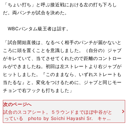
「ちょい打ち」と呼ぶ接近戦における左の打ち下ろし
だ。両パンチが試合を決めた。
WBCバンタム級王者は話す。
「試合開始直後は、なるべく相手のパンチが届かないと
ころに頭を置くことを意識しました。（自分の）ジャブ
がキレていて、当てさせてくれたので距離のコントロー
ルができましたね。初回は左ストレートより右ジャブが
ヒットしました。『このままなら、いずれストレートも
当たるな』と。変化をつけるために、ジャブと同じモー
チョンで右フックも打ちました」
次のページへ
試合のスコアシート。５ラウンドまでほぼ中谷がと
っている photo by Soichi Hayashi Sr. キャン
プでは自分が前に出るラウンドと、相手に攻めさせ