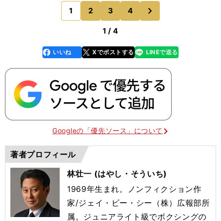
る３分間を分け、４人のスパーリング
次
1
2
3
4
のページへ
1 / 4
いいね
Xでポストする
LINEで送る
line
faceboo
x
k
Googleの「優先ソース」について
著者プロフィール
林壮一 (はやし・そういち)
1969年生まれ。ノンフィクション作
家/ジェイ・ビー・シー（株）広報部所
属。ジュニアライト級でボクシングの