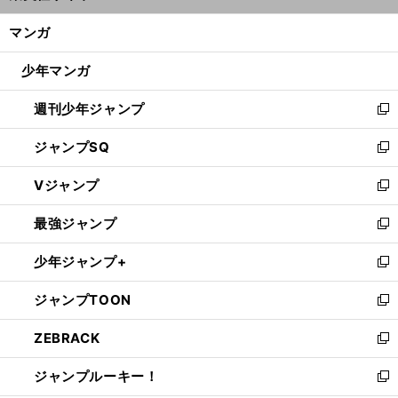
開
ン
く/
マンガ
ド
閉
ウ
じ
少年マンガ
で
る
開
週刊少年ジャンプ
く
新
し
ジャンプSQ
い
新
ウ
し
Vジャンプ
ィ
い
新
ン
ウ
し
最強ジャンプ
ド
ィ
い
新
ウ
ン
ウ
し
少年ジャンプ+
で
ド
ィ
い
新
開
ウ
ン
ウ
し
ジャンプTOON
く
で
ド
ィ
い
新
開
ウ
ン
ウ
し
ZEBRACK
く
で
ド
ィ
い
新
開
ウ
ン
ウ
し
ジャンプルーキー！
く
で
ド
ィ
い
新
開
ウ
ン
ウ