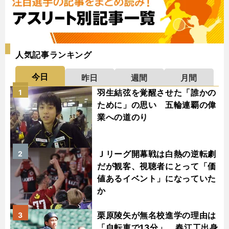
人気記事ランキング
今日
昨日
週間
月間
羽生結弦を覚醒させた「誰かの
1
ために」の思い 五輪連覇の偉
業への道のり
Ｊリーグ開幕戦は白熱の逆転劇
2
だが観客、視聴者にとって「価
値あるイベント」になっていた
か
栗原陵矢が無名校進学の理由は
3
「自転車で13分」 春江工出身