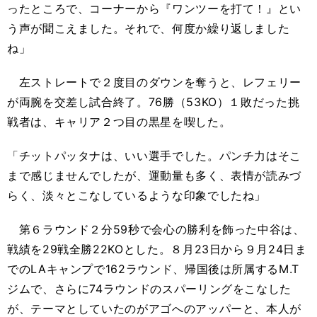
ったところで、コーナーから『ワンツーを打て！』とい
う声が聞こえました。それで、何度か繰り返しました
ね」
左ストレートで２度目のダウンを奪うと、レフェリー
が両腕を交差し試合終了。76勝（53KO）１敗だった挑
戦者は、キャリア２つ目の黒星を喫した。
「チットパッタナは、いい選手でした。パンチ力はそこ
まで感じませんでしたが、運動量も多く、表情が読みづ
らく、淡々とこなしているような印象でしたね」
第６ラウンド２分59秒で会心の勝利を飾った中谷は、
戦績を29戦全勝22KOとした。８月23日から９月24日ま
でのLAキャンプで162ラウンド、帰国後は所属するM.T
ジムで、さらに74ラウンドのスパーリングをこなした
が、テーマとしていたのがアゴへのアッパーと、本人が