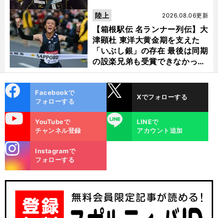
陸上
2026.08.06更新
【箱根駅伝 名ランナー列伝】大
津顕杜 東洋大黄金期を支えた
「いぶし銀」の存在 最後は同期
の設楽兄弟も受賞できなかった
金栗杯に輝く
cebo
X
Facebookで
Xでフォローする
ok
フォローする
uTube
LINE
YouTubeで
LINEで
武
」
井
」
チャンネル登録
アカウント追加
前
へ
vs
1
0
13
vs
stagra
Instagramで
m
フォローする