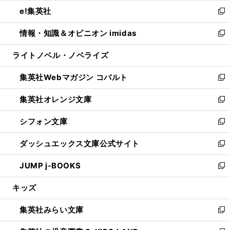
ウ
ン
ウ
し
e!集英社
く
で
ド
ィ
い
新
開
ウ
ン
ウ
し
情報・知識＆オピニオン imidas
く
で
ド
ィ
い
新
開
ウ
ン
ウ
し
ライトノベル・ノベライズ
く
で
ド
ィ
い
開
ウ
ン
ウ
集英社Webマガジン コバルト
く
で
ド
ィ
新
開
ウ
ン
し
集英社オレンジ文庫
く
で
ド
い
新
開
ウ
ウ
し
シフォン文庫
く
で
ィ
い
新
開
ン
ウ
し
ダッシュエックス文庫公式サイト
く
ド
ィ
い
新
ウ
ン
ウ
し
JUMP j-BOOKS
で
ド
ィ
い
新
開
ウ
ン
ウ
し
キッズ
く
で
ド
ィ
い
開
ウ
ン
ウ
集英社みらい文庫
く
で
ド
ィ
新
開
ウ
ン
し