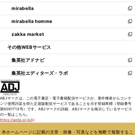
開
ウ
ン
ウ
し
mirabella
く
で
ド
ィ
い
新
開
ウ
ン
ウ
し
mirabella homme
く
で
ド
ィ
い
新
開
ウ
ン
ウ
し
zakka market
く
で
ド
ィ
い
新
開
ウ
ン
ウ
し
その他WEBサービス
く
で
ド
ィ
い
開
ウ
ン
ウ
集英社アドナビ
く
で
ド
ィ
新
開
ウ
ン
し
集英社エディターズ・ラボ
く
で
ド
い
新
開
ウ
ウ
し
く
で
ィ
い
開
ン
ウ
ABJマークは、この電子書店・電子書籍配信サービスが、著作権者からコンテ
く
ド
ィ
ンツ使用許諾を得た正規版配信サービスであることを示す登録商標（登録番号
ウ
ン
第6091713号）です。ABJマークの詳細、ABJマークを掲示しているサービス
で
ド
の一覧はこちら。
開
ウ
https://aebs.or.jp/
新
く
で
し
い
開
本ホームページに記載の文章・画像・写真などを無断で複製するこ