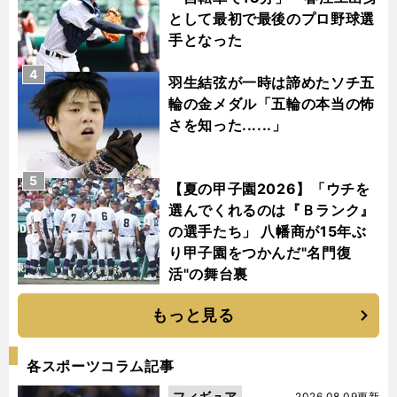
として最初で最後のプロ野球選
手となった
4
羽生結弦が一時は諦めたソチ五
輪の金メダル「五輪の本当の怖
さを知った......」
5
【夏の甲子園2026】「ウチを
選んでくれるのは『Ｂランク』
の選手たち」 八幡商が15年ぶ
り甲子園をつかんだ"名門復
活"の舞台裏
もっと見る
各スポーツコラム記事
フィギュア
2026.08.09更新