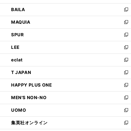
開
ウ
し
BAILA
く
ィ
い
新
ン
ウ
し
MAQUIA
ド
ィ
い
新
ウ
ン
ウ
し
SPUR
で
ド
ィ
い
新
開
ウ
ン
ウ
し
LEE
く
で
ド
ィ
い
新
開
ウ
ン
ウ
し
eclat
く
で
ド
ィ
い
新
開
ウ
ン
ウ
し
T JAPAN
く
で
ド
ィ
い
新
開
ウ
ン
ウ
し
HAPPY PLUS ONE
く
で
ド
ィ
い
新
開
ウ
ン
ウ
し
MEN'S NON-NO
く
で
ド
ィ
い
新
開
ウ
ン
ウ
し
UOMO
く
で
ド
ィ
い
新
開
ウ
ン
ウ
し
集英社オンライン
く
で
ド
ィ
い
新
開
ウ
ン
ウ
し