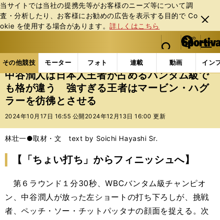
当サイトでは当社の提携先等がお客様のニーズ等について調
査・分析したり、お客様にお勧めの広告を表⽰する⽬的で Co
閉じ
okie を使⽤する場合があります。
詳しくはこちら
る
マイペ
web Sportiva (webスポルティーバ)
検索
メニュ
we
ー
その他競技の記事一覧
格闘技
ボクシング
中谷
b
ジ
その他競技
モーター
フォト
連載
動画
イン
ス
中谷潤人は日本人王者が占めるバンタム級で
ポ
も格が違う 強すぎる王者はマービン・ハグ
ル
ラーを彷彿とさせる
テ
ィ
2024年10月17日 16:55 公開
2024年12月13日 16:00 更新
ー
バ
林壮一●取材・文 text by Soichi Hayashi Sr.
【「ちょい打ち」からフィニッシュへ】
第６ラウンド１分30秒、WBCバンタム級チャンピオ
ン、中谷潤人が放った左ショートの打ち下ろしが、挑戦
者、ペッチ・ソー・チットパッタナの顔面を捉える。次