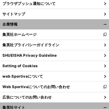
ブラウザプッシュ通知について
サイトマップ
企業情報
開
く/
集英社ホームページ
新
閉
し
じ
集英社プライバシーガイドライン
い
る
ウ
SHUEISHA Privacy Guideline
ィ
ン
Setting of Cookies
ド
ウ
web Sportivaについて
で
開
Web Sportivaについてのお問い合わせ
く
新
し
広告についてのお問い合わせ
い
ウ
集英社サイト
ィ