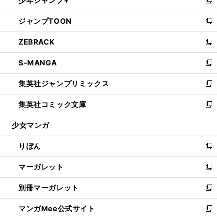
少年ジャンプ+
で
ド
ィ
い
新
開
ウ
ン
ウ
し
ジャンプTOON
く
で
ド
ィ
い
新
開
ウ
ン
ウ
し
ZEBRACK
く
で
ド
ィ
い
新
開
ウ
ン
ウ
し
S-MANGA
く
で
ド
ィ
い
新
開
ウ
ン
ウ
し
集英社ジャンプリミックス
く
で
ド
ィ
い
新
開
ウ
ン
ウ
し
集英社コミック文庫
く
で
ド
ィ
い
新
開
ウ
ン
ウ
し
少女マンガ
く
で
ド
ィ
い
開
ウ
ン
ウ
りぼん
く
で
ド
ィ
新
開
ウ
ン
し
マーガレット
く
で
ド
い
新
開
ウ
ウ
し
別冊マーガレット
く
で
ィ
い
新
開
ン
ウ
し
マンガMee公式サイト
く
ド
ィ
い
新