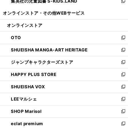
集英社の児童図書 S-KIDS.LAND
く
で
ド
い
新
開
ウ
ウ
し
オンラインストア・
その他WEBサービス
く
で
ィ
い
開
ン
ウ
オンラインストア
く
ド
ィ
ウ
ン
OTO
で
ド
新
開
ウ
し
SHUEISHA MANGA-ART HERITAGE
く
で
い
新
開
ウ
し
ジャンプキャラクターズストア
く
ィ
い
新
ン
ウ
し
HAPPY PLUS STORE
ド
ィ
い
新
ウ
ン
ウ
し
SHUEISHA VOX
で
ド
ィ
い
新
開
ウ
ン
ウ
し
LEEマルシェ
く
で
ド
ィ
い
新
開
ウ
ン
ウ
し
SHOP Marisol
く
で
ド
ィ
い
新
開
ウ
ン
ウ
し
eclat premium
く
で
ド
ィ
い
新