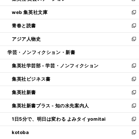
新
ン
ウ
し
web 集英社文庫
ド
ィ
い
新
ウ
ン
ウ
し
青春と読書
で
ド
ィ
い
新
開
ウ
ン
ウ
し
アジア人物史
く
で
ド
ィ
い
新
開
ウ
ン
ウ
し
学芸・ノンフィクション・新書
く
で
ド
ィ
い
開
ウ
ン
ウ
集英社学芸部 - 学芸・ノンフィクション
く
で
ド
ィ
新
開
ウ
ン
し
集英社ビジネス書
く
で
ド
い
新
開
ウ
ウ
し
集英社新書
く
で
ィ
い
新
開
ン
ウ
し
集英社新書プラス - 知の水先案内人
く
ド
ィ
い
新
ウ
ン
ウ
し
1日5分で、明日は変わる よみタイ yomitai
で
ド
ィ
い
新
開
ウ
ン
ウ
し
kotoba
く
で
ド
ィ
い
新
開