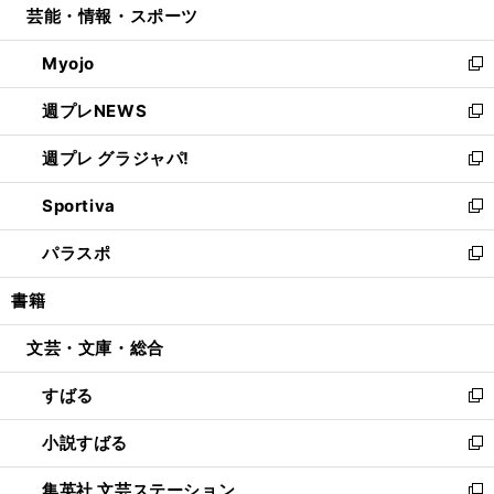
芸能・情報・スポーツ
く
で
ド
ィ
い
開
ウ
ン
ウ
Myojo
く
で
ド
ィ
新
開
ウ
ン
し
週プレNEWS
く
で
ド
い
新
開
ウ
ウ
し
週プレ グラジャパ!
く
で
ィ
い
新
開
ン
ウ
し
Sportiva
く
ド
ィ
い
新
ウ
ン
ウ
し
パラスポ
で
ド
ィ
い
新
開
ウ
ン
ウ
し
書籍
く
で
ド
ィ
い
開
ウ
ン
ウ
文芸・文庫・総合
く
で
ド
ィ
開
ウ
ン
すばる
く
で
ド
新
開
ウ
し
小説すばる
く
で
い
新
開
ウ
し
集英社 文芸ステーション
く
ィ
い