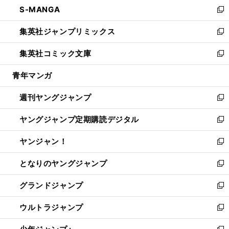
し
S-MANGA
く
で
ド
ィ
い
新
開
ウ
ン
ウ
し
集英社ジャンプリミックス
く
で
ド
ィ
い
新
開
ウ
ン
ウ
し
集英社コミック文庫
く
で
ド
ィ
い
新
開
ウ
ン
ウ
し
青年マンガ
く
で
ド
ィ
い
開
ウ
ン
ウ
週刊ヤングジャンプ
く
で
ド
ィ
新
開
ウ
ン
し
ヤングジャンプ定期購読デジタル
く
で
ド
い
新
開
ウ
ウ
し
ヤンジャン！
く
で
ィ
い
新
開
ン
ウ
し
となりのヤングジャンプ
く
ド
ィ
い
新
ウ
ン
ウ
し
グランドジャンプ
で
ド
ィ
い
新
開
ウ
ン
ウ
し
ウルトラジャンプ
く
で
ド
ィ
い
新
開
ウ
ン
ウ
し
く