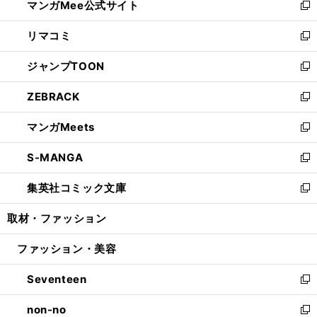
マンガMee公式サイト
く
ド
ィ
い
新
ウ
ン
ウ
し
リマコミ
で
ド
ィ
い
新
開
ウ
ン
ウ
し
ジャンプTOON
く
で
ド
ィ
い
新
開
ウ
ン
ウ
し
ZEBRACK
く
で
ド
ィ
い
新
開
ウ
ン
ウ
し
マンガMeets
く
で
ド
ィ
い
新
開
ウ
ン
ウ
し
S-MANGA
く
で
ド
ィ
い
新
開
ウ
ン
ウ
し
集英社コミック文庫
く
で
ド
ィ
い
新
開
ウ
ン
ウ
し
取材・ファッション
く
で
ド
ィ
い
開
ウ
ン
ウ
ファッション・美容
く
で
ド
ィ
開
ウ
ン
Seventeen
く
で
ド
新
開
ウ
し
non-no
く
で
い
新