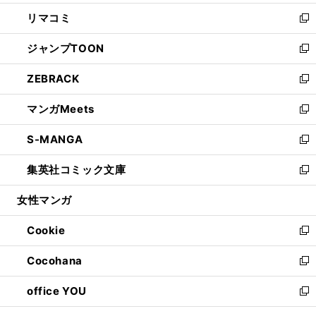
ウ
ン
ウ
し
リマコミ
で
ド
ィ
い
新
開
ウ
ン
ウ
し
ジャンプTOON
く
で
ド
ィ
い
新
開
ウ
ン
ウ
し
ZEBRACK
く
で
ド
ィ
い
新
開
ウ
ン
ウ
し
マンガMeets
く
で
ド
ィ
い
新
開
ウ
ン
ウ
し
S-MANGA
く
で
ド
ィ
い
新
開
ウ
ン
ウ
し
集英社コミック文庫
く
で
ド
ィ
い
新
開
ウ
ン
ウ
し
女性マンガ
く
で
ド
ィ
い
開
ウ
ン
ウ
Cookie
く
で
ド
ィ
新
開
ウ
ン
し
Cocohana
く
で
ド
い
新
開
ウ
ウ
し
office YOU
く
で
ィ
い
新
開
ン
ウ
し