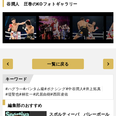
谷潤人 圧巻のKOフォトギャラリー
一覧に戻る
キーワード
#ハグラ―
#バンタム級
#ボクシング
#中谷潤人
#井上拓真
#堤聖也
#林壮一
#武居由樹
#西田凌佑
編集部のおすすめ
スポルティーバ バレーボール