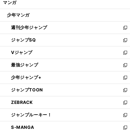
マンガ
ド
閉
ウ
じ
少年マンガ
で
る
開
週刊少年ジャンプ
く
新
し
ジャンプSQ
い
新
ウ
し
Vジャンプ
ィ
い
新
ン
ウ
し
最強ジャンプ
ド
ィ
い
新
ウ
ン
ウ
し
少年ジャンプ+
で
ド
ィ
い
新
開
ウ
ン
ウ
し
ジャンプTOON
く
で
ド
ィ
い
新
開
ウ
ン
ウ
し
ZEBRACK
く
で
ド
ィ
い
新
開
ウ
ン
ウ
し
ジャンプルーキー！
く
で
ド
ィ
い
新
開
ウ
ン
ウ
し
S-MANGA
く
で
ド
ィ
い
新