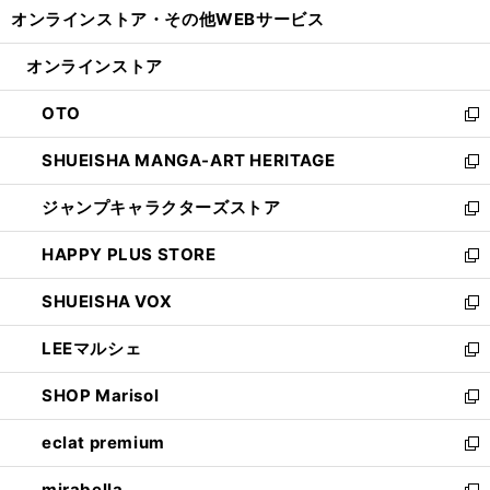
ウ
し
オンラインストア・
その他WEBサービス
く
で
ィ
い
開
ン
ウ
オンラインストア
く
ド
ィ
ウ
ン
OTO
で
ド
新
開
ウ
し
SHUEISHA MANGA-ART HERITAGE
く
で
い
新
開
ウ
し
ジャンプキャラクターズストア
く
ィ
い
新
ン
ウ
し
HAPPY PLUS STORE
ド
ィ
い
新
ウ
ン
ウ
し
SHUEISHA VOX
で
ド
ィ
い
新
開
ウ
ン
ウ
し
LEEマルシェ
く
で
ド
ィ
い
新
開
ウ
ン
ウ
し
SHOP Marisol
く
で
ド
ィ
い
新
開
ウ
ン
ウ
し
eclat premium
く
で
ド
ィ
い
新
開
ウ
ン
ウ
し
mirabella
く