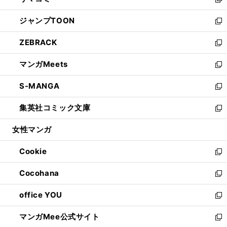
ィ
い
新
開
ウ
ン
ウ
し
ジャンプTOON
く
で
ド
ィ
い
新
開
ウ
ン
ウ
し
ZEBRACK
く
で
ド
ィ
い
新
開
ウ
ン
ウ
し
マンガMeets
く
で
ド
ィ
い
新
開
ウ
ン
ウ
し
S-MANGA
く
で
ド
ィ
い
新
開
ウ
ン
ウ
し
集英社コミック文庫
く
で
ド
ィ
い
新
開
ウ
ン
ウ
し
女性マンガ
く
で
ド
ィ
い
開
ウ
ン
ウ
Cookie
く
で
ド
ィ
新
開
ウ
ン
し
Cocohana
く
で
ド
い
新
開
ウ
ウ
し
office YOU
く
で
ィ
い
新
開
ン
ウ
し
マンガMee公式サイト
く
ド
ィ
い
新