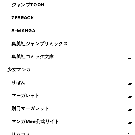
ジャンプTOON
く
で
ド
ィ
い
新
開
ウ
ン
ウ
し
ZEBRACK
く
で
ド
ィ
い
新
開
ウ
ン
ウ
し
S-MANGA
く
で
ド
ィ
い
新
開
ウ
ン
ウ
し
集英社ジャンプリミックス
く
で
ド
ィ
い
新
開
ウ
ン
ウ
し
集英社コミック文庫
く
で
ド
ィ
い
新
開
ウ
ン
ウ
し
少女マンガ
く
で
ド
ィ
い
開
ウ
ン
ウ
りぼん
く
で
ド
ィ
新
開
ウ
ン
し
マーガレット
く
で
ド
い
新
開
ウ
ウ
し
別冊マーガレット
く
で
ィ
い
新
開
ン
ウ
し
マンガMee公式サイト
く
ド
ィ
い
新
ウ
ン
ウ
し
リマコミ
で
ド