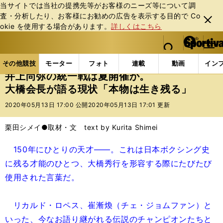
当サイトでは当社の提携先等がお客様のニーズ等について調
査・分析したり、お客様にお勧めの広告を表⽰する⽬的で Co
閉じ
okie を使⽤する場合があります。
詳しくはこちら
る
マイペ
web Sportiva (webスポルティーバ)
検索
メニュ
we
ー
その他競技の記事一覧
格闘技
ボクシング
井上
b
ジ
その他競技
モーター
フォト
連載
動画
イン
ス
井上尚弥の統一戦は夏開催か。
ポ
大橋会長が語る現状「本物は生き残る」
ル
テ
2020年05月13日 17:00 公開
2020年05月13日 17:01 更新
ィ
ー
栗田シメイ●取材・文 text by Kurita Shimei
バ
150年にひとりの天才――。これは日本ボクシング史
に残る才能のひとつ、大橋秀行を形容する際にたびたび
使用された言葉だ。
リカルド・ロペス、崔漸煥（チェ・ジョムファン）と
いった、今なお語り継がれる伝説のチャンピオンたちと