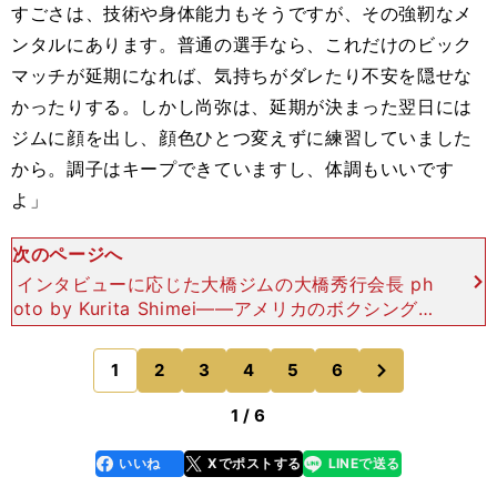
すごさは、技術や身体能力もそうですが、その強靭なメ
ンタルにあります。普通の選手なら、これだけのビック
マッチが延期になれば、気持ちがダレたり不安を隠せな
かったりする。しかし尚弥は、延期が決まった翌日には
ジムに顔を出し、顔色ひとつ変えずに練習していました
から。調子はキープできていますし、体調もいいです
よ」
次のページへ
インタビューに応じた大橋ジムの大橋秀行会長 ph
oto by Kurita Shimei――アメリカのボクシング興
行再開に向けた動きはいかがでしょうか？「アメリ
カではボクシング再開に向けて、プロモータ
次
1
2
3
4
5
6
のページへ
1 / 6
いいね
Xでポストする
LINEで送る
line
faceboo
x
k