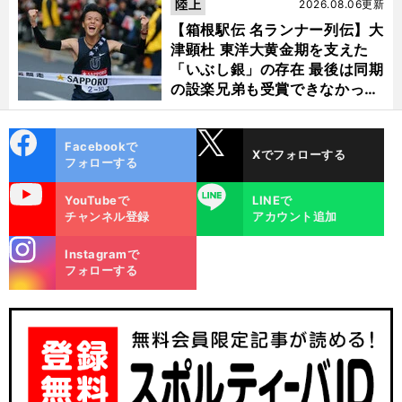
陸上
2026.08.06更新
【箱根駅伝 名ランナー列伝】大
津顕杜 東洋大黄金期を支えた
「いぶし銀」の存在 最後は同期
の設楽兄弟も受賞できなかった
金栗杯に輝く
cebo
X
Facebookで
Xでフォローする
ok
フォローする
uTube
LINE
YouTubeで
LINEで
チャンネル登録
アカウント追加
stagra
Instagramで
m
フォローする