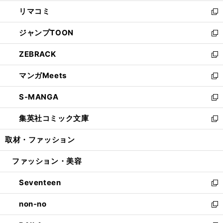
ウ
ン
ウ
し
リマコミ
で
ド
ィ
い
新
開
ウ
ン
ウ
し
ジャンプTOON
く
で
ド
ィ
い
新
開
ウ
ン
ウ
し
ZEBRACK
く
で
ド
ィ
い
新
開
ウ
ン
ウ
し
マンガMeets
く
で
ド
ィ
い
新
開
ウ
ン
ウ
し
S-MANGA
く
で
ド
ィ
い
新
開
ウ
ン
ウ
し
集英社コミック文庫
く
で
ド
ィ
い
新
開
ウ
ン
ウ
し
取材・ファッション
く
で
ド
ィ
い
開
ウ
ン
ウ
ファッション・美容
く
で
ド
ィ
開
ウ
ン
Seventeen
く
で
ド
新
開
ウ
し
non-no
く
で
い
新
開
ウ
し