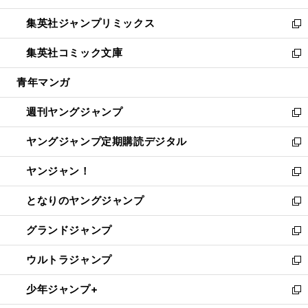
開
ウ
ン
ウ
し
集英社ジャンプリミックス
く
で
ド
ィ
い
新
開
ウ
ン
ウ
し
集英社コミック文庫
く
で
ド
ィ
い
新
開
ウ
ン
ウ
し
青年マンガ
く
で
ド
ィ
い
開
ウ
ン
ウ
週刊ヤングジャンプ
く
で
ド
ィ
新
開
ウ
ン
し
ヤングジャンプ定期購読デジタル
く
で
ド
い
新
開
ウ
ウ
し
ヤンジャン！
く
で
ィ
い
新
開
ン
ウ
し
となりのヤングジャンプ
く
ド
ィ
い
新
ウ
ン
ウ
し
グランドジャンプ
で
ド
ィ
い
新
開
ウ
ン
ウ
し
ウルトラジャンプ
く
で
ド
ィ
い
新
開
ウ
ン
ウ
し
少年ジャンプ+
く
で
ド
ィ
い
新
開
ウ
ン
ウ
し