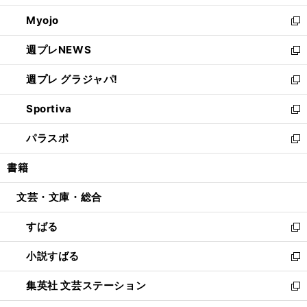
開
ウ
ン
ウ
Myojo
く
で
ド
ィ
新
開
ウ
ン
し
週プレNEWS
く
で
ド
い
新
開
ウ
ウ
し
週プレ グラジャパ!
く
で
ィ
い
新
開
ン
ウ
し
Sportiva
く
ド
ィ
い
新
ウ
ン
ウ
し
パラスポ
で
ド
ィ
い
新
開
ウ
ン
ウ
し
書籍
く
で
ド
ィ
い
開
ウ
ン
ウ
文芸・文庫・総合
く
で
ド
ィ
開
ウ
ン
すばる
く
で
ド
新
開
ウ
し
小説すばる
く
で
い
新
開
ウ
し
集英社 文芸ステーション
く
ィ
い
新
ン
ウ
し