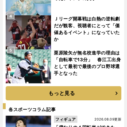
4
Ｊリーグ開幕戦は白熱の逆転劇
だが観客、視聴者にとって「価
値あるイベント」になっていた
か
5
栗原陵矢が無名校進学の理由は
「自転車で13分」 春江工出身
として最初で最後のプロ野球選
手となった
もっと見る
各スポーツコラム記事
フィギュア
2026.08.09更新