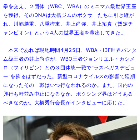
拳を交え、２団体（WBC、WBA）のミニマム級世界王座
を獲得。そのDNAは大橋ジムのボクサーたちに引き継が
れ、川嶋勝重、八重樫東、井上尚弥、井上拓真（暫定チ
ャンピオン）という4人の世界王者を輩出してきた。
本来であれば現地時間4月25日、WBA・IBF世界バンタ
ム級王者の井上尚弥が、WBO王者ジョンリエル・カシメ
ロ（フィリピン）との３団体統一戦で"ラスベガスデビュ
ー"を飾るはずだった。新型コロナウイルスの影響で延期
になったその一戦はいつ行なわれるのか。また、国内の
興行も軒並み中止になるなか、ボクシング界はどうある
べきなのか。大橋秀行会長がインタビューに応じた。