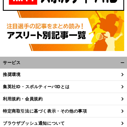
サービス
開
く/
」
。
前
推奨環境
へ
閉
じ
集英社ID・スポルティーバIDとは
る
利用規約・会員規約
特定商取引法に基づく表示・その他の事項
ブラウザプッシュ通知について