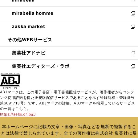
で
ド
ィ
い
新
開
ウ
ン
ウ
し
mirabella homme
く
で
ド
ィ
い
新
開
ウ
ン
ウ
し
zakka market
く
で
ド
ィ
い
新
開
ウ
ン
ウ
し
その他WEBサービス
く
で
ド
ィ
い
開
ウ
ン
ウ
集英社アドナビ
く
で
ド
ィ
新
開
ウ
ン
し
集英社エディターズ・ラボ
く
で
ド
い
新
開
ウ
ウ
し
く
で
ィ
い
開
ン
ウ
ABJマークは、この電子書店・電子書籍配信サービスが、著作権者からコンテ
く
ド
ィ
ンツ使用許諾を得た正規版配信サービスであることを示す登録商標（登録番号
ウ
ン
第6091713号）です。ABJマークの詳細、ABJマークを掲示しているサービス
で
ド
の一覧はこちら。
開
ウ
https://aebs.or.jp/
新
く
で
し
い
開
本ホームページに記載の文章・画像・写真などを無断で複製するこ
ウ
く
とは法律で禁じられています。全ての著作権は株式会社 集英社に帰
ィ