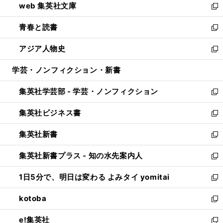
web 集英社文庫
ド
ィ
い
新
ウ
ン
ウ
し
青春と読書
で
ド
ィ
い
新
開
ウ
ン
ウ
し
アジア人物史
く
で
ド
ィ
い
新
開
ウ
ン
ウ
し
学芸・ノンフィクション・新書
く
で
ド
ィ
い
開
ウ
ン
ウ
集英社学芸部 - 学芸・ノンフィクション
く
で
ド
ィ
新
開
ウ
ン
し
集英社ビジネス書
く
で
ド
い
新
開
ウ
ウ
し
集英社新書
く
で
ィ
い
新
開
ン
ウ
し
集英社新書プラス - 知の水先案内人
く
ド
ィ
い
新
ウ
ン
ウ
し
1日5分で、明日は変わる よみタイ yomitai
で
ド
ィ
い
新
開
ウ
ン
ウ
し
kotoba
く
で
ド
ィ
い
新
開
ウ
ン
ウ
し
e!集英社
く
で
ド
ィ
い
新