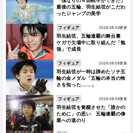
「僕なりの４回転半ができた」
最後の五輪、羽生結弦がこだわ
ったジャンプの美学
フィギュア
2026.08.09更新
羽生結弦、五輪連覇の舞台裏
ケガで欠場中に取り組んだ「勉
強」で成長
フィギュア
2026.08.08更新
羽生結弦が一時は諦めたソチ五
輪の金メダル「五輪の本当の怖
さを知った......」
フィギュア
2026.08.08更新
羽生結弦を覚醒させた「誰かの
ために」の思い 五輪連覇の偉
業への道のり