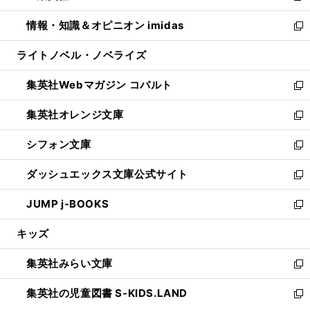
開
ウ
ン
ウ
し
情報・知識＆オピニオン imidas
く
で
ド
ィ
い
新
開
ウ
ン
ウ
し
ライトノベル・ノベライズ
く
で
ド
ィ
い
開
ウ
ン
ウ
集英社Webマガジン コバルト
く
で
ド
ィ
新
開
ウ
ン
し
集英社オレンジ文庫
く
で
ド
い
新
開
ウ
ウ
し
シフォン文庫
く
で
ィ
い
新
開
ン
ウ
し
ダッシュエックス文庫公式サイト
く
ド
ィ
い
新
ウ
ン
ウ
し
JUMP j-BOOKS
で
ド
ィ
い
新
開
ウ
ン
ウ
し
キッズ
く
で
ド
ィ
い
開
ウ
ン
ウ
集英社みらい文庫
く
で
ド
ィ
新
開
ウ
ン
し
集英社の児童図書 S-KIDS.LAND
く
で
ド
い
新
開
ウ