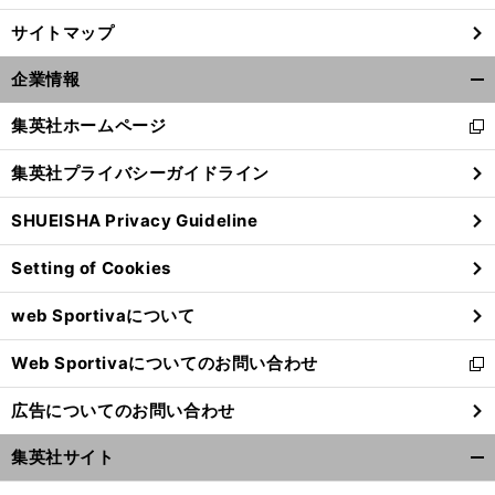
サイトマップ
企業情報
開
く/
集英社ホームページ
新
閉
し
じ
集英社プライバシーガイドライン
い
る
ウ
SHUEISHA Privacy Guideline
ィ
ン
Setting of Cookies
ド
ウ
web Sportivaについて
で
開
Web Sportivaについてのお問い合わせ
く
新
し
広告についてのお問い合わせ
い
ウ
集英社サイト
ィ
開
ン
く/