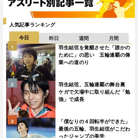
人気記事ランキング
今日
昨日
週間
月間
羽生結弦を覚醒させた「誰かの
1
ために」の思い 五輪連覇の偉
業への道のり
羽生結弦、五輪連覇の舞台裏
2
ケガで欠場中に取り組んだ「勉
強」で成長
「僕なりの４回転半ができた」
3
最後の五輪、羽生結弦がこだわ
ったジャンプの美学