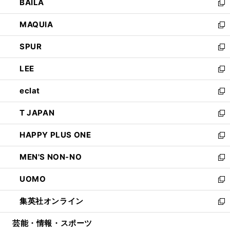
BAILA
く
ィ
い
新
ン
ウ
し
MAQUIA
ド
ィ
い
新
ウ
ン
ウ
し
SPUR
で
ド
ィ
い
新
開
ウ
ン
ウ
し
LEE
く
で
ド
ィ
い
新
開
ウ
ン
ウ
し
eclat
く
で
ド
ィ
い
新
開
ウ
ン
ウ
し
T JAPAN
く
で
ド
ィ
い
新
開
ウ
ン
ウ
し
HAPPY PLUS ONE
く
で
ド
ィ
い
新
開
ウ
ン
ウ
し
MEN'S NON-NO
く
で
ド
ィ
い
新
開
ウ
ン
ウ
し
UOMO
く
で
ド
ィ
い
新
開
ウ
ン
ウ
し
集英社オンライン
く
で
ド
ィ
い
新
開
ウ
ン
ウ
し
芸能・情報・スポーツ
く
で
ド
ィ
い