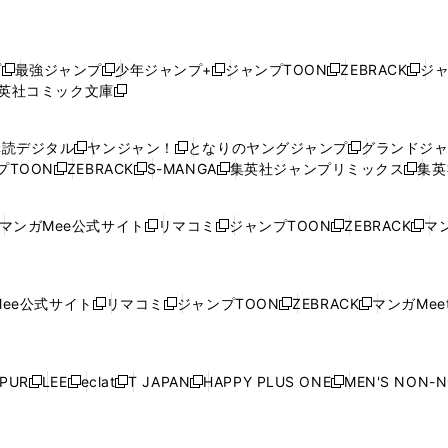
プ
最強ジャンプ
少年ジャンプ+
ジャンプTOON
ZEBRACK
ジ
新
新
新
新
新
英社コミック文庫
し
新
し
し
し
し
い
い
し
い
い
い
ウ
ウ
い
ウ
ウ
ウ
購読デジタル
ヤンジャン！
となりのヤングジャンプ
グランドジ
新
新
新
ィ
ィ
ウ
ィ
ィ
ィ
プTOON
ZEBRACK
S-MANGA
集英社ジャンプリミックス
集英
新
し
新
し
新
し
新
ン
ン
ィ
ン
ン
ン
し
い
し
い
し
い
し
ド
ド
ン
ド
ド
ド
い
ウ
い
ウ
い
ウ
い
ウ
ウ
ド
ウ
ウ
ウ
マンガMee公式サイト
リマコミ
ジャンプTOON
ZEBRACK
マン
新
新
新
新
ウ
ィ
ウ
ィ
ウ
ィ
ウ
で
で
ウ
で
で
で
し
し
し
し
し
ィ
ン
ィ
ン
ィ
ン
ィ
開
開
で
開
開
開
い
い
い
い
い
ン
ド
ン
ド
ン
ド
ン
く
く
開
く
く
く
ウ
ウ
ウ
ウ
ウ
ド
ウ
ド
ウ
ド
ウ
ド
ee公式サイト
リマコミ
ジャンプTOON
ZEBRACK
マンガMeet
く
新
新
新
新
ィ
ィ
ィ
ィ
ィ
ウ
で
ウ
で
ウ
で
ウ
し
し
し
し
ン
ン
ン
ン
ン
で
開
で
開
で
開
で
い
い
い
い
ド
ド
ド
ド
ド
開
く
開
く
開
く
開
ウ
ウ
ウ
ウ
ウ
ウ
ウ
ウ
ウ
PUR
LEE
eclat
T JAPAN
HAPPY PLUS ONE
MEN'S NON-
く
く
く
く
新
新
新
新
新
ィ
ィ
ィ
ィ
で
で
で
で
で
し
し
し
し
し
ン
ン
ン
ン
開
開
開
開
開
い
い
い
い
い
ド
ド
ド
ド
く
く
く
く
く