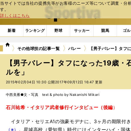
当サイトでは当社の提携先等がお客様のニーズ等について調査・分析し
web Sportiva (webスポルティーバ)
す。
詳しくはこちら
新着
ランキング
野球
サッカー
競馬
ゴル
we
その他球技の記事一覧
バレー
【男子バレー】タフに
b
ス
【男子バレー】タフになった19歳・
ポ
ル
ルを」
テ
2015年02月04日 10:30 公開
2017年09月12日 16:47 更新
ィ
ー
バ
中西美雁●文・写真 text & photo by Nakanishi Mikari
石川祐希・イタリア武者修行インタビュー（後編
）
イタリア・セリエA1の強豪モデナに、3ヶ月の期限付
（※）
。星城高校（愛知県）時代にはインターハイ・国体