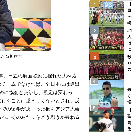
【
1
目
べ
崎
「
J
2
て
人
は
に
と
れた石川祐希
秋
3
リ
ズ
年、日立の解雇騒動に揺れた大林素
4
を
のチームでなければ、全日本には選出
「
気
ために協会と交渉し、規定は変わっ
く
に行くことは望ましくないとされ、反
浴
5
ナでの留学が決まった後もアジア大会
太
【
ァ
聖
ある。そのあたりをどう思うか尋ねる
高
る