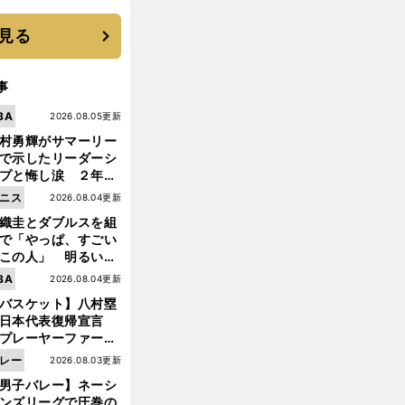
 それでもプロではな
大学進学を選ぶ理由
見る
事
BA
2026.08.05更新
村勇輝がサマーリー
で示したリーダーシ
プと悔し涙 ２年ぶ
の日本代表の舞台を
ニス
2026.08.04更新
に３年目のNBA挑戦
織圭とダブルスを組
続く
で「やっぱ、すごい
この人」 明るい表
と言葉で内山靖崇の
BA
2026.08.04更新
いを払ってくれた
バスケット】八村塁
日本代表復帰宣言
プレーヤーファース
」を説き続けた信念
レー
2026.08.03更新
日本協会の変化
男子バレー】ネーシ
ンズリーグで圧巻の