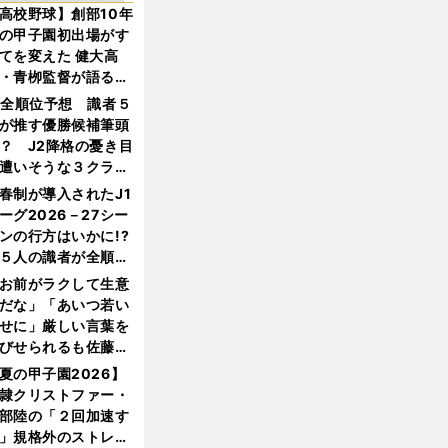
高校野球】創部10年
の甲子園初出場がす
てを変えた 健大高
・青栁監督が語る
機動破壊」はこうし
1全順位予想 識者５
生まれた
が推す優勝候補筆頭
？ J2降格の憂き目
遭いそうな３クラブ
は？
春制が導入されたJ1
ーグ2026－27シー
ンの行方はいかに!?
５人の識者が全順位
大胆予想
お前がラクして生意
だな」「あいつ若い
せに」厳しい言葉を
びせられるも佐藤慎
郎が貫いた誇りとフ
夏の甲子園2026】
ンへの思い
隷クリストファー・
部陸の「２回加速す
」規格外のストレー