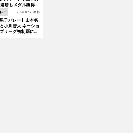
3連勝もメダル獲得な
ず 五輪を目指す日本
レー
2026.07.28更新
現在地
前
男子バレー】山本智
へ
と小川智大 ネーショ
ズリーグ初制覇に欠
せない「ボール落と
ない」技術