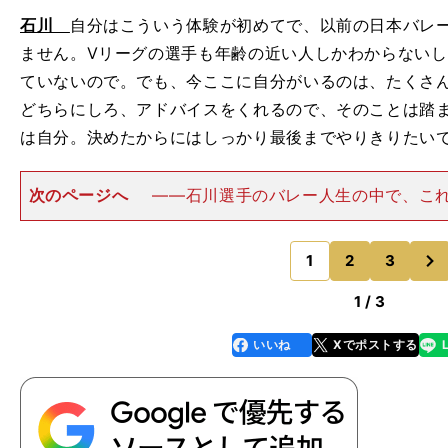
石川
自分はこういう体験が初めてで、以前の日本バレ
ません。Vリーグの選手も年齢の近い人しかわからない
ていないので。でも、今ここに自分がいるのは、たくさ
どちらにしろ、アドバイスをくれるので、そのことは踏
は自分。決めたからにはしっかり最後までやりきりたい
次のページへ
――石川選手のバレー人生の中で、こ
が限られている、なかなか試合に出られないのは初めて
が。石川 はい、初めてです。ただ、昨年の全日本でも
次
どに、あまり出られない
1
2
3
のページへ
1 / 3
いいね
Xでポストする
line
faceboo
x
k