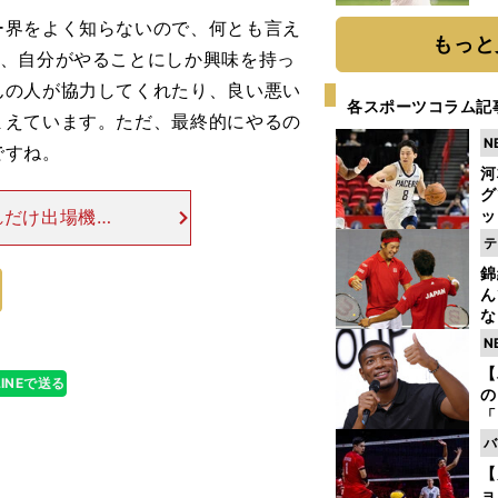
ト
ー界をよく知らないので、何とも言え
く
もっと
し、自分がやることにしか興味を持っ
んの人が協力してくれたり、良い悪い
各スポーツコラム記
まえています。ただ、最終的にやるの
N
ですね。
河
グ
れだけ出場機会
ッ
り
だと思うのです
テ
糧
海外遠征の時な
錦
は
ん
な
情
N
迷
【
LINEで送る
の
「
ト
バ
と
【
ョ