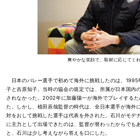
爽やかな笑顔で、取材に応じてく
日本のバレー選手で初めて海外に挑戦したのは、1995
子と吉原知子。当時の協会の規定では、所属が日本国内
されなかった。2002年に加藤陽一が海外でプレイする
た。しかし、植田辰哉監督の時代は、全日本選手が海外
対をおして挑戦した選手は代表を外された。石川がモデ
に主力として出場できたのは、監督が替わったからでも
と、石川は少し考えながら答えを口にした。