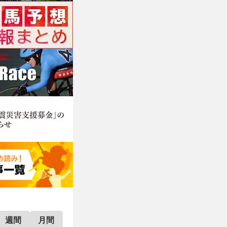
週間
月間