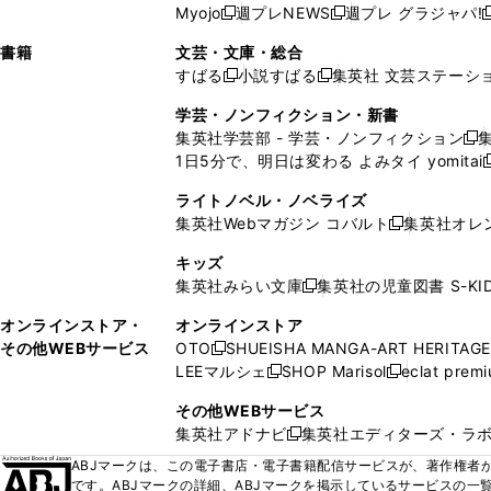
ウ
い
ウ
ウ
ウ
ウ
ド
ウ
ウ
Myojo
週プレNEWS
週プレ グラジャパ!
く
く
新
新
新
ィ
ウ
ィ
ィ
ィ
で
ウ
で
で
し
し
ン
ィ
ン
ン
ン
書籍
文芸・文庫・総合
開
で
開
開
い
い
ド
ン
ド
ド
ド
すばる
小説すばる
集英社 文芸ステーシ
く
開
く
く
新
新
ウ
ウ
ウ
ド
ウ
ウ
ウ
く
し
し
ィ
ィ
学芸・ノンフィクション・新書
で
ウ
で
で
で
い
い
ン
ン
集英社学芸部 - 学芸・ノンフィクション
開
で
開
開
開
新
ウ
ウ
ド
ド
1日5分で、明日は変わる よみタイ yomitai
く
開
く
く
く
し
新
ィ
ィ
ウ
ウ
く
い
ン
ン
ライトノベル・ノベライズ
で
で
ウ
ド
ド
集英社Webマガジン コバルト
集英社オレ
開
開
新
ィ
ウ
ウ
く
く
し
ン
キッズ
で
で
い
ド
集英社みらい文庫
集英社の児童図書 S-KID
開
開
新
ウ
ウ
く
く
し
ィ
オンラインストア・
オンラインストア
で
い
ン
その他WEBサービス
OTO
SHUEISHA MANGA-ART HERITAGE
開
新
ウ
ド
LEEマルシェ
SHOP Marisol
eclat prem
く
し
新
新
ィ
ウ
い
し
し
ン
その他WEBサービス
で
ウ
い
い
ド
集英社アドナビ
集英社エディターズ・ラ
開
新
ィ
ウ
ウ
ウ
く
し
ABJマークは、この電子書店・電子書籍配信サービスが、著作権者か
ン
ィ
ィ
で
い
です。ABJマークの詳細、ABJマークを掲示しているサービスの一
ド
ン
ン