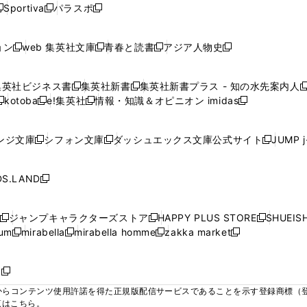
ウ
ウ
ウ
ウ
ウ
ウ
ウ
ウ
ウ
Sportiva
パラスポ
新
新
ィ
ィ
ィ
ィ
ィ
で
で
で
で
し
し
し
ン
ン
ン
ン
ン
開
開
開
開
い
い
い
ド
ド
ド
ド
ド
ョン
web 集英社文庫
青春と読書
アジア人物史
く
く
く
く
新
新
新
新
ウ
ウ
ウ
ウ
ウ
ウ
ウ
ウ
し
し
し
し
ィ
ィ
ィ
で
で
で
で
で
い
い
い
い
ン
ン
ン
集英社ビジネス書
集英社新書
集英社新書プラス - 知の水先案内人
開
開
開
開
開
新
新
新
ウ
ウ
ウ
ウ
ド
ド
ド
kotoba
e!集英社
情報・知識＆オピニオン imidas
く
く
く
く
く
新
し
新
し
新
ィ
ィ
ィ
ィ
ウ
ウ
ウ
し
し
い
し
い
し
ン
ン
ン
ン
で
で
で
い
い
ウ
い
ウ
い
ド
ド
ド
ド
ンジ文庫
シフォン文庫
ダッシュエックス文庫公式サイト
JUMP 
開
開
開
新
新
新
ウ
ウ
ィ
ウ
ィ
ウ
ウ
ウ
ウ
ウ
く
く
く
し
し
し
ィ
ィ
ン
ィ
ン
ィ
で
で
で
で
い
い
い
ン
ン
ド
ン
ド
ン
S.LAND
開
開
開
開
新
ウ
ウ
ウ
ド
ド
ウ
ド
ウ
ド
く
く
く
く
し
ィ
ィ
ィ
ウ
ウ
で
ウ
で
ウ
い
ン
ン
ン
ジャンプキャラクターズストア
HAPPY PLUS STORE
SHUEIS
で
で
開
で
開
で
新
新
新
ウ
ド
ド
ド
ium
mirabella
mirabella homme
zakka market
開
開
く
開
く
開
し
新
新
新
し
新
し
ィ
ウ
ウ
ウ
く
く
く
く
い
し
し
い
し
し
い
ン
で
で
で
ウ
い
い
ウ
い
い
ウ
ド
ボ
開
開
開
新
ィ
ウ
ウ
ィ
ウ
ウ
ィ
ウ
く
く
く
し
らコンテンツ使用許諾を得た正規版配信サービスであることを示す登録商標（登録番
ン
ィ
ィ
ン
ィ
ィ
ン
で
い
覧はこちら。
ド
ン
ン
ド
ン
ン
ド