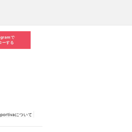
agramで
ローする
Sportivaについて