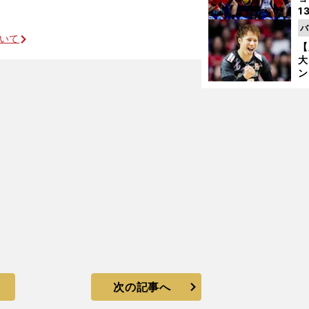
1
ら
バ
の
ついて
【
大
ン
か
さ
次の記事へ