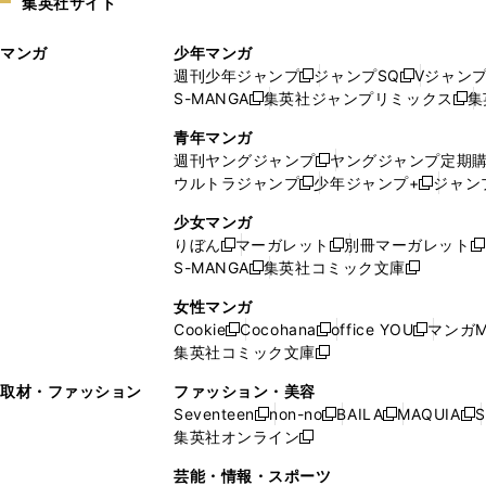
集英社サイト
ウ
い
ィ
ウ
マンガ
少年マンガ
ン
ィ
週刊少年ジャンプ
ジャンプSQ
Vジャン
ド
ン
新
新
S-MANGA
集英社ジャンプリミックス
集
ウ
ド
新
し
し
新
で
ウ
し
い
い
し
青年マンガ
開
で
い
ウ
ウ
い
週刊ヤングジャンプ
ヤングジャンプ定期
新
く
開
ウ
ィ
ィ
ウ
ウルトラジャンプ
少年ジャンプ+
ジャン
新
し
新
く
ィ
ン
ン
ィ
し
い
し
ン
ド
ド
ン
少女マンガ
い
ウ
い
ド
ウ
ウ
ド
りぼん
マーガレット
別冊マーガレット
新
新
新
ウ
ィ
ウ
ウ
で
で
ウ
S-MANGA
集英社コミック文庫
し
新
し
新
ィ
ン
ィ
で
開
開
で
い
し
い
し
ン
ド
ン
女性マンガ
開
く
く
開
ウ
い
ウ
い
ド
ウ
ド
Cookie
Cocohana
office YOU
マンガM
く
く
新
新
新
ィ
ウ
ィ
ウ
ウ
で
ウ
集英社コミック文庫
し
新
し
し
ン
ィ
ン
ィ
で
開
で
い
し
い
い
ド
ン
ド
ン
取材・ファッション
ファッション・美容
開
く
開
ウ
い
ウ
ウ
ウ
ド
ウ
ド
Seventeen
non-no
BAILA
MAQUIA
S
く
く
新
新
新
新
ィ
ウ
ィ
ィ
で
ウ
で
ウ
集英社オンライン
し
新
し
し
し
ン
ィ
ン
ン
開
で
開
で
い
し
い
い
い
ド
ン
ド
ド
芸能・情報・スポーツ
く
開
く
開