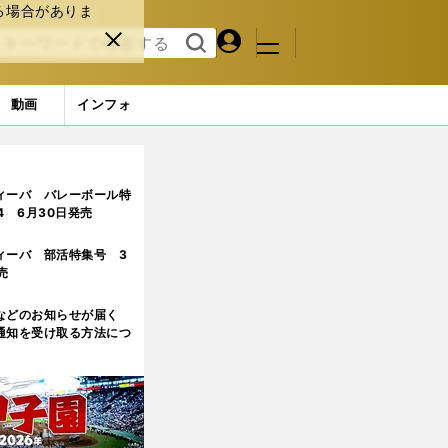
る場合がありま
マイペ
閉じ
検索
メニュ
ー
る
す
ジ
る
動画
インフォ
ィーバ バレーボール特
.4 6月30日発売
ィーバ 部活特集号 3
売
などのお知らせが届く
通知を受け取る方法につ