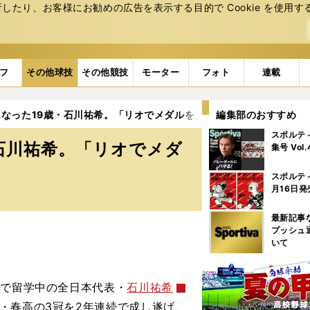
たり、お客様にお勧めの広告を表⽰する⽬的で Cookie を使⽤す
フ
その他球技
その他競技
モーター
フォト
連載
なった19歳・石川祐希。「リオでメダルを」
編集部のおすすめ
スポルテ
石川祐希。「リオでメダ
集号 Vol
スポルテ
月16日発
最新記事
プッシュ
いて
きで留学中の全日本代表・
石川祐希
・春高の3冠を2年連続で成し遂げ、