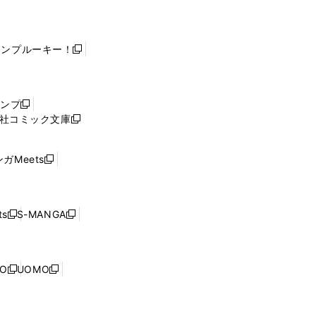
ャンプルーキー！
新
し
い
ウ
ャンプ
新
ィ
社コミック文庫
し
新
ン
い
し
ド
ウ
い
ウ
ガMeets
新
ィ
ウ
で
し
ン
ィ
開
い
ド
ン
く
ウ
ウ
ド
s
S-MANGA
新
新
ィ
で
ウ
し
し
ン
開
で
い
い
ド
く
開
ウ
ウ
ウ
NO
UOMO
く
新
新
ィ
ィ
で
し
し
ン
ン
開
い
い
ド
ド
く