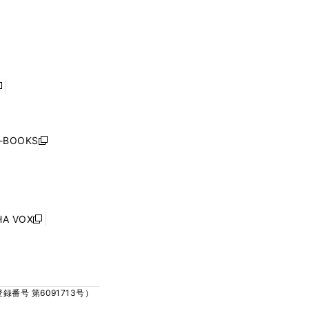
ウ
ウ
ウ
ウ
ィ
ィ
で
で
ン
ン
開
開
ド
ド
く
く
ウ
ウ
で
で
開
開
く
く
し
い
ウ
j-BOOKS
新
ィ
し
ン
い
ド
ウ
ウ
ィ
で
ン
HA VOX
開
新
ド
く
し
ウ
い
で
ウ
開
ィ
く
号 第6091713号）
ン
ド