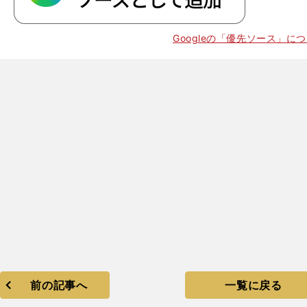
、
】
・
々
Googleの「優先ソース」に
成長中
前の記事へ
一覧に戻る