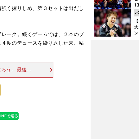
1
強く握りしめ、第３セットは出だし
ら
バ
の
【
大
ン
レーク。続くゲームでは、２本のブ
か
も４度のデュースを繰り返した末、粘
さ
だろう。最後は
3分の熱戦に終
ーが完全停止し
」
LINEで送る