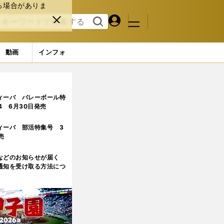
る場合がありま
マイペ
閉じ
検索
メニュ
ー
る
す
ジ
る
動画
インフォ
ィーバ バレーボール特
.4 6月30日発売
ィーバ 部活特集号 3
売
などのお知らせが届く
通知を受け取る方法につ