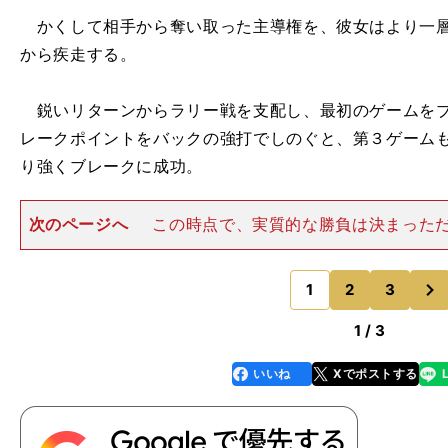
かくして相手から奪い取った主導権を、彼女はより一層
から疾走する。
鋭いリターンからラリー戦を支配し、最初のゲームをブ
レークポイントをバックの強打でしのぐと、第３ゲーム
り強くブレークに成功。
次のページへ
この時点で、実質的な勝負は決まった
この日12本目のサービスエースを叩き込んで、２時間3
止符を打ち、約７カ月ぶりの勝利を掴み取った。 ツア
次
ていたこの期間、選手た
1
2
3
、
日
のページへ
1 / 3
いいね
Xでポストする
line
faceboo
x
k