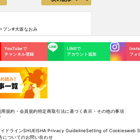
ープン
#大坂なおみ
Instagra
LINE
YouTubeで
LINEで
Inst
m
チャンネル登録
アカウント追加
フォ
利用規約・会員規約
特定商取引法に基づく表示・その他の事項
プ
ガイドライン
SHUEISHA Privacy Guideline
Setting of Cookies
web 
告についてのお問い合わせ