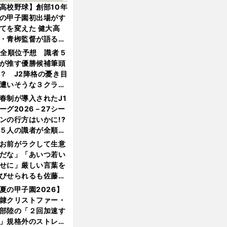
高校野球】創部10年
の甲子園初出場がす
てを変えた 健大高
・青栁監督が語る
機動破壊」はこうし
1全順位予想 識者５
生まれた
が推す優勝候補筆頭
？ J2降格の憂き目
遭いそうな３クラブ
は？
春制が導入されたJ1
ーグ2026－27シー
ンの行方はいかに!?
５人の識者が全順位
大胆予想
お前がラクして生意
だな」「あいつ若い
せに」厳しい言葉を
びせられるも佐藤慎
郎が貫いた誇りとフ
夏の甲子園2026】
ンへの思い
隷クリストファー・
部陸の「２回加速す
」規格外のストレー