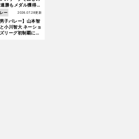
3連勝もメダル獲得な
ず 五輪を目指す日本
レー
2026.07.28更新
現在地
男子バレー】山本智
と小川智大 ネーショ
ズリーグ初制覇に欠
せない「ボール落と
ない」技術
前
へ