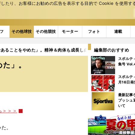
たり、お客様にお勧めの広告を表⽰する⽬的で Cookie を使⽤す
フ
その他球技
その他競技
モーター
フォト
連載
であることをやめた」。精神＆肉体も成長し白星発進
編集部のおすすめ
スポルテ
めた」。
集号 Vol
スポルテ
月16日発
最新記事
プッシュ
いて
ら＞＞＞
いた。