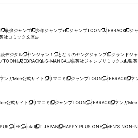
プ
最強ジャンプ
少年ジャンプ+
ジャンプTOON
ZEBRACK
ジ
新
新
新
新
新
英社コミック文庫
し
新
し
し
し
し
い
い
し
い
い
い
ウ
ウ
い
ウ
ウ
ウ
購読デジタル
ヤンジャン！
となりのヤングジャンプ
グランドジ
新
新
新
ィ
ィ
ウ
ィ
ィ
ィ
プTOON
ZEBRACK
S-MANGA
集英社ジャンプリミックス
集英
新
し
新
し
新
し
新
ン
ン
ィ
ン
ン
ン
し
い
し
い
し
い
し
ド
ド
ン
ド
ド
ド
い
ウ
い
ウ
い
ウ
い
ウ
ウ
ド
ウ
ウ
ウ
マンガMee公式サイト
リマコミ
ジャンプTOON
ZEBRACK
マン
新
新
新
新
ウ
ィ
ウ
ィ
ウ
ィ
ウ
で
で
ウ
で
で
で
し
し
し
し
し
ィ
ン
ィ
ン
ィ
ン
ィ
開
開
で
開
開
開
い
い
い
い
い
ン
ド
ン
ド
ン
ド
ン
く
く
開
く
く
く
ウ
ウ
ウ
ウ
ウ
ド
ウ
ド
ウ
ド
ウ
ド
ee公式サイト
リマコミ
ジャンプTOON
ZEBRACK
マンガMeet
く
新
新
新
新
ィ
ィ
ィ
ィ
ィ
ウ
で
ウ
で
ウ
で
ウ
し
し
し
し
ン
ン
ン
ン
ン
で
開
で
開
で
開
で
い
い
い
い
ド
ド
ド
ド
ド
開
く
開
く
開
く
開
ウ
ウ
ウ
ウ
ウ
ウ
ウ
ウ
ウ
PUR
LEE
eclat
T JAPAN
HAPPY PLUS ONE
MEN'S NON-
く
く
く
く
新
新
新
新
新
ィ
ィ
ィ
ィ
で
で
で
で
で
し
し
し
し
し
ン
ン
ン
ン
開
開
開
開
開