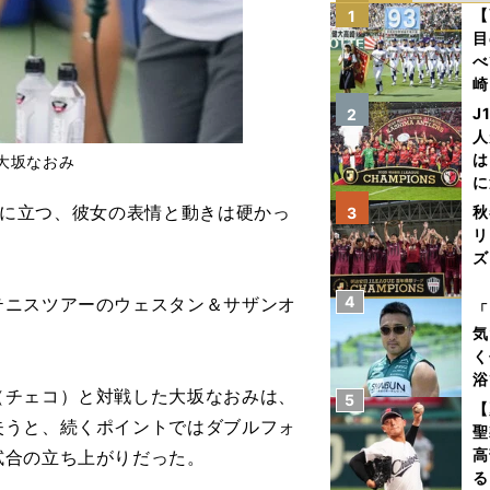
【
1
目
べ
崎
「
J
2
て
人
は
大坂なおみ
に
と
ぶりに立つ、彼女の表情と動きは硬かっ
秋
3
リ
ズ
4
ニスツアーのウェスタン＆サザンオ
を
「
気
く
浴
チェコ）と対戦した大坂なおみは、
5
太
【
失うと、続くポイントではダブルフォ
ァ
聖
高
試合の立ち上がりだった。
る