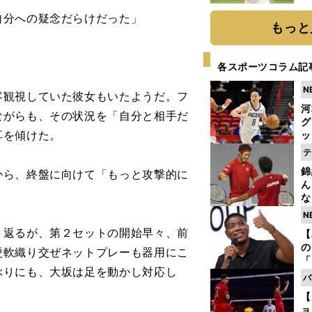
ト
自分への疑念だらけだった」
く
もっと
各スポーツコラム記
N
観視していた彼女もいたようだ。フ
河
ながらも、その状況を「自分と相手だ
グ
耳を傾けた。
ッ
り
テ
糧
錦
ら、終盤に向けて「もっと攻撃的に
は
ん
な
情
N
迷
り返るが、第２セットの開始早々、前
【
の
硬軟織り交ぜネットプレーも器用にこ
「
ぶりにも、大坂は足を動かし対応し
ト
バ
と
【
ョ