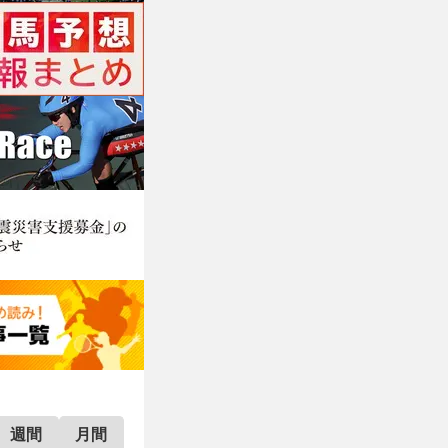
週間
月間