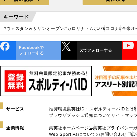
キーワード
#ウェスタン＆サザンオープン
#カロリナ・ムホバ
#コロナ
#全米オ
ebo
X
YouTube
Facebookで
Xでフォローする
ok
フォローする
サービス
推奨環境
集英社ID・スポルティーバIDとは
ブラウザプッシュ通知について
サイトマッ
企業情報
集英社ホームページ
集英社プライバシー
新
Web Sportivaについてのお問い合わせ
広
し
新