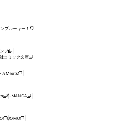
ャンプルーキー！
新
し
い
ウ
ャンプ
新
ィ
社コミック文庫
し
新
ン
い
し
ド
ウ
い
ウ
ガMeets
新
ィ
ウ
で
し
ン
ィ
開
い
ド
ン
く
ウ
ウ
ド
s
S-MANGA
新
新
ィ
で
ウ
し
し
ン
開
で
い
い
ド
く
開
ウ
ウ
ウ
NO
UOMO
く
新
新
ィ
ィ
で
し
し
ン
ン
開