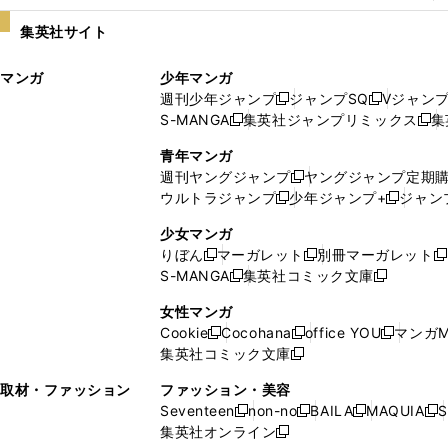
い
し
集英社サイト
ウ
い
ィ
ウ
マンガ
少年マンガ
ン
ィ
週刊少年ジャンプ
ジャンプSQ
Vジャン
ド
ン
新
新
S-MANGA
集英社ジャンプリミックス
集
ウ
ド
新
し
し
新
で
ウ
し
い
い
し
青年マンガ
開
で
い
ウ
ウ
い
週刊ヤングジャンプ
ヤングジャンプ定期
新
く
開
ウ
ィ
ィ
ウ
ウルトラジャンプ
少年ジャンプ+
ジャン
新
し
新
く
ィ
ン
ン
ィ
し
い
し
ン
ド
ド
ン
少女マンガ
い
ウ
い
ド
ウ
ウ
ド
りぼん
マーガレット
別冊マーガレット
新
新
新
ウ
ィ
ウ
ウ
で
で
ウ
S-MANGA
集英社コミック文庫
し
新
し
新
ィ
ン
ィ
で
開
開
で
い
し
い
し
ン
ド
ン
女性マンガ
開
く
く
開
ウ
い
ウ
い
ド
ウ
ド
Cookie
Cocohana
office YOU
マンガM
く
く
新
新
新
ィ
ウ
ィ
ウ
ウ
で
ウ
集英社コミック文庫
し
新
し
し
ン
ィ
ン
ィ
で
開
で
い
し
い
い
ド
ン
ド
ン
取材・ファッション
ファッション・美容
開
く
開
ウ
い
ウ
ウ
ウ
ド
ウ
ド
Seventeen
non-no
BAILA
MAQUIA
S
く
く
新
新
新
新
ィ
ウ
ィ
ィ
で
ウ
で
ウ
集英社オンライン
し
新
し
し
し
ン
ィ
ン
ン
開
で
開
で