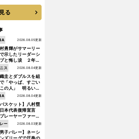
 それでもプロではな
大学進学を選ぶ理由
見る
事
BA
2026.08.05更新
村勇輝がサマーリー
で示したリーダーシ
プと悔し涙 ２年ぶ
の日本代表の舞台を
ニス
2026.08.04更新
に３年目のNBA挑戦
織圭とダブルスを組
続く
で「やっぱ、すごい
この人」 明るい表
と言葉で内山靖崇の
BA
2026.08.04更新
いを払ってくれた
バスケット】八村塁
日本代表復帰宣言
プレーヤーファース
」を説き続けた信念
レー
2026.08.03更新
日本協会の変化
男子バレー】ネーシ
ンズリーグで圧巻の