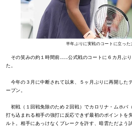
半年ぶりに実戦のコートに立った
その笑みの約１時間前......公式戦のコートに６カ月
た。
今年の３月に中断されて以来、５ヶ月ぶりに再開したテ
ープン。
初戦（１回戦免除のため２回戦）でカロリナ・ムホバ（
打ち込まれる相手の強打に反応できず最初のポイントを
ルト。相手にあっけなくブレークを許す、暗雲ただよう