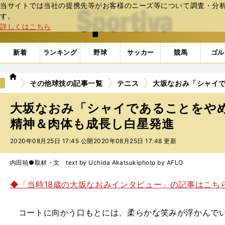
当サイトでは当社の提携先等がお客様のニーズ等について調査・分析し
web Sportiva (webスポルティーバ)
す。
詳しくはこちら
新着
ランキング
野球
サッカー
競馬
ゴル
we
その他球技の記事一覧
テニス
大坂なおみ「シャイ
b
ス
大坂なおみ「シャイであることをや
ポ
ル
精神＆肉体も成長し白星発進
テ
2020年08月25日 17:45 公開
2020年08月25日 17:48 更新
ィ
ー
バ
内田暁●取材・文 text by Uchida Akatsuki
photo by AFLO
◆「当時18歳の大坂なおみインタビュー」の記事はこち
コートに向かう口もとには、柔らかな笑みが浮かんで