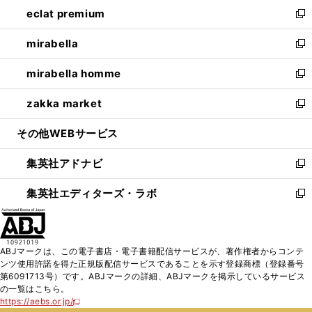
ウ
し
eclat premium
く
で
ド
ィ
い
新
開
ウ
ン
ウ
し
mirabella
く
で
ド
ィ
い
新
開
ウ
ン
ウ
し
mirabella homme
く
で
ド
ィ
い
新
開
ウ
ン
ウ
し
zakka market
く
で
ド
ィ
い
新
開
ウ
ン
ウ
し
その他WEBサービス
く
で
ド
ィ
い
開
ウ
ン
ウ
集英社アドナビ
く
で
ド
ィ
新
開
ウ
ン
し
集英社エディターズ・ラボ
く
で
ド
い
新
開
ウ
ウ
し
く
で
ィ
い
開
ン
ウ
ABJマークは、この電子書店・電子書籍配信サービスが、著作権者からコンテ
く
ド
ィ
ンツ使用許諾を得た正規版配信サービスであることを示す登録商標（登録番号
ウ
ン
第6091713号）です。ABJマークの詳細、ABJマークを掲示しているサービス
で
ド
の一覧はこちら。
開
ウ
https://aebs.or.jp/
新