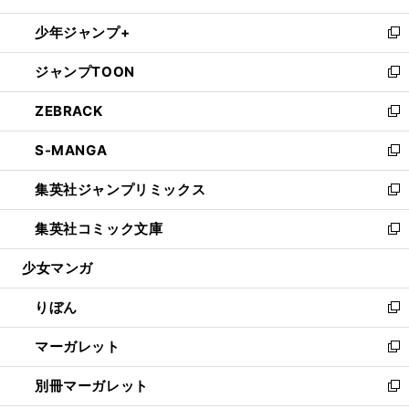
開
ウ
ン
ウ
し
少年ジャンプ+
く
で
ド
ィ
い
新
開
ウ
ン
ウ
し
ジャンプTOON
く
で
ド
ィ
い
新
開
ウ
ン
ウ
し
ZEBRACK
く
で
ド
ィ
い
新
開
ウ
ン
ウ
し
S-MANGA
く
で
ド
ィ
い
新
開
ウ
ン
ウ
し
集英社ジャンプリミックス
く
で
ド
ィ
い
新
開
ウ
ン
ウ
し
集英社コミック文庫
く
で
ド
ィ
い
新
開
ウ
ン
ウ
し
少女マンガ
く
で
ド
ィ
い
開
ウ
ン
ウ
りぼん
く
で
ド
ィ
新
開
ウ
ン
し
マーガレット
く
で
ド
い
新
開
ウ
ウ
し
別冊マーガレット
く
で
ィ
い
新
開
ン
ウ
し