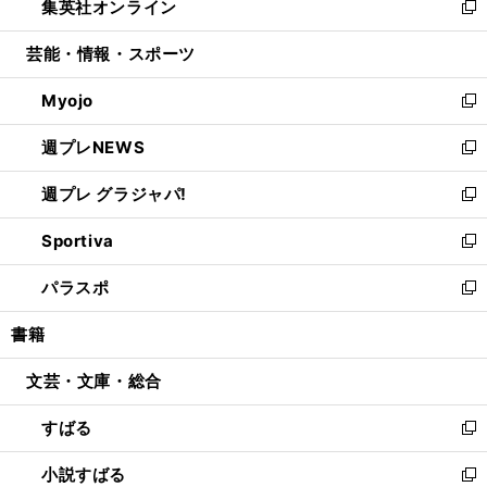
集英社オンライン
く
で
ド
ィ
い
新
開
ウ
ン
ウ
し
芸能・情報・スポーツ
く
で
ド
ィ
い
開
ウ
ン
ウ
Myojo
く
で
ド
ィ
新
開
ウ
ン
し
週プレNEWS
く
で
ド
い
新
開
ウ
ウ
し
週プレ グラジャパ!
く
で
ィ
い
新
開
ン
ウ
し
Sportiva
く
ド
ィ
い
新
ウ
ン
ウ
し
パラスポ
で
ド
ィ
い
新
開
ウ
ン
ウ
し
書籍
く
で
ド
ィ
い
開
ウ
ン
ウ
文芸・文庫・総合
く
で
ド
ィ
開
ウ
ン
すばる
く
で
ド
新
開
ウ
し
小説すばる
く
で
い
新