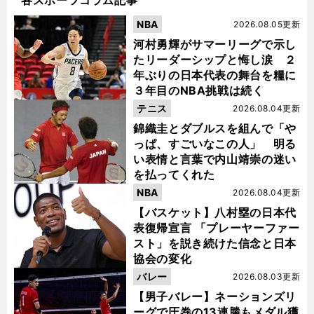
各スポーツコラム記事
NBA
2026.08.05更新
河村勇輝がサマーリーグで示し
たリーダーシップと悔し涙 ２
年ぶりの日本代表の舞台を糧に
３年目のNBA挑戦は続く
テニス
2026.08.04更新
錦織圭とダブルスを組んで「や
っぱ、すごいなこの人」 明る
い表情と言葉で内山靖崇の迷い
を払ってくれた
NBA
2026.08.04更新
【バスケット】八村塁の日本代
表復帰宣言 「プレーヤーファー
スト」を説き続けた信念と日本
協会の変化
バレー
2026.08.03更新
【男子バレー】ネーションズリ
ーグで圧巻の13連勝もメダル獲