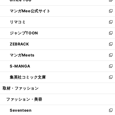
ィ
い
新
開
ン
ウ
し
マンガMee公式サイト
く
ド
ィ
い
新
ウ
ン
ウ
し
リマコミ
で
ド
ィ
い
新
開
ウ
ン
ウ
し
ジャンプTOON
く
で
ド
ィ
い
新
開
ウ
ン
ウ
し
ZEBRACK
く
で
ド
ィ
い
新
開
ウ
ン
ウ
し
マンガMeets
く
で
ド
ィ
い
新
開
ウ
ン
ウ
し
S-MANGA
く
で
ド
ィ
い
新
開
ウ
ン
ウ
し
集英社コミック文庫
く
で
ド
ィ
い
新
開
ウ
ン
ウ
し
取材・ファッション
く
で
ド
ィ
い
開
ウ
ン
ウ
ファッション・美容
く
で
ド
ィ
開
ウ
ン
Seventeen
く
で
ド
新