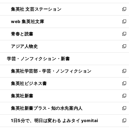
開
ウ
し
集英社 文芸ステーション
く
ィ
い
新
ン
ウ
し
web 集英社文庫
ド
ィ
い
新
ウ
ン
ウ
し
青春と読書
で
ド
ィ
い
新
開
ウ
ン
ウ
し
アジア人物史
く
で
ド
ィ
い
新
開
ウ
ン
ウ
し
学芸・ノンフィクション・新書
く
で
ド
ィ
い
開
ウ
ン
ウ
集英社学芸部 - 学芸・ノンフィクション
く
で
ド
ィ
新
開
ウ
ン
し
集英社ビジネス書
く
で
ド
い
新
開
ウ
ウ
し
集英社新書
く
で
ィ
い
新
開
ン
ウ
し
集英社新書プラス - 知の水先案内人
く
ド
ィ
い
新
ウ
ン
ウ
し
1日5分で、明日は変わる よみタイ yomitai
で
ド
ィ
い
新
開
ウ
ン
ウ
し