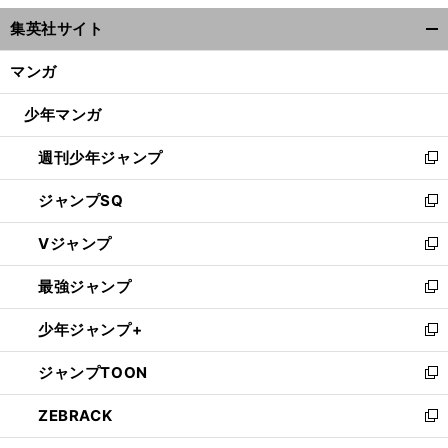
ウ
集英社サイト
ィ
開
ン
く/
マンガ
ド
閉
ウ
じ
少年マンガ
で
る
開
週刊少年ジャンプ
く
新
し
ジャンプSQ
い
新
ウ
し
Vジャンプ
ィ
い
新
ン
ウ
し
最強ジャンプ
ド
ィ
い
新
ウ
ン
ウ
し
少年ジャンプ+
で
ド
ィ
い
新
開
ウ
ン
ウ
し
ジャンプTOON
く
で
ド
ィ
い
新
開
ウ
ン
ウ
し
ZEBRACK
く
で
ド
ィ
い
新
開
ウ
ン
ウ
し