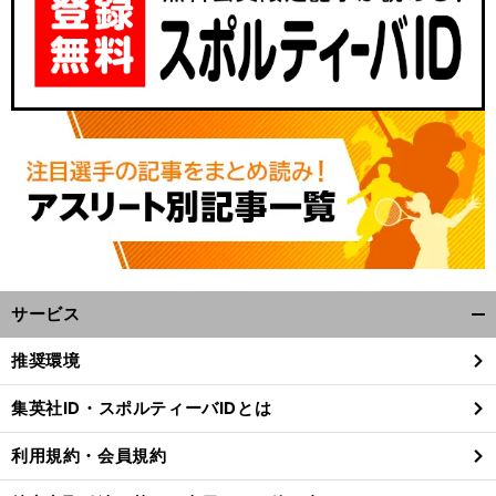
サービス
。
ヒ
」
前
開
へ
く/
推奨環境
閉
じ
集英社ID・スポルティーバIDとは
る
利用規約・会員規約