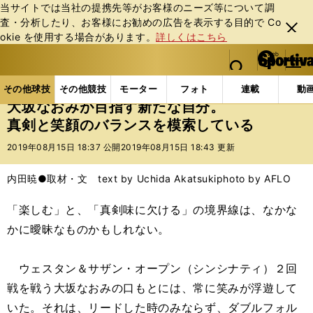
当サイトでは当社の提携先等がお客様のニーズ等について調
査・分析したり、お客様にお勧めの広告を表⽰する⽬的で Co
閉じ
okie を使⽤する場合があります。
詳しくはこちら
る
マイペ
web Sportiva (webスポルティーバ)
検索
メニュ
we
ー
その他球技の記事一覧
テニス
大坂なおみが目指す
b
ジ
その他球技
その他競技
モーター
フォト
連載
動
ス
大坂なおみが目指す新たな自分。
ポ
真剣と笑顔のバランスを模索している
ル
テ
2019年08月15日 18:37 公開
2019年08月15日 18:43 更新
ィ
ー
内田暁●取材・文 text by Uchida Akatsuki
photo by AFLO
バ
「楽しむ」と、「真剣味に欠ける」の境界線は、なかな
かに曖昧なものかもしれない。
ウェスタン＆サザン・オープン（シンシナティ）２回
戦を戦う大坂なおみの口もとには、常に笑みが浮遊して
いた。それは、リードした時のみならず、ダブルフォル