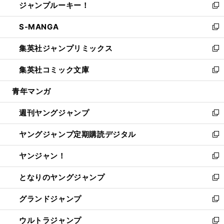
ジャンプルーキー！
く
で
ド
ィ
い
新
開
ウ
ン
ウ
し
S-MANGA
く
で
ド
ィ
い
新
開
ウ
ン
ウ
し
集英社ジャンプリミックス
く
で
ド
ィ
い
新
開
ウ
ン
ウ
し
集英社コミック文庫
く
で
ド
ィ
い
新
開
ウ
ン
ウ
し
青年マンガ
く
で
ド
ィ
い
開
ウ
ン
ウ
週刊ヤングジャンプ
く
で
ド
ィ
新
開
ウ
ン
し
ヤングジャンプ定期購読デジタル
く
で
ド
い
新
開
ウ
ウ
し
ヤンジャン！
く
で
ィ
い
新
開
ン
ウ
し
となりのヤングジャンプ
く
ド
ィ
い
新
ウ
ン
ウ
し
グランドジャンプ
で
ド
ィ
い
新
開
ウ
ン
ウ
し
ウルトラジャンプ
く
で
ド
ィ
い
新