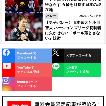
得ならず 五輪を目指す日本の現
在地
バレー
2026.07.28更新
【男子バレー】山本智大と小川
智大 ネーションズリーグ初制覇
に欠かせない「ボール落とさな
い」技術
cebo
X
Facebookで
Xでフォローする
ok
フォローする
uTube
LINE
YouTubeで
LINEで
チャンネル登録
アカウント追加
stagra
Instagramで
m
フォローする