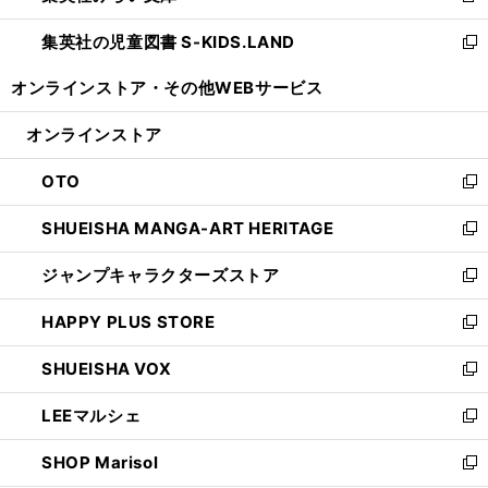
開
ウ
ン
し
集英社の児童図書 S-KIDS.LAND
く
で
ド
い
新
開
ウ
ウ
し
オンラインストア・
その他WEBサービス
く
で
ィ
い
開
ン
ウ
オンラインストア
く
ド
ィ
ウ
ン
OTO
で
ド
新
開
ウ
し
SHUEISHA MANGA-ART HERITAGE
く
で
い
新
開
ウ
し
ジャンプキャラクターズストア
く
ィ
い
新
ン
ウ
し
HAPPY PLUS STORE
ド
ィ
い
新
ウ
ン
ウ
し
SHUEISHA VOX
で
ド
ィ
い
新
開
ウ
ン
ウ
し
LEEマルシェ
く
で
ド
ィ
い
新
開
ウ
ン
ウ
し
SHOP Marisol
く
で
ド
ィ
い
新
開
ウ
ン