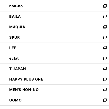
開
ウ
し
non-no
く
で
い
新
開
ウ
し
BAILA
く
ィ
い
新
ン
ウ
し
MAQUIA
ド
ィ
い
新
ウ
ン
ウ
し
SPUR
で
ド
ィ
い
新
開
ウ
ン
ウ
し
LEE
く
で
ド
ィ
い
新
開
ウ
ン
ウ
し
eclat
く
で
ド
ィ
い
新
開
ウ
ン
ウ
し
T JAPAN
く
で
ド
ィ
い
新
開
ウ
ン
ウ
し
HAPPY PLUS ONE
く
で
ド
ィ
い
新
開
ウ
ン
ウ
し
MEN'S NON-NO
く
で
ド
ィ
い
新
開
ウ
ン
ウ
し
UOMO
く
で
ド
ィ
い
新
開
ウ
ン
ウ
し