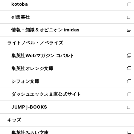
kotoba
く
で
ド
ィ
い
新
開
ウ
ン
ウ
し
e!集英社
く
で
ド
ィ
い
新
開
ウ
ン
ウ
し
情報・知識＆オピニオン imidas
く
で
ド
ィ
い
新
開
ウ
ン
ウ
し
ライトノベル・ノベライズ
く
で
ド
ィ
い
開
ウ
ン
ウ
集英社Webマガジン コバルト
く
で
ド
ィ
新
開
ウ
ン
し
集英社オレンジ文庫
く
で
ド
い
新
開
ウ
ウ
し
シフォン文庫
く
で
ィ
い
新
開
ン
ウ
し
ダッシュエックス文庫公式サイト
く
ド
ィ
い
新
ウ
ン
ウ
し
JUMP j-BOOKS
で
ド
ィ
い
新
開
ウ
ン
ウ
し
キッズ
く
で
ド
ィ
い
開
ウ
ン
ウ
集英社みらい文庫
く
で
ド
ィ
新