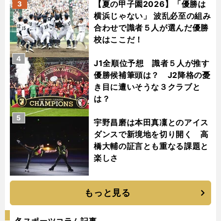
【夏の甲子園2026】「優勝は
3
横浜じゃない」 波乱必至の組み
合わせで識者５人が選んだ優勝
校はここだ！
4
J1全順位予想 識者５人が推す
優勝候補筆頭は？ J2降格の憂
き目に遭いそうな３クラブと
は？
5
宇野昌磨は本田真凜とのアイス
ダンスで新境地を切り開く 高
橋大輔の証言とも重なる課題と
楽しさ
もっと見る