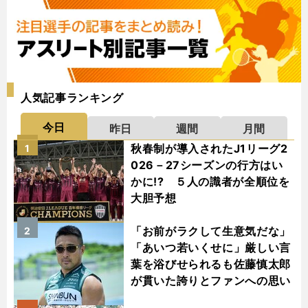
人気記事ランキング
今日
昨日
週間
月間
秋春制が導入されたJ1リーグ2
1
026－27シーズンの行方はい
かに!? ５人の識者が全順位を
大胆予想
「お前がラクして生意気だな」
2
「あいつ若いくせに」厳しい言
葉を浴びせられるも佐藤慎太郎
が貫いた誇りとファンへの思い