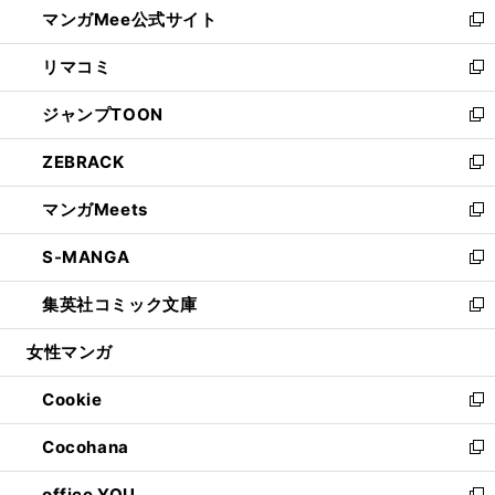
マンガMee公式サイト
く
ド
ィ
い
新
ウ
ン
ウ
し
リマコミ
で
ド
ィ
い
新
開
ウ
ン
ウ
し
ジャンプTOON
く
で
ド
ィ
い
新
開
ウ
ン
ウ
し
ZEBRACK
く
で
ド
ィ
い
新
開
ウ
ン
ウ
し
マンガMeets
く
で
ド
ィ
い
新
開
ウ
ン
ウ
し
S-MANGA
く
で
ド
ィ
い
新
開
ウ
ン
ウ
し
集英社コミック文庫
く
で
ド
ィ
い
新
開
ウ
ン
ウ
し
女性マンガ
く
で
ド
ィ
い
開
ウ
ン
ウ
Cookie
く
で
ド
ィ
新
開
ウ
ン
し
Cocohana
く
で
ド
い
新
開
ウ
ウ
し
office YOU
く
で