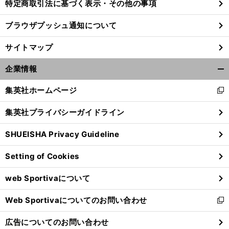
特定商取引法に基づく表示・その他の事項
ブラウザプッシュ通知について
サイトマップ
企業情報
開
く/
集英社ホームページ
新
閉
し
じ
集英社プライバシーガイドライン
い
る
ウ
SHUEISHA Privacy Guideline
ィ
ン
Setting of Cookies
ド
ウ
web Sportivaについて
で
開
Web Sportivaについてのお問い合わせ
く
新
し
広告についてのお問い合わせ
い