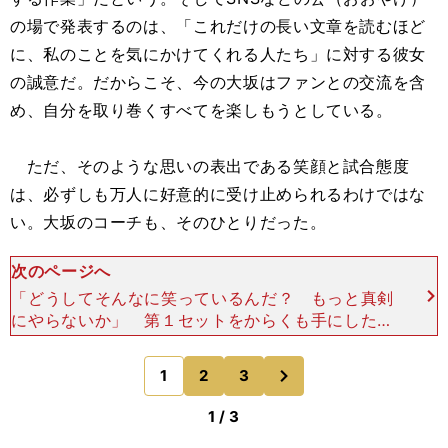
の場で発表するのは、「これだけの長い文章を読むほど
に、私のことを気にかけてくれる人たち」に対する彼女
の誠意だ。だからこそ、今の大坂はファンとの交流を含
め、自分を取り巻くすべてを楽しもうとしている。
ただ、そのような思いの表出である笑顔と試合態度
は、必ずしも万人に好意的に受け止められるわけではな
い。大坂のコーチも、そのひとりだった。
次のページへ
「どうしてそんなに笑っているんだ？ もっと真剣
にやらないか」 第１セットをからくも手にした後
のオンコートコーチングで、コーチのジェンキンス
はハッパをかけた。 大坂もコーチのその声を、納
次
1
2
3
のページへ
得し、真摯に受け
1 / 3