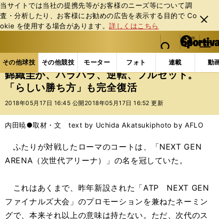
当サイトでは当社の提携先等がお客様のニーズ等について調
査・分析したり、お客様にお勧めの広告を表⽰する⽬的で Co
閉じ
okie を使⽤する場合があります。
詳しくはこちら
る
マイペ
web Sportiva (webスポルティーバ)
検索
メニュ
we
ー
その他球技の記事一覧
テニス
錦織圭が、ハラハラ
b
ジ
その他球技
その他競技
モーター
フォト
連載
動
ス
錦織圭が、ハラハラ、逆転、フルセット。
ポ
「らしい勝ち方」も完全復活
ル
テ
2018年05月17日 16:45 公開
2018年05月17日 16:52 更新
ィ
ー
内田暁●取材・文 text by Uchida Akatsuki
photo by AFLO
バ
ふたりが対戦したローマのコートは、「NEXT GEN
ARENA（次世代アリーナ）」の名を冠していた。
これはあくまで、昨年新設された「ATP NEXT GEN
ファイナルズ大会」のプロモーションを兼ねたネーミン
グで、本来それ以上の意味は持たない。ただ、次代のス