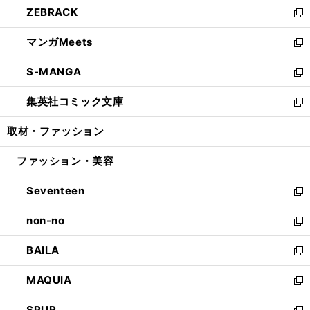
し
ZEBRACK
く
で
ド
ィ
い
新
開
ウ
ン
ウ
し
マンガMeets
く
で
ド
ィ
い
新
開
ウ
ン
ウ
し
S-MANGA
く
で
ド
ィ
い
新
開
ウ
ン
ウ
し
集英社コミック文庫
く
で
ド
ィ
い
新
開
ウ
ン
ウ
し
取材・ファッション
く
で
ド
ィ
い
開
ウ
ン
ウ
ファッション・美容
く
で
ド
ィ
開
ウ
ン
Seventeen
く
で
ド
新
開
ウ
し
non-no
く
で
い
新
開
ウ
し
BAILA
く
ィ
い
新
ン
ウ
し
MAQUIA
ド
ィ
い
新
ウ
ン
ウ
し
SPUR