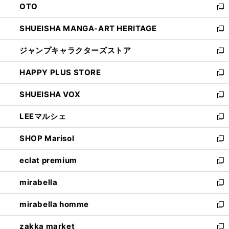
OTO
で
ド
新
開
ウ
し
SHUEISHA MANGA-ART HERITAGE
く
で
い
新
開
ウ
し
ジャンプキャラクターズストア
く
ィ
い
新
ン
ウ
し
HAPPY PLUS STORE
ド
ィ
い
新
ウ
ン
ウ
し
SHUEISHA VOX
で
ド
ィ
い
新
開
ウ
ン
ウ
し
LEEマルシェ
く
で
ド
ィ
い
新
開
ウ
ン
ウ
し
SHOP Marisol
く
で
ド
ィ
い
新
開
ウ
ン
ウ
し
eclat premium
く
で
ド
ィ
い
新
開
ウ
ン
ウ
し
mirabella
く
で
ド
ィ
い
新
開
ウ
ン
ウ
し
mirabella homme
く
で
ド
ィ
い
新
開
ウ
ン
ウ
し
zakka market
く
で
ド
ィ
い
新