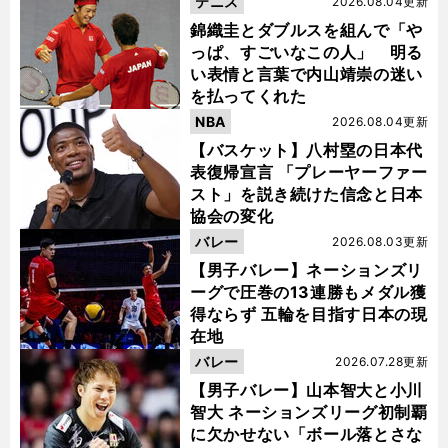
テニス
2026.08.04更新
錦織圭とダブルスを組んで「や
っぱ、すごいなこの人」 明る
い表情と言葉で内山靖崇の迷い
を払ってくれた
NBA
2026.08.04更新
【バスケット】八村塁の日本代
表復帰宣言 「プレーヤーファー
スト」を説き続けた信念と日本
協会の変化
バレー
2026.08.03更新
【男子バレー】ネーションズリ
ーグで圧巻の13連勝もメダル獲
得ならず 五輪を目指す日本の現
在地
バレー
2026.07.28更新
【男子バレー】山本智大と小川
智大 ネーションズリーグ初制覇
に欠かせない「ボール落とさな