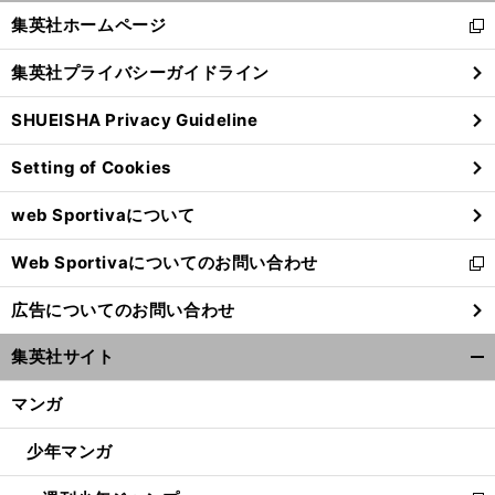
く/
集英社ホームページ
新
閉
し
じ
集英社プライバシーガイドライン
い
る
ウ
SHUEISHA Privacy Guideline
ィ
ン
Setting of Cookies
ド
ウ
web Sportivaについて
で
開
Web Sportivaについてのお問い合わせ
く
新
し
広告についてのお問い合わせ
い
ウ
集英社サイト
ィ
開
ン
く/
マンガ
ド
閉
ウ
じ
少年マンガ
で
る
開