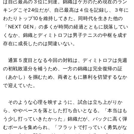
は自己最高の３位に到達。錦織はケガのため現在のラン
キングこそ24位だが、自己最高は４位を記録し、３年に
わたりトップ10を維持してきた。同時代を生きた他の
「NEXT GEN」の多くが時間の経過とともに脱落してい
くなか、錦織とディミトロフは男子テニスの中枢を成す
存在に成長したのは間違いない。
通算５度目となる今回の対戦は、ディミトロフは先週
の初戦敗退分を補うため、一方の錦織は完全復帰の証
（あかし）を掴むため、両者ともに勝利を切望するなか
で迎えていた。
そのような心理を映すように、試合は立ち上がりか
ら、ややペースを落とした打ち合いとなる。「本当はも
う少し打っていきたかった」錦織だが、バックに高く弾
むボールを集められ、「フラットで打っていく勇気がな