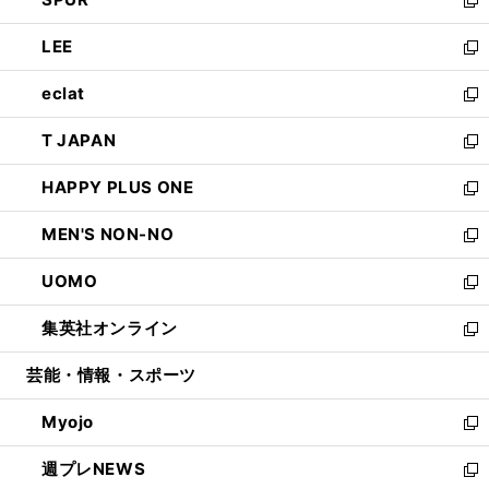
で
ド
ィ
い
新
開
ウ
ン
ウ
し
LEE
く
で
ド
ィ
い
新
開
ウ
ン
ウ
し
eclat
く
で
ド
ィ
い
新
開
ウ
ン
ウ
し
T JAPAN
く
で
ド
ィ
い
新
開
ウ
ン
ウ
し
HAPPY PLUS ONE
く
で
ド
ィ
い
新
開
ウ
ン
ウ
し
MEN'S NON-NO
く
で
ド
ィ
い
新
開
ウ
ン
ウ
し
UOMO
く
で
ド
ィ
い
新
開
ウ
ン
ウ
し
集英社オンライン
く
で
ド
ィ
い
新
開
ウ
ン
ウ
し
芸能・情報・スポーツ
く
で
ド
ィ
い
開
ウ
ン
ウ
Myojo
く
で
ド
ィ
新
開
ウ
ン
し
週プレNEWS
く
で
ド
い
新