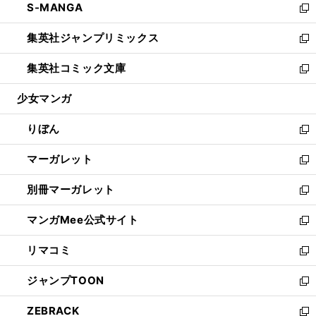
S-MANGA
く
で
ド
ィ
い
新
開
ウ
ン
ウ
し
集英社ジャンプリミックス
く
で
ド
ィ
い
新
開
ウ
ン
ウ
し
集英社コミック文庫
く
で
ド
ィ
い
新
開
ウ
ン
ウ
し
少女マンガ
く
で
ド
ィ
い
開
ウ
ン
ウ
りぼん
く
で
ド
ィ
新
開
ウ
ン
し
マーガレット
く
で
ド
い
新
開
ウ
ウ
し
別冊マーガレット
く
で
ィ
い
新
開
ン
ウ
し
マンガMee公式サイト
く
ド
ィ
い
新
ウ
ン
ウ
し
リマコミ
で
ド
ィ
い
新
開
ウ
ン
ウ
し
ジャンプTOON
く
で
ド
ィ
い
新
開
ウ
ン
ウ
し
ZEBRACK
く
で
ド
ィ
い
新