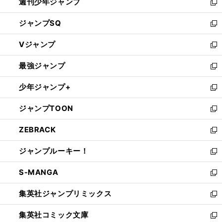
週刊少年ジャンプ
く
新
し
ジャンプSQ
い
新
ウ
し
Vジャンプ
ィ
い
新
ン
ウ
し
最強ジャンプ
ド
ィ
い
新
ウ
ン
ウ
し
少年ジャンプ+
で
ド
ィ
い
新
開
ウ
ン
ウ
し
ジャンプTOON
く
で
ド
ィ
い
新
開
ウ
ン
ウ
し
ZEBRACK
く
で
ド
ィ
い
新
開
ウ
ン
ウ
し
ジャンプルーキー！
く
で
ド
ィ
い
新
開
ウ
ン
ウ
し
S-MANGA
く
で
ド
ィ
い
新
開
ウ
ン
ウ
し
集英社ジャンプリミックス
く
で
ド
ィ
い
新
開
ウ
ン
ウ
し
集英社コミック文庫
く
で
ド
ィ
い
新