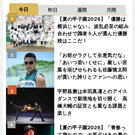
今日
昨日
週間
月間
【夏の甲子園2026】「優勝は
1
横浜じゃない」 波乱必至の組み
合わせで識者５人が選んだ優勝
校はここだ！
「お前がラクして生意気だな」
2
「あいつ若いくせに」厳しい言
葉を浴びせられるも佐藤慎太郎
が貫いた誇りとファンへの思い
宇野昌磨は本田真凜とのアイス
3
ダンスで新境地を切り開く 高
橋大輔の証言とも重なる課題と
楽しさ
4
【夏の甲子園2026】「青春っ
て密なので」の原点はあの夏の