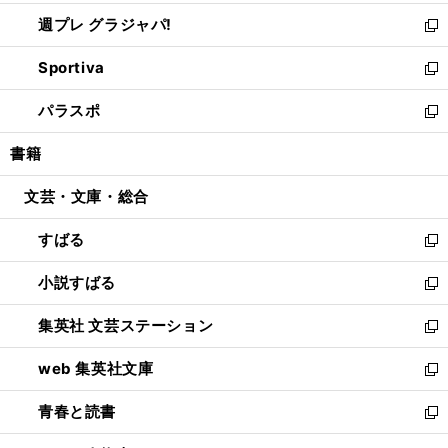
開
ウ
ウ
し
週プレ グラジャパ!
く
で
ィ
い
新
開
ン
ウ
し
Sportiva
く
ド
ィ
い
新
ウ
ン
ウ
し
パラスポ
で
ド
ィ
い
新
開
ウ
ン
ウ
し
書籍
く
で
ド
ィ
い
開
ウ
ン
ウ
文芸・文庫・総合
く
で
ド
ィ
開
ウ
ン
すばる
く
で
ド
新
開
ウ
し
小説すばる
く
で
い
新
開
ウ
し
集英社 文芸ステーション
く
ィ
い
新
ン
ウ
し
web 集英社文庫
ド
ィ
い
新
ウ
ン
ウ
し
青春と読書
で
ド
ィ
い
新
開
ウ
ン
ウ
し