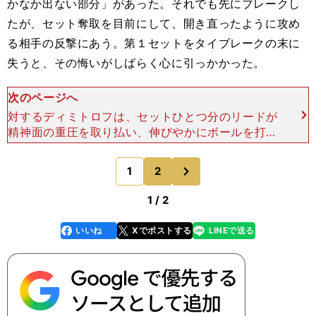
かなか出ない部分」があった。それでも先にブレークし
たが、セット奪取を目前にして、開き直ったように攻め
る相手の反撃にあう。第１セットをタイブレークの末に
失うと、その悔いがしばらく心に引っかかった。
次のページへ
対するディミトロフは、セットひとつ分のリードが
精神面の重圧を取り払い、伸びやかにボールを打て
るようになっていく。第２セットの第６ゲームを４
連続エースでキープしたディミトロフが続くゲーム
次
1
2
のページへ
をブレークした時
1 / 2
いいね
Xでポストする
LINEで送る
line
faceboo
x
k