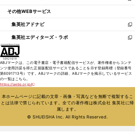
開
ウ
ン
ウ
し
その他WEBサービス
く
で
ド
ィ
い
開
ウ
ン
ウ
集英社アドナビ
く
で
ド
ィ
新
開
ウ
ン
し
集英社エディターズ・ラボ
く
で
ド
い
新
開
ウ
ウ
し
く
で
ィ
い
開
ン
ウ
ABJマークは、この電子書店・電子書籍配信サービスが、著作権者からコンテ
く
ド
ィ
ンツ使用許諾を得た正規版配信サービスであることを示す登録商標（登録番号
ウ
ン
第6091713号）です。ABJマークの詳細、ABJマークを掲示しているサービス
で
ド
の一覧はこちら。
開
ウ
https://aebs.or.jp/
新
く
で
し
い
開
本ホームページに記載の文章・画像・写真などを無断で複製するこ
ウ
く
とは法律で禁じられています。全ての著作権は株式会社 集英社に帰
ィ
属します。
ン
ド
© SHUEISHA Inc. All Rights Reserved.
ウ
で
開
く