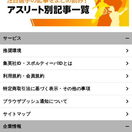
サービス
開
く/
推奨環境
閉
じ
、
ノ
」
前
集英社ID・スポルティーバIDとは
る
へ
利用規約・会員規約
特定商取引法に基づく表示・その他の事項
ブラウザプッシュ通知について
サイトマップ
企業情報
開