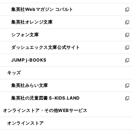
開
ウ
ン
ウ
集英社Webマガジン コバルト
く
で
ド
ィ
新
開
ウ
ン
し
集英社オレンジ文庫
く
で
ド
い
新
開
ウ
ウ
し
シフォン文庫
く
で
ィ
い
新
開
ン
ウ
し
ダッシュエックス文庫公式サイト
く
ド
ィ
い
新
ウ
ン
ウ
し
JUMP j-BOOKS
で
ド
ィ
い
新
開
ウ
ン
ウ
し
キッズ
く
で
ド
ィ
い
開
ウ
ン
ウ
集英社みらい文庫
く
で
ド
ィ
新
開
ウ
ン
し
集英社の児童図書 S-KIDS.LAND
く
で
ド
い
新
開
ウ
ウ
し
オンラインストア・
その他WEBサービス
く
で
ィ
い
開
ン
ウ
オンラインストア
く
ド
ィ
ウ
ン