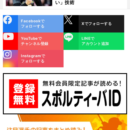
い」技術
cebo
X
Facebookで
Xでフォローする
ok
フォローする
uTube
LINE
YouTubeで
LINEで
チャンネル登録
アカウント追加
stagra
Instagramで
m
フォローする