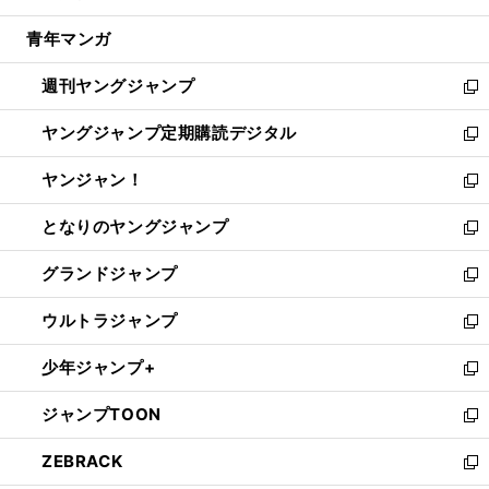
開
ウ
ン
ウ
し
青年マンガ
く
で
ド
ィ
い
開
ウ
ン
ウ
週刊ヤングジャンプ
く
で
ド
ィ
新
開
ウ
ン
し
ヤングジャンプ定期購読デジタル
く
で
ド
い
新
開
ウ
ウ
し
ヤンジャン！
く
で
ィ
い
新
開
ン
ウ
し
となりのヤングジャンプ
く
ド
ィ
い
新
ウ
ン
ウ
し
グランドジャンプ
で
ド
ィ
い
新
開
ウ
ン
ウ
し
ウルトラジャンプ
く
で
ド
ィ
い
新
開
ウ
ン
ウ
し
少年ジャンプ+
く
で
ド
ィ
い
新
開
ウ
ン
ウ
し
ジャンプTOON
く
で
ド
ィ
い
新
開
ウ
ン
ウ
し
ZEBRACK
く
で
ド
ィ
い
新
開
ウ
ン
ウ