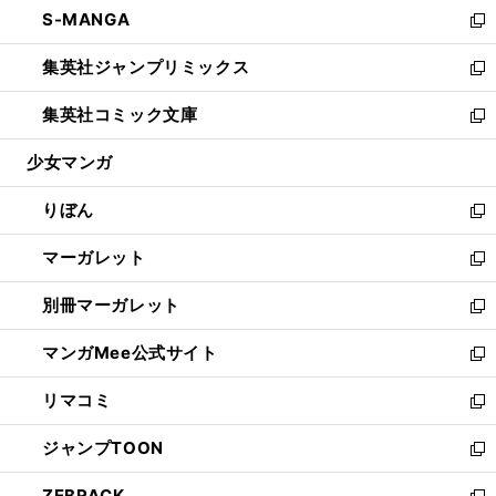
し
S-MANGA
く
で
ド
ィ
い
新
開
ウ
ン
ウ
し
集英社ジャンプリミックス
く
で
ド
ィ
い
新
開
ウ
ン
ウ
し
集英社コミック文庫
く
で
ド
ィ
い
新
開
ウ
ン
ウ
し
少女マンガ
く
で
ド
ィ
い
開
ウ
ン
ウ
りぼん
く
で
ド
ィ
新
開
ウ
ン
し
マーガレット
く
で
ド
い
新
開
ウ
ウ
し
別冊マーガレット
く
で
ィ
い
新
開
ン
ウ
し
マンガMee公式サイト
く
ド
ィ
い
新
ウ
ン
ウ
し
リマコミ
で
ド
ィ
い
新
開
ウ
ン
ウ
し
ジャンプTOON
く
で
ド
ィ
い
新
開
ウ
ン
ウ
し
ZEBRACK
く