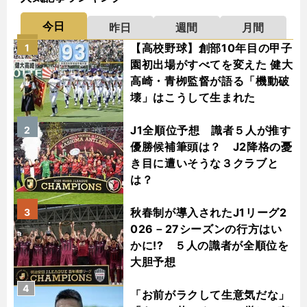
今日
昨日
週間
月間
【高校野球】創部10年目の甲子
1
園初出場がすべてを変えた 健大
高崎・青栁監督が語る「機動破
壊」はこうして生まれた
J1全順位予想 識者５人が推す
2
優勝候補筆頭は？ J2降格の憂
き目に遭いそうな３クラブと
は？
秋春制が導入されたJ1リーグ2
3
026－27シーズンの行方はい
かに!? ５人の識者が全順位を
大胆予想
4
「お前がラクして生意気だな」