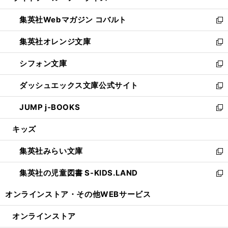
開
ウ
ン
ウ
集英社Webマガジン コバルト
く
で
ド
ィ
新
開
ウ
ン
し
集英社オレンジ文庫
く
で
ド
い
新
開
ウ
ウ
し
シフォン文庫
く
で
ィ
い
新
開
ン
ウ
し
ダッシュエックス文庫公式サイト
く
ド
ィ
い
新
ウ
ン
ウ
し
JUMP j-BOOKS
で
ド
ィ
い
新
開
ウ
ン
ウ
し
キッズ
く
で
ド
ィ
い
開
ウ
ン
ウ
集英社みらい文庫
く
で
ド
ィ
新
開
ウ
ン
し
集英社の児童図書 S-KIDS.LAND
く
で
ド
い
新
開
ウ
ウ
し
オンラインストア・
その他WEBサービス
く
で
ィ
い
開
ン
ウ
オンラインストア
く
ド
ィ