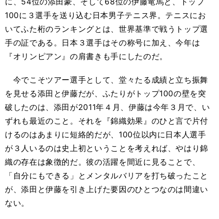
に、54位の添田豪、そして68位の伊藤竜馬と、トップ
100に３選手を送り込む日本男子テニス界。テニスにお
いてふた桁のランキングとは、世界基準で戦うトップ選
手の証である。日本３選手はその称号に加え、今年は
『オリンピアン』の肩書きも手にしたのだ。
今でこそツアー選手として、堂々たる成績と立ち振舞
を見せる添田と伊藤だが、ふたりがトップ100の壁を突
破したのは、添田が2011年４月、伊藤は今年３月で、い
ずれも最近のこと。それを『錦織効果』のひと言で片付
けるのはあまりに短絡的だが、100位以内に日本人選手
が３人いるのは史上初ということを考えれば、やはり錦
織の存在は象徴的だ。彼の活躍を間近に見ることで、
「自分にもできる」とメンタルバリアを打ち破ったこと
が、添田と伊藤を引き上げた要因のひとつなのは間違い
ない。