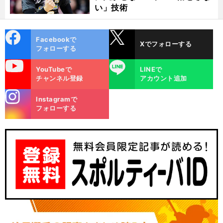
い」技術
cebo
X
Facebookで
Xでフォローする
ok
フォローする
uTube
LINE
YouTubeで
LINEで
チャンネル登録
アカウント追加
stagra
Instagramで
m
フォローする