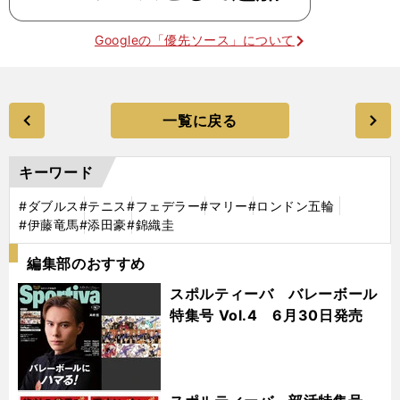
Googleの「優先ソース」について
一覧に戻る
キーワード
#ダブルス
#テニス
#フェデラー
#マリー
#ロンドン五輪
#伊藤竜馬
#添田豪
#錦織圭
編集部のおすすめ
スポルティーバ バレーボール
特集号 Vol.4 6月30日発売