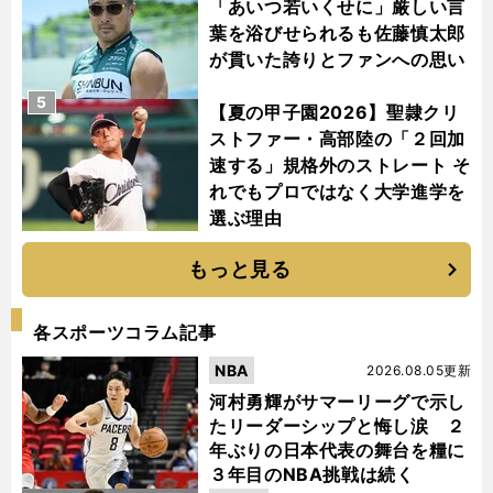
「あいつ若いくせに」厳しい言
葉を浴びせられるも佐藤慎太郎
が貫いた誇りとファンへの思い
5
【夏の甲子園2026】聖隷クリ
ストファー・高部陸の「２回加
速する」規格外のストレート そ
れでもプロではなく大学進学を
選ぶ理由
もっと見る
各スポーツコラム記事
NBA
2026.08.05更新
河村勇輝がサマーリーグで示し
たリーダーシップと悔し涙 ２
年ぶりの日本代表の舞台を糧に
３年目のNBA挑戦は続く