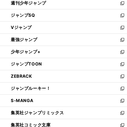
週刊少年ジャンプ
く
新
し
ジャンプSQ
い
新
ウ
し
Vジャンプ
ィ
い
新
ン
ウ
し
最強ジャンプ
ド
ィ
い
新
ウ
ン
ウ
し
少年ジャンプ+
で
ド
ィ
い
新
開
ウ
ン
ウ
し
ジャンプTOON
く
で
ド
ィ
い
新
開
ウ
ン
ウ
し
ZEBRACK
く
で
ド
ィ
い
新
開
ウ
ン
ウ
し
ジャンプルーキー！
く
で
ド
ィ
い
新
開
ウ
ン
ウ
し
S-MANGA
く
で
ド
ィ
い
新
開
ウ
ン
ウ
し
集英社ジャンプリミックス
く
で
ド
ィ
い
新
開
ウ
ン
ウ
し
集英社コミック文庫
く
で
ド
ィ
い
新