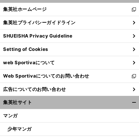
ニス
錦織圭
全米オープン準備万端「
ードコート用に仕上げます
く/
集英社ホームページ
新
閉
し
じ
集英社プライバシーガイドライン
い
る
ウ
SHUEISHA Privacy Guideline
ィ
ン
Setting of Cookies
ド
ウ
web Sportivaについて
で
開
Web Sportivaについてのお問い合わせ
く
新
し
広告についてのお問い合わせ
い
ウ
集英社サイト
ィ
開
ン
く/
マンガ
ド
閉
ウ
じ
少年マンガ
で
る
開