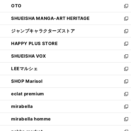
ウ
ン
OTO
で
ド
新
開
ウ
し
SHUEISHA MANGA-ART HERITAGE
く
で
い
新
開
ウ
し
ジャンプキャラクターズストア
く
ィ
い
新
ン
ウ
し
HAPPY PLUS STORE
ド
ィ
い
新
ウ
ン
ウ
し
SHUEISHA VOX
で
ド
ィ
い
新
開
ウ
ン
ウ
し
LEEマルシェ
く
で
ド
ィ
い
新
開
ウ
ン
ウ
し
SHOP Marisol
く
で
ド
ィ
い
新
開
ウ
ン
ウ
し
eclat premium
く
で
ド
ィ
い
新
開
ウ
ン
ウ
し
mirabella
く
で
ド
ィ
い
新
開
ウ
ン
ウ
し
mirabella homme
く
で
ド
ィ
い
新
開
ウ
ン
ウ
し