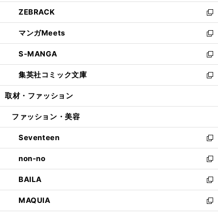
開
ウ
ン
ウ
し
ZEBRACK
く
で
ド
ィ
い
新
開
ウ
ン
ウ
し
マンガMeets
く
で
ド
ィ
い
新
開
ウ
ン
ウ
し
S-MANGA
く
で
ド
ィ
い
新
開
ウ
ン
ウ
し
集英社コミック文庫
く
で
ド
ィ
い
新
開
ウ
ン
ウ
し
取材・ファッション
く
で
ド
ィ
い
開
ウ
ン
ウ
ファッション・美容
く
で
ド
ィ
開
ウ
ン
Seventeen
く
で
ド
新
開
ウ
し
non-no
く
で
い
新
開
ウ
し
BAILA
く
ィ
い
新
ン
ウ
し
MAQUIA
ド
ィ
い
新
ウ
ン
ウ
し