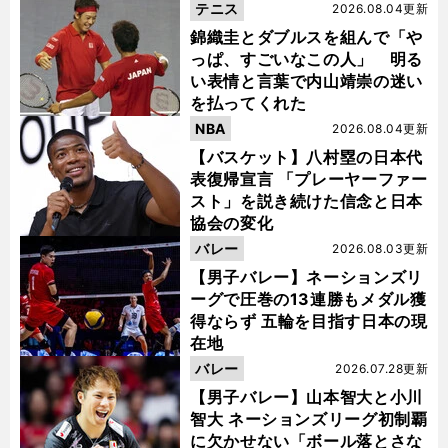
テニス
2026.08.04更新
錦織圭とダブルスを組んで「や
っぱ、すごいなこの人」 明る
い表情と言葉で内山靖崇の迷い
を払ってくれた
NBA
2026.08.04更新
【バスケット】八村塁の日本代
表復帰宣言 「プレーヤーファー
スト」を説き続けた信念と日本
協会の変化
バレー
2026.08.03更新
【男子バレー】ネーションズリ
ーグで圧巻の13連勝もメダル獲
得ならず 五輪を目指す日本の現
在地
バレー
2026.07.28更新
【男子バレー】山本智大と小川
智大 ネーションズリーグ初制覇
に欠かせない「ボール落とさな