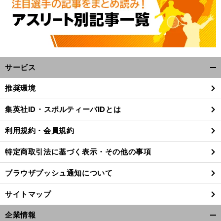
サービス
開
く/
推奨環境
閉
じ
集英社ID・スポルティーバIDとは
る
利用規約・会員規約
特定商取引法に基づく表示・その他の事項
ブラウザプッシュ通知について
サイトマップ
】
。
自
企業情報
【
テ
】
、
ハ
」
開