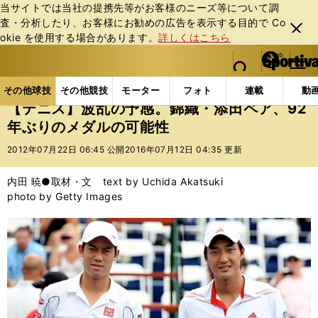
当サイトでは当社の提携先等がお客様のニーズ等について調
査・分析したり、お客様にお勧めの広告を表⽰する⽬的で Co
閉じ
okie を使⽤する場合があります。
詳しくはこちら
る
マイペ
web Sportiva (webスポルティーバ)
検索
メニュ
we
ー
その他球技の記事一覧
テニス
【テニス】波乱の予感
b
ジ
その他球技
その他競技
モーター
フォト
連載
動
ス
【テニス】波乱の予感。錦織・添田ペア、92
ポ
年ぶりのメダルの可能性
ル
テ
2012年07月22日 06:45 公開
2016年07月12日 04:35 更新
ィ
ー
内田 暁●取材・文 text by Uchida Akatsuki
バ
photo by Getty Images