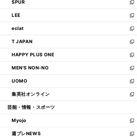
SPUR
で
ド
ィ
い
新
開
ウ
ン
ウ
し
LEE
く
で
ド
ィ
い
新
開
ウ
ン
ウ
し
eclat
く
で
ド
ィ
い
新
開
ウ
ン
ウ
し
T JAPAN
く
で
ド
ィ
い
新
開
ウ
ン
ウ
し
HAPPY PLUS ONE
く
で
ド
ィ
い
新
開
ウ
ン
ウ
し
MEN'S NON-NO
く
で
ド
ィ
い
新
開
ウ
ン
ウ
し
UOMO
く
で
ド
ィ
い
新
開
ウ
ン
ウ
し
集英社オンライン
く
で
ド
ィ
い
新
開
ウ
ン
ウ
し
芸能・情報・スポーツ
く
で
ド
ィ
い
開
ウ
ン
ウ
Myojo
く
で
ド
ィ
新
開
ウ
ン
し
週プレNEWS
く
で
ド
い
新