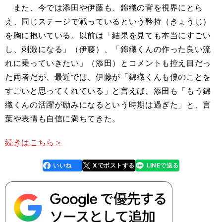
また、今では添田や伊藤も、錦織の背を視界にとら
え、同じステージで戦っているという矜持（きょうじ）
を胸に抱いている。以前は「結果を見ても本当にすごい
し、刺激になる」（伊藤）、「錦織くんの作った良い流
れに乗っていきたい」（添田）とコメントも控え目だっ
た両者だが、最近では、伊藤が「錦織くんも僕のことを
すごいと思ってくれている」と言えば、添田も「もう錦
織くんの活躍が励みになるという時期は過ぎた」と、言
葉や表情も自信に満ちてきた。
続きはこちら＞
いいね
Xでポストする
LINEで送る
line
faceboo
x
k