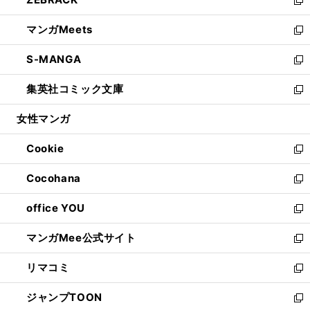
で
ド
ィ
い
新
開
ウ
ン
ウ
し
マンガMeets
く
で
ド
ィ
い
新
開
ウ
ン
ウ
し
S-MANGA
く
で
ド
ィ
い
新
開
ウ
ン
ウ
し
集英社コミック文庫
く
で
ド
ィ
い
新
開
ウ
ン
ウ
し
女性マンガ
く
で
ド
ィ
い
開
ウ
ン
ウ
Cookie
く
で
ド
ィ
新
開
ウ
ン
し
Cocohana
く
で
ド
い
新
開
ウ
ウ
し
office YOU
く
で
ィ
い
新
開
ン
ウ
し
マンガMee公式サイト
く
ド
ィ
い
新
ウ
ン
ウ
し
リマコミ
で
ド
ィ
い
新
開
ウ
ン
ウ
し
ジャンプTOON
く
で
ド
ィ
い
新