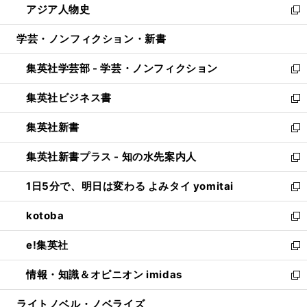
アジア人物史
く
で
ド
ィ
い
新
開
ウ
ン
ウ
し
学芸・ノンフィクション・新書
く
で
ド
ィ
い
開
ウ
ン
ウ
集英社学芸部 - 学芸・ノンフィクション
く
で
ド
ィ
新
開
ウ
ン
し
集英社ビジネス書
く
で
ド
い
新
開
ウ
ウ
し
集英社新書
く
で
ィ
い
新
開
ン
ウ
し
集英社新書プラス - 知の水先案内人
く
ド
ィ
い
新
ウ
ン
ウ
し
1日5分で、明日は変わる よみタイ yomitai
で
ド
ィ
い
新
開
ウ
ン
ウ
し
kotoba
く
で
ド
ィ
い
新
開
ウ
ン
ウ
し
e!集英社
く
で
ド
ィ
い
新
開
ウ
ン
ウ
し
情報・知識＆オピニオン imidas
く
で
ド
ィ
い
新
開
ウ
ン
ウ
し
ライトノベル・ノベライズ
く
で
ド
ィ
い