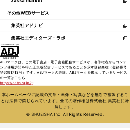
zakka market
く
で
ド
ィ
い
新
開
ウ
ン
ウ
し
その他WEBサービス
く
で
ド
ィ
い
開
ウ
ン
ウ
集英社アドナビ
く
で
ド
ィ
新
開
ウ
ン
し
集英社エディターズ・ラボ
く
で
ド
い
新
開
ウ
ウ
し
く
で
ィ
い
開
ン
ウ
ABJマークは、この電子書店・電子書籍配信サービスが、著作権者からコンテ
く
ド
ィ
ンツ使用許諾を得た正規版配信サービスであることを示す登録商標（登録番号
ウ
ン
第6091713号）です。ABJマークの詳細、ABJマークを掲示しているサービス
で
ド
の一覧はこちら。
開
ウ
https://aebs.or.jp/
新
く
で
し
い
開
本ホームページに記載の文章・画像・写真などを無断で複製するこ
ウ
く
とは法律で禁じられています。全ての著作権は株式会社 集英社に帰
ィ
属します。
ン
ド
© SHUEISHA Inc. All Rights Reserved.
ウ
で
開
く