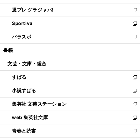
開
ウ
ウ
し
週プレ グラジャパ!
く
で
ィ
い
新
開
ン
ウ
し
Sportiva
く
ド
ィ
い
新
ウ
ン
ウ
し
パラスポ
で
ド
ィ
い
新
開
ウ
ン
ウ
し
書籍
く
で
ド
ィ
い
開
ウ
ン
ウ
文芸・文庫・総合
く
で
ド
ィ
開
ウ
ン
すばる
く
で
ド
新
開
ウ
し
小説すばる
く
で
い
新
開
ウ
し
集英社 文芸ステーション
く
ィ
い
新
ン
ウ
し
web 集英社文庫
ド
ィ
い
新
ウ
ン
ウ
し
青春と読書
で
ド
ィ
い
新
開
ウ
ン
ウ
し