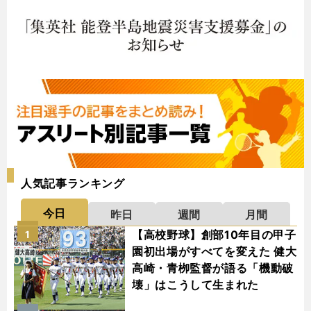
人気記事ランキング
今日
昨日
週間
月間
【高校野球】創部10年目の甲子
1
園初出場がすべてを変えた 健大
高崎・青栁監督が語る「機動破
壊」はこうして生まれた