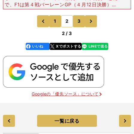
で、F1は第４戦バーレーンGP（４月12日決勝）と
第５戦サウジアラビアGP（４月19日決勝）の中止
が決定し、４月はレースが開催されません。その休
次
1
2
3
のページへ
のページへ
み期間を
前
2 / 3
いいね
Xでポストする
LINEで送る
line
faceboo
x
k
Googleの「優先ソース」について
一覧に戻る