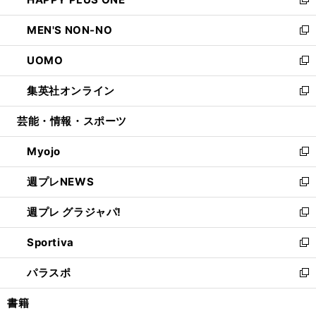
ド
ィ
い
新
開
ウ
ン
ウ
し
MEN'S NON-NO
く
で
ド
ィ
い
新
開
ウ
ン
ウ
し
UOMO
く
で
ド
ィ
い
新
開
ウ
ン
ウ
し
集英社オンライン
く
で
ド
ィ
い
新
開
ウ
ン
ウ
し
芸能・情報・スポーツ
く
で
ド
ィ
い
開
ウ
ン
ウ
Myojo
く
で
ド
ィ
新
開
ウ
ン
し
週プレNEWS
く
で
ド
い
新
開
ウ
ウ
し
週プレ グラジャパ!
く
で
ィ
い
新
開
ン
ウ
し
Sportiva
く
ド
ィ
い
新
ウ
ン
ウ
し
パラスポ
で
ド
ィ
い
新
開
ウ
ン
ウ
し
書籍
く
で
ド
ィ
い