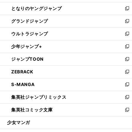
開
ン
ウ
し
となりのヤングジャンプ
く
ド
ィ
い
新
ウ
ン
ウ
し
グランドジャンプ
で
ド
ィ
い
新
開
ウ
ン
ウ
し
ウルトラジャンプ
く
で
ド
ィ
い
新
開
ウ
ン
ウ
し
少年ジャンプ+
く
で
ド
ィ
い
新
開
ウ
ン
ウ
し
ジャンプTOON
く
で
ド
ィ
い
新
開
ウ
ン
ウ
し
ZEBRACK
く
で
ド
ィ
い
新
開
ウ
ン
ウ
し
S-MANGA
く
で
ド
ィ
い
新
開
ウ
ン
ウ
し
集英社ジャンプリミックス
く
で
ド
ィ
い
新
開
ウ
ン
ウ
し
集英社コミック文庫
く
で
ド
ィ
い
新
開
ウ
ン
ウ
し
少女マンガ
く
で
ド
ィ
い
開
ウ
ン
ウ