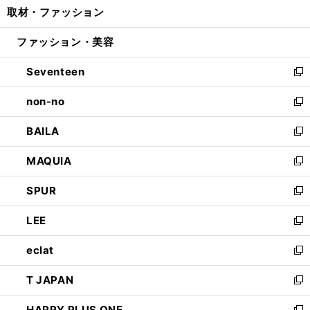
取材・ファッション
く
で
ド
ィ
い
開
ウ
ン
ウ
ファッション・美容
く
で
ド
ィ
開
ウ
ン
Seventeen
く
で
ド
新
開
ウ
し
non-no
く
で
い
新
開
ウ
し
BAILA
く
ィ
い
新
ン
ウ
し
MAQUIA
ド
ィ
い
新
ウ
ン
ウ
し
SPUR
で
ド
ィ
い
新
開
ウ
ン
ウ
し
LEE
く
で
ド
ィ
い
新
開
ウ
ン
ウ
し
eclat
く
で
ド
ィ
い
新
開
ウ
ン
ウ
し
T JAPAN
く
で
ド
ィ
い
新
開
ウ
ン
ウ
し
HAPPY PLUS ONE
く
で