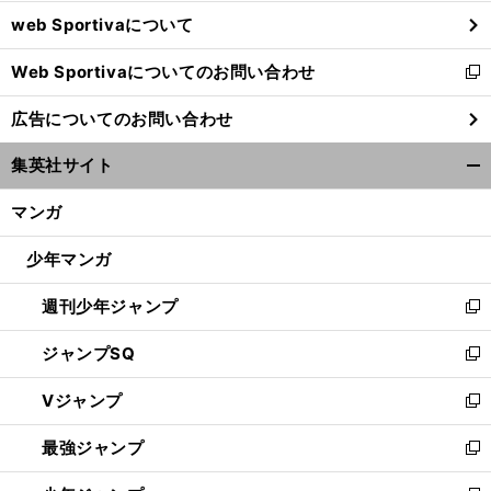
ウ
web Sportivaについて
で
開
Web Sportivaについてのお問い合わせ
く
新
し
広告についてのお問い合わせ
い
ウ
集英社サイト
ィ
開
ン
く/
マンガ
ド
閉
ウ
じ
少年マンガ
で
る
開
週刊少年ジャンプ
く
新
し
ジャンプSQ
い
新
ウ
し
Vジャンプ
ィ
い
新
ン
ウ
し
最強ジャンプ
ド
ィ
い
新
ウ
ン
ウ
し