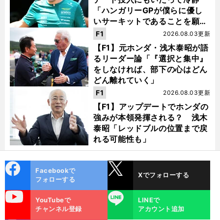
「ハンガリーGPが僕らに優し
いサーキットであることを願
う」
F1
2026.08.03更新
【F1】元ホンダ・浅木泰昭が語
るリーダー論「『選択と集中』
をしなければ、部下の心はどん
どん離れていく」
F1
2026.08.03更新
【F1】アップデートでホンダの
強みが本領発揮される？ 浅木
泰昭「レッドブルの位置まで戻
れる可能性も」
cebo
X
Facebookで
Xでフォローする
ok
フォローする
uTube
LINE
YouTubeで
LINEで
チャンネル登録
アカウント追加