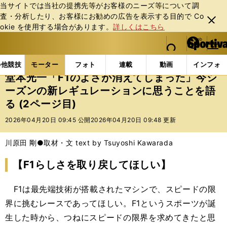
当サイトでは当社の提携先等がお客様のニーズ等について調
査・分析したり、お客様にお勧めの広告を表⽰する⽬的で Co
閉じ
okie を使⽤する場合があります。
詳しくはこちら
る
マイペ
web Sportiva (webスポルティーバ)
検索
メニュ
we
ー
モーターの記事一覧
モーター
F1
堂本光一「F
b
ジ
の他競技
モーター
フォト
連載
動画
インフォ
ス
堂本光一「F1のよさが消えてしまった」今シ
ポ
ーズンの新レギュレーションに思うことを語
ル
る (2ページ目)
テ
ィ
2026年04月20日 09:45 公開
2026年04月20日 09:48 更新
ー
バ
川原田 剛●取材・文 text by Tsuyoshi Kawarada
【F1らしさを取り戻してほしい】
F1は最先端技術が搭載されたマシンで、スピードの限
界に挑むレースであってほしい。F1というスポーツが誕
生した時から、つねにスピードの限界を求めてきたと思