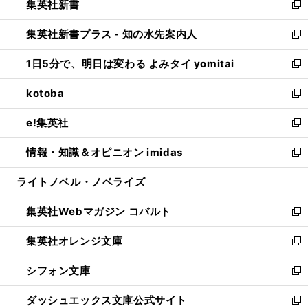
集英社新書
く
で
ィ
い
新
開
ン
ウ
し
集英社新書プラス - 知の水先案内人
く
ド
ィ
い
新
ウ
ン
ウ
し
1日5分で、明日は変わる よみタイ yomitai
で
ド
ィ
い
新
開
ウ
ン
ウ
し
kotoba
く
で
ド
ィ
い
新
開
ウ
ン
ウ
し
e!集英社
く
で
ド
ィ
い
新
開
ウ
ン
ウ
し
情報・知識＆オピニオン imidas
く
で
ド
ィ
い
新
開
ウ
ン
ウ
し
ライトノベル・ノベライズ
く
で
ド
ィ
い
開
ウ
ン
ウ
集英社Webマガジン コバルト
く
で
ド
ィ
新
開
ウ
ン
し
集英社オレンジ文庫
く
で
ド
い
新
開
ウ
ウ
し
シフォン文庫
く
で
ィ
い
新
開
ン
ウ
し
ダッシュエックス文庫公式サイト
く
ド
ィ
い
新