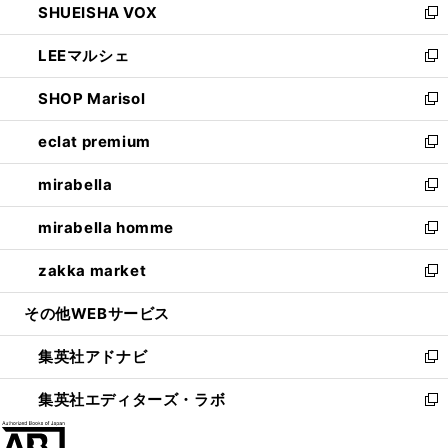
SHUEISHA VOX
で
ド
ィ
い
新
開
ウ
ン
ウ
し
LEEマルシェ
く
で
ド
ィ
い
新
開
ウ
ン
ウ
し
SHOP Marisol
く
で
ド
ィ
い
新
開
ウ
ン
ウ
し
eclat premium
く
で
ド
ィ
い
新
開
ウ
ン
ウ
し
mirabella
く
で
ド
ィ
い
新
開
ウ
ン
ウ
し
mirabella homme
く
で
ド
ィ
い
新
開
ウ
ン
ウ
し
zakka market
く
で
ド
ィ
い
新
開
ウ
ン
ウ
し
その他WEBサービス
く
で
ド
ィ
い
開
ウ
ン
ウ
集英社アドナビ
く
で
ド
ィ
新
開
ウ
ン
し
集英社エディターズ・ラボ
く
で
ド
い
新
開
ウ
ウ
し
く
で
ィ
い