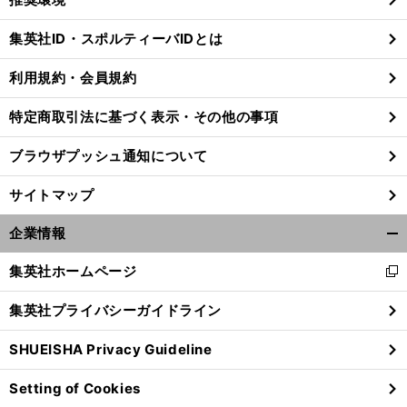
閉
じ
集英社ID・スポルティーバIDとは
る
利用規約・会員規約
前
特定商取引法に基づく表示・その他の事項
へ
ブラウザプッシュ通知について
サイトマップ
企業情報
開
く/
集英社ホームページ
新
閉
し
じ
集英社プライバシーガイドライン
い
る
ウ
SHUEISHA Privacy Guideline
ィ
ン
Setting of Cookies
ド