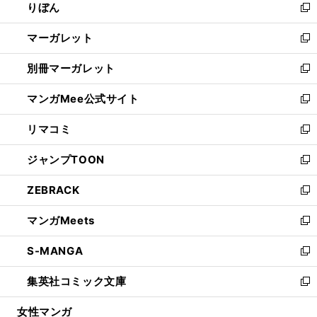
りぼん
く
で
ド
ィ
新
開
ウ
ン
し
マーガレット
く
で
ド
い
新
開
ウ
ウ
し
別冊マーガレット
く
で
ィ
い
新
開
ン
ウ
し
マンガMee公式サイト
く
ド
ィ
い
新
ウ
ン
ウ
し
リマコミ
で
ド
ィ
い
新
開
ウ
ン
ウ
し
ジャンプTOON
く
で
ド
ィ
い
新
開
ウ
ン
ウ
し
ZEBRACK
く
で
ド
ィ
い
新
開
ウ
ン
ウ
し
マンガMeets
く
で
ド
ィ
い
新
開
ウ
ン
ウ
し
S-MANGA
く
で
ド
ィ
い
新
開
ウ
ン
ウ
し
集英社コミック文庫
く
で
ド
ィ
い
新
開
ウ
ン
ウ
し
女性マンガ
く
で
ド
ィ
い