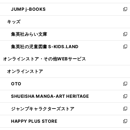
ウ
ン
ウ
し
JUMP j-BOOKS
で
ド
ィ
い
新
開
ウ
ン
ウ
し
キッズ
く
で
ド
ィ
い
開
ウ
ン
ウ
集英社みらい文庫
く
で
ド
ィ
新
開
ウ
ン
し
集英社の児童図書 S-KIDS.LAND
く
で
ド
い
新
開
ウ
ウ
し
オンラインストア・
その他WEBサービス
く
で
ィ
い
開
ン
ウ
オンラインストア
く
ド
ィ
ウ
ン
OTO
で
ド
新
開
ウ
し
SHUEISHA MANGA-ART HERITAGE
く
で
い
新
開
ウ
し
ジャンプキャラクターズストア
く
ィ
い
新
ン
ウ
し
HAPPY PLUS STORE
ド
ィ
い
新
ウ
ン
ウ
し