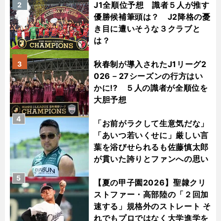
J1全順位予想 識者５人が推す
2
優勝候補筆頭は？ J2降格の憂
き目に遭いそうな３クラブと
は？
秋春制が導入されたJ1リーグ2
3
026－27シーズンの行方はい
かに!? ５人の識者が全順位を
大胆予想
4
「お前がラクして生意気だな」
「あいつ若いくせに」厳しい言
葉を浴びせられるも佐藤慎太郎
が貫いた誇りとファンへの思い
5
【夏の甲子園2026】聖隷クリ
ストファー・高部陸の「２回加
速する」規格外のストレート そ
れでもプロではなく大学進学を