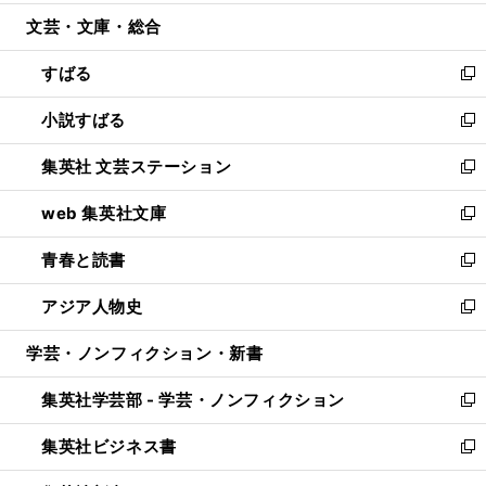
開
ウ
ン
ウ
文芸・文庫・総合
く
で
ド
ィ
開
ウ
ン
すばる
く
で
ド
新
開
ウ
し
小説すばる
く
で
い
新
開
ウ
し
集英社 文芸ステーション
く
ィ
い
新
ン
ウ
し
web 集英社文庫
ド
ィ
い
新
ウ
ン
ウ
し
青春と読書
で
ド
ィ
い
新
開
ウ
ン
ウ
し
アジア人物史
く
で
ド
ィ
い
新
開
ウ
ン
ウ
し
学芸・ノンフィクション・新書
く
で
ド
ィ
い
開
ウ
ン
ウ
集英社学芸部 - 学芸・ノンフィクション
く
で
ド
ィ
新
開
ウ
ン
し
集英社ビジネス書
く
で
ド
い
新
開
ウ
ウ
し