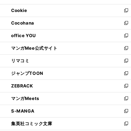
開
ウ
ン
ウ
Cookie
く
で
ド
ィ
新
開
ウ
ン
し
Cocohana
く
で
ド
い
新
開
ウ
ウ
し
office YOU
く
で
ィ
い
新
開
ン
ウ
し
マンガMee公式サイト
く
ド
ィ
い
新
ウ
ン
ウ
し
リマコミ
で
ド
ィ
い
新
開
ウ
ン
ウ
し
ジャンプTOON
く
で
ド
ィ
い
新
開
ウ
ン
ウ
し
ZEBRACK
く
で
ド
ィ
い
新
開
ウ
ン
ウ
し
マンガMeets
く
で
ド
ィ
い
新
開
ウ
ン
ウ
し
S-MANGA
く
で
ド
ィ
い
新
開
ウ
ン
ウ
し
集英社コミック文庫
く
で
ド
ィ
い
新
開
ウ
ン
ウ
し