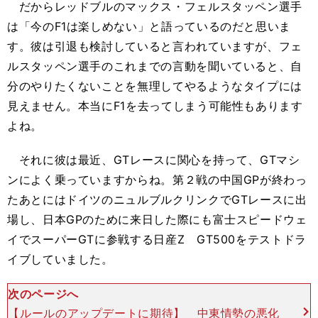
だからレッドブルのマックス・フェルスタッペン選手
は「今のF1は楽しめない」と語っているのだと思いま
す。彼は引退も検討していると言われていますが、フェ
ルスタッペン選手のこれまでの言動を聞いていると、自
分のやりたくないことを無理してやるようなタイプには
見えません。本当にF1を去ってしまう可能性もあります
よね。
それに彼は最近、GTレースに関心を持って、GTマシ
ンによく乗っていますからね。第２戦の中国GPが終わっ
たあとにはドイツのニュルブルクリンクでGTレースに出
場し、日本GPのために来日した際にも富士スピードウェ
イでスーパーGTに参戦する日産Z GT500をテストドラ
イブしていました。
次のページへ
【ルールのアップデートに期待】 中東情勢の悪化