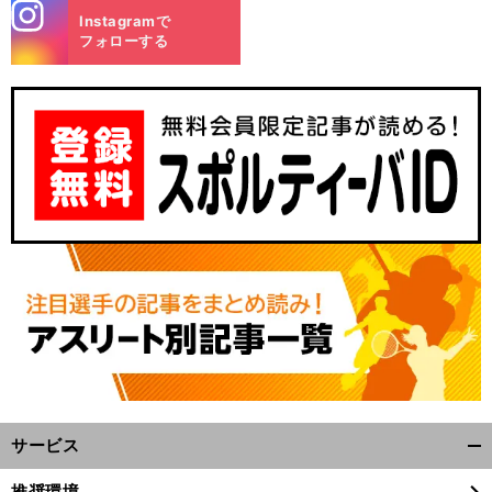
stagra
Instagramで
m
フォローする
サービス
開
く/
推奨環境