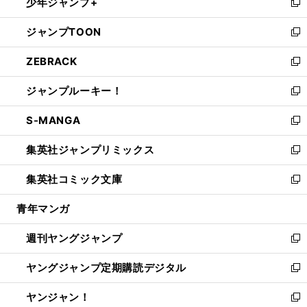
少年ジャンプ+
で
ド
ィ
い
新
開
ウ
ン
ウ
し
ジャンプTOON
く
で
ド
ィ
い
新
開
ウ
ン
ウ
し
ZEBRACK
く
で
ド
ィ
い
新
開
ウ
ン
ウ
し
ジャンプルーキー！
く
で
ド
ィ
い
新
開
ウ
ン
ウ
し
S-MANGA
く
で
ド
ィ
い
新
開
ウ
ン
ウ
し
集英社ジャンプリミックス
く
で
ド
ィ
い
新
開
ウ
ン
ウ
し
集英社コミック文庫
く
で
ド
ィ
い
新
開
ウ
ン
ウ
し
青年マンガ
く
で
ド
ィ
い
開
ウ
ン
ウ
週刊ヤングジャンプ
く
で
ド
ィ
新
開
ウ
ン
し
ヤングジャンプ定期購読デジタル
く
で
ド
い
新
開
ウ
ウ
し
ヤンジャン！
く
で
ィ
い
新