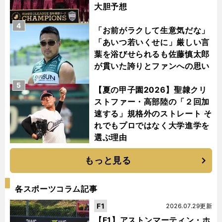
大胆予想
4
「お前がラクして生意気だな」
「あいつ若いくせに」厳しい言
葉を浴びせられるも佐藤慎太郎
が貫いた誇りとファンへの思い
5
【夏の甲子園2026】聖隷クリ
ストファー・高部陸の「２回加
速する」規格外のストレート そ
れでもプロではなく大学進学を
選ぶ理由
もっと見る
各スポーツコラム記事
F1
2026.07.29更新
【F1】アストンマーティン・ホ