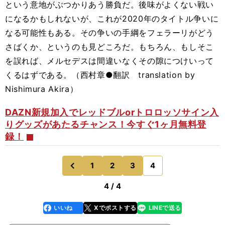
という意地がぶつかりあう勝負だ。後味がよくない戦い
になるかもしれないが、これが2020年のタイトル争いに
なる可能性もある。その争いの手綱をフェラーリがどう
さばくか、というのも見どころだ。もちろん、もしそこ
を誤れば、メルセデスは間違いなくその隙につけいって
くるはずである。（西村章●翻訳 translation by
Nishimura Akira）
DAZN新規加入でレッドブルorトロロッソサイン入
りグッズがあたるチャンス！今すぐ1ヶ月無料登
録！
1
2
3
4
のページへ
前
4 / 4
いいね
Xでポストする
LINEで送る
line
faceboo
x
k