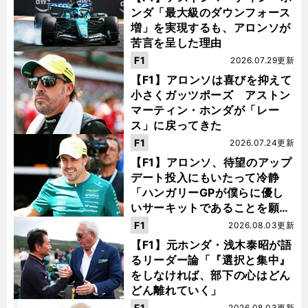
ンダ「最大級のダウンフォース
増」を実現するも、アロンソが
苦言を呈した理由
F1
2026.07.29更新
【F1】アロンソは喜びを抑えて
小さくガッツポーズ アストン
マーティン・ホンダが「レー
ス」に戻ってきた
F1
2026.07.24更新
【F1】アロンソ、待望のアップ
デート投入にもいたって冷静
「ハンガリーGPが僕らに優し
いサーキットであることを願
う」
F1
2026.08.03更新
【F1】元ホンダ・浅木泰昭が語
るリーダー論「『選択と集中』
をしなければ、部下の心はどん
どん離れていく」
F1
2026.08.03更新