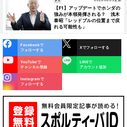
【F1】アップデートでホンダの
強みが本領発揮される？ 浅木
泰昭「レッドブルの位置まで戻
れる可能性も」
cebo
X
Facebookで
Xでフォローする
ok
フォローする
uTube
LINE
YouTubeで
LINEで
チャンネル登録
アカウント追加
stagra
Instagramで
m
フォローする