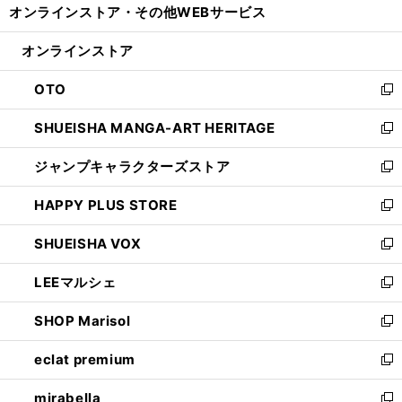
オンラインストア・
その他WEBサービス
く
で
ィ
い
開
ン
ウ
オンラインストア
く
ド
ィ
ウ
ン
OTO
で
ド
新
開
ウ
し
SHUEISHA MANGA-ART HERITAGE
く
で
い
新
開
ウ
し
ジャンプキャラクターズストア
く
ィ
い
新
ン
ウ
し
HAPPY PLUS STORE
ド
ィ
い
新
ウ
ン
ウ
し
SHUEISHA VOX
で
ド
ィ
い
新
開
ウ
ン
ウ
し
LEEマルシェ
く
で
ド
ィ
い
新
開
ウ
ン
ウ
し
SHOP Marisol
く
で
ド
ィ
い
新
開
ウ
ン
ウ
し
eclat premium
く
で
ド
ィ
い
新
開
ウ
ン
ウ
し
mirabella
く
で
ド
ィ
い
新