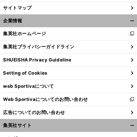
サイトマップ
2
6
。
い
」
歳で８度目
マルケスは「
つもと同じように
王座を獲得した
企業情報
開
く/
集英社ホームページ
新
閉
し
じ
集英社プライバシーガイドライン
い
る
ウ
SHUEISHA Privacy Guideline
ィ
ン
Setting of Cookies
ド
ウ
web Sportivaについて
で
開
Web Sportivaについてのお問い合わせ
く
新
し
広告についてのお問い合わせ
い
ウ
集英社サイト
ィ
開
ン
く/