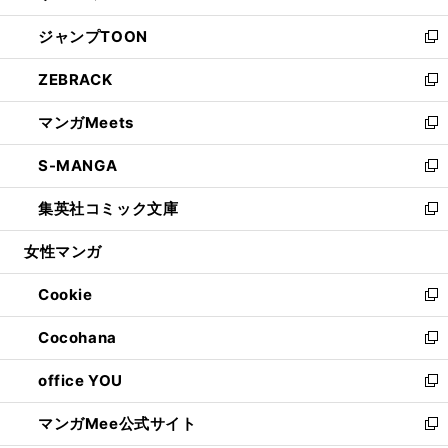
開
ウ
ン
ウ
し
ジャンプTOON
く
で
ド
ィ
い
新
開
ウ
ン
ウ
し
ZEBRACK
く
で
ド
ィ
い
新
開
ウ
ン
ウ
し
マンガMeets
く
で
ド
ィ
い
新
開
ウ
ン
ウ
し
S-MANGA
く
で
ド
ィ
い
新
開
ウ
ン
ウ
し
集英社コミック文庫
く
で
ド
ィ
い
新
開
ウ
ン
ウ
し
女性マンガ
く
で
ド
ィ
い
開
ウ
ン
ウ
Cookie
く
で
ド
ィ
新
開
ウ
ン
し
Cocohana
く
で
ド
い
新
開
ウ
ウ
し
office YOU
く
で
ィ
い
新
開
ン
ウ
し
マンガMee公式サイト
く
ド
ィ
い
新
ウ
ン
ウ