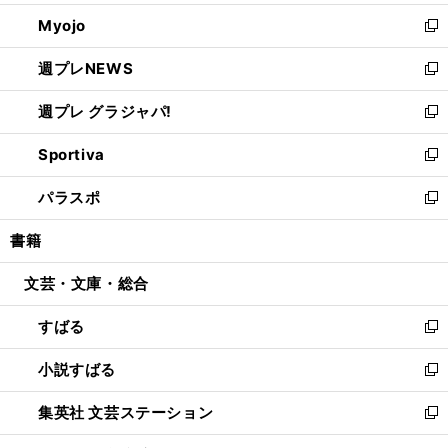
開
ウ
ン
ウ
Myojo
く
で
ド
ィ
新
開
ウ
ン
し
週プレNEWS
く
で
ド
い
新
開
ウ
ウ
し
週プレ グラジャパ!
く
で
ィ
い
新
開
ン
ウ
し
Sportiva
く
ド
ィ
い
新
ウ
ン
ウ
し
パラスポ
で
ド
ィ
い
新
開
ウ
ン
ウ
し
書籍
く
で
ド
ィ
い
開
ウ
ン
ウ
文芸・文庫・総合
く
で
ド
ィ
開
ウ
ン
すばる
く
で
ド
新
開
ウ
し
小説すばる
く
で
い
新
開
ウ
し
集英社 文芸ステーション
く
ィ
い
新
ン
ウ
し