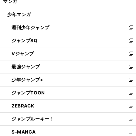
マンガ
ド
閉
ウ
じ
少年マンガ
で
る
開
週刊少年ジャンプ
く
新
し
ジャンプSQ
い
新
ウ
し
Vジャンプ
ィ
い
新
ン
ウ
し
最強ジャンプ
ド
ィ
い
新
ウ
ン
ウ
し
少年ジャンプ+
で
ド
ィ
い
新
開
ウ
ン
ウ
し
ジャンプTOON
く
で
ド
ィ
い
新
開
ウ
ン
ウ
し
ZEBRACK
く
で
ド
ィ
い
新
開
ウ
ン
ウ
し
ジャンプルーキー！
く
で
ド
ィ
い
新
開
ウ
ン
ウ
し
S-MANGA
く
で
ド
ィ
い
新