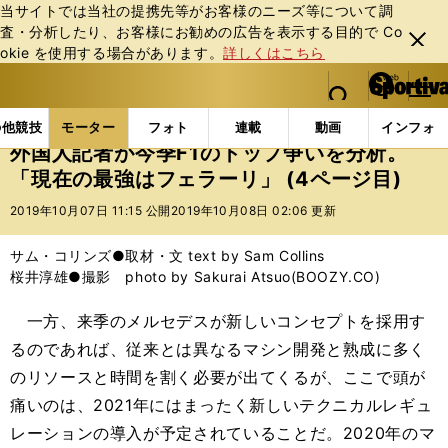
当サイトでは当社の提携先等がお客様のニーズ等について調
査・分析したり、お客様にお勧めの広告を表⽰する⽬的で Co
閉じ
okie を使⽤する場合があります。
詳しくはこちら
る
マイペ
web Sportiva (webスポルティーバ)
検索
メニュ
we
ー
モーターの記事一覧
モーター
F1
外国人記者が今
b
ジ
の他競技
モーター
フォト
連載
動画
インフォ
ス
外国人記者が今季F1のトップ争いを分析。
ポ
「現在の最強はフェラーリ」 (4ページ目)
ル
テ
2019年10月07日 11:15 公開
2019年10月08日 02:06 更新
ィ
ー
サム・コリンズ●取材・文 text by Sam Collins
バ
桜井淳雄●撮影 photo by Sakurai Atsuo(BOOZY.CO)
一方、来季のメルセデスが新しいコンセプトを採用す
るのであれば、従来とは異なるマシン開発と熟成に多く
のリソースと時間を割く必要が出てくるが、ここで頭が
痛いのは、2021年にはまったく新しいテクニカルレギュ
レーションの導入が予定されていることだ。2020年のマ