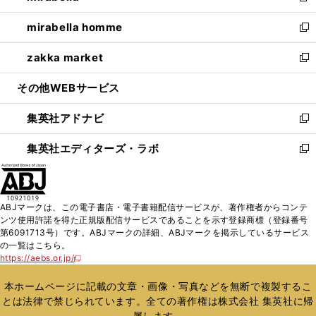
開
ウ
ン
ウ
し
mirabella homme
く
で
ド
ィ
い
新
開
ウ
ン
ウ
し
zakka market
く
で
ド
ィ
い
新
開
ウ
ン
ウ
し
その他WEBサービス
く
で
ド
ィ
い
開
ウ
ン
ウ
集英社アドナビ
く
で
ド
ィ
新
開
ウ
ン
し
集英社エディターズ・ラボ
く
で
ド
い
新
開
ウ
ウ
し
く
で
ィ
い
開
ン
ウ
ABJマークは、この電子書店・電子書籍配信サービスが、著作権者からコンテ
く
ド
ィ
ンツ使用許諾を得た正規版配信サービスであることを示す登録商標（登録番号
ウ
ン
第6091713号）です。ABJマークの詳細、ABJマークを掲示しているサービス
で
ド
の一覧はこちら。
開
ウ
https://aebs.or.jp/
新
く
で
し
い
開
本ホームページに記載の文章・画像・写真などを無断で複製するこ
ウ
く
とは法律で禁じられています。全ての著作権は株式会社 集英社に帰
ィ
属します。