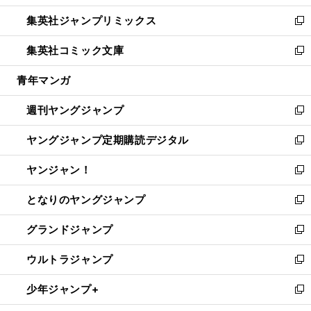
開
ウ
ン
ウ
し
集英社ジャンプリミックス
く
で
ド
ィ
い
新
開
ウ
ン
ウ
し
集英社コミック文庫
く
で
ド
ィ
い
新
開
ウ
ン
ウ
し
青年マンガ
く
で
ド
ィ
い
開
ウ
ン
ウ
週刊ヤングジャンプ
く
で
ド
ィ
新
開
ウ
ン
し
ヤングジャンプ定期購読デジタル
く
で
ド
い
新
開
ウ
ウ
し
ヤンジャン！
く
で
ィ
い
新
開
ン
ウ
し
となりのヤングジャンプ
く
ド
ィ
い
新
ウ
ン
ウ
し
グランドジャンプ
で
ド
ィ
い
新
開
ウ
ン
ウ
し
ウルトラジャンプ
く
で
ド
ィ
い
新
開
ウ
ン
ウ
し
少年ジャンプ+
く
で
ド
ィ
い
新
開
ウ
ン
ウ
し