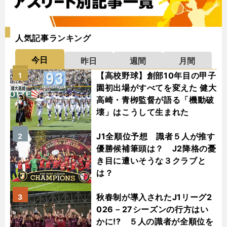
人気記事ランキング
今日
昨日
週間
月間
【高校野球】創部10年目の甲子
1
園初出場がすべてを変えた 健大
高崎・青栁監督が語る「機動破
壊」はこうして生まれた
J1全順位予想 識者５人が推す
2
優勝候補筆頭は？ J2降格の憂
き目に遭いそうな３クラブと
は？
秋春制が導入されたJ1リーグ2
3
026－27シーズンの行方はい
かに!? ５人の識者が全順位を