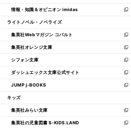
開
ウ
ン
ウ
し
情報・知識＆オピニオン imidas
く
で
ド
ィ
い
新
開
ウ
ン
ウ
し
ライトノベル・ノベライズ
く
で
ド
ィ
い
開
ウ
ン
ウ
集英社Webマガジン コバルト
く
で
ド
ィ
新
開
ウ
ン
し
集英社オレンジ文庫
く
で
ド
い
新
開
ウ
ウ
し
シフォン文庫
く
で
ィ
い
新
開
ン
ウ
し
ダッシュエックス文庫公式サイト
く
ド
ィ
い
新
ウ
ン
ウ
し
JUMP j-BOOKS
で
ド
ィ
い
新
開
ウ
ン
ウ
し
キッズ
く
で
ド
ィ
い
開
ウ
ン
ウ
集英社みらい文庫
く
で
ド
ィ
新
開
ウ
ン
し
集英社の児童図書 S-KIDS.LAND
く
で
ド
い
新
開
ウ
ウ
し