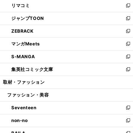
し
リマコミ
で
ド
ィ
い
新
開
ウ
ン
ウ
し
ジャンプTOON
く
で
ド
ィ
い
新
開
ウ
ン
ウ
し
ZEBRACK
く
で
ド
ィ
い
新
開
ウ
ン
ウ
し
マンガMeets
く
で
ド
ィ
い
新
開
ウ
ン
ウ
し
S-MANGA
く
で
ド
ィ
い
新
開
ウ
ン
ウ
し
集英社コミック文庫
く
で
ド
ィ
い
新
開
ウ
ン
ウ
し
取材・ファッション
く
で
ド
ィ
い
開
ウ
ン
ウ
ファッション・美容
く
で
ド
ィ
開
ウ
ン
Seventeen
く
で
ド
新
開
ウ
し
non-no
く
で
い
新
開
ウ
し
く