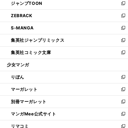
ジャンプTOON
く
で
ド
ィ
い
新
開
ウ
ン
ウ
し
ZEBRACK
く
で
ド
ィ
い
新
開
ウ
ン
ウ
し
S-MANGA
く
で
ド
ィ
い
新
開
ウ
ン
ウ
し
集英社ジャンプリミックス
く
で
ド
ィ
い
新
開
ウ
ン
ウ
し
集英社コミック文庫
く
で
ド
ィ
い
新
開
ウ
ン
ウ
し
少女マンガ
く
で
ド
ィ
い
開
ウ
ン
ウ
りぼん
く
で
ド
ィ
新
開
ウ
ン
し
マーガレット
く
で
ド
い
新
開
ウ
ウ
し
別冊マーガレット
く
で
ィ
い
新
開
ン
ウ
し
マンガMee公式サイト
く
ド
ィ
い
新
ウ
ン
ウ
し
リマコミ
で
ド
ィ
い
新