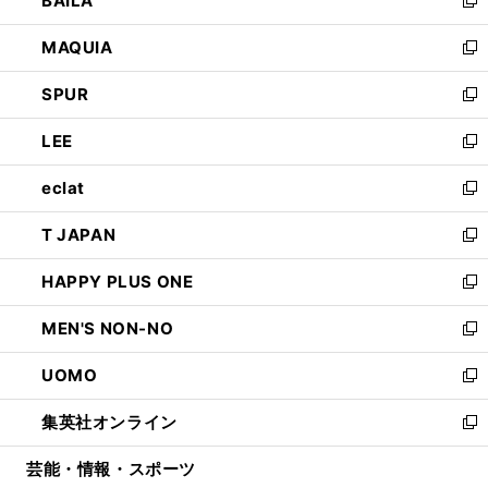
BAILA
ィ
い
新
ン
ウ
し
MAQUIA
ド
ィ
い
新
ウ
ン
ウ
し
SPUR
で
ド
ィ
い
新
開
ウ
ン
ウ
し
LEE
く
で
ド
ィ
い
新
開
ウ
ン
ウ
し
eclat
く
で
ド
ィ
い
新
開
ウ
ン
ウ
し
T JAPAN
く
で
ド
ィ
い
新
開
ウ
ン
ウ
し
HAPPY PLUS ONE
く
で
ド
ィ
い
新
開
ウ
ン
ウ
し
MEN'S NON-NO
く
で
ド
ィ
い
新
開
ウ
ン
ウ
し
UOMO
く
で
ド
ィ
い
新
開
ウ
ン
ウ
し
集英社オンライン
く
で
ド
ィ
い
新
開
ウ
ン
ウ
し
芸能・情報・スポーツ
く
で
ド
ィ
い