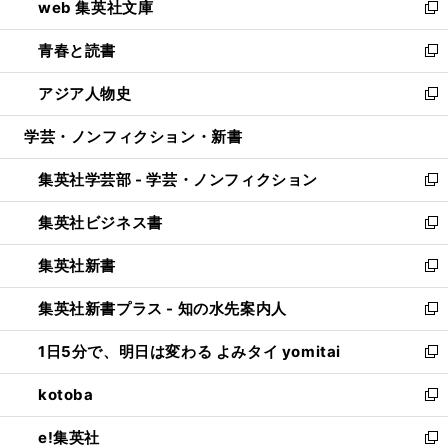
web 集英社文庫
ド
ィ
い
新
ウ
ン
ウ
し
青春と読書
で
ド
ィ
い
新
開
ウ
ン
ウ
し
アジア人物史
く
で
ド
ィ
い
新
開
ウ
ン
ウ
し
学芸・ノンフィクション・新書
く
で
ド
ィ
い
開
ウ
ン
ウ
集英社学芸部 - 学芸・ノンフィクション
く
で
ド
ィ
新
開
ウ
ン
し
集英社ビジネス書
く
で
ド
い
新
開
ウ
ウ
し
集英社新書
く
で
ィ
い
新
開
ン
ウ
し
集英社新書プラス - 知の水先案内人
く
ド
ィ
い
新
ウ
ン
ウ
し
1日5分で、明日は変わる よみタイ yomitai
で
ド
ィ
い
新
開
ウ
ン
ウ
し
kotoba
く
で
ド
ィ
い
新
開
ウ
ン
ウ
し
e!集英社
く
で
ド
ィ
い
新