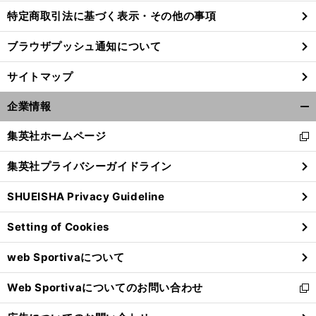
特定商取引法に基づく表示・その他の事項
ブラウザプッシュ通知について
。
前
へ
F1
サイトマップ
企業情報
開
く/
集英社ホームページ
新
閉
し
じ
集英社プライバシーガイドライン
い
る
ウ
SHUEISHA Privacy Guideline
ィ
ン
Setting of Cookies
ド
ウ
web Sportivaについて
で
開
Web Sportivaについてのお問い合わせ
く
新
し