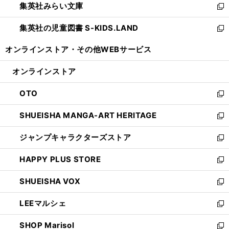
集英社みらい文庫
く
で
ド
ィ
新
開
ウ
ン
し
集英社の児童図書 S-KIDS.LAND
く
で
ド
い
新
開
ウ
ウ
し
オンラインストア・
その他WEBサービス
く
で
ィ
い
開
ン
ウ
オンラインストア
く
ド
ィ
ウ
ン
OTO
で
ド
新
開
ウ
し
SHUEISHA MANGA-ART HERITAGE
く
で
い
新
開
ウ
し
ジャンプキャラクターズストア
く
ィ
い
新
ン
ウ
し
HAPPY PLUS STORE
ド
ィ
い
新
ウ
ン
ウ
し
SHUEISHA VOX
で
ド
ィ
い
新
開
ウ
ン
ウ
し
LEEマルシェ
く
で
ド
ィ
い
新
開
ウ
ン
ウ
し
SHOP Marisol
く
で
ド
ィ
い
新