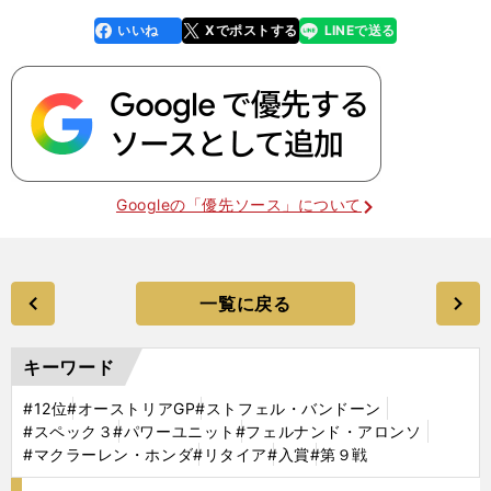
いいね
Xでポストする
LINEで送る
line
faceboo
x
k
Googleの「優先ソース」について
一覧に戻る
キーワード
#12位
#オーストリアGP
#ストフェル・バンドーン
#スペック３
#パワーユニット
#フェルナンド・アロンソ
#マクラーレン・ホンダ
#リタイア
#入賞
#第９戦