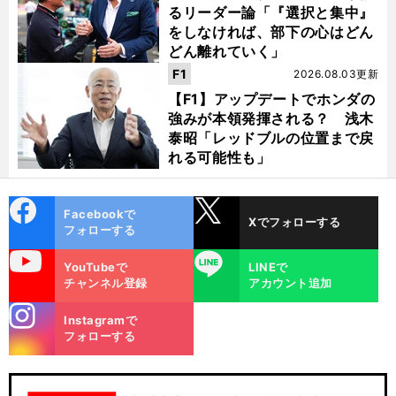
るリーダー論「『選択と集中』
をしなければ、部下の心はどん
どん離れていく」
F1
2026.08.03更新
【F1】アップデートでホンダの
強みが本領発揮される？ 浅木
泰昭「レッドブルの位置まで戻
れる可能性も」
cebo
X
Facebookで
Xでフォローする
ok
フォローする
uTube
LINE
YouTubeで
LINEで
チャンネル登録
アカウント追加
stagra
Instagramで
m
フォローする