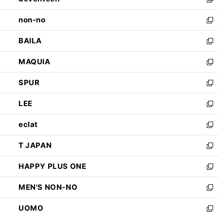
新
開
ウ
し
non-no
く
で
い
新
開
ウ
し
BAILA
く
ィ
い
新
ン
ウ
し
MAQUIA
ド
ィ
い
新
ウ
ン
ウ
し
SPUR
で
ド
ィ
い
新
開
ウ
ン
ウ
し
LEE
く
で
ド
ィ
い
新
開
ウ
ン
ウ
し
eclat
く
で
ド
ィ
い
新
開
ウ
ン
ウ
し
T JAPAN
く
で
ド
ィ
い
新
開
ウ
ン
ウ
し
HAPPY PLUS ONE
く
で
ド
ィ
い
新
開
ウ
ン
ウ
し
MEN'S NON-NO
く
で
ド
ィ
い
新
開
ウ
ン
ウ
し
UOMO
く
で
ド
ィ
い
新