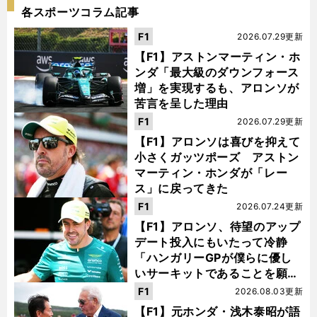
各スポーツコラム記事
F1
2026.07.29更新
【F1】アストンマーティン・ホ
ンダ「最大級のダウンフォース
増」を実現するも、アロンソが
苦言を呈した理由
F1
2026.07.29更新
【F1】アロンソは喜びを抑えて
小さくガッツポーズ アストン
マーティン・ホンダが「レー
ス」に戻ってきた
F1
2026.07.24更新
【F1】アロンソ、待望のアップ
デート投入にもいたって冷静
「ハンガリーGPが僕らに優し
いサーキットであることを願
う」
F1
2026.08.03更新
【F1】元ホンダ・浅木泰昭が語