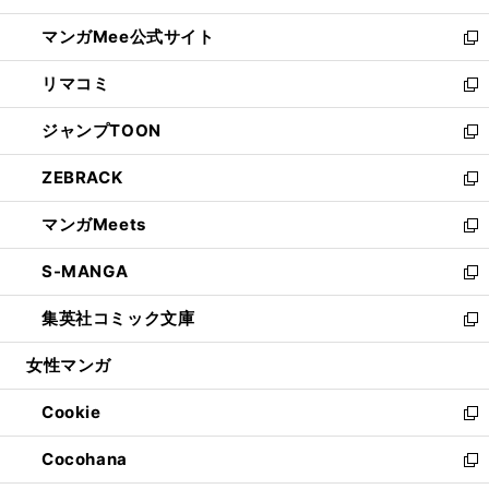
開
ン
ウ
し
マンガMee公式サイト
く
ド
ィ
い
新
ウ
ン
ウ
し
リマコミ
で
ド
ィ
い
新
開
ウ
ン
ウ
し
ジャンプTOON
く
で
ド
ィ
い
新
開
ウ
ン
ウ
し
ZEBRACK
く
で
ド
ィ
い
新
開
ウ
ン
ウ
し
マンガMeets
く
で
ド
ィ
い
新
開
ウ
ン
ウ
し
S-MANGA
く
で
ド
ィ
い
新
開
ウ
ン
ウ
し
集英社コミック文庫
く
で
ド
ィ
い
新
開
ウ
ン
ウ
し
女性マンガ
く
で
ド
ィ
い
開
ウ
ン
ウ
Cookie
く
で
ド
ィ
新
開
ウ
ン
し
Cocohana
く
で
ド
い
新
開
ウ
ウ
し