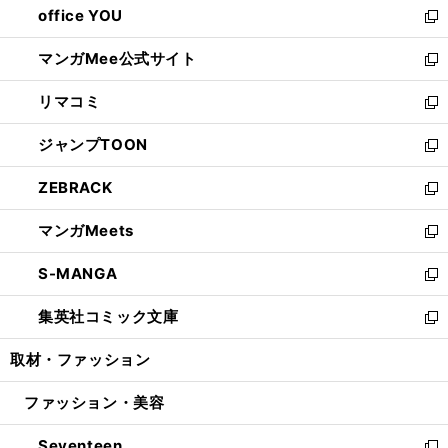
office YOU
く
で
ィ
い
新
開
ン
ウ
し
マンガMee公式サイト
く
ド
ィ
い
新
ウ
ン
ウ
し
リマコミ
で
ド
ィ
い
新
開
ウ
ン
ウ
し
ジャンプTOON
く
で
ド
ィ
い
新
開
ウ
ン
ウ
し
ZEBRACK
く
で
ド
ィ
い
新
開
ウ
ン
ウ
し
マンガMeets
く
で
ド
ィ
い
新
開
ウ
ン
ウ
し
S-MANGA
く
で
ド
ィ
い
新
開
ウ
ン
ウ
し
集英社コミック文庫
く
で
ド
ィ
い
新
開
ウ
ン
ウ
し
取材・ファッション
く
で
ド
ィ
い
開
ウ
ン
ウ
ファッション・美容
く
で
ド
ィ
開
ウ
ン
Seventeen
く
で
ド