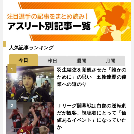
人気記事ランキング
今日
昨日
週間
月間
羽生結弦を覚醒させた「誰かの
1
ために」の思い 五輪連覇の偉
業への道のり
Ｊリーグ開幕戦は白熱の逆転劇
2
だが観客、視聴者にとって「価
値あるイベント」になっていた
か