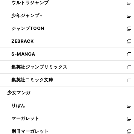
ウルトラジャンプ
く
で
ド
ィ
い
新
開
ウ
ン
ウ
し
少年ジャンプ+
く
で
ド
ィ
い
新
開
ウ
ン
ウ
し
ジャンプTOON
く
で
ド
ィ
い
新
開
ウ
ン
ウ
し
ZEBRACK
く
で
ド
ィ
い
新
開
ウ
ン
ウ
し
S-MANGA
く
で
ド
ィ
い
新
開
ウ
ン
ウ
し
集英社ジャンプリミックス
く
で
ド
ィ
い
新
開
ウ
ン
ウ
し
集英社コミック文庫
く
で
ド
ィ
い
新
開
ウ
ン
ウ
し
少女マンガ
く
で
ド
ィ
い
開
ウ
ン
ウ
りぼん
く
で
ド
ィ
新
開
ウ
ン
し
マーガレット
く
で
ド
い
新
開
ウ
ウ
し
別冊マーガレット
く
で
ィ
い
新