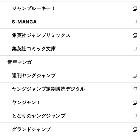
開
ウ
ン
ウ
し
ジャンプルーキー！
く
で
ド
ィ
い
新
開
ウ
ン
ウ
し
S-MANGA
く
で
ド
ィ
い
新
開
ウ
ン
ウ
し
集英社ジャンプリミックス
く
で
ド
ィ
い
新
開
ウ
ン
ウ
し
集英社コミック文庫
く
で
ド
ィ
い
新
開
ウ
ン
ウ
し
青年マンガ
く
で
ド
ィ
い
開
ウ
ン
ウ
週刊ヤングジャンプ
く
で
ド
ィ
新
開
ウ
ン
し
ヤングジャンプ定期購読デジタル
く
で
ド
い
新
開
ウ
ウ
し
ヤンジャン！
く
で
ィ
い
新
開
ン
ウ
し
となりのヤングジャンプ
く
ド
ィ
い
新
ウ
ン
ウ
し
グランドジャンプ
で
ド
ィ
い
新
開
ウ
ン
ウ
し