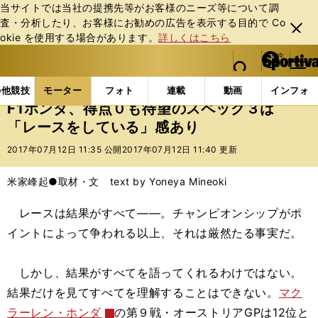
当サイトでは当社の提携先等がお客様のニーズ等について調
査・分析したり、お客様にお勧めの広告を表⽰する⽬的で Co
閉じ
okie を使⽤する場合があります。
詳しくはこちら
る
マイペ
web Sportiva (webスポルティーバ)
検索
メニュ
we
ー
モーターの記事一覧
モーター
F1
F1ホンダ、得
b
ジ
の他競技
モーター
フォト
連載
動画
インフォ
ス
F1ホンダ、得点０も待望のスペック３は
ポ
「レースをしている」感あり
ル
テ
2017年07月12日 11:35 公開
2017年07月12日 11:40 更新
ィ
ー
米家峰起●取材・文 text by Yoneya Mineoki
バ
レースは結果がすべて――。チャンピオンシップがポ
イントによって争われる以上、それは厳然たる事実だ。
しかし、結果がすべてを語ってくれるわけではない。
結果だけを見てすべてを理解することはできない。
マク
ラーレン・ホンダ
の第９戦・オーストリアGPは12位と