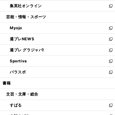
開
ウ
ン
ウ
し
集英社オンライン
く
で
ド
ィ
い
新
開
ウ
ン
ウ
し
芸能・情報・スポーツ
く
で
ド
ィ
い
開
ウ
ン
ウ
Myojo
く
で
ド
ィ
新
開
ウ
ン
し
週プレNEWS
く
で
ド
い
新
開
ウ
ウ
し
週プレ グラジャパ!
く
で
ィ
い
新
開
ン
ウ
し
Sportiva
く
ド
ィ
い
新
ウ
ン
ウ
し
パラスポ
で
ド
ィ
い
新
開
ウ
ン
ウ
し
書籍
く
で
ド
ィ
い
開
ウ
ン
ウ
文芸・文庫・総合
く
で
ド
ィ
開
ウ
ン
すばる
く
で
ド
新
開
ウ
し