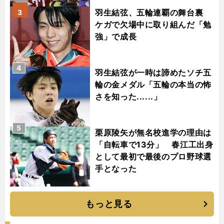
羽生結弦、五輪連覇の舞台裏
3
ケガで欠場中に取り組んだ「勉
強」で成長
4
羽生結弦が一時は諦めたソチ五
輪の金メダル「五輪の本当の怖
さを知った......」
5
栗原陵矢が無名校進学の理由は
「自転車で13分」 春江工出身
として最初で最後のプロ野球選
手となった
もっと見る