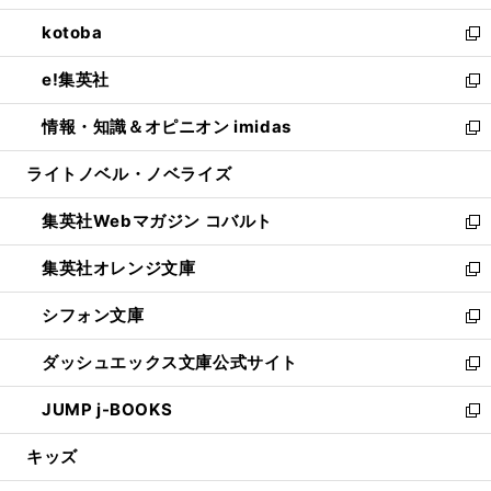
開
ウ
ン
ウ
し
kotoba
く
で
ド
ィ
い
新
開
ウ
ン
ウ
し
e!集英社
く
で
ド
ィ
い
新
開
ウ
ン
ウ
し
情報・知識＆オピニオン imidas
く
で
ド
ィ
い
新
開
ウ
ン
ウ
し
ライトノベル・ノベライズ
く
で
ド
ィ
い
開
ウ
ン
ウ
集英社Webマガジン コバルト
く
で
ド
ィ
新
開
ウ
ン
し
集英社オレンジ文庫
く
で
ド
い
新
開
ウ
ウ
し
シフォン文庫
く
で
ィ
い
新
開
ン
ウ
し
ダッシュエックス文庫公式サイト
く
ド
ィ
い
新
ウ
ン
ウ
し
JUMP j-BOOKS
で
ド
ィ
い
新
開
ウ
ン
ウ
し
キッズ
く
で
ド
ィ
い
開
ウ
ン
ウ