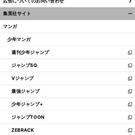
広告についてのお問い合わせ
い
ウ
集英社サイト
ィ
開
ン
く/
マンガ
ド
閉
ウ
じ
少年マンガ
で
る
開
週刊少年ジャンプ
く
新
し
ジャンプSQ
い
新
ウ
し
Vジャンプ
ィ
い
新
ン
ウ
し
最強ジャンプ
ド
ィ
い
新
ウ
ン
ウ
し
少年ジャンプ+
で
ド
ィ
い
新
開
ウ
ン
ウ
し
ジャンプTOON
く
で
ド
ィ
い
新
開
ウ
ン
ウ
し
ZEBRACK
く
で
ド
ィ
い
新