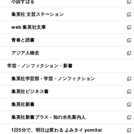
小説すばる
く
で
い
新
開
ウ
し
集英社 文芸ステーション
く
ィ
い
新
ン
ウ
し
web 集英社文庫
ド
ィ
い
新
ウ
ン
ウ
し
青春と読書
で
ド
ィ
い
新
開
ウ
ン
ウ
し
アジア人物史
く
で
ド
ィ
い
新
開
ウ
ン
ウ
し
学芸・ノンフィクション・新書
く
で
ド
ィ
い
開
ウ
ン
ウ
集英社学芸部 - 学芸・ノンフィクション
く
で
ド
ィ
新
開
ウ
ン
し
集英社ビジネス書
く
で
ド
い
新
開
ウ
ウ
し
集英社新書
く
で
ィ
い
新
開
ン
ウ
し
集英社新書プラス - 知の水先案内人
く
ド
ィ
い
新
ウ
ン
ウ
し
1日5分で、明日は変わる よみタイ yomitai
で
ド
ィ
い
新