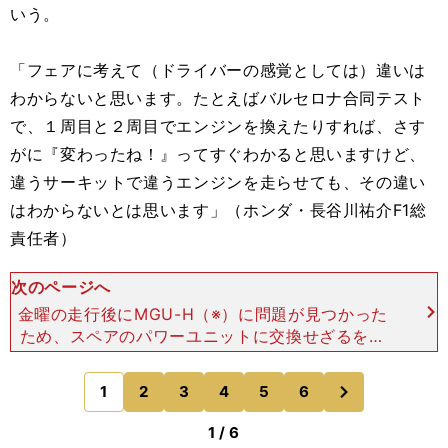
いう。
「フェアに考えて（ドライバーの感覚としては）違いは
わからないと思います。たとえばバルセロナ合同テスト
で、１周目と２周目でエンジンを換えたりすれば、さす
がに『変わったね！』ってすぐわかると思いますけど、
違うサーキットで違うエンジンを走らせても、その違い
はわからないとは思います」（ホンダ・長谷川祐介F1総
責任者）
次のページへ
金曜の走行後にMGU-H（※）に問題が見つかった
ため、スペアのパワーユニットに交換せざるを得
ず、皮肉なことにアロンソは金曜はスペック３、土
曜はスペック２で走行して直接的な比較を体感する
次
1
2
3
4
5
6
のページへ
ことになった。そ
1 / 6