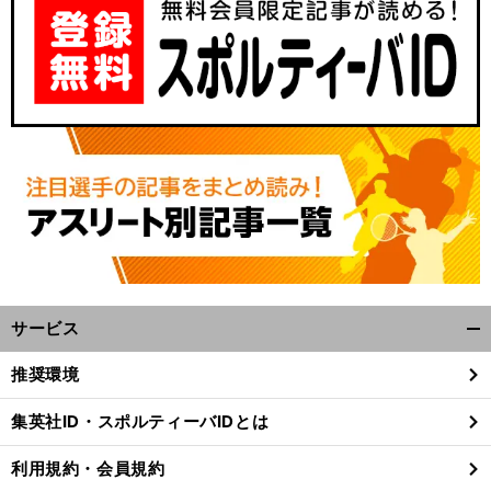
サービス
開
く/
推奨環境
閉
じ
集英社ID・スポルティーバIDとは
る
利用規約・会員規約