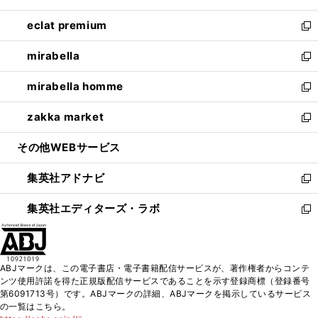
開
ウ
ン
ウ
し
eclat premium
く
で
ド
ィ
い
新
開
ウ
ン
ウ
し
mirabella
く
で
ド
ィ
い
新
開
ウ
ン
ウ
し
mirabella homme
く
で
ド
ィ
い
新
開
ウ
ン
ウ
し
zakka market
く
で
ド
ィ
い
新
開
ウ
ン
ウ
し
その他WEBサービス
く
で
ド
ィ
い
開
ウ
ン
ウ
集英社アドナビ
く
で
ド
ィ
新
開
ウ
ン
し
集英社エディターズ・ラボ
く
で
ド
い
新
開
ウ
ウ
し
く
で
ィ
い
開
ン
ウ
ABJマークは、この電子書店・電子書籍配信サービスが、著作権者からコンテ
く
ド
ィ
ンツ使用許諾を得た正規版配信サービスであることを示す登録商標（登録番号
ウ
ン
第6091713号）です。ABJマークの詳細、ABJマークを掲示しているサービス
で
ド
の一覧はこちら。
開
ウ