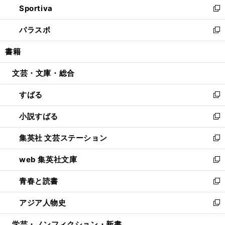
Sportiva
く
ド
ィ
い
新
ウ
ン
ウ
し
パラスポ
で
ド
ィ
い
新
開
ウ
ン
ウ
し
書籍
く
で
ド
ィ
い
開
ウ
ン
ウ
文芸・文庫・総合
く
で
ド
ィ
開
ウ
ン
すばる
く
で
ド
新
開
ウ
し
小説すばる
く
で
い
新
開
ウ
し
集英社 文芸ステーション
く
ィ
い
新
ン
ウ
し
web 集英社文庫
ド
ィ
い
新
ウ
ン
ウ
し
青春と読書
で
ド
ィ
い
新
開
ウ
ン
ウ
し
アジア人物史
く
で
ド
ィ
い
新
開
ウ
ン
ウ
し
学芸・ノンフィクション・新書
く
で
ド