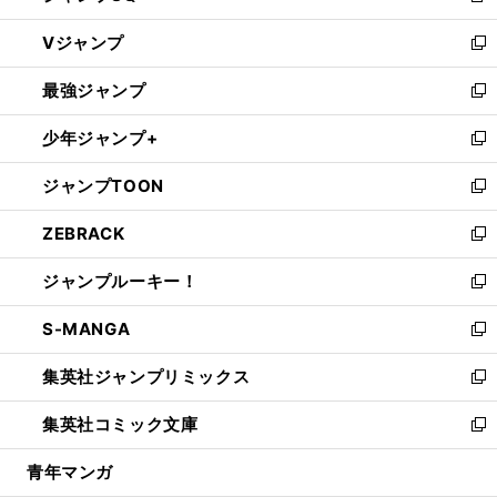
ウ
し
Vジャンプ
ィ
い
新
ン
ウ
し
最強ジャンプ
ド
ィ
い
新
ウ
ン
ウ
し
少年ジャンプ+
で
ド
ィ
い
新
開
ウ
ン
ウ
し
ジャンプTOON
く
で
ド
ィ
い
新
開
ウ
ン
ウ
し
ZEBRACK
く
で
ド
ィ
い
新
開
ウ
ン
ウ
し
ジャンプルーキー！
く
で
ド
ィ
い
新
開
ウ
ン
ウ
し
S-MANGA
く
で
ド
ィ
い
新
開
ウ
ン
ウ
し
集英社ジャンプリミックス
く
で
ド
ィ
い
新
開
ウ
ン
ウ
し
集英社コミック文庫
く
で
ド
ィ
い
新
開
ウ
ン
ウ
し
青年マンガ
く
で
ド
ィ
い
開
ウ