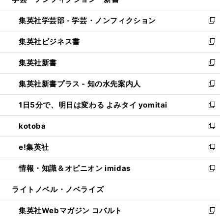
ィ
い
開
ウ
ン
ウ
集英社学芸部 - 学芸・ノンフィクション
く
で
ド
ィ
新
開
ウ
ン
し
集英社ビジネス書
く
で
ド
い
新
開
ウ
ウ
し
集英社新書
く
で
ィ
い
新
開
ン
ウ
し
集英社新書プラス - 知の水先案内人
く
ド
ィ
い
新
ウ
ン
ウ
し
1日5分で、明日は変わる よみタイ yomitai
で
ド
ィ
い
新
開
ウ
ン
ウ
し
kotoba
く
で
ド
ィ
い
新
開
ウ
ン
ウ
し
e!集英社
く
で
ド
ィ
い
新
開
ウ
ン
ウ
し
情報・知識＆オピニオン imidas
く
で
ド
ィ
い
新
開
ウ
ン
ウ
し
ライトノベル・ノベライズ
く
で
ド
ィ
い
開
ウ
ン
ウ
集英社Webマガジン コバルト
く
で
ド
ィ
新