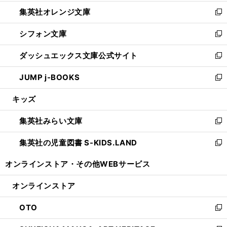
開
ウ
ン
し
集英社オレンジ文庫
く
で
ド
い
新
開
ウ
ウ
し
シフォン文庫
く
で
ィ
い
新
開
ン
ウ
し
ダッシュエックス文庫公式サイト
く
ド
ィ
い
新
ウ
ン
ウ
し
JUMP j-BOOKS
で
ド
ィ
い
新
開
ウ
ン
ウ
し
キッズ
く
で
ド
ィ
い
開
ウ
ン
ウ
集英社みらい文庫
く
で
ド
ィ
新
開
ウ
ン
し
集英社の児童図書 S-KIDS.LAND
く
で
ド
い
新
開
ウ
ウ
し
オンラインストア・
その他WEBサービス
く
で
ィ
い
開
ン
ウ
オンラインストア
く
ド
ィ
ウ
ン
OTO
で
ド
新
開
ウ
し