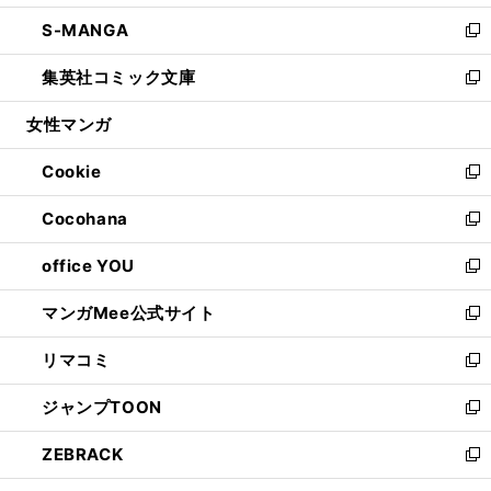
開
ウ
ン
ウ
し
S-MANGA
く
で
ド
ィ
い
新
開
ウ
ン
ウ
し
集英社コミック文庫
く
で
ド
ィ
い
新
開
ウ
ン
ウ
し
女性マンガ
く
で
ド
ィ
い
開
ウ
ン
ウ
Cookie
く
で
ド
ィ
新
開
ウ
ン
し
Cocohana
く
で
ド
い
新
開
ウ
ウ
し
office YOU
く
で
ィ
い
新
開
ン
ウ
し
マンガMee公式サイト
く
ド
ィ
い
新
ウ
ン
ウ
し
リマコミ
で
ド
ィ
い
新
開
ウ
ン
ウ
し
ジャンプTOON
く
で
ド
ィ
い
新
開
ウ
ン
ウ
し
ZEBRACK
く
で
ド
ィ
い
新
開
ウ
ン
ウ
し