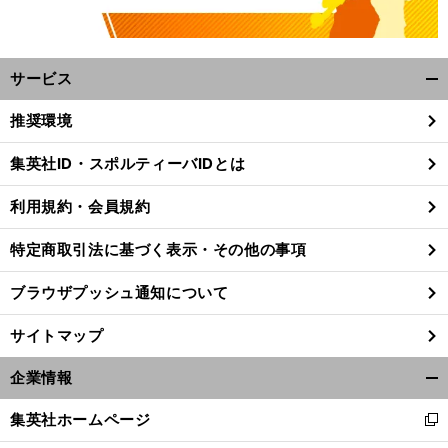
サービス
開
く/
推奨環境
閉
じ
集英社ID・スポルティーバIDとは
る
。
】
前
マルケスが負けない本当の理由
へ
t
利用規約・会員規約
特定商取引法に基づく表示・その他の事項
ブラウザプッシュ通知について
サイトマップ
企業情報
開
く/
集英社ホームページ
新
閉
し