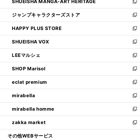
SHUEISHA MANGA-ART HERITAGE
く
で
い
新
開
ウ
し
ジャンプキャラクターズストア
く
ィ
い
新
ン
ウ
し
HAPPY PLUS STORE
ド
ィ
い
新
ウ
ン
ウ
し
SHUEISHA VOX
で
ド
ィ
い
新
開
ウ
ン
ウ
し
LEEマルシェ
く
で
ド
ィ
い
新
開
ウ
ン
ウ
し
SHOP Marisol
く
で
ド
ィ
い
新
開
ウ
ン
ウ
し
eclat premium
く
で
ド
ィ
い
新
開
ウ
ン
ウ
し
mirabella
く
で
ド
ィ
い
新
開
ウ
ン
ウ
し
mirabella homme
く
で
ド
ィ
い
新
開
ウ
ン
ウ
し
zakka market
く
で
ド
ィ
い
新
開
ウ
ン
ウ
し
その他WEBサービス
く
で
ド
ィ
い