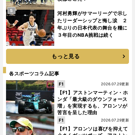
5
河村勇輝がサマーリーグで示し
たリーダーシップと悔し涙 ２
年ぶりの日本代表の舞台を糧に
３年目のNBA挑戦は続く
もっと見る
各スポーツコラム記事
F1
2026.07.29更新
【F1】アストンマーティン・ホ
ンダ「最大級のダウンフォース
増」を実現するも、アロンソが
苦言を呈した理由
F1
2026.07.29更新
【F1】アロンソは喜びを抑えて