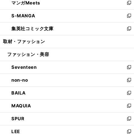
マンガMeets
く
で
ド
ィ
い
新
開
ウ
ン
ウ
し
S-MANGA
く
で
ド
ィ
い
新
開
ウ
ン
ウ
し
集英社コミック文庫
く
で
ド
ィ
い
新
開
ウ
ン
ウ
し
取材・ファッション
く
で
ド
ィ
い
開
ウ
ン
ウ
ファッション・美容
く
で
ド
ィ
開
ウ
ン
Seventeen
く
で
ド
新
開
ウ
し
non-no
く
で
い
新
開
ウ
し
BAILA
く
ィ
い
新
ン
ウ
し
MAQUIA
ド
ィ
い
新
ウ
ン
ウ
し
SPUR
で
ド
ィ
い
新
開
ウ
ン
ウ
し
LEE
く
で
ド
ィ
い
新