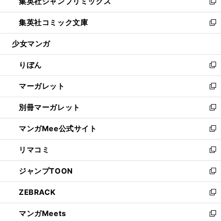
集英社ジャンプリミックス
く
で
ド
ィ
い
新
開
ウ
ン
ウ
し
集英社コミック文庫
く
で
ド
ィ
い
新
開
ウ
ン
ウ
し
少女マンガ
く
で
ド
ィ
い
開
ウ
ン
ウ
りぼん
く
で
ド
ィ
新
開
ウ
ン
し
マーガレット
く
で
ド
い
新
開
ウ
ウ
し
別冊マーガレット
く
で
ィ
い
新
開
ン
ウ
し
マンガMee公式サイト
く
ド
ィ
い
新
ウ
ン
ウ
し
リマコミ
で
ド
ィ
い
新
開
ウ
ン
ウ
し
ジャンプTOON
く
で
ド
ィ
い
新
開
ウ
ン
ウ
し
ZEBRACK
く
で
ド
ィ
い
新
開
ウ
ン
ウ
し
マンガMeets
く
で
ド
ィ
い
新