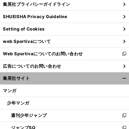
じ
集英社プライバシーガイドライン
い
る
ウ
SHUEISHA Privacy Guideline
ィ
ン
Setting of Cookies
ド
ウ
web Sportivaについて
で
開
Web Sportivaについてのお問い合わせ
く
新
し
広告についてのお問い合わせ
い
ウ
集英社サイト
ィ
開
ン
く/
マンガ
ド
閉
ウ
じ
少年マンガ
で
る
開
週刊少年ジャンプ
く
新
し
ジャンプSQ
い
新