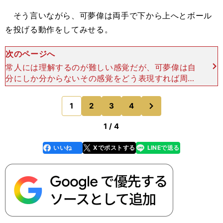
そう言いながら、可夢偉は両手で下から上へとボール
を投げる動作をしてみせる。
次のページへ
常人には理解するのが難しい感覚だが、可夢偉は自
分にしか分からないその感覚をどう表現すれば周り
に理解してもらえるのか、もどかしそうに言葉を探
すが、なかなか適切な表現が見つからない。それは
次
1
2
3
4
のページへ
きっと、日本で異
1 / 4
いいね
Xでポストする
LINEで送る
line
faceboo
x
k