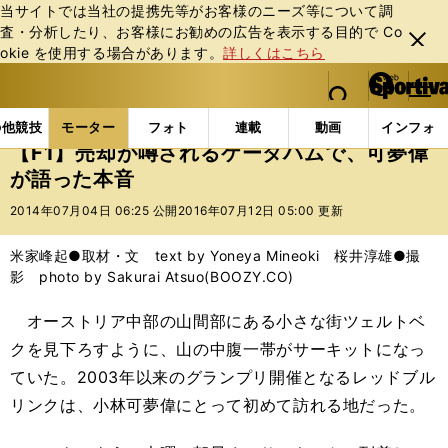
当サイトでは当社の提携先等がお客様のニーズ等について調
査・分析したり、お客様にお勧めの広告を表⽰する⽬的で Co
閉じ
okie を使⽤する場合があります。
詳しくはこちら
る
マイペ
web Sportiva (webスポルティーバ)
検索
メニュ
we
ー
モーターの記事一覧
モーター
F1
【F1】売却が
b
ジ
の他競技
モーター
フォト
連載
動画
インフォ
ス
【F1】売却が噂されるケータハムで、可夢偉
ポ
が語った本音
ル
テ
2014年07月04日 06:25 公開
2016年07月12日 05:00 更新
ィ
ー
米家峰起●取材・文 text by Yoneya Mineoki 桜井淳雄●撮
バ
影 photo by Sakurai Atsuo(BOOZY.CO)
オーストリア中部の山間部にある小さな街ツェルトベ
クを見下ろすように、山の中腹一帯がサーキットになっ
ていた。2003年以来のグランプリ開催となるレッドブル
リンクは、小林可夢偉にとって初めて訪れる地だった。