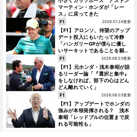
小さくガッツポーズ アストン
マーティン・ホンダが「レー
ス」に戻ってきた
F1
2026.07.24更新
【F1】アロンソ、待望のアップ
デート投入にもいたって冷静
「ハンガリーGPが僕らに優し
いサーキットであることを願
う」
F1
2026.08.03更新
【F1】元ホンダ・浅木泰昭が語
るリーダー論「『選択と集中』
をしなければ、部下の心はどん
どん離れていく」
F1
2026.08.03更新
【F1】アップデートでホンダの
強みが本領発揮される？ 浅木
泰昭「レッドブルの位置まで戻
れる可能性も」