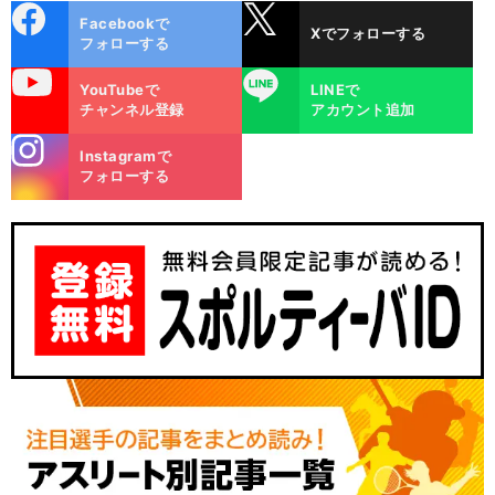
cebo
X
Facebookで
Xでフォローする
ok
フォローする
uTube
LINE
YouTubeで
LINEで
チャンネル登録
アカウント追加
stagra
Instagramで
m
フォローする