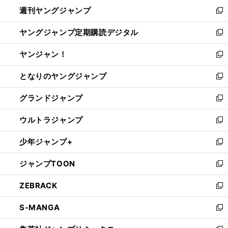
ン
ウ
週刊ヤングジャンプ
く
で
ド
ィ
新
開
ウ
ン
し
ヤングジャンプ定期購読デジタル
く
で
ド
い
新
開
ウ
ウ
し
ヤンジャン！
く
で
ィ
い
新
開
ン
ウ
し
となりのヤングジャンプ
く
ド
ィ
い
新
ウ
ン
ウ
し
グランドジャンプ
で
ド
ィ
い
新
開
ウ
ン
ウ
し
ウルトラジャンプ
く
で
ド
ィ
い
新
開
ウ
ン
ウ
し
少年ジャンプ+
く
で
ド
ィ
い
新
開
ウ
ン
ウ
し
ジャンプTOON
く
で
ド
ィ
い
新
開
ウ
ン
ウ
し
ZEBRACK
く
で
ド
ィ
い
新
開
ウ
ン
ウ
し
S-MANGA
く
で
ド
ィ
い
新
開
ウ
ン
ウ
し