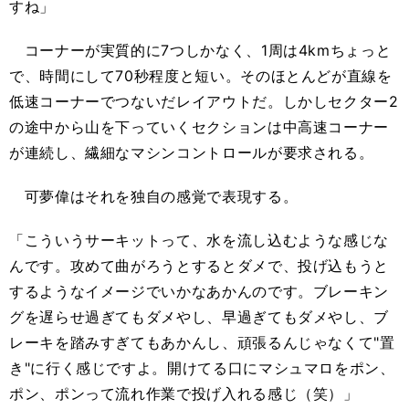
すね」
コーナーが実質的に7つしかなく、1周は4kmちょっと
で、時間にして70秒程度と短い。そのほとんどが直線を
低速コーナーでつないだレイアウトだ。しかしセクター2
の途中から山を下っていくセクションは中高速コーナー
が連続し、繊細なマシンコントロールが要求される。
可夢偉はそれを独自の感覚で表現する。
「こういうサーキットって、水を流し込むような感じな
んです。攻めて曲がろうとするとダメで、投げ込もうと
するようなイメージでいかなあかんのです。ブレーキン
グを遅らせ過ぎてもダメやし、早過ぎてもダメやし、ブ
レーキを踏みすぎてもあかんし、頑張るんじゃなくて"置
き"に行く感じですよ。開けてる口にマシュマロをポン、
ポン、ポンって流れ作業で投げ入れる感じ（笑）」