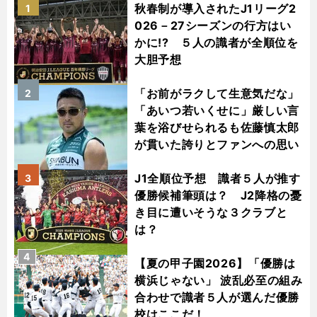
秋春制が導入されたJ1リーグ2
1
026－27シーズンの行方はい
かに!? ５人の識者が全順位を
大胆予想
「お前がラクして生意気だな」
2
「あいつ若いくせに」厳しい言
葉を浴びせられるも佐藤慎太郎
が貫いた誇りとファンへの思い
J1全順位予想 識者５人が推す
3
優勝候補筆頭は？ J2降格の憂
き目に遭いそうな３クラブと
は？
4
【夏の甲子園2026】「優勝は
横浜じゃない」 波乱必至の組み
合わせで識者５人が選んだ優勝
校はここだ！