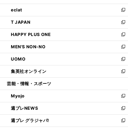
開
ウ
ン
ウ
し
eclat
く
で
ド
ィ
い
新
開
ウ
ン
ウ
し
T JAPAN
く
で
ド
ィ
い
新
開
ウ
ン
ウ
し
HAPPY PLUS ONE
く
で
ド
ィ
い
新
開
ウ
ン
ウ
し
MEN'S NON-NO
く
で
ド
ィ
い
新
開
ウ
ン
ウ
し
UOMO
く
で
ド
ィ
い
新
開
ウ
ン
ウ
し
集英社オンライン
く
で
ド
ィ
い
新
開
ウ
ン
ウ
し
芸能・情報・スポーツ
く
で
ド
ィ
い
開
ウ
ン
ウ
Myojo
く
で
ド
ィ
新
開
ウ
ン
し
週プレNEWS
く
で
ド
い
新
開
ウ
ウ
し
週プレ グラジャパ!
く
で
ィ
い
新
開
ン
ウ
し