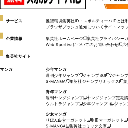
サービス
推奨環境
集英社ID・スポルティーバIDとは
ブラウザプッシュ通知について
サイトマッ
企業情報
集英社ホームページ
集英社プライバシー
新
Web Sportivaについてのお問い合わせ
広
し
新
い
し
集英社サイト
ウ
い
ィ
ウ
マンガ
少年マンガ
ン
ィ
週刊少年ジャンプ
ジャンプSQ
Vジャン
ド
ン
新
新
S-MANGA
集英社ジャンプリミックス
集
ウ
ド
新
し
し
新
で
ウ
し
い
い
し
青年マンガ
開
で
い
ウ
ウ
い
週刊ヤングジャンプ
ヤングジャンプ定期
新
く
開
ウ
ィ
ィ
ウ
ウルトラジャンプ
少年ジャンプ+
ジャン
新
し
新
く
ィ
ン
ン
ィ
し
い
し
ン
ド
ド
ン
少女マンガ
い
ウ
い
ド
ウ
ウ
ド
りぼん
マーガレット
別冊マーガレット
新
新
新
ウ
ィ
ウ
ウ
で
で
ウ
S-MANGA
集英社コミック文庫
し
新
し
新