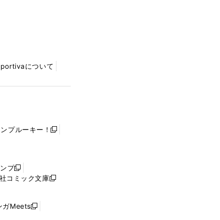
Sportivaについて
ャンプルーキー！
新
し
い
ウ
ャンプ
新
ィ
社コミック文庫
し
新
ン
い
し
ド
ウ
い
ウ
ガMeets
新
ィ
ウ
で
し