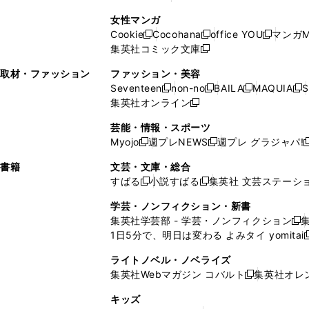
ィ
ン
ィ
で
開
開
で
い
し
い
し
ン
ド
ン
女性マンガ
開
く
く
開
ウ
い
ウ
い
ド
ウ
ド
Cookie
Cocohana
office YOU
マンガM
く
く
新
新
新
ィ
ウ
ィ
ウ
ウ
で
ウ
集英社コミック文庫
し
新
し
し
ン
ィ
ン
ィ
で
開
で
い
し
い
い
ド
ン
ド
ン
取材・ファッション
ファッション・美容
開
く
開
ウ
い
ウ
ウ
ウ
ド
ウ
ド
Seventeen
non-no
BAILA
MAQUIA
S
く
く
新
新
新
新
ィ
ウ
ィ
ィ
で
ウ
で
ウ
集英社オンライン
し
新
し
し
し
ン
ィ
ン
ン
開
で
開
で
い
し
い
い
い
ド
ン
ド
ド
芸能・情報・スポーツ
く
開
く
開
ウ
い
ウ
ウ
ウ
ウ
ド
ウ
ウ
Myojo
週プレNEWS
週プレ グラジャパ!
く
く
新
新
新
ィ
ウ
ィ
ィ
ィ
で
ウ
で
で
し
し
ン
ィ
ン
ン
ン
書籍
文芸・文庫・総合
開
で
開
開
い
い
ド
ン
ド
ド
ド
すばる
小説すばる
集英社 文芸ステーシ
く
開
く
く
新
新
ウ
ウ
ウ
ド
ウ
ウ
ウ
く
し
し
ィ
ィ
学芸・ノンフィクション・新書
で
ウ
で
で
で
い
い
ン
ン
集英社学芸部 - 学芸・ノンフィクション
開
で
開
開
開
新
ウ
ウ
ド
ド
1日5分で、明日は変わる よみタイ yomitai
く
開
く
く
く
し
新
ィ
ィ
ウ
ウ
く
い
ン
ン
ライトノベル・ノベライズ
で
で
ウ
ド
ド
集英社Webマガジン コバルト
集英社オレ
開
開
新
ィ
ウ
ウ
く
く
し
ン
キッズ
で
で
い