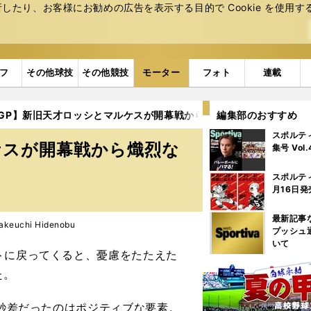
たり、お客様にお勧めの広告を表⽰する⽬的で Cookie を使⽤す
フ
その他球技
その他競技
モーター
フォト
連載
oGP】新旧天才ロッシとマルケスが開幕戦から熾烈なバトル
編集部のおすすめ
2ペ
スポルテ
ケスが開幕戦から熾烈な
集号 Vol
スポルテ
月16日発
最新記事
euchi Hidenobu
プッシュ
いて
トに戻ってくると、憂慮をたたえた
た。
5秒差だったのはポジティブな要素。