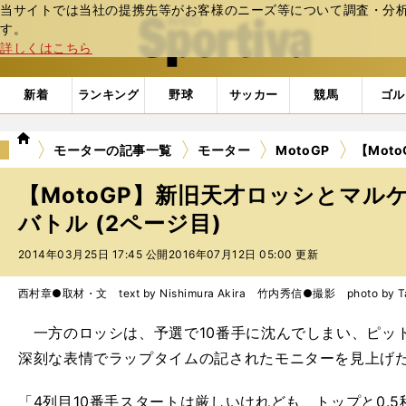
当サイトでは当社の提携先等がお客様のニーズ等について調査・分析し
web Sportiva (webスポルティーバ)
す。
詳しくはこちら
新着
ランキング
野球
サッカー
競馬
ゴル
we
モーターの記事一覧
モーター
MotoGP
【Mot
b
ス
【MotoGP】新旧天才ロッシとマル
ポ
ル
バトル (2ページ目)
テ
2014年03月25日 17:45 公開
2016年07月12日 05:00 更新
ィ
ー
バ
西村章●取材・文 text by Nishimura Akira 竹内秀信●撮影 photo by Tak
一方のロッシは、予選で10番手に沈んでしまい、ピッ
深刻な表情でラップタイムの記されたモニターを見上げ
「4列目10番手スタートは厳しいけれども、トップと0.