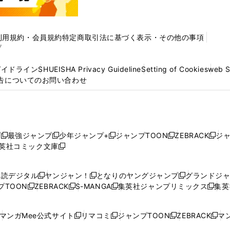
利用規約・会員規約
特定商取引法に基づく表示・その他の事項
プ
ガイドライン
SHUEISHA Privacy Guideline
Setting of Cookies
web 
告についてのお問い合わせ
プ
最強ジャンプ
少年ジャンプ+
ジャンプTOON
ZEBRACK
ジ
新
新
新
新
新
英社コミック文庫
し
新
し
し
し
し
い
い
し
い
い
い
ウ
ウ
い
ウ
ウ
ウ
購読デジタル
ヤンジャン！
となりのヤングジャンプ
グランドジ
新
新
新
ィ
ィ
ウ
ィ
ィ
ィ
プTOON
ZEBRACK
S-MANGA
集英社ジャンプリミックス
集英
新
し
新
し
新
し
新
ン
ン
ィ
ン
ン
ン
し
い
し
い
し
い
し
ド
ド
ン
ド
ド
ド
い
ウ
い
ウ
い
ウ
い
ウ
ウ
ド
ウ
ウ
ウ
マンガMee公式サイト
リマコミ
ジャンプTOON
ZEBRACK
マン
新
新
新
新
ウ
ィ
ウ
ィ
ウ
ィ
ウ
で
で
ウ
で
で
で
し
し
し
し
し