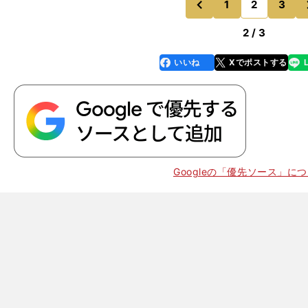
もラスト2周に激しいバ
1
2
3
のページへ
のページへ
前
2 / 3
いいね
Xでポストする
line
faceboo
x
k
Googleの「優先ソース」に