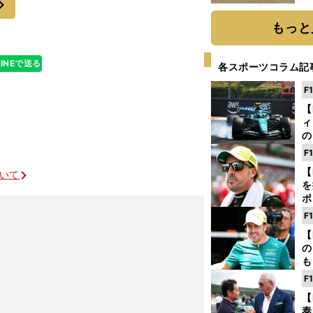
だ
もっと
LINEで送る
各スポーツコラム記
F
【
ィ
の
を
F
ソ
【
ついて
を
ポ
テ
F
ー
【
の
も
ン
F
優
【
る
泰