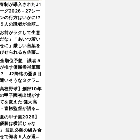
春制が導入されたJ1
ーグ2026－27シー
ンの行方はいかに!?
５人の識者が全順位
大胆予想
お前がラクして生意
だな」「あいつ若い
せに」厳しい言葉を
びせられるも佐藤慎
郎が貫いた誇りとフ
1全順位予想 識者５
ンへの思い
が推す優勝候補筆頭
？ J2降格の憂き目
遭いそうな３クラブ
は？
高校野球】創部10年
の甲子園初出場がす
てを変えた 健大高
・青栁監督が語る
機動破壊」はこうし
夏の甲子園2026】
生まれた
優勝は横浜じゃな
」 波乱必至の組み合
せで識者５人が選ん