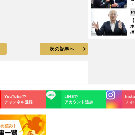
「
な
F
ど
【
ホ
揮
「
で
次の記事へ
Instagra
LINE
YouTubeで
LINEで
Inst
m
チャンネル登録
アカウント追加
フォ