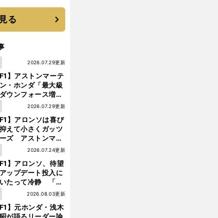
優勝校はここだ！
見る
事
1
2026.07.29更新
F1】アストンマーテ
ン・ホンダ「最大級
ダウンフォース増」
実現するも、アロン
1
2026.07.29更新
が苦言を呈した理由
F1】アロンソは喜び
抑えて小さくガッツ
ーズ アストンマー
ィン・ホンダが「レ
1
2026.07.24更新
ス」に戻ってきた
F1】アロンソ、待望
アップデート投入に
前
いたって冷静 「ハ
へ
ガリーGPが僕らに
1
2026.08.03更新
しいサーキットであ
F1】元ホンダ・浅木
ことを願う」
昭が語るリーダー論