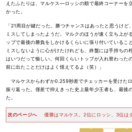
えたふたりは、マルケス―ロッシの順で最終コーナーを
かった。
「21周目が鍵だった。勝つチャンスはあったと思うけど
ミスしてしまったようだ。マルクのほうが速く立ち上が
ップで最後の勝負をしかけるくらいに張り付いているこ
ミスしないように心がけたけれども、終盤には手持ちの
はいつだって愉しい。何回くらいトップが入れ替わった
前に出たことだけはよく憶えてるよ（笑）」
マルケスからわずか0.259秒差でチェッカーを受けた
振り返った。僅差で抑えきった史上最年少王者も、最後
た。
次のページへ
優勝はマルケス。2位にロッシ、3位は
「バレンティーノとのラスト2周は、とても愉しかった
終盤にバトルになったけど、あのときはバレンティーノ