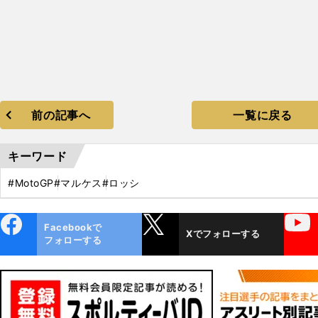
前の記事へ
一覧に戻る
キーワード
#MotoGP
#マルケス
#ロッシ
ebo
X
YouTube
Facebookで
Xでフォローする
ok
フォローする