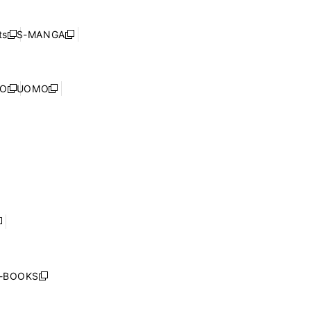
ン
ィ
開
い
ド
ン
く
ウ
ウ
ド
s
S-MANGA
新
新
ィ
で
ウ
し
し
ン
開
で
い
い
ド
く
開
ウ
ウ
ウ
NO
UOMO
く
新
新
ィ
ィ
で
し
し
ン
ン
開
い
い
ド
ド
く
ウ
ウ
ウ
ウ
ィ
ィ
で
で
ン
ン
開
開
ド
ド
く
く
ウ
ウ
で
で
開
開
く
く
し
い
ウ
j-BOOKS
新
ィ
し
ン
い