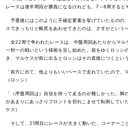
レースは後半周回が勝負になるけれども、7～8周するとY
予選後にはこのように不確定要素を挙げていたものの、
スできっちりと帳尻をあわせてきたのは、さすがという
全22周で争われたレースは、中盤周回あたりからマル
一対一の戦いという様相を呈し始めた。前をゆくロッシ
き、マルケスが前に出るとロッシはその直後につくとい
「前方に出て、他よりもいいペースで走れていたので、
（ロッシ）
「（序盤周回は）自信を持って走るのが難しかった。脚
があまりにあっさりフロントを切れこませて転倒してい
ケス）
そして、21周目にレースが大きく動いた。コーナーご