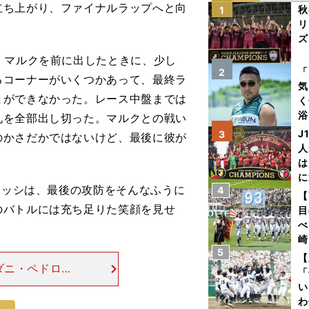
立ち上がり、ファイナルラップへと向
秋
1
リ
ズ
、マルクを前に出したときに、少し
を
「
2
るコーナーがいくつかあって、最終ラ
気
とができなかった。レース中盤までは
く
浴
札を全部出し切った。マルクとの戦い
太
J
3
のかさだかではないけど、最後に彼が
ァ
人
は
に
ロッシは、最後の攻防をそんなふうに
4
と
【
のバトルには充ち足りた笑顔を見せ
目
べ
崎
5
「
【
ダニ・ペドロサ
て
「
。昨年もレース
い
が勝った。今回
わ
次