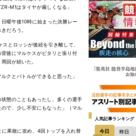
ZR-M1はタイヤが厳しくなる」
日曜午後10時に始まった決勝レー
べきだろう。
ケスとロッシが後続を引き離して、
の背後にマルケスがピタリと張り付
う周回が続いた。
マルクとバトルができると思った」
の状態のこともあったし、多くの選手
たので、少し不安にもなった」（マル
人気記事ランキング
とに果敢に攻め、4回トップを入れ替
今日
昨日