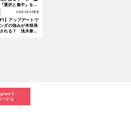
『選択と集中』をし
ければ、部下の心は
1
2026.08.03更新
んどん離れていく」
F1】アップデートで
ンダの強みが本領発
される？ 浅木泰昭
レッドブルの位置ま
戻れる可能性も」
agramで
ローする