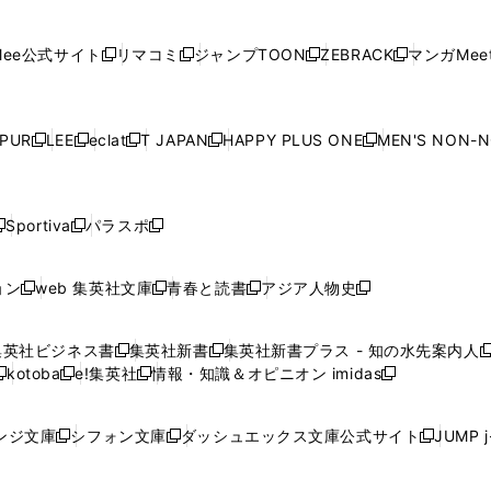
ィ
ン
ィ
ン
ィ
ン
ィ
開
開
で
開
開
開
い
い
い
い
い
ン
ド
ン
ド
ン
ド
ン
く
く
開
く
く
く
ウ
ウ
ウ
ウ
ウ
ド
ウ
ド
ウ
ド
ウ
ド
ee公式サイト
リマコミ
ジャンプTOON
ZEBRACK
マンガMeet
く
新
新
新
新
ィ
ィ
ィ
ィ
ィ
ウ
で
ウ
で
ウ
で
ウ
し
し
し
し
ン
ン
ン
ン
ン
で
開
で
開
で
開
で
い
い
い
い
ド
ド
ド
ド
ド
開
く
開
く
開
く
開
ウ
ウ
ウ
ウ
ウ
ウ
ウ
ウ
ウ
PUR
LEE
eclat
T JAPAN
HAPPY PLUS ONE
MEN'S NON-
く
く
く
く
新
新
新
新
新
ィ
ィ
ィ
ィ
で
で
で
で
で
し
し
し
し
し
ン
ン
ン
ン
開
開
開
開
開
い
い
い
い
い
ド
ド
ド
ド
く
く
く
く
く
ウ
ウ
ウ
ウ
ウ
ウ
ウ
ウ
ウ
Sportiva
パラスポ
新
新
ィ
ィ
ィ
ィ
ィ
で
で
で
で
し
し
し
ン
ン
ン
ン
ン
開
開
開
開
い
い
い
ド
ド
ド
ド
ド
ョン
web 集英社文庫
青春と読書
アジア人物史
く
く
く
く
新
新
新
新
ウ
ウ
ウ
ウ
ウ
ウ
ウ
ウ
し
し
し
し
ィ
ィ
ィ
で
で
で
で
で
い
い
い
い
ン
ン
ン
集英社ビジネス書
集英社新書
集英社新書プラス - 知の水先案内人
開
開
開
開
開
新
新
新
ウ
ウ
ウ
ウ
ド
ド
ド
kotoba
e!集英社
情報・知識＆オピニオン imidas
く
く
く
く
く
新
し
新
し
新
ィ
ィ
ィ
ィ
ウ
ウ
ウ
し
し
い
し
い
し
ン
ン
ン
ン
で
で
で
い
い
ウ
い
ウ
い
ド
ド
ド
ド
ンジ文庫
シフォン文庫
ダッシュエックス文庫公式サイト
JUMP 
開
開
開
新
新
新
ウ
ウ
ィ
ウ
ィ
ウ
ウ
ウ
ウ
ウ
く
く
く
し
し
し
ィ
ィ
ン
ィ
ン
ィ
で
で
で
で
い
い
い