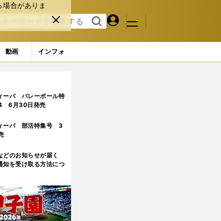
る場合がありま
マイペ
閉じ
検索
メニュ
ー
る
す
ジ
る
動画
インフォ
ージ目
ィーバ バレーボール特
.4 6月30日発売
ィーバ 部活特集号 3
売
などのお知らせが届く
通知を受け取る方法につ