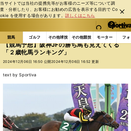
当サイトでは当社の提携先等がお客様のニーズ等について調
査・分析したり、お客様にお勧めの広告を表⽰する⽬的で Co
閉じ
okie を使⽤する場合があります。
詳しくはこちら
る
マイペ
web Sportiva (webスポルティーバ)
検索
メニュ
we
ー
競馬の記事一覧
競馬
【競馬予想】阪神JFの勝ち馬
b
ジ
競馬
ゴルフ
その他球技
その他競技
モーター
フォ
ス
【競馬予想】阪神JFの勝ち馬も見えてくる
ポ
「２歳牝馬ランキング」
ル
テ
2024年12月06日 16:50 公開
2024年12月06日 16:52 更新
ィ
ー
text by Sportiva
バ