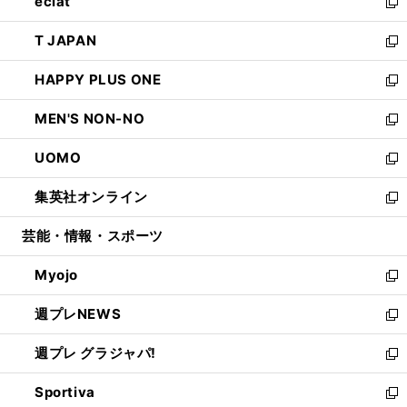
eclat
く
で
ド
ィ
い
新
開
ウ
ン
ウ
し
T JAPAN
く
で
ド
ィ
い
新
開
ウ
ン
ウ
し
HAPPY PLUS ONE
く
で
ド
ィ
い
新
開
ウ
ン
ウ
し
MEN'S NON-NO
く
で
ド
ィ
い
新
開
ウ
ン
ウ
し
UOMO
く
で
ド
ィ
い
新
開
ウ
ン
ウ
し
集英社オンライン
く
で
ド
ィ
い
新
開
ウ
ン
ウ
し
芸能・情報・スポーツ
く
で
ド
ィ
い
開
ウ
ン
ウ
Myojo
く
で
ド
ィ
新
開
ウ
ン
し
週プレNEWS
く
で
ド
い
新
開
ウ
ウ
し
週プレ グラジャパ!
く
で
ィ
い
新
開
ン
ウ
し
Sportiva
く
ド
ィ
い
新