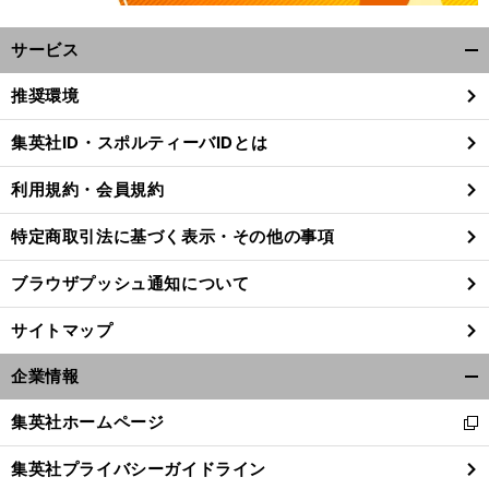
サービス
開
く/
推奨環境
閉
じ
集英社ID・スポルティーバIDとは
る
利用規約・会員規約
特定商取引法に基づく表示・その他の事項
ブラウザプッシュ通知について
サイトマップ
企業情報
開
く/
集英社ホームページ
新
閉
し
じ
集英社プライバシーガイドライン
い
る