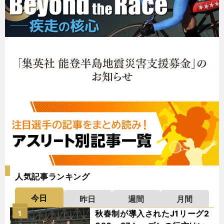
人気記事ランキング
今日
昨日
週間
月間
秋春制が導入されたJ1リーグ2
1