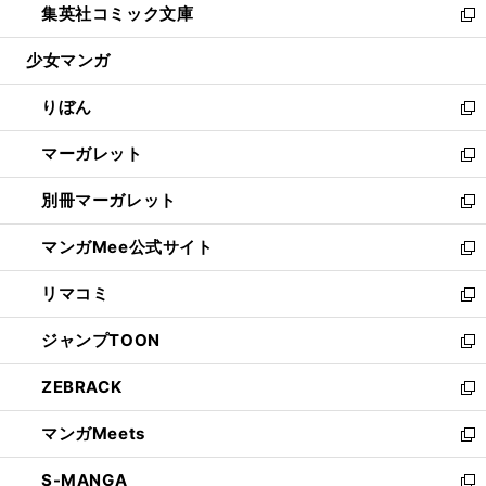
集英社コミック文庫
く
で
ド
ィ
い
新
開
ウ
ン
ウ
し
少女マンガ
く
で
ド
ィ
い
開
ウ
ン
ウ
りぼん
く
で
ド
ィ
新
開
ウ
ン
し
マーガレット
く
で
ド
い
新
開
ウ
ウ
し
別冊マーガレット
く
で
ィ
い
新
開
ン
ウ
し
マンガMee公式サイト
く
ド
ィ
い
新
ウ
ン
ウ
し
リマコミ
で
ド
ィ
い
新
開
ウ
ン
ウ
し
ジャンプTOON
く
で
ド
ィ
い
新
開
ウ
ン
ウ
し
ZEBRACK
く
で
ド
ィ
い
新
開
ウ
ン
ウ
し
マンガMeets
く
で
ド
ィ
い
新
開
ウ
ン
ウ
し
S-MANGA
く
で
ド
ィ
い
新