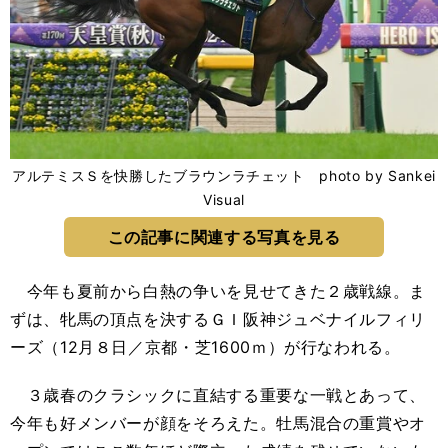
アルテミスＳを快勝したブラウンラチェット photo by Sankei
Visual
この記事に関連する写真を見る
今年も夏前から白熱の争いを見せてきた２歳戦線。ま
ずは、牝馬の頂点を決するＧＩ阪神ジュベナイルフィリ
ーズ（12月８日／京都・芝1600ｍ）が行なわれる。
３歳春のクラシックに直結する重要な一戦とあって、
今年も好メンバーが顔をそろえた。牡馬混合の重賞やオ