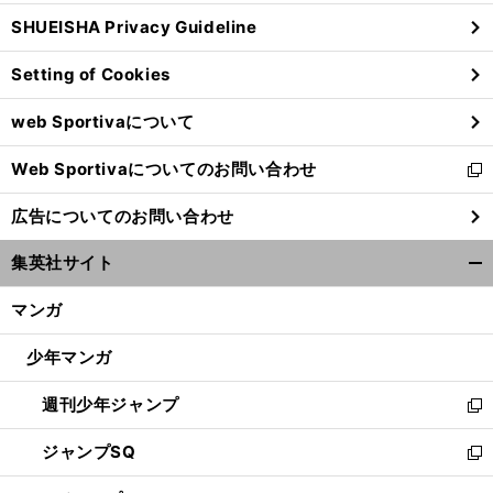
ウ
SHUEISHA Privacy Guideline
ィ
ン
Setting of Cookies
ド
ウ
web Sportivaについて
で
開
Web Sportivaについてのお問い合わせ
く
新
し
広告についてのお問い合わせ
い
ウ
集英社サイト
ィ
開
ン
く/
マンガ
ド
閉
ウ
じ
少年マンガ
で
る
開
週刊少年ジャンプ
く
新
し
ジャンプSQ
い
新
ウ
し