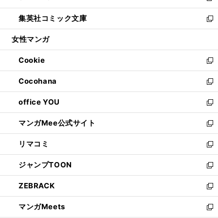
開
ウ
ン
ウ
し
集英社コミック文庫
く
で
ド
ィ
い
新
開
ウ
ン
ウ
し
女性マンガ
く
で
ド
ィ
い
開
ウ
ン
ウ
Cookie
く
で
ド
ィ
新
開
ウ
ン
し
Cocohana
く
で
ド
い
新
開
ウ
ウ
し
office YOU
く
で
ィ
い
新
開
ン
ウ
し
マンガMee公式サイト
く
ド
ィ
い
新
ウ
ン
ウ
し
リマコミ
で
ド
ィ
い
新
開
ウ
ン
ウ
し
ジャンプTOON
く
で
ド
ィ
い
新
開
ウ
ン
ウ
し
ZEBRACK
く
で
ド
ィ
い
新
開
ウ
ン
ウ
し
マンガMeets
く
で
ド
ィ
い
新
開
ウ