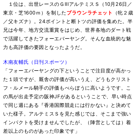
１位は、出世レースのＧIIIアルテミスＳ（10月26日／
東京・芝1600ｍ）を制した
ブラウンラチェット
（牝２歳
／父キズナ）。24ポイントと断トツの評価を集めた。半
兄は今年、地方交流重賞をはじめ、世界各地のダート戦
で活躍してきたフォーエバーヤング。そんな血統的な魅
力も高評価の要因となったようだ。
木南友輔氏（日刊スポーツ）
「フォーエバーヤングの下ということで注目度が高かっ
た１頭ですが、厩舎の評価が高いうえ、どうもクリスト
フ・ルメール騎手の評価もべらぼうに高いようです。こ
の馬が出走予定の阪神JFがあるということで、早い時点
で同じ週にある『香港国際競走には行かない』と決めて
いた様子。アルテミスＳを見た感じでは、そこまで強い
インパクトを受けませんでしたが、（陣営としては）着
差以上のものがあった印象です」