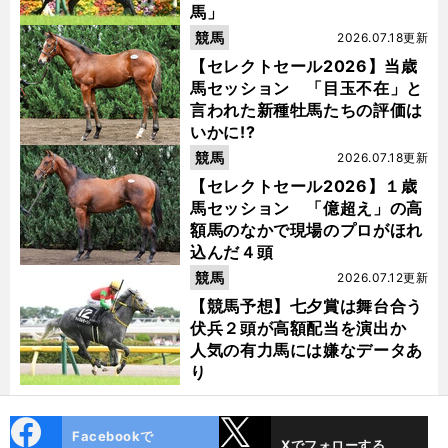
馬」
競馬
2026.07.18更新
【セレクトセール2026】当歳
馬セッション 「目玉不在」と
言われた新種牡馬たちの評価は
いかに!?
競馬
2026.07.18更新
【セレクトセール2026】１歳
馬セッション 「億超え」の高
額馬のなかで現場のプロがほれ
込んだ４頭
競馬
2026.07.12更新
【競馬予想】七夕賞は舞台合う
伏兵２頭が高額配当を演出か
人気の有力馬には嫌なデータあ
り
cebo
X
Facebookで
Xでフォローする