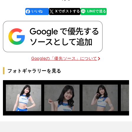
いいね
Xでポストする
LINEで送る
line
faceboo
x
k
Googleの「優先ソース」について
フォトギャラリーを見る