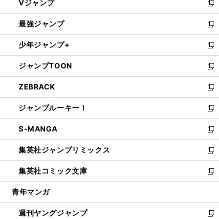
Vジャンプ
ィ
い
新
ン
ウ
し
最強ジャンプ
ド
ィ
い
新
ウ
ン
ウ
し
少年ジャンプ+
で
ド
ィ
い
新
開
ウ
ン
ウ
し
ジャンプTOON
く
で
ド
ィ
い
新
開
ウ
ン
ウ
し
ZEBRACK
く
で
ド
ィ
い
新
開
ウ
ン
ウ
し
ジャンプルーキー！
く
で
ド
ィ
い
新
開
ウ
ン
ウ
し
S-MANGA
く
で
ド
ィ
い
新
開
ウ
ン
ウ
し
集英社ジャンプリミックス
く
で
ド
ィ
い
新
開
ウ
ン
ウ
し
集英社コミック文庫
く
で
ド
ィ
い
新
開
ウ
ン
ウ
し
青年マンガ
く
で
ド
ィ
い
開
ウ
ン
ウ
週刊ヤングジャンプ
く
で
ド
ィ
新