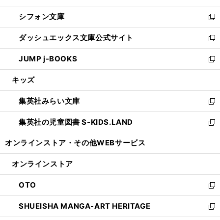
開
ウ
ウ
し
シフォン文庫
く
で
ィ
い
新
開
ン
ウ
し
ダッシュエックス文庫公式サイト
く
ド
ィ
い
新
ウ
ン
ウ
し
JUMP j-BOOKS
で
ド
ィ
い
新
開
ウ
ン
ウ
し
キッズ
く
で
ド
ィ
い
開
ウ
ン
ウ
集英社みらい文庫
く
で
ド
ィ
新
開
ウ
ン
し
集英社の児童図書 S-KIDS.LAND
く
で
ド
い
新
開
ウ
ウ
し
オンラインストア・
その他WEBサービス
く
で
ィ
い
開
ン
ウ
オンラインストア
く
ド
ィ
ウ
ン
OTO
で
ド
新
開
ウ
し
SHUEISHA MANGA-ART HERITAGE
く
で
い
新
開
ウ
し