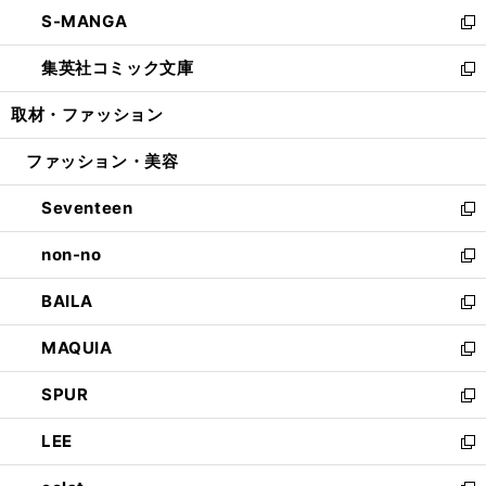
ン
ウ
し
S-MANGA
く
で
ド
ィ
い
新
開
ウ
ン
ウ
し
集英社コミック文庫
く
で
ド
ィ
い
新
開
ウ
ン
ウ
し
取材・ファッション
く
で
ド
ィ
い
開
ウ
ン
ウ
ファッション・美容
く
で
ド
ィ
開
ウ
ン
Seventeen
く
で
ド
新
開
ウ
し
non-no
く
で
い
新
開
ウ
し
BAILA
く
ィ
い
新
ン
ウ
し
MAQUIA
ド
ィ
い
新
ウ
ン
ウ
し
SPUR
で
ド
ィ
い
新
開
ウ
ン
ウ
し
LEE
く
で
ド
ィ
い
新
開
ウ
ン
ウ
し