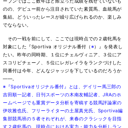
ープンではここ数年ほど際立った成績を残せていないも
のの、デビュー前から注目されていた素質馬、血統馬が
集結。どういったレースが繰り広げられるのか、楽しみ
でならない。
その一戦を前にして、ここでは現時点での２歳牝馬を
対象にした『Sportiva オリジナル番付（
※
）』を発表し
たい。昨年の同時期、１位にチェルヴィニア、３位にア
スコリピチェーノ、５位にレガレイラをランクづけした
同番付は今年、どんなジャッジを下しているのだろうか
――。
※『Sportivaオリジナル番付』とは、デイリー馬三郎の
吉田順一記者、日刊スポーツの木南友輔記者、JRAのホ
ームページでも重賞データ分析を寄稿する競馬評論家の
伊吹雅也氏、フリーライターの土屋真光氏、Sportiva編
集部競馬班の５者それぞれが、来春のクラシックを目指
す２歳牝馬の、現時点における実力・能力を分析しラン