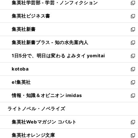
集英社学芸部 - 学芸・ノンフィクション
く
で
ド
ィ
新
開
ウ
ン
し
集英社ビジネス書
く
で
ド
い
新
開
ウ
ウ
し
集英社新書
く
で
ィ
い
新
開
ン
ウ
し
集英社新書プラス - 知の水先案内人
く
ド
ィ
い
新
ウ
ン
ウ
し
1日5分で、明日は変わる よみタイ yomitai
で
ド
ィ
い
新
開
ウ
ン
ウ
し
kotoba
く
で
ド
ィ
い
新
開
ウ
ン
ウ
し
e!集英社
く
で
ド
ィ
い
新
開
ウ
ン
ウ
し
情報・知識＆オピニオン imidas
く
で
ド
ィ
い
新
開
ウ
ン
ウ
し
ライトノベル・ノベライズ
く
で
ド
ィ
い
開
ウ
ン
ウ
集英社Webマガジン コバルト
く
で
ド
ィ
新
開
ウ
ン
し
集英社オレンジ文庫
く
で
ド
い
新