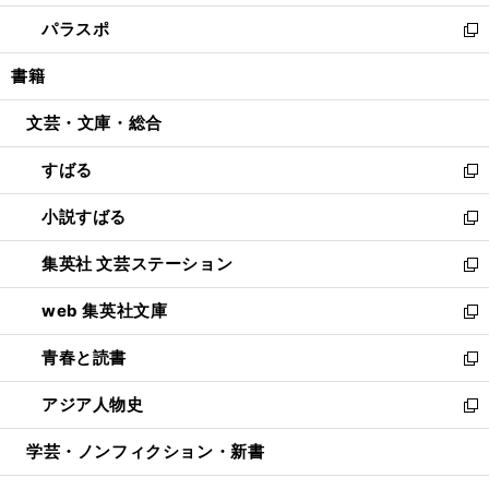
ウ
ン
ウ
し
パラスポ
で
ド
ィ
い
新
開
ウ
ン
ウ
し
書籍
く
で
ド
ィ
い
開
ウ
ン
ウ
文芸・文庫・総合
く
で
ド
ィ
開
ウ
ン
すばる
く
で
ド
新
開
ウ
し
小説すばる
く
で
い
新
開
ウ
し
集英社 文芸ステーション
く
ィ
い
新
ン
ウ
し
web 集英社文庫
ド
ィ
い
新
ウ
ン
ウ
し
青春と読書
で
ド
ィ
い
新
開
ウ
ン
ウ
し
アジア人物史
く
で
ド
ィ
い
新
開
ウ
ン
ウ
し
学芸・ノンフィクション・新書
く
で
ド
ィ
い
開
ウ
ン
ウ