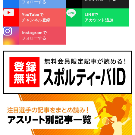
ok
フォローする
uTube
LINE
YouTubeで
LINEで
チャンネル登録
アカウント追加
stagra
Instagramで
m
フォローする
】
前
へ