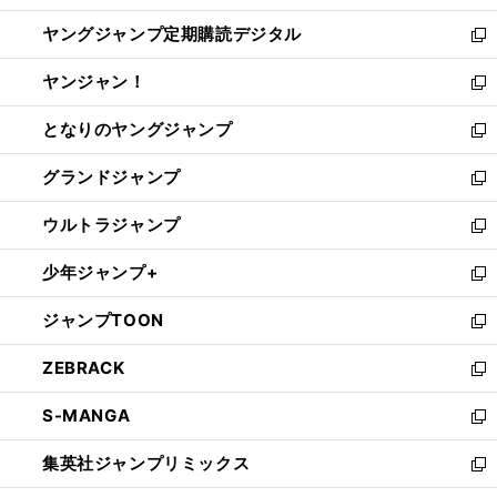
開
ウ
ン
し
ヤングジャンプ定期購読デジタル
く
で
ド
い
新
開
ウ
ウ
し
ヤンジャン！
く
で
ィ
い
新
開
ン
ウ
し
となりのヤングジャンプ
く
ド
ィ
い
新
ウ
ン
ウ
し
グランドジャンプ
で
ド
ィ
い
新
開
ウ
ン
ウ
し
ウルトラジャンプ
く
で
ド
ィ
い
新
開
ウ
ン
ウ
し
少年ジャンプ+
く
で
ド
ィ
い
新
開
ウ
ン
ウ
し
ジャンプTOON
く
で
ド
ィ
い
新
開
ウ
ン
ウ
し
ZEBRACK
く
で
ド
ィ
い
新
開
ウ
ン
ウ
し
S-MANGA
く
で
ド
ィ
い
新
開
ウ
ン
ウ
し
集英社ジャンプリミックス
く
で
ド
ィ
い
新
開
ウ
ン
ウ
し