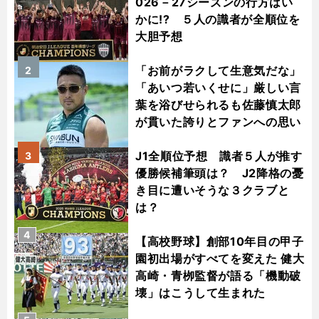
026－27シーズンの行方はい
かに!? ５人の識者が全順位を
大胆予想
「お前がラクして生意気だな」
2
「あいつ若いくせに」厳しい言
葉を浴びせられるも佐藤慎太郎
が貫いた誇りとファンへの思い
J1全順位予想 識者５人が推す
3
優勝候補筆頭は？ J2降格の憂
き目に遭いそうな３クラブと
は？
4
【高校野球】創部10年目の甲子
園初出場がすべてを変えた 健大
高崎・青栁監督が語る「機動破
壊」はこうして生まれた