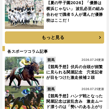
5
【夏の甲子園2026】「優勝は
横浜じゃない」 波乱必至の組み
合わせで識者５人が選んだ優勝
校はここだ！
もっと見る
各スポーツコラム記事
競馬
2026.07.26更新
【競馬予想】伏兵の台頭が頻繁
に見られる関屋記念 穴党記者
が目をつけた激走候補２頭
競馬
2026.07.25更新
【競馬予想】ハンデ戦となった
関屋記念は波乱含み 激走ムー
ド漂うのは「勢いのある上がり