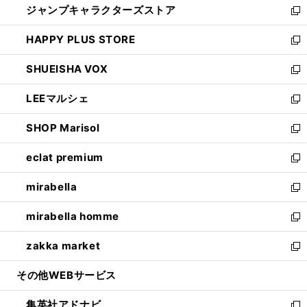
ジャンプキャラクターズストア
く
ィ
い
新
ン
ウ
し
HAPPY PLUS STORE
ド
ィ
い
新
ウ
ン
ウ
し
SHUEISHA VOX
で
ド
ィ
い
新
開
ウ
ン
ウ
し
LEEマルシェ
く
で
ド
ィ
い
新
開
ウ
ン
ウ
し
SHOP Marisol
く
で
ド
ィ
い
新
開
ウ
ン
ウ
し
eclat premium
く
で
ド
ィ
い
新
開
ウ
ン
ウ
し
mirabella
く
で
ド
ィ
い
新
開
ウ
ン
ウ
し
mirabella homme
く
で
ド
ィ
い
新
開
ウ
ン
ウ
し
zakka market
く
で
ド
ィ
い
新
開
ウ
ン
ウ
し
その他WEBサービス
く
で
ド
ィ
い
開
ウ
ン
ウ
集英社アドナビ
く
で
ド
ィ