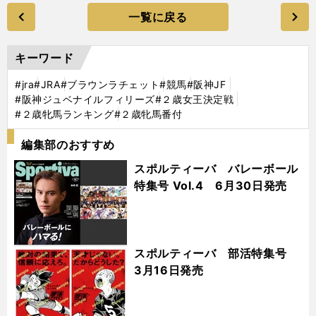
一覧に戻る
キーワード
#jra
#JRA
#ブラウンラチェット
#競馬
#阪神JF
#阪神ジュベナイルフィリーズ
#２歳女王決定戦
#２歳牝馬ランキング
#２歳牝馬番付
編集部のおすすめ
スポルティーバ バレーボール
特集号 Vol.4 6月30日発売
スポルティーバ 部活特集号
3月16日発売