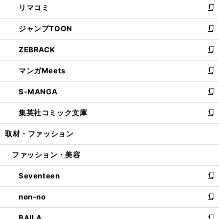
リマコミ
で
ド
ィ
い
新
開
ウ
ン
ウ
し
ジャンプTOON
く
で
ド
ィ
い
新
開
ウ
ン
ウ
し
ZEBRACK
く
で
ド
ィ
い
新
開
ウ
ン
ウ
し
マンガMeets
く
で
ド
ィ
い
新
開
ウ
ン
ウ
し
S-MANGA
く
で
ド
ィ
い
新
開
ウ
ン
ウ
し
集英社コミック文庫
く
で
ド
ィ
い
新
開
ウ
ン
ウ
し
取材・ファッション
く
で
ド
ィ
い
開
ウ
ン
ウ
ファッション・美容
く
で
ド
ィ
開
ウ
ン
Seventeen
く
で
ド
新
開
ウ
し
non-no
く
で
い
新
開
ウ
し
BAILA
く
ィ