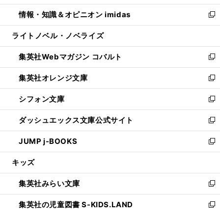
開
ウ
ン
ウ
し
情報・知識＆オピニオン imidas
く
で
ド
ィ
い
新
開
ウ
ン
ウ
し
ライトノベル・ノベライズ
く
で
ド
ィ
い
開
ウ
ン
ウ
集英社Webマガジン コバルト
く
で
ド
ィ
新
開
ウ
ン
し
集英社オレンジ文庫
く
で
ド
い
新
開
ウ
ウ
し
シフォン文庫
く
で
ィ
い
新
開
ン
ウ
し
ダッシュエックス文庫公式サイト
く
ド
ィ
い
新
ウ
ン
ウ
し
JUMP j-BOOKS
で
ド
ィ
い
新
開
ウ
ン
ウ
し
キッズ
く
で
ド
ィ
い
開
ウ
ン
ウ
集英社みらい文庫
く
で
ド
ィ
新
開
ウ
ン
し
集英社の児童図書 S-KIDS.LAND
く
で
ド
い
新
開
ウ
ウ
し