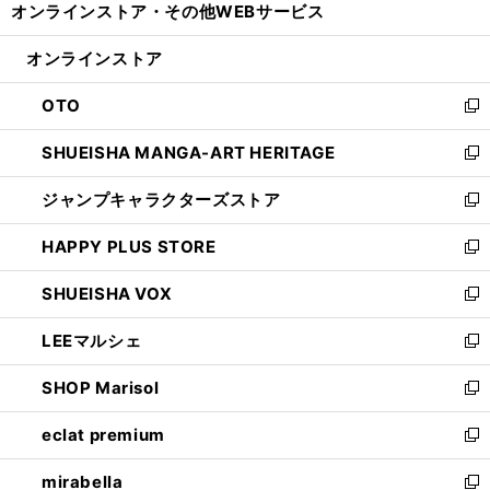
オンラインストア・
その他WEBサービス
く
で
ィ
い
開
ン
ウ
オンラインストア
く
ド
ィ
ウ
ン
OTO
で
ド
新
開
ウ
し
SHUEISHA MANGA-ART HERITAGE
く
で
い
新
開
ウ
し
ジャンプキャラクターズストア
く
ィ
い
新
ン
ウ
し
HAPPY PLUS STORE
ド
ィ
い
新
ウ
ン
ウ
し
SHUEISHA VOX
で
ド
ィ
い
新
開
ウ
ン
ウ
し
LEEマルシェ
く
で
ド
ィ
い
新
開
ウ
ン
ウ
し
SHOP Marisol
く
で
ド
ィ
い
新
開
ウ
ン
ウ
し
eclat premium
く
で
ド
ィ
い
新
開
ウ
ン
ウ
し
mirabella
く
で
ド
ィ
い
新