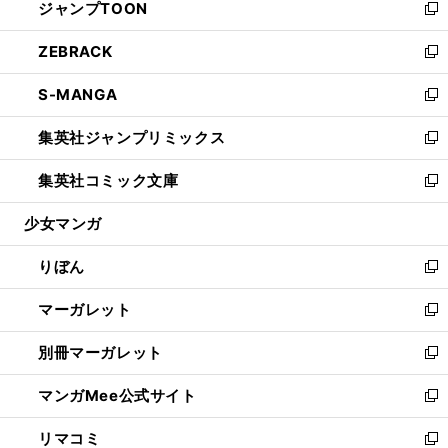
ジャンプTOON
く
で
ド
ィ
い
新
開
ウ
ン
ウ
し
ZEBRACK
く
で
ド
ィ
い
新
開
ウ
ン
ウ
し
S-MANGA
く
で
ド
ィ
い
新
開
ウ
ン
ウ
し
集英社ジャンプリミックス
く
で
ド
ィ
い
新
開
ウ
ン
ウ
し
集英社コミック文庫
く
で
ド
ィ
い
新
開
ウ
ン
ウ
し
少女マンガ
く
で
ド
ィ
い
開
ウ
ン
ウ
りぼん
く
で
ド
ィ
新
開
ウ
ン
し
マーガレット
く
で
ド
い
新
開
ウ
ウ
し
別冊マーガレット
く
で
ィ
い
新
開
ン
ウ
し
マンガMee公式サイト
く
ド
ィ
い
新
ウ
ン
ウ
し
リマコミ
で
ド
ィ
い
新