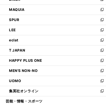
い
新
ン
ウ
し
MAQUIA
ド
ィ
い
新
ウ
ン
ウ
し
SPUR
で
ド
ィ
い
新
開
ウ
ン
ウ
し
LEE
く
で
ド
ィ
い
新
開
ウ
ン
ウ
し
eclat
く
で
ド
ィ
い
新
開
ウ
ン
ウ
し
T JAPAN
く
で
ド
ィ
い
新
開
ウ
ン
ウ
し
HAPPY PLUS ONE
く
で
ド
ィ
い
新
開
ウ
ン
ウ
し
MEN'S NON-NO
く
で
ド
ィ
い
新
開
ウ
ン
ウ
し
UOMO
く
で
ド
ィ
い
新
開
ウ
ン
ウ
し
集英社オンライン
く
で
ド
ィ
い
新
開
ウ
ン
ウ
し
芸能・情報・スポーツ
く
で
ド
ィ
い