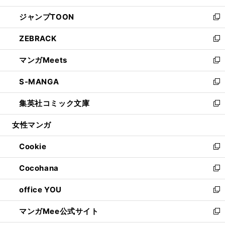
開
ウ
ン
ウ
し
ジャンプTOON
く
で
ド
ィ
い
新
開
ウ
ン
ウ
し
ZEBRACK
く
で
ド
ィ
い
新
開
ウ
ン
ウ
し
マンガMeets
く
で
ド
ィ
い
新
開
ウ
ン
ウ
し
S-MANGA
く
で
ド
ィ
い
新
開
ウ
ン
ウ
し
集英社コミック文庫
く
で
ド
ィ
い
新
開
ウ
ン
ウ
し
女性マンガ
く
で
ド
ィ
い
開
ウ
ン
ウ
Cookie
く
で
ド
ィ
新
開
ウ
ン
し
Cocohana
く
で
ド
い
新
開
ウ
ウ
し
office YOU
く
で
ィ
い
新
開
ン
ウ
し
マンガMee公式サイト
く
ド
ィ
い
新
ウ
ン
ウ
し