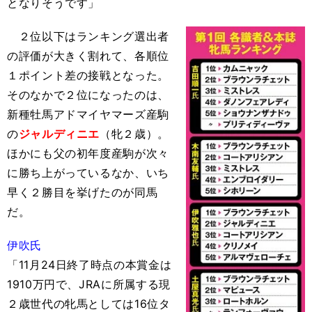
となりそうです」
２位以下はランキング選出者
の評価が大きく割れて、各順位
１ポイント差の接戦となった。
そのなかで２位になったのは、
新種牡馬アドマイヤマーズ産駒
の
ジャルディニエ
（牝２歳）。
ほかにも父の初年度産駒が次々
に勝ち上がっているなか、いち
早く２勝目を挙げたのが同馬
だ。
伊吹氏
「11月24日終了時点の本賞金は
1910万円で、JRAに所属する現
２歳世代の牝馬としては16位タ