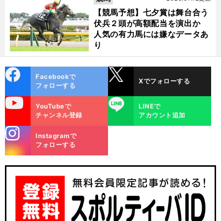
【競馬予想】七夕賞は舞台合う
伏兵２頭が高額配当を演出か
人気の有力馬には嫌なデータあ
り
cebo
X
Facebookで
Xでフォローする
ok
フォローする
uTube
LINE
YouTubeで
LINEで
チャンネル登録
アカウント追加
stagra
Instagramで
m
フォローする