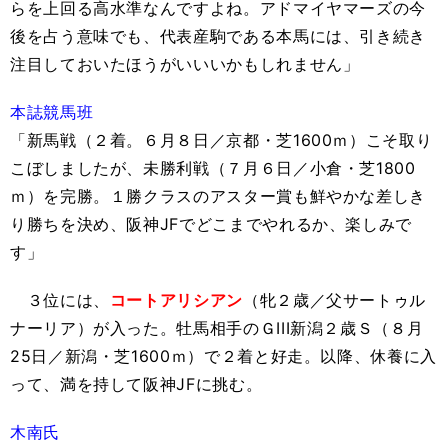
らを上回る高水準なんですよね。アドマイヤマーズの今
後を占う意味でも、代表産駒である本馬には、引き続き
注目しておいたほうがいいいかもしれません」
本誌競馬班
「新馬戦（２着。６月８日／京都・芝1600ｍ）こそ取り
こぼしましたが、未勝利戦（７月６日／小倉・芝1800
ｍ）を完勝。１勝クラスのアスター賞も鮮やかな差しき
り勝ちを決め、阪神JFでどこまでやれるか、楽しみで
す」
３位には、
コートアリシアン
（牝２歳／父サートゥル
ナーリア）が入った。牡馬相手のＧIII新潟２歳Ｓ（８月
25日／新潟・芝1600ｍ）で２着と好走。以降、休養に入
って、満を持して阪神JFに挑む。
木南氏