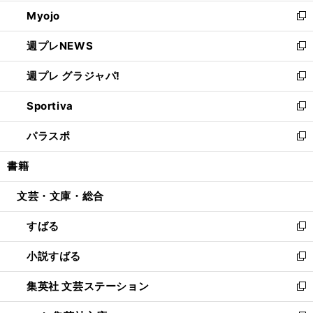
開
ウ
ン
ウ
Myojo
く
で
ド
ィ
新
開
ウ
ン
し
週プレNEWS
く
で
ド
い
新
開
ウ
ウ
し
週プレ グラジャパ!
く
で
ィ
い
新
開
ン
ウ
し
Sportiva
く
ド
ィ
い
新
ウ
ン
ウ
し
パラスポ
で
ド
ィ
い
新
開
ウ
ン
ウ
し
書籍
く
で
ド
ィ
い
開
ウ
ン
ウ
文芸・文庫・総合
く
で
ド
ィ
開
ウ
ン
すばる
く
で
ド
新
開
ウ
し
小説すばる
く
で
い
新
開
ウ
し
集英社 文芸ステーション
く
ィ
い
新
ン
ウ
し