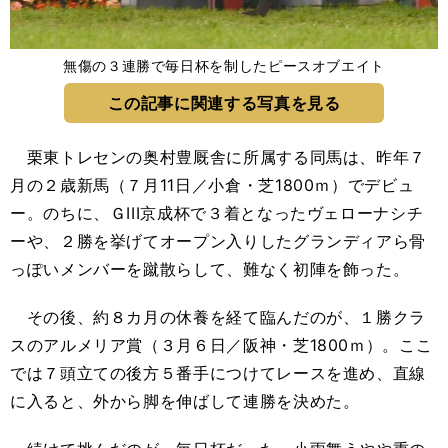
無傷の３連勝で毎日杯を制したピースオブエイト
この記事に関連する写真を見る
栗東トレセンの奥村豊厩舎に所属する同馬は、昨年７
月の２歳新馬（７月11日／小倉・芝1800ｍ）でデビュ
ー。のちに、ＧIII京成杯で３着となったヴェローナシチ
ーや、２勝を挙げてオープン入りしたグランディアら骨
っぽいメンバーを蹴散らして、難なく初陣を飾った。
その後、約８カ月の休養を経て臨んだのが、１勝クラ
スのアルメリア賞（３月６日／阪神・芝1800ｍ）。ここ
では７頭立ての後方５番手につけてレースを進め、直線
に入ると、外から脚を伸ばして連勝を決めた。