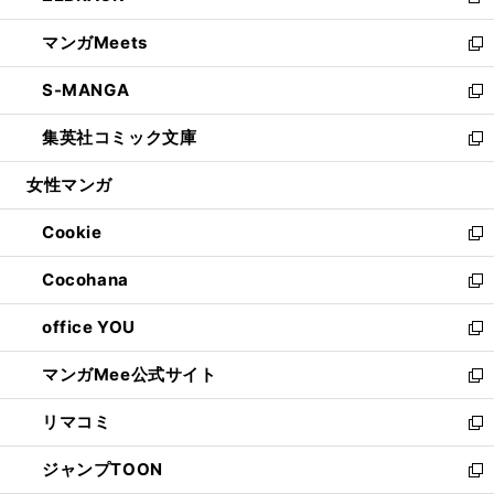
新
開
ウ
ン
ウ
し
マンガMeets
く
で
ド
ィ
い
新
開
ウ
ン
ウ
し
S-MANGA
く
で
ド
ィ
い
新
開
ウ
ン
ウ
し
集英社コミック文庫
く
で
ド
ィ
い
新
開
ウ
ン
ウ
し
女性マンガ
く
で
ド
ィ
い
開
ウ
ン
ウ
Cookie
く
で
ド
ィ
新
開
ウ
ン
し
Cocohana
く
で
ド
い
新
開
ウ
ウ
し
office YOU
く
で
ィ
い
新
開
ン
ウ
し
マンガMee公式サイト
く
ド
ィ
い
新
ウ
ン
ウ
し
リマコミ
で
ド
ィ
い
新
開
ウ
ン
ウ
し
ジャンプTOON
く
で
ド
ィ
い
新
開