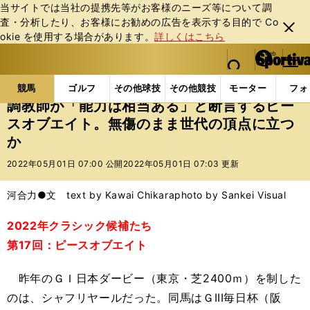
当サイトでは当社の提携先等がお客様のニーズ等について調
査・分析したり、お客様にお勧めの広告を表⽰する⽬的で Co
閉じ
okie を使⽤する場合があります。
詳しくはこちら
る
マイペ
web Sportiva (webスポルティーバ)
検索
メニュ
we
ー
競馬の記事一覧
競馬
調教師が「能力は相当ある」
b
ジ
競馬
ゴルフ
その他球技
その他競技
モーター
フォ
ス
調教師が「能力は相当ある」と断言するピー
ポ
スオブエイト。無傷のまま世代の頂点に立つ
ル
か
テ
ィ
2022年05月01日 07:00 公開
2022年05月01日 07:03 更新
ー
バ
河合力●文 text by Kawai Chikara
photo by Sankei Visual
2022年クラシック候補たち
第17回：ピースオブエイト
昨年のＧＩ日本ダービー（東京・芝2400ｍ）を制した
のは、シャフリヤールだった。同馬はＧIII毎日杯（阪