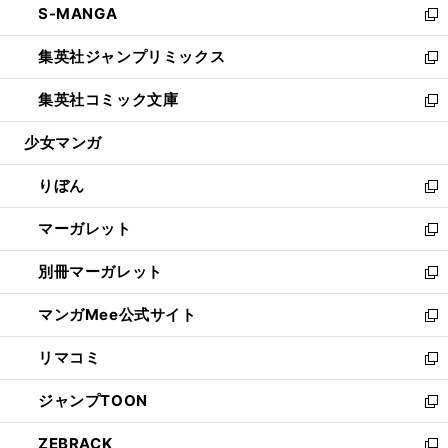
S-MANGA
く
で
ド
ィ
い
新
開
ウ
ン
ウ
し
集英社ジャンプリミックス
く
で
ド
ィ
い
新
開
ウ
ン
ウ
し
集英社コミック文庫
く
で
ド
ィ
い
新
開
ウ
ン
ウ
し
少女マンガ
く
で
ド
ィ
い
開
ウ
ン
ウ
りぼん
く
で
ド
ィ
新
開
ウ
ン
し
マーガレット
く
で
ド
い
新
開
ウ
ウ
し
別冊マーガレット
く
で
ィ
い
新
開
ン
ウ
し
マンガMee公式サイト
く
ド
ィ
い
新
ウ
ン
ウ
し
リマコミ
で
ド
ィ
い
新
開
ウ
ン
ウ
し
ジャンプTOON
く
で
ド
ィ
い
新
開
ウ
ン
ウ
し
ZEBRACK
く
で
ド
ィ
い