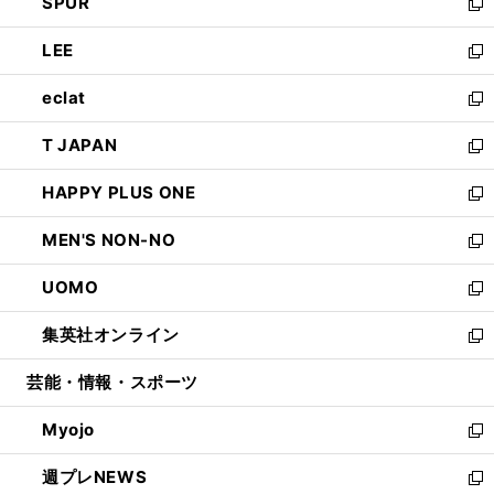
SPUR
で
ド
ィ
い
新
開
ウ
ン
ウ
し
LEE
く
で
ド
ィ
い
新
開
ウ
ン
ウ
し
eclat
く
で
ド
ィ
い
新
開
ウ
ン
ウ
し
T JAPAN
く
で
ド
ィ
い
新
開
ウ
ン
ウ
し
HAPPY PLUS ONE
く
で
ド
ィ
い
新
開
ウ
ン
ウ
し
MEN'S NON-NO
く
で
ド
ィ
い
新
開
ウ
ン
ウ
し
UOMO
く
で
ド
ィ
い
新
開
ウ
ン
ウ
し
集英社オンライン
く
で
ド
ィ
い
新
開
ウ
ン
ウ
し
芸能・情報・スポーツ
く
で
ド
ィ
い
開
ウ
ン
ウ
Myojo
く
で
ド
ィ
新
開
ウ
ン
し
週プレNEWS
く
で
ド
い
新