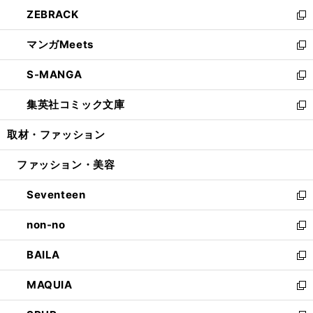
ウ
ン
ウ
し
ZEBRACK
く
で
ド
ィ
い
新
開
ウ
ン
ウ
し
マンガMeets
く
で
ド
ィ
い
新
開
ウ
ン
ウ
し
S-MANGA
く
で
ド
ィ
い
新
開
ウ
ン
ウ
し
集英社コミック文庫
く
で
ド
ィ
い
新
開
ウ
ン
ウ
し
取材・ファッション
く
で
ド
ィ
い
開
ウ
ン
ウ
ファッション・美容
く
で
ド
ィ
開
ウ
ン
Seventeen
く
で
ド
新
開
ウ
し
non-no
く
で
い
新
開
ウ
し
BAILA
く
ィ
い
新
ン
ウ
し
MAQUIA
ド
ィ
い
新
ウ
ン
ウ
し