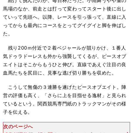
続けて挑んだのが、毎日杯だった。小雨舞うやや重の
馬場のなか、前走とは打って変わってスタート後に出し
ていって先頭へ。以降、レースを引っ張って、直線に入
ってからも最内にコースをとってグイグイと脚を伸ばし
た。
残り200ｍ付近で２着ベジャールが競りかけ、１番人
気ドゥラドーレスも外から強襲してくるが、ピースオブ
エイトはそこからもうひと伸び。直線であえぐ注目の良
血馬たちを尻目に、見事な逃げ切り勝ちを収めた。
こうして無傷の３連勝を遂げたピースオブエイト。陣
営の評価も高く、「さらに上を目指せる逸材」と見られ
ているという。関西競馬専門紙のトラックマンがその様
子を伝える。
次のページへ