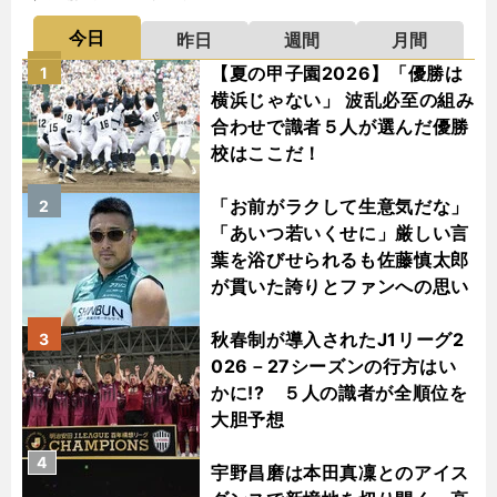
今日
昨日
週間
月間
【夏の甲子園2026】「優勝は
1
横浜じゃない」 波乱必至の組み
合わせで識者５人が選んだ優勝
校はここだ！
「お前がラクして生意気だな」
2
「あいつ若いくせに」厳しい言
葉を浴びせられるも佐藤慎太郎
が貫いた誇りとファンへの思い
秋春制が導入されたJ1リーグ2
3
026－27シーズンの行方はい
かに!? ５人の識者が全順位を
大胆予想
4
宇野昌磨は本田真凜とのアイス