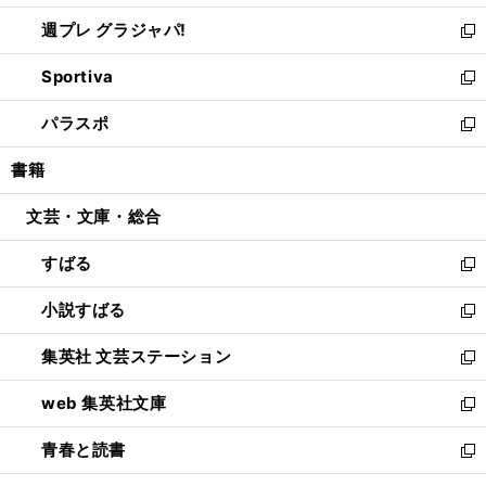
開
ウ
ウ
し
週プレ グラジャパ!
く
で
ィ
い
新
開
ン
ウ
し
Sportiva
く
ド
ィ
い
新
ウ
ン
ウ
し
パラスポ
で
ド
ィ
い
新
開
ウ
ン
ウ
し
書籍
く
で
ド
ィ
い
開
ウ
ン
ウ
文芸・文庫・総合
く
で
ド
ィ
開
ウ
ン
すばる
く
で
ド
新
開
ウ
し
小説すばる
く
で
い
新
開
ウ
し
集英社 文芸ステーション
く
ィ
い
新
ン
ウ
し
web 集英社文庫
ド
ィ
い
新
ウ
ン
ウ
し
青春と読書
で
ド
ィ
い
新
開
ウ
ン
ウ
し