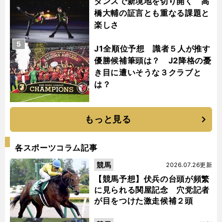
ダンスで新境地を切り開く 高
橋大輔の証言とも重なる課題と
楽しさ
5
J1全順位予想 識者５人が推す
優勝候補筆頭は？ J2降格の憂
き目に遭いそうな３クラブと
は？
もっと見る
各スポーツコラム記事
競馬
2026.07.26更新
【競馬予想】伏兵の台頭が頻繁
に見られる関屋記念 穴党記者
が目をつけた激走候補２頭