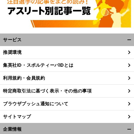
サービス
開
く/
推奨環境
閉
じ
・
。
前
集英社ID・スポルティーバIDとは
へ
る
利用規約・会員規約
特定商取引法に基づく表示・その他の事項
ブラウザプッシュ通知について
サイトマップ
企業情報
開