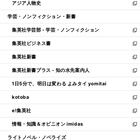
アジア人物史
く
で
ド
ィ
い
新
開
ウ
ン
ウ
し
学芸・ノンフィクション・新書
く
で
ド
ィ
い
開
ウ
ン
ウ
集英社学芸部 - 学芸・ノンフィクション
く
で
ド
ィ
新
開
ウ
ン
し
集英社ビジネス書
く
で
ド
い
新
開
ウ
ウ
し
集英社新書
く
で
ィ
い
新
開
ン
ウ
し
集英社新書プラス - 知の水先案内人
く
ド
ィ
い
新
ウ
ン
ウ
し
1日5分で、明日は変わる よみタイ yomitai
で
ド
ィ
い
新
開
ウ
ン
ウ
し
kotoba
く
で
ド
ィ
い
新
開
ウ
ン
ウ
し
e!集英社
く
で
ド
ィ
い
新
開
ウ
ン
ウ
し
情報・知識＆オピニオン imidas
く
で
ド
ィ
い
新
開
ウ
ン
ウ
し
ライトノベル・ノベライズ
く
で
ド
ィ
い