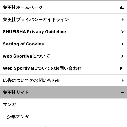
く/
集英社ホームページ
新
閉
し
じ
集英社プライバシーガイドライン
い
る
ウ
SHUEISHA Privacy Guideline
ィ
ン
Setting of Cookies
ド
ウ
web Sportivaについて
で
開
Web Sportivaについてのお問い合わせ
く
新
し
広告についてのお問い合わせ
い
ウ
集英社サイト
ィ
開
ン
く/
マンガ
ド
閉
ウ
じ
少年マンガ
で
る
開