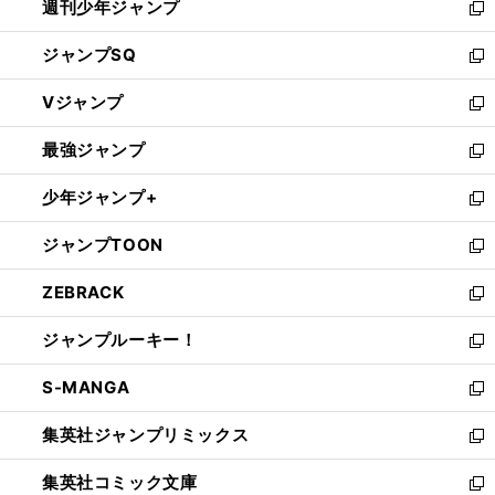
週刊少年ジャンプ
く
新
し
ジャンプSQ
い
新
ウ
し
Vジャンプ
ィ
い
新
ン
ウ
し
最強ジャンプ
ド
ィ
い
新
ウ
ン
ウ
し
少年ジャンプ+
で
ド
ィ
い
新
開
ウ
ン
ウ
し
ジャンプTOON
く
で
ド
ィ
い
新
開
ウ
ン
ウ
し
ZEBRACK
く
で
ド
ィ
い
新
開
ウ
ン
ウ
し
ジャンプルーキー！
く
で
ド
ィ
い
新
開
ウ
ン
ウ
し
S-MANGA
く
で
ド
ィ
い
新
開
ウ
ン
ウ
し
集英社ジャンプリミックス
く
で
ド
ィ
い
新
開
ウ
ン
ウ
し
集英社コミック文庫
く
で
ド
ィ
い
新