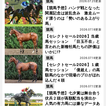
競馬
2026.07.25更新
【競馬予想】ハンデ戦となった
関屋記念は波乱含み 激走ムー
ド漂うのは「勢いのある上がり
馬」
競馬
2026.07.18更新
【セレクトセール2026】当歳
馬セッション 「目玉不在」と
言われた新種牡馬たちの評価は
いかに!?
競馬
2026.07.18更新
【セレクトセール2026】１歳
馬セッション 「億超え」の高
額馬のなかで現場のプロがほれ
込んだ４頭
競馬
2026.07.12更新
【競馬予想】七夕賞は舞台合う
伏兵２頭が高額配当を演出か
人気の有力馬には嫌なデータあ