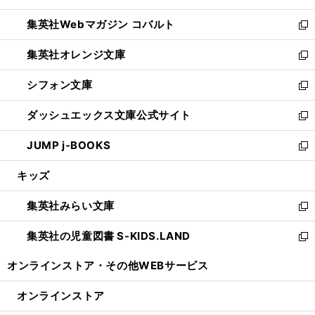
開
ウ
ン
ウ
集英社Webマガジン コバルト
く
で
ド
ィ
新
開
ウ
ン
し
集英社オレンジ文庫
く
で
ド
い
新
開
ウ
ウ
し
シフォン文庫
く
で
ィ
い
新
開
ン
ウ
し
ダッシュエックス文庫公式サイト
く
ド
ィ
い
新
ウ
ン
ウ
し
JUMP j-BOOKS
で
ド
ィ
い
新
開
ウ
ン
ウ
し
キッズ
く
で
ド
ィ
い
開
ウ
ン
ウ
集英社みらい文庫
く
で
ド
ィ
新
開
ウ
ン
し
集英社の児童図書 S-KIDS.LAND
く
で
ド
い
新
開
ウ
ウ
し
オンラインストア・
その他WEBサービス
く
で
ィ
い
開
ン
ウ
オンラインストア
く
ド
ィ
ウ
ン