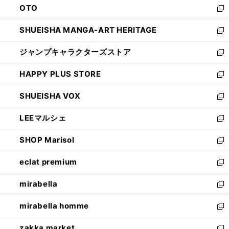
OTO
で
ド
新
開
ウ
し
SHUEISHA MANGA-ART HERITAGE
く
で
い
新
開
ウ
し
ジャンプキャラクターズストア
く
ィ
い
新
ン
ウ
し
HAPPY PLUS STORE
ド
ィ
い
新
ウ
ン
ウ
し
SHUEISHA VOX
で
ド
ィ
い
新
開
ウ
ン
ウ
し
LEEマルシェ
く
で
ド
ィ
い
新
開
ウ
ン
ウ
し
SHOP Marisol
く
で
ド
ィ
い
新
開
ウ
ン
ウ
し
eclat premium
く
で
ド
ィ
い
新
開
ウ
ン
ウ
し
mirabella
く
で
ド
ィ
い
新
開
ウ
ン
ウ
し
mirabella homme
く
で
ド
ィ
い
新
開
ウ
ン
ウ
し
zakka market
く
で
ド