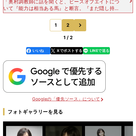
「奥村調教師に話を聞くと、ピースオブエイトにつ
いて『能力は相当ある馬』と断言。『まだ隠し持っ
ているギアがある』という話がまた、印象的でした
ね。 かなりの器であることは明らかで、『相手に
次
1
2
のページへ
合わせて走るタ
1 / 2
いいね
Xでポストする
LINEで送る
line
faceboo
x
k
Googleの「優先ソース」について
フォトギャラリーを見る