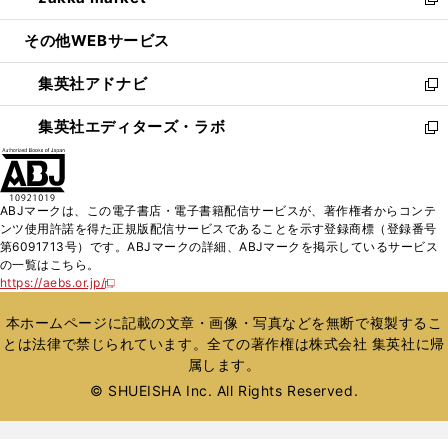
ィ
い
新
開
ウ
ン
ウ
し
その他WEBサービス
く
で
ド
ィ
い
開
ウ
ン
ウ
集英社アドナビ
く
で
ド
ィ
新
開
ウ
ン
し
集英社エディターズ・ラボ
く
で
ド
い
新
開
ウ
ウ
し
く
で
ィ
い
開
ン
ウ
ABJマークは、この電子書店・電子書籍配信サービスが、著作権者からコンテ
く
ド
ィ
ンツ使用許諾を得た正規版配信サービスであることを示す登録商標（登録番号
ウ
ン
第6091713号）です。ABJマークの詳細、ABJマークを掲示しているサービス
で
ド
の一覧はこちら。
開
ウ
https://aebs.or.jp/
新
く
で
し
い
開
本ホームページに記載の文章・画像・写真などを無断で複製するこ
ウ
く
とは法律で禁じられています。全ての著作権は株式会社 集英社に帰
ィ
属します。
ン
ド
© SHUEISHA Inc. All Rights Reserved.
ウ
で
開
く