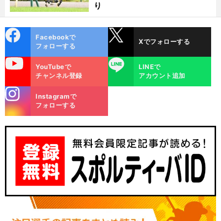
り
cebo
X
Facebookで
Xでフォローする
ok
フォローする
uTube
LINE
YouTubeで
LINEで
チャンネル登録
アカウント追加
stagra
Instagramで
m
フォローする