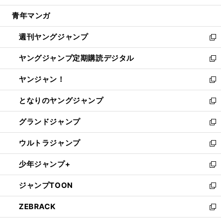
開
ウ
ン
ウ
し
青年マンガ
く
で
ド
ィ
い
開
ウ
ン
ウ
週刊ヤングジャンプ
く
で
ド
ィ
新
開
ウ
ン
し
ヤングジャンプ定期購読デジタル
く
で
ド
い
新
開
ウ
ウ
し
ヤンジャン！
く
で
ィ
い
新
開
ン
ウ
し
となりのヤングジャンプ
く
ド
ィ
い
新
ウ
ン
ウ
し
グランドジャンプ
で
ド
ィ
い
新
開
ウ
ン
ウ
し
ウルトラジャンプ
く
で
ド
ィ
い
新
開
ウ
ン
ウ
し
少年ジャンプ+
く
で
ド
ィ
い
新
開
ウ
ン
ウ
し
ジャンプTOON
く
で
ド
ィ
い
新
開
ウ
ン
ウ
し
ZEBRACK
く
で
ド
ィ
い
新
開
ウ
ン
ウ
し