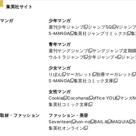
い
し
集英社サイト
ウ
い
ィ
ウ
マンガ
少年マンガ
ン
ィ
週刊少年ジャンプ
ジャンプSQ
Vジャン
ド
ン
新
新
S-MANGA
集英社ジャンプリミックス
集
ウ
ド
新
し
し
新
で
ウ
し
い
い
し
青年マンガ
開
で
い
ウ
ウ
い
週刊ヤングジャンプ
ヤングジャンプ定期
新
く
開
ウ
ィ
ィ
ウ
ウルトラジャンプ
少年ジャンプ+
ジャン
新
し
新
く
ィ
ン
ン
ィ
し
い
し
ン
ド
ド
ン
少女マンガ
い
ウ
い
ド
ウ
ウ
ド
りぼん
マーガレット
別冊マーガレット
新
新
新
ウ
ィ
ウ
ウ
で
で
ウ
S-MANGA
集英社コミック文庫
し
新
し
新
ィ
ン
ィ
で
開
開
で
い
し
い
し
ン
ド
ン
女性マンガ
開
く
く
開
ウ
い
ウ
い
ド
ウ
ド
Cookie
Cocohana
office YOU
マンガM
く
く
新
新
新
ィ
ウ
ィ
ウ
ウ
で
ウ
集英社コミック文庫
し
新
し
し
ン
ィ
ン
ィ
で
開
で
い
し
い
い
ド
ン
ド
ン
取材・ファッション
ファッション・美容
開
く
開
ウ
い
ウ
ウ
ウ
ド
ウ
ド
Seventeen
non-no
BAILA
MAQUIA
S
く
く
新
新
新
新
ィ
ウ
ィ
ィ
で
ウ
で
ウ
集英社オンライン
し
新
し
し
し
ン
ィ
ン
ン
開
で
開
で
い
し
い
い
い