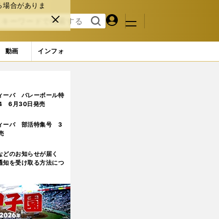
る場合がありま
マイペ
閉じ
検索
メニュ
ー
る
す
ジ
る
動画
インフォ
ィーバ バレーボール特
.4 6月30日発売
ィーバ 部活特集号 3
売
などのお知らせが届く
通知を受け取る方法につ