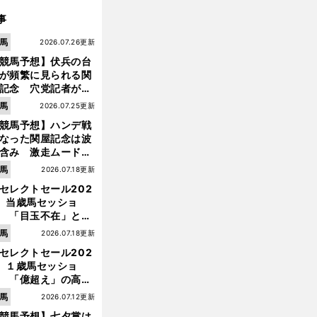
事
馬
2026.07.26更新
競馬予想】伏兵の台
が頻繁に見られる関
記念 穴党記者が目
つけた激走候補２頭
馬
2026.07.25更新
競馬予想】ハンデ戦
なった関屋記念は波
含み 激走ムード漂
のは「勢いのある上
馬
2026.07.18更新
り馬」
セレクトセール202
】当歳馬セッショ
 「目玉不在」と言
れた新種牡馬たちの
馬
2026.07.18更新
価はいかに!?
セレクトセール202
】１歳馬セッショ
 「億超え」の高額
のなかで現場のプロ
馬
2026.07.12更新
ほれ込んだ４頭
競馬予想】七夕賞は