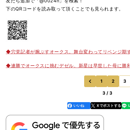
友だち追加で「@0024n」を検索！
下のQRコードを読み取って頂くことでも見られます。
◆穴党記者が腕ぶすオークス。舞台変わってリベンジ期
◆連勝でオークスに挑むデゼル。新星は早世した母に勝
1
2
3
のページへ
前
3 / 3
いいね
Xでポストする
line
faceboo
x
k