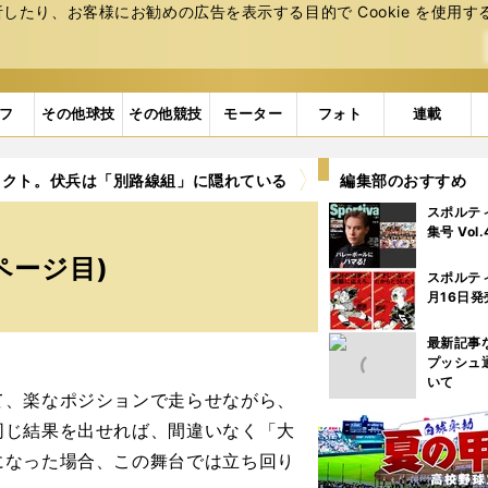
たり、お客様にお勧めの広告を表⽰する⽬的で Cookie を使⽤す
フ
その他球技
その他競技
モーター
フォト
連載
タクト。伏兵は「別路線組」に隠れている
3ページ目
編集部のおすすめ
スポルテ
。
集号 Vol
ページ目)
スポルテ
月16日発
最新記事
プッシュ
いて
、楽なポジションで走らせながら、
同じ結果を出せれば、間違いなく「大
になった場合、この舞台では立ち回り