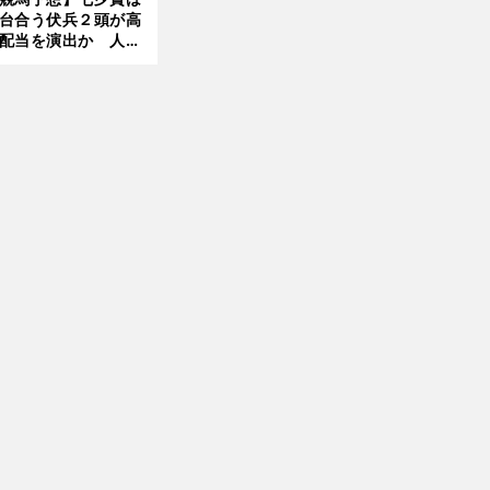
台合う伏兵２頭が高
配当を演出か 人気
有力馬には嫌なデー
あり
ダ
。
ービーでもガロアクリークは軽視禁物
皐月賞３着もフロックではない