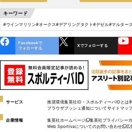
キーワード
#ウインマリリン
#オークス
#デアリングタクト
#デゼル
#マルター
ebo
X
YouTube
Facebookで
Xでフォローする
ok
フォローする
サービス
推奨環境
集英社ID・スポルティーバIDとは
ブラウザプッシュ通知について
サイトマッ
企業情報
集英社ホームページ
集英社プライバシー
新
Web Sportivaについてのお問い合わせ
広
し
新