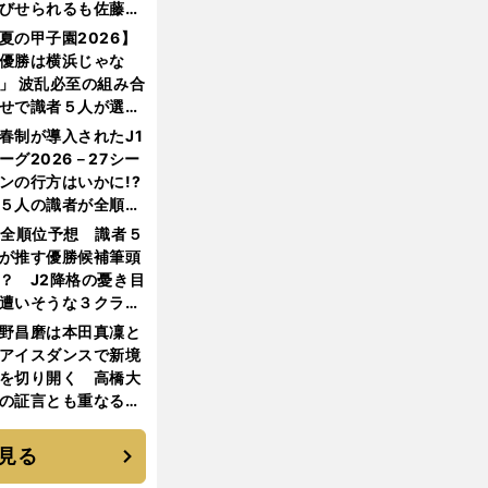
びせられるも佐藤慎
郎が貫いた誇りとフ
夏の甲子園2026】
ンへの思い
優勝は横浜じゃな
」 波乱必至の組み合
せで識者５人が選ん
優勝校はここだ！
春制が導入されたJ1
ーグ2026－27シー
ンの行方はいかに!?
５人の識者が全順位
大胆予想
1全順位予想 識者５
が推す優勝候補筆頭
？ J2降格の憂き目
遭いそうな３クラブ
は？
野昌磨は本田真凜と
アイスダンスで新境
を切り開く 高橋大
の証言とも重なる課
と楽しさ
見る