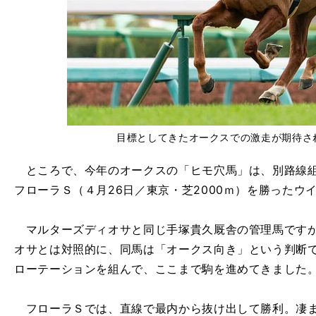
目標としてきたオークスでの激走が期待さ
ところで、今年のオークスの「ヒモ穴馬」は、別路線組
フローラＳ（４月26日／東京・芝2000ｍ）を勝ったウ
マルターズディオサと同じ手塚貴久厩舎の管理馬ですが
オサとは対照的に、同馬は「オークス向き」という判断
ローテーションを組んで、ここまで駒を進めてきました
フローラＳでは、直線で最内から抜け出して勝利。凄ま