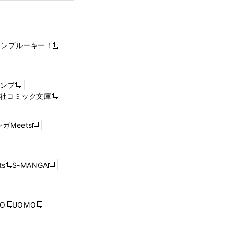
ャンプルーキー！
新
し
い
ウ
ャンプ
新
ィ
社コミック文庫
し
新
ン
い
し
ド
ウ
い
ウ
ガMeets
新
ィ
ウ
で
し
ン
ィ
開
い
ド
ン
く
ウ
ウ
ド
s
S-MANGA
新
新
ィ
で
ウ
し
し
ン
開
で
い
い
ド
く
開
ウ
ウ
ウ
NO
UOMO
く
新
新
ィ
ィ
で
し
し
ン
ン
開
い
い