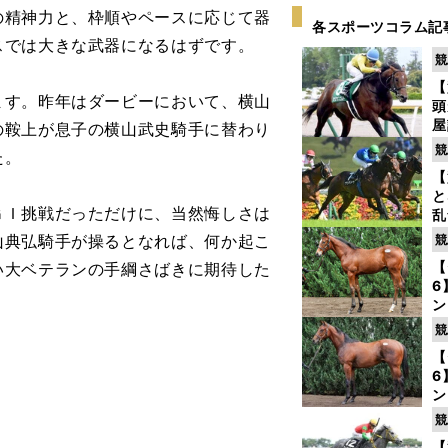
の精神力と、枠順やペースに応じて器
各スポーツコラム記
スでは大きな武器になるはずです。
競
【
す。昨年はダービーにおいて、横山
頭
屋
の鞍上が息子の横山武史騎手に替わり
を
競
た。
【
と
Ｉ挑戦だっただけに、当然悔しさは
乱
う
山典弘騎手が操るとなれば、何か起こ
競
が
【
い大ベテランの手綱さばきに期待した
6
ン
わ
競
評
【
6
ン
馬
競
が
【