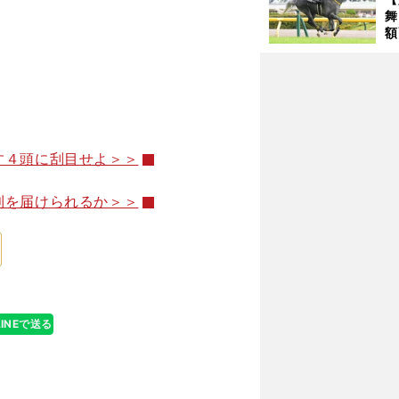
舞
額
の
タ
す４頭に刮目せよ＞＞
利を届けられるか＞＞
LINEで送る