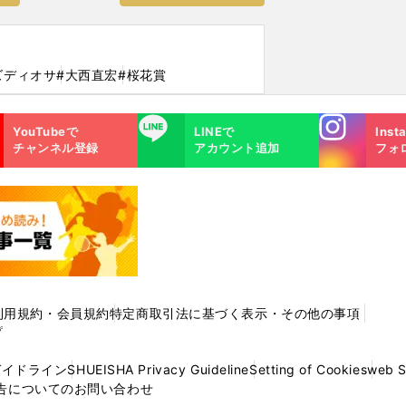
ズディオサ
#大西直宏
#桜花賞
Instagra
LINE
YouTubeで
LINEで
Inst
m
チャンネル登録
アカウント追加
フォ
利用規約・会員規約
特定商取引法に基づく表示・その他の事項
プ
ガイドライン
SHUEISHA Privacy Guideline
Setting of Cookies
web 
告についてのお問い合わせ