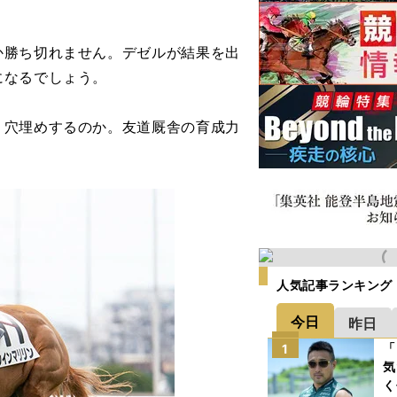
勝ち切れません。デゼルが結果を出
になるでしょう。
穴埋めするのか。友道厩舎の育成力
人気記事ランキング
今日
昨日
「
1
気
く