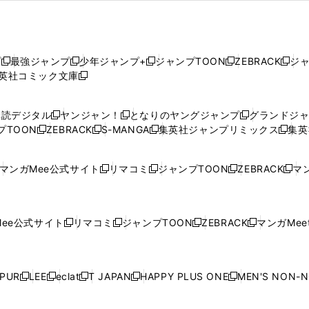
プ
最強ジャンプ
少年ジャンプ+
ジャンプTOON
ZEBRACK
ジ
新
新
新
新
新
英社コミック文庫
し
新
し
し
し
し
い
い
し
い
い
い
ウ
ウ
い
ウ
ウ
ウ
購読デジタル
ヤンジャン！
となりのヤングジャンプ
グランドジ
新
新
新
ィ
ィ
ウ
ィ
ィ
ィ
プTOON
ZEBRACK
S-MANGA
集英社ジャンプリミックス
集英
新
し
新
し
新
し
新
ン
ン
ィ
ン
ン
ン
し
い
し
い
し
い
し
ド
ド
ン
ド
ド
ド
い
ウ
い
ウ
い
ウ
い
ウ
ウ
ド
ウ
ウ
ウ
マンガMee公式サイト
リマコミ
ジャンプTOON
ZEBRACK
マン
新
新
新
新
ウ
ィ
ウ
ィ
ウ
ィ
ウ
で
で
ウ
で
で
で
し
し
し
し
し
ィ
ン
ィ
ン
ィ
ン
ィ
開
開
で
開
開
開
い
い
い
い
い
ン
ド
ン
ド
ン
ド
ン
く
く
開
く
く
く
ウ
ウ
ウ
ウ
ウ
ド
ウ
ド
ウ
ド
ウ
ド
ee公式サイト
リマコミ
ジャンプTOON
ZEBRACK
マンガMeet
く
新
新
新
新
ィ
ィ
ィ
ィ
ィ
ウ
で
ウ
で
ウ
で
ウ
し
し
し
し
ン
ン
ン
ン
ン
で
開
で
開
で
開
で
い
い
い
い
ド
ド
ド
ド
ド
開
く
開
く
開
く
開
ウ
ウ
ウ
ウ
ウ
ウ
ウ
ウ
ウ
PUR
LEE
eclat
T JAPAN
HAPPY PLUS ONE
MEN'S NON-
く
く
く
く
新
新
新
新
新
ィ
ィ
ィ
ィ
で
で
で
で
で
し
し
し
し
し
ン
ン
ン
ン
開
開
開
開
開
い
い
い
い
い