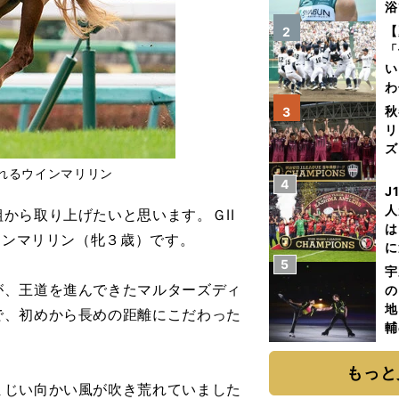
浴
太
【
2
ァ
「
い
わ
だ
秋
3
リ
ズ
れるウインマリリン
4
を
J
人
から取り上げたいと思います。ＧII
は
インマリリン（牝３歳）です。
に
5
と
宇
、王道を進んできたマルターズディ
の
地
で、初めから長めの距離にこだわった
輔
。
題
もっと
じい向かい風が吹き荒れていました