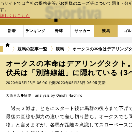
当サイトでは当社の提携先等がお客様のニーズ等について調査・分析し
web Sportiva (webスポルティーバ)
す。
詳しくはこちら
新着
ランキング
野球
サッカー
競馬
ゴル
we
競馬の記事一覧
競馬
オークスの本命はデアリング
b
ス
オークスの本命はデアリングタクト
ポ
ル
伏兵は「別路線組」に隠れている (3
テ
2020年05月23日 06:00 公開
2020年05月23日 06:05 更新
ィ
ー
バ
大西直宏●解説 analysis by Onishi Naohiro
過去２戦は、ともにスタート後に馬群の後ろまで下げて
最後の直線を脚力の違いで差し切り勝ち。オークスでも
物」と言えますが、各馬が距離を意識してスローペース