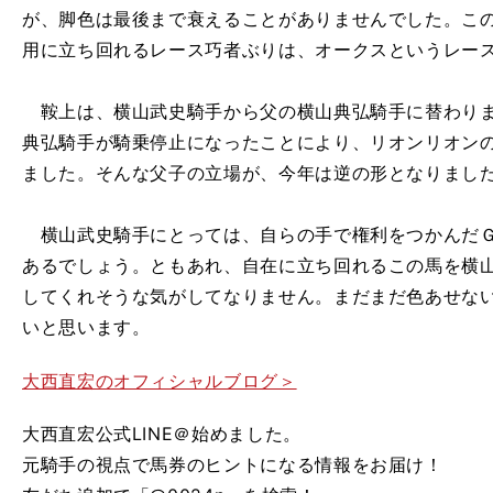
が、脚色は最後まで衰えることがありませんでした。こ
用に立ち回れるレース巧者ぶりは、オークスというレー
鞍上は、横山武史騎手から父の横山典弘騎手に替わりま
典弘騎手が騎乗停止になったことにより、リオンリオン
ました。そんな父子の立場が、今年は逆の形となりまし
横山武史騎手にとっては、自らの手で権利をつかんだＧ
あるでしょう。ともあれ、自在に立ち回れるこの馬を横
してくれそうな気がしてなりません。まだまだ色あせな
いと思います。
大西直宏のオフィシャルブログ＞
大西直宏公式LINE＠始めました。
元騎手の視点で馬券のヒントになる情報をお届け！