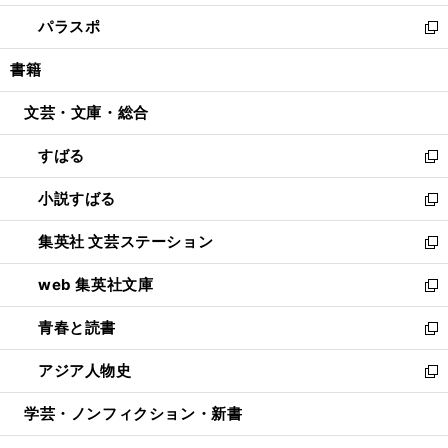
ウ
ン
ウ
し
パラスポ
で
ド
ィ
い
新
開
ウ
ン
ウ
し
書籍
く
で
ド
ィ
い
開
ウ
ン
ウ
文芸・文庫・総合
く
で
ド
ィ
開
ウ
ン
すばる
く
で
ド
新
開
ウ
し
小説すばる
く
で
い
新
開
ウ
し
集英社 文芸ステーション
く
ィ
い
新
ン
ウ
し
web 集英社文庫
ド
ィ
い
新
ウ
ン
ウ
し
青春と読書
で
ド
ィ
い
新
開
ウ
ン
ウ
し
アジア人物史
く
で
ド
ィ
い
新
開
ウ
ン
ウ
し
学芸・ノンフィクション・新書
く
で
ド
ィ
い
開
ウ
ン
ウ