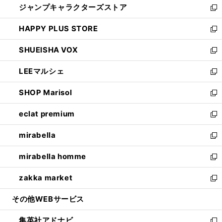
ジャンプキャラクターズストア
く
ィ
い
新
ン
ウ
し
HAPPY PLUS STORE
ド
ィ
い
新
ウ
ン
ウ
し
SHUEISHA VOX
で
ド
ィ
い
新
開
ウ
ン
ウ
し
LEEマルシェ
く
で
ド
ィ
い
新
開
ウ
ン
ウ
し
SHOP Marisol
く
で
ド
ィ
い
新
開
ウ
ン
ウ
し
eclat premium
く
で
ド
ィ
い
新
開
ウ
ン
ウ
し
mirabella
く
で
ド
ィ
い
新
開
ウ
ン
ウ
し
mirabella homme
く
で
ド
ィ
い
新
開
ウ
ン
ウ
し
zakka market
く
で
ド
ィ
い
新
開
ウ
ン
ウ
し
その他WEBサービス
く
で
ド
ィ
い
開
ウ
ン
ウ
集英社アドナビ
く
で
ド
ィ