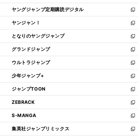
開
ウ
ン
し
ヤングジャンプ定期購読デジタル
く
で
ド
い
新
開
ウ
ウ
し
ヤンジャン！
く
で
ィ
い
新
開
ン
ウ
し
となりのヤングジャンプ
く
ド
ィ
い
新
ウ
ン
ウ
し
グランドジャンプ
で
ド
ィ
い
新
開
ウ
ン
ウ
し
ウルトラジャンプ
く
で
ド
ィ
い
新
開
ウ
ン
ウ
し
少年ジャンプ+
く
で
ド
ィ
い
新
開
ウ
ン
ウ
し
ジャンプTOON
く
で
ド
ィ
い
新
開
ウ
ン
ウ
し
ZEBRACK
く
で
ド
ィ
い
新
開
ウ
ン
ウ
し
S-MANGA
く
で
ド
ィ
い
新
開
ウ
ン
ウ
し
集英社ジャンプリミックス
く
で
ド
ィ
い
新
開
ウ
ン
ウ
し