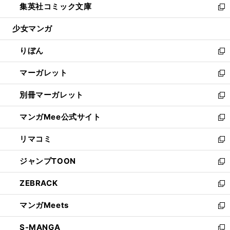
集英社コミック文庫
く
で
ド
ィ
い
新
開
ウ
ン
ウ
し
少女マンガ
く
で
ド
ィ
い
開
ウ
ン
ウ
りぼん
く
で
ド
ィ
新
開
ウ
ン
し
マーガレット
く
で
ド
い
新
開
ウ
ウ
し
別冊マーガレット
く
で
ィ
い
新
開
ン
ウ
し
マンガMee公式サイト
く
ド
ィ
い
新
ウ
ン
ウ
し
リマコミ
で
ド
ィ
い
新
開
ウ
ン
ウ
し
ジャンプTOON
く
で
ド
ィ
い
新
開
ウ
ン
ウ
し
ZEBRACK
く
で
ド
ィ
い
新
開
ウ
ン
ウ
し
マンガMeets
く
で
ド
ィ
い
新
開
ウ
ン
ウ
し
S-MANGA
く
で
ド
ィ
い
新