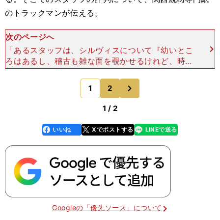
のトラックマンが伝える。
次のページへ
「あるスタッフは、シルヴィスについて『幼いとこ
ろはあるし、稽古も雑な面を覗かせるけれど、時計
はしっかり出ています』とコメント。実際、調教で
は水準以上のタイムを計測しています。別のスタッ
次
1
2
のページへ
フも、『体に緩さ
1 / 2
いいね
Xでポストする
LINEで送る
line
faceboo
x
k
Googleの「優先ソース」について