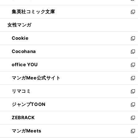
開
ウ
ン
ウ
し
集英社コミック文庫
く
で
ド
ィ
い
新
開
ウ
ン
ウ
し
女性マンガ
く
で
ド
ィ
い
開
ウ
ン
ウ
Cookie
く
で
ド
ィ
新
開
ウ
ン
し
Cocohana
く
で
ド
い
新
開
ウ
ウ
し
office YOU
く
で
ィ
い
新
開
ン
ウ
し
マンガMee公式サイト
く
ド
ィ
い
新
ウ
ン
ウ
し
リマコミ
で
ド
ィ
い
新
開
ウ
ン
ウ
し
ジャンプTOON
く
で
ド
ィ
い
新
開
ウ
ン
ウ
し
ZEBRACK
く
で
ド
ィ
い
新
開
ウ
ン
ウ
し
マンガMeets
く
で
ド
ィ
い
新
開
ウ