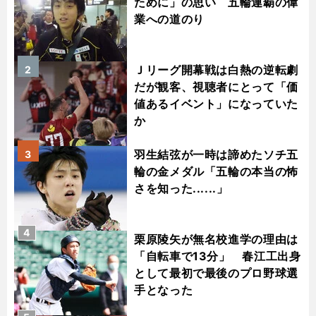
ために」の思い 五輪連覇の偉
業への道のり
Ｊリーグ開幕戦は白熱の逆転劇
2
だが観客、視聴者にとって「価
値あるイベント」になっていた
か
羽生結弦が一時は諦めたソチ五
3
輪の金メダル「五輪の本当の怖
さを知った......」
4
栗原陵矢が無名校進学の理由は
「自転車で13分」 春江工出身
として最初で最後のプロ野球選
手となった