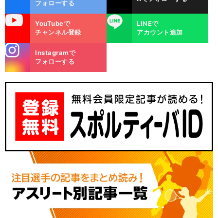
ok
フォローする
uTube
LINE
YouTubeで
LINEで
チャンネル登録
アカウント追加
stagra
Instagramで
m
フォローする