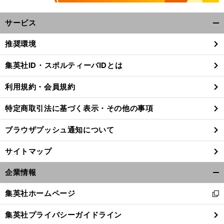
サービス
開
く/
推奨環境
閉
じ
集英社ID・スポルティーバIDとは
る
。
。
前
利用規約・会員規約
へ
特定商取引法に基づく表示・その他の事項
ブラウザプッシュ通知について
サイトマップ
企業情報
開
く/
集英社ホームページ
新
閉
し
じ
集英社プライバシーガイドライン
い
る