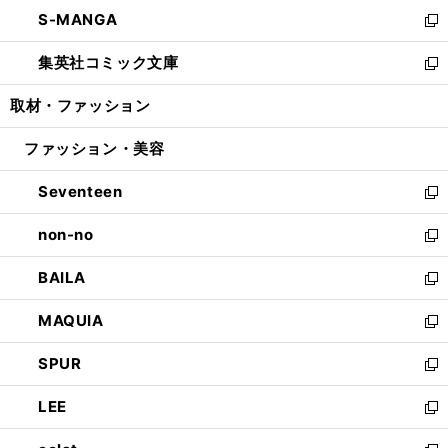
ン
ウ
し
S-MANGA
く
で
ド
ィ
い
新
開
ウ
ン
ウ
し
集英社コミック文庫
く
で
ド
ィ
い
新
開
ウ
ン
ウ
し
取材・ファッション
く
で
ド
ィ
い
開
ウ
ン
ウ
ファッション・美容
く
で
ド
ィ
開
ウ
ン
Seventeen
く
で
ド
新
開
ウ
し
non-no
く
で
い
新
開
ウ
し
BAILA
く
ィ
い
新
ン
ウ
し
MAQUIA
ド
ィ
い
新
ウ
ン
ウ
し
SPUR
で
ド
ィ
い
新
開
ウ
ン
ウ
し
LEE
く
で
ド
ィ
い
新
開
ウ
ン
ウ
し