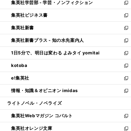
集英社学芸部 - 学芸・ノンフィクション
く
で
ド
ィ
新
開
ウ
ン
し
集英社ビジネス書
く
で
ド
い
新
開
ウ
ウ
し
集英社新書
く
で
ィ
い
新
開
ン
ウ
し
集英社新書プラス - 知の水先案内人
く
ド
ィ
い
新
ウ
ン
ウ
し
1日5分で、明日は変わる よみタイ yomitai
で
ド
ィ
い
新
開
ウ
ン
ウ
し
kotoba
く
で
ド
ィ
い
新
開
ウ
ン
ウ
し
e!集英社
く
で
ド
ィ
い
新
開
ウ
ン
ウ
し
情報・知識＆オピニオン imidas
く
で
ド
ィ
い
新
開
ウ
ン
ウ
し
ライトノベル・ノベライズ
く
で
ド
ィ
い
開
ウ
ン
ウ
集英社Webマガジン コバルト
く
で
ド
ィ
新
開
ウ
ン
し
集英社オレンジ文庫
く
で
ド
い
新