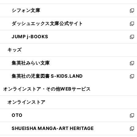
開
ウ
ウ
し
シフォン文庫
く
で
ィ
い
新
開
ン
ウ
し
ダッシュエックス文庫公式サイト
く
ド
ィ
い
新
ウ
ン
ウ
し
JUMP j-BOOKS
で
ド
ィ
い
新
開
ウ
ン
ウ
し
キッズ
く
で
ド
ィ
い
開
ウ
ン
ウ
集英社みらい文庫
く
で
ド
ィ
新
開
ウ
ン
し
集英社の児童図書 S-KIDS.LAND
く
で
ド
い
新
開
ウ
ウ
し
オンラインストア・
その他WEBサービス
く
で
ィ
い
開
ン
ウ
オンラインストア
く
ド
ィ
ウ
ン
OTO
で
ド
新
開
ウ
し
SHUEISHA MANGA-ART HERITAGE
く
で
い
新
開
ウ
し