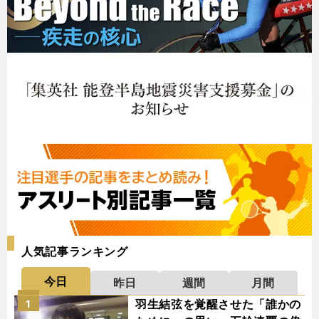
人気記事ランキング
今日
昨日
週間
月間
羽生結弦を覚醒させた「誰かの
1