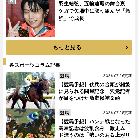
5
羽生結弦、五輪連覇の舞台裏
ケガで欠場中に取り組んだ「勉
強」で成長
もっと見る
各スポーツコラム記事
競馬
2026.07.26更新
【競馬予想】伏兵の台頭が頻繁
に見られる関屋記念 穴党記者
が目をつけた激走候補２頭
競馬
2026.07.25更新
【競馬予想】ハンデ戦となった
関屋記念は波乱含み 激走ムー
ド漂うのは「勢いのある上がり