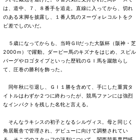
は、道中、７、８番手を追走。直線に入ってから、切れ
のある末脚を披露し、１番人気のヌーヴォレコルトをク
ビ差でしのいだ。
５歳になってからも、当時ＧIIだった大阪杯（阪神・芝
2000ｍ）で躍動。ダービー馬のキズナをはじめ、スピル
バーグやロゴタイプといった歴戦のＧＩ馬を蹴散らし
て、圧巻の勝利を飾った。
同年秋に引退し、ＧＩ１勝を含めて、手にした重賞タ
イトルはわずか２つに終わったが、競馬ファンには強烈
なインパクトを残した名牝と言える。
そんなラキシスの初子となるシルヴィス。母と同じく
角居厩舎で管理され、デビューに向けて調整されてい
る。そこでのスタッフの評判について、関西競馬専門紙