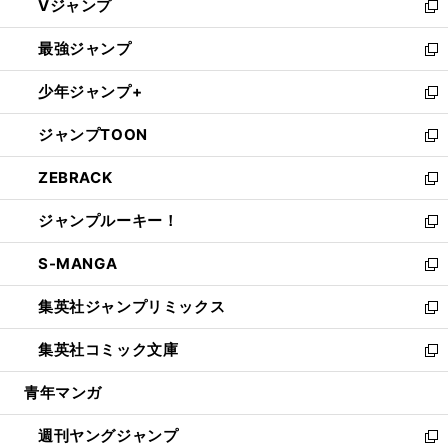
Vジャンプ
ィ
い
新
ン
ウ
し
最強ジャンプ
ド
ィ
い
新
ウ
ン
ウ
し
少年ジャンプ+
で
ド
ィ
い
新
開
ウ
ン
ウ
し
ジャンプTOON
く
で
ド
ィ
い
新
開
ウ
ン
ウ
し
ZEBRACK
く
で
ド
ィ
い
新
開
ウ
ン
ウ
し
ジャンプルーキー！
く
で
ド
ィ
い
新
開
ウ
ン
ウ
し
S-MANGA
く
で
ド
ィ
い
新
開
ウ
ン
ウ
し
集英社ジャンプリミックス
く
で
ド
ィ
い
新
開
ウ
ン
ウ
し
集英社コミック文庫
く
で
ド
ィ
い
新
開
ウ
ン
ウ
し
青年マンガ
く
で
ド
ィ
い
開
ウ
ン
ウ
週刊ヤングジャンプ
く
で
ド
ィ
新