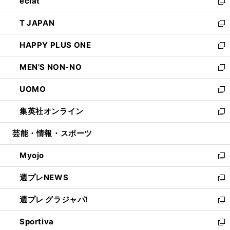
eclat
く
で
ド
ィ
い
新
開
ウ
ン
ウ
し
T JAPAN
く
で
ド
ィ
い
新
開
ウ
ン
ウ
し
HAPPY PLUS ONE
く
で
ド
ィ
い
新
開
ウ
ン
ウ
し
MEN'S NON-NO
く
で
ド
ィ
い
新
開
ウ
ン
ウ
し
UOMO
く
で
ド
ィ
い
新
開
ウ
ン
ウ
し
集英社オンライン
く
で
ド
ィ
い
新
開
ウ
ン
ウ
し
芸能・情報・スポーツ
く
で
ド
ィ
い
開
ウ
ン
ウ
Myojo
く
で
ド
ィ
新
開
ウ
ン
し
週プレNEWS
く
で
ド
い
新
開
ウ
ウ
し
週プレ グラジャパ!
く
で
ィ
い
新
開
ン
ウ
し
Sportiva
く
ド
ィ
い
新