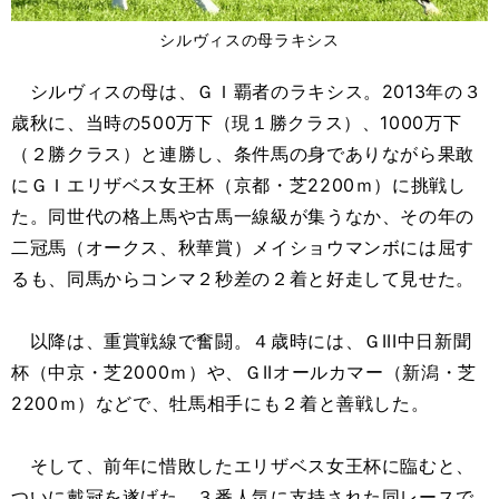
シルヴィスの母ラキシス
シルヴィスの母は、ＧＩ覇者のラキシス。2013年の３
歳秋に、当時の500万下（現１勝クラス）、1000万下
（２勝クラス）と連勝し、条件馬の身でありながら果敢
にＧＩエリザベス女王杯（京都・芝2200ｍ）に挑戦し
た。同世代の格上馬や古馬一線級が集うなか、その年の
二冠馬（オークス、秋華賞）メイショウマンボには屈す
るも、同馬からコンマ２秒差の２着と好走して見せた。
以降は、重賞戦線で奮闘。４歳時には、ＧIII中日新聞
杯（中京・芝2000ｍ）や、ＧIIオールカマー（新潟・芝
2200ｍ）などで、牡馬相手にも２着と善戦した。
そして、前年に惜敗したエリザベス女王杯に臨むと、
ついに戴冠を遂げた。３番人気に支持された同レースで