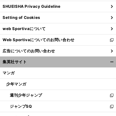
ウ
SHUEISHA Privacy Guideline
ィ
ン
Setting of Cookies
ド
ウ
web Sportivaについて
で
開
Web Sportivaについてのお問い合わせ
く
新
し
広告についてのお問い合わせ
い
ウ
集英社サイト
ィ
開
ン
く/
マンガ
ド
閉
ウ
じ
少年マンガ
で
る
開
週刊少年ジャンプ
く
新
し
ジャンプSQ
い
新
ウ
し