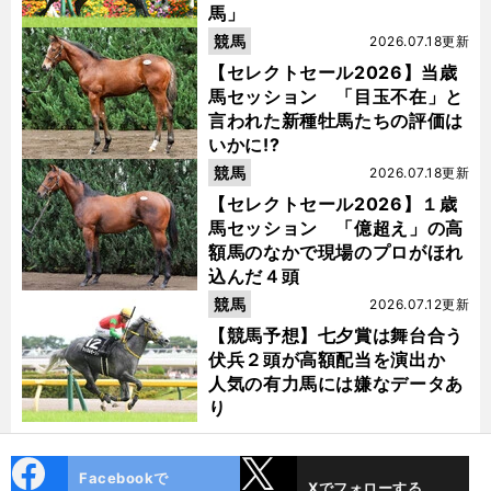
馬」
競馬
2026.07.18更新
【セレクトセール2026】当歳
馬セッション 「目玉不在」と
言われた新種牡馬たちの評価は
いかに!?
競馬
2026.07.18更新
【セレクトセール2026】１歳
馬セッション 「億超え」の高
額馬のなかで現場のプロがほれ
込んだ４頭
競馬
2026.07.12更新
【競馬予想】七夕賞は舞台合う
伏兵２頭が高額配当を演出か
人気の有力馬には嫌なデータあ
り
cebo
X
Facebookで
Xでフォローする