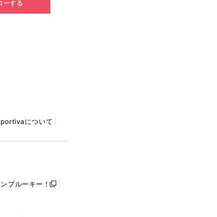
ローする
Sportivaについて
ャンプルーキー！
新
し
い
ウ