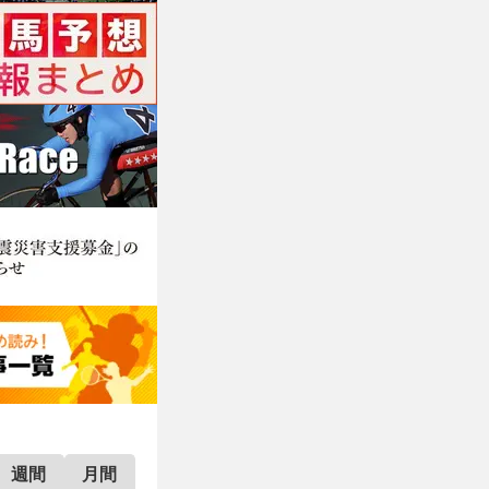
週間
月間