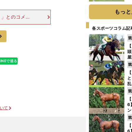
「
て
もっと
う」とのコメン
トラックマンが
各スポーツコラム記
シアルクラブは
次
競
【
頭
屋
LINEで送る
を
競
【
と
乱
う
競
が
【
6
ついて
ン
わ
競
評
【
6