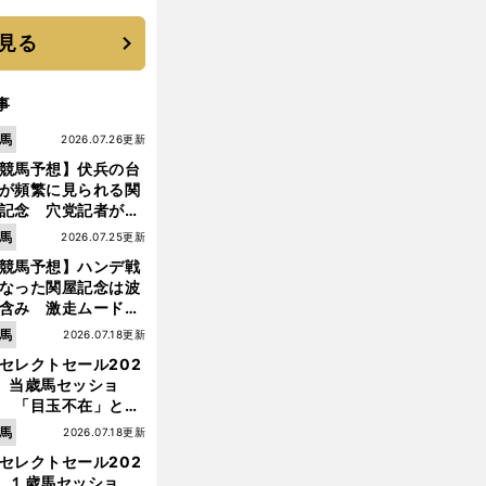
機動破壊」はこうし
生まれた
見る
事
馬
2026.07.26更新
競馬予想】伏兵の台
が頻繁に見られる関
記念 穴党記者が目
つけた激走候補２頭
馬
2026.07.25更新
競馬予想】ハンデ戦
なった関屋記念は波
含み 激走ムード漂
のは「勢いのある上
馬
2026.07.18更新
り馬」
セレクトセール202
】当歳馬セッショ
 「目玉不在」と言
れた新種牡馬たちの
馬
2026.07.18更新
価はいかに!?
セレクトセール202
前
】１歳馬セッショ
へ