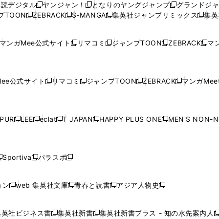
購読デジタル
ヤンジャン！
となりのヤングジャンプ
グランドジ
新
新
新
ィ
ィ
ウ
ィ
ィ
ィ
プTOON
ZEBRACK
S-MANGA
集英社ジャンプリミックス
集英
新
し
新
し
新
し
新
ン
ン
ィ
ン
ン
ン
し
い
し
い
し
い
し
ド
ド
ン
ド
ド
ド
い
ウ
い
ウ
い
ウ
い
ウ
ウ
ド
ウ
ウ
ウ
マンガMee公式サイト
リマコミ
ジャンプTOON
ZEBRACK
マン
新
新
新
新
ウ
ィ
ウ
ィ
ウ
ィ
ウ
で
で
ウ
で
で
で
し
し
し
し
し
ィ
ン
ィ
ン
ィ
ン
ィ
開
開
で
開
開
開
い
い
い
い
い
ン
ド
ン
ド
ン
ド
ン
く
く
開
く
く
く
ウ
ウ
ウ
ウ
ウ
ド
ウ
ド
ウ
ド
ウ
ド
ee公式サイト
リマコミ
ジャンプTOON
ZEBRACK
マンガMeet
く
新
新
新
新
ィ
ィ
ィ
ィ
ィ
ウ
で
ウ
で
ウ
で
ウ
し
し
し
し
ン
ン
ン
ン
ン
で
開
で
開
で
開
で
い
い
い
い
ド
ド
ド
ド
ド
開
く
開
く
開
く
開
ウ
ウ
ウ
ウ
ウ
ウ
ウ
ウ
ウ
PUR
LEE
eclat
T JAPAN
HAPPY PLUS ONE
MEN'S NON-
く
く
く
く
新
新
新
新
新
ィ
ィ
ィ
ィ
で
で
で
で
で
し
し
し
し
し
ン
ン
ン
ン
開
開
開
開
開
い
い
い
い
い
ド
ド
ド
ド
く
く
く
く
く
ウ
ウ
ウ
ウ
ウ
ウ
ウ
ウ
ウ
Sportiva
パラスポ
新
新
ィ
ィ
ィ
ィ
ィ
で
で
で
で
し
し
し
ン
ン
ン
ン
ン
開
開
開
開
い
い
い
ド
ド
ド
ド
ド
ョン
web 集英社文庫
青春と読書
アジア人物史
く
く
く
く
新
新
新
新
ウ
ウ
ウ
ウ
ウ
ウ
ウ
ウ
し
し
し
し
ィ
ィ
ィ
で
で
で
で
で
い
い
い
い
ン
ン
ン
集英社ビジネス書
集英社新書
集英社新書プラス - 知の水先案内人
開
開
開
開
開
新
新
新
ウ
ウ
ウ
ウ