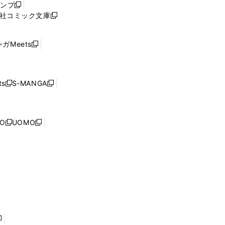
ャンプ
新
ィ
社コミック文庫
し
新
ン
い
し
ド
ウ
い
ウ
ガMeets
新
ィ
ウ
で
し
ン
ィ
開
い
ド
ン
く
ウ
ウ
ド
s
S-MANGA
新
新
ィ
で
ウ
し
し
ン
開
で
い
い
ド
く
開
ウ
ウ
ウ
NO
UOMO
く
新
新
ィ
ィ
で
し
し
ン
ン
開
い
い
ド
ド
く
ウ
ウ
ウ
ウ
ィ
ィ
で
で
ン
ン
開
開
ド
ド
く
く
ウ
ウ
で
で
開
開