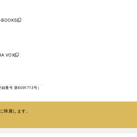
く
く
し
い
ウ
j-BOOKS
新
ィ
し
ン
い
ド
ウ
ウ
ィ
で
ン
HA VOX
開
新
ド
く
し
ウ
い
で
ウ
開
ィ
く
号 第6091713号）
ン
ド
ウ
で
に帰属します。
開
く