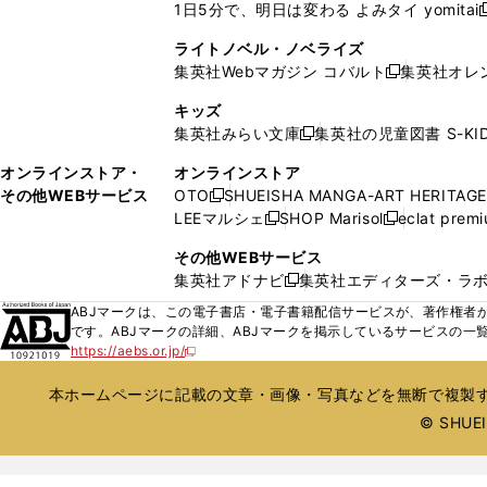
ド
ド
1日5分で、明日は変わる よみタイ yomitai
く
開
く
く
く
し
新
ィ
ィ
ウ
ウ
く
い
ン
ン
ライトノベル・ノベライズ
で
で
ウ
ド
ド
集英社Webマガジン コバルト
集英社オレ
開
開
新
ィ
ウ
ウ
く
く
し
ン
キッズ
で
で
い
ド
集英社みらい文庫
集英社の児童図書 S-KID
開
開
新
ウ
ウ
く
く
し
ィ
オンラインストア・
オンラインストア
で
い
ン
その他WEBサービス
OTO
SHUEISHA MANGA-ART HERITAGE
開
新
ウ
ド
LEEマルシェ
SHOP Marisol
eclat prem
く
し
新
新
ィ
ウ
い
し
し
ン
その他WEBサービス
で
ウ
い
い
ド
集英社アドナビ
集英社エディターズ・ラ
開
新
ィ
ウ
ウ
ウ
く
し
ABJマークは、この電子書店・電子書籍配信サービスが、著作権者か
ン
ィ
ィ
で
い
です。ABJマークの詳細、ABJマークを掲示しているサービスの一
ド
ン
ン
開
https://aebs.or.jp/
ウ
新
ウ
ド
ド
く
し
ィ
で
ウ
ウ
い
本ホームページに記載の文章・画像・写真などを無断で複製す
ン
開
で
で
ウ
ド
© SHUEIS
ィ
く
開
開
ン
ウ
く
く
ド
で
ウ