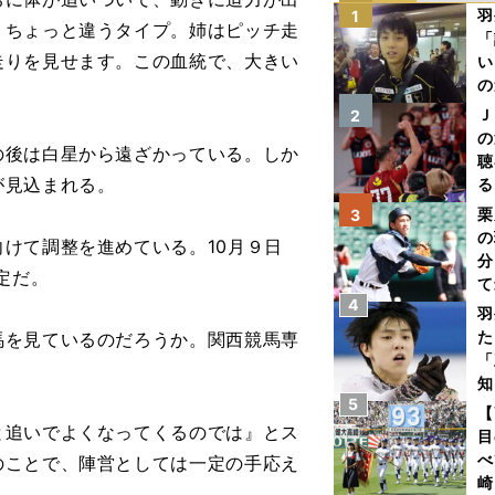
羽
1
、ちょっと違うタイプ。姉はピッチ走
「
走りを見せます。この血統で、大きい
い
の
Ｊ
2
の
後は白星から遠ざかっている。しか
聴
が見込まれる。
る
い
栗
3
の
けて調整を進めている。10月９日
分
定だ。
て
4
球
羽
た
を見ているのだろうか。関西競馬専
「
知
5
【
と追いでよくなってくるのでは』とス
目
べ
のことで、陣営としては一定の手応え
崎