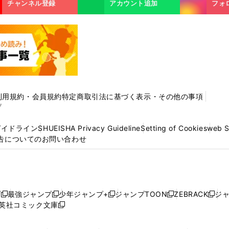
チャンネル登録
アカウント追加
フォ
利用規約・会員規約
特定商取引法に基づく表示・その他の事項
プ
ガイドライン
SHUEISHA Privacy Guideline
Setting of Cookies
web 
告についてのお問い合わせ
プ
最強ジャンプ
少年ジャンプ+
ジャンプTOON
ZEBRACK
ジ
新
新
新
新
新
英社コミック文庫
し
新
し
し
し
し
い
い
し
い
い
い
ウ
ウ
い
ウ
ウ
ウ