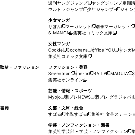
週刊ヤングジャンプ
ヤングジャンプ定期
新
く
開
ウ
ィ
ィ
ウ
ウルトラジャンプ
少年ジャンプ+
ジャン
新
し
新
く
ィ
ン
ン
ィ
し
い
し
ン
ド
ド
ン
少女マンガ
い
ウ
い
ド
ウ
ウ
ド
りぼん
マーガレット
別冊マーガレット
新
新
新
ウ
ィ
ウ
ウ
で
で
ウ
S-MANGA
集英社コミック文庫
し
新
し
新
ィ
ン
ィ
で
開
開
で
い
し
い
し
ン
ド
ン
女性マンガ
開
く
く
開
ウ
い
ウ
い
ド
ウ
ド
Cookie
Cocohana
office YOU
マンガM
く
く
新
新
新
ィ
ウ
ィ
ウ
ウ
で
ウ
集英社コミック文庫
し
新
し
し
ン
ィ
ン
ィ
で
開
で
い
し
い
い
ド
ン
ド
ン
取材・ファッション
ファッション・美容
開
く
開
ウ
い
ウ
ウ
ウ
ド
ウ
ド
Seventeen
non-no
BAILA
MAQUIA
S
く
く
新
新
新
新
ィ
ウ
ィ
ィ
で
ウ
で
ウ
集英社オンライン
し
新
し
し
し
ン
ィ
ン
ン
開
で
開
で
い
し
い
い
い
ド
ン
ド
ド
芸能・情報・スポーツ
く
開
く
開
ウ
い
ウ
ウ
ウ
ウ
ド
ウ
ウ
Myojo
週プレNEWS
週プレ グラジャパ!
く
く
新
新
新
ィ
ウ
ィ
ィ
ィ
で
ウ
で
で
し
し
ン
ィ
ン
ン
ン
書籍
文芸・文庫・総合
開
で
開
開
い
い
ド
ン
ド
ド
ド
すばる
小説すばる
集英社 文芸ステーシ
く
開
く
く
新
新
ウ
ウ
ウ
ド
ウ
ウ
ウ
く
し
し
ィ
ィ
学芸・ノンフィクション・新書
で
ウ
で
で
で
い
い
ン
ン
集英社学芸部 - 学芸・ノンフィクション
開
で
開
開
開
新
ウ
ウ