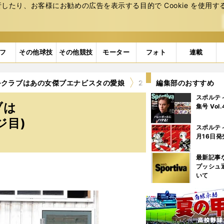
たり、お客様にお勧めの広告を表⽰する⽬的で Cookie を使⽤す
フ
その他球技
その他競技
モーター
フォト
連載
ルクラブはあの女傑ブエナビスタの愛娘
2ページ目
編集部のおすすめ
スポルテ
ブは
集号 Vol
ジ目)
スポルテ
月16日発
最新記事
プッシュ
いて