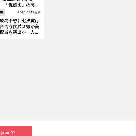
 「億超え」の高額
のなかで現場のプロ
馬
2026.07.12更新
ほれ込んだ４頭
競馬予想】七夕賞は
台合う伏兵２頭が高
配当を演出か 人気
有力馬には嫌なデー
あり
agramで