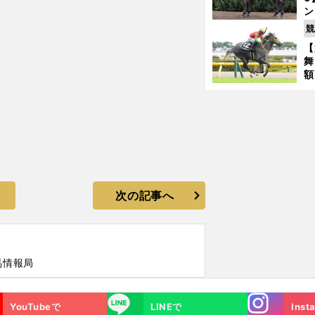
ン
馬
競
が
【
舞
額
の
タ
次の記事へ
馬情報局
Instagra
LINE
YouTubeで
LINEで
Inst
m