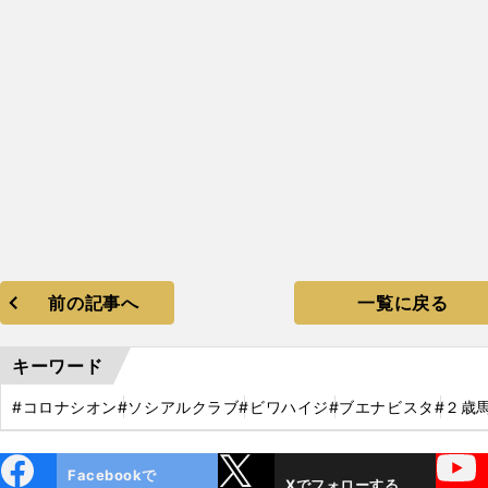
前の記事へ
一覧に戻る
キーワード
#コロナシオン
#ソシアルクラブ
#ビワハイジ
#ブエナビスタ
#２歳
ebo
X
YouTube
Facebookで
Xでフォローする