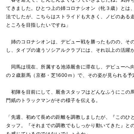
てきました。ひとつ上の姉コロナシオン（牝３歳）とは
法でしたが、こちらはストライドも大きく、ノビのある
ところを目指したいですね」
姉のコロナシオンは、デビュー戦を勝ったものの、その
し、タイプの違うソシアルクラブには、それ以上の活躍
同馬は現在、所属する池添厩舎に滞在し、デビューへ向
の２歳新馬（京都・芝1600ｍ）で、その姿が見られる予
初陣を目前にして、厩舎スタッフはどんなふうにこの馬
門紙のトラックマンがその様子を伝える。
「先週、初めて長めの距離を調教しましたが、『このひ
タッフ。『それまでの調教でもしっかり動いてきた』と
を感じているのではないでしょうか」