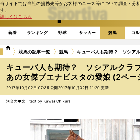
当サイトでは当社の提携先等がお客様のニーズ等について調査・分析し
web Sportiva (webスポルティーバ)
す。
詳しくはこちら
新着
ランキング
野球
サッカー
競馬
ゴル
we
競馬の記事一覧
競馬
キューバ人も期待？ ソシア
b
ス
キューバ人も期待？ ソシアルクラ
ポ
ル
あの女傑ブエナビスタの愛娘 (2ペー
テ
2017年10月02日 07:35 公開
2017年10月02日 11:20 更新
ィ
ー
バ
河合力●文 text by Kawai Chikara