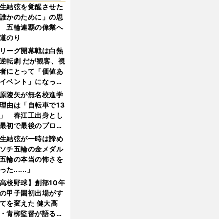
生結弦を覚醒させた
誰かのために」の思
 五輪連覇の偉業へ
道のり
リーグ開幕戦は白熱
逆転劇 だが観客、視
者にとって「価値あ
イベント」になって
たか
原陵矢が無名校進学
理由は「自転車で13
」 春江工出身とし
最初で最後のプロ野
選手となった
生結弦が一時は諦め
ソチ五輪の金メダル
五輪の本当の怖さを
った......」
高校野球】創部10年
の甲子園初出場がす
てを変えた 健大高
・青栁監督が語る