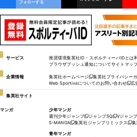
ok
フォローする
サービス
推奨環境
集英社ID・スポルティーバIDとは
ブラウザプッシュ通知について
サイトマッ
企業情報
集英社ホームページ
集英社プライバシー
新
Web Sportivaについてのお問い合わせ
広
し
新
い
し
集英社サイト
ウ
い
ィ
ウ
マンガ
少年マンガ
ン
ィ
週刊少年ジャンプ
ジャンプSQ
Vジャン
ド
ン
新
新
S-MANGA
集英社ジャンプリミックス
集
ウ
ド
新
し
し
新
で
ウ
し
い
い
し
青年マンガ
開
で
い
ウ
ウ
い