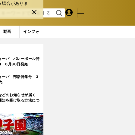
る場合がありま
マイペ
閉じ
検索
メニュ
ー
る
す
ジ
る
動画
インフォ
ィーバ バレーボール特
.4 6月30日発売
ィーバ 部活特集号 3
売
などのお知らせが届く
通知を受け取る方法につ