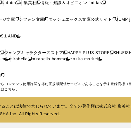
ド
ド
ド
kotoba
e!集英社
情報・知識＆オピニオン imidas
く
く
く
く
く
新
し
新
し
新
ィ
ィ
ィ
ィ
ウ
ウ
ウ
し
し
い
し
い
し
ン
ン
ン
ン
で
で
で
い
い
ウ
い
ウ
い
ド
ド
ド
ド
ンジ文庫
シフォン文庫
ダッシュエックス文庫公式サイト
JUMP 
開
開
開
新
新
新
ウ
ウ
ィ
ウ
ィ
ウ
ウ
ウ
ウ
ウ
く
く
く
し
し
し
ィ
ィ
ン
ィ
ン
ィ
で
で
で
で
い
い
い
ン
ン
ド
ン
ド
ン
S.LAND
開
開
開
開
新
ウ
ウ
ウ
ド
ド
ウ
ド
ウ
ド
く
く
く
く
し
ィ
ィ
ィ
ウ
ウ
で
ウ
で
ウ
い
ン
ン
ン
ジャンプキャラクターズストア
HAPPY PLUS STORE
SHUEIS
で
で
開
で
開
で
新
新
新
ウ
ド
ド
ド
ium
mirabella
mirabella homme
zakka market
開
開
く
開
く
開
し
新
新
新
し
新
し
ィ
ウ
ウ
ウ
く
く
く
く
い
し
し
い
し
し
い
ン
で
で
で
ウ
い
い
ウ
い
い
ウ
ド
ボ
開
開
開
新
ィ
ウ
ウ
ィ
ウ
ウ
ィ
ウ
く
く
く
し
らコンテンツ使用許諾を得た正規版配信サービスであることを示す登録商標（登録番
ン
ィ
ィ
ン
ィ
ィ
ン
で
い
覧はこちら。
ド
ン
ン
ド
ン
ン
ド
開
ウ
ウ
ド
ド
ウ
ド
ド
ウ
く
ィ
で
ウ
ウ
で
ウ
ウ
で
ることは法律で禁じられています。全ての著作権は株式会社 集英社
ン
開
で
で
開
で
で
開
ド
HA Inc. All Rights Reserved.
く
開
開
く
開
開
く
ウ
く
く
く
く
で