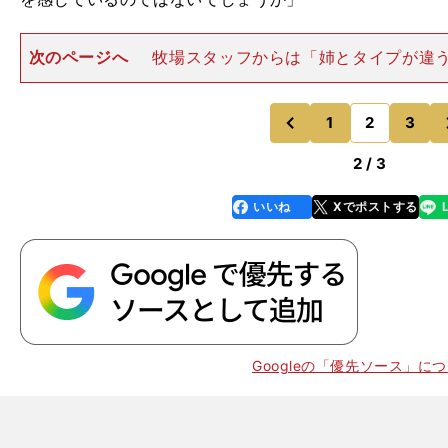
次のページへ
牧場スタッフからは「姉とタイプが違
トが出てきたが、それは厩舎スタッフも同感のようだ。
続ける。「姉のコロナシオンは頑固な性格でしたが、ソ
素直で調整しやすいようで
1
2
3
のページへ
のページへ
前
2 / 3
いいね
Xでポストする
line
faceboo
x
k
Googleの「優先ソース」に