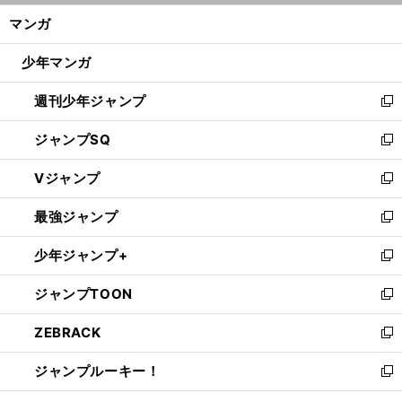
ン
く/
マンガ
ド
閉
ウ
じ
少年マンガ
で
る
開
週刊少年ジャンプ
く
新
し
ジャンプSQ
い
新
ウ
し
Vジャンプ
ィ
い
新
ン
ウ
し
最強ジャンプ
ド
ィ
い
新
ウ
ン
ウ
し
少年ジャンプ+
で
ド
ィ
い
新
開
ウ
ン
ウ
し
ジャンプTOON
く
で
ド
ィ
い
新
開
ウ
ン
ウ
し
ZEBRACK
く
で
ド
ィ
い
新
開
ウ
ン
ウ
し
ジャンプルーキー！
く
で
ド
ィ
い
新
開
ウ
ン
ウ
し