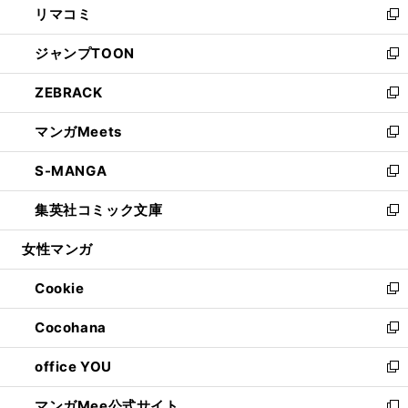
リマコミ
で
ド
ィ
い
新
開
ウ
ン
ウ
し
ジャンプTOON
く
で
ド
ィ
い
新
開
ウ
ン
ウ
し
ZEBRACK
く
で
ド
ィ
い
新
開
ウ
ン
ウ
し
マンガMeets
く
で
ド
ィ
い
新
開
ウ
ン
ウ
し
S-MANGA
く
で
ド
ィ
い
新
開
ウ
ン
ウ
し
集英社コミック文庫
く
で
ド
ィ
い
新
開
ウ
ン
ウ
し
女性マンガ
く
で
ド
ィ
い
開
ウ
ン
ウ
Cookie
く
で
ド
ィ
新
開
ウ
ン
し
Cocohana
く
で
ド
い
新
開
ウ
ウ
し
office YOU
く
で
ィ
い
新
開
ン
ウ
し
マンガMee公式サイト
く
ド
ィ