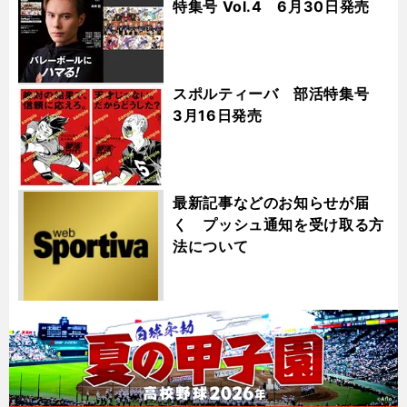
特集号 Vol.4 6月30日発売
スポルティーバ 部活特集号
3月16日発売
最新記事などのお知らせが届
く プッシュ通知を受け取る方
法について