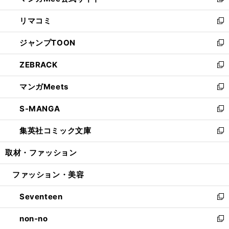
い
新
ウ
ン
ウ
し
リマコミ
で
ド
ィ
い
新
開
ウ
ン
ウ
し
ジャンプTOON
く
で
ド
ィ
い
新
開
ウ
ン
ウ
し
ZEBRACK
く
で
ド
ィ
い
新
開
ウ
ン
ウ
し
マンガMeets
く
で
ド
ィ
い
新
開
ウ
ン
ウ
し
S-MANGA
く
で
ド
ィ
い
新
開
ウ
ン
ウ
し
集英社コミック文庫
く
で
ド
ィ
い
新
開
ウ
ン
ウ
し
取材・ファッション
く
で
ド
ィ
い
開
ウ
ン
ウ
ファッション・美容
く
で
ド
ィ
開
ウ
ン
Seventeen
く
で
ド
新
開
ウ
し
non-no
く
で
い
新