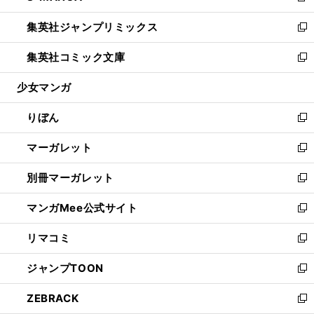
開
ウ
ン
ウ
し
集英社ジャンプリミックス
く
で
ド
ィ
い
新
開
ウ
ン
ウ
し
集英社コミック文庫
く
で
ド
ィ
い
新
開
ウ
ン
ウ
し
少女マンガ
く
で
ド
ィ
い
開
ウ
ン
ウ
りぼん
く
で
ド
ィ
新
開
ウ
ン
し
マーガレット
く
で
ド
い
新
開
ウ
ウ
し
別冊マーガレット
く
で
ィ
い
新
開
ン
ウ
し
マンガMee公式サイト
く
ド
ィ
い
新
ウ
ン
ウ
し
リマコミ
で
ド
ィ
い
新
開
ウ
ン
ウ
し
ジャンプTOON
く
で
ド
ィ
い
新
開
ウ
ン
ウ
し
ZEBRACK
く
で
ド
ィ
い
新
開
ウ