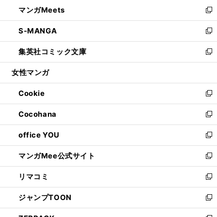
ン
ウ
し
マンガMeets
く
で
ド
ィ
い
新
開
ウ
ン
ウ
し
S-MANGA
く
で
ド
ィ
い
新
開
ウ
ン
ウ
し
集英社コミック文庫
く
で
ド
ィ
い
新
開
ウ
ン
ウ
し
女性マンガ
く
で
ド
ィ
い
開
ウ
ン
ウ
Cookie
く
で
ド
ィ
新
開
ウ
ン
し
Cocohana
く
で
ド
い
新
開
ウ
ウ
し
office YOU
く
で
ィ
い
新
開
ン
ウ
し
マンガMee公式サイト
く
ド
ィ
い
新
ウ
ン
ウ
し
リマコミ
で
ド
ィ
い
新
開
ウ
ン
ウ
し
ジャンプTOON
く
で
ド
ィ
い
新
開
ウ
ン
ウ
し