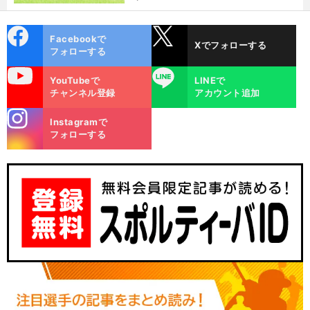
cebo
X
Facebookで
Xでフォローする
ok
フォローする
uTube
LINE
YouTubeで
LINEで
チャンネル登録
アカウント追加
stagra
Instagramで
m
フォローする
競
。
馬とカーレースは似ている
星野一樹がぶっちぎりでダービー予想