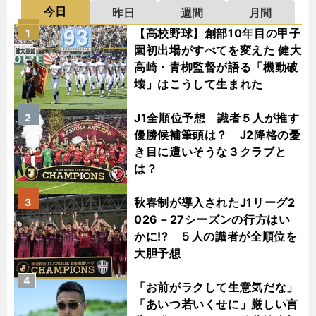
今日
昨日
週間
月間
【高校野球】創部10年目の甲子
1
園初出場がすべてを変えた 健大
高崎・青栁監督が語る「機動破
壊」はこうして生まれた
J1全順位予想 識者５人が推す
2
優勝候補筆頭は？ J2降格の憂
き目に遭いそうな３クラブと
は？
秋春制が導入されたJ1リーグ2
3
026－27シーズンの行方はい
かに!? ５人の識者が全順位を
大胆予想
4
「お前がラクして生意気だな」
「あいつ若いくせに」厳しい言