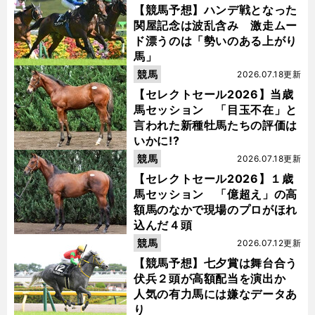
【競馬予想】ハンデ戦となった
関屋記念は波乱含み 激走ムー
ド漂うのは「勢いのある上がり
馬」
競馬
2026.07.18更新
【セレクトセール2026】当歳
馬セッション 「目玉不在」と
言われた新種牡馬たちの評価は
いかに!?
競馬
2026.07.18更新
【セレクトセール2026】１歳
馬セッション 「億超え」の高
額馬のなかで現場のプロがほれ
込んだ４頭
競馬
2026.07.12更新
【競馬予想】七夕賞は舞台合う
伏兵２頭が高額配当を演出か
人気の有力馬には嫌なデータあ
り