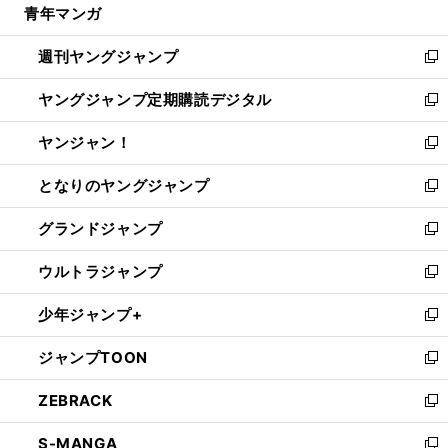
青年マンガ
く
で
ド
ィ
い
開
ウ
ン
ウ
週刊ヤングジャンプ
く
で
ド
ィ
新
開
ウ
ン
し
ヤングジャンプ定期購読デジタル
く
で
ド
い
新
開
ウ
ウ
し
ヤンジャン！
く
で
ィ
い
新
開
ン
ウ
し
となりのヤングジャンプ
く
ド
ィ
い
新
ウ
ン
ウ
し
グランドジャンプ
で
ド
ィ
い
新
開
ウ
ン
ウ
し
ウルトラジャンプ
く
で
ド
ィ
い
新
開
ウ
ン
ウ
し
少年ジャンプ+
く
で
ド
ィ
い
新
開
ウ
ン
ウ
し
ジャンプTOON
く
で
ド
ィ
い
新
開
ウ
ン
ウ
し
ZEBRACK
く
で
ド
ィ
い
新
開
ウ
ン
ウ
し
S-MANGA
く
で
ド
ィ
い
新