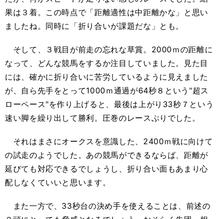
果は３着。この時点で「距離適性は中距離かな」と思い
ましたね。同時に「折り合いが課題だな」とも。
そして、３戦目が前走の忘れな草賞。2000ｍの距離に
なって、どんな競馬をするか注目していました。見た目
には、確かに折り合いに苦労しているように見えました
が、自ら先手をとって1000ｍ通過が64秒８という"超ス
ローペース"を作り上げると、最後は上がり33秒７という
速い脚を繰り出して勝利。圧巻のレースぶりでした。
それはまさにオークスを意識した、2400ｍ戦に向けて
の試走のようでした。あの競馬ができるならば、距離が
延びても対応できるでしょうし、折り合い面もあまり心
配しなくていいと思います。
また一方で、33秒台の決め手を使えることは、前述の