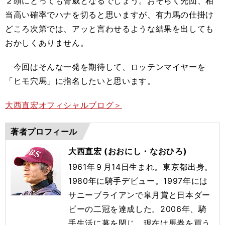
２頭にとっても脅威となるでしょう。おそらく先団、相
当高い確率でハナを切ると思いますが、有力馬の仕掛け
どころ次第では、アッと言わせるような結果を出しても
おかしくありません。
今回はそんな一発を期待して、ロッテンマイヤーを
「ヒモ穴馬」に指名したいと思います。
大西直宏オフィシャルブログ＞
著者プロフィール
大西直宏 (おおにし・なおひろ)
1961年９月14日生まれ。東京都出身。
1980年に騎手デビュー。1997年には
サニーブライアンで皐月賞と日本ダー
ビーの二冠を達成した。2006年、騎
手生活に幕を閉じ、現在は馬券を買う