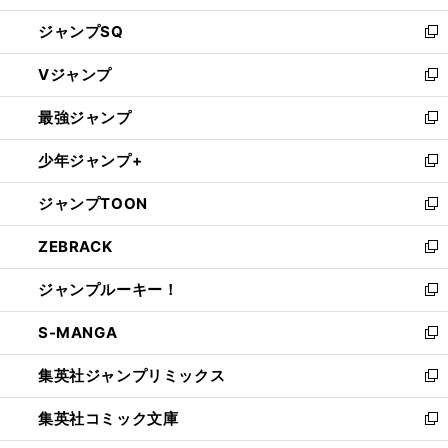
し
ジャンプSQ
い
新
ウ
し
Vジャンプ
ィ
い
新
ン
ウ
し
最強ジャンプ
ド
ィ
い
新
ウ
ン
ウ
し
少年ジャンプ+
で
ド
ィ
い
新
開
ウ
ン
ウ
し
ジャンプTOON
く
で
ド
ィ
い
新
開
ウ
ン
ウ
し
ZEBRACK
く
で
ド
ィ
い
新
開
ウ
ン
ウ
し
ジャンプルーキー！
く
で
ド
ィ
い
新
開
ウ
ン
ウ
し
S-MANGA
く
で
ド
ィ
い
新
開
ウ
ン
ウ
し
集英社ジャンプリミックス
く
で
ド
ィ
い
新
開
ウ
ン
ウ
し
集英社コミック文庫
く
で
ド
ィ
い
新
開
ウ
ン
ウ
し