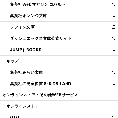
集英社Webマガジン コバルト
く
で
ド
ィ
新
開
ウ
ン
し
集英社オレンジ文庫
く
で
ド
い
新
開
ウ
ウ
し
シフォン文庫
く
で
ィ
い
新
開
ン
ウ
し
ダッシュエックス文庫公式サイト
く
ド
ィ
い
新
ウ
ン
ウ
し
JUMP j-BOOKS
で
ド
ィ
い
新
開
ウ
ン
ウ
し
キッズ
く
で
ド
ィ
い
開
ウ
ン
ウ
集英社みらい文庫
く
で
ド
ィ
新
開
ウ
ン
し
集英社の児童図書 S-KIDS.LAND
く
で
ド
い
新
開
ウ
ウ
し
オンラインストア・
その他WEBサービス
く
で
ィ
い
開
ン
ウ
オンラインストア
く
ド
ィ
ウ
ン
OTO
で
ド