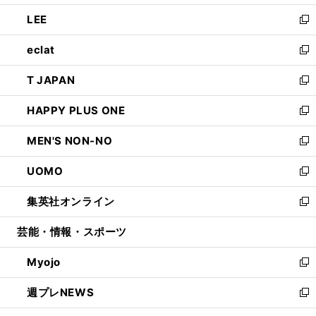
開
ウ
ン
ウ
し
LEE
く
で
ド
ィ
い
新
開
ウ
ン
ウ
し
eclat
く
で
ド
ィ
い
新
開
ウ
ン
ウ
し
T JAPAN
く
で
ド
ィ
い
新
開
ウ
ン
ウ
し
HAPPY PLUS ONE
く
で
ド
ィ
い
新
開
ウ
ン
ウ
し
MEN'S NON-NO
く
で
ド
ィ
い
新
開
ウ
ン
ウ
し
UOMO
く
で
ド
ィ
い
新
開
ウ
ン
ウ
し
集英社オンライン
く
で
ド
ィ
い
新
開
ウ
ン
ウ
し
芸能・情報・スポーツ
く
で
ド
ィ
い
開
ウ
ン
ウ
Myojo
く
で
ド
ィ
新
開
ウ
ン
し
週プレNEWS
く
で
ド
い
新
開
ウ
ウ
し