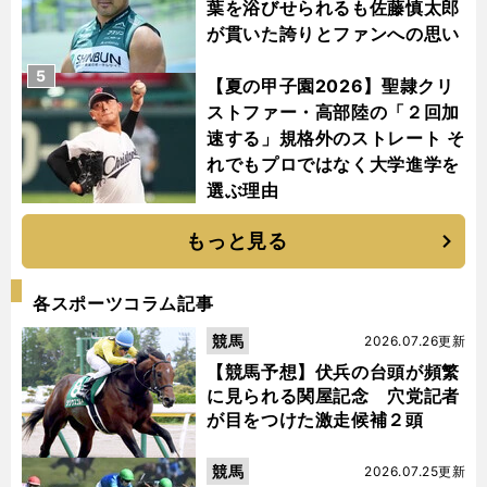
葉を浴びせられるも佐藤慎太郎
が貫いた誇りとファンへの思い
5
【夏の甲子園2026】聖隷クリ
ストファー・高部陸の「２回加
速する」規格外のストレート そ
れでもプロではなく大学進学を
選ぶ理由
もっと見る
各スポーツコラム記事
競馬
2026.07.26更新
【競馬予想】伏兵の台頭が頻繁
に見られる関屋記念 穴党記者
が目をつけた激走候補２頭
競馬
2026.07.25更新