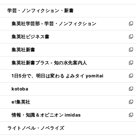
開
ウ
ン
ウ
し
学芸・ノンフィクション・新書
く
で
ド
ィ
い
開
ウ
ン
ウ
集英社学芸部 - 学芸・ノンフィクション
く
で
ド
ィ
新
開
ウ
ン
し
集英社ビジネス書
く
で
ド
い
新
開
ウ
ウ
し
集英社新書
く
で
ィ
い
新
開
ン
ウ
し
集英社新書プラス - 知の水先案内人
く
ド
ィ
い
新
ウ
ン
ウ
し
1日5分で、明日は変わる よみタイ yomitai
で
ド
ィ
い
新
開
ウ
ン
ウ
し
kotoba
く
で
ド
ィ
い
新
開
ウ
ン
ウ
し
e!集英社
く
で
ド
ィ
い
新
開
ウ
ン
ウ
し
情報・知識＆オピニオン imidas
く
で
ド
ィ
い
新
開
ウ
ン
ウ
し
ライトノベル・ノベライズ
く
で
ド
ィ
い
開
ウ
ン
ウ