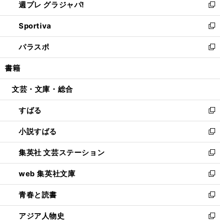
週プレ グラジャパ!
く
で
ィ
い
新
開
ン
ウ
し
Sportiva
く
ド
ィ
い
新
ウ
ン
ウ
し
パラスポ
で
ド
ィ
い
新
開
ウ
ン
ウ
し
書籍
く
で
ド
ィ
い
開
ウ
ン
ウ
文芸・文庫・総合
く
で
ド
ィ
開
ウ
ン
すばる
く
で
ド
新
開
ウ
し
小説すばる
く
で
い
新
開
ウ
し
集英社 文芸ステーション
く
ィ
い
新
ン
ウ
し
web 集英社文庫
ド
ィ
い
新
ウ
ン
ウ
し
青春と読書
で
ド
ィ
い
新
開
ウ
ン
ウ
し
アジア人物史
く
で
ド
ィ
い
新