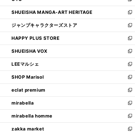
新
開
ウ
し
SHUEISHA MANGA-ART HERITAGE
く
で
い
新
開
ウ
し
ジャンプキャラクターズストア
く
ィ
い
新
ン
ウ
し
HAPPY PLUS STORE
ド
ィ
い
新
ウ
ン
ウ
し
SHUEISHA VOX
で
ド
ィ
い
新
開
ウ
ン
ウ
し
LEEマルシェ
く
で
ド
ィ
い
新
開
ウ
ン
ウ
し
SHOP Marisol
く
で
ド
ィ
い
新
開
ウ
ン
ウ
し
eclat premium
く
で
ド
ィ
い
新
開
ウ
ン
ウ
し
mirabella
く
で
ド
ィ
い
新
開
ウ
ン
ウ
し
mirabella homme
く
で
ド
ィ
い
新
開
ウ
ン
ウ
し
zakka market
く
で
ド
ィ
い
新