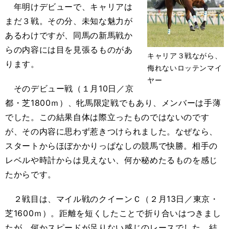
年明けデビューで、キャリアは
まだ３戦。その分、未知な魅力が
あるわけですが、同馬の新馬戦か
らの内容には目を見張るものがあ
キャリア３戦ながら、
ります。
侮れないロッテンマイ
ヤー
そのデビュー戦（１月10日／京
都・芝1800ｍ）、牝馬限定戦でもあり、メンバーは手薄
でした。この結果自体は際立ったものではないのです
が、その内容に思わず惹きつけられました。なぜなら、
スタートからほぼかかりっぱなしの競馬で快勝。相手の
レベルや時計からは見えない、何か秘めたるものを感じ
たからです。
２戦目は、マイル戦のクイーンＣ（２月13日／東京・
芝1600ｍ）。距離を短くしたことで折り合いはつきまし
たが、何かスピードが足りない感じのレースでした。結