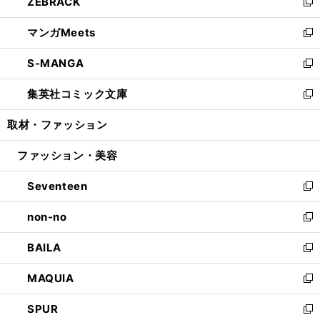
ZEBRACK
く
で
ド
ィ
い
新
開
ウ
ン
ウ
し
マンガMeets
く
で
ド
ィ
い
新
開
ウ
ン
ウ
し
S-MANGA
く
で
ド
ィ
い
新
開
ウ
ン
ウ
し
集英社コミック文庫
く
で
ド
ィ
い
新
開
ウ
ン
ウ
し
取材・ファッション
く
で
ド
ィ
い
開
ウ
ン
ウ
ファッション・美容
く
で
ド
ィ
開
ウ
ン
Seventeen
く
で
ド
新
開
ウ
し
non-no
く
で
い
新
開
ウ
し
BAILA
く
ィ
い
新
ン
ウ
し
MAQUIA
ド
ィ
い
新
ウ
ン
ウ
し
SPUR
で
ド
ィ
い
新