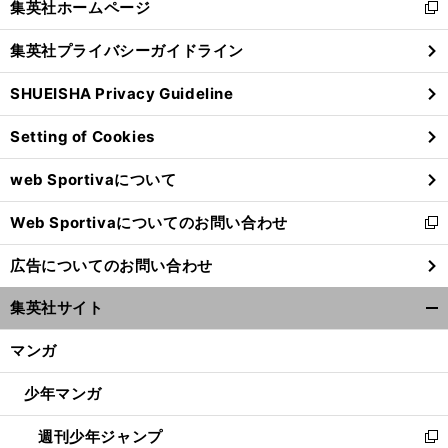
集英社ホームページ
新
閉
し
じ
集英社プライバシーガイドライン
い
る
ウ
SHUEISHA Privacy Guideline
ィ
ン
Setting of Cookies
ド
ウ
web Sportivaについて
で
開
Web Sportivaについてのお問い合わせ
く
新
し
広告についてのお問い合わせ
い
ウ
集英社サイト
ィ
開
ン
く/
マンガ
ド
閉
ウ
じ
少年マンガ
で
る
開
週刊少年ジャンプ
く
新