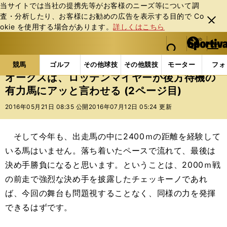
当サイトでは当社の提携先等がお客様のニーズ等について調
査・分析したり、お客様にお勧めの広告を表⽰する⽬的で Co
閉じ
okie を使⽤する場合があります。
詳しくはこちら
る
マイペ
web Sportiva (webスポルティーバ)
検索
メニュ
we
ー
競馬の記事一覧
競馬
オークスは、ロッテンマイヤ
b
ジ
競馬
ゴルフ
その他球技
その他競技
モーター
フォ
ス
オークスは、ロッテンマイヤーが後方待機の
ポ
有力馬にアッと言わせる (2ページ目)
ル
テ
2016年05月21日 08:35 公開
2016年07月12日 05:24 更新
ィ
ー
バ
そして今年も、出走馬の中に2400ｍの距離を経験して
いる馬はいません。落ち着いたペースで流れて、最後は
決め手勝負になると思います。ということは、2000ｍ戦
の前走で強烈な決め手を披露したチェッキーノであれ
ば、今回の舞台も問題視することなく、同様の力を発揮
できるはずです。