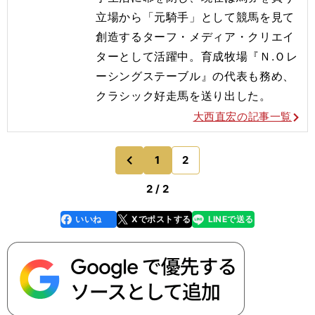
立場から「元騎手」として競馬を見て
創造するターフ・メディア・クリエイ
ターとして活躍中。育成牧場『Ｎ.Ｏレ
ーシングステーブル』の代表も務め、
クラシック好走馬を送り出した。
大西直宏の記事一覧
1
2
のページへ
前
2 / 2
いいね
Xでポストする
LINEで送る
line
faceboo
x
k