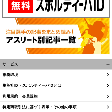
サービス
開
く/
推奨環境
閉
じ
集英社ID・スポルティーバIDとは
る
利用規約・会員規約
特定商取引法に基づく表示・その他の事項