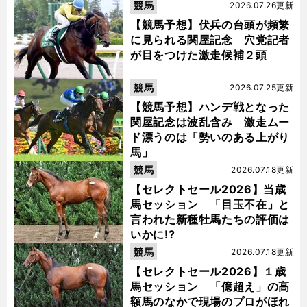
競馬
2026.07.26更新
【競馬予想】伏兵の台頭が頻繁
に見られる関屋記念 穴党記者
が目をつけた激走候補２頭
競馬
2026.07.25更新
【競馬予想】ハンデ戦となった
関屋記念は波乱含み 激走ムー
ド漂うのは「勢いのある上がり
馬」
競馬
2026.07.18更新
【セレクトセール2026】当歳
馬セッション 「目玉不在」と
言われた新種牡馬たちの評価は
いかに!?
競馬
2026.07.18更新
【セレクトセール2026】１歳
馬セッション 「億超え」の高
額馬のなかで現場のプロがほれ