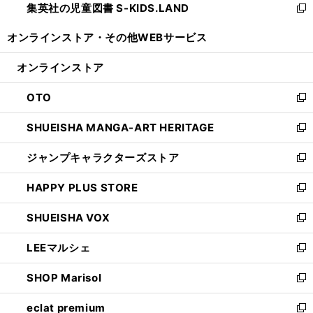
集英社の児童図書 S-KIDS.LAND
く
で
ド
い
新
開
ウ
ウ
し
オンラインストア・
その他WEBサービス
く
で
ィ
い
開
ン
ウ
オンラインストア
く
ド
ィ
ウ
ン
OTO
で
ド
新
開
ウ
し
SHUEISHA MANGA-ART HERITAGE
く
で
い
新
開
ウ
し
ジャンプキャラクターズストア
く
ィ
い
新
ン
ウ
し
HAPPY PLUS STORE
ド
ィ
い
新
ウ
ン
ウ
し
SHUEISHA VOX
で
ド
ィ
い
新
開
ウ
ン
ウ
し
LEEマルシェ
く
で
ド
ィ
い
新
開
ウ
ン
ウ
し
SHOP Marisol
く
で
ド
ィ
い
新
開
ウ
ン
ウ
し
eclat premium
く
で
ド
ィ
い
新