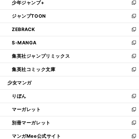
少年ジャンプ+
く
で
ド
ィ
い
新
開
ウ
ン
ウ
し
ジャンプTOON
く
で
ド
ィ
い
新
開
ウ
ン
ウ
し
ZEBRACK
く
で
ド
ィ
い
新
開
ウ
ン
ウ
し
S-MANGA
く
で
ド
ィ
い
新
開
ウ
ン
ウ
し
集英社ジャンプリミックス
く
で
ド
ィ
い
新
開
ウ
ン
ウ
し
集英社コミック文庫
く
で
ド
ィ
い
新
開
ウ
ン
ウ
し
少女マンガ
く
で
ド
ィ
い
開
ウ
ン
ウ
りぼん
く
で
ド
ィ
新
開
ウ
ン
し
マーガレット
く
で
ド
い
新
開
ウ
ウ
し
別冊マーガレット
く
で
ィ
い
新
開
ン
ウ
し
マンガMee公式サイト
く
ド
ィ
い
新