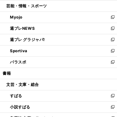
開
ウ
ン
ウ
し
芸能・情報・スポーツ
く
で
ド
ィ
い
開
ウ
ン
ウ
Myojo
く
で
ド
ィ
新
開
ウ
ン
し
週プレNEWS
く
で
ド
い
新
開
ウ
ウ
し
週プレ グラジャパ!
く
で
ィ
い
新
開
ン
ウ
し
Sportiva
く
ド
ィ
い
新
ウ
ン
ウ
し
パラスポ
で
ド
ィ
い
新
開
ウ
ン
ウ
し
書籍
く
で
ド
ィ
い
開
ウ
ン
ウ
文芸・文庫・総合
く
で
ド
ィ
開
ウ
ン
すばる
く
で
ド
新
開
ウ
し
小説すばる
く
で
い
新
開
ウ
し