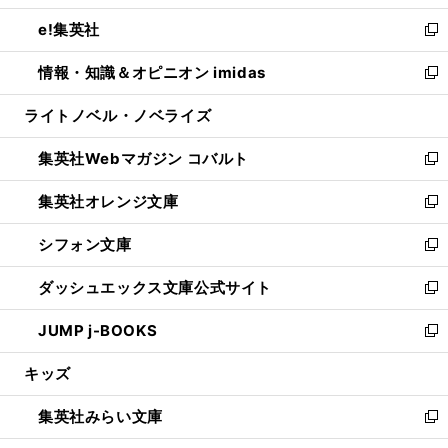
開
ウ
ン
ウ
し
e!集英社
く
で
ド
ィ
い
新
開
ウ
ン
ウ
し
情報・知識＆オピニオン imidas
く
で
ド
ィ
い
新
開
ウ
ン
ウ
し
ライトノベル・ノベライズ
く
で
ド
ィ
い
開
ウ
ン
ウ
集英社Webマガジン コバルト
く
で
ド
ィ
新
開
ウ
ン
し
集英社オレンジ文庫
く
で
ド
い
新
開
ウ
ウ
し
シフォン文庫
く
で
ィ
い
新
開
ン
ウ
し
ダッシュエックス文庫公式サイト
く
ド
ィ
い
新
ウ
ン
ウ
し
JUMP j-BOOKS
で
ド
ィ
い
新
開
ウ
ン
ウ
し
キッズ
く
で
ド
ィ
い
開
ウ
ン
ウ
集英社みらい文庫
く
で
ド
ィ
新
開
ウ
ン
し