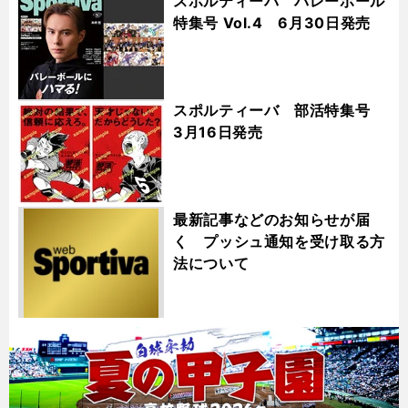
スポルティーバ バレーボール
特集号 Vol.4 6月30日発売
スポルティーバ 部活特集号
3月16日発売
最新記事などのお知らせが届
く プッシュ通知を受け取る方
法について