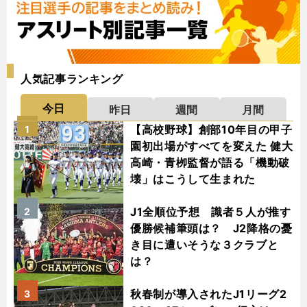
人気記事ランキング
今日
昨日
週間
月間
【高校野球】創部10年目の甲子
1
園初出場がすべてを変えた 健大
高崎・青栁監督が語る「機動破
壊」はこうして生まれた
J1全順位予想 識者５人が推す
2
優勝候補筆頭は？ J2降格の憂
き目に遭いそうな３クラブと
は？
秋春制が導入されたJ1リーグ2
3