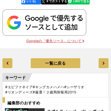
いいね
Xでポストする
LINEで送る
line
faceboo
x
k
Googleの「優先ソース」について
一覧に戻る
キーワード
#エピファネイア
#キングカメハメハ
#シーザリオ
#リオンディーズ
#厳選！２歳馬情報局2015
編集部のおすすめ