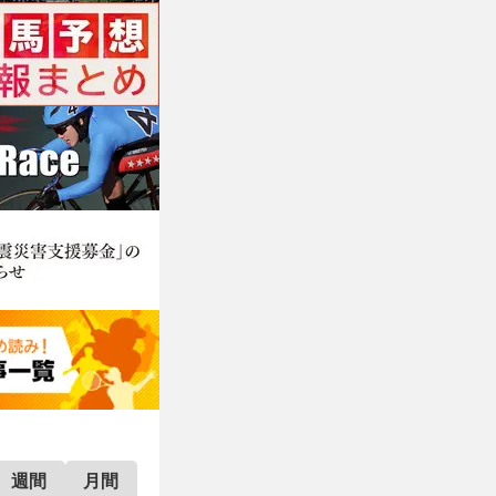
週間
月間