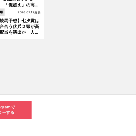
 「億超え」の高額
のなかで現場のプロ
馬
2026.07.12更新
ほれ込んだ４頭
競馬予想】七夕賞は
台合う伏兵２頭が高
配当を演出か 人気
有力馬には嫌なデー
あり
agramで
ローする