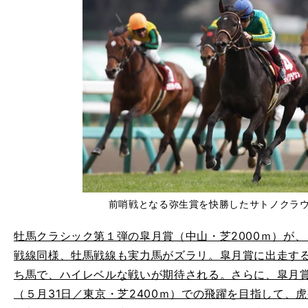
前哨戦となる弥生賞を快勝したサトノクラ
牡馬クラシック第１弾の皐月賞（中山・芝2000ｍ）が、
戦線同様、牡馬戦線も実力馬がズラリ。皐月賞に出走す
ち馬で、ハイレベルな戦いが期待される。さらに、皐月
（５月31日／東京・芝2400ｍ）での飛躍を目指して、