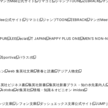
マンガMee公式サイト
リマコミ
ジャンプTOON
ZEBRACK
マン
新
新
新
新
ウ
ィ
ウ
ィ
ウ
ィ
ウ
で
で
ウ
で
で
で
し
し
し
し
し
ィ
ン
ィ
ン
ィ
ン
ィ
開
開
で
開
開
開
い
い
い
い
い
ン
ド
ン
ド
ン
ド
ン
く
く
開
く
く
く
ウ
ウ
ウ
ウ
ウ
ド
ウ
ド
ウ
ド
ウ
ド
ee公式サイト
リマコミ
ジャンプTOON
ZEBRACK
マンガMeet
く
新
新
新
新
ィ
ィ
ィ
ィ
ィ
ウ
で
ウ
で
ウ
で
ウ
し
し
し
し
ン
ン
ン
ン
ン
で
開
で
開
で
開
で
い
い
い
い
ド
ド
ド
ド
ド
開
く
開
く
開
く
開
ウ
ウ
ウ
ウ
ウ
ウ
ウ
ウ
ウ
PUR
LEE
eclat
T JAPAN
HAPPY PLUS ONE
MEN'S NON-
く
く
く
く
新
新
新
新
新
ィ
ィ
ィ
ィ
で
で
で
で
で
し
し
し
し
し
ン
ン
ン
ン
開
開
開
開
開
い
い
い
い
い
ド
ド
ド
ド
く
く
く
く
く
ウ
ウ
ウ
ウ
ウ
ウ
ウ
ウ
ウ
Sportiva
パラスポ
新
新
ィ
ィ
ィ
ィ
ィ
で
で
で
で
し
し
し
ン
ン
ン
ン
ン
開
開
開
開
い
い
い
ド
ド
ド
ド
ド
ョン
web 集英社文庫
青春と読書
アジア人物史
く
く
く
く
新
新
新
新
ウ
ウ
ウ
ウ
ウ
ウ
ウ
ウ
し
し
し
し
ィ
ィ
ィ
で
で
で
で
で
い
い
い
い
ン
ン
ン
集英社ビジネス書
集英社新書
集英社新書プラス - 知の水先案内人
開
開
開
開
開
新
新
新
ウ
ウ
ウ
ウ
ド
ド
ド
kotoba
e!集英社
情報・知識＆オピニオン imidas
く
く
く
く
く
新
し
新
し
新
ィ
ィ
ィ
ィ
ウ
ウ
ウ
し
し
い
し
い
し
ン
ン
ン
ン
で
で
で
い
い
ウ
い
ウ
い
ド
ド
ド
ド
ンジ文庫
シフォン文庫
ダッシュエックス文庫公式サイト
JUMP 
開
開
開
新
新
新
ウ
ウ
ィ
ウ
ィ
ウ
ウ
ウ
ウ
ウ