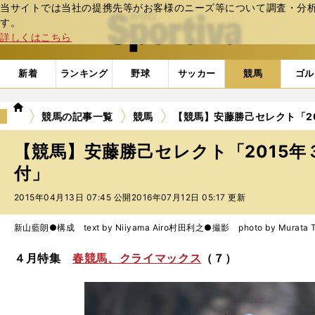
当サイトでは当社の提携先等がお客様のニーズ等について調査・分析し
web Sportiva (webスポルティーバ)
す。
詳しくはこちら
新着
ランキング
野球
サッカー
競馬
ゴル
we
競馬の記事一覧
競馬
【競馬】安藤勝己セレクト「2
b
ス
【競馬】安藤勝己セレクト「2015
ポ
ル
付」
テ
2015年04月13日 07:45 公開
2016年07月12日 05:17 更新
ィ
ー
バ
新山藍朗●構成 text by Niiyama Airo
村田利之●撮影 photo by Murata To
４月特集
春競馬、クライマックス
（７）