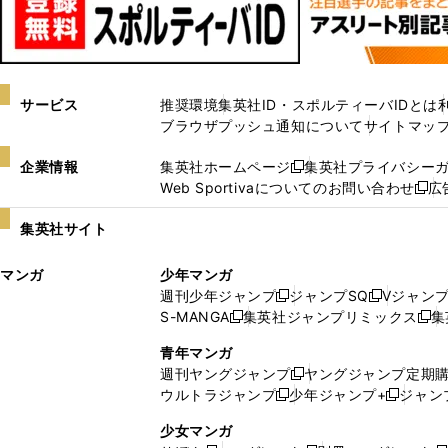
サービス
推奨環境
集英社ID・スポルティーバIDとは
ブラウザプッシュ通知について
サイトマッ
企業情報
集英社ホームページ
集英社プライバシー
新
Web Sportivaについてのお問い合わせ
広
し
新
い
し
集英社サイト
ウ
い
ィ
ウ
マンガ
少年マンガ
ン
ィ
週刊少年ジャンプ
ジャンプSQ
Vジャン
ド
ン
新
新
S-MANGA
集英社ジャンプリミックス
集
ウ
ド
新
し
し
新
で
ウ
し
い
い
し
青年マンガ
開
で
い
ウ
ウ
い
週刊ヤングジャンプ
ヤングジャンプ定期
新
く
開
ウ
ィ
ィ
ウ
ウルトラジャンプ
少年ジャンプ+
ジャン
新
し
新
く
ィ
ン
ン
ィ
し
い
し
ン
ド
ド
ン
少女マンガ
い
ウ
い
ド
ウ
ウ
ド