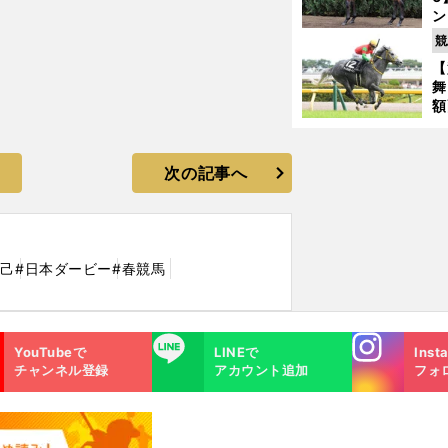
ン
馬
競
が
【
舞
額
の
タ
次の記事へ
勝己
#日本ダービー
#春競馬
Instagra
LINE
YouTubeで
LINEで
Inst
m
チャンネル登録
アカウント追加
フォ