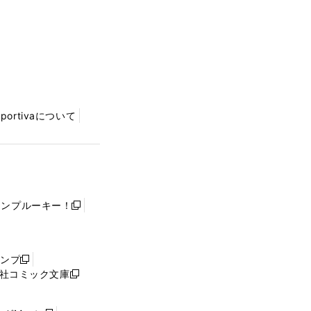
Sportivaについて
ャンプルーキー！
新
し
い
ウ
ャンプ
新
ィ
社コミック文庫
し
新
ン
い
し
ド
ウ
い
ウ