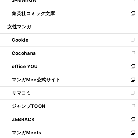
S-MANGA
で
ド
ィ
い
新
開
ウ
ン
ウ
し
集英社コミック文庫
く
で
ド
ィ
い
新
開
ウ
ン
ウ
し
女性マンガ
く
で
ド
ィ
い
開
ウ
ン
ウ
Cookie
く
で
ド
ィ
新
開
ウ
ン
し
Cocohana
く
で
ド
い
新
開
ウ
ウ
し
office YOU
く
で
ィ
い
新
開
ン
ウ
し
マンガMee公式サイト
く
ド
ィ
い
新
ウ
ン
ウ
し
リマコミ
で
ド
ィ
い
新
開
ウ
ン
ウ
し
ジャンプTOON
く
で
ド
ィ
い
新
開
ウ
ン
ウ
し
ZEBRACK
く
で
ド
ィ
い
新
開
ウ
ン
ウ
し
マンガMeets
く
で
ド
ィ
い
新