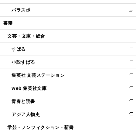
ウ
ン
ウ
し
パラスポ
で
ド
ィ
い
新
開
ウ
ン
ウ
し
書籍
く
で
ド
ィ
い
開
ウ
ン
ウ
文芸・文庫・総合
く
で
ド
ィ
開
ウ
ン
すばる
く
で
ド
新
開
ウ
し
小説すばる
く
で
い
新
開
ウ
し
集英社 文芸ステーション
く
ィ
い
新
ン
ウ
し
web 集英社文庫
ド
ィ
い
新
ウ
ン
ウ
し
青春と読書
で
ド
ィ
い
新
開
ウ
ン
ウ
し
アジア人物史
く
で
ド
ィ
い
新
開
ウ
ン
ウ
し
学芸・ノンフィクション・新書
く
で
ド
ィ
い
開
ウ
ン
ウ