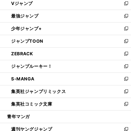
Vジャンプ
ィ
い
新
ン
ウ
し
最強ジャンプ
ド
ィ
い
新
ウ
ン
ウ
し
少年ジャンプ+
で
ド
ィ
い
新
開
ウ
ン
ウ
し
ジャンプTOON
く
で
ド
ィ
い
新
開
ウ
ン
ウ
し
ZEBRACK
く
で
ド
ィ
い
新
開
ウ
ン
ウ
し
ジャンプルーキー！
く
で
ド
ィ
い
新
開
ウ
ン
ウ
し
S-MANGA
く
で
ド
ィ
い
新
開
ウ
ン
ウ
し
集英社ジャンプリミックス
く
で
ド
ィ
い
新
開
ウ
ン
ウ
し
集英社コミック文庫
く
で
ド
ィ
い
新
開
ウ
ン
ウ
し
青年マンガ
く
で
ド
ィ
い
開
ウ
ン
ウ
週刊ヤングジャンプ
く
で
ド
ィ
新