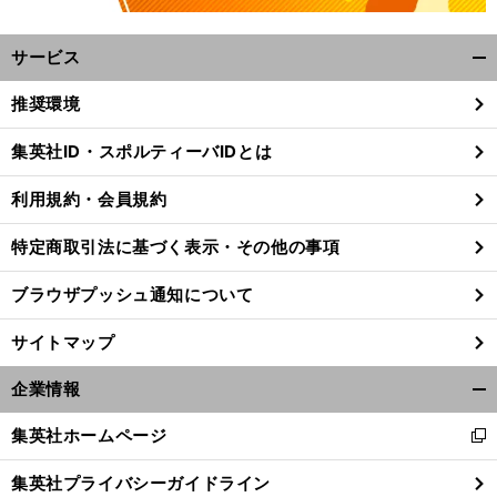
サービス
開
く/
推奨環境
閉
じ
集英社ID・スポルティーバIDとは
る
利用規約・会員規約
特定商取引法に基づく表示・その他の事項
ブラウザプッシュ通知について
サイトマップ
企業情報
開
く/
集英社ホームページ
新
【
競
】
・
、
馬
」
閉
馬
引退
安藤勝己
「
を動かす
技術が日本競馬を変えた
し
じ
集英社プライバシーガイドライン
い
る