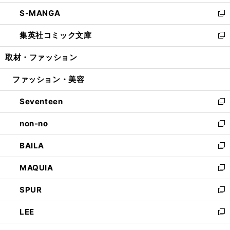
開
ウ
ン
ウ
し
S-MANGA
く
で
ド
ィ
い
新
開
ウ
ン
ウ
し
集英社コミック文庫
く
で
ド
ィ
い
新
開
ウ
ン
ウ
し
取材・ファッション
く
で
ド
ィ
い
開
ウ
ン
ウ
ファッション・美容
く
で
ド
ィ
開
ウ
ン
Seventeen
く
で
ド
新
開
ウ
し
non-no
く
で
い
新
開
ウ
し
BAILA
く
ィ
い
新
ン
ウ
し
MAQUIA
ド
ィ
い
新
ウ
ン
ウ
し
SPUR
で
ド
ィ
い
新
開
ウ
ン
ウ
し
LEE
く
で
ド
ィ
い
新
開
ウ
ン
ウ
し