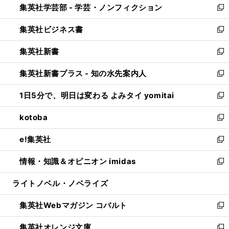
集英社学芸部 - 学芸・ノンフィクション
く
で
ド
ィ
新
開
ウ
ン
し
集英社ビジネス書
く
で
ド
い
新
開
ウ
ウ
し
集英社新書
く
で
ィ
い
新
開
ン
ウ
し
集英社新書プラス - 知の水先案内人
く
ド
ィ
い
新
ウ
ン
ウ
し
1日5分で、明日は変わる よみタイ yomitai
で
ド
ィ
い
新
開
ウ
ン
ウ
し
kotoba
く
で
ド
ィ
い
新
開
ウ
ン
ウ
し
e!集英社
く
で
ド
ィ
い
新
開
ウ
ン
ウ
し
情報・知識＆オピニオン imidas
く
で
ド
ィ
い
新
開
ウ
ン
ウ
し
ライトノベル・ノベライズ
く
で
ド
ィ
い
開
ウ
ン
ウ
集英社Webマガジン コバルト
く
で
ド
ィ
新
開
ウ
ン
し
集英社オレンジ文庫
く
で
ド
い