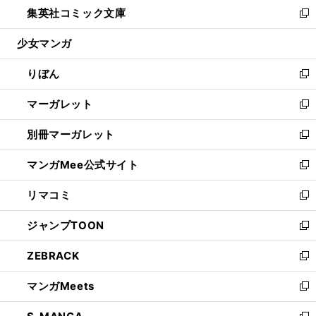
し
集英社コミック文庫
く
で
ド
ィ
い
新
開
ウ
ン
ウ
し
少女マンガ
く
で
ド
ィ
い
開
ウ
ン
ウ
りぼん
く
で
ド
ィ
新
開
ウ
ン
し
マーガレット
く
で
ド
い
新
開
ウ
ウ
し
別冊マーガレット
く
で
ィ
い
新
開
ン
ウ
し
マンガMee公式サイト
く
ド
ィ
い
新
ウ
ン
ウ
し
リマコミ
で
ド
ィ
い
新
開
ウ
ン
ウ
し
ジャンプTOON
く
で
ド
ィ
い
新
開
ウ
ン
ウ
し
ZEBRACK
く
で
ド
ィ
い
新
開
ウ
ン
ウ
し
マンガMeets
く
で
ド
ィ
い
新
開
ウ
ン
ウ
し
く