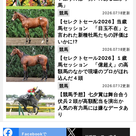
馬」
競馬
2026.07.18更新
【セレクトセール2026】当歳
馬セッション 「目玉不在」と
言われた新種牡馬たちの評価は
いかに!?
競馬
2026.07.18更新
【セレクトセール2026】１歳
馬セッション 「億超え」の高
額馬のなかで現場のプロがほれ
込んだ４頭
競馬
2026.07.12更新
【競馬予想】七夕賞は舞台合う
伏兵２頭が高額配当を演出か
人気の有力馬には嫌なデータあ
り
cebo
X
Facebookで