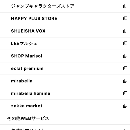
ウ
し
ジャンプキャラクターズストア
く
ィ
い
新
ン
ウ
し
HAPPY PLUS STORE
ド
ィ
い
新
ウ
ン
ウ
し
SHUEISHA VOX
で
ド
ィ
い
新
開
ウ
ン
ウ
し
LEEマルシェ
く
で
ド
ィ
い
新
開
ウ
ン
ウ
し
SHOP Marisol
く
で
ド
ィ
い
新
開
ウ
ン
ウ
し
eclat premium
く
で
ド
ィ
い
新
開
ウ
ン
ウ
し
mirabella
く
で
ド
ィ
い
新
開
ウ
ン
ウ
し
mirabella homme
く
で
ド
ィ
い
新
開
ウ
ン
ウ
し
zakka market
く
で
ド
ィ
い
新
開
ウ
ン
ウ
し
その他WEBサービス
く
で
ド
ィ
い
開
ウ
ン
ウ