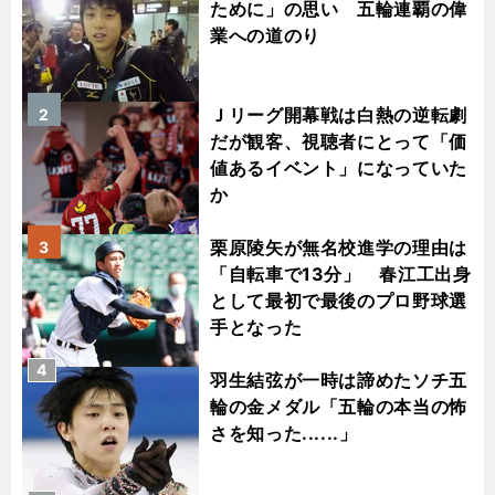
ために」の思い 五輪連覇の偉
業への道のり
Ｊリーグ開幕戦は白熱の逆転劇
2
だが観客、視聴者にとって「価
値あるイベント」になっていた
か
栗原陵矢が無名校進学の理由は
3
「自転車で13分」 春江工出身
として最初で最後のプロ野球選
手となった
4
羽生結弦が一時は諦めたソチ五
輪の金メダル「五輪の本当の怖
さを知った......」