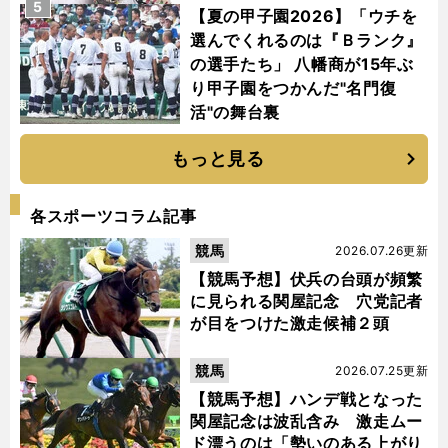
5
【夏の甲子園2026】「ウチを
選んでくれるのは『Ｂランク』
の選手たち」 八幡商が15年ぶ
り甲子園をつかんだ"名門復
活"の舞台裏
もっと見る
各スポーツコラム記事
競馬
2026.07.26更新
【競馬予想】伏兵の台頭が頻繁
に見られる関屋記念 穴党記者
が目をつけた激走候補２頭
競馬
2026.07.25更新
【競馬予想】ハンデ戦となった
関屋記念は波乱含み 激走ムー
ド漂うのは「勢いのある上がり