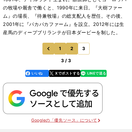
の牧場や厩舎で働くと、1990年に来日。『大樹ファー
ム』の場長、『待兼牧場』の総支配人を歴任。その後、
2001年に『パカパカファーム』を設立。2012年には生
産馬のディープブリランテが日本ダービーを制した。
1
2
3
のページへ
前
3 / 3
いいね
Xでポストする
LINEで送る
line
faceboo
x
k
Googleの「優先ソース」について