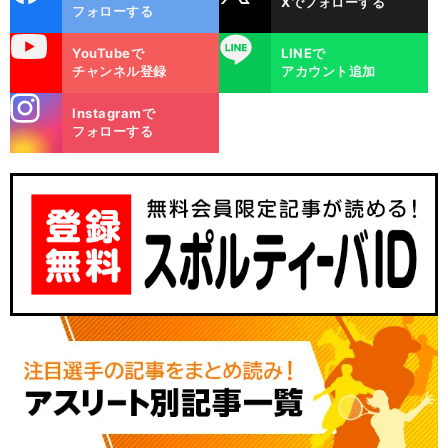
Xでフォローする
ok
フォローする
uTube
LINE
YouTubeで
LINEで
チャンネル登録
アカウント追加
stagra
Instagramで
m
フォローする