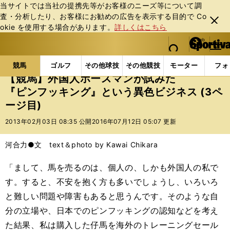
当サイトでは当社の提携先等がお客様のニーズ等について調
査・分析したり、お客様にお勧めの広告を表⽰する⽬的で Co
閉じ
okie を使⽤する場合があります。
詳しくはこちら
る
マイペ
web Sportiva (webスポルティーバ)
検索
メニュ
we
ー
競馬の記事一覧
競馬
【競馬】外国人ホースマンが
b
ジ
競馬
ゴルフ
その他球技
その他競技
モーター
フォ
ス
【競馬】外国人ホースマンが試みた
ポ
『ピンフッキング』という異色ビジネス (3ペ
ル
ージ目)
テ
ィ
2013年02月03日 08:35 公開
2016年07月12日 05:07 更新
ー
バ
河合力●文 text＆photo by Kawai Chikara
「まして、馬を売るのは、個人の、しかも外国人の私で
す。すると、不安を抱く方も多いでしょうし、いろいろ
と難しい問題や障害もあると思うんです。そのような自
分の立場や、日本でのピンフッキングの認知などを考え
た結果、私は購入した仔馬を海外のトレーニングセール