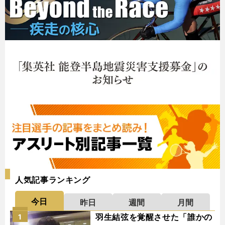
人気記事ランキング
今日
昨日
週間
月間
羽生結弦を覚醒させた「誰かの
1