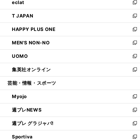
eclat
く
で
ド
ィ
い
新
開
ウ
ン
ウ
し
T JAPAN
く
で
ド
ィ
い
新
開
ウ
ン
ウ
し
HAPPY PLUS ONE
く
で
ド
ィ
い
新
開
ウ
ン
ウ
し
MEN'S NON-NO
く
で
ド
ィ
い
新
開
ウ
ン
ウ
し
UOMO
く
で
ド
ィ
い
新
開
ウ
ン
ウ
し
集英社オンライン
く
で
ド
ィ
い
新
開
ウ
ン
ウ
し
芸能・情報・スポーツ
く
で
ド
ィ
い
開
ウ
ン
ウ
Myojo
く
で
ド
ィ
新
開
ウ
ン
し
週プレNEWS
く
で
ド
い
新
開
ウ
ウ
し
週プレ グラジャパ!
く
で
ィ
い
新
開
ン
ウ
し
Sportiva
く
ド
ィ
い
新