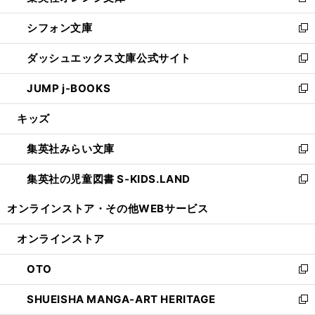
新
開
ウ
ウ
し
シフォン文庫
く
で
ィ
い
新
開
ン
ウ
し
ダッシュエックス文庫公式サイト
く
ド
ィ
い
新
ウ
ン
ウ
し
JUMP j-BOOKS
で
ド
ィ
い
新
開
ウ
ン
ウ
し
キッズ
く
で
ド
ィ
い
開
ウ
ン
ウ
集英社みらい文庫
く
で
ド
ィ
新
開
ウ
ン
し
集英社の児童図書 S-KIDS.LAND
く
で
ド
い
新
開
ウ
ウ
し
オンラインストア・
その他WEBサービス
く
で
ィ
い
開
ン
ウ
オンラインストア
く
ド
ィ
ウ
ン
OTO
で
ド
新
開
ウ
し
SHUEISHA MANGA-ART HERITAGE
く
で
い
新
開