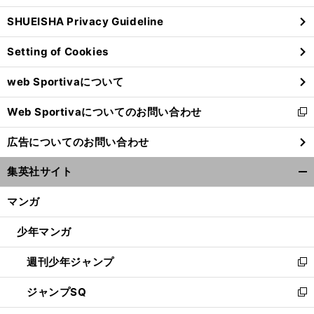
ウ
SHUEISHA Privacy Guideline
ィ
ン
Setting of Cookies
ド
ウ
web Sportivaについて
で
開
Web Sportivaについてのお問い合わせ
く
新
し
広告についてのお問い合わせ
い
ウ
集英社サイト
ィ
開
ン
く/
マンガ
ド
閉
ウ
じ
少年マンガ
で
る
開
週刊少年ジャンプ
く
新
し
ジャンプSQ
い
新
ウ
し