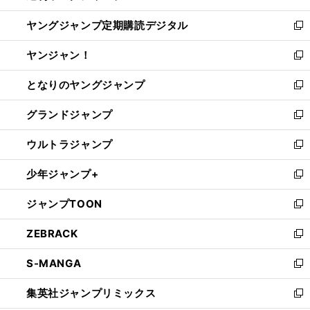
開
ウ
ン
し
ヤングジャンプ定期購読デジタル
く
で
ド
い
新
開
ウ
ウ
し
ヤンジャン！
く
で
ィ
い
新
開
ン
ウ
し
となりのヤングジャンプ
く
ド
ィ
い
新
ウ
ン
ウ
し
グランドジャンプ
で
ド
ィ
い
新
開
ウ
ン
ウ
し
ウルトラジャンプ
く
で
ド
ィ
い
新
開
ウ
ン
ウ
し
少年ジャンプ+
く
で
ド
ィ
い
新
開
ウ
ン
ウ
し
ジャンプTOON
く
で
ド
ィ
い
新
開
ウ
ン
ウ
し
ZEBRACK
く
で
ド
ィ
い
新
開
ウ
ン
ウ
し
S-MANGA
く
で
ド
ィ
い
新
開
ウ
ン
ウ
し
集英社ジャンプリミックス
く
で
ド
ィ
い
新
開
ウ
ン
ウ