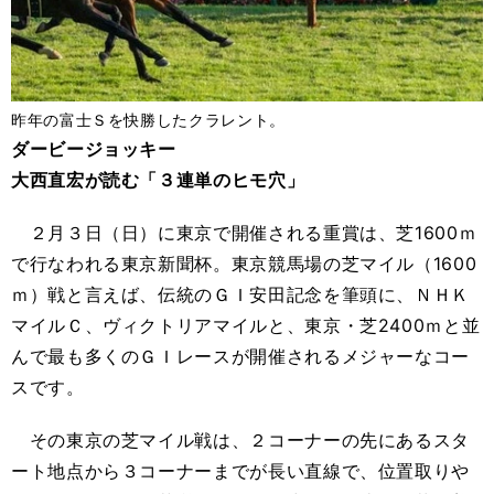
昨年の富士Ｓを快勝したクラレント。
ダービージョッキー
大西直宏が読む「３連単のヒモ穴」
２月３日（日）に東京で開催される重賞は、芝1600ｍ
で行なわれる東京新聞杯。東京競馬場の芝マイル（1600
ｍ）戦と言えば、伝統のＧＩ安田記念を筆頭に、ＮＨＫ
マイルＣ、ヴィクトリアマイルと、東京・芝2400ｍと並
んで最も多くのＧＩレースが開催されるメジャーなコー
スです。
その東京の芝マイル戦は、２コーナーの先にあるスタ
ート地点から３コーナーまでが長い直線で、位置取りや