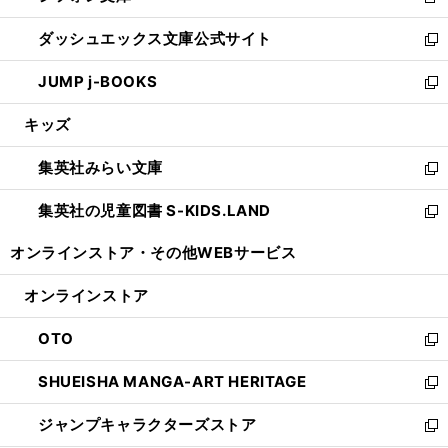
新
開
ン
ウ
し
ダッシュエックス文庫公式サイト
く
ド
ィ
い
新
ウ
ン
ウ
し
JUMP j-BOOKS
で
ド
ィ
い
新
開
ウ
ン
ウ
し
キッズ
く
で
ド
ィ
い
開
ウ
ン
ウ
集英社みらい文庫
く
で
ド
ィ
新
開
ウ
ン
し
集英社の児童図書 S-KIDS.LAND
く
で
ド
い
新
開
ウ
ウ
し
オンラインストア・
その他WEBサービス
く
で
ィ
い
開
ン
ウ
オンラインストア
く
ド
ィ
ウ
ン
OTO
で
ド
新
開
ウ
し
SHUEISHA MANGA-ART HERITAGE
く
で
い
新
開
ウ
し
ジャンプキャラクターズストア
く
ィ
い
新