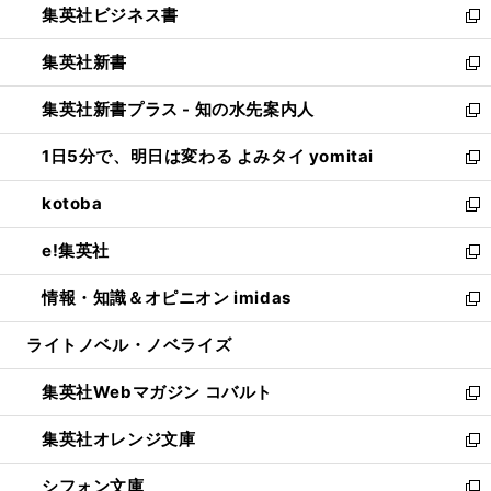
集英社ビジネス書
く
で
ド
い
新
開
ウ
ウ
し
集英社新書
く
で
ィ
い
新
開
ン
ウ
し
集英社新書プラス - 知の水先案内人
く
ド
ィ
い
新
ウ
ン
ウ
し
1日5分で、明日は変わる よみタイ yomitai
で
ド
ィ
い
新
開
ウ
ン
ウ
し
kotoba
く
で
ド
ィ
い
新
開
ウ
ン
ウ
し
e!集英社
く
で
ド
ィ
い
新
開
ウ
ン
ウ
し
情報・知識＆オピニオン imidas
く
で
ド
ィ
い
新
開
ウ
ン
ウ
し
ライトノベル・ノベライズ
く
で
ド
ィ
い
開
ウ
ン
ウ
集英社Webマガジン コバルト
く
で
ド
ィ
新
開
ウ
ン
し
集英社オレンジ文庫
く
で
ド
い
新
開
ウ
ウ
し
シフォン文庫
く
で
ィ
い