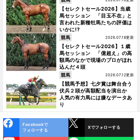
【セレクトセール2026】当歳
馬セッション 「目玉不在」と
言われた新種牡馬たちの評価は
いかに!?
競馬
2026.07.18更新
【セレクトセール2026】１歳
馬セッション 「億超え」の高
額馬のなかで現場のプロがほれ
込んだ４頭
競馬
2026.07.12更新
【競馬予想】七夕賞は舞台合う
伏兵２頭が高額配当を演出か
人気の有力馬には嫌なデータあ
り
cebo
X
Facebookで
Xでフォローする
ok
フォローする