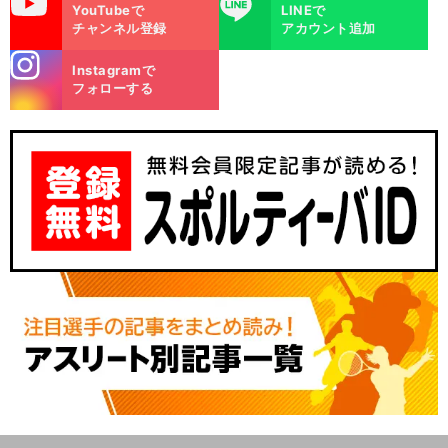
uTube
LINE
YouTubeで
LINEで
チャンネル登録
アカウント追加
stagra
Instagramで
m
フォローする
前
馬
へ