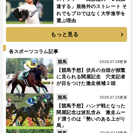
速する」規格外のストレート そ
れでもプロではなく大学進学を
選ぶ理由
もっと見る
各スポーツコラム記事
競馬
2026.07.26更新
【競馬予想】伏兵の台頭が頻繁
に見られる関屋記念 穴党記者
が目をつけた激走候補２頭
競馬
2026.07.25更新
【競馬予想】ハンデ戦となった
関屋記念は波乱含み 激走ムー
ド漂うのは「勢いのある上がり
馬」
競馬
2026.07.18更新