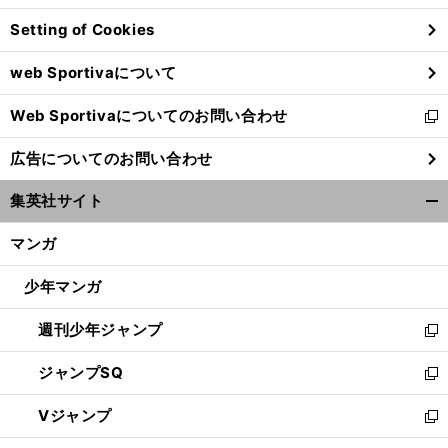
ン
Setting of Cookies
ド
ウ
web Sportivaについて
で
開
Web Sportivaについてのお問い合わせ
く
新
し
広告についてのお問い合わせ
い
ウ
集英社サイト
ィ
開
ン
く/
マンガ
ド
閉
ウ
じ
少年マンガ
で
る
開
週刊少年ジャンプ
く
新
し
ジャンプSQ
い
新
ウ
し
Vジャンプ
ィ
い
新
ン
ウ
し