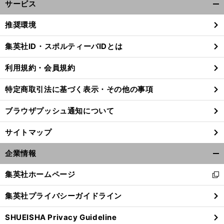
サービス
開
く/
推奨環境
閉
じ
集英社ID・スポルティーバIDとは
る
利用規約・会員規約
特定商取引法に基づく表示・その他の事項
ブラウザプッシュ通知について
サイトマップ
企業情報
開
く/
集英社ホームページ
新
閉
し
じ
集英社プライバシーガイドライン
い
る
ウ
SHUEISHA Privacy Guideline
ィ