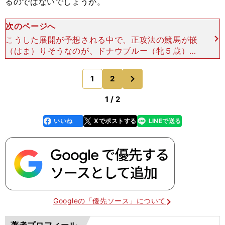
るのではないでしょうか。
次のページへ
こうした展開が予想される中で、正攻法の競馬が嵌
（はま）りそうなのが、ドナウブルー（牝５歳）で
す。このレースと同じ舞台で行なわれた、昨年のヴ
ィクトリアマイル（５月13日）で２着と好走。同
次
1
2
のページへ
じく左回りの芝マ
1 / 2
いいね
Xでポストする
LINEで送る
line
faceboo
x
k
Googleの「優先ソース」について