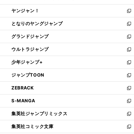
開
ウ
ウ
し
ヤンジャン！
く
で
ィ
い
新
開
ン
ウ
し
となりのヤングジャンプ
く
ド
ィ
い
新
ウ
ン
ウ
し
グランドジャンプ
で
ド
ィ
い
新
開
ウ
ン
ウ
し
ウルトラジャンプ
く
で
ド
ィ
い
新
開
ウ
ン
ウ
し
少年ジャンプ+
く
で
ド
ィ
い
新
開
ウ
ン
ウ
し
ジャンプTOON
く
で
ド
ィ
い
新
開
ウ
ン
ウ
し
ZEBRACK
く
で
ド
ィ
い
新
開
ウ
ン
ウ
し
S-MANGA
く
で
ド
ィ
い
新
開
ウ
ン
ウ
し
集英社ジャンプリミックス
く
で
ド
ィ
い
新
開
ウ
ン
ウ
し
集英社コミック文庫
く
で
ド
ィ
い
新
開
ウ
ン
ウ