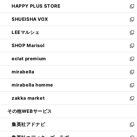
ン
ウ
し
HAPPY PLUS STORE
ド
ィ
い
新
ウ
ン
ウ
し
SHUEISHA VOX
で
ド
ィ
い
新
開
ウ
ン
ウ
し
LEEマルシェ
く
で
ド
ィ
い
新
開
ウ
ン
ウ
し
SHOP Marisol
く
で
ド
ィ
い
新
開
ウ
ン
ウ
し
eclat premium
く
で
ド
ィ
い
新
開
ウ
ン
ウ
し
mirabella
く
で
ド
ィ
い
新
開
ウ
ン
ウ
し
mirabella homme
く
で
ド
ィ
い
新
開
ウ
ン
ウ
し
zakka market
く
で
ド
ィ
い
新
開
ウ
ン
ウ
し
その他WEBサービス
く
で
ド
ィ
い
開
ウ
ン
ウ
集英社アドナビ
く
で
ド
ィ
新
開
ウ
ン
し