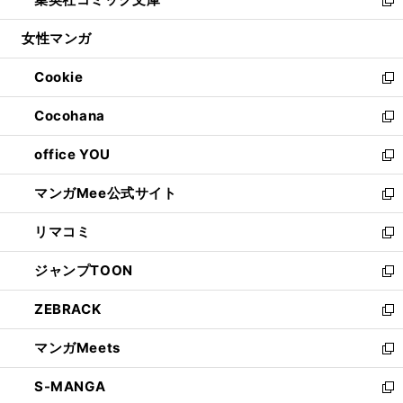
で
ド
ィ
い
新
開
ウ
ン
ウ
し
女性マンガ
く
で
ド
ィ
い
開
ウ
ン
ウ
Cookie
く
で
ド
ィ
新
開
ウ
ン
し
Cocohana
く
で
ド
い
新
開
ウ
ウ
し
office YOU
く
で
ィ
い
新
開
ン
ウ
し
マンガMee公式サイト
く
ド
ィ
い
新
ウ
ン
ウ
し
リマコミ
で
ド
ィ
い
新
開
ウ
ン
ウ
し
ジャンプTOON
く
で
ド
ィ
い
新
開
ウ
ン
ウ
し
ZEBRACK
く
で
ド
ィ
い
新
開
ウ
ン
ウ
し
マンガMeets
く
で
ド
ィ
い
新
開
ウ
ン
ウ
し
S-MANGA
く
で
ド
ィ
い
新