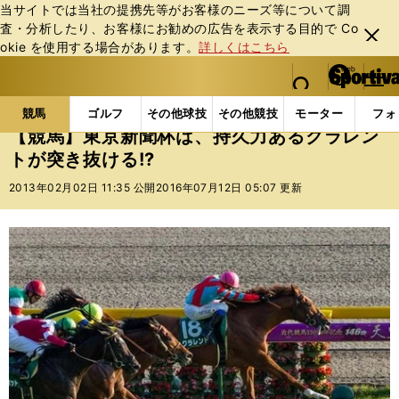
当サイトでは当社の提携先等がお客様のニーズ等について調
査・分析したり、お客様にお勧めの広告を表⽰する⽬的で Co
閉じ
okie を使⽤する場合があります。
詳しくはこちら
る
マイペ
web Sportiva (webスポルティーバ)
検索
メニュ
we
ー
競馬の記事一覧
競馬
【競馬】東京新聞杯は、持久力
b
ジ
競馬
ゴルフ
その他球技
その他競技
モーター
フォ
ス
【競馬】東京新聞杯は、持久力あるクラレン
ポ
トが突き抜ける!?
ル
テ
2013年02月02日 11:35 公開
2016年07月12日 05:07 更新
ィ
ー
バ