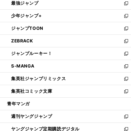
最強ジャンプ
ド
ィ
い
新
ウ
ン
ウ
し
少年ジャンプ+
で
ド
ィ
い
新
開
ウ
ン
ウ
し
ジャンプTOON
く
で
ド
ィ
い
新
開
ウ
ン
ウ
し
ZEBRACK
く
で
ド
ィ
い
新
開
ウ
ン
ウ
し
ジャンプルーキー！
く
で
ド
ィ
い
新
開
ウ
ン
ウ
し
S-MANGA
く
で
ド
ィ
い
新
開
ウ
ン
ウ
し
集英社ジャンプリミックス
く
で
ド
ィ
い
新
開
ウ
ン
ウ
し
集英社コミック文庫
く
で
ド
ィ
い
新
開
ウ
ン
ウ
し
青年マンガ
く
で
ド
ィ
い
開
ウ
ン
ウ
週刊ヤングジャンプ
く
で
ド
ィ
新
開
ウ
ン
し
ヤングジャンプ定期購読デジタル
く
で
ド
い
新