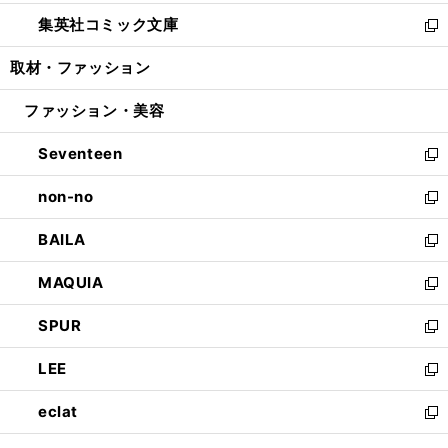
開
ウ
ン
ウ
し
集英社コミック文庫
く
で
ド
ィ
い
新
開
ウ
ン
ウ
し
取材・ファッション
く
で
ド
ィ
い
開
ウ
ン
ウ
ファッション・美容
く
で
ド
ィ
開
ウ
ン
Seventeen
く
で
ド
新
開
ウ
し
non-no
く
で
い
新
開
ウ
し
BAILA
く
ィ
い
新
ン
ウ
し
MAQUIA
ド
ィ
い
新
ウ
ン
ウ
し
SPUR
で
ド
ィ
い
新
開
ウ
ン
ウ
し
LEE
く
で
ド
ィ
い
新
開
ウ
ン
ウ
し
eclat
く
で
ド
ィ
い
新
開
ウ
ン
ウ
し