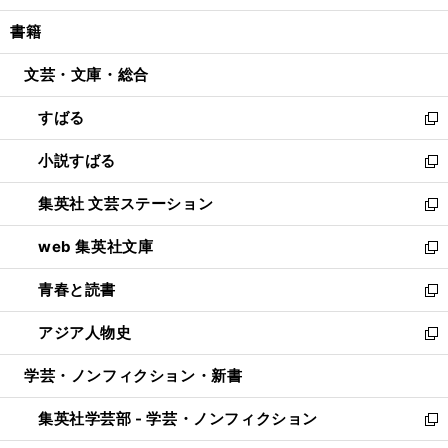
開
ウ
ン
ウ
し
書籍
く
で
ド
ィ
い
開
ウ
ン
ウ
文芸・文庫・総合
く
で
ド
ィ
開
ウ
ン
すばる
く
で
ド
新
開
ウ
し
小説すばる
く
で
い
新
開
ウ
し
集英社 文芸ステーション
く
ィ
い
新
ン
ウ
し
web 集英社文庫
ド
ィ
い
新
ウ
ン
ウ
し
青春と読書
で
ド
ィ
い
新
開
ウ
ン
ウ
し
アジア人物史
く
で
ド
ィ
い
新
開
ウ
ン
ウ
し
学芸・ノンフィクション・新書
く
で
ド
ィ
い
開
ウ
ン
ウ
集英社学芸部 - 学芸・ノンフィクション
く
で
ド
ィ
新
開
ウ
ン
し