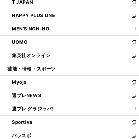
T JAPAN
く
で
ド
ィ
い
新
開
ウ
ン
ウ
し
HAPPY PLUS ONE
く
で
ド
ィ
い
新
開
ウ
ン
ウ
し
MEN'S NON-NO
く
で
ド
ィ
い
新
開
ウ
ン
ウ
し
UOMO
く
で
ド
ィ
い
新
開
ウ
ン
ウ
し
集英社オンライン
く
で
ド
ィ
い
新
開
ウ
ン
ウ
し
芸能・情報・スポーツ
く
で
ド
ィ
い
開
ウ
ン
ウ
Myojo
く
で
ド
ィ
新
開
ウ
ン
し
週プレNEWS
く
で
ド
い
新
開
ウ
ウ
し
週プレ グラジャパ!
く
で
ィ
い
新
開
ン
ウ
し
Sportiva
く
ド
ィ
い
新
ウ
ン
ウ
し
パラスポ
で
ド
ィ
い
新