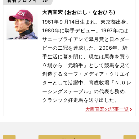
著者プロフィール
大西直宏 (おおにし・なおひろ)
1961年９月14日生まれ。東京都出身。
1980年に騎手デビュー。1997年には
サニーブライアンで皐月賞と日本ダー
ビーの二冠を達成した。2006年、騎
手生活に幕を閉じ、現在は馬券を買う
立場から「元騎手」として競馬を見て
創造するターフ・メディア・クリエイ
ターとして活躍中。育成牧場『Ｎ.Ｏレ
ーシングステーブル』の代表も務め、
クラシック好走馬を送り出した。
大西直宏の記事一覧