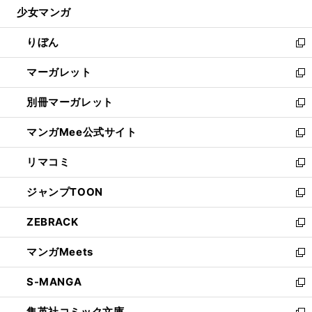
し
少女マンガ
く
で
ド
ィ
い
開
ウ
ン
ウ
りぼん
く
で
ド
ィ
新
開
ウ
ン
し
マーガレット
く
で
ド
い
新
開
ウ
ウ
し
別冊マーガレット
く
で
ィ
い
新
開
ン
ウ
し
マンガMee公式サイト
く
ド
ィ
い
新
ウ
ン
ウ
し
リマコミ
で
ド
ィ
い
新
開
ウ
ン
ウ
し
ジャンプTOON
く
で
ド
ィ
い
新
開
ウ
ン
ウ
し
ZEBRACK
く
で
ド
ィ
い
新
開
ウ
ン
ウ
し
マンガMeets
く
で
ド
ィ
い
新
開
ウ
ン
ウ
し
S-MANGA
く
で
ド
ィ
い
新
開
ウ
ン
ウ
し
集英社コミック文庫
く