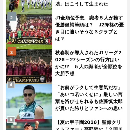
壊」はこうして生まれた
J1全順位予想 識者５人が推す
2
優勝候補筆頭は？ J2降格の憂
き目に遭いそうな３クラブと
は？
秋春制が導入されたJ1リーグ2
3
026－27シーズンの行方はい
かに!? ５人の識者が全順位を
大胆予想
4
「お前がラクして生意気だな」
「あいつ若いくせに」厳しい言
葉を浴びせられるも佐藤慎太郎
が貫いた誇りとファンへの思い
5
【夏の甲子園2026】聖隷クリ
ストファー・高部陸の「２回加