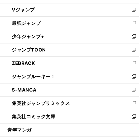
ウ
し
Vジャンプ
ィ
い
新
ン
ウ
し
最強ジャンプ
ド
ィ
い
新
ウ
ン
ウ
し
少年ジャンプ+
で
ド
ィ
い
新
開
ウ
ン
ウ
し
ジャンプTOON
く
で
ド
ィ
い
新
開
ウ
ン
ウ
し
ZEBRACK
く
で
ド
ィ
い
新
開
ウ
ン
ウ
し
ジャンプルーキー！
く
で
ド
ィ
い
新
開
ウ
ン
ウ
し
S-MANGA
く
で
ド
ィ
い
新
開
ウ
ン
ウ
し
集英社ジャンプリミックス
く
で
ド
ィ
い
新
開
ウ
ン
ウ
し
集英社コミック文庫
く
で
ド
ィ
い
新
開
ウ
ン
ウ
し
青年マンガ
く
で
ド
ィ
い
開
ウ
ン
ウ