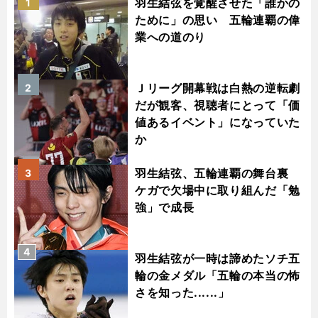
羽生結弦を覚醒させた「誰かの
1
ために」の思い 五輪連覇の偉
業への道のり
Ｊリーグ開幕戦は白熱の逆転劇
2
だが観客、視聴者にとって「価
値あるイベント」になっていた
か
羽生結弦、五輪連覇の舞台裏
3
ケガで欠場中に取り組んだ「勉
強」で成長
4
羽生結弦が一時は諦めたソチ五
輪の金メダル「五輪の本当の怖
さを知った......」