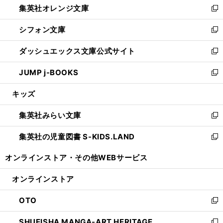
集英社オレンジ文庫
く
で
ド
い
新
開
ウ
ウ
し
シフォン文庫
く
で
ィ
い
新
開
ン
ウ
し
ダッシュエックス文庫公式サイト
く
ド
ィ
い
新
ウ
ン
ウ
し
JUMP j-BOOKS
で
ド
ィ
い
新
開
ウ
ン
ウ
し
キッズ
く
で
ド
ィ
い
開
ウ
ン
ウ
集英社みらい文庫
く
で
ド
ィ
新
開
ウ
ン
し
集英社の児童図書 S-KIDS.LAND
く
で
ド
い
新
開
ウ
ウ
し
オンラインストア・
その他WEBサービス
く
で
ィ
い
開
ン
ウ
オンラインストア
く
ド
ィ
ウ
ン
OTO
で
ド
新
開
ウ
し
SHUEISHA MANGA-ART HERITAGE
く
で