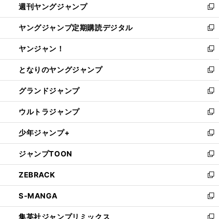
週刊ヤングジャンプ
く
で
ド
ィ
新
開
ウ
ン
し
ヤングジャンプ定期購読デジタル
く
で
ド
い
新
開
ウ
ウ
し
ヤンジャン！
く
で
ィ
い
新
開
ン
ウ
し
となりのヤングジャンプ
く
ド
ィ
い
新
ウ
ン
ウ
し
グランドジャンプ
で
ド
ィ
い
新
開
ウ
ン
ウ
し
ウルトラジャンプ
く
で
ド
ィ
い
新
開
ウ
ン
ウ
し
少年ジャンプ+
く
で
ド
ィ
い
新
開
ウ
ン
ウ
し
ジャンプTOON
く
で
ド
ィ
い
新
開
ウ
ン
ウ
し
ZEBRACK
く
で
ド
ィ
い
新
開
ウ
ン
ウ
し
S-MANGA
く
で
ド
ィ
い
新
開
ウ
ン
ウ
し
集英社ジャンプリミックス
く
で
ド
ィ
い
新