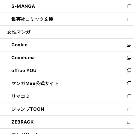
ン
ウ
し
S-MANGA
く
で
ド
ィ
い
新
開
ウ
ン
ウ
し
集英社コミック文庫
く
で
ド
ィ
い
新
開
ウ
ン
ウ
し
女性マンガ
く
で
ド
ィ
い
開
ウ
ン
ウ
Cookie
く
で
ド
ィ
新
開
ウ
ン
し
Cocohana
く
で
ド
い
新
開
ウ
ウ
し
office YOU
く
で
ィ
い
新
開
ン
ウ
し
マンガMee公式サイト
く
ド
ィ
い
新
ウ
ン
ウ
し
リマコミ
で
ド
ィ
い
新
開
ウ
ン
ウ
し
ジャンプTOON
く
で
ド
ィ
い
新
開
ウ
ン
ウ
し
ZEBRACK
く
で
ド
ィ
い
新
開
ウ
ン
ウ
し