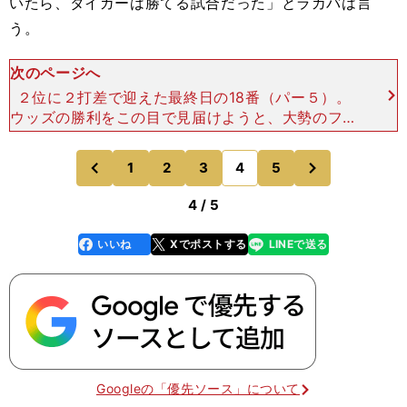
いたら、タイガーは勝てる試合だった」とラカバは言
う。
次のページへ
２位に２打差で迎えた最終日の18番（パー５）。
ウッズの勝利をこの目で見届けようと、大勢のファ
ンがフェアウェーになだれ込んだ。 第２打をバン
カーに入れたウッズ。だが、３打目のバンカーショ
次
1
2
3
4
5
のページへ
のページへ
ットを約２ｍにつ
前
4 / 5
いいね
Xでポストする
LINEで送る
line
faceboo
x
k
Googleの「優先ソース」について