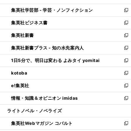
開
ウ
ン
ウ
集英社学芸部 - 学芸・ノンフィクション
く
で
ド
ィ
新
開
ウ
ン
し
集英社ビジネス書
く
で
ド
い
新
開
ウ
ウ
し
集英社新書
く
で
ィ
い
新
開
ン
ウ
し
集英社新書プラス - 知の水先案内人
く
ド
ィ
い
新
ウ
ン
ウ
し
1日5分で、明日は変わる よみタイ yomitai
で
ド
ィ
い
新
開
ウ
ン
ウ
し
kotoba
く
で
ド
ィ
い
新
開
ウ
ン
ウ
し
e!集英社
く
で
ド
ィ
い
新
開
ウ
ン
ウ
し
情報・知識＆オピニオン imidas
く
で
ド
ィ
い
新
開
ウ
ン
ウ
し
ライトノベル・ノベライズ
く
で
ド
ィ
い
開
ウ
ン
ウ
集英社Webマガジン コバルト
く
で
ド
ィ
新
開
ウ
ン
し