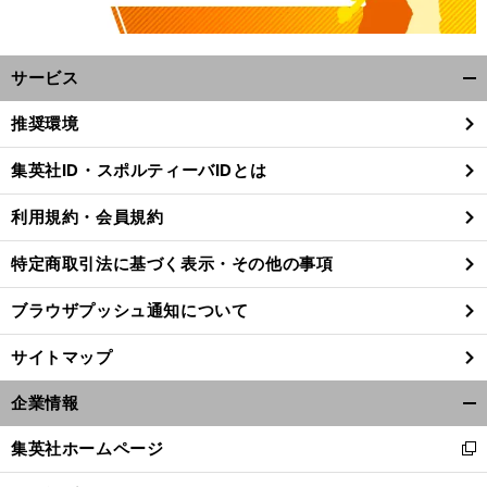
サービス
開
く/
推奨環境
閉
じ
集英社ID・スポルティーバIDとは
る
利用規約・会員規約
特定商取引法に基づく表示・その他の事項
ブラウザプッシュ通知について
サイトマップ
企業情報
開
く/
前
集英社ホームページ
新
へ
閉
し
じ