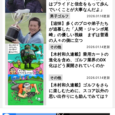
はプライドと信念をもって歩ん
でいくことが大事なんだよ」
男子ゴルフ
2026.01.16更新
【追悼】多くのプロや弟子たち
が追慕した「人間・ジャンボ尾
崎」の優しい視線 まずは普通
の人々の側に立つ
その他
2026.01.14更新
【木村和久連載】乗用カートの
進化を含め、ゴルフ業界のDX
化はどう展開されていくのか
その他
2026.01.14更新
【木村和久連載】ゴルフをさら
に楽しむために、スコア以外の
思い出作りにも励んでみては？