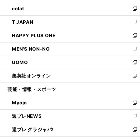
開
ウ
ン
ウ
し
eclat
く
で
ド
ィ
い
新
開
ウ
ン
ウ
し
T JAPAN
く
で
ド
ィ
い
新
開
ウ
ン
ウ
し
HAPPY PLUS ONE
く
で
ド
ィ
い
新
開
ウ
ン
ウ
し
MEN'S NON-NO
く
で
ド
ィ
い
新
開
ウ
ン
ウ
し
UOMO
く
で
ド
ィ
い
新
開
ウ
ン
ウ
し
集英社オンライン
く
で
ド
ィ
い
新
開
ウ
ン
ウ
し
芸能・情報・スポーツ
く
で
ド
ィ
い
開
ウ
ン
ウ
Myojo
く
で
ド
ィ
新
開
ウ
ン
し
週プレNEWS
く
で
ド
い
新
開
ウ
ウ
し
週プレ グラジャパ!
く
で
ィ
い
新
開
ン
ウ
し