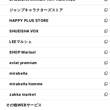
い
新
開
ウ
し
ジャンプキャラクターズストア
く
ィ
い
新
ン
ウ
し
HAPPY PLUS STORE
ド
ィ
い
新
ウ
ン
ウ
し
SHUEISHA VOX
で
ド
ィ
い
新
開
ウ
ン
ウ
し
LEEマルシェ
く
で
ド
ィ
い
新
開
ウ
ン
ウ
し
SHOP Marisol
く
で
ド
ィ
い
新
開
ウ
ン
ウ
し
eclat premium
く
で
ド
ィ
い
新
開
ウ
ン
ウ
し
mirabella
く
で
ド
ィ
い
新
開
ウ
ン
ウ
し
mirabella homme
く
で
ド
ィ
い
新
開
ウ
ン
ウ
し
zakka market
く
で
ド
ィ
い
新
開
ウ
ン
ウ
し
その他WEBサービス
く
で
ド
ィ
い