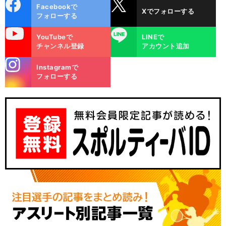
cebo
X
Facebookで
Xでフォローする
ok
フォローする
uTube
LINE
YouTubeで
LINEで
チャンネル登録
アカウント追加
stagra
Instagramで
m
フォローする