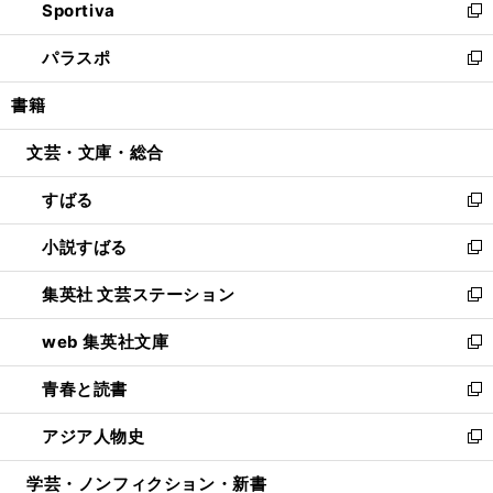
Sportiva
く
ド
ィ
い
新
ウ
ン
ウ
し
パラスポ
で
ド
ィ
い
新
開
ウ
ン
ウ
し
書籍
く
で
ド
ィ
い
開
ウ
ン
ウ
文芸・文庫・総合
く
で
ド
ィ
開
ウ
ン
すばる
く
で
ド
新
開
ウ
し
小説すばる
く
で
い
新
開
ウ
し
集英社 文芸ステーション
く
ィ
い
新
ン
ウ
し
web 集英社文庫
ド
ィ
い
新
ウ
ン
ウ
し
青春と読書
で
ド
ィ
い
新
開
ウ
ン
ウ
し
アジア人物史
く
で
ド
ィ
い
新
開
ウ
ン
ウ
し
学芸・ノンフィクション・新書
く
で
ド
ィ
い