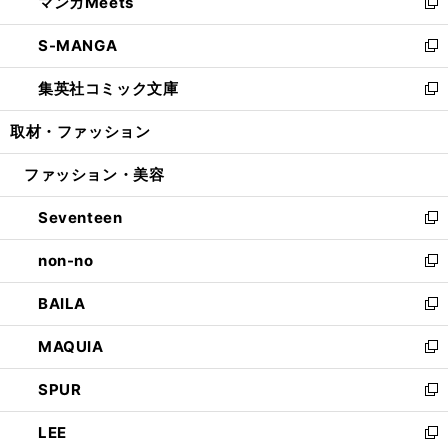
マンガMeets
く
で
ド
ィ
い
新
開
ウ
ン
ウ
し
S-MANGA
く
で
ド
ィ
い
新
開
ウ
ン
ウ
し
集英社コミック文庫
く
で
ド
ィ
い
新
開
ウ
ン
ウ
し
取材・ファッション
く
で
ド
ィ
い
開
ウ
ン
ウ
ファッション・美容
く
で
ド
ィ
開
ウ
ン
Seventeen
く
で
ド
新
開
ウ
し
non-no
く
で
い
新
開
ウ
し
BAILA
く
ィ
い
新
ン
ウ
し
MAQUIA
ド
ィ
い
新
ウ
ン
ウ
し
SPUR
で
ド
ィ
い
新
開
ウ
ン
ウ
し
LEE
く
で
ド
ィ
い
新