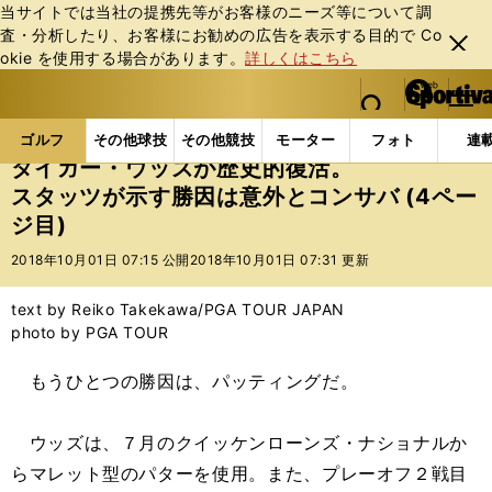
当サイトでは当社の提携先等がお客様のニーズ等について調
査・分析したり、お客様にお勧めの広告を表⽰する⽬的で Co
閉じ
okie を使⽤する場合があります。
詳しくはこちら
る
マイペ
web Sportiva (webスポルティーバ)
検索
メニュ
we
ー
ゴルフの記事一覧
ゴルフ
男子ゴルフ
タイガー
b
ジ
ゴルフ
その他球技
その他競技
モーター
フォト
連
ス
タイガー・ウッズが歴史的復活。
ポ
スタッツが示す勝因は意外とコンサバ (4ペー
ル
ジ目)
テ
ィ
2018年10月01日 07:15 公開
2018年10月01日 07:31 更新
ー
バ
text by Reiko Takekawa/PGA TOUR JAPAN
photo by PGA TOUR
もうひとつの勝因は、パッティングだ。
ウッズは、７月のクイッケンローンズ・ナショナルか
らマレット型のパターを使用。また、プレーオフ２戦目