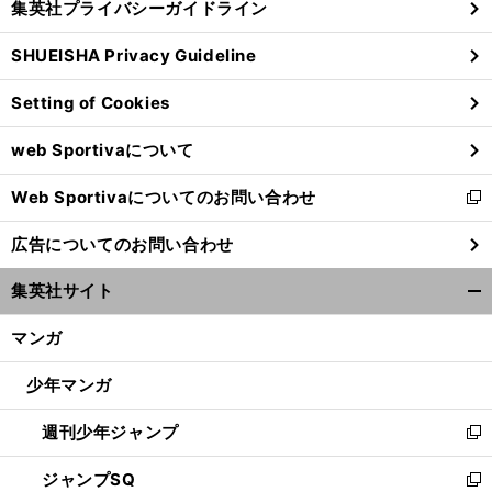
集英社プライバシーガイドライン
い
る
ウ
SHUEISHA Privacy Guideline
ィ
ン
Setting of Cookies
ド
ウ
web Sportivaについて
で
開
Web Sportivaについてのお問い合わせ
く
新
し
広告についてのお問い合わせ
い
ウ
集英社サイト
ィ
開
ン
く/
マンガ
ド
閉
ウ
じ
少年マンガ
で
る
開
週刊少年ジャンプ
く
新
し
ジャンプSQ
い
新