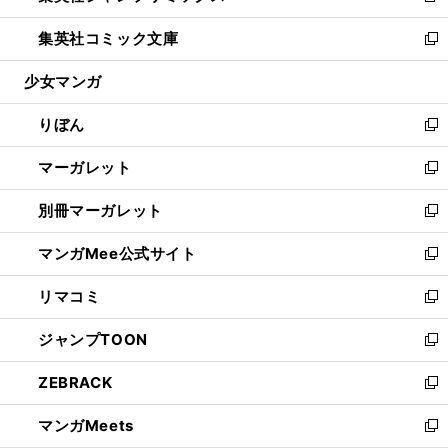
開
ウ
ン
ウ
し
集英社コミック文庫
く
で
ド
ィ
い
新
開
ウ
ン
ウ
し
少女マンガ
く
で
ド
ィ
い
開
ウ
ン
ウ
りぼん
く
で
ド
ィ
新
開
ウ
ン
し
マーガレット
く
で
ド
い
新
開
ウ
ウ
し
別冊マーガレット
く
で
ィ
い
新
開
ン
ウ
し
マンガMee公式サイト
く
ド
ィ
い
新
ウ
ン
ウ
し
リマコミ
で
ド
ィ
い
新
開
ウ
ン
ウ
し
ジャンプTOON
く
で
ド
ィ
い
新
開
ウ
ン
ウ
し
ZEBRACK
く
で
ド
ィ
い
新
開
ウ
ン
ウ
し
マンガMeets
く
で
ド
ィ
い
新
開
ウ