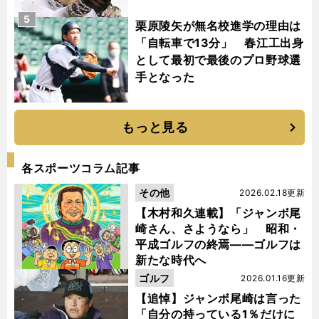
5
栗原陵矢が無名校進学の理由は
「自転車で13分」 春江工出身
として最初で最後のプロ野球選
手となった
もっと見る
各スポーツコラム記事
その他
2026.02.18更新
【木村和久連載】「ジャンボ尾
崎さん、さようなら」 昭和・
平成ゴルフの終焉――ゴルフは
新たな時代へ
ゴルフ
2026.01.16更新
【追悼】ジャンボ尾崎は言った
「自分の持っている1％だけに