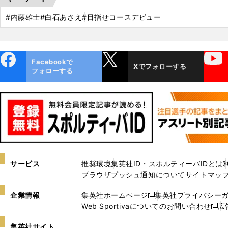
#内藤雄士
#白石あさえ
#目指せコースデビュー
ebo
X
YouTube
Facebookで
Xでフォローする
ok
フォローする
サービス
推奨環境
集英社ID・スポルティーバIDとは
ブラウザプッシュ通知について
サイトマッ
企業情報
集英社ホームページ
集英社プライバシー
新
Web Sportivaについてのお問い合わせ
広
し
新
い
し
集英社サイト