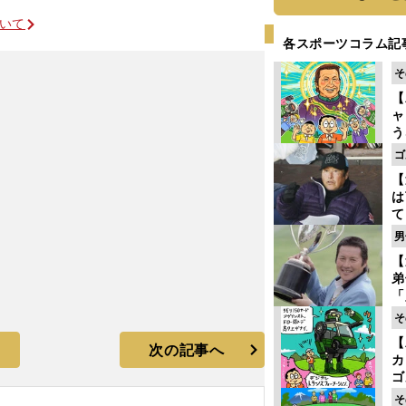
ついて
各スポーツコラム記
そ
【
ャ
う
ゴ
ゴ
フ
【
は
て
ラ
男
歩
【
な
弟
「
崎
そ
ず
【
立
次の記事へ
カ
ゴ
ど
そ