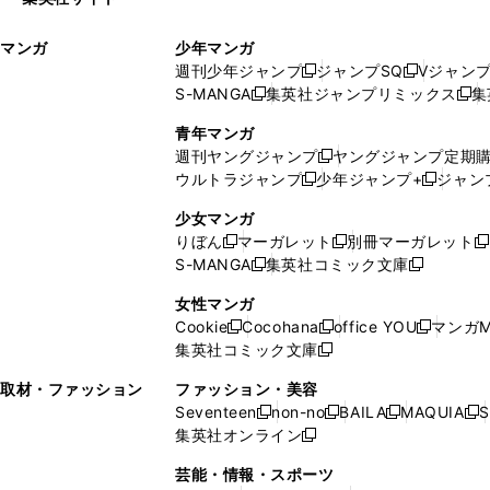
ウ
い
ィ
ウ
マンガ
少年マンガ
ン
ィ
週刊少年ジャンプ
ジャンプSQ
Vジャン
ド
ン
新
新
S-MANGA
集英社ジャンプリミックス
集
ウ
ド
新
し
し
新
で
ウ
し
い
い
し
青年マンガ
開
で
い
ウ
ウ
い
週刊ヤングジャンプ
ヤングジャンプ定期
新
く
開
ウ
ィ
ィ
ウ
ウルトラジャンプ
少年ジャンプ+
ジャン
新
し
新
く
ィ
ン
ン
ィ
し
い
し
ン
ド
ド
ン
少女マンガ
い
ウ
い
ド
ウ
ウ
ド
りぼん
マーガレット
別冊マーガレット
新
新
新
ウ
ィ
ウ
ウ
で
で
ウ
S-MANGA
集英社コミック文庫
し
新
し
新
ィ
ン
ィ
で
開
開
で
い
し
い
し
ン
ド
ン
女性マンガ
開
く
く
開
ウ
い
ウ
い
ド
ウ
ド
Cookie
Cocohana
office YOU
マンガM
く
く
新
新
新
ィ
ウ
ィ
ウ
ウ
で
ウ
集英社コミック文庫
し
新
し
し
ン
ィ
ン
ィ
で
開
で
い
し
い
い
ド
ン
ド
ン
取材・ファッション
ファッション・美容
開
く
開
ウ
い
ウ
ウ
ウ
ド
ウ
ド
Seventeen
non-no
BAILA
MAQUIA
S
く
く
新
新
新
新
ィ
ウ
ィ
ィ
で
ウ
で
ウ
集英社オンライン
し
新
し
し
し
ン
ィ
ン
ン
開
で
開
で
い
し
い
い
い
ド
ン
ド
ド
芸能・情報・スポーツ
く
開
く
開
ウ
い
ウ
ウ
ウ