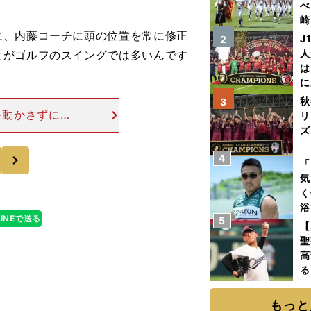
べ
崎
、内藤コーチに頭の位置を常に修正
「
J
2
て
人
とがゴルフのスイングでは多いんです
は
に
と
秋
3
を動かさずに肩
リ
を残す」という
ズ
。 体が流れな
次
4
を
「
気
く
浴
LINEで送る
5
太
【
ァ
聖
高
る
ト
く
もっと