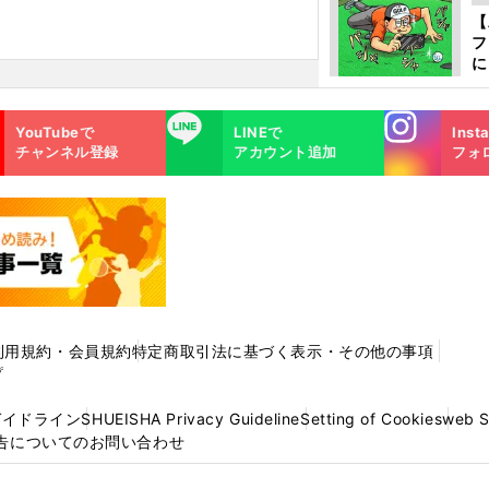
か
【
フ
に
出
は
Instagra
LINE
YouTubeで
LINEで
Inst
m
チャンネル登録
アカウント追加
フォ
利用規約・会員規約
特定商取引法に基づく表示・その他の事項
プ
ガイドライン
SHUEISHA Privacy Guideline
Setting of Cookies
web 
告についてのお問い合わせ