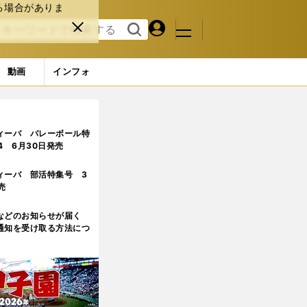
る場合がありま
マイペ
閉じ
検索
メニュ
ー
る
す
ジ
る
動画
インフォ
ージ目
ィーバ バレーボール特
.4 6月30日発売
ィーバ 部活特集号 3
売
などのお知らせが届く
通知を受け取る方法につ