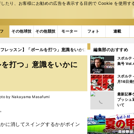
たり、お客様にお勧めの広告を表⽰する⽬的で Cookie を使⽤す
フ
その他球技
その他競技
モーター
フォト
連載
ルフレッスン】「ボールを打つ」意識をいかに消すかが大事
編集部のおすすめ
2ペ
スポルテ
ルを打つ」意識をいかに
集号 Vol
スポルテ
月16日発
最新記事
by Nakayama Masafumi
プッシュ
いて
.。
いかに消してスイングするかがポイン