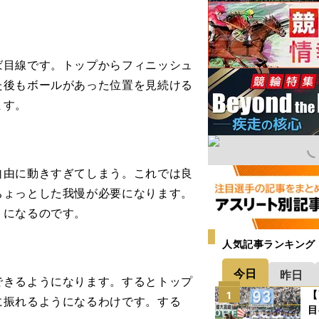
目線です。トップからフィニッシュ
た後もボールがあった位置を見続ける
ます。
。
由に動きすぎてしまう。これでは良
ちょっとした我慢が必要になります。
トになるのです。
人気記事ランキング
。
今日
昨日
きるようになります。するとトップ
【
1
に振れるようになるわけです。する
目