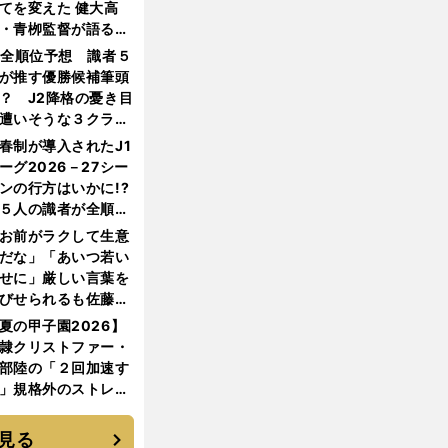
てを変えた 健大高
・青栁監督が語る
機動破壊」はこうし
1全順位予想 識者５
生まれた
が推す優勝候補筆頭
？ J2降格の憂き目
遭いそうな３クラブ
は？
春制が導入されたJ1
ーグ2026－27シー
ンの行方はいかに!?
５人の識者が全順位
大胆予想
お前がラクして生意
だな」「あいつ若い
せに」厳しい言葉を
びせられるも佐藤慎
郎が貫いた誇りとフ
夏の甲子園2026】
ンへの思い
隷クリストファー・
部陸の「２回加速す
」規格外のストレー
 それでもプロではな
大学進学を選ぶ理由
見る