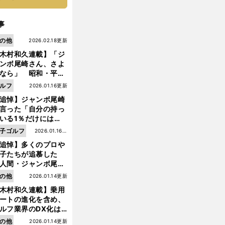
事
の他
2026.02.18更新
木村和久連載】「ジ
ンボ尾崎さん、さよ
なら」 昭和・平成
ルフの終焉――ゴル
ルフ
2026.01.16更新
は新たな時代へ
追悼】ジャンボ尾崎
言った「自分の持っ
いる1％だけにはプ
イドと信念をもって
子ゴルフ
2026.01.16更
んでいくことが大事
前
追悼】多くのプロや
新
へ
んだよ」
子たちが追慕した
人間・ジャンボ尾
」の優しい視線 ま
の他
2026.01.14更新
は普通の人々の側に
木村和久連載】乗用
つ
ートの進化を含め、
ルフ業界のDX化は
う展開されていくの
の他
2026.01.14更新