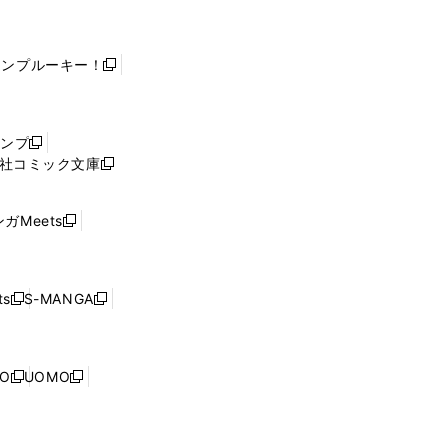
ャンプルーキー！
新
し
い
ウ
ャンプ
新
ィ
社コミック文庫
し
新
ン
い
し
ド
ウ
い
ウ
ガMeets
新
ィ
ウ
で
し
ン
ィ
開
い
ド
ン
く
ウ
ウ
ド
s
S-MANGA
新
新
ィ
で
ウ
し
し
ン
開
で
い
い
ド
く
開
ウ
ウ
ウ
NO
UOMO
く
新
新
ィ
ィ
で
し
し
ン
ン
開
い
い
ド
ド
く
ウ
ウ