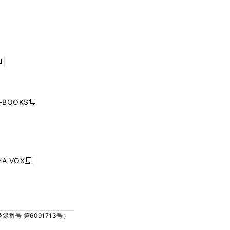
ウ
ウ
ィ
ィ
で
で
ン
ン
開
開
ド
ド
く
く
ウ
ウ
で
で
開
開
く
く
し
い
ウ
j-BOOKS
新
ィ
し
ン
い
ド
ウ
ウ
ィ
で
ン
HA VOX
開
新
ド
く
し
ウ
い
で
ウ
開
ィ
く
号 第6091713号）
ン
ド