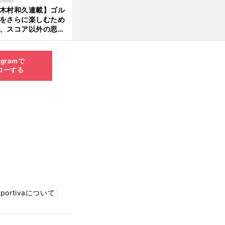
木村和久連載】ゴル
をさらに楽しむため
、スコア以外の思い
作りにも励んでみて
？
agramで
ローする
Sportivaについて