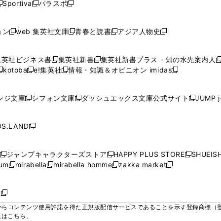
ウ
ウ
ウ
ウ
Sportiva
パラスポ
新
新
ィ
ィ
ィ
ィ
ィ
で
で
で
で
し
し
し
ン
ン
ン
ン
ン
開
開
開
開
い
い
い
ド
ド
ド
ド
ド
ョン
web 集英社文庫
青春と読書
アジア人物史
く
く
く
く
新
新
新
新
ウ
ウ
ウ
ウ
ウ
ウ
ウ
ウ
し
し
し
し
ィ
ィ
ィ
で
で
で
で
で
い
い
い
い
ン
ン
ン
集英社ビジネス書
集英社新書
集英社新書プラス - 知の水先案内人
開
開
開
開
開
新
新
新
ウ
ウ
ウ
ウ
ド
ド
ド
kotoba
e!集英社
情報・知識＆オピニオン imidas
く
く
く
く
く
新
し
新
し
新
ィ
ィ
ィ
ィ
ウ
ウ
ウ
し
し
い
し
い
し
ン
ン
ン
ン
で
で
で
い
い
ウ
い
ウ
い
ド
ド
ド
ド
ンジ文庫
シフォン文庫
ダッシュエックス文庫公式サイト
JUMP 
開
開
開
新
新
新
ウ
ウ
ィ
ウ
ィ
ウ
ウ
ウ
ウ
ウ
く
く
く
し
し
し
ィ
ィ
ン
ィ
ン
ィ
で
で
で
で
い
い
い
ン
ン
ド
ン
ド
ン
S.LAND
開
開
開
開
新
ウ
ウ
ウ
ド
ド
ウ
ド
ウ
ド
く
く
く
く
し
ィ
ィ
ィ
ウ
ウ
で
ウ
で
ウ
い
ン
ン
ン
ジャンプキャラクターズストア
HAPPY PLUS STORE
SHUEIS
で
で
開
で
開
で
新
新
新
ウ
ド
ド
ド
ium
mirabella
mirabella homme
zakka market
開
開
く
開
く
開
し
新
新
新
し
新
し
ィ
ウ
ウ
ウ
く
く
く
く
い
し
し
い
し
し
い
ン
で
で
で
ウ
い
い
ウ
い
い
ウ
ド
ボ
開
開
開
新
ィ
ウ
ウ
ィ
ウ
ウ
ィ
ウ
く
く
く
し
らコンテンツ使用許諾を得た正規版配信サービスであることを示す登録商標（登録番
ン
ィ
ィ
ン
ィ
ィ
ン
で
い
覧はこちら。
ド
ン
ン
ド
ン
ン
ド