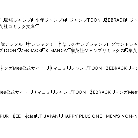
プ
最強ジャンプ
少年ジャンプ+
ジャンプTOON
ZEBRACK
ジ
新
新
新
新
新
英社コミック文庫
し
新
し
し
し
し
い
い
し
い
い
い
ウ
ウ
い
ウ
ウ
ウ
購読デジタル
ヤンジャン！
となりのヤングジャンプ
グランドジ
新
新
新
ィ
ィ
ウ
ィ
ィ
ィ
プTOON
ZEBRACK
S-MANGA
集英社ジャンプリミックス
集英
新
し
新
し
新
し
新
ン
ン
ィ
ン
ン
ン
し
い
し
い
し
い
し
ド
ド
ン
ド
ド
ド
い
ウ
い
ウ
い
ウ
い
ウ
ウ
ド
ウ
ウ
ウ
マンガMee公式サイト
リマコミ
ジャンプTOON
ZEBRACK
マン
新
新
新
新
ウ
ィ
ウ
ィ
ウ
ィ
ウ
で
で
ウ
で
で
で
し
し
し
し
し
ィ
ン
ィ
ン
ィ
ン
ィ
開
開
で
開
開
開
い
い
い
い
い
ン
ド
ン
ド
ン
ド
ン
く
く
開
く
く
く
ウ
ウ
ウ
ウ
ウ
ド
ウ
ド
ウ
ド
ウ
ド
ee公式サイト
リマコミ
ジャンプTOON
ZEBRACK
マンガMeet
く
新
新
新
新
ィ
ィ
ィ
ィ
ィ
ウ
で
ウ
で
ウ
で
ウ
し
し
し
し
ン
ン
ン
ン
ン
で
開
で
開
で
開
で
い
い
い
い
ド
ド
ド
ド
ド
開
く
開
く
開
く
開
ウ
ウ
ウ
ウ
ウ
ウ
ウ
ウ
ウ
PUR
LEE
eclat
T JAPAN
HAPPY PLUS ONE
MEN'S NON-
く
く
く
く
新
新
新
新
新
ィ
ィ
ィ
ィ
で
で
で
で
で
し
し
し
し
し
ン
ン
ン
ン
開
開
開
開
開
い
い
い
い
い
ド
ド
ド
ド
く
く
く
く
く
ウ
ウ
ウ
ウ
ウ