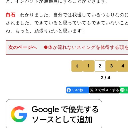
と、インパクトが通過点にすることができます。
白石
わかりました。自分では我慢しているつもりなのに
されました。できていると思っていてもできていないこ
ね。もっと、頑張りたいと思います！
次のページへ
●体が流れないスイングを体得する頭
を回転させる。軸を左右にぶらさないポイントで、「頭
のは、ちょっとした我慢が必要になることがわかるはず
いよう、確認しなが
1
2
3
4
のページへ
のページへ
前
2 / 4
いいね
Xでポストする
line
faceboo
x
k