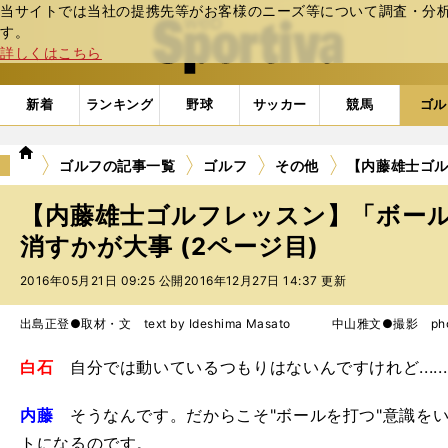
当サイトでは当社の提携先等がお客様のニーズ等について調査・分析し
web Sportiva (webスポルティーバ)
す。
詳しくはこちら
新着
ランキング
野球
サッカー
競馬
ゴル
we
ゴルフの記事一覧
ゴルフ
その他
【内藤雄士ゴ
b
ス
【内藤雄士ゴルフレッスン】「ボー
ポ
ル
消すかが大事 (2ページ目)
テ
2016年05月21日 09:25 公開
2016年12月27日 14:37 更新
ィ
ー
バ
出島正登●取材・文 text by Ideshima Masato 中山雅文●撮影 photo 
白石
自分では動いているつもりはないんですけれど.....
内藤
そうなんです。だからこそ"ボールを打つ"意識を
トになるのです。