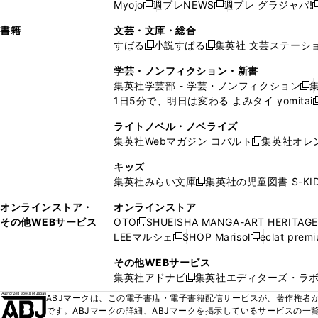
ウ
ド
ウ
ウ
Myojo
週プレNEWS
週プレ グラジャパ!
く
く
新
新
新
ィ
ウ
ィ
ィ
ィ
で
ウ
で
で
し
し
ン
ィ
ン
ン
ン
書籍
文芸・文庫・総合
開
で
開
開
い
い
ド
ン
ド
ド
ド
すばる
小説すばる
集英社 文芸ステーシ
く
開
く
く
新
新
ウ
ウ
ウ
ド
ウ
ウ
ウ
く
し
し
ィ
ィ
学芸・ノンフィクション・新書
で
ウ
で
で
で
い
い
ン
ン
集英社学芸部 - 学芸・ノンフィクション
開
で
開
開
開
新
ウ
ウ
ド
ド
1日5分で、明日は変わる よみタイ yomitai
く
開
く
く
く
し
新
ィ
ィ
ウ
ウ
く
い
ン
ン
ライトノベル・ノベライズ
で
で
ウ
ド
ド
集英社Webマガジン コバルト
集英社オレ
開
開
新
ィ
ウ
ウ
く
く
し
ン
キッズ
で
で
い
ド
集英社みらい文庫
集英社の児童図書 S-KID
開
開
新
ウ
ウ
く
く
し
ィ
オンラインストア・
オンラインストア
で
い
ン
その他WEBサービス
OTO
SHUEISHA MANGA-ART HERITAGE
開
新
ウ
ド
LEEマルシェ
SHOP Marisol
eclat prem
く
し
新
新
ィ
ウ
い
し
し
ン
その他WEBサービス
で
ウ
い
い
ド
集英社アドナビ
集英社エディターズ・ラ
開
新
ィ
ウ
ウ
ウ
く
し
ABJマークは、この電子書店・電子書籍配信サービスが、著作権者か
ン
ィ
ィ
で
い
です。ABJマークの詳細、ABJマークを掲示しているサービスの一
ド
ン
ン