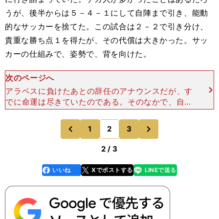
うが、後半からは５－４－１にして自陣まで引き、能動
的なサッカーを捨てた。この試合は２－２で引き分け、
貴重な勝ち点１を得たが、その代償は大きかった。サッ
カーの仕組みで、姿勢で、背を向けた。
次のページへ
アラベスに負けたあとの辞任のアナウンスだが、す
でに命運は尽きていたのである。そのなかで、自ら
退任を決めたアルグアシルの潔さを、日本人も讃え
るべきだろう。 久保という日本の至宝が、アルグ
次
1
2
3
のページへ
のページへ
アシルの仕組み
前
2 / 3
いいね
Xでポストする
LINEで送る
line
faceboo
x
k