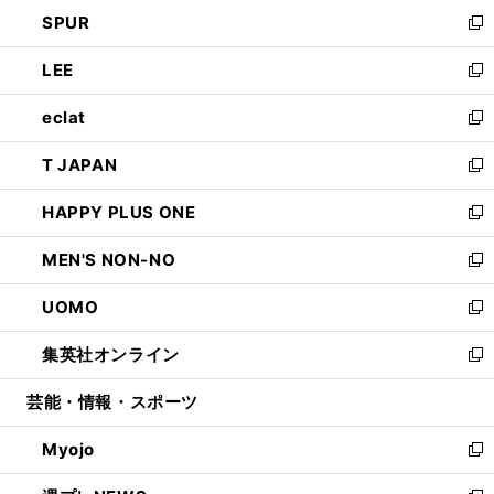
ン
ウ
し
SPUR
で
ド
ィ
い
新
開
ウ
ン
ウ
し
LEE
く
で
ド
ィ
い
新
開
ウ
ン
ウ
し
eclat
く
で
ド
ィ
い
新
開
ウ
ン
ウ
し
T JAPAN
く
で
ド
ィ
い
新
開
ウ
ン
ウ
し
HAPPY PLUS ONE
く
で
ド
ィ
い
新
開
ウ
ン
ウ
し
MEN'S NON-NO
く
で
ド
ィ
い
新
開
ウ
ン
ウ
し
UOMO
く
で
ド
ィ
い
新
開
ウ
ン
ウ
し
集英社オンライン
く
で
ド
ィ
い
新
開
ウ
ン
ウ
し
芸能・情報・スポーツ
く
で
ド
ィ
い
開
ウ
ン
ウ
Myojo
く
で
ド
ィ
新
開
ウ
ン
し