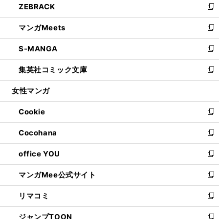
ZEBRACK
く
で
ド
ィ
い
新
開
ウ
ン
ウ
し
マンガMeets
く
で
ド
ィ
い
新
開
ウ
ン
ウ
し
S-MANGA
く
で
ド
ィ
い
新
開
ウ
ン
ウ
し
集英社コミック文庫
く
で
ド
ィ
い
新
開
ウ
ン
ウ
し
女性マンガ
く
で
ド
ィ
い
開
ウ
ン
ウ
Cookie
く
で
ド
ィ
新
開
ウ
ン
し
Cocohana
く
で
ド
い
新
開
ウ
ウ
し
office YOU
く
で
ィ
い
新
開
ン
ウ
し
マンガMee公式サイト
く
ド
ィ
い
新
ウ
ン
ウ
し
リマコミ
で
ド
ィ
い
新
開
ウ
ン
ウ
し
ジャンプTOON
く
で
ド
ィ
い
新