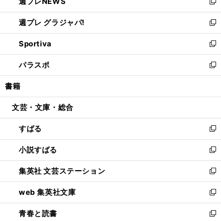
週プレNEWS
く
で
ド
い
新
開
ウ
ウ
し
週プレ グラジャパ!
く
で
ィ
い
新
開
ン
ウ
し
Sportiva
く
ド
ィ
い
新
ウ
ン
ウ
し
パラスポ
で
ド
ィ
い
新
開
ウ
ン
ウ
し
書籍
く
で
ド
ィ
い
開
ウ
ン
ウ
文芸・文庫・総合
く
で
ド
ィ
開
ウ
ン
すばる
く
で
ド
新
開
ウ
し
小説すばる
く
で
い
新
開
ウ
し
集英社 文芸ステーション
く
ィ
い
新
ン
ウ
し
web 集英社文庫
ド
ィ
い
新
ウ
ン
ウ
し
青春と読書
で
ド
ィ
い
新