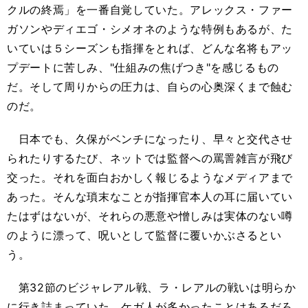
クルの終焉」を一番自覚していた。アレックス・ファー
ガソンやディエゴ・シメオネのような特例もあるが、た
いていは５シーズンも指揮をとれば、どんな名将もアッ
プデートに苦しみ、"仕組みの焦げつき"を感じるもの
だ。そして周りからの圧力は、自らの心奥深くまで蝕む
のだ。
日本でも、久保がベンチになったり、早々と交代させ
られたりするたび、ネットでは監督への罵詈雑言が飛び
交った。それを面白おかしく報じるようなメディアまで
あった。そんな瑣末なことが指揮官本人の耳に届いてい
たはずはないが、それらの悪意や憎しみは実体のない噂
のように漂って、呪いとして監督に覆いかぶさるとい
う。
第32節のビジャレアル戦、ラ・レアルの戦いは明らか
に行き詰まっていた。ケガ人が多かったことはあるだろ