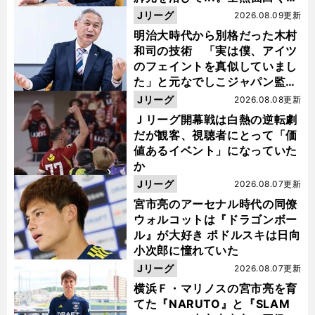
い４年間でした」
Jリーグ
2026.08.09更新
明治大時代から別格だった木村
和司の技術 「実は僕、アイツ
のフェイントを真似していまし
た」と元なでしこジャパン監
督・佐々木則夫
Jリーグ
2026.08.08更新
Ｊリーグ開幕戦は白熱の逆転劇
だが観客、視聴者にとって「価
値あるイベント」になっていた
か
Jリーグ
2026.08.07更新
宮市亮のアーセナル時代の同僚
ウォルコットは『ドラゴンボー
ル』が大好き ポドルスキは日向
小次郎に憧れていた
Jリーグ
2026.08.07更新
横浜Ｆ・マリノスの宮市亮を育
てた『NARUTO』と『SLAM