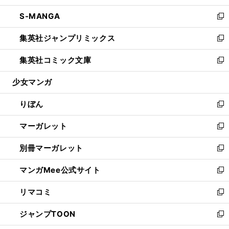
開
ウ
ン
ウ
し
S-MANGA
く
で
ド
ィ
い
新
開
ウ
ン
ウ
し
集英社ジャンプリミックス
く
で
ド
ィ
い
新
開
ウ
ン
ウ
し
集英社コミック文庫
く
で
ド
ィ
い
新
開
ウ
ン
ウ
し
少女マンガ
く
で
ド
ィ
い
開
ウ
ン
ウ
りぼん
く
で
ド
ィ
新
開
ウ
ン
し
マーガレット
く
で
ド
い
新
開
ウ
ウ
し
別冊マーガレット
く
で
ィ
い
新
開
ン
ウ
し
マンガMee公式サイト
く
ド
ィ
い
新
ウ
ン
ウ
し
リマコミ
で
ド
ィ
い
新
開
ウ
ン
ウ
し
ジャンプTOON
く
で
ド
ィ
い
新
開
ウ
ン
ウ
し