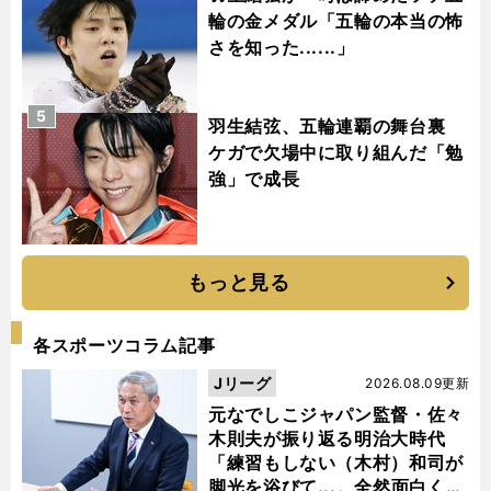
輪の金メダル「五輪の本当の怖
さを知った......」
5
羽生結弦、五輪連覇の舞台裏
ケガで欠場中に取り組んだ「勉
強」で成長
もっと見る
各スポーツコラム記事
Jリーグ
2026.08.09更新
元なでしこジャパン監督・佐々
木則夫が振り返る明治大時代
「練習もしない（木村）和司が
脚光を浴びて...。全然面白くな