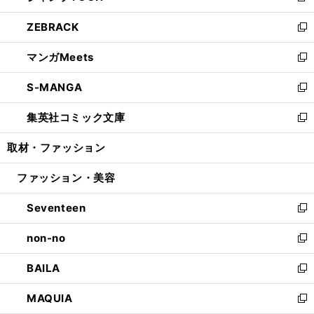
開
ウ
ン
ウ
し
ZEBRACK
く
で
ド
ィ
い
新
開
ウ
ン
ウ
し
マンガMeets
く
で
ド
ィ
い
新
開
ウ
ン
ウ
し
S-MANGA
く
で
ド
ィ
い
新
開
ウ
ン
ウ
し
集英社コミック文庫
く
で
ド
ィ
い
新
開
ウ
ン
ウ
し
取材・ファッション
く
で
ド
ィ
い
開
ウ
ン
ウ
ファッション・美容
く
で
ド
ィ
開
ウ
ン
Seventeen
く
で
ド
新
開
ウ
し
non-no
く
で
い
新
開
ウ
し
BAILA
く
ィ
い
新
ン
ウ
し
MAQUIA
ド
ィ
い
新
ウ