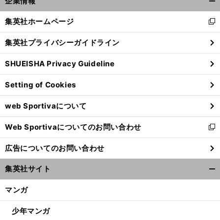
企業情報
へ
開
く/
集英社ホームページ
新
閉
し
じ
集英社プライバシーガイドライン
い
る
ウ
SHUEISHA Privacy Guideline
ィ
ン
Setting of Cookies
ド
ウ
web Sportivaについて
で
開
Web Sportivaについてのお問い合わせ
く
新
し
広告についてのお問い合わせ
い
ウ
集英社サイト
ィ
開
ン
く/
マンガ
ド
閉
ウ
じ
少年マンガ
で
る