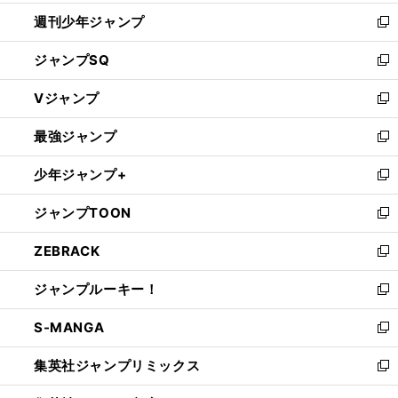
開
週刊少年ジャンプ
く
新
し
ジャンプSQ
い
新
ウ
し
Vジャンプ
ィ
い
新
ン
ウ
し
最強ジャンプ
ド
ィ
い
新
ウ
ン
ウ
し
少年ジャンプ+
で
ド
ィ
い
新
開
ウ
ン
ウ
し
ジャンプTOON
く
で
ド
ィ
い
新
開
ウ
ン
ウ
し
ZEBRACK
く
で
ド
ィ
い
新
開
ウ
ン
ウ
し
ジャンプルーキー！
く
で
ド
ィ
い
新
開
ウ
ン
ウ
し
S-MANGA
く
で
ド
ィ
い
新
開
ウ
ン
ウ
し
集英社ジャンプリミックス
く
で
ド
ィ
い
新
開
ウ
ン
ウ
し