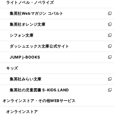
ライトノベル・ノベライズ
く
で
ド
ィ
い
開
ウ
ン
ウ
集英社Webマガジン コバルト
く
で
ド
ィ
新
開
ウ
ン
し
集英社オレンジ文庫
く
で
ド
い
新
開
ウ
ウ
し
シフォン文庫
く
で
ィ
い
新
開
ン
ウ
し
ダッシュエックス文庫公式サイト
く
ド
ィ
い
新
ウ
ン
ウ
し
JUMP j-BOOKS
で
ド
ィ
い
新
開
ウ
ン
ウ
し
キッズ
く
で
ド
ィ
い
開
ウ
ン
ウ
集英社みらい文庫
く
で
ド
ィ
新
開
ウ
ン
し
集英社の児童図書 S-KIDS.LAND
く
で
ド
い
新
開
ウ
ウ
し
オンラインストア・
その他WEBサービス
く
で
ィ
い
開
ン
ウ
オンラインストア
く
ド
ィ