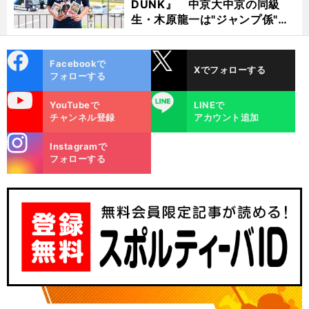
DUNK』 中京大中京の同級
生・木原龍一は"ジャンプ係"だ
った
cebo
X
Facebookで
Xでフォローする
ok
フォローする
uTube
LINE
YouTubeで
LINEで
チャンネル登録
アカウント追加
stagra
Instagramで
m
フォローする