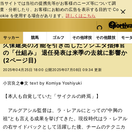
当サイトでは当社の提携先等がお客様のニーズ等について調
査・分析したり、お客様にお勧めの広告を表⽰する⽬的で Co
閉じ
okie を使⽤する場合があります。
詳しくはこちら
る
マイペ
web Sportiva (webスポルティーバ)
検索
メニュ
we
ー
サッカーの記事一覧
海外サッカー
海外サッカー
b
ジ
サッカー
競馬
ゴルフ
その他球技
その他競技
モー
ス
久保建英の才能を引き出したソシエダ指揮官
ポ
の「仕組み」 退任発表は来季の去就に影響か
ル
(2ページ目)
テ
ィ
2025年04月25日 18:00 公開
2025年07月08日 09:34 更新
ー
バ
小宮良之●文 text by Komiya Yoshiyuki
【本人も自覚していた「サイクルの終焉」】
アルグアシル監督は、ラ・レアルにとっての"中興の
祖"とも言える成果を挙げてきた。現役時代はラ・レアル
の右サイドバックとして活躍した後、チームのテクニカ