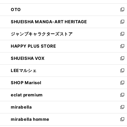
ウ
ン
OTO
で
ド
新
開
ウ
し
SHUEISHA MANGA-ART HERITAGE
く
で
い
新
開
ウ
し
ジャンプキャラクターズストア
く
ィ
い
新
ン
ウ
し
HAPPY PLUS STORE
ド
ィ
い
新
ウ
ン
ウ
し
SHUEISHA VOX
で
ド
ィ
い
新
開
ウ
ン
ウ
し
LEEマルシェ
く
で
ド
ィ
い
新
開
ウ
ン
ウ
し
SHOP Marisol
く
で
ド
ィ
い
新
開
ウ
ン
ウ
し
eclat premium
く
で
ド
ィ
い
新
開
ウ
ン
ウ
し
mirabella
く
で
ド
ィ
い
新
開
ウ
ン
ウ
し
mirabella homme
く
で
ド
ィ
い
新
開
ウ
ン
ウ
し