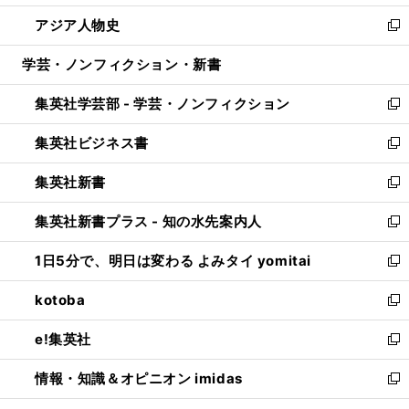
開
ウ
ン
ウ
し
アジア人物史
く
で
ド
ィ
い
新
開
ウ
ン
ウ
し
学芸・ノンフィクション・新書
く
で
ド
ィ
い
開
ウ
ン
ウ
集英社学芸部 - 学芸・ノンフィクション
く
で
ド
ィ
新
開
ウ
ン
し
集英社ビジネス書
く
で
ド
い
新
開
ウ
ウ
し
集英社新書
く
で
ィ
い
新
開
ン
ウ
し
集英社新書プラス - 知の水先案内人
く
ド
ィ
い
新
ウ
ン
ウ
し
1日5分で、明日は変わる よみタイ yomitai
で
ド
ィ
い
新
開
ウ
ン
ウ
し
kotoba
く
で
ド
ィ
い
新
開
ウ
ン
ウ
し
e!集英社
く
で
ド
ィ
い
新
開
ウ
ン
ウ
し
情報・知識＆オピニオン imidas
く
で
ド
ィ
い
新
開
ウ
ン
ウ
し