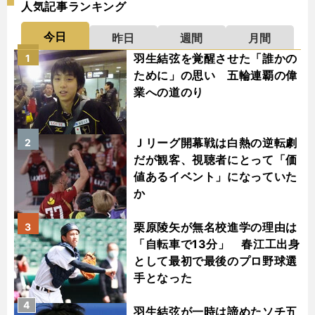
人気記事ランキング
今日
昨日
週間
月間
羽生結弦を覚醒させた「誰かの
1
ために」の思い 五輪連覇の偉
業への道のり
Ｊリーグ開幕戦は白熱の逆転劇
2
だが観客、視聴者にとって「価
値あるイベント」になっていた
か
栗原陵矢が無名校進学の理由は
3
「自転車で13分」 春江工出身
として最初で最後のプロ野球選
手となった
4
羽生結弦が一時は諦めたソチ五