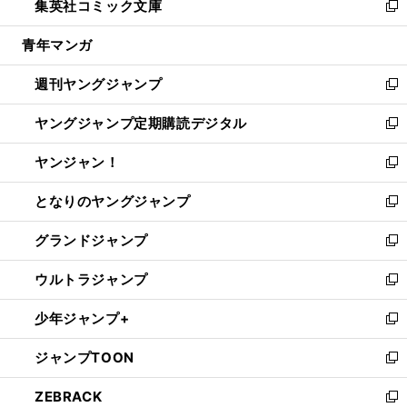
集英社コミック文庫
く
で
ド
ィ
い
新
開
ウ
ン
ウ
し
青年マンガ
く
で
ド
ィ
い
開
ウ
ン
ウ
週刊ヤングジャンプ
く
で
ド
ィ
新
開
ウ
ン
し
ヤングジャンプ定期購読デジタル
く
で
ド
い
新
開
ウ
ウ
し
ヤンジャン！
く
で
ィ
い
新
開
ン
ウ
し
となりのヤングジャンプ
く
ド
ィ
い
新
ウ
ン
ウ
し
グランドジャンプ
で
ド
ィ
い
新
開
ウ
ン
ウ
し
ウルトラジャンプ
く
で
ド
ィ
い
新
開
ウ
ン
ウ
し
少年ジャンプ+
く
で
ド
ィ
い
新
開
ウ
ン
ウ
し
ジャンプTOON
く
で
ド
ィ
い
新
開
ウ
ン
ウ
し
ZEBRACK
く
で
ド
ィ
い
新