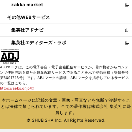
zakka market
く
で
ド
ィ
い
新
開
ウ
ン
ウ
し
その他WEBサービス
く
で
ド
ィ
い
開
ウ
ン
ウ
集英社アドナビ
く
で
ド
ィ
新
開
ウ
ン
し
集英社エディターズ・ラボ
く
で
ド
い
新
開
ウ
ウ
し
く
で
ィ
い
開
ン
ウ
ABJマークは、この電子書店・電子書籍配信サービスが、著作権者からコンテ
く
ド
ィ
ンツ使用許諾を得た正規版配信サービスであることを示す登録商標（登録番号
ウ
ン
第6091713号）です。ABJマークの詳細、ABJマークを掲示しているサービス
で
ド
の一覧はこちら。
開
ウ
https://aebs.or.jp/
新
く
で
し
い
開
本ホームページに記載の文章・画像・写真などを無断で複製するこ
ウ
く
とは法律で禁じられています。全ての著作権は株式会社 集英社に帰
ィ
属します。
ン
ド
© SHUEISHA Inc. All Rights Reserved.
ウ
で
開