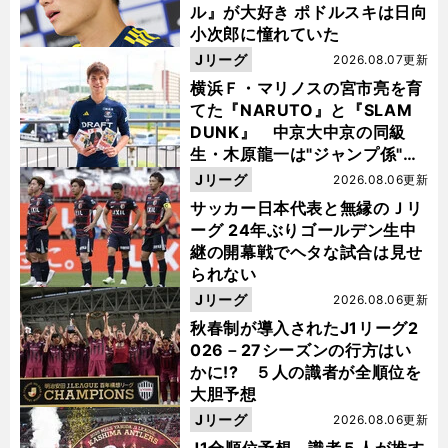
ル』が大好き ポドルスキは日向
小次郎に憧れていた
Jリーグ
2026.08.07更新
横浜Ｆ・マリノスの宮市亮を育
てた『NARUTO』と『SLAM
DUNK』 中京大中京の同級
生・木原龍一は"ジャンプ係"だ
った
Jリーグ
2026.08.06更新
サッカー日本代表と無縁のＪリ
ーグ 24年ぶりゴールデン生中
継の開幕戦でヘタな試合は見せ
られない
Jリーグ
2026.08.06更新
秋春制が導入されたJ1リーグ2
026－27シーズンの行方はい
かに!? ５人の識者が全順位を
大胆予想
Jリーグ
2026.08.06更新