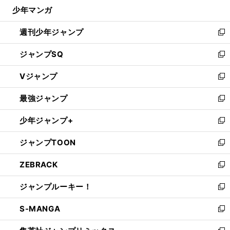
じ
少年マンガ
で
る
開
週刊少年ジャンプ
く
新
し
ジャンプSQ
い
新
ウ
し
Vジャンプ
ィ
い
新
ン
ウ
し
最強ジャンプ
ド
ィ
い
新
ウ
ン
ウ
し
少年ジャンプ+
で
ド
ィ
い
新
開
ウ
ン
ウ
し
ジャンプTOON
く
で
ド
ィ
い
新
開
ウ
ン
ウ
し
ZEBRACK
く
で
ド
ィ
い
新
開
ウ
ン
ウ
し
ジャンプルーキー！
く
で
ド
ィ
い
新
開
ウ
ン
ウ
し
S-MANGA
く
で
ド
ィ
い
新
開
ウ
ン
ウ
し