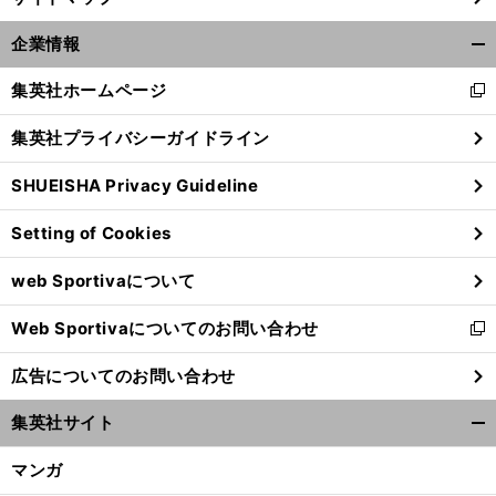
旗
自
」
手怜央が充実の今シーズン前半を振り返る「
分のプレーの善し悪しが結果を左右する
企業情報
開
く/
集英社ホームページ
新
閉
し
じ
集英社プライバシーガイドライン
い
る
ウ
SHUEISHA Privacy Guideline
ィ
ン
Setting of Cookies
ド
ウ
web Sportivaについて
で
開
Web Sportivaについてのお問い合わせ
く
新
し
広告についてのお問い合わせ
い
ウ
集英社サイト
ィ
開
ン
く/
マンガ
ド
閉
ウ