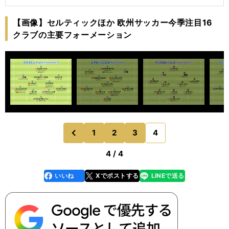
【画像】セルティックほか 欧州サッカー今季注目16
クラブの主要フォーメーション
1
2
3
4
のページへ
前
4 / 4
いいね
Xでポストする
LINEで送る
line
faceboo
x
k