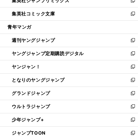
集英社ジャンプリミックス
く
で
ド
ィ
い
新
開
ウ
ン
ウ
し
集英社コミック文庫
く
で
ド
ィ
い
新
開
ウ
ン
ウ
し
青年マンガ
く
で
ド
ィ
い
開
ウ
ン
ウ
週刊ヤングジャンプ
く
で
ド
ィ
新
開
ウ
ン
し
ヤングジャンプ定期購読デジタル
く
で
ド
い
新
開
ウ
ウ
し
ヤンジャン！
く
で
ィ
い
新
開
ン
ウ
し
となりのヤングジャンプ
く
ド
ィ
い
新
ウ
ン
ウ
し
グランドジャンプ
で
ド
ィ
い
新
開
ウ
ン
ウ
し
ウルトラジャンプ
く
で
ド
ィ
い
新
開
ウ
ン
ウ
し
少年ジャンプ+
く
で
ド
ィ
い
新
開
ウ
ン
ウ
し
ジャンプTOON
く
で
ド
ィ
い
新