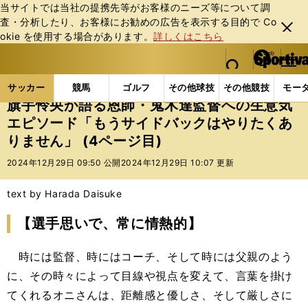
当サイトでは当社の提携先等がお客様のニーズ等について調
査・分析したり、お客様にお勧めの広告を表⽰する⽬的で Co
閉じ
okie を使⽤する場合があります。
詳しくはこちら
る
マイペ
web Sportiva (webスポルティーバ)
検索
メニュ
we
ー
サッカーの記事一覧
海外サッカー
海外サッカー
b
ジ
サッカー
競馬
ゴルフ
その他球技
その他競技
モー
ス
旗手怜央が語る恩師・鬼木達監督への生意気
ポ
エピソード「もうサイドバックはやりたくあ
ル
りません」 (4ページ目)
テ
ィ
2024年12月29日 09:50 公開
2024年12月29日 10:07 更新
ー
バ
text by Harada Daisuke
【選手思いで、常に情熱的】
時には監督、時にはコーチ、そして時には父親のよう
に、その時々によって目線や視点を変えて、言葉を掛け
てくれるオニさんは、距離感と優しさ、そして厳しさに