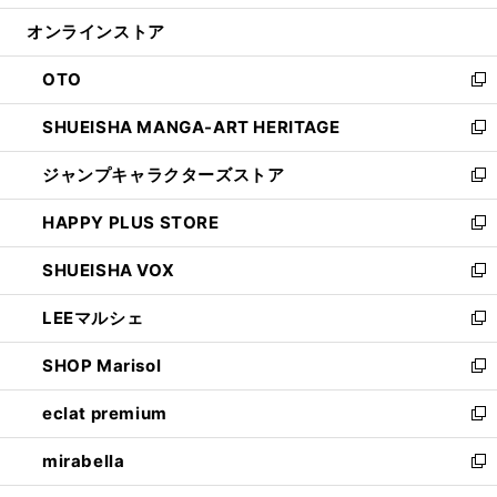
開
ン
ウ
オンラインストア
く
ド
ィ
ウ
ン
OTO
で
ド
新
開
ウ
し
SHUEISHA MANGA-ART HERITAGE
く
で
い
新
開
ウ
し
ジャンプキャラクターズストア
く
ィ
い
新
ン
ウ
し
HAPPY PLUS STORE
ド
ィ
い
新
ウ
ン
ウ
し
SHUEISHA VOX
で
ド
ィ
い
新
開
ウ
ン
ウ
し
LEEマルシェ
く
で
ド
ィ
い
新
開
ウ
ン
ウ
し
SHOP Marisol
く
で
ド
ィ
い
新
開
ウ
ン
ウ
し
eclat premium
く
で
ド
ィ
い
新
開
ウ
ン
ウ
し
mirabella
く
で
ド
ィ
い
新
開
ウ
ン
ウ
し