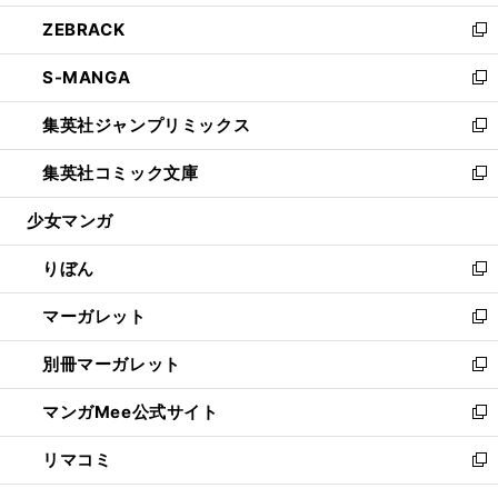
開
ウ
ン
ウ
し
ZEBRACK
く
で
ド
ィ
い
新
開
ウ
ン
ウ
し
S-MANGA
く
で
ド
ィ
い
新
開
ウ
ン
ウ
し
集英社ジャンプリミックス
く
で
ド
ィ
い
新
開
ウ
ン
ウ
し
集英社コミック文庫
く
で
ド
ィ
い
新
開
ウ
ン
ウ
し
少女マンガ
く
で
ド
ィ
い
開
ウ
ン
ウ
りぼん
く
で
ド
ィ
新
開
ウ
ン
し
マーガレット
く
で
ド
い
新
開
ウ
ウ
し
別冊マーガレット
く
で
ィ
い
新
開
ン
ウ
し
マンガMee公式サイト
く
ド
ィ
い
新
ウ
ン
ウ
し
リマコミ
で
ド
ィ
い
新
開
ウ
ン
ウ
し