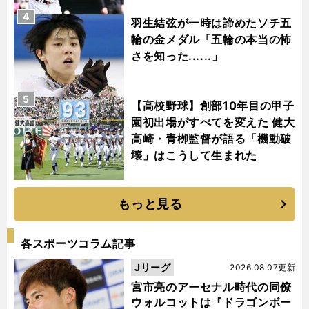
4
羽生結弦が一時は諦めたソチ五
輪の金メダル「五輪の本当の怖
さを知った......」
5
【高校野球】創部10年目の甲子
園初出場がすべてを変えた 健大
高崎・青栁監督が語る「機動破
壊」はこうして生まれた
もっと見る
各スポーツコラム記事
Jリーグ
2026.08.07更新
宮市亮のアーセナル時代の同僚
ウォルコットは『ドラゴンボー