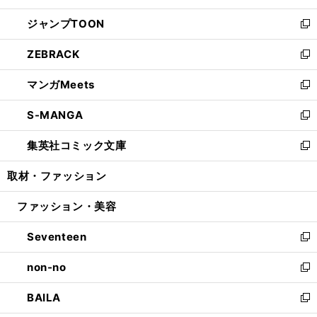
開
ウ
ン
ウ
し
ジャンプTOON
く
で
ド
ィ
い
新
開
ウ
ン
ウ
し
ZEBRACK
く
で
ド
ィ
い
新
開
ウ
ン
ウ
し
マンガMeets
く
で
ド
ィ
い
新
開
ウ
ン
ウ
し
S-MANGA
く
で
ド
ィ
い
新
開
ウ
ン
ウ
し
集英社コミック文庫
く
で
ド
ィ
い
新
開
ウ
ン
ウ
し
取材・ファッション
く
で
ド
ィ
い
開
ウ
ン
ウ
ファッション・美容
く
で
ド
ィ
開
ウ
ン
Seventeen
く
で
ド
新
開
ウ
し
non-no
く
で
い
新
開
ウ
し
BAILA
く
ィ
い
新
ン
ウ
し