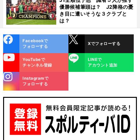
J1全順位予想 識者５人が推す
優勝候補筆頭は？ J2降格の憂
き目に遭いそうな３クラブと
は？
cebo
X
Facebookで
Xでフォローする
ok
フォローする
uTube
LINE
YouTubeで
LINEで
チャンネル登録
アカウント追加
stagra
Instagramで
m
フォローする