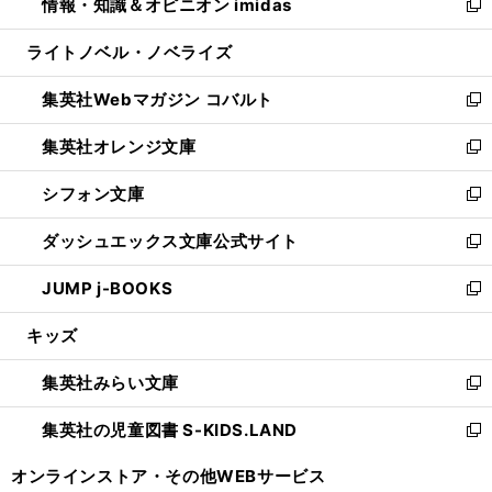
情報・知識＆オピニオン imidas
く
で
ド
ィ
い
新
開
ウ
ン
ウ
し
ライトノベル・ノベライズ
く
で
ド
ィ
い
開
ウ
ン
ウ
集英社Webマガジン コバルト
く
で
ド
ィ
新
開
ウ
ン
し
集英社オレンジ文庫
く
で
ド
い
新
開
ウ
ウ
し
シフォン文庫
く
で
ィ
い
新
開
ン
ウ
し
ダッシュエックス文庫公式サイト
く
ド
ィ
い
新
ウ
ン
ウ
し
JUMP j-BOOKS
で
ド
ィ
い
新
開
ウ
ン
ウ
し
キッズ
く
で
ド
ィ
い
開
ウ
ン
ウ
集英社みらい文庫
く
で
ド
ィ
新
開
ウ
ン
し
集英社の児童図書 S-KIDS.LAND
く
で
ド
い
新
開
ウ
ウ
し
オンラインストア・
その他WEBサービス
く
で
ィ
い