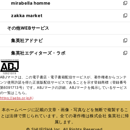
mirabella homme
く
で
ド
ィ
い
新
開
ウ
ン
ウ
し
zakka market
く
で
ド
ィ
い
新
開
ウ
ン
ウ
し
その他WEBサービス
く
で
ド
ィ
い
開
ウ
ン
ウ
集英社アドナビ
く
で
ド
ィ
新
開
ウ
ン
し
集英社エディターズ・ラボ
く
で
ド
い
新
開
ウ
ウ
し
く
で
ィ
い
開
ン
ウ
ABJマークは、この電子書店・電子書籍配信サービスが、著作権者からコンテ
く
ド
ィ
ンツ使用許諾を得た正規版配信サービスであることを示す登録商標（登録番号
ウ
ン
第6091713号）です。ABJマークの詳細、ABJマークを掲示しているサービス
で
ド
の一覧はこちら。
開
ウ
https://aebs.or.jp/
新
く
で
し
い
開
本ホームページに記載の文章・画像・写真などを無断で複製するこ
ウ
く
とは法律で禁じられています。全ての著作権は株式会社 集英社に帰
ィ
属します。
ン
ド
© SHUEISHA Inc. All Rights Reserved.