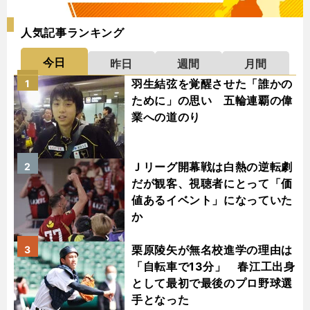
人気記事ランキング
今日
昨日
週間
月間
羽生結弦を覚醒させた「誰かの
1
ために」の思い 五輪連覇の偉
業への道のり
Ｊリーグ開幕戦は白熱の逆転劇
2
だが観客、視聴者にとって「価
値あるイベント」になっていた
か
栗原陵矢が無名校進学の理由は
3
「自転車で13分」 春江工出身
として最初で最後のプロ野球選
手となった