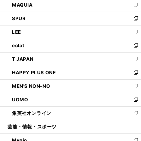
MAQUIA
ド
ィ
い
新
ウ
ン
ウ
し
SPUR
で
ド
ィ
い
新
開
ウ
ン
ウ
し
LEE
く
で
ド
ィ
い
新
開
ウ
ン
ウ
し
eclat
く
で
ド
ィ
い
新
開
ウ
ン
ウ
し
T JAPAN
く
で
ド
ィ
い
新
開
ウ
ン
ウ
し
HAPPY PLUS ONE
く
で
ド
ィ
い
新
開
ウ
ン
ウ
し
MEN'S NON-NO
く
で
ド
ィ
い
新
開
ウ
ン
ウ
し
UOMO
く
で
ド
ィ
い
新
開
ウ
ン
ウ
し
集英社オンライン
く
で
ド
ィ
い
新
開
ウ
ン
ウ
し
芸能・情報・スポーツ
く
で
ド
ィ
い
開
ウ
ン
ウ
Myojo
く
で
ド
ィ