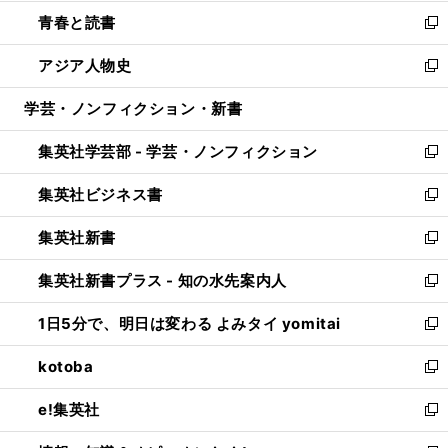
ウ
ン
ウ
し
青春と読書
で
ド
ィ
い
新
開
ウ
ン
ウ
し
アジア人物史
く
で
ド
ィ
い
新
開
ウ
ン
ウ
し
学芸・ノンフィクション・新書
く
で
ド
ィ
い
開
ウ
ン
ウ
集英社学芸部 - 学芸・ノンフィクション
く
で
ド
ィ
新
開
ウ
ン
し
集英社ビジネス書
く
で
ド
い
新
開
ウ
ウ
し
集英社新書
く
で
ィ
い
新
開
ン
ウ
し
集英社新書プラス - 知の水先案内人
く
ド
ィ
い
新
ウ
ン
ウ
し
1日5分で、明日は変わる よみタイ yomitai
で
ド
ィ
い
新
開
ウ
ン
ウ
し
kotoba
く
で
ド
ィ
い
新
開
ウ
ン
ウ
し
e!集英社
く
で
ド
ィ
い
新
開
ウ
ン
ウ
し