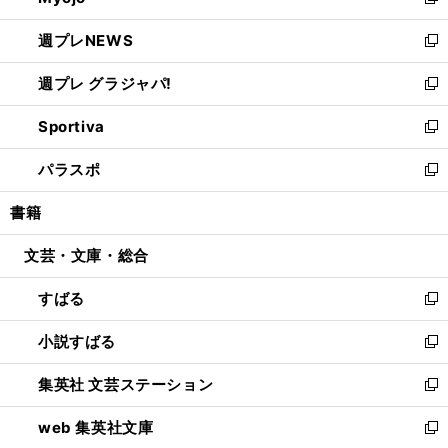
新
開
ウ
ン
し
週プレNEWS
く
で
ド
い
新
開
ウ
ウ
し
週プレ グラジャパ!
く
で
ィ
い
新
開
ン
ウ
し
Sportiva
く
ド
ィ
い
新
ウ
ン
ウ
し
パラスポ
で
ド
ィ
い
新
開
ウ
ン
ウ
し
書籍
く
で
ド
ィ
い
開
ウ
ン
ウ
文芸・文庫・総合
く
で
ド
ィ
開
ウ
ン
すばる
く
で
ド
新
開
ウ
し
小説すばる
く
で
い
新
開
ウ
し
集英社 文芸ステーション
く
ィ
い
新
ン
ウ
し
web 集英社文庫
ド
ィ
い
新