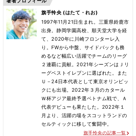
著者プロフィール
旗手怜央 (はたて・れお)
1997年11月21日生まれ。三重県鈴鹿市
出身。静岡学園高校、順天堂大学を経
て、2020年に川崎フロンターレ入
り。FWから中盤、サイドバックも務
めるなど幅広い活躍でチームのリーグ
２連覇に貢献。2021年シーズンはＪリ
ーグベストイレブンに選ばれた。また
Ｕ－24日本代表として東京オリンピッ
クにも出場。2022年３月のカタール
Ｗ杯アジア最終予選ベトナム戦で、Ａ
代表デビューも果たした。2022年１
月より、活躍の場をスコットランドの
セルティックに移して奮闘中。
旗手怜央の記事一覧