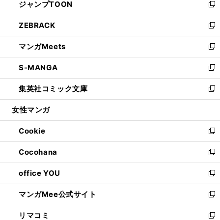
ジャンプTOON
く
で
ド
ィ
い
新
開
ウ
ン
ウ
し
ZEBRACK
く
で
ド
ィ
い
新
開
ウ
ン
ウ
し
マンガMeets
く
で
ド
ィ
い
新
開
ウ
ン
ウ
し
S-MANGA
く
で
ド
ィ
い
新
開
ウ
ン
ウ
し
集英社コミック文庫
く
で
ド
ィ
い
新
開
ウ
ン
ウ
し
女性マンガ
く
で
ド
ィ
い
開
ウ
ン
ウ
Cookie
く
で
ド
ィ
新
開
ウ
ン
し
Cocohana
く
で
ド
い
新
開
ウ
ウ
し
office YOU
く
で
ィ
い
新
開
ン
ウ
し
マンガMee公式サイト
く
ド
ィ
い
新
ウ
ン
ウ
し
リマコミ
で
ド
ィ
い
新