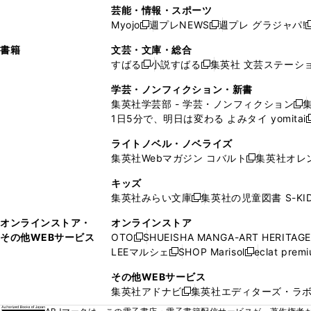
い
し
い
い
い
ド
ン
ド
ド
芸能・情報・スポーツ
く
開
く
開
ウ
い
ウ
ウ
ウ
ウ
ド
ウ
ウ
Myojo
週プレNEWS
週プレ グラジャパ!
く
く
新
新
新
ィ
ウ
ィ
ィ
ィ
で
ウ
で
で
し
し
ン
ィ
ン
ン
ン
書籍
文芸・文庫・総合
開
で
開
開
い
い
ド
ン
ド
ド
ド
すばる
小説すばる
集英社 文芸ステーシ
く
開
く
く
新
新
ウ
ウ
ウ
ド
ウ
ウ
ウ
く
し
し
ィ
ィ
学芸・ノンフィクション・新書
で
ウ
で
で
で
い
い
ン
ン
集英社学芸部 - 学芸・ノンフィクション
開
で
開
開
開
新
ウ
ウ
ド
ド
1日5分で、明日は変わる よみタイ yomitai
く
開
く
く
く
し
新
ィ
ィ
ウ
ウ
く
い
ン
ン
ライトノベル・ノベライズ
で
で
ウ
ド
ド
集英社Webマガジン コバルト
集英社オレ
開
開
新
ィ
ウ
ウ
く
く
し
ン
キッズ
で
で
い
ド
集英社みらい文庫
集英社の児童図書 S-KID
開
開
新
ウ
ウ
く
く
し
ィ
オンラインストア・
オンラインストア
で
い
ン
その他WEBサービス
OTO
SHUEISHA MANGA-ART HERITAGE
開
新
ウ
ド
LEEマルシェ
SHOP Marisol
eclat prem
く
し
新
新
ィ
ウ
い
し
し
ン
その他WEBサービス
で
ウ
い
い
ド
集英社アドナビ
集英社エディターズ・ラ
開
新
ィ
ウ
ウ
ウ
く
し