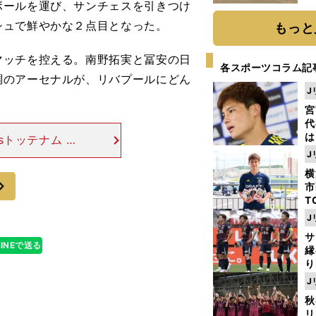
ールを運び、サンチェスを引きつけ
だ
シュで鮮やかな２点目となった。
もっと
ッチを控える。南野拓実と冨安の日
各スポーツコラム記
調のアーセナルが、リバプールにどん
J
宮
代
は
sトッテナム ハ
が
分７秒）
J
日
横
た
次
市
T
K
J
級
サ
ャ
LINEで送る
縁
り
開
J
見
秋
リ