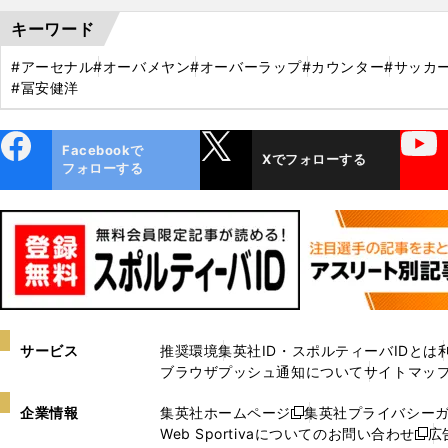
キーワード
#アーセナル
#オーバメヤン
#オーバーラップ
#カウンター
#サッカー
#冨安健洋
ebo
X
YouTube
Facebookで
Xでフォローする
ok
フォローする
サービス
推奨環境
集英社ID・スポルティーバIDとは
ブラウザプッシュ通知について
サイトマッ
企業情報
集英社ホームページ
集英社プライバシー
新
Web Sportivaについてのお問い合わせ
広
し
新