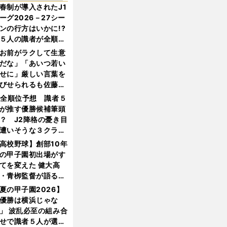
春制が導入されたJ1
ーグ2026－27シー
ンの行方はいかに!?
５人の識者が全順位
大胆予想
お前がラクして生意
だな」「あいつ若い
せに」厳しい言葉を
びせられるも佐藤慎
郎が貫いた誇りとフ
1全順位予想 識者５
ンへの思い
が推す優勝候補筆頭
？ J2降格の憂き目
遭いそうな３クラブ
は？
高校野球】創部10年
の甲子園初出場がす
てを変えた 健大高
・青栁監督が語る
機動破壊」はこうし
夏の甲子園2026】
生まれた
優勝は横浜じゃな
」 波乱必至の組み合
せで識者５人が選ん