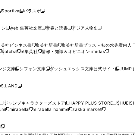
い
い
い
い
い
ド
ド
ド
ド
く
く
く
く
く
ウ
ウ
ウ
ウ
ウ
ウ
ウ
ウ
ウ
Sportiva
パラスポ
新
新
ィ
ィ
ィ
ィ
ィ
で
で
で
で
し
し
し
ン
ン
ン
ン
ン
開
開
開
開
い
い
い
ド
ド
ド
ド
ド
ョン
web 集英社文庫
青春と読書
アジア人物史
く
く
く
く
新
新
新
新
ウ
ウ
ウ
ウ
ウ
ウ
ウ
ウ
し
し
し
し
ィ
ィ
ィ
で
で
で
で
で
い
い
い
い
ン
ン
ン
集英社ビジネス書
集英社新書
集英社新書プラス - 知の水先案内人
開
開
開
開
開
新
新
新
ウ
ウ
ウ
ウ
ド
ド
ド
kotoba
e!集英社
情報・知識＆オピニオン imidas
く
く
く
く
く
新
し
新
し
新
ィ
ィ
ィ
ィ
ウ
ウ
ウ
し
し
い
し
い
し
ン
ン
ン
ン
で
で
で
い
い
ウ
い
ウ
い
ド
ド
ド
ド
ンジ文庫
シフォン文庫
ダッシュエックス文庫公式サイト
JUMP 
開
開
開
新
新
新
ウ
ウ
ィ
ウ
ィ
ウ
ウ
ウ
ウ
ウ
く
く
く
し
し
し
ィ
ィ
ン
ィ
ン
ィ
で
で
で
で
い
い
い
ン
ン
ド
ン
ド
ン
S.LAND
開
開
開
開
新
ウ
ウ
ウ
ド
ド
ウ
ド
ウ
ド
く
く
く
く
し
ィ
ィ
ィ
ウ
ウ
で
ウ
で
ウ
い
ン
ン
ン
ジャンプキャラクターズストア
HAPPY PLUS STORE
SHUEIS
で
で
開
で
開
で
新
新
新
ウ
ド
ド
ド
ium
mirabella
mirabella homme
zakka market
開
開
く
開
く
開
し
新
新
新
し
新
し
ィ
ウ
ウ
ウ
く
く
く
く
い
し
し
い
し
し
い
ン
で
で
で
ウ
い
い
ウ
い
い
ウ
ド
ボ
開
開
開
新
ィ
ウ
ウ
ィ
ウ
ウ
ィ
ウ
く
く
く
し