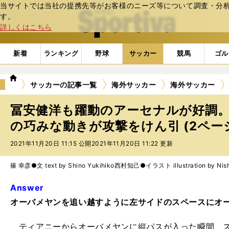
当サイトでは当社の提携先等がお客様のニーズ等について調査・分析し
web Sportiva (webスポルティーバ)
す。
詳しくはこちら
新着
ランキング
野球
サッカー
競馬
ゴル
we
サッカーの記事一覧
海外サッカー
海外サッカー
b
ス
冨安健洋も躍動のアーセナルが好調
ポ
ル
の巧みな動きが攻撃をけん引 (2ペー
テ
2021年11月20日 11:15 公開
2021年11月20日 11:22 更新
ィ
ー
バ
篠 幸彦●文 text by Shino Yukihiko
西村知己●イラスト illustration by Nish
Answer
オーバメヤンを追い越すように左サイドのスペースにオ
ティアニーからオーバメヤンに縦パスが入った瞬間、ス