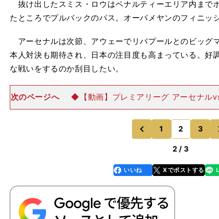
抜け出したスミス・ロウはペナルティーエリア内までボ
たところでプルバックのパス。オーバメヤンのフィニッ
アーセナルは次節、アウェーでリバプールとのビッグマ
本人対決も期待され、日本の注目度も高まっている。好
な戦いをするのか刮目したい。
次のページへ
◆【動画】プレミアリーグ アーセナルv
イライト（アーセナルの２点目は２分23秒～３
1
2
3
のページへ
のページへ
前
2 / 3
いいね
Xでポストする
line
faceboo
x
k