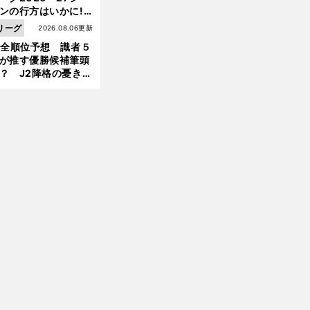
ンの行方はいかに!?
５人の識者が全順位
リーグ
2026.08.06更新
大胆予想
1全順位予想 識者５
前
へ
が推す優勝候補筆頭
？ J2降格の憂き目
遭いそうな３クラブ
は？