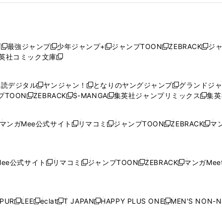
プ
最強ジャンプ
少年ジャンプ+
ジャンプTOON
ZEBRACK
ジ
新
新
新
新
新
英社コミック文庫
し
新
し
し
し
し
い
い
し
い
い
い
ウ
ウ
い
ウ
ウ
ウ
購読デジタル
ヤンジャン！
となりのヤングジャンプ
グランドジ
新
新
新
ィ
ィ
ウ
ィ
ィ
ィ
プTOON
ZEBRACK
S-MANGA
集英社ジャンプリミックス
集英
新
し
新
し
新
し
新
ン
ン
ィ
ン
ン
ン
し
い
し
い
し
い
し
ド
ド
ン
ド
ド
ド
い
ウ
い
ウ
い
ウ
い
ウ
ウ
ド
ウ
ウ
ウ
マンガMee公式サイト
リマコミ
ジャンプTOON
ZEBRACK
マン
新
新
新
新
ウ
ィ
ウ
ィ
ウ
ィ
ウ
で
で
ウ
で
で
で
し
し
し
し
し
ィ
ン
ィ
ン
ィ
ン
ィ
開
開
で
開
開
開
い
い
い
い
い
ン
ド
ン
ド
ン
ド
ン
く
く
開
く
く
く
ウ
ウ
ウ
ウ
ウ
ド
ウ
ド
ウ
ド
ウ
ド
ee公式サイト
リマコミ
ジャンプTOON
ZEBRACK
マンガMeet
く
新
新
新
新
ィ
ィ
ィ
ィ
ィ
ウ
で
ウ
で
ウ
で
ウ
し
し
し
し
ン
ン
ン
ン
ン
で
開
で
開
で
開
で
い
い
い
い
ド
ド
ド
ド
ド
開
く
開
く
開
く
開
ウ
ウ
ウ
ウ
ウ
ウ
ウ
ウ
ウ
PUR
LEE
eclat
T JAPAN
HAPPY PLUS ONE
MEN'S NON-
く
く
く
く
新
新
新
新
新
ィ
ィ
ィ
ィ
で
で
で
で
で
し
し
し
し
し
ン
ン
ン
ン
開
開
開
開
開