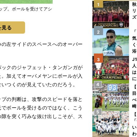
秋
1
ップ。ボールを受けてアシ
リ
ズ
を見る
を
「
2
気
の左サイドのスペースへのオーバー
く
浴
太
J
3
ァ
人
ックのジャフェット・タンガンガが
は
た。加えてオーバメヤンにボールが入
に
食いつくのが見えていたのだろう。
4
と
【
目
プの判断は、攻撃のスピードを落と
べ
崎
元でボールを受けるのではなく、こう
5
「
【
の隙を突く巧みな抜け出しこそが、ス
て
「
。
い
わ