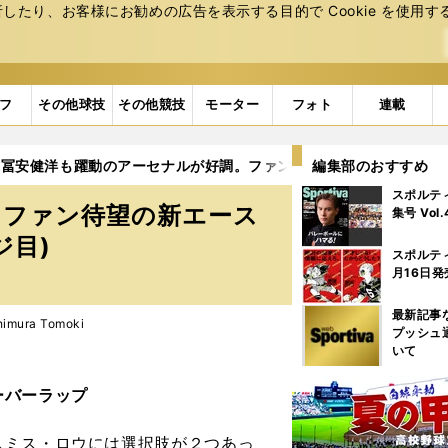
たり、お客様にお勧めの広告を表⽰する⽬的で Cookie を使⽤す
フ
その他球技
その他競技
モーター
フォト
連載
冨安健洋も躍動のアーセナルが好調。ファン待望の新エースの巧み
編集部のおすすめ
スポルテ
。ファン待望の新エース
集号 Vol
ジ目)
スポルテ
月16日発
最新記事
imura Tomoki
プッシュ
いて
ーバーラップ
ミス・ロウには選択肢が２つあっ