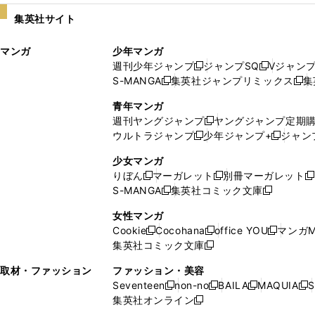
い
し
集英社サイト
ウ
い
ィ
ウ
マンガ
少年マンガ
ン
ィ
週刊少年ジャンプ
ジャンプSQ
Vジャン
ド
ン
新
新
S-MANGA
集英社ジャンプリミックス
集
ウ
ド
新
し
し
新
で
ウ
し
い
い
し
青年マンガ
開
で
い
ウ
ウ
い
週刊ヤングジャンプ
ヤングジャンプ定期
新
く
開
ウ
ィ
ィ
ウ
ウルトラジャンプ
少年ジャンプ+
ジャン
新
し
新
く
ィ
ン
ン
ィ
し
い
し
ン
ド
ド
ン
少女マンガ
い
ウ
い
ド
ウ
ウ
ド
りぼん
マーガレット
別冊マーガレット
新
新
新
ウ
ィ
ウ
ウ
で
で
ウ
S-MANGA
集英社コミック文庫
し
新
し
新
ィ
ン
ィ
で
開
開
で
い
し
い
し
ン
ド
ン
女性マンガ
開
く
く
開
ウ
い
ウ
い
ド
ウ
ド
Cookie
Cocohana
office YOU
マンガM
く
く
新
新
新
ィ
ウ
ィ
ウ
ウ
で
ウ
集英社コミック文庫
し
新
し
し
ン
ィ
ン
ィ
で
開
で
い
し
い
い
ド
ン
ド
ン
取材・ファッション
ファッション・美容
開
く
開
ウ
い
ウ
ウ
ウ
ド
ウ
ド
Seventeen
non-no
BAILA
MAQUIA
S
く
く
新
新
新
新
ィ
ウ
ィ
ィ
で
ウ
で
ウ
集英社オンライン
し
新
し
し
し
ン
ィ
ン
ン
開
で
開
で