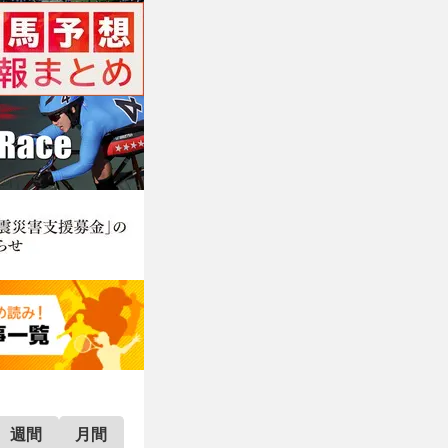
週間
月間