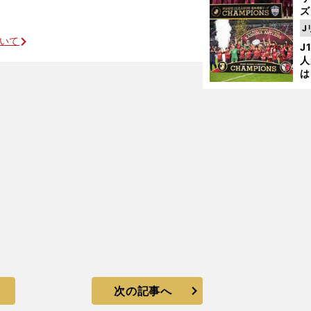
ズ
J
を
ついて
J
人
は
に
と
次の記事へ