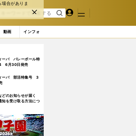
る場合がありま
マイペ
閉じ
検索
メニュ
ー
る
す
ジ
る
動画
インフォ
な動きが攻撃をけん引
2ページ目
ィーバ バレーボール特
.4 6月30日発売
ィーバ 部活特集号 3
売
などのお知らせが届く
通知を受け取る方法につ