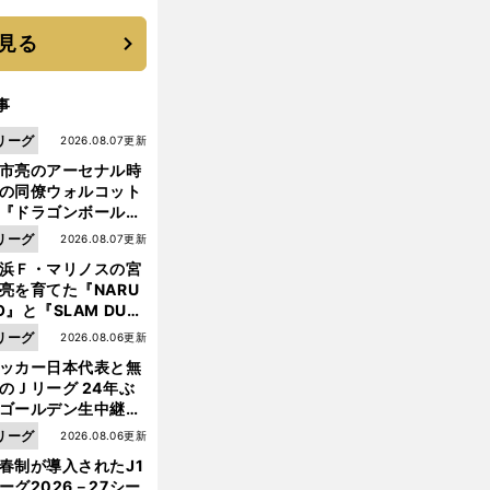
優勝校はここだ！
見る
事
リーグ
2026.08.07更新
市亮のアーセナル時
の同僚ウォルコット
『ドラゴンボール』
大好き ポドルスキは
リーグ
2026.08.07更新
向小次郎に憧れてい
浜Ｆ・マリノスの宮
亮を育てた『NARU
O』と『SLAM DUN
』 中京大中京の同
リーグ
2026.08.06更新
生・木原龍一は"ジ
ッカー日本代表と無
ンプ係"だった
のＪリーグ 24年ぶ
ゴールデン生中継の
幕戦でヘタな試合は
リーグ
2026.08.06更新
せられない
春制が導入されたJ1
ーグ2026－27シー