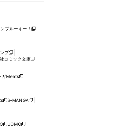
ャンプルーキー！
新
し
い
ウ
ャンプ
新
ィ
社コミック文庫
し
新
ン
い
し
ド
ウ
い
ウ
ガMeets
新
ィ
ウ
で
し
ン
ィ
開
い
ド
ン
く
ウ
ウ
ド
s
S-MANGA
新
新
ィ
で
ウ
し
し
ン
開
で
い
い
ド
く
開
ウ
ウ
ウ
NO
UOMO
く
新
新
ィ
ィ
で
し
し
ン
ン
開