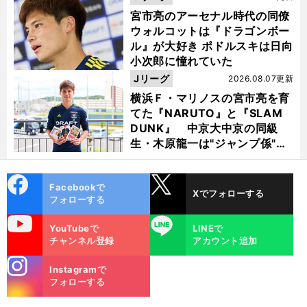
宮市亮のアーセナル時代の同僚
ウォルコットは『ドラゴンボー
ル』が大好き ポドルスキは日向
小次郎に憧れていた
Jリーグ
2026.08.07更新
横浜Ｆ・マリノスの宮市亮を育
てた『NARUTO』と『SLAM
DUNK』 中京大中京の同級
生・木原龍一は"ジャンプ係"だ
った
cebo
X
Facebookで
Xでフォローする
ok
フォローする
uTube
LINE
YouTubeで
LINEで
チャンネル登録
アカウント追加
stagra
Instagramで
m
フォローする