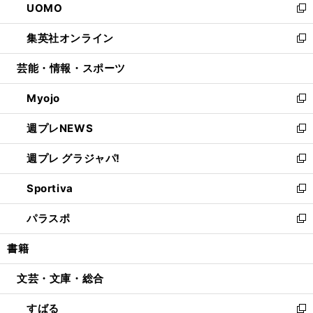
UOMO
く
で
ド
ィ
い
新
開
ウ
ン
ウ
し
集英社オンライン
く
で
ド
ィ
い
新
開
ウ
ン
ウ
し
芸能・情報・スポーツ
く
で
ド
ィ
い
開
ウ
ン
ウ
Myojo
く
で
ド
ィ
新
開
ウ
ン
し
週プレNEWS
く
で
ド
い
新
開
ウ
ウ
し
週プレ グラジャパ!
く
で
ィ
い
新
開
ン
ウ
し
Sportiva
く
ド
ィ
い
新
ウ
ン
ウ
し
パラスポ
で
ド
ィ
い
新
開
ウ
ン
ウ
し
書籍
く
で
ド
ィ
い
開
ウ
ン
ウ
文芸・文庫・総合
く
で
ド
ィ
開
ウ
ン
すばる
く
で
ド
新