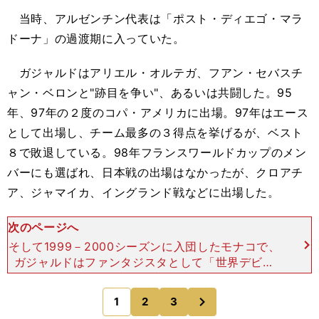
当時、アルゼンチン代表は「ポスト・ディエゴ・マラ
ドーナ」の過渡期に入っていた。
ガジャルドはアリエル・オルテガ、フアン・セバスチ
ャン・ベロンと"跡目を争い"、あるいは共闘した。95
年、97年の２度のコパ・アメリカに出場。97年はエース
として出場し、チーム最多の３得点を挙げるが、ベスト
８で敗退している。98年フランスワールドカップのメン
バーにも選ばれ、日本戦の出場はなかったが、クロアチ
ア、ジャマイカ、イングランド戦などに出場した。
次のページへ
そして1999－2000シーズンに入団したモナコで、
ガジャルドはファンタジスタとして「世界デビュ
ー」した。後にバルサに移籍するリュドヴィク・ジ
ュリとのコンビネーションは抜群で、ダビド・トレ
次
1
2
3
のページへ
ゼゲ、マルコ