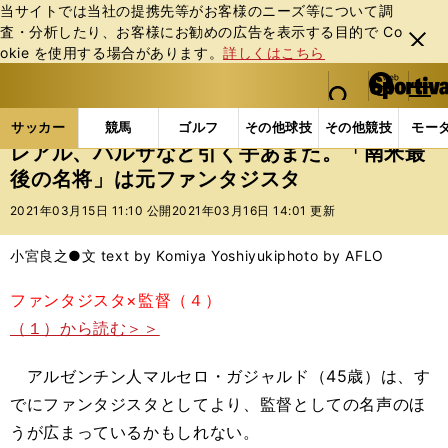
当サイトでは当社の提携先等がお客様のニーズ等について調
査・分析したり、お客様にお勧めの広告を表⽰する⽬的で Co
閉じ
okie を使⽤する場合があります。
詳しくはこちら
る
マイペ
web Sportiva (webスポルティーバ)
検索
メニュ
we
ー
サッカーの記事一覧
海外サッカー
海外サッカー
b
ジ
サッカー
競馬
ゴルフ
その他球技
その他競技
モー
ス
レアル、バルサなど引く手あまた。「南米最
ポ
後の名将」は元ファンタジスタ
ル
テ
2021年03月15日 11:10 公開
2021年03月16日 14:01 更新
ィ
ー
小宮良之●文 text by Komiya Yoshiyuki
photo by AFLO
バ
ファンタジスタ×監督（４）
（１）から読む＞＞
アルゼンチン人マルセロ・ガジャルド（45歳）は、す
でにファンタジスタとしてより、監督としての名声のほ
うが広まっているかもしれない。