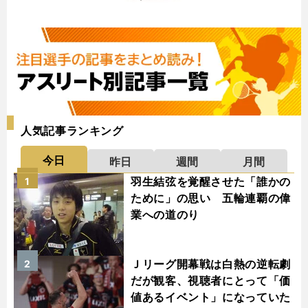
人気記事ランキング
今日
昨日
週間
月間
羽生結弦を覚醒させた「誰かの
1
ために」の思い 五輪連覇の偉
業への道のり
Ｊリーグ開幕戦は白熱の逆転劇
2
だが観客、視聴者にとって「価
値あるイベント」になっていた