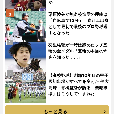
か
栗原陵矢が無名校進学の理由は
3
「自転車で13分」 春江工出身
として最初で最後のプロ野球選
手となった
4
羽生結弦が一時は諦めたソチ五
輪の金メダル「五輪の本当の怖
さを知った......」
5
【高校野球】創部10年目の甲子
園初出場がすべてを変えた 健大
高崎・青栁監督が語る「機動破
壊」はこうして生まれた
もっと見る