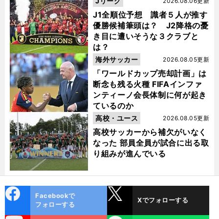
Jリーグ
2026.08.06更新
J1全順位予想 識者５人が推す
優勝候補筆頭は？ J2降格の憂
き目に遭いそうな３クラブと
は？
海外サッカー
2026.08.05更新
「ワールドカップ売却計画」は
断念も残る火種 FIFAインファ
ンティーノ会長体制に何が起き
ているのか
高校・ユース
2026.08.05更新
高校サッカーから補欠がいなく
なった 部員全員が試合に出る取
り組みが進んでいる
cebo
X
Facebookで
Xでフォローする
ok
フォローする