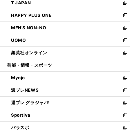
T JAPAN
く
で
ド
ィ
い
新
開
ウ
ン
ウ
し
HAPPY PLUS ONE
く
で
ド
ィ
い
新
開
ウ
ン
ウ
し
MEN'S NON-NO
く
で
ド
ィ
い
新
開
ウ
ン
ウ
し
UOMO
く
で
ド
ィ
い
新
開
ウ
ン
ウ
し
集英社オンライン
く
で
ド
ィ
い
新
開
ウ
ン
ウ
し
芸能・情報・スポーツ
く
で
ド
ィ
い
開
ウ
ン
ウ
Myojo
く
で
ド
ィ
新
開
ウ
ン
し
週プレNEWS
く
で
ド
い
新
開
ウ
ウ
し
週プレ グラジャパ!
く
で
ィ
い
新
開
ン
ウ
し
Sportiva
く
ド
ィ
い
新
ウ
ン
ウ
し
パラスポ
で
ド
ィ
い
新