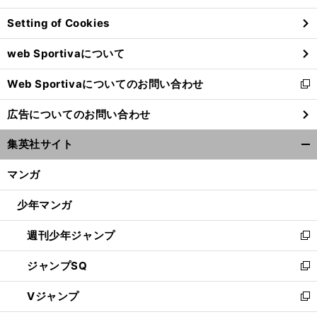
ン
Setting of Cookies
ド
ウ
web Sportivaについて
で
開
Web Sportivaについてのお問い合わせ
く
新
し
広告についてのお問い合わせ
い
ウ
集英社サイト
ィ
開
ン
く/
マンガ
ド
閉
ウ
じ
少年マンガ
で
る
開
週刊少年ジャンプ
く
新
し
ジャンプSQ
い
新
ウ
し
Vジャンプ
ィ
い
新
ン
ウ
し