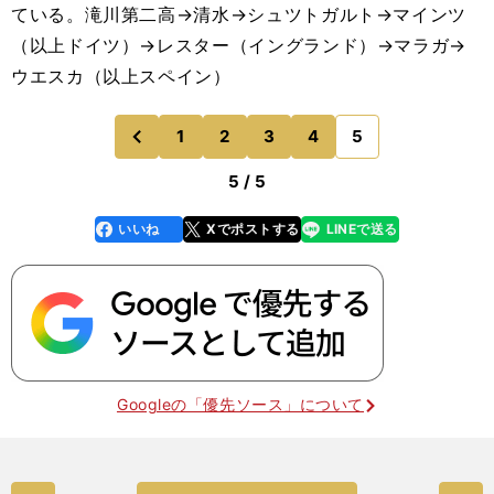
ている。滝川第二高→清水→シュツトガルト→マインツ
（以上ドイツ）→レスター（イングランド）→マラガ→
ウエスカ（以上スペイン）
1
2
3
4
5
のページへ
前
5 / 5
いいね
Xでポストする
LINEで送る
line
faceboo
x
k
Googleの「優先ソース」について