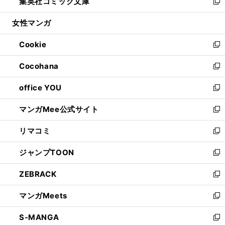
集英社コミック文庫
く
で
ド
ィ
い
新
開
ウ
ン
ウ
し
女性マンガ
く
で
ド
ィ
い
開
ウ
ン
ウ
Cookie
く
で
ド
ィ
新
開
ウ
ン
し
Cocohana
く
で
ド
い
新
開
ウ
ウ
し
office YOU
く
で
ィ
い
新
開
ン
ウ
し
マンガMee公式サイト
く
ド
ィ
い
新
ウ
ン
ウ
し
リマコミ
で
ド
ィ
い
新
開
ウ
ン
ウ
し
ジャンプTOON
く
で
ド
ィ
い
新
開
ウ
ン
ウ
し
ZEBRACK
く
で
ド
ィ
い
新
開
ウ
ン
ウ
し
マンガMeets
く
で
ド
ィ
い
新
開
ウ
ン
ウ
し
S-MANGA
く
で
ド
ィ
い
新