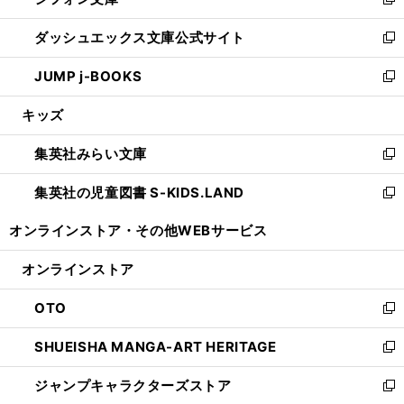
ィ
い
新
開
ン
ウ
し
ダッシュエックス文庫公式サイト
く
ド
ィ
い
新
ウ
ン
ウ
し
JUMP j-BOOKS
で
ド
ィ
い
新
開
ウ
ン
ウ
し
キッズ
く
で
ド
ィ
い
開
ウ
ン
ウ
集英社みらい文庫
く
で
ド
ィ
新
開
ウ
ン
し
集英社の児童図書 S-KIDS.LAND
く
で
ド
い
新
開
ウ
ウ
し
オンラインストア・
その他WEBサービス
く
で
ィ
い
開
ン
ウ
オンラインストア
く
ド
ィ
ウ
ン
OTO
で
ド
新
開
ウ
し
SHUEISHA MANGA-ART HERITAGE
く
で
い
新
開
ウ
し
ジャンプキャラクターズストア
く
ィ
い
新