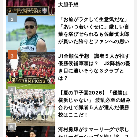
大胆予想
「お前がラクして生意気だな」
2
「あいつ若いくせに」厳しい言
葉を浴びせられるも佐藤慎太郎
が貫いた誇りとファンへの思い
J1全順位予想 識者５人が推す
3
優勝候補筆頭は？ J2降格の憂
き目に遭いそうな３クラブと
は？
4
【夏の甲子園2026】「優勝は
横浜じゃない」 波乱必至の組み
合わせで識者５人が選んだ優勝
校はここだ！
5
河村勇輝がサマーリーグで示し
たリーダーシップと悔し涙 ２