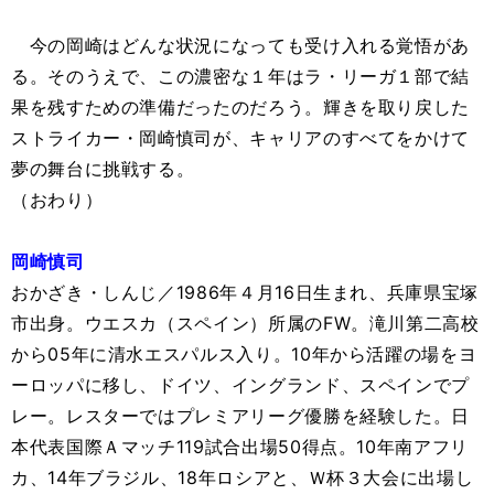
今の岡崎はどんな状況になっても受け入れる覚悟があ
る。そのうえで、この濃密な１年はラ・リーガ１部で結
果を残すための準備だったのだろう。輝きを取り戻した
ストライカー・岡崎慎司が、キャリアのすべてをかけて
夢の舞台に挑戦する。
（おわり）
岡崎慎司
おかざき・しんじ／1986年４月16日生まれ、兵庫県宝塚
市出身。ウエスカ（スペイン）所属のFW。滝川第二高校
から05年に清水エスパルス入り。10年から活躍の場をヨ
ーロッパに移し、ドイツ、イングランド、スペインでプ
レー。レスターではプレミアリーグ優勝を経験した。日
本代表国際Ａマッチ119試合出場50得点。10年南アフリ
カ、14年ブラジル、18年ロシアと、Ｗ杯３大会に出場し