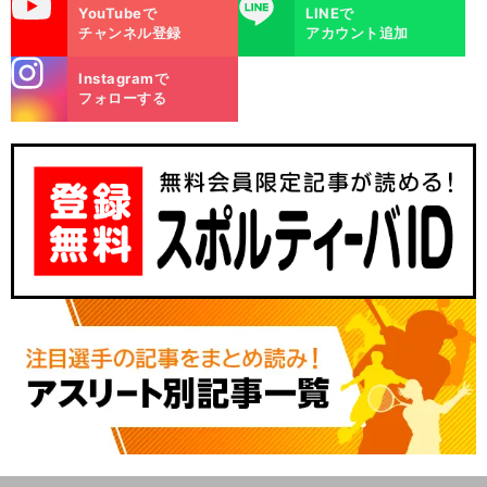
uTube
LINE
YouTubeで
LINEで
チャンネル登録
アカウント追加
stagra
Instagramで
m
フォローする