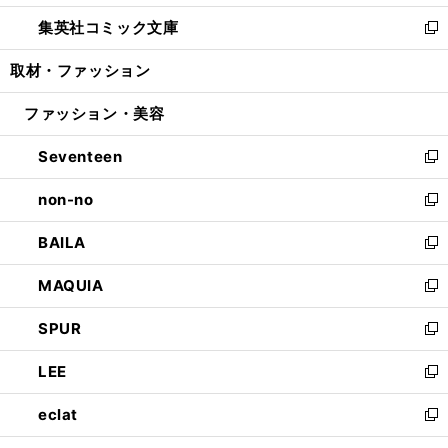
開
ウ
ン
ウ
し
集英社コミック文庫
く
で
ド
ィ
い
新
開
ウ
ン
ウ
し
取材・ファッション
く
で
ド
ィ
い
開
ウ
ン
ウ
ファッション・美容
く
で
ド
ィ
開
ウ
ン
Seventeen
く
で
ド
新
開
ウ
し
non-no
く
で
い
新
開
ウ
し
BAILA
く
ィ
い
新
ン
ウ
し
MAQUIA
ド
ィ
い
新
ウ
ン
ウ
し
SPUR
で
ド
ィ
い
新
開
ウ
ン
ウ
し
LEE
く
で
ド
ィ
い
新
開
ウ
ン
ウ
し
eclat
く
で
ド
ィ
い
新
開
ウ
ン
ウ
し