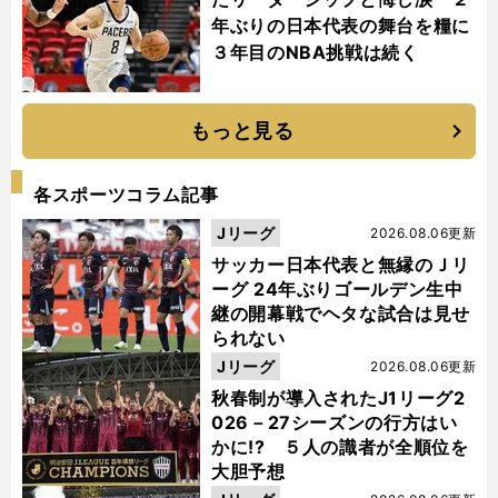
年ぶりの日本代表の舞台を糧に
３年目のNBA挑戦は続く
もっと見る
各スポーツコラム記事
Jリーグ
2026.08.06更新
サッカー日本代表と無縁のＪリ
ーグ 24年ぶりゴールデン生中
継の開幕戦でヘタな試合は見せ
られない
Jリーグ
2026.08.06更新
秋春制が導入されたJ1リーグ2
026－27シーズンの行方はい
かに!? ５人の識者が全順位を
大胆予想