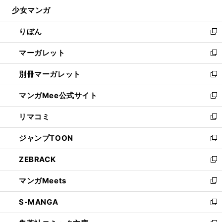
ン
ウ
し
少女マンガ
く
で
ド
ィ
い
開
ウ
ン
ウ
りぼん
く
で
ド
ィ
新
開
ウ
ン
し
マーガレット
く
で
ド
い
新
開
ウ
ウ
し
別冊マーガレット
く
で
ィ
い
新
開
ン
ウ
し
マンガMee公式サイト
く
ド
ィ
い
新
ウ
ン
ウ
し
リマコミ
で
ド
ィ
い
新
開
ウ
ン
ウ
し
ジャンプTOON
く
で
ド
ィ
い
新
開
ウ
ン
ウ
し
ZEBRACK
く
で
ド
ィ
い
新
開
ウ
ン
ウ
し
マンガMeets
く
で
ド
ィ
い
新
開
ウ
ン
ウ
し
S-MANGA
く
で
ド
ィ
い
新
開
ウ
ン
ウ
し