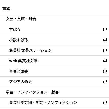
開
ウ
ン
ウ
し
書籍
く
で
ド
ィ
い
開
ウ
ン
ウ
文芸・文庫・総合
く
で
ド
ィ
開
ウ
ン
すばる
く
で
ド
新
開
ウ
し
小説すばる
く
で
い
新
開
ウ
し
集英社 文芸ステーション
く
ィ
い
新
ン
ウ
し
web 集英社文庫
ド
ィ
い
新
ウ
ン
ウ
し
青春と読書
で
ド
ィ
い
新
開
ウ
ン
ウ
し
アジア人物史
く
で
ド
ィ
い
新
開
ウ
ン
ウ
し
学芸・ノンフィクション・新書
く
で
ド
ィ
い
開
ウ
ン
ウ
集英社学芸部 - 学芸・ノンフィクション
く
で
ド
ィ
新
開
ウ
ン
し