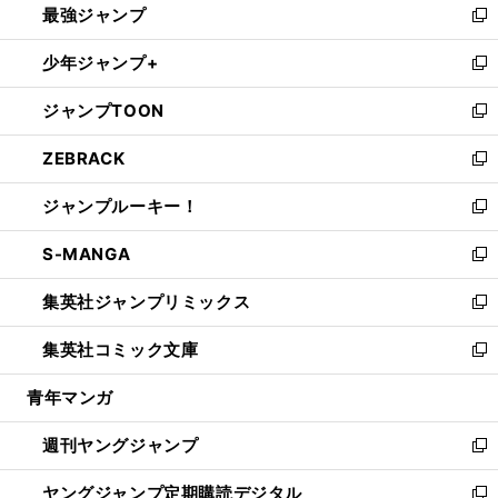
最強ジャンプ
ド
ィ
い
新
ウ
ン
ウ
し
少年ジャンプ+
で
ド
ィ
い
新
開
ウ
ン
ウ
し
ジャンプTOON
く
で
ド
ィ
い
新
開
ウ
ン
ウ
し
ZEBRACK
く
で
ド
ィ
い
新
開
ウ
ン
ウ
し
ジャンプルーキー！
く
で
ド
ィ
い
新
開
ウ
ン
ウ
し
S-MANGA
く
で
ド
ィ
い
新
開
ウ
ン
ウ
し
集英社ジャンプリミックス
く
で
ド
ィ
い
新
開
ウ
ン
ウ
し
集英社コミック文庫
く
で
ド
ィ
い
新
開
ウ
ン
ウ
し
青年マンガ
く
で
ド
ィ
い
開
ウ
ン
ウ
週刊ヤングジャンプ
く
で
ド
ィ
新
開
ウ
ン
し
ヤングジャンプ定期購読デジタル
く
で
ド
い
新