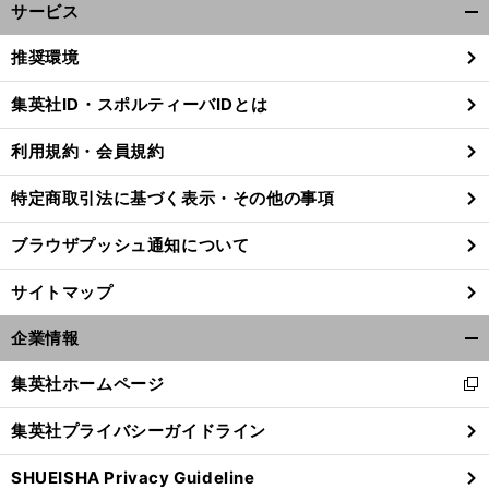
サービス
開
く/
推奨環境
閉
じ
集英社ID・スポルティーバIDとは
る
利用規約・会員規約
特定商取引法に基づく表示・その他の事項
ブラウザプッシュ通知について
サイトマップ
企業情報
開
く/
集英社ホームページ
新
閉
久
？
し
じ
保建英との相性は
庶民的すぎるビジャレアル本拠地とCLベスト４
集英社プライバシーガイドライン
い
る
ウ
SHUEISHA Privacy Guideline
ィ