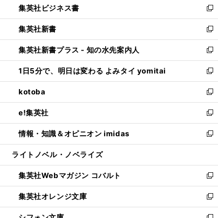
集英社ビジネス書
く
で
ド
い
新
開
ウ
ウ
し
集英社新書
く
で
ィ
い
新
開
ン
ウ
し
集英社新書プラス - 知の水先案内人
く
ド
ィ
い
新
ウ
ン
ウ
し
1日5分で、明日は変わる よみタイ yomitai
で
ド
ィ
い
新
開
ウ
ン
ウ
し
kotoba
く
で
ド
ィ
い
新
開
ウ
ン
ウ
し
e!集英社
く
で
ド
ィ
い
新
開
ウ
ン
ウ
し
情報・知識＆オピニオン imidas
く
で
ド
ィ
い
新
開
ウ
ン
ウ
し
ライトノベル・ノベライズ
く
で
ド
ィ
い
開
ウ
ン
ウ
集英社Webマガジン コバルト
く
で
ド
ィ
新
開
ウ
ン
し
集英社オレンジ文庫
く
で
ド
い
新
開
ウ
ウ
し
シフォン文庫
く
で