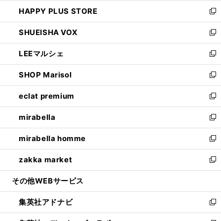
ン
ウ
し
HAPPY PLUS STORE
ド
ィ
い
新
ウ
ン
ウ
し
SHUEISHA VOX
で
ド
ィ
い
新
開
ウ
ン
ウ
し
LEEマルシェ
く
で
ド
ィ
い
新
開
ウ
ン
ウ
し
SHOP Marisol
く
で
ド
ィ
い
新
開
ウ
ン
ウ
し
eclat premium
く
で
ド
ィ
い
新
開
ウ
ン
ウ
し
mirabella
く
で
ド
ィ
い
新
開
ウ
ン
ウ
し
mirabella homme
く
で
ド
ィ
い
新
開
ウ
ン
ウ
し
zakka market
く
で
ド
ィ
い
新
開
ウ
ン
ウ
し
その他WEBサービス
く
で
ド
ィ
い
開
ウ
ン
ウ
集英社アドナビ
く
で
ド
ィ
新
開
ウ
ン
し