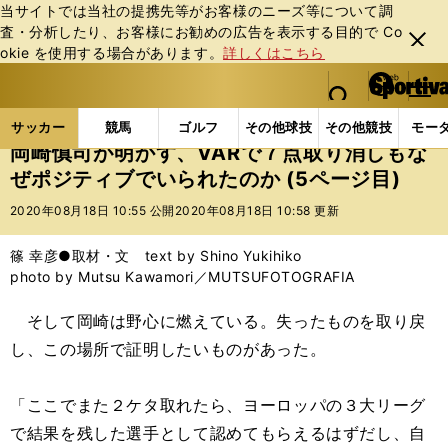
当サイトでは当社の提携先等がお客様のニーズ等について調
査・分析したり、お客様にお勧めの広告を表⽰する⽬的で Co
閉じ
okie を使⽤する場合があります。
詳しくはこちら
る
マイペ
web Sportiva (webスポルティーバ)
検索
メニュ
we
ー
サッカーの記事一覧
海外サッカー
海外サッカー
b
ジ
サッカー
競馬
ゴルフ
その他球技
その他競技
モー
ス
岡崎慎司が明かす、VARで７点取り消しもな
ポ
ぜポジティブでいられたのか (5ページ目)
ル
テ
2020年08月18日 10:55 公開
2020年08月18日 10:58 更新
ィ
ー
篠 幸彦●取材・文 text by Shino Yukihiko
バ
photo by Mutsu Kawamori／MUTSUFOTOGRAFIA
そして岡崎は野心に燃えている。失ったものを取り戻
し、この場所で証明したいものがあった。
「ここでまた２ケタ取れたら、ヨーロッパの３大リーグ
で結果を残した選手として認めてもらえるはずだし、自