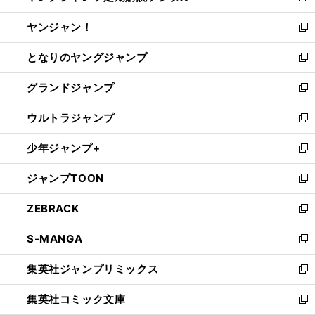
開
ウ
ウ
し
ヤンジャン！
く
で
ィ
い
新
開
ン
ウ
し
となりのヤングジャンプ
く
ド
ィ
い
新
ウ
ン
ウ
し
グランドジャンプ
で
ド
ィ
い
新
開
ウ
ン
ウ
し
ウルトラジャンプ
く
で
ド
ィ
い
新
開
ウ
ン
ウ
し
少年ジャンプ+
く
で
ド
ィ
い
新
開
ウ
ン
ウ
し
ジャンプTOON
く
で
ド
ィ
い
新
開
ウ
ン
ウ
し
ZEBRACK
く
で
ド
ィ
い
新
開
ウ
ン
ウ
し
S-MANGA
く
で
ド
ィ
い
新
開
ウ
ン
ウ
し
集英社ジャンプリミックス
く
で
ド
ィ
い
新
開
ウ
ン
ウ
し
集英社コミック文庫
く
で
ド
ィ
い
新
開
ウ