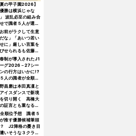
夏の甲子園2026】
優勝は横浜じゃな
」 波乱必至の組み合
せで識者５人が選ん
優勝校はここだ！
お前がラクして生意
だな」「あいつ若い
せに」厳しい言葉を
びせられるも佐藤慎
郎が貫いた誇りとフ
春制が導入されたJ1
ンへの思い
ーグ2026－27シー
ンの行方はいかに!?
５人の識者が全順位
大胆予想
野昌磨は本田真凜と
アイスダンスで新境
を切り開く 高橋大
の証言とも重なる課
と楽しさ
1全順位予想 識者５
が推す優勝候補筆頭
？ J2降格の憂き目
遭いそうな３クラブ