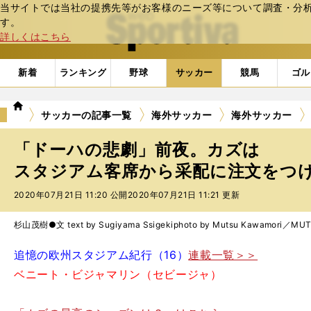
当サイトでは当社の提携先等がお客様のニーズ等について調査・分析し
web Sportiva (webスポルティーバ)
す。
詳しくはこちら
新着
ランキング
野球
サッカー
競馬
ゴル
we
サッカーの記事一覧
海外サッカー
海外サッカー
b
ス
「ドーハの悲劇」前夜。カズは
ポ
ル
スタジアム客席から采配に注文をつ
テ
2020年07月21日 11:20 公開
2020年07月21日 11:21 更新
ィ
ー
バ
杉山茂樹●文 text by Sugiyama Ssigeki
photo by Mutsu Kawamori／M
追憶の欧州スタジアム紀行（16）
連載一覧＞＞
ベニート・ビジャマリン（セビージャ）