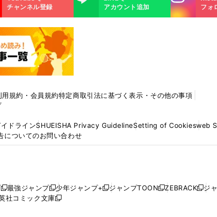
m
チャンネル登録
アカウント追加
フォ
利用規約・会員規約
特定商取引法に基づく表示・その他の事項
プ
ガイドライン
SHUEISHA Privacy Guideline
Setting of Cookies
web 
告についてのお問い合わせ
プ
最強ジャンプ
少年ジャンプ+
ジャンプTOON
ZEBRACK
ジ
新
新
新
新
新
英社コミック文庫
し
新
し
し
し
し
い
い
し
い
い
い