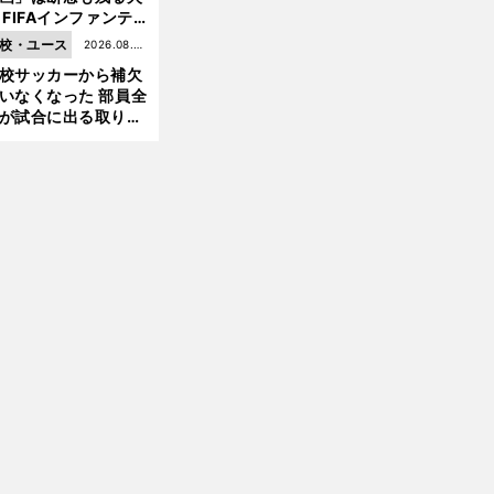
 FIFAインファンテ
ーノ会長体制に何が
校・ユース
2026.08.05
きているのか
校サッカーから補欠
更新
いなくなった 部員全
が試合に出る取り組
が進んでいる
前
へ