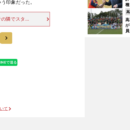
いう印象だった。
種
ィ
高
起
者の隣でスタン
高
が早々にベンチ
が
員
。テストになら
次
み
LINEで送る
来季レアルならモドリッチの代役候補に
ついて