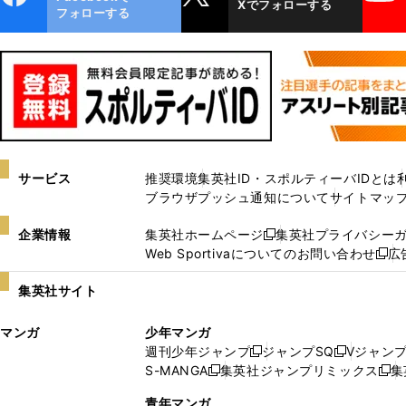
Xでフォローする
ok
フォローする
サービス
推奨環境
集英社ID・スポルティーバIDとは
ブラウザプッシュ通知について
サイトマッ
企業情報
集英社ホームページ
集英社プライバシー
新
Web Sportivaについてのお問い合わせ
広
し
新
い
し
集英社サイト
ウ
い
ィ
ウ
マンガ
少年マンガ
ン
ィ
週刊少年ジャンプ
ジャンプSQ
Vジャン
ド
ン
新
新
S-MANGA
集英社ジャンプリミックス
集
ウ
ド
新
し
し
新
で
ウ
し
い
い
し
青年マンガ