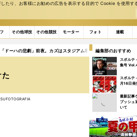
たり、お客様にお勧めの広告を表⽰する⽬的で Cookie を使⽤す
フ
その他球技
その他競技
モーター
フォト
連載
「ドーハの悲劇」前夜。カズはスタジアム客席から采配に注文をつ
編集部のおすすめ
スポルテ
集号 Vol
けた
スポルテ
月16日発
最新記事
UTSUFOTOGRAFIA
プッシュ
いて