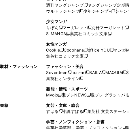
開
で
い
ウ
ウ
い
週刊ヤングジャンプ
ヤングジャンプ定期
新
く
開
ウ
ィ
ィ
ウ
ウルトラジャンプ
少年ジャンプ+
ジャン
新
し
新
く
ィ
ン
ン
ィ
し
い
し
ン
ド
ド
ン
少女マンガ
い
ウ
い
ド
ウ
ウ
ド
りぼん
マーガレット
別冊マーガレット
新
新
新
ウ
ィ
ウ
ウ
で
で
ウ
S-MANGA
集英社コミック文庫
し
新
し
新
ィ
ン
ィ
で
開
開
で
い
し
い
し
ン
ド
ン
女性マンガ
開
く
く
開
ウ
い
ウ
い
ド
ウ
ド
Cookie
Cocohana
office YOU
マンガM
く
く
新
新
新
ィ
ウ
ィ
ウ
ウ
で
ウ
集英社コミック文庫
し
新
し
し
ン
ィ
ン
ィ
で
開
で
い
し
い
い
ド
ン
ド
ン
取材・ファッション
ファッション・美容
開
く
開
ウ
い
ウ
ウ
ウ
ド
ウ
ド
Seventeen
non-no
BAILA
MAQUIA
S
く
く
新
新
新
新
ィ
ウ
ィ
ィ
で
ウ
で
ウ
集英社オンライン
し
新
し
し
し
ン
ィ
ン
ン
開
で
開
で
い
し
い
い
い
ド
ン
ド
ド
芸能・情報・スポーツ
く
開
く
開
ウ
い
ウ
ウ
ウ
ウ
ド
ウ
ウ
Myojo
週プレNEWS
週プレ グラジャパ!
く
く
新
新
新
ィ
ウ
ィ
ィ
ィ
で
ウ
で
で
し
し
ン
ィ
ン
ン
ン
書籍
文芸・文庫・総合
開
で
開
開
い
い
ド
ン
ド
ド
ド
すばる
小説すばる
集英社 文芸ステーシ
く
開
く
く
新
新
ウ
ウ
ウ
ド
ウ
ウ
ウ
く
し
し
ィ
ィ
学芸・ノンフィクション・新書
で
ウ
で
で
で
い
い
ン
ン
集英社学芸部 - 学芸・ノンフィクション
開
で
開
開
開
新