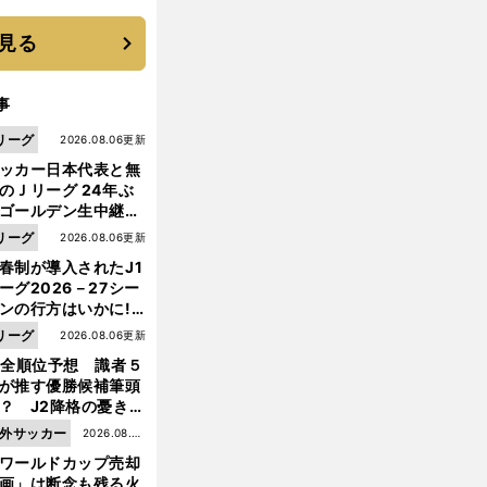
は？
見る
事
リーグ
2026.08.06更新
ッカー日本代表と無
のＪリーグ 24年ぶ
ゴールデン生中継の
幕戦でヘタな試合は
リーグ
2026.08.06更新
せられない
春制が導入されたJ1
ーグ2026－27シー
ンの行方はいかに!?
５人の識者が全順位
リーグ
2026.08.06更新
大胆予想
1全順位予想 識者５
が推す優勝候補筆頭
？ J2降格の憂き目
遭いそうな３クラブ
外サッカー
2026.08.05
は？
ワールドカップ売却
更新
画」は断念も残る火