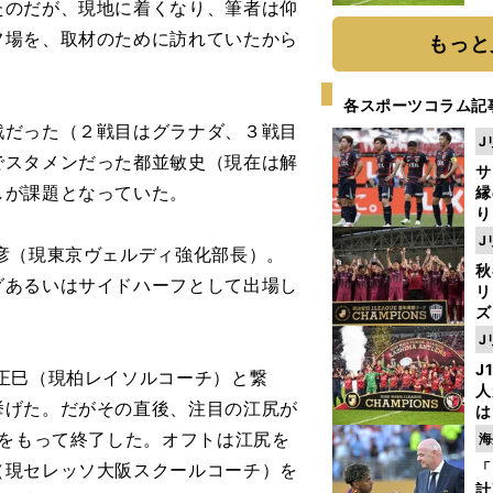
のだが、現地に着くなり、筆者は仰
と
フ場を、取材のために訪れていたから
もっと
各スポーツコラム記
だった（２戦目はグラナダ、３戦目
J
でスタメンだった都並敏史（現在は解
サ
しが課題となっていた。
縁
り
開
J
彦（現東京ヴェルディ強化部長）。
見
秋
グあるいはサイドハーフとして出場し
リ
ズ
J
を
J
正巳（現柏レイソルコーチ）と繋
人
挙げた。だがその直後、注目の江尻が
は
に
分をもって終了した。オフトは江尻を
海
と
（現セレッソ大阪スクールコーチ）を
「
計