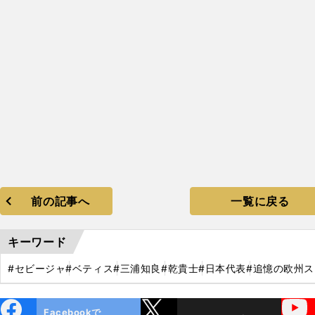
前の記事へ
一覧に戻る
キーワード
#セビージャ
#ベティス
#三浦知良
#乾貴士
#日本代表
#追憶の欧州
ebo
X
YouTube
Facebookで