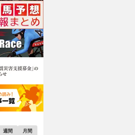
週間
月間