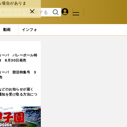
る場合がありま
マイペ
閉じ
検索
メニュ
ー
る
す
ジ
る
動画
インフォ
けた
ィーバ バレーボール特
.4 6月30日発売
ィーバ 部活特集号 3
売
などのお知らせが届く
通知を受け取る方法につ