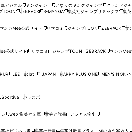
ウ
ウ
い
ウ
ウ
ウ
購読デジタル
ヤンジャン！
となりのヤングジャンプ
グランドジ
新
新
新
ィ
ィ
ウ
ィ
ィ
ィ
プTOON
ZEBRACK
S-MANGA
集英社ジャンプリミックス
集英
新
し
新
し
新
し
新
ン
ン
ィ
ン
ン
ン
し
い
し
い
し
い
し
ド
ド
ン
ド
ド
ド
い
ウ
い
ウ
い
ウ
い
ウ
ウ
ド
ウ
ウ
ウ
マンガMee公式サイト
リマコミ
ジャンプTOON
ZEBRACK
マン
新
新
新
新
ウ
ィ
ウ
ィ
ウ
ィ
ウ
で
で
ウ
で
で
で
し
し
し
し
し
ィ
ン
ィ
ン
ィ
ン
ィ
開
開
で
開
開
開
い
い
い
い
い
ン
ド
ン
ド
ン
ド
ン
く
く
開
く
く
く
ウ
ウ
ウ
ウ
ウ
ド
ウ
ド
ウ
ド
ウ
ド
ee公式サイト
リマコミ
ジャンプTOON
ZEBRACK
マンガMeet
く
新
新
新
新
ィ
ィ
ィ
ィ
ィ
ウ
で
ウ
で
ウ
で
ウ
し
し
し
し
ン
ン
ン
ン
ン
で
開
で
開
で
開
で
い
い
い
い
ド
ド
ド
ド
ド
開
く
開
く
開
く
開
ウ
ウ
ウ
ウ
ウ
ウ
ウ
ウ
ウ
PUR
LEE
eclat
T JAPAN
HAPPY PLUS ONE
MEN'S NON-
く
く
く
く
新
新
新
新
新
ィ
ィ
ィ
ィ
で
で
で
で
で
し
し
し
し
し
ン
ン
ン
ン
開
開
開
開
開
い
い
い
い
い
ド
ド
ド
ド
く
く
く
く
く
ウ
ウ
ウ
ウ
ウ
ウ
ウ
ウ
ウ
Sportiva
パラスポ
新
新
ィ
ィ
ィ
ィ
ィ
で
で
で
で
し
し
し
ン
ン
ン
ン
ン
開
開
開
開
い
い
い
ド
ド
ド
ド
ド
ョン
web 集英社文庫
青春と読書
アジア人物史
く
く
く
く
新
新
新
新
ウ
ウ
ウ
ウ
ウ
ウ
ウ
ウ
し
し
し
し
ィ
ィ
ィ
で
で
で
で
で
い
い
い
い
ン
ン
ン
集英社ビジネス書
集英社新書
集英社新書プラス - 知の水先案内人
開
開
開
開
開
新
新
新