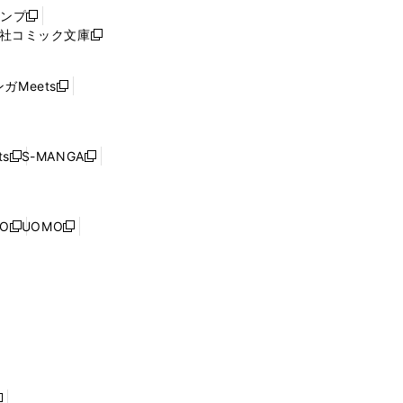
ウ
ャンプ
新
ィ
社コミック文庫
し
新
ン
い
し
ド
ウ
い
ウ
ガMeets
新
ィ
ウ
で
し
ン
ィ
開
い
ド
ン
く
ウ
ウ
ド
s
S-MANGA
新
新
ィ
で
ウ
し
し
ン
開
で
い
い
ド
く
開
ウ
ウ
ウ
NO
UOMO
く
新
新
ィ
ィ
で
し
し
ン
ン
開
い
い
ド
ド
く
ウ
ウ
ウ
ウ
ィ
ィ
で
で
ン
ン
開
開
ド
ド
く
く
ウ
ウ
で
で
開
開