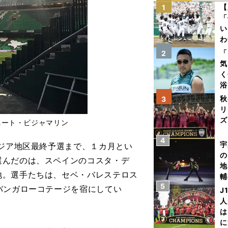
【
1
「
い
わ
だ
「
2
気
く
浴
太
秋
3
ァ
リ
ズ
ニート・ビジャマリン
4
を
宇
ジア地区最終予選まで、１カ月とい
の
選んだのは、スペインのコスタ・デ
地
地。選手たちは、セベ・バレステロス
輔
5
題
バンガローコテージを宿にしてい
J
人
は
に