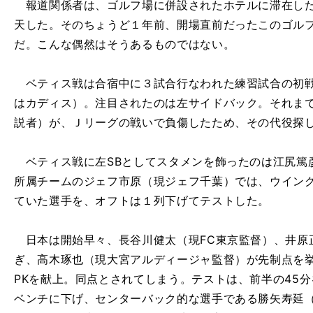
報道関係者は、ゴルフ場に併設されたホテルに滞在した
天した。そのちょうど１年前、開場直前だったこのゴル
だ。こんな偶然はそうあるものではない。
ベティス戦は合宿中に３試合行なわれた練習試合の初戦
はカディス）。注目されたのは左サイドバック。それま
説者）が、Ｊリーグの戦いで負傷したため、その代役探
ベティス戦に左SBとしてスタメンを飾ったのは江尻篤
所属チームのジェフ市原（現ジェフ千葉）では、ウイン
ていた選手を、オフトは１列下げてテストした。
日本は開始早々、長谷川健太（現FC東京監督）、井原
ぎ、高木琢也（現大宮アルディージャ監督）が先制点を
PKを献上。同点とされてしまう。テストは、前半の45
ベンチに下げ、センターバック的な選手である勝矢寿延