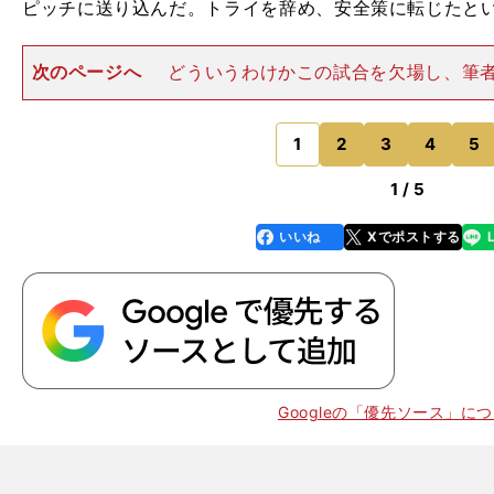
ピッチに送り込んだ。トライを辞め、安全策に転じたと
次のページへ
どういうわけかこの試合を欠場し、筆
ド観戦していたカズこと三浦知良（現横浜FC）は、江尻
に下がる姿を見て「こんなに早く代えちゃダメなんだよ
ないだろ」と、その采配
1
2
3
4
5
のページへ
1 / 5
。
いいね
Xでポストする
line
faceboo
x
k
Googleの「優先ソース」に