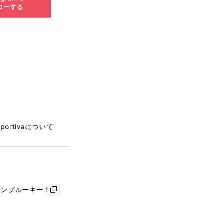
ローする
Sportivaについて
ャンプルーキー！
新
し
い