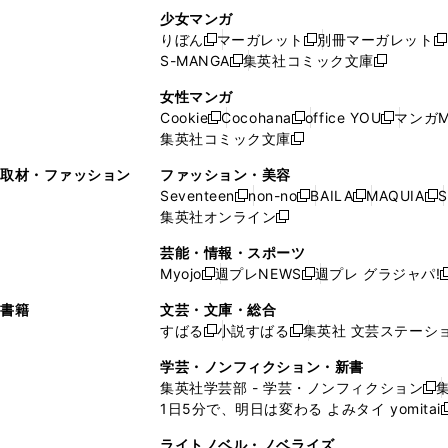
し
い
し
ン
ド
ド
ン
少女マンガ
い
ウ
い
ド
ウ
ウ
ド
りぼん
マーガレット
別冊マーガレット
新
新
新
ウ
ィ
ウ
ウ
で
で
ウ
S-MANGA
集英社コミック文庫
し
新
し
新
ィ
ン
ィ
で
開
開
で
い
し
い
し
ン
ド
ン
女性マンガ
開
く
く
開
ウ
い
ウ
い
ド
ウ
ド
Cookie
Cocohana
office YOU
マンガM
く
く
新
新
新
ィ
ウ
ィ
ウ
ウ
で
ウ
集英社コミック文庫
し
新
し
し
ン
ィ
ン
ィ
で
開
で
い
し
い
い
ド
ン
ド
ン
取材・ファッション
ファッション・美容
開
く
開
ウ
い
ウ
ウ
ウ
ド
ウ
ド
Seventeen
non-no
BAILA
MAQUIA
S
く
く
新
新
新
新
ィ
ウ
ィ
ィ
で
ウ
で
ウ
集英社オンライン
し
新
し
し
し
ン
ィ
ン
ン
開
で
開
で
い
し
い
い
い
ド
ン
ド
ド
芸能・情報・スポーツ
く
開
く
開
ウ
い
ウ
ウ
ウ
ウ
ド
ウ
ウ
Myojo
週プレNEWS
週プレ グラジャパ!
く
く
新
新
新
ィ
ウ
ィ
ィ
ィ
で
ウ
で
で
し
し
ン
ィ
ン
ン
ン
書籍
文芸・文庫・総合
開
で
開
開
い
い
ド
ン
ド
ド
ド
すばる
小説すばる
集英社 文芸ステーシ
く
開
く
く
新
新
ウ
ウ
ウ
ド
ウ
ウ
ウ
く
し
し
ィ
ィ
学芸・ノンフィクション・新書
で
ウ
で
で
で
い
い
ン
ン
集英社学芸部 - 学芸・ノンフィクション
開
で
開
開
開
新
ウ
ウ
ド
ド
1日5分で、明日は変わる よみタイ yomitai
く
開
く
く
く
し
新
ィ
ィ
ウ
ウ
く
い
ン
ン
ライトノベル・ノベライズ
で
で