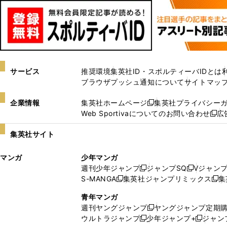
サービス
推奨環境
集英社ID・スポルティーバIDとは
ブラウザプッシュ通知について
サイトマッ
企業情報
集英社ホームページ
集英社プライバシー
新
Web Sportivaについてのお問い合わせ
広
し
新
い
し
集英社サイト
ウ
い
ィ
ウ
マンガ
少年マンガ
ン
ィ
週刊少年ジャンプ
ジャンプSQ
Vジャン
ド
ン
新
新
S-MANGA
集英社ジャンプリミックス
集
ウ
ド
新
し
し
新
で
ウ
し
い
い
し
青年マンガ
開
で
い
ウ
ウ
い
週刊ヤングジャンプ
ヤングジャンプ定期
新
く
開
ウ
ィ
ィ
ウ
ウルトラジャンプ
少年ジャンプ+
ジャン
新
し
新
く
ィ
ン
ン
ィ