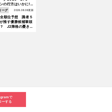
ンの行方はいかに!?
５人の識者が全順位
リーグ
2026.08.06更新
大胆予想
1全順位予想 識者５
が推す優勝候補筆頭
？ J2降格の憂き目
遭いそうな３クラブ
は？
agramで
ローする