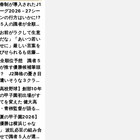
春制が導入されたJ1
ーグ2026－27シー
ンの行方はいかに!?
５人の識者が全順位
大胆予想
お前がラクして生意
だな」「あいつ若い
せに」厳しい言葉を
びせられるも佐藤慎
郎が貫いた誇りとフ
1全順位予想 識者５
ンへの思い
が推す優勝候補筆頭
？ J2降格の憂き目
遭いそうな３クラブ
は？
高校野球】創部10年
の甲子園初出場がす
てを変えた 健大高
・青栁監督が語る
機動破壊」はこうし
夏の甲子園2026】
生まれた
優勝は横浜じゃな
」 波乱必至の組み合
せで識者５人が選ん