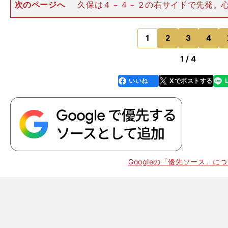
次のページへ
久保は４－４－２の右サイドで先発。
スのかかる試合のはずだが、プレーは落ち着き払ってい
Kマノロ・レイナのロングキックをアンテ・ブディミル
ルを収め、運びながら、相
1
2
3
4
のページへ
1 / 4
いいね
Xでポストする
line
faceboo
x
k
Googleの「優先ソース」に
。