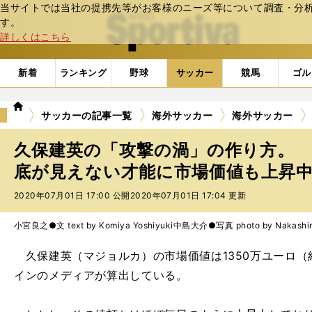
当サイトでは当社の提携先等がお客様のニーズ等について調査・分析し
web Sportiva (webスポルティーバ)
す。
詳しくはこちら
新着
ランキング
野球
サッカー
競馬
ゴル
we
サッカーの記事一覧
海外サッカー
海外サッカー
b
ス
久保建英の「攻撃の渦」の作り方。
ポ
ル
底が見えない才能に市場価値も上昇
テ
2020年07月01日 17:00 公開
2020年07月01日 17:04 更新
ィ
ー
バ
小宮良之●文 text by Komiya Yoshiyuki
中島大介●写真 photo by Nakashim
久保建英（マジョルカ）の市場価値は1350万ユーロ（
インのメディアが算出している。