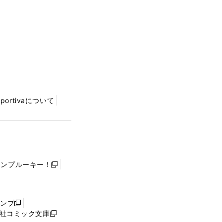
Sportivaについて
ャンプルーキー！
新
し
い
ウ
ャンプ
新
ィ
社コミック文庫
し
新
ン