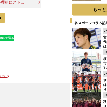
心理的にストレ
だ
た。 ６分、G
もっと
が落としたボー
次
各スポーツコラム記
J
宮
LINEで送る
代
は
が
J
日
横
た
市
T
K
J
ついて
級
サ
ャ
縁
り
開
J
？
見
秋
リ