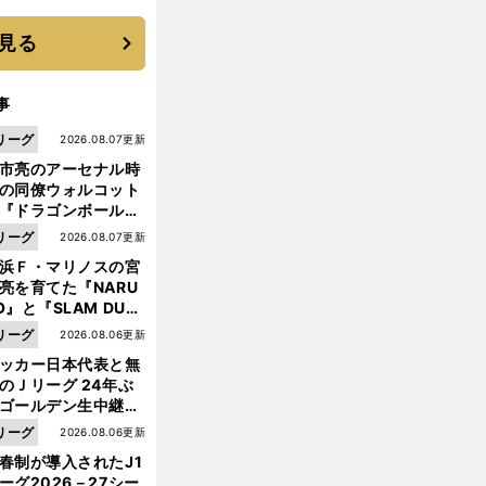
優勝校はここだ！
見る
事
リーグ
2026.08.07更新
市亮のアーセナル時
の同僚ウォルコット
『ドラゴンボール』
大好き ポドルスキは
リーグ
2026.08.07更新
向小次郎に憧れてい
浜Ｆ・マリノスの宮
亮を育てた『NARU
O』と『SLAM DUN
』 中京大中京の同
リーグ
2026.08.06更新
生・木原龍一は"ジ
ッカー日本代表と無
ンプ係"だった
のＪリーグ 24年ぶ
ゴールデン生中継の
幕戦でヘタな試合は
リーグ
2026.08.06更新
せられない
前
へ
春制が導入されたJ1
ーグ2026－27シー