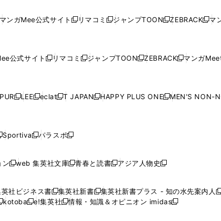
し
い
し
い
し
い
し
ド
ド
ン
ド
ド
ド
い
ウ
い
ウ
い
ウ
い
ウ
ウ
ド
ウ
ウ
ウ
マンガMee公式サイト
リマコミ
ジャンプTOON
ZEBRACK
マン
新
新
新
新
ウ
ィ
ウ
ィ
ウ
ィ
ウ
で
で
ウ
で
で
で
し
し
し
し
し
ィ
ン
ィ
ン
ィ
ン
ィ
開
開
で
開
開
開
い
い
い
い
い
ン
ド
ン
ド
ン
ド
ン
く
く
開
く
く
く
ウ
ウ
ウ
ウ
ウ
ド
ウ
ド
ウ
ド
ウ
ド
ee公式サイト
リマコミ
ジャンプTOON
ZEBRACK
マンガMeet
く
新
新
新
新
ィ
ィ
ィ
ィ
ィ
ウ
で
ウ
で
ウ
で
ウ
し
し
し
し
ン
ン
ン
ン
ン
で
開
で
開
で
開
で
い
い
い
い
ド
ド
ド
ド
ド
開
く
開
く
開
く
開
ウ
ウ
ウ
ウ
ウ
ウ
ウ
ウ
ウ
PUR
LEE
eclat
T JAPAN
HAPPY PLUS ONE
MEN'S NON-
く
く
く
く
新
新
新
新
新
ィ
ィ
ィ
ィ
で
で
で
で
で
し
し
し
し
し
ン
ン
ン
ン
開
開
開
開
開
い
い
い
い
い
ド
ド
ド
ド
く
く
く
く
く
ウ
ウ
ウ
ウ
ウ
ウ
ウ
ウ
ウ
Sportiva
パラスポ
新
新
ィ
ィ
ィ
ィ
ィ
で
で
で
で
し
し
し
ン
ン
ン
ン
ン
開
開
開
開
い
い
い
ド
ド
ド
ド
ド
ョン
web 集英社文庫
青春と読書
アジア人物史
く
く
く
く
新
新
新
新
ウ
ウ
ウ
ウ
ウ
ウ
ウ
ウ
し
し
し
し
ィ
ィ
ィ
で
で
で
で
で
い
い
い
い
ン
ン
ン
集英社ビジネス書
集英社新書
集英社新書プラス - 知の水先案内人
開
開
開
開
開
新
新
新
ウ
ウ
ウ
ウ
ド
ド
ド
kotoba
e!集英社
情報・知識＆オピニオン imidas
く
く
く
く
く
新
し
新
し
新
ィ
ィ
ィ
ィ
ウ
ウ
ウ
し
し
い
し
い
し
ン
ン
ン
ン
で
で
で