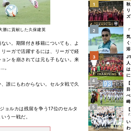
秋
1
リ
ズ
を
大勝に貢献した久保建英
「
2
気
ない。期限付き移籍についても、よ
く
浴
。リーガで活躍するには、リーガで経
太
J
3
ションを崩されては元も子もない。来
ァ
人
..。
は
に
4
と
【
、誰にもわからない。セルタ戦で久
目
べ
崎
5
「
ジョルカは残留を争う17位のセルタ
【
て
「
という一戦だ。
い
わ