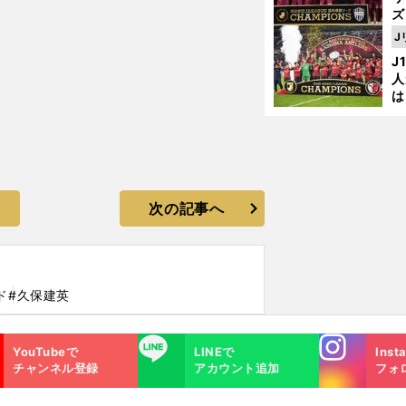
ズ
J
を
J
人
は
に
と
次の記事へ
ド
#久保建英
Instagra
LINE
YouTubeで
LINEで
Inst
m
チャンネル登録
アカウント追加
フォ