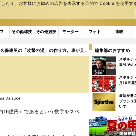
たり、お客様にお勧めの広告を表⽰する⽬的で Cookie を使⽤す
フ
その他球技
その他競技
モーター
フォト
連載
久保建英の「攻撃の渦」の作り方。底が見えない才能に市場価値も
編集部のおすすめ
スポルテ
集号 Vol
中
スポルテ
月16日発
最新記事
a Daisuke
プッシュ
いて
約16億円）であるという数字をスペ