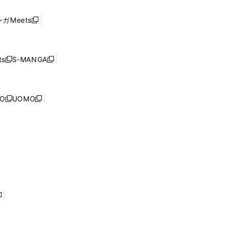
い
し
ド
ウ
い
ウ
ガMeets
新
ィ
ウ
で
し
ン
ィ
開
い
ド
ン
く
ウ
ウ
ド
s
S-MANGA
新
新
ィ
で
ウ
し
し
ン
開
で
い
い
ド
く
開
ウ
ウ
ウ
NO
UOMO
く
新
新
ィ
ィ
で
し
し
ン
ン
開
い
い
ド
ド
く
ウ
ウ
ウ
ウ
ィ
ィ
で
で
ン
ン
開
開
ド
ド
く
く
ウ
ウ
で
で
開
開
く
く
し
い