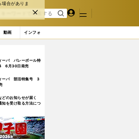
る場合がありま
マイペ
閉じ
検索
メニュ
ー
る
す
ジ
る
動画
インフォ
上昇中
ィーバ バレーボール特
.4 6月30日発売
ィーバ 部活特集号 3
売
などのお知らせが届く
通知を受け取る方法につ