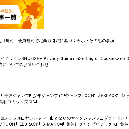
利用規約・会員規約
特定商取引法に基づく表示・その他の事項
プ
ガイドライン
SHUEISHA Privacy Guideline
Setting of Cookies
web 
告についてのお問い合わせ
プ
最強ジャンプ
少年ジャンプ+
ジャンプTOON
ZEBRACK
ジ
新
新
新
新
新
英社コミック文庫
し
新
し
し
し
し
い
い
し
い
い
い
ウ
ウ
い
ウ
ウ
ウ
購読デジタル
ヤンジャン！
となりのヤングジャンプ
グランドジ
新
新
新
ィ
ィ
ウ
ィ
ィ
ィ
プTOON
ZEBRACK
S-MANGA
集英社ジャンプリミックス
集英
新
し
新
し
新
し
新
ン
ン
ィ
ン
ン
ン