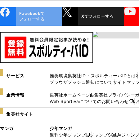
ebo
X
YouTube
Facebookで
Xでフォローする
ok
フォローする
サービス
推奨環境
集英社ID・スポルティーバIDとは
ブラウザプッシュ通知について
サイトマッ
企業情報
集英社ホームページ
集英社プライバシー
新
Web Sportivaについてのお問い合わせ
広
し
新
い
し
集英社サイト
ウ
い
ィ
ウ
マンガ
少年マンガ
ン
ィ
週刊少年ジャンプ
ジャンプSQ
Vジャン
ド
ン
新
新