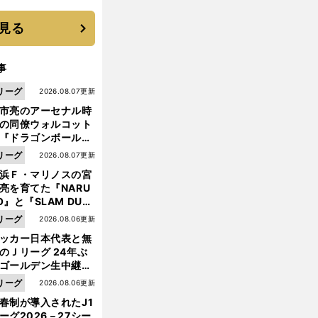
 それでもプロではな
大学進学を選ぶ理由
見る
事
リーグ
2026.08.07更新
市亮のアーセナル時
の同僚ウォルコット
『ドラゴンボール』
大好き ポドルスキは
リーグ
2026.08.07更新
向小次郎に憧れてい
浜Ｆ・マリノスの宮
亮を育てた『NARU
O』と『SLAM DUN
』 中京大中京の同
リーグ
2026.08.06更新
生・木原龍一は"ジ
ッカー日本代表と無
ンプ係"だった
のＪリーグ 24年ぶ
ゴールデン生中継の
幕戦でヘタな試合は
リーグ
2026.08.06更新
せられない
春制が導入されたJ1
ーグ2026－27シー