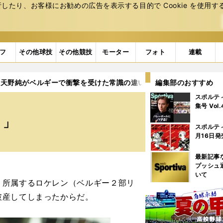
たり、お客様にお勧めの広告を表⽰する⽬的で Cookie を使⽤す
フ
その他球技
その他競技
モーター
フォト
連載
天野純がベルギーで衝撃を受けた常識の違い。「こんなに怒られる
編集部のおすすめ
スポルテ
集号 Vol
？」
スポルテ
月16日発
最新記事
プッシュ
いて
所属するロケレン（ベルギー２部リ
破産してしまったからだ。