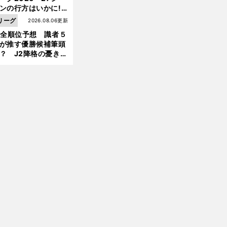
ンの行方はいかに!?
前
へ
５人の識者が全順位
リーグ
2026.08.06更新
大胆予想
1全順位予想 識者５
が推す優勝候補筆頭
？ J2降格の憂き目
遭いそうな３クラブ
は？