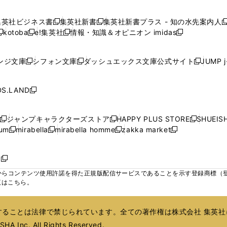
ウ
ウ
ウ
ウ
ウ
し
し
し
し
ィ
ィ
ィ
で
で
で
で
で
い
い
い
い
ン
ン
ン
集英社ビジネス書
集英社新書
集英社新書プラス - 知の水先案内人
開
開
開
開
開
新
新
新
ウ
ウ
ウ
ウ
ド
ド
ド
kotoba
e!集英社
情報・知識＆オピニオン imidas
く
く
く
く
く
新
し
新
し
新
ィ
ィ
ィ
ィ
ウ
ウ
ウ
し
し
い
し
い
し
ン
ン
ン
ン
で
で
で
い
い
ウ
い
ウ
い
ド
ド
ド
ド
ンジ文庫
シフォン文庫
ダッシュエックス文庫公式サイト
JUMP 
開
開
開
新
新
新
ウ
ウ
ィ
ウ
ィ
ウ
ウ
ウ
ウ
ウ
く
く
く
し
し
し
ィ
ィ
ン
ィ
ン
ィ
で
で
で
で
い
い
い
ン
ン
ド
ン
ド
ン
S.LAND
開
開
開
開
新
ウ
ウ
ウ
ド
ド
ウ
ド
ウ
ド
く
く
く
く
し
ィ
ィ
ィ
ウ
ウ
で
ウ
で
ウ
い
ン
ン
ン
ジャンプキャラクターズストア
HAPPY PLUS STORE
SHUEIS
で
で
開
で
開
で
新
新
新
ウ
ド
ド
ド
ium
mirabella
mirabella homme
zakka market
開
開
く
開
く
開
し
新
新
新
し
新
し
ィ
ウ
ウ
ウ
く
く
く
く
い
し
し
い
し
し
い
ン
で
で
で
ウ
い
い
ウ
い
い
ウ
ド
ボ
開
開
開
新
ィ
ウ
ウ
ィ
ウ
ウ
ィ
ウ
く
く
く
し
らコンテンツ使用許諾を得た正規版配信サービスであることを示す登録商標（登録番
ン
ィ
ィ
ン
ィ
ィ
ン
で
い
覧はこちら。
ド
ン
ン
ド
ン
ン
ド
開
ウ
ウ
ド
ド
ウ
ド
ド
ウ
く
ィ
で
ウ
ウ
で
ウ
ウ
で
ることは法律で禁じられています。全ての著作権は株式会社 集英社
ン
開
で
で
開
で
で
開
ド
HA Inc. All Rights Reserved.