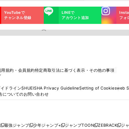
Instagra
LINE
YouTubeで
LINEで
Inst
m
チャンネル登録
アカウント追加
フォ
利用規約・会員規約
特定商取引法に基づく表示・その他の事項
プ
ガイドライン
SHUEISHA Privacy Guideline
Setting of Cookies
web 
告についてのお問い合わせ
プ
最強ジャンプ
少年ジャンプ+
ジャンプTOON
ZEBRACK
ジ
新
新
新
新
新