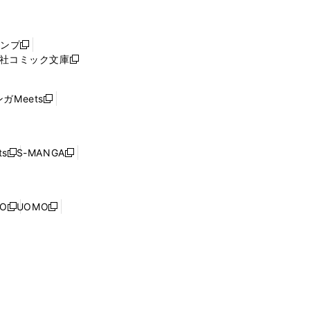
し
い
ウ
ャンプ
新
ィ
社コミック文庫
し
新
ン
い
し
ド
ウ
い
ウ
ガMeets
新
ィ
ウ
で
し
ン
ィ
開
い
ド
ン
く
ウ
ウ
ド
s
S-MANGA
新
新
ィ
で
ウ
し
し
ン
開
で
い
い
ド
く
開
ウ
ウ
ウ
NO
UOMO
く
新
新
ィ
ィ
で
し
し
ン
ン
開
い
い
ド
ド
く
ウ
ウ
ウ
ウ
ィ
ィ
で
で
ン
ン
開
開
ド
ド
く
く