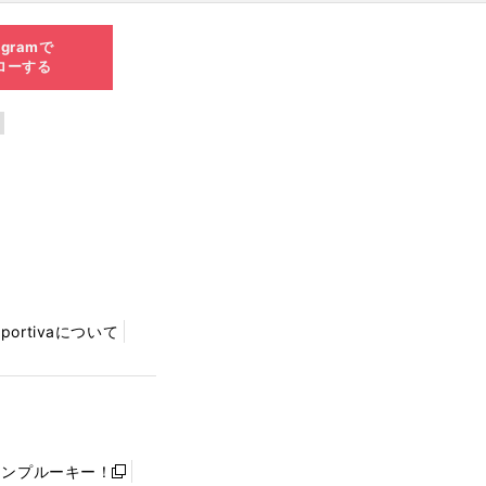
agramで
ローする
Sportivaについて
ャンプルーキー！
新