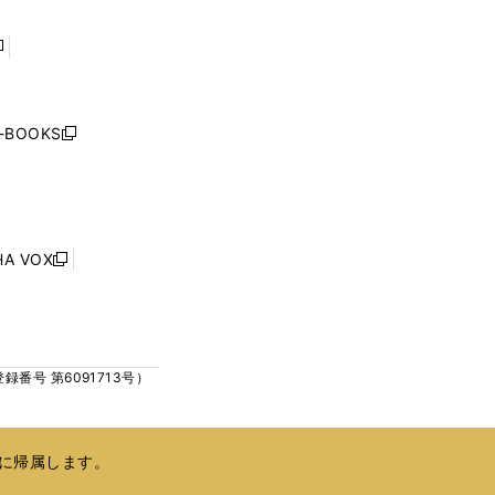
ウ
ウ
で
で
開
開
く
く
し
い
ウ
j-BOOKS
新
ィ
し
ン
い
ド
ウ
ウ
ィ
で
ン
HA VOX
開
新
ド
く
し
ウ
い
で
ウ
開
ィ
く
号 第6091713号）
ン
ド
ウ
で
に帰属します。
開