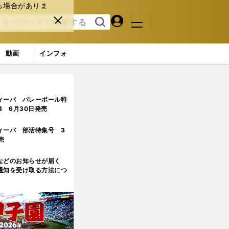
る場合がありま
マイペ
閉じ
検索
メニュ
ー
る
す
ジ
る
動画
インフォ
の？」
ィーバ バレーボール特
.4 6月30日発売
ィーバ 部活特集号 3
売
などのお知らせが届く
通知を受け取る方法につ