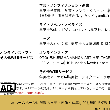
ウ
ド
ウ
ウ
ウ
く
し
し
ィ
ィ
学芸・ノンフィクション・新書
で
ウ
で
で
で
い
い
ン
ン
集英社学芸部 - 学芸・ノンフィクション
開
で
開
開
開
新
ウ
ウ
ド
ド
1日5分で、明日は変わる よみタイ yomitai
く
開
く
く
く
し
新
ィ
ィ
ウ
ウ
く
い
ン
ン
ライトノベル・ノベライズ
で
で
ウ
ド
ド
集英社Webマガジン コバルト
集英社オレ
開
開
新
ィ
ウ
ウ
く
く
し
ン
キッズ
で
で
い
ド
集英社みらい文庫
集英社の児童図書 S-KID
開
開
新
ウ
ウ
く
く
し
ィ
オンラインストア・
オンラインストア
で
い
ン
その他WEBサービス
OTO
SHUEISHA MANGA-ART HERITAGE
開
新
ウ
ド
LEEマルシェ
SHOP Marisol
eclat prem
く
し
新
新
ィ
ウ
い
し
し
ン
その他WEBサービス
で
ウ
い
い
ド
集英社アドナビ
集英社エディターズ・ラ
開
新
ィ
ウ
ウ
ウ
く
し
ABJマークは、この電子書店・電子書籍配信サービスが、著作権者か
ン
ィ
ィ
で
い
です。ABJマークの詳細、ABJマークを掲示しているサービスの一
ド
ン
ン
開
https://aebs.or.jp/
ウ
新
ウ
ド
ド
く
し
ィ
で
ウ
ウ
い
本ホームページに記載の文章・画像・写真などを無断で複製す
ン
開
で
で
ウ
ド
© SHUEIS
ィ