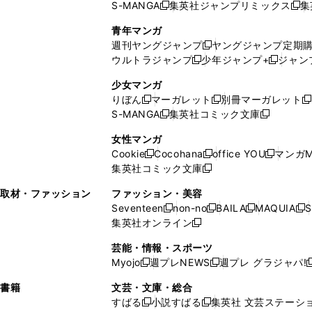
S-MANGA
集英社ジャンプリミックス
集
ウ
ド
新
し
し
新
で
ウ
し
い
い
し
青年マンガ
開
で
い
ウ
ウ
い
週刊ヤングジャンプ
ヤングジャンプ定期
新
く
開
ウ
ィ
ィ
ウ
ウルトラジャンプ
少年ジャンプ+
ジャン
新
し
新
く
ィ
ン
ン
ィ
し
い
し
ン
ド
ド
ン
少女マンガ
い
ウ
い
ド
ウ
ウ
ド
りぼん
マーガレット
別冊マーガレット
新
新
新
ウ
ィ
ウ
ウ
で
で
ウ
S-MANGA
集英社コミック文庫
し
新
し
新
ィ
ン
ィ
で
開
開
で
い
し
い
し
ン
ド
ン
女性マンガ
開
く
く
開
ウ
い
ウ
い
ド
ウ
ド
Cookie
Cocohana
office YOU
マンガM
く
く
新
新
新
ィ
ウ
ィ
ウ
ウ
で
ウ
集英社コミック文庫
し
新
し
し
ン
ィ
ン
ィ
で
開
で
い
し
い
い
ド
ン
ド
ン
取材・ファッション
ファッション・美容
開
く
開
ウ
い
ウ
ウ
ウ
ド
ウ
ド
Seventeen
non-no
BAILA
MAQUIA
S
く
く
新
新
新
新
ィ
ウ
ィ
ィ
で
ウ
で
ウ
集英社オンライン
し
新
し
し
し
ン
ィ
ン
ン
開
で
開
で
い
し
い
い
い
ド
ン
ド
ド
芸能・情報・スポーツ
く
開
く
開
ウ
い
ウ
ウ
ウ
ウ
ド
ウ
ウ
Myojo
週プレNEWS
週プレ グラジャパ!
く
く
新
新
新
ィ
ウ
ィ
ィ
ィ
で
ウ
で
で
し
し
ン
ィ
ン
ン
ン
書籍
文芸・文庫・総合
開
で
開
開
い
い
ド
ン
ド
ド
ド
すばる
小説すばる
集英社 文芸ステーシ
く
開
く
く
新
新
ウ
ウ