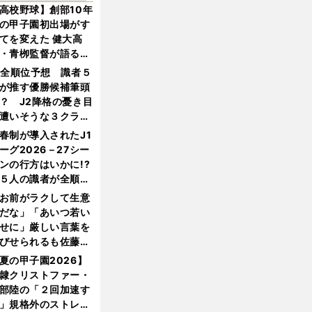
高校野球】創部10年
の甲子園初出場がす
てを変えた 健大高
・青栁監督が語る
機動破壊」はこうし
1全順位予想 識者５
生まれた
が推す優勝候補筆頭
？ J2降格の憂き目
遭いそうな３クラブ
は？
春制が導入されたJ1
ーグ2026－27シー
ンの行方はいかに!?
５人の識者が全順位
大胆予想
お前がラクして生意
だな」「あいつ若い
せに」厳しい言葉を
びせられるも佐藤慎
郎が貫いた誇りとフ
夏の甲子園2026】
ンへの思い
隷クリストファー・
部陸の「２回加速す
」規格外のストレー