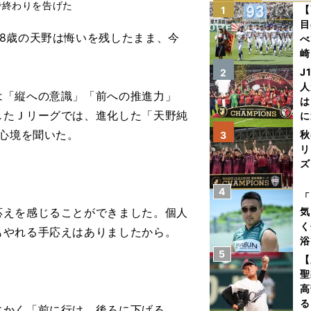
で終わりを告げた
【
1
目
8歳の天野は悔いを残したまま、今
べ
崎
「
J
2
て
人
「縦への意識」「前への推進力」
は
したＪリーグでは、進化した「天野純
に
と
の心境を聞いた。
秋
3
リ
ズ
4
を
「
えを感じることができました。個人
気
く
もやれる手応えはありましたから。
浴
5
太
【
ァ
聖
高
る
かく「前に行け、後ろに下げる