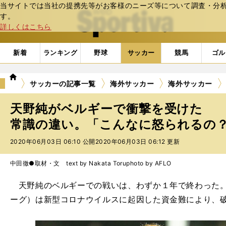
当サイトでは当社の提携先等がお客様のニーズ等について調査・分析し
web Sportiva (webスポルティーバ)
す。
詳しくはこちら
新着
ランキング
野球
サッカー
競馬
ゴル
we
サッカーの記事一覧
海外サッカー
海外サッカー
b
ス
天野純がベルギーで衝撃を受けた
ポ
ル
常識の違い。「こんなに怒られるの
テ
2020年06月03日 06:10 公開
2020年06月03日 06:12 更新
ィ
ー
バ
中田徹●取材・文 text by Nakata Toru
photo by AFLO
天野純のベルギーでの戦いは、わずか１年で終わった。
ーグ）は新型コロナウイルスに起因した資金難により、