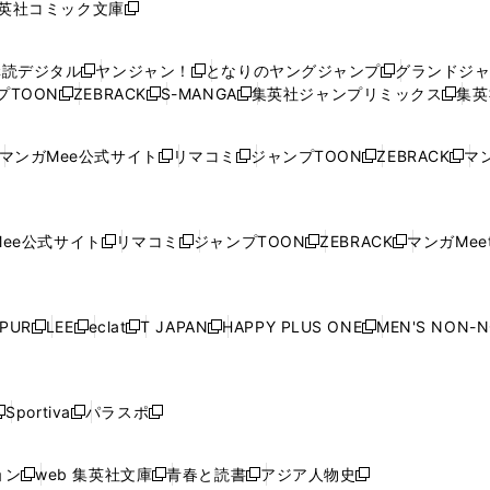
英社コミック文庫
し
新
し
し
し
し
い
い
し
い
い
い
ウ
ウ
い
ウ
ウ
ウ
購読デジタル
ヤンジャン！
となりのヤングジャンプ
グランドジ
新
新
新
ィ
ィ
ウ
ィ
ィ
ィ
プTOON
ZEBRACK
S-MANGA
集英社ジャンプリミックス
集英
新
し
新
し
新
し
新
ン
ン
ィ
ン
ン
ン
し
い
し
い
し
い
し
ド
ド
ン
ド
ド
ド
い
ウ
い
ウ
い
ウ
い
ウ
ウ
ド
ウ
ウ
ウ
マンガMee公式サイト
リマコミ
ジャンプTOON
ZEBRACK
マン
新
新
新
新
ウ
ィ
ウ
ィ
ウ
ィ
ウ
で
で
ウ
で
で
で
し
し
し
し
し
ィ
ン
ィ
ン
ィ
ン
ィ
開
開
で
開
開
開
い
い
い
い
い
ン
ド
ン
ド
ン
ド
ン
く
く
開
く
く
く
ウ
ウ
ウ
ウ
ウ
ド
ウ
ド
ウ
ド
ウ
ド
ee公式サイト
リマコミ
ジャンプTOON
ZEBRACK
マンガMeet
く
新
新
新
新
ィ
ィ
ィ
ィ
ィ
ウ
で
ウ
で
ウ
で
ウ
し
し
し
し
ン
ン
ン
ン
ン
で
開
で
開
で
開
で
い
い
い
い
ド
ド
ド
ド
ド
開
く
開
く
開
く
開
ウ
ウ
ウ
ウ
ウ
ウ
ウ
ウ
ウ
PUR
LEE
eclat
T JAPAN
HAPPY PLUS ONE
MEN'S NON-
く
く
く
く
新
新
新
新
新
ィ
ィ
ィ
ィ
で
で
で
で
で
し
し
し
し
し
ン
ン
ン
ン
開
開
開
開
開
い
い
い
い
い
ド
ド
ド
ド
く
く
く
く
く
ウ
ウ
ウ
ウ
ウ
ウ
ウ
ウ
ウ
Sportiva
パラスポ
新
新
ィ
ィ
ィ
ィ
ィ
で
で
で
で
し
し
し
ン
ン
ン
ン
ン
開
開
開
開
い
い
い
ド
ド
ド
ド
ド
ョン
web 集英社文庫
青春と読書
アジア人物史
く
く
く
く
新
新
新
新
ウ
ウ
ウ