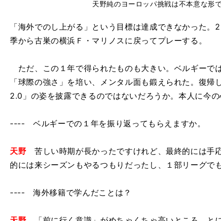
天野純のヨーロッパ挑戦は不本意な形
「海外でのし上がる」という目標は達成できなかった。2
季から古巣の横浜Ｆ・マリノスに戻ってプレーする。
ただ、この１年で得られたものも大きい。ベルギーでは
「球際の強さ」を培い、メンタル面も鍛えられた。復帰
2.0」の姿を披露できるのではないだろうか。本人に今
---- ベルギーでの１年を振り返ってもらえますか。
天野
苦しい時期が長かったですけれど、最終的には手応
的には来シーズンもやるつもりだったし、１部リーグで
---- 海外移籍で学んだことは？
天野
「前に行く意識」がめちゃくちゃ高いところ。とに