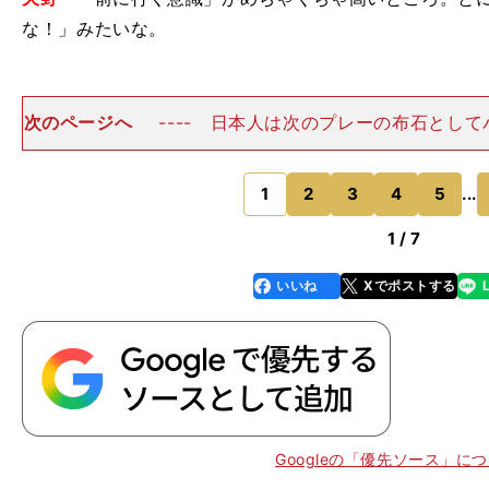
な！」みたいな。
次のページへ
---- 日本人は次のプレーの布石とし
味を見出しますが、ベルギーではすぐブーイングが飛
野 ホント、そうです。だから、日本の感覚でそのまま
クパスを出した時は衝
1
2
3
4
5
...
のページへ
1 / 7
いいね
Xでポストする
line
faceboo
x
k
Googleの「優先ソース」に