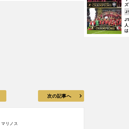
ズ
来季カンプノウに立つ可能性
J
を
J
人
は
に
と
次の記事へ
・マリノス