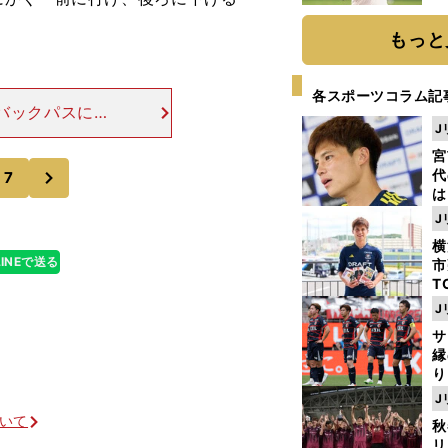
ト
く
もっと
各スポーツコラム記
てバックパスに意
J
びますよね。天
ベルギーでバッ
宮
次
代
7
は
が
J
日
横
た
LINEで送る
市
T
K
J
級
サ
ャ
縁
り
開
J
見
ついて
秋
リ