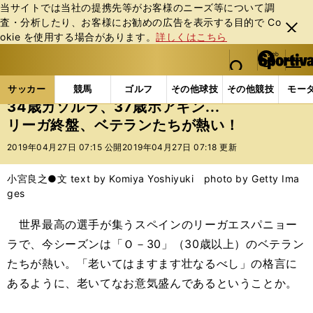
当サイトでは当社の提携先等がお客様のニーズ等について調
査・分析したり、お客様にお勧めの広告を表⽰する⽬的で Co
閉じ
okie を使⽤する場合があります。
詳しくはこちら
る
マイペ
web Sportiva (webスポルティーバ)
検索
メニュ
we
ー
サッカーの記事一覧
海外サッカー
海外サッカー
b
ジ
サッカー
競馬
ゴルフ
その他球技
その他競技
モー
ス
34歳カソルラ、37歳ホアキン...
ポ
リーガ終盤、ベテランたちが熱い！
ル
テ
2019年04月27日 07:15 公開
2019年04月27日 07:18 更新
ィ
ー
小宮良之●文 text by Komiya Yoshiyuki photo by Getty Ima
バ
ges
世界最高の選手が集うスペインのリーガエスパニョー
ラで、今シーズンは「Ｏ－30」（30歳以上）のベテラン
たちが熱い。「老いてはますます壮なるべし」の格言に
あるように、老いてなお意気盛んであるということか。