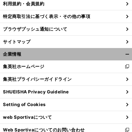
利用規約・会員規約
特定商取引法に基づく表示・その他の事項
ブラウザプッシュ通知について
サイトマップ
企業情報
開
く/
集英社ホームページ
新
閉
し
じ
集英社プライバシーガイドライン
い
る
ウ
SHUEISHA Privacy Guideline
ィ
ン
Setting of Cookies
ド
ウ
web Sportivaについて
で
開
Web Sportivaについてのお問い合わせ
く
新