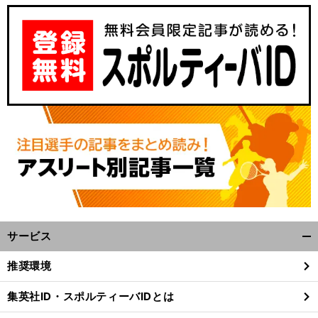
。
、
前
へ
サービス
開
く/
推奨環境
閉
じ
集英社ID・スポルティーバIDとは
る