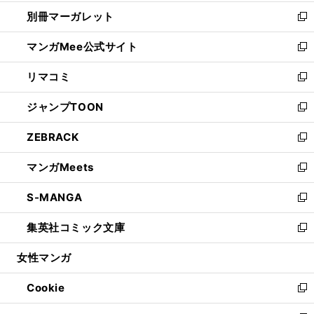
開
ウ
ウ
し
別冊マーガレット
く
で
ィ
い
新
開
ン
ウ
し
マンガMee公式サイト
く
ド
ィ
い
新
ウ
ン
ウ
し
リマコミ
で
ド
ィ
い
新
開
ウ
ン
ウ
し
ジャンプTOON
く
で
ド
ィ
い
新
開
ウ
ン
ウ
し
ZEBRACK
く
で
ド
ィ
い
新
開
ウ
ン
ウ
し
マンガMeets
く
で
ド
ィ
い
新
開
ウ
ン
ウ
し
S-MANGA
く
で
ド
ィ
い
新
開
ウ
ン
ウ
し
集英社コミック文庫
く
で
ド
ィ
い
新
開
ウ
ン
ウ
し
女性マンガ
く
で
ド
ィ
い
開
ウ
ン
ウ
Cookie
く
で
ド
ィ
新
開
ウ
ン
し