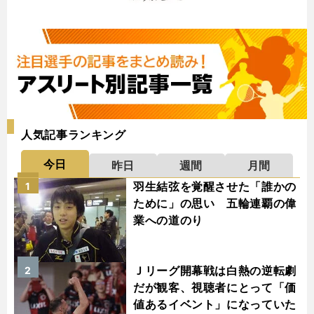
人気記事ランキング
今日
昨日
週間
月間
羽生結弦を覚醒させた「誰かの
1
ために」の思い 五輪連覇の偉
業への道のり
Ｊリーグ開幕戦は白熱の逆転劇
2
だが観客、視聴者にとって「価
値あるイベント」になっていた