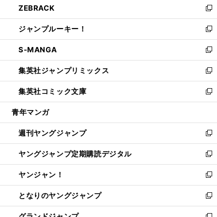
ZEBRACK
く
で
ド
ィ
い
新
開
ウ
ン
ウ
し
ジャンプルーキー！
く
で
ド
ィ
い
新
開
ウ
ン
ウ
し
S-MANGA
く
で
ド
ィ
い
新
開
ウ
ン
ウ
し
集英社ジャンプリミックス
く
で
ド
ィ
い
新
開
ウ
ン
ウ
し
集英社コミック文庫
く
で
ド
ィ
い
新
開
ウ
ン
ウ
し
青年マンガ
く
で
ド
ィ
い
開
ウ
ン
ウ
週刊ヤングジャンプ
く
で
ド
ィ
新
開
ウ
ン
し
ヤングジャンプ定期購読デジタル
く
で
ド
い
新
開
ウ
ウ
し
ヤンジャン！
く
で
ィ
い
新
開
ン
ウ
し
となりのヤングジャンプ
く
ド
ィ
い
新
ウ
ン
ウ
し
グランドジャンプ
で
ド