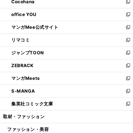
Cocohana
く
で
ド
い
新
開
ウ
ウ
し
office YOU
く
で
ィ
い
新
開
ン
ウ
し
マンガMee公式サイト
く
ド
ィ
い
新
ウ
ン
ウ
し
リマコミ
で
ド
ィ
い
新
開
ウ
ン
ウ
し
ジャンプTOON
く
で
ド
ィ
い
新
開
ウ
ン
ウ
し
ZEBRACK
く
で
ド
ィ
い
新
開
ウ
ン
ウ
し
マンガMeets
く
で
ド
ィ
い
新
開
ウ
ン
ウ
し
S-MANGA
く
で
ド
ィ
い
新
開
ウ
ン
ウ
し
集英社コミック文庫
く
で
ド
ィ
い
新
開
ウ
ン
ウ
し
取材・ファッション
く
で
ド
ィ
い
開
ウ
ン
ウ
ファッション・美容
く
で
ド
ィ