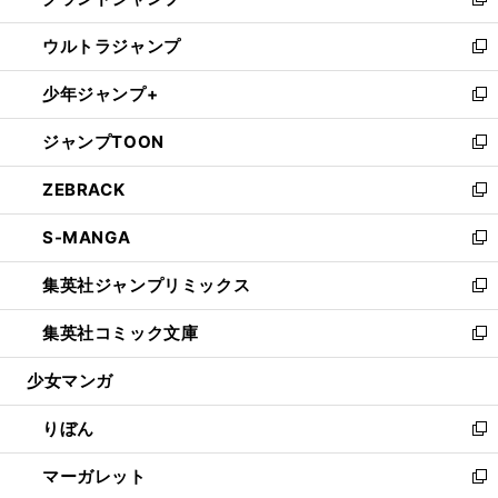
ィ
い
新
開
ウ
ン
ウ
し
ウルトラジャンプ
く
で
ド
ィ
い
新
開
ウ
ン
ウ
し
少年ジャンプ+
く
で
ド
ィ
い
新
開
ウ
ン
ウ
し
ジャンプTOON
く
で
ド
ィ
い
新
開
ウ
ン
ウ
し
ZEBRACK
く
で
ド
ィ
い
新
開
ウ
ン
ウ
し
S-MANGA
く
で
ド
ィ
い
新
開
ウ
ン
ウ
し
集英社ジャンプリミックス
く
で
ド
ィ
い
新
開
ウ
ン
ウ
し
集英社コミック文庫
く
で
ド
ィ
い
新
開
ウ
ン
ウ
し
少女マンガ
く
で
ド
ィ
い
開
ウ
ン
ウ
りぼん
く
で
ド
ィ
新
開
ウ
ン
し
マーガレット
く
で
ド
い
新