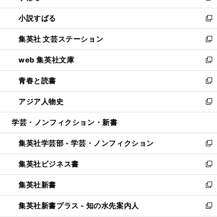
開
ウ
し
小説すばる
く
で
い
新
開
ウ
し
集英社 文芸ステーション
く
ィ
い
新
ン
ウ
し
web 集英社文庫
ド
ィ
い
新
ウ
ン
ウ
し
青春と読書
で
ド
ィ
い
新
開
ウ
ン
ウ
し
アジア人物史
く
で
ド
ィ
い
新
開
ウ
ン
ウ
し
学芸・ノンフィクション・新書
く
で
ド
ィ
い
開
ウ
ン
ウ
集英社学芸部 - 学芸・ノンフィクション
く
で
ド
ィ
新
開
ウ
ン
し
集英社ビジネス書
く
で
ド
い
新
開
ウ
ウ
し
集英社新書
く
で
ィ
い
新
開
ン
ウ
し
集英社新書プラス - 知の水先案内人
く
ド
ィ
い
新
ウ
ン