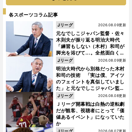
各スポーツコラム記事
Jリーグ
2026.08.09更新
元なでしこジャパン監督・佐々
木則夫が振り返る明治大時代
「練習もしない（木村）和司が
脚光を浴びて...。全然面白くな
い４年間でした」
Jリーグ
2026.08.09更新
明治大時代から別格だった木村
和司の技術 「実は僕、アイツ
のフェイントを真似していまし
た」と元なでしこジャパン監
督・佐々木則夫
Jリーグ
2026.08.08更新
Ｊリーグ開幕戦は白熱の逆転劇
だが観客、視聴者にとって「価
値あるイベント」になっていた
か
Jリーグ
2026.08.07更新