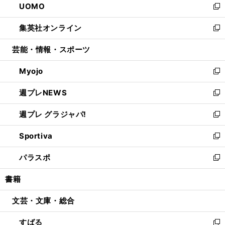
UOMO
く
で
ド
ィ
い
新
開
ウ
ン
ウ
し
集英社オンライン
く
で
ド
ィ
い
新
開
ウ
ン
ウ
し
芸能・情報・スポーツ
く
で
ド
ィ
い
開
ウ
ン
ウ
Myojo
く
で
ド
ィ
新
開
ウ
ン
し
週プレNEWS
く
で
ド
い
新
開
ウ
ウ
し
週プレ グラジャパ!
く
で
ィ
い
新
開
ン
ウ
し
Sportiva
く
ド
ィ
い
新
ウ
ン
ウ
し
パラスポ
で
ド
ィ
い
新
開
ウ
ン
ウ
し
書籍
く
で
ド
ィ
い
開
ウ
ン
ウ
文芸・文庫・総合
く
で
ド
ィ
開
ウ
ン
すばる
く
で
ド
新