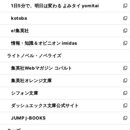
ウ
し
1日5分で、明日は変わる よみタイ yomitai
で
ド
ィ
い
新
開
ウ
ン
ウ
し
kotoba
く
で
ド
ィ
い
新
開
ウ
ン
ウ
し
e!集英社
く
で
ド
ィ
い
新
開
ウ
ン
ウ
し
情報・知識＆オピニオン imidas
く
で
ド
ィ
い
新
開
ウ
ン
ウ
し
ライトノベル・ノベライズ
く
で
ド
ィ
い
開
ウ
ン
ウ
集英社Webマガジン コバルト
く
で
ド
ィ
新
開
ウ
ン
し
集英社オレンジ文庫
く
で
ド
い
新
開
ウ
ウ
し
シフォン文庫
く
で
ィ
い
新
開
ン
ウ
し
ダッシュエックス文庫公式サイト
く
ド
ィ
い
新
ウ
ン
ウ
し
JUMP j-BOOKS
で
ド
ィ
い
新
開
ウ
ン
ウ
し