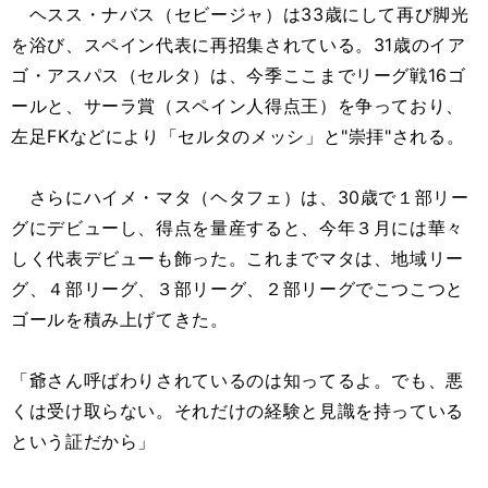
ヘスス・ナバス（セビージャ）は33歳にして再び脚光
を浴び、スペイン代表に再招集されている。31歳のイア
ゴ・アスパス（セルタ）は、今季ここまでリーグ戦16ゴ
ールと、サーラ賞（スペイン人得点王）を争っており、
左足FKなどにより「セルタのメッシ」と"崇拝"される。
さらにハイメ・マタ（ヘタフェ）は、30歳で１部リー
グにデビューし、得点を量産すると、今年３月には華々
しく代表デビューも飾った。これまでマタは、地域リー
グ、４部リーグ、３部リーグ、２部リーグでこつこつと
ゴールを積み上げてきた。
「爺さん呼ばわりされているのは知ってるよ。でも、悪
くは受け取らない。それだけの経験と見識を持っている
という証だから」