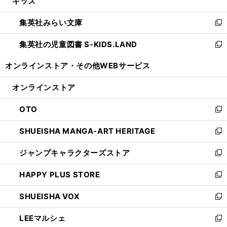
キッズ
く
で
ド
ィ
い
開
ウ
ン
ウ
集英社みらい文庫
く
で
ド
ィ
新
開
ウ
ン
し
集英社の児童図書 S-KIDS.LAND
く
で
ド
い
新
開
ウ
ウ
し
オンラインストア・
その他WEBサービス
く
で
ィ
い
開
ン
ウ
オンラインストア
く
ド
ィ
ウ
ン
OTO
で
ド
新
開
ウ
し
SHUEISHA MANGA-ART HERITAGE
く
で
い
新
開
ウ
し
ジャンプキャラクターズストア
く
ィ
い
新
ン
ウ
し
HAPPY PLUS STORE
ド
ィ
い
新
ウ
ン
ウ
し
SHUEISHA VOX
で
ド
ィ
い
新
開
ウ
ン
ウ
し
LEEマルシェ
く
で
ド
ィ
い
新