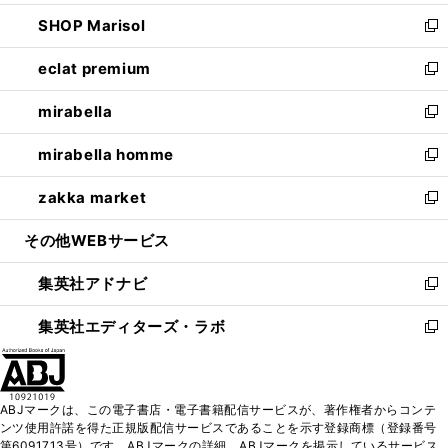
開
ウ
ン
ウ
し
SHOP Marisol
く
で
ド
ィ
い
新
開
ウ
ン
ウ
し
eclat premium
く
で
ド
ィ
い
新
開
ウ
ン
ウ
し
mirabella
く
で
ド
ィ
い
新
開
ウ
ン
ウ
し
mirabella homme
く
で
ド
ィ
い
新
開
ウ
ン
ウ
し
zakka market
く
で
ド
ィ
い
新
開
ウ
ン
ウ
し
その他WEBサービス
く
で
ド
ィ
い
開
ウ
ン
ウ
集英社アドナビ
く
で
ド
ィ
新
開
ウ
ン
し
集英社エディターズ・ラボ
く
で
ド
い
新
開
ウ
ウ
し
く
で
ィ
い
開
ン
ウ
ABJマークは、この電子書店・電子書籍配信サービスが、著作権者からコンテ
く
ド
ィ
ンツ使用許諾を得た正規版配信サービスであることを示す登録商標（登録番号
ウ
ン
第6091713号）です。ABJマークの詳細、ABJマークを掲示しているサービス