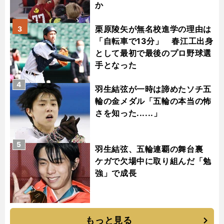
か
栗原陵矢が無名校進学の理由は
3
「自転車で13分」 春江工出身
として最初で最後のプロ野球選
手となった
4
羽生結弦が一時は諦めたソチ五
輪の金メダル「五輪の本当の怖
さを知った......」
5
羽生結弦、五輪連覇の舞台裏
ケガで欠場中に取り組んだ「勉
強」で成長
もっと見る