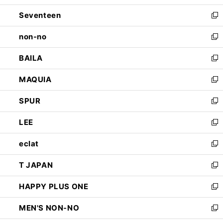
開
ウ
ン
Seventeen
く
で
ド
新
開
ウ
し
non-no
く
で
い
新
開
ウ
し
BAILA
く
ィ
い
新
ン
ウ
し
MAQUIA
ド
ィ
い
新
ウ
ン
ウ
し
SPUR
で
ド
ィ
い
新
開
ウ
ン
ウ
し
LEE
く
で
ド
ィ
い
新
開
ウ
ン
ウ
し
eclat
く
で
ド
ィ
い
新
開
ウ
ン
ウ
し
T JAPAN
く
で
ド
ィ
い
新
開
ウ
ン
ウ
し
HAPPY PLUS ONE
く
で
ド
ィ
い
新
開
ウ
ン
ウ
し
MEN'S NON-NO
く
で
ド
ィ
い
新
開
ウ
ン
ウ
し