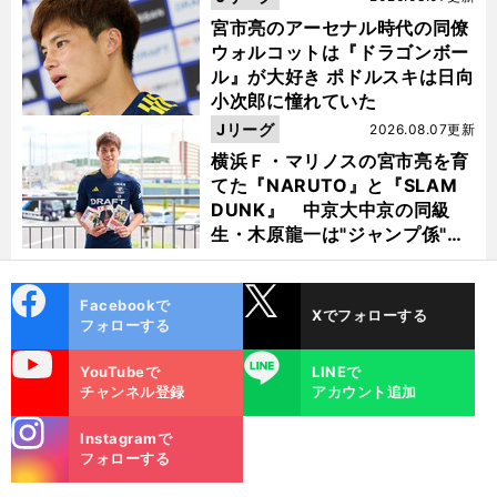
宮市亮のアーセナル時代の同僚
ウォルコットは『ドラゴンボー
ル』が大好き ポドルスキは日向
小次郎に憧れていた
Jリーグ
2026.08.07更新
横浜Ｆ・マリノスの宮市亮を育
てた『NARUTO』と『SLAM
DUNK』 中京大中京の同級
生・木原龍一は"ジャンプ係"だ
った
cebo
X
Facebookで
Xでフォローする
ok
フォローする
uTube
LINE
YouTubeで
LINEで
チャンネル登録
アカウント追加
stagra
Instagramで
m
フォローする