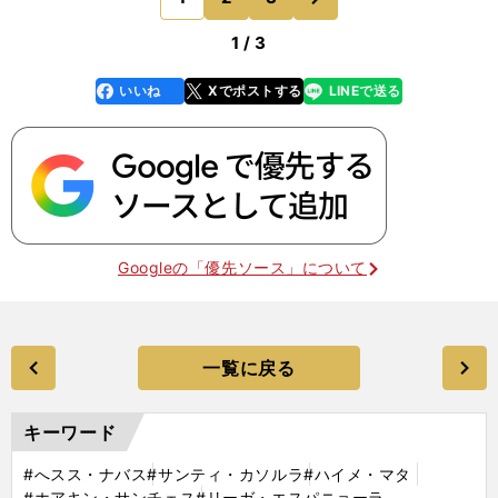
ビド・シルバと中盤
1 / 3
いいね
Xでポストする
LINEで送る
line
faceboo
x
k
Googleの「優先ソース」について
一覧に戻る
キーワード
#へスス・ナバス
#サンティ・カソルラ
#ハイメ・マタ
#ホアキン・サンチェス
#リーガ・エスパニョーラ