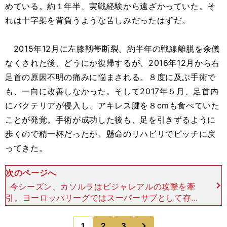
めている。約１年半、実戦経験から遠ざかっていた。そ
れは十字架を背負うような苦しみだったはずだ。
2015年12月に左膝靱帯断裂。約半年の戦線離脱を余儀
なくされた後、どうにか復帰するが、2016年12月から右
足首の原因不明の痛みに悩まされる。８度に及ぶ手術で
も、一向に改善しなかった。そして2017年５月、足首内
にバクテリアが侵入し、アキレス腱を８cmも食べていた
ことが発覚。手術が成功した後も、足を引きずるように
歩くので精一杯だったが、懸命のリハビリでピッチに戻
ってきた。
次のページへ
今シーズン、カソルラはビジャレアルの攻撃を牽
引。ヨーロッパリーグではスーパーサブとして存在
感を示し、準々決勝進出に貢献している。かつてシ
ャビ・エルナンデス、アンドレス・イニエスタ、ダ
次
1
2
3
のページへ