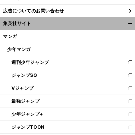
し
広告についてのお問い合わせ
い
ウ
集英社サイト
ィ
開
ン
く/
マンガ
ド
閉
ウ
じ
少年マンガ
で
る
開
週刊少年ジャンプ
く
新
し
ジャンプSQ
い
新
ウ
し
Vジャンプ
ィ
い
新
ン
ウ
し
最強ジャンプ
ド
ィ
い
新
ウ
ン
ウ
し
少年ジャンプ+
で
ド
ィ
い
新
開
ウ
ン
ウ
し
ジャンプTOON
く
で
ド
ィ
い
新
開
ウ
ン
ウ
し