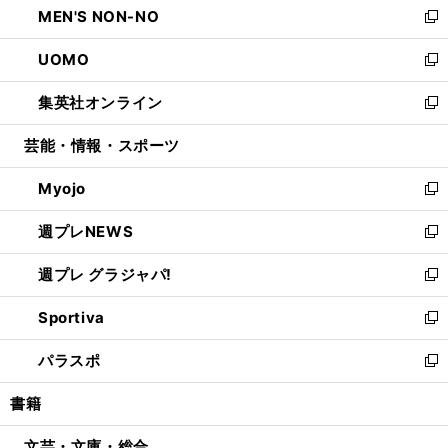
MEN'S NON-NO
く
で
ド
ィ
い
新
開
ウ
ン
ウ
し
UOMO
く
で
ド
ィ
い
新
開
ウ
ン
ウ
し
集英社オンライン
く
で
ド
ィ
い
新
開
ウ
ン
ウ
し
芸能・情報・スポーツ
く
で
ド
ィ
い
開
ウ
ン
ウ
Myojo
く
で
ド
ィ
新
開
ウ
ン
し
週プレNEWS
く
で
ド
い
新
開
ウ
ウ
し
週プレ グラジャパ!
く
で
ィ
い
新
開
ン
ウ
し
Sportiva
く
ド
ィ
い
新
ウ
ン
ウ
し
パラスポ
で
ド
ィ
い
新
開
ウ
ン
ウ
し
書籍
く
で
ド
ィ
い
開
ウ
ン
ウ
文芸・文庫・総合
く
で
ド