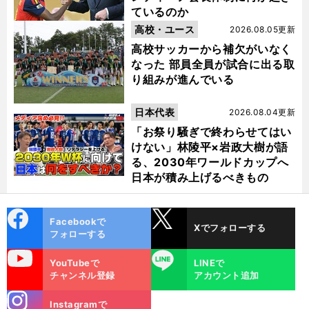
ているのか
高校・ユース
2026.08.05更新
高校サッカーから補欠がいなく
なった 部員全員が試合に出る取
り組みが進んでいる
日本代表
2026.08.04更新
「お祭り騒ぎで終わらせてはい
けない」林陵平×岩政大樹が語
る、2030年ワールドカップへ
日本が積み上げるべきもの
cebo
X
Facebookで
Xでフォローする
ok
フォローする
uTube
LINE
YouTubeで
LINEで
チャンネル登録
アカウント追加
stagra
Instagramで