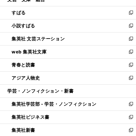
ィ
開
ウ
ン
すばる
く
で
ド
新
開
ウ
し
小説すばる
く
で
い
新
開
ウ
し
集英社 文芸ステーション
く
ィ
い
新
ン
ウ
し
web 集英社文庫
ド
ィ
い
新
ウ
ン
ウ
し
青春と読書
で
ド
ィ
い
新
開
ウ
ン
ウ
し
アジア人物史
く
で
ド
ィ
い
新
開
ウ
ン
ウ
し
学芸・ノンフィクション・新書
く
で
ド
ィ
い
開
ウ
ン
ウ
集英社学芸部 - 学芸・ノンフィクション
く
で
ド
ィ
新
開
ウ
ン
し
集英社ビジネス書
く
で
ド
い
新
開
ウ
ウ
し
集英社新書
く
で
ィ
い
新