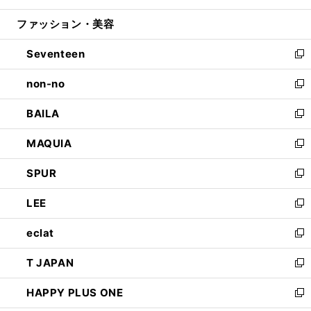
開
ウ
ン
ウ
ファッション・美容
く
で
ド
ィ
開
ウ
ン
Seventeen
く
で
ド
新
開
ウ
し
non-no
く
で
い
新
開
ウ
し
BAILA
く
ィ
い
新
ン
ウ
し
MAQUIA
ド
ィ
い
新
ウ
ン
ウ
し
SPUR
で
ド
ィ
い
新
開
ウ
ン
ウ
し
LEE
く
で
ド
ィ
い
新
開
ウ
ン
ウ
し
eclat
く
で
ド
ィ
い
新
開
ウ
ン
ウ
し
T JAPAN
く
で
ド
ィ
い
新
開
ウ
ン
ウ
し
HAPPY PLUS ONE
く
で
ド
ィ
い
新
開
ウ
ン
ウ
し