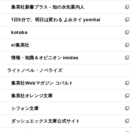
開
ン
ウ
し
集英社新書プラス - 知の水先案内人
く
ド
ィ
い
新
ウ
ン
ウ
し
1日5分で、明日は変わる よみタイ yomitai
で
ド
ィ
い
新
開
ウ
ン
ウ
し
kotoba
く
で
ド
ィ
い
新
開
ウ
ン
ウ
し
e!集英社
く
で
ド
ィ
い
新
開
ウ
ン
ウ
し
情報・知識＆オピニオン imidas
く
で
ド
ィ
い
新
開
ウ
ン
ウ
し
ライトノベル・ノベライズ
く
で
ド
ィ
い
開
ウ
ン
ウ
集英社Webマガジン コバルト
く
で
ド
ィ
新
開
ウ
ン
し
集英社オレンジ文庫
く
で
ド
い
新
開
ウ
ウ
し
シフォン文庫
く
で
ィ
い
新
開
ン
ウ
し
ダッシュエックス文庫公式サイト
く
ド
ィ
い
新
ウ
ン
ウ
し