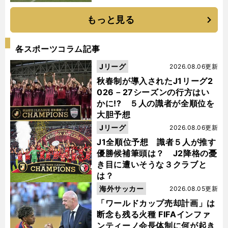
もっと見る
各スポーツコラム記事
Jリーグ
2026.08.06更新
秋春制が導入されたJ1リーグ2
026－27シーズンの行方はい
かに!? ５人の識者が全順位を
大胆予想
Jリーグ
2026.08.06更新
J1全順位予想 識者５人が推す
優勝候補筆頭は？ J2降格の憂
き目に遭いそうな３クラブと
は？
海外サッカー
2026.08.05更新
「ワールドカップ売却計画」は
断念も残る火種 FIFAインファ
ンティーノ会長体制に何が起き