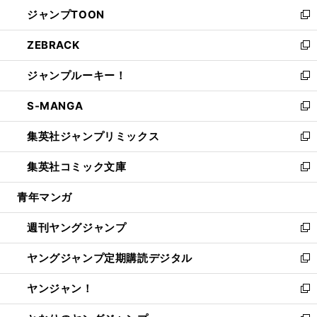
ン
ウ
し
ジャンプTOON
く
で
ド
ィ
い
新
開
ウ
ン
ウ
し
ZEBRACK
く
で
ド
ィ
い
新
開
ウ
ン
ウ
し
ジャンプルーキー！
く
で
ド
ィ
い
新
開
ウ
ン
ウ
し
S-MANGA
く
で
ド
ィ
い
新
開
ウ
ン
ウ
し
集英社ジャンプリミックス
く
で
ド
ィ
い
新
開
ウ
ン
ウ
し
集英社コミック文庫
く
で
ド
ィ
い
新
開
ウ
ン
ウ
し
青年マンガ
く
で
ド
ィ
い
開
ウ
ン
ウ
週刊ヤングジャンプ
く
で
ド
ィ
新
開
ウ
ン
し
ヤングジャンプ定期購読デジタル
く
で
ド
い
新
開
ウ
ウ
し
ヤンジャン！
く
で
ィ
い
新
開
ン
ウ
し