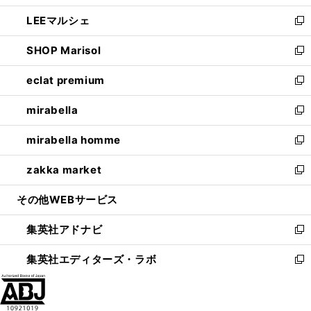
開
ウ
ン
ウ
し
LEEマルシェ
く
で
ド
ィ
い
新
開
ウ
ン
ウ
し
SHOP Marisol
く
で
ド
ィ
い
新
開
ウ
ン
ウ
し
eclat premium
く
で
ド
ィ
い
新
開
ウ
ン
ウ
し
mirabella
く
で
ド
ィ
い
新
開
ウ
ン
ウ
し
mirabella homme
く
で
ド
ィ
い
新
開
ウ
ン
ウ
し
zakka market
く
で
ド
ィ
い
新
開
ウ
ン
ウ
し
その他WEBサービス
く
で
ド
ィ
い
開
ウ
ン
ウ
集英社アドナビ
く
で
ド
ィ
新
開
ウ
ン
し
集英社エディターズ・ラボ
く
で
ド
い
新
開
ウ
ウ
し
く
で
ィ
い
開
ン
ウ