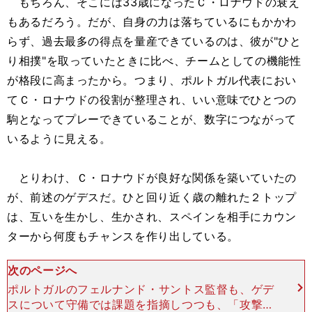
もちろん、そこには33歳になったＣ・ロナウドの衰え
もあるだろう。だが、自身の力は落ちているにもかかわ
らず、過去最多の得点を量産できているのは、彼が"ひと
り相撲"を取っていたときに比べ、チームとしての機能性
が格段に高まったから。つまり、ポルトガル代表におい
てＣ・ロナウドの役割が整理され、いい意味でひとつの
駒となってプレーできていることが、数字につながって
いるように見える。
とりわけ、Ｃ・ロナウドが良好な関係を築いていたの
が、前述のゲデスだ。ひと回り近く歳の離れた２トップ
は、互いを生かし、生かされ、スペインを相手にカウン
ターから何度もチャンスを作り出している。
次のページへ
ポルトガルのフェルナンド・サントス監督も、ゲデ
スについて守備では課題を指摘しつつも、「攻撃面