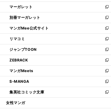
開
ウ
ン
し
マーガレット
く
で
ド
い
新
開
ウ
ウ
し
別冊マーガレット
く
で
ィ
い
新
開
ン
ウ
し
マンガMee公式サイト
く
ド
ィ
い
新
ウ
ン
ウ
し
リマコミ
で
ド
ィ
い
新
開
ウ
ン
ウ
し
ジャンプTOON
く
で
ド
ィ
い
新
開
ウ
ン
ウ
し
ZEBRACK
く
で
ド
ィ
い
新
開
ウ
ン
ウ
し
マンガMeets
く
で
ド
ィ
い
新
開
ウ
ン
ウ
し
S-MANGA
く
で
ド
ィ
い
新
開
ウ
ン
ウ
し
集英社コミック文庫
く
で
ド
ィ
い
新
開
ウ
ン
ウ
し
女性マンガ
く
で
ド
ィ
い
開
ウ
ン
ウ