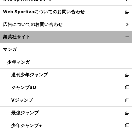
開
Web Sportivaについてのお問い合わせ
く
新
し
広告についてのお問い合わせ
い
ウ
集英社サイト
ィ
開
ン
く/
マンガ
ド
閉
ウ
じ
少年マンガ
で
る
開
週刊少年ジャンプ
く
新
し
ジャンプSQ
い
新
ウ
し
Vジャンプ
ィ
い
新
ン
ウ
し
最強ジャンプ
ド
ィ
い
新
ウ
ン
ウ
し
少年ジャンプ+
で
ド
ィ
い
新
開
ウ