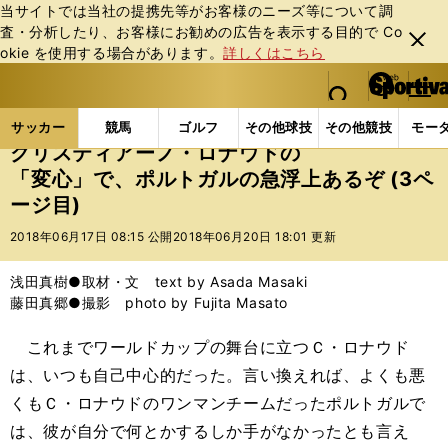
当サイトでは当社の提携先等がお客様のニーズ等について調
査・分析したり、お客様にお勧めの広告を表⽰する⽬的で Co
閉じ
okie を使⽤する場合があります。
詳しくはこちら
る
マイペ
web Sportiva (webスポルティーバ)
検索
メニュ
we
ー
サッカーの記事一覧
海外サッカー
海外サッカー
b
ジ
サッカー
競馬
ゴルフ
その他球技
その他競技
モー
ス
クリスティアーノ・ロナウドの
ポ
「変心」で、ポルトガルの急浮上あるぞ (3ペ
ル
ージ目)
テ
ィ
2018年06月17日 08:15 公開
2018年06月20日 18:01 更新
ー
バ
浅田真樹●取材・文 text by Asada Masaki
藤田真郷●撮影 photo by Fujita Masato
これまでワールドカップの舞台に立つＣ・ロナウド
は、いつも自己中心的だった。言い換えれば、よくも悪
くもＣ・ロナウドのワンマンチームだったポルトガルで
は、彼が自分で何とかするしか手がなかったとも言え