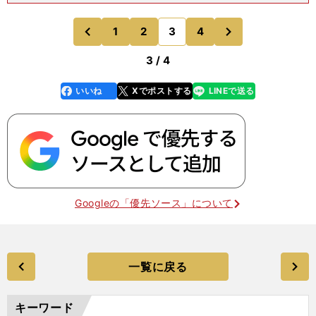
で可能性を秘めた選手」と潜在能力を高く評価す
る。変心したＣ・ロナウドとともに、今後もチャン
次
1
2
3
4
のページへ
のページへ
スを量産するような
前
3 / 4
いいね
Xでポストする
LINEで送る
line
faceboo
x
k
Googleの「優先ソース」について
一覧に戻る
キーワード