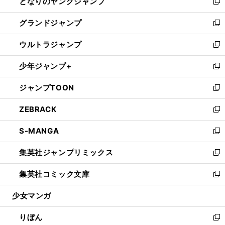
となりのヤングジャンプ
く
ド
ィ
い
新
ウ
ン
ウ
し
グランドジャンプ
で
ド
ィ
い
新
開
ウ
ン
ウ
し
ウルトラジャンプ
く
で
ド
ィ
い
新
開
ウ
ン
ウ
し
少年ジャンプ+
く
で
ド
ィ
い
新
開
ウ
ン
ウ
し
ジャンプTOON
く
で
ド
ィ
い
新
開
ウ
ン
ウ
し
ZEBRACK
く
で
ド
ィ
い
新
開
ウ
ン
ウ
し
S-MANGA
く
で
ド
ィ
い
新
開
ウ
ン
ウ
し
集英社ジャンプリミックス
く
で
ド
ィ
い
新
開
ウ
ン
ウ
し
集英社コミック文庫
く
で
ド
ィ
い
新
開
ウ
ン
ウ
し
少女マンガ
く
で
ド
ィ
い
開
ウ
ン
ウ
りぼん
く
で
ド
ィ
新