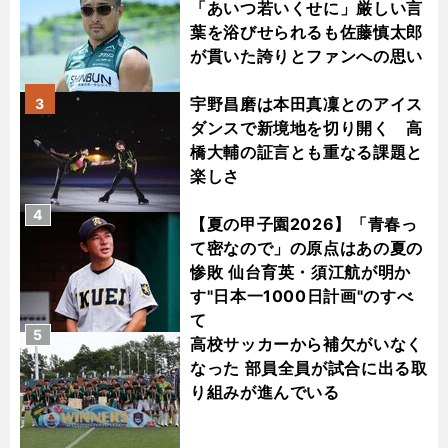
「あいつ若いくせに」厳しい言
葉を浴びせられるも佐藤慎太郎
が貫いた誇りとファンへの思い
宇野昌磨は本田真凜とのアイス
3
ダンスで新境地を切り開く 高
橋大輔の証言とも重なる課題と
楽しさ
4
【夏の甲子園2026】「青春っ
て密なので」の原点はあの夏の
惨敗 仙台育英・須江航が明か
す"日本一1000日計画"のすべ
て
5
高校サッカーから補欠がいなく
なった 部員全員が試合に出る取
り組みが進んでいる