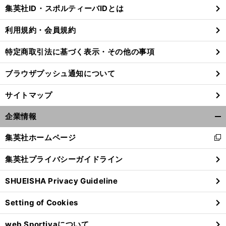
じ
集英社ID・スポルティーバIDとは
る
利用規約・会員規約
特定商取引法に基づく表示・その他の事項
ブラウザプッシュ通知について
サイトマップ
企業情報
開
く/
集英社ホームページ
新
閉
し
じ
集英社プライバシーガイドライン
い
る
前
ウ
へ
SHUEISHA Privacy Guideline
ィ
ン
Setting of Cookies
ド
ウ
web Sportivaについて
で