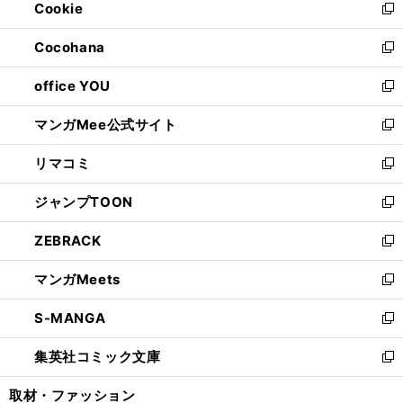
Cookie
く
で
ド
ィ
新
開
ウ
ン
し
Cocohana
く
で
ド
い
新
開
ウ
ウ
し
office YOU
く
で
ィ
い
新
開
ン
ウ
し
マンガMee公式サイト
く
ド
ィ
い
新
ウ
ン
ウ
し
リマコミ
で
ド
ィ
い
新
開
ウ
ン
ウ
し
ジャンプTOON
く
で
ド
ィ
い
新
開
ウ
ン
ウ
し
ZEBRACK
く
で
ド
ィ
い
新
開
ウ
ン
ウ
し
マンガMeets
く
で
ド
ィ
い
新
開
ウ
ン
ウ
し
S-MANGA
く
で
ド
ィ
い
新
開
ウ
ン
ウ
し
集英社コミック文庫
く
で
ド
ィ
い
新
開
ウ
ン
ウ
し
取材・ファッション
く
で
ド
ィ
い