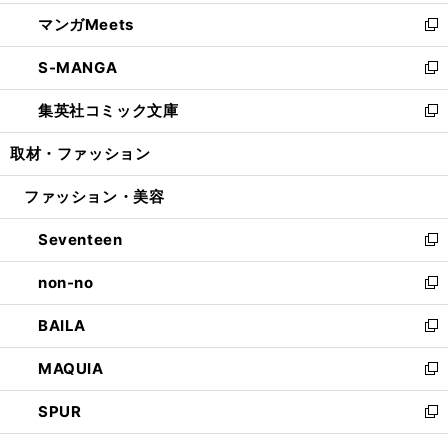
開
ウ
ン
ウ
し
マンガMeets
く
で
ド
ィ
い
新
開
ウ
ン
ウ
し
S-MANGA
く
で
ド
ィ
い
新
開
ウ
ン
ウ
し
集英社コミック文庫
く
で
ド
ィ
い
新
開
ウ
ン
ウ
し
取材・ファッション
く
で
ド
ィ
い
開
ウ
ン
ウ
ファッション・美容
く
で
ド
ィ
開
ウ
ン
Seventeen
く
で
ド
新
開
ウ
し
non-no
く
で
い
新
開
ウ
し
BAILA
く
ィ
い
新
ン
ウ
し
MAQUIA
ド
ィ
い
新
ウ
ン
ウ
し
SPUR
で
ド
ィ
い
新
開
ウ
ン
ウ
し