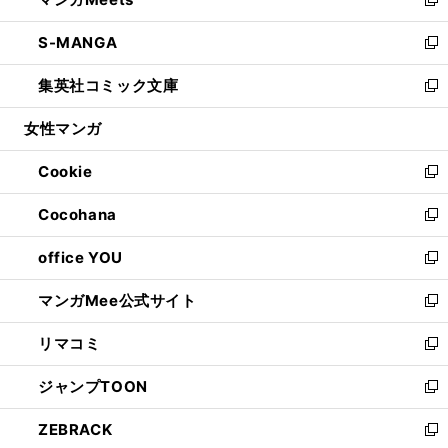
ド
ィ
い
新
開
ウ
ン
ウ
し
S-MANGA
く
で
ド
ィ
い
新
開
ウ
ン
ウ
し
集英社コミック文庫
く
で
ド
ィ
い
新
開
ウ
ン
ウ
し
女性マンガ
く
で
ド
ィ
い
開
ウ
ン
ウ
Cookie
く
で
ド
ィ
新
開
ウ
ン
し
Cocohana
く
で
ド
い
新
開
ウ
ウ
し
office YOU
く
で
ィ
い
新
開
ン
ウ
し
マンガMee公式サイト
く
ド
ィ
い
新
ウ
ン
ウ
し
リマコミ
で
ド
ィ
い
新
開
ウ
ン
ウ
し
ジャンプTOON
く
で
ド
ィ
い
新
開
ウ
ン
ウ
し
ZEBRACK
く
で
ド
ィ
い
新