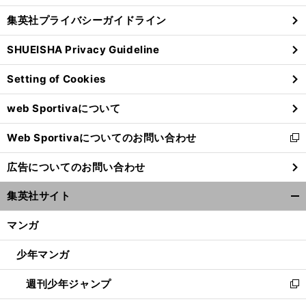
し
じ
集英社プライバシーガイドライン
い
る
ウ
SHUEISHA Privacy Guideline
ィ
ン
Setting of Cookies
ド
ウ
web Sportivaについて
で
開
Web Sportivaについてのお問い合わせ
く
新
し
広告についてのお問い合わせ
い
ウ
集英社サイト
ィ
開
ン
く/
マンガ
ド
閉
ウ
じ
少年マンガ
で
る
開
週刊少年ジャンプ
く
新
し