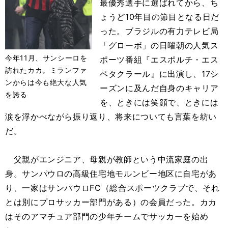
最優秀選手に選ばれてから、ち
ょうど10年目の節目となる日だ
った。ブラジルの有力テレビ局
「グローボ」の日曜朝の人気ス
今年11月、サンシーロを
ポーツ番組『エスポルチ・エス
訪れたカカ。ミランファ
ペタクラール』に出演し、17シ
ンからは今も絶大な人気
ーズンに及んだ自身のキャリア
を誇る
を、ときには笑顔で、ときには
涙を浮かべながら振り返り、将来についても言葉を紡い
だ。
父親がエンジニア、母親が教師という中流家庭の出
身。サンパウロの高級住宅地モルンビー地区に自宅があ
り、一家はサンパウロFC（総合スポーツクラブで、それ
とは別にプロサッカー部門がある）の会員だった。カカ
はそのアマチュア部門の少年チームでサッカーを始め