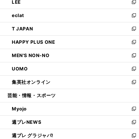
LEE
く
で
ド
ィ
い
新
開
ウ
ン
ウ
し
eclat
く
で
ド
ィ
い
新
開
ウ
ン
ウ
し
T JAPAN
く
で
ド
ィ
い
新
開
ウ
ン
ウ
し
HAPPY PLUS ONE
く
で
ド
ィ
い
新
開
ウ
ン
ウ
し
MEN'S NON-NO
く
で
ド
ィ
い
新
開
ウ
ン
ウ
し
UOMO
く
で
ド
ィ
い
新
開
ウ
ン
ウ
し
集英社オンライン
く
で
ド
ィ
い
新
開
ウ
ン
ウ
し
芸能・情報・スポーツ
く
で
ド
ィ
い
開
ウ
ン
ウ
Myojo
く
で
ド
ィ
新
開
ウ
ン
し
週プレNEWS
く
で
ド
い
新
開
ウ
ウ
し
週プレ グラジャパ!
く
で
ィ
い
新