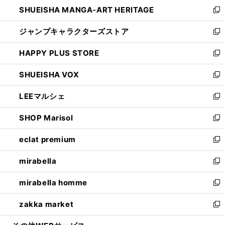
し
SHUEISHA MANGA-ART HERITAGE
く
で
い
新
開
ウ
し
ジャンプキャラクターズストア
く
ィ
い
新
ン
ウ
し
HAPPY PLUS STORE
ド
ィ
い
新
ウ
ン
ウ
し
SHUEISHA VOX
で
ド
ィ
い
新
開
ウ
ン
ウ
し
LEEマルシェ
く
で
ド
ィ
い
新
開
ウ
ン
ウ
し
SHOP Marisol
く
で
ド
ィ
い
新
開
ウ
ン
ウ
し
eclat premium
く
で
ド
ィ
い
新
開
ウ
ン
ウ
し
mirabella
く
で
ド
ィ
い
新
開
ウ
ン
ウ
し
mirabella homme
く
で
ド
ィ
い
新
開
ウ
ン
ウ
し
zakka market
く
で
ド
ィ
い
新
開
ウ
ン
ウ
し