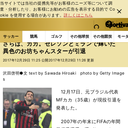
当サイトでは当社の提携先等がお客様のニーズ等について調
査・分析したり、お客様にお勧めの広告を表⽰する⽬的で Co
閉じ
okie を使⽤する場合があります。
詳しくはこちら
る
マイペ
web Sportiva (webスポルティーバ)
検索
メニュ
we
ー
サッカーの記事一覧
海外サッカー
海外サッカー
b
ジ
サッカー
競馬
ゴルフ
その他球技
その他競技
モー
ス
さらば、カカ。セレソンとミランで輝いた
ポ
異色のお坊ちゃんスターが引退
ル
テ
2017年12月29日 11:25 公開
2017年12月29日 11:26 更新
ィ
ー
沢田啓明●文 text by Sawada Hiroaki photo by Getty Image
バ
s
12月17日、元ブラジル代表
MFカカ（35歳）が現役引退を
発表した。
2007年の年末にFIFAの年間