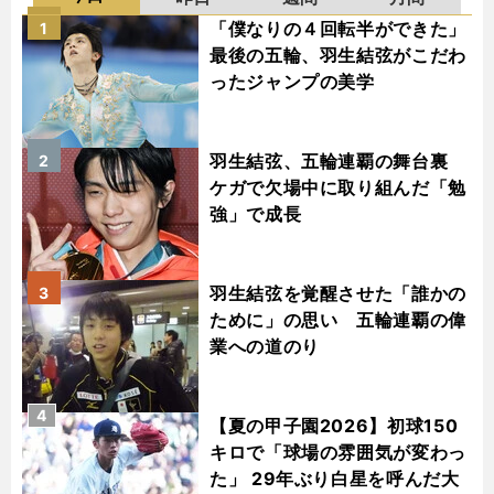
「僕なりの４回転半ができた」
1
最後の五輪、羽生結弦がこだわ
ったジャンプの美学
羽生結弦、五輪連覇の舞台裏
2
ケガで欠場中に取り組んだ「勉
強」で成長
羽生結弦を覚醒させた「誰かの
3
ために」の思い 五輪連覇の偉
業への道のり
4
【夏の甲子園2026】初球150
キロで「球場の雰囲気が変わっ
た」 29年ぶり白星を呼んだ大