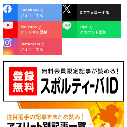
cebo
X
Facebookで
Xでフォローする
ok
フォローする
uTube
LINE
YouTubeで
LINEで
チャンネル登録
アカウント追加
stagra
Instagramで
m
フォローする