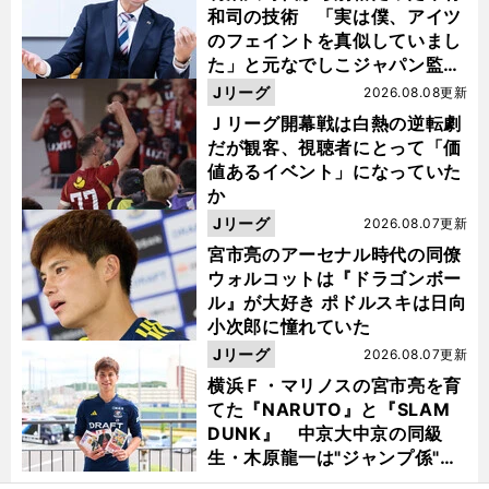
和司の技術 「実は僕、アイツ
のフェイントを真似していまし
た」と元なでしこジャパン監
督・佐々木則夫
Jリーグ
2026.08.08更新
Ｊリーグ開幕戦は白熱の逆転劇
だが観客、視聴者にとって「価
値あるイベント」になっていた
か
Jリーグ
2026.08.07更新
宮市亮のアーセナル時代の同僚
ウォルコットは『ドラゴンボー
ル』が大好き ポドルスキは日向
小次郎に憧れていた
Jリーグ
2026.08.07更新
横浜Ｆ・マリノスの宮市亮を育
てた『NARUTO』と『SLAM
DUNK』 中京大中京の同級
生・木原龍一は"ジャンプ係"だ
った