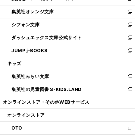
開
ウ
ン
し
集英社オレンジ文庫
く
で
ド
い
新
開
ウ
ウ
し
シフォン文庫
く
で
ィ
い
新
開
ン
ウ
し
ダッシュエックス文庫公式サイト
く
ド
ィ
い
新
ウ
ン
ウ
し
JUMP j-BOOKS
で
ド
ィ
い
新
開
ウ
ン
ウ
し
キッズ
く
で
ド
ィ
い
開
ウ
ン
ウ
集英社みらい文庫
く
で
ド
ィ
新
開
ウ
ン
し
集英社の児童図書 S-KIDS.LAND
く
で
ド
い
新
開
ウ
ウ
し
オンラインストア・
その他WEBサービス
く
で
ィ
い
開
ン
ウ
オンラインストア
く
ド
ィ
ウ
ン
OTO
で
ド
新
開
ウ