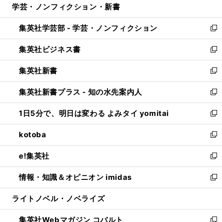
学芸・ノンフィクション・新書
く
で
ド
ィ
い
開
ウ
ン
ウ
集英社学芸部 - 学芸・ノンフィクション
く
で
ド
ィ
新
開
ウ
ン
し
集英社ビジネス書
く
で
ド
い
新
開
ウ
ウ
し
集英社新書
く
で
ィ
い
新
開
ン
ウ
し
集英社新書プラス - 知の水先案内人
く
ド
ィ
い
新
ウ
ン
ウ
し
1日5分で、明日は変わる よみタイ yomitai
で
ド
ィ
い
新
開
ウ
ン
ウ
し
kotoba
く
で
ド
ィ
い
新
開
ウ
ン
ウ
し
e!集英社
く
で
ド
ィ
い
新
開
ウ
ン
ウ
し
情報・知識＆オピニオン imidas
く
で
ド
ィ
い
新
開
ウ
ン
ウ
し
ライトノベル・ノベライズ
く
で
ド
ィ
い
開
ウ
ン
ウ
集英社Webマガジン コバルト
く
で
ド
ィ
新