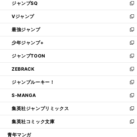
ジャンプSQ
い
新
ウ
し
Vジャンプ
ィ
い
新
ン
ウ
し
最強ジャンプ
ド
ィ
い
新
ウ
ン
ウ
し
少年ジャンプ+
で
ド
ィ
い
新
開
ウ
ン
ウ
し
ジャンプTOON
く
で
ド
ィ
い
新
開
ウ
ン
ウ
し
ZEBRACK
く
で
ド
ィ
い
新
開
ウ
ン
ウ
し
ジャンプルーキー！
く
で
ド
ィ
い
新
開
ウ
ン
ウ
し
S-MANGA
く
で
ド
ィ
い
新
開
ウ
ン
ウ
し
集英社ジャンプリミックス
く
で
ド
ィ
い
新
開
ウ
ン
ウ
し
集英社コミック文庫
く
で
ド
ィ
い
新
開
ウ
ン
ウ
し
青年マンガ
く
で
ド
ィ
い