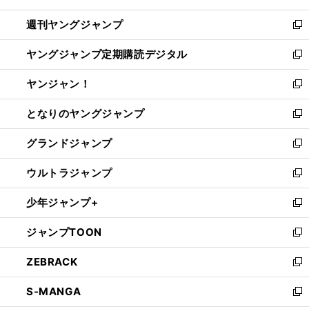
開
ウ
ン
ウ
週刊ヤングジャンプ
く
で
ド
ィ
新
開
ウ
ン
し
ヤングジャンプ定期購読デジタル
く
で
ド
い
新
開
ウ
ウ
し
ヤンジャン！
く
で
ィ
い
新
開
ン
ウ
し
となりのヤングジャンプ
く
ド
ィ
い
新
ウ
ン
ウ
し
グランドジャンプ
で
ド
ィ
い
新
開
ウ
ン
ウ
し
ウルトラジャンプ
く
で
ド
ィ
い
新
開
ウ
ン
ウ
し
少年ジャンプ+
く
で
ド
ィ
い
新
開
ウ
ン
ウ
し
ジャンプTOON
く
で
ド
ィ
い
新
開
ウ
ン
ウ
し
ZEBRACK
く
で
ド
ィ
い
新
開
ウ
ン
ウ
し
S-MANGA
く
で
ド
ィ
い
新
開
ウ
ン
ウ
し