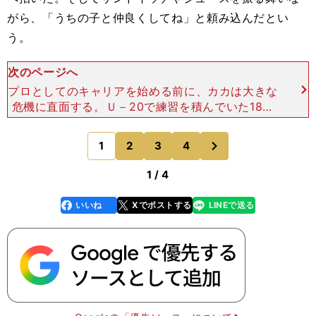
がら、「うちの子と仲良くしてね」と頼み込んだとい
う。
次のページへ
プロとしてのキャリアを始める前に、カカは大きな
危機に直面する。Ｕ－20で練習を積んでいた18歳
のとき、休暇中にプールで遊んでいて、頭をプール
の底に強く打ちつけて脊椎を損傷。「僕はまたサッ
次
1
2
3
4
のページへ
カーができるん
1 / 4
いいね
Xでポストする
LINEで送る
line
faceboo
x
k