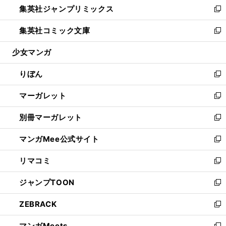
集英社ジャンプリミックス
く
で
ド
ィ
い
新
開
ウ
ン
ウ
し
集英社コミック文庫
く
で
ド
ィ
い
新
開
ウ
ン
ウ
し
少女マンガ
く
で
ド
ィ
い
開
ウ
ン
ウ
りぼん
く
で
ド
ィ
新
開
ウ
ン
し
マーガレット
く
で
ド
い
新
開
ウ
ウ
し
別冊マーガレット
く
で
ィ
い
新
開
ン
ウ
し
マンガMee公式サイト
く
ド
ィ
い
新
ウ
ン
ウ
し
リマコミ
で
ド
ィ
い
新
開
ウ
ン
ウ
し
ジャンプTOON
く
で
ド
ィ
い
新
開
ウ
ン
ウ
し
ZEBRACK
く
で
ド
ィ
い
新
開
ウ
ン
ウ
し
マンガMeets
く
で