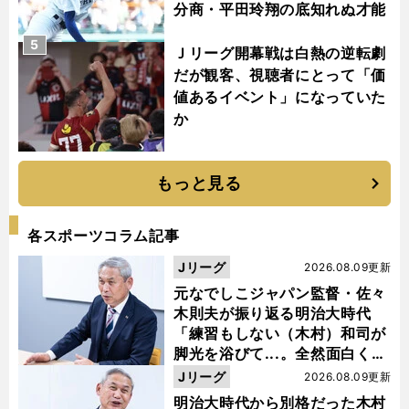
分商・平田玲翔の底知れぬ才能
5
Ｊリーグ開幕戦は白熱の逆転劇
だが観客、視聴者にとって「価
値あるイベント」になっていた
か
もっと見る
各スポーツコラム記事
Jリーグ
2026.08.09更新
元なでしこジャパン監督・佐々
木則夫が振り返る明治大時代
「練習もしない（木村）和司が
脚光を浴びて...。全然面白くな
い４年間でした」
Jリーグ
2026.08.09更新
明治大時代から別格だった木村