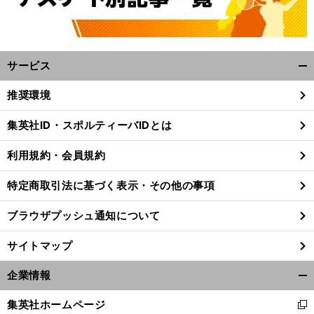
サービス
開
く/
推奨環境
閉
じ
集英社ID・スポルティーバIDとは
る
利用規約・会員規約
特定商取引法に基づく表示・その他の事項
ブラウザプッシュ通知について
サイトマップ
企業情報
開
？
ポ
、
前
く/
へ
集英社ホームページ
新
閉