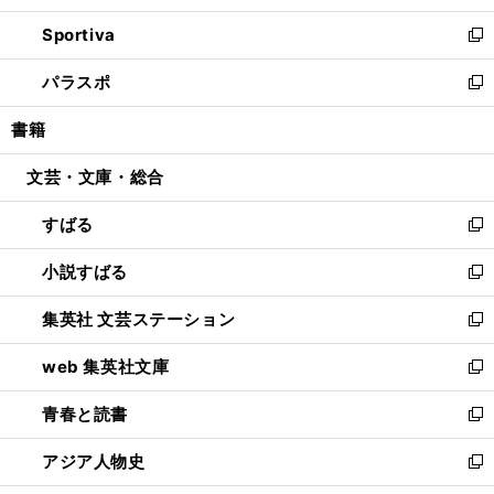
開
ン
ウ
し
Sportiva
く
ド
ィ
い
新
ウ
ン
ウ
し
パラスポ
で
ド
ィ
い
新
開
ウ
ン
ウ
し
書籍
く
で
ド
ィ
い
開
ウ
ン
ウ
文芸・文庫・総合
く
で
ド
ィ
開
ウ
ン
すばる
く
で
ド
新
開
ウ
し
小説すばる
く
で
い
新
開
ウ
し
集英社 文芸ステーション
く
ィ
い
新
ン
ウ
し
web 集英社文庫
ド
ィ
い
新
ウ
ン
ウ
し
青春と読書
で
ド
ィ
い
新
開
ウ
ン
ウ
し
アジア人物史
く
で
ド
ィ
い
新
開
ウ
ン
ウ
し