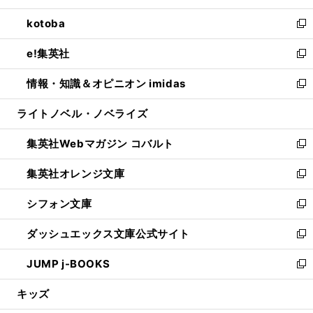
開
ウ
ン
ウ
し
kotoba
く
で
ド
ィ
い
新
開
ウ
ン
ウ
し
e!集英社
く
で
ド
ィ
い
新
開
ウ
ン
ウ
し
情報・知識＆オピニオン imidas
く
で
ド
ィ
い
新
開
ウ
ン
ウ
し
ライトノベル・ノベライズ
く
で
ド
ィ
い
開
ウ
ン
ウ
集英社Webマガジン コバルト
く
で
ド
ィ
新
開
ウ
ン
し
集英社オレンジ文庫
く
で
ド
い
新
開
ウ
ウ
し
シフォン文庫
く
で
ィ
い
新
開
ン
ウ
し
ダッシュエックス文庫公式サイト
く
ド
ィ
い
新
ウ
ン
ウ
し
JUMP j-BOOKS
で
ド
ィ
い
新
開
ウ
ン
ウ
し
キッズ
く
で
ド
ィ
い
開
ウ
ン
ウ