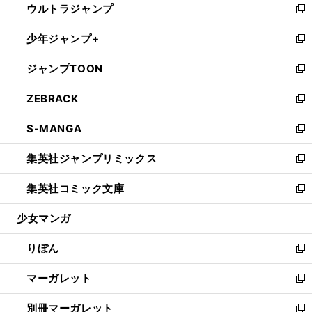
ウルトラジャンプ
く
で
ド
ィ
い
新
開
ウ
ン
ウ
し
少年ジャンプ+
く
で
ド
ィ
い
新
開
ウ
ン
ウ
し
ジャンプTOON
く
で
ド
ィ
い
新
開
ウ
ン
ウ
し
ZEBRACK
く
で
ド
ィ
い
新
開
ウ
ン
ウ
し
S-MANGA
く
で
ド
ィ
い
新
開
ウ
ン
ウ
し
集英社ジャンプリミックス
く
で
ド
ィ
い
新
開
ウ
ン
ウ
し
集英社コミック文庫
く
で
ド
ィ
い
新
開
ウ
ン
ウ
し
少女マンガ
く
で
ド
ィ
い
開
ウ
ン
ウ
りぼん
く
で
ド
ィ
新
開
ウ
ン
し
マーガレット
く
で
ド
い
新
開
ウ
ウ
し
別冊マーガレット
く
で
ィ
い
新