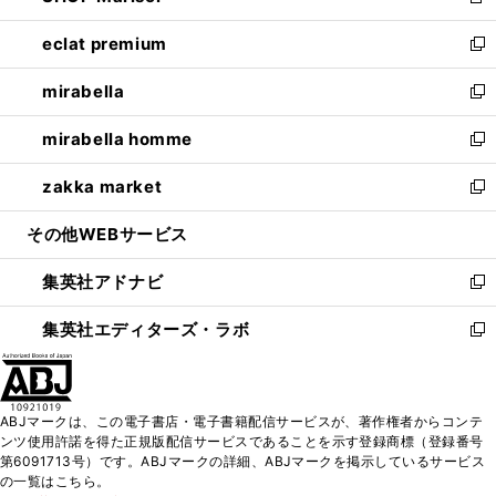
新
開
ウ
ン
ウ
し
eclat premium
く
で
ド
ィ
い
新
開
ウ
ン
ウ
し
mirabella
く
で
ド
ィ
い
新
開
ウ
ン
ウ
し
mirabella homme
く
で
ド
ィ
い
新
開
ウ
ン
ウ
し
zakka market
く
で
ド
ィ
い
新
開
ウ
ン
ウ
し
その他WEBサービス
く
で
ド
ィ
い
開
ウ
ン
ウ
集英社アドナビ
く
で
ド
ィ
新
開
ウ
ン
し
集英社エディターズ・ラボ
く
で
ド
い
新
開
ウ
ウ
し
く
で
ィ
い
開
ン
ウ
ABJマークは、この電子書店・電子書籍配信サービスが、著作権者からコンテ
く
ド
ィ
ンツ使用許諾を得た正規版配信サービスであることを示す登録商標（登録番号
ウ
ン
第6091713号）です。ABJマークの詳細、ABJマークを掲示しているサービス
で
ド
の一覧はこちら。
開