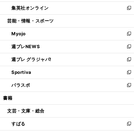
開
ウ
ン
ウ
し
集英社オンライン
く
で
ド
ィ
い
新
開
ウ
ン
ウ
し
芸能・情報・スポーツ
く
で
ド
ィ
い
開
ウ
ン
ウ
Myojo
く
で
ド
ィ
新
開
ウ
ン
し
週プレNEWS
く
で
ド
い
新
開
ウ
ウ
し
週プレ グラジャパ!
く
で
ィ
い
新
開
ン
ウ
し
Sportiva
く
ド
ィ
い
新
ウ
ン
ウ
し
パラスポ
で
ド
ィ
い
新
開
ウ
ン
ウ
し
書籍
く
で
ド
ィ
い
開
ウ
ン
ウ
文芸・文庫・総合
く
で
ド
ィ
開
ウ
ン
すばる
く
で
ド
新
開
ウ
し