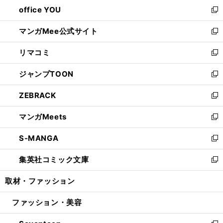
ウ
し
office YOU
く
で
ィ
い
新
開
ン
ウ
し
マンガMee公式サイト
く
ド
ィ
い
新
ウ
ン
ウ
し
リマコミ
で
ド
ィ
い
新
開
ウ
ン
ウ
し
ジャンプTOON
く
で
ド
ィ
い
新
開
ウ
ン
ウ
し
ZEBRACK
く
で
ド
ィ
い
新
開
ウ
ン
ウ
し
マンガMeets
く
で
ド
ィ
い
新
開
ウ
ン
ウ
し
S-MANGA
く
で
ド
ィ
い
新
開
ウ
ン
ウ
し
集英社コミック文庫
く
で
ド
ィ
い
新
開
ウ
ン
ウ
し
取材・ファッション
く
で
ド
ィ
い
開
ウ
ン
ウ
ファッション・美容
く
で
ド
ィ
開
ウ
ン