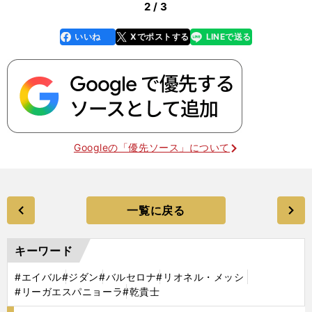
2 / 3
いいね
Xでポストする
LINEで送る
line
faceboo
x
k
Googleの「優先ソース」について
一覧に戻る
キーワード
#エイバル
#ジダン
#バルセロナ
#リオネル・メッシ
#リーガエスパニョーラ
#乾貴士