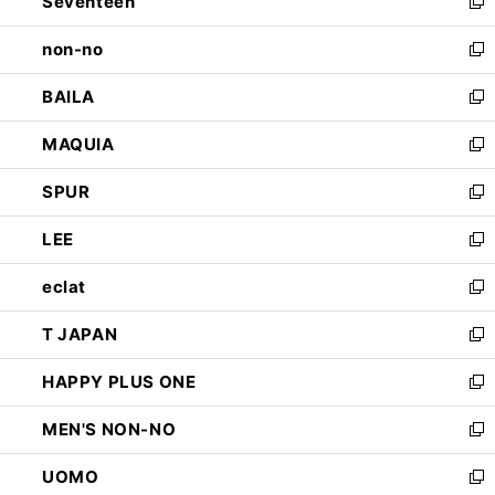
Seventeen
く
で
ド
新
開
ウ
し
non-no
く
で
い
新
開
ウ
し
BAILA
く
ィ
い
新
ン
ウ
し
MAQUIA
ド
ィ
い
新
ウ
ン
ウ
し
SPUR
で
ド
ィ
い
新
開
ウ
ン
ウ
し
LEE
く
で
ド
ィ
い
新
開
ウ
ン
ウ
し
eclat
く
で
ド
ィ
い
新
開
ウ
ン
ウ
し
T JAPAN
く
で
ド
ィ
い
新
開
ウ
ン
ウ
し
HAPPY PLUS ONE
く
で
ド
ィ
い
新
開
ウ
ン
ウ
し
MEN'S NON-NO
く
で
ド
ィ
い
新
開
ウ
ン
ウ
し
UOMO
く
で
ド
ィ
い
新