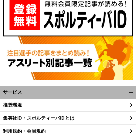
サービス
開
く/
推奨環境
閉
じ
集英社ID・スポルティーバIDとは
る
利用規約・会員規約