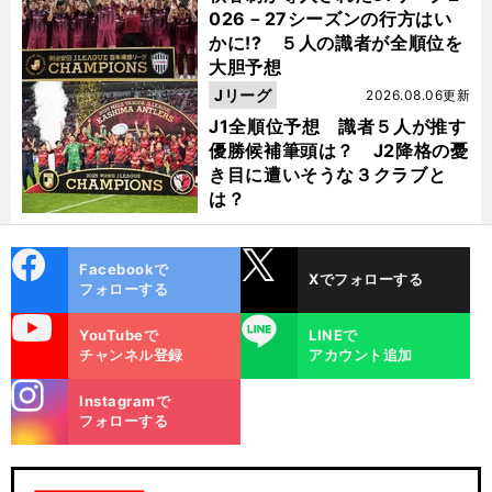
026－27シーズンの行方はい
かに!? ５人の識者が全順位を
大胆予想
Jリーグ
2026.08.06更新
J1全順位予想 識者５人が推す
優勝候補筆頭は？ J2降格の憂
き目に遭いそうな３クラブと
は？
cebo
X
Facebookで
Xでフォローする
ok
フォローする
uTube
LINE
YouTubeで
LINEで
チャンネル登録
アカウント追加
stagra
Instagramで
m
フォローする