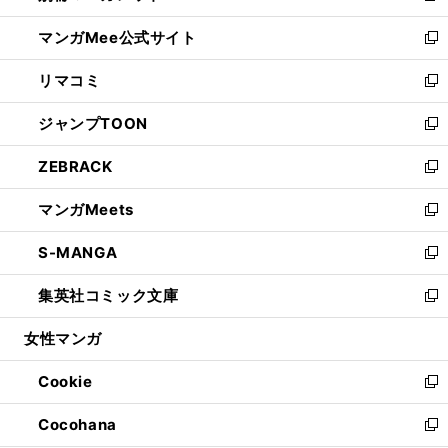
開
ン
ウ
し
マンガMee公式サイト
く
ド
ィ
い
新
ウ
ン
ウ
し
リマコミ
で
ド
ィ
い
新
開
ウ
ン
ウ
し
ジャンプTOON
く
で
ド
ィ
い
新
開
ウ
ン
ウ
し
ZEBRACK
く
で
ド
ィ
い
新
開
ウ
ン
ウ
し
マンガMeets
く
で
ド
ィ
い
新
開
ウ
ン
ウ
し
S-MANGA
く
で
ド
ィ
い
新
開
ウ
ン
ウ
し
集英社コミック文庫
く
で
ド
ィ
い
新
開
ウ
ン
ウ
し
女性マンガ
く
で
ド
ィ
い
開
ウ
ン
ウ
Cookie
く
で
ド
ィ
新
開
ウ
ン
し
Cocohana
く
で
ド
い
新
開
ウ