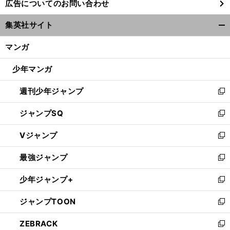
広告についてのお問い合わせ
い
ウ
集英社サイト
ィ
開
ン
く/
マンガ
ド
閉
ウ
じ
少年マンガ
で
る
開
週刊少年ジャンプ
く
新
し
ジャンプSQ
い
新
ウ
し
Vジャンプ
ィ
い
新
ン
ウ
し
最強ジャンプ
ド
ィ
い
新
ウ
ン
ウ
し
少年ジャンプ+
で
ド
ィ
い
新
開
ウ
ン
ウ
し
ジャンプTOON
く
で
ド
ィ
い
新
開
ウ
ン
ウ
し
ZEBRACK
く
で
ド
ィ
い
新