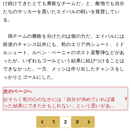
け続けてきたとても勇敢なチームだ」と、敵地でも自分
たちのサッカーを貫いたエイバルの戦いを賞賛してい
る。
両チームの勝敗を分けたのは個の力だ。エイバルには
前述のチャンス以外にも、乾のエリア内シュート、ミド
ルシュート、ルベン・ペーニャのポスト直撃弾などがあ
ったが、いずれもゴールという結果に結びつけることは
できなかった。一方、メッシは作り出したチャンスをし
っかりとゴールにした。
次のページへ
おそらく乾の心のなかには「自分が決めていれば違
った結果にできたかもしれない」という思いがあっ
たのだと思う。いとも簡単にゴールを量産していく
メッシに対しての思いや、自身のシュートが相手の
次
1
2
3
のページへ
のページへ
カウンターにつな
前