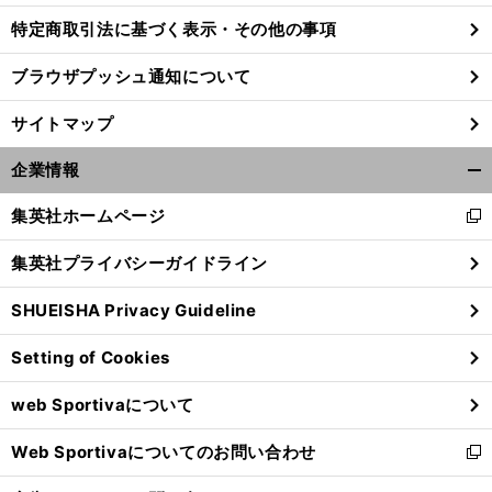
特定商取引法に基づく表示・その他の事項
ブラウザプッシュ通知について
サイトマップ
企業情報
開
く/
集英社ホームページ
新
閉
し
じ
集英社プライバシーガイドライン
い
る
ウ
SHUEISHA Privacy Guideline
ィ
前
ン
へ
Setting of Cookies
ド
ウ
web Sportivaについて
で
開
Web Sportivaについてのお問い合わせ
く
新
し