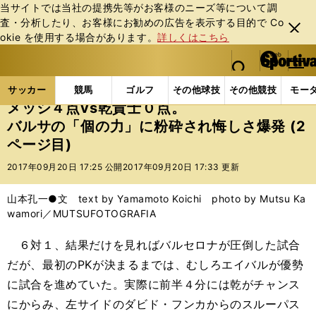
当サイトでは当社の提携先等がお客様のニーズ等について調
査・分析したり、お客様にお勧めの広告を表⽰する⽬的で Co
閉じ
okie を使⽤する場合があります。
詳しくはこちら
る
マイペ
web Sportiva (webスポルティーバ)
検索
メニュ
we
ー
サッカーの記事一覧
海外サッカー
海外サッカー
b
ジ
サッカー
競馬
ゴルフ
その他球技
その他競技
モー
ス
メッシ４点vs乾貴士０点。
ポ
バルサの「個の力」に粉砕され悔しさ爆発 (2
ル
ページ目)
テ
ィ
2017年09月20日 17:25 公開
2017年09月20日 17:33 更新
ー
バ
山本孔一●文 text by Yamamoto Koichi photo by Mutsu Ka
wamori／MUTSUFOTOGRAFIA
６対１、結果だけを見ればバルセロナが圧倒した試合
だが、最初のPKが決まるまでは、むしろエイバルが優勢
に試合を進めていた。実際に前半４分には乾がチャンス
にからみ、左サイドのダビド・フンカからのスルーパス