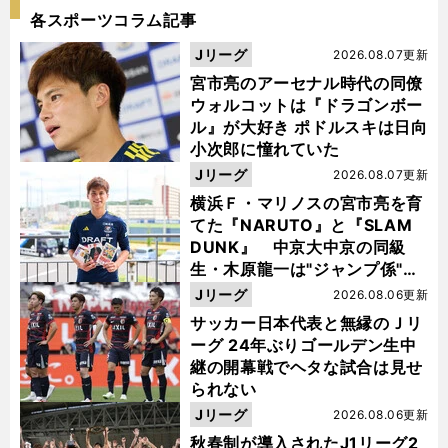
各スポーツコラム記事
Jリーグ
2026.08.07更新
宮市亮のアーセナル時代の同僚
ウォルコットは『ドラゴンボー
ル』が大好き ポドルスキは日向
小次郎に憧れていた
Jリーグ
2026.08.07更新
横浜Ｆ・マリノスの宮市亮を育
てた『NARUTO』と『SLAM
DUNK』 中京大中京の同級
生・木原龍一は"ジャンプ係"だ
った
Jリーグ
2026.08.06更新
サッカー日本代表と無縁のＪリ
ーグ 24年ぶりゴールデン生中
継の開幕戦でヘタな試合は見せ
られない
Jリーグ
2026.08.06更新
秋春制が導入されたJ1リーグ2