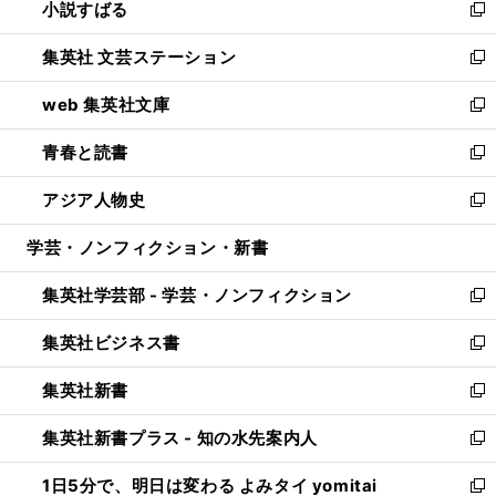
小説すばる
く
で
い
新
開
ウ
し
集英社 文芸ステーション
く
ィ
い
新
ン
ウ
し
web 集英社文庫
ド
ィ
い
新
ウ
ン
ウ
し
青春と読書
で
ド
ィ
い
新
開
ウ
ン
ウ
し
アジア人物史
く
で
ド
ィ
い
新
開
ウ
ン
ウ
し
学芸・ノンフィクション・新書
く
で
ド
ィ
い
開
ウ
ン
ウ
集英社学芸部 - 学芸・ノンフィクション
く
で
ド
ィ
新
開
ウ
ン
し
集英社ビジネス書
く
で
ド
い
新
開
ウ
ウ
し
集英社新書
く
で
ィ
い
新
開
ン
ウ
し
集英社新書プラス - 知の水先案内人
く
ド
ィ
い
新
ウ
ン
ウ
し
1日5分で、明日は変わる よみタイ yomitai
で
ド
ィ
い
新