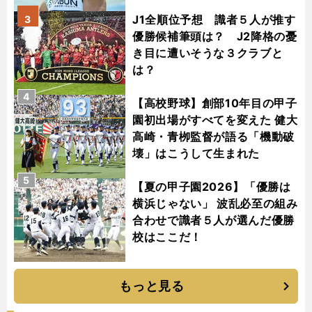
J1全順位予想 識者５人が推す
3
優勝候補筆頭は？ J2降格の憂
き目に遭いそうな３クラブと
は？
4
【高校野球】創部10年目の甲子
園初出場がすべてを変えた 健大
高崎・青栁監督が語る「機動破
壊」はこうして生まれた
5
【夏の甲子園2026】「優勝は
横浜じゃない」 波乱必至の組み
合わせで識者５人が選んだ優勝
校はここだ！
もっと見る