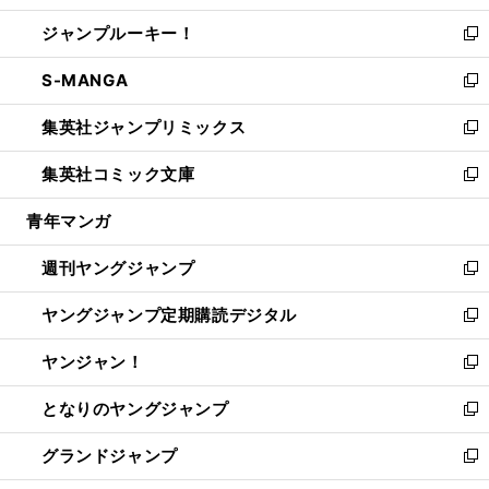
開
ウ
ン
ウ
し
ジャンプルーキー！
く
で
ド
ィ
い
新
開
ウ
ン
ウ
し
S-MANGA
く
で
ド
ィ
い
新
開
ウ
ン
ウ
し
集英社ジャンプリミックス
く
で
ド
ィ
い
新
開
ウ
ン
ウ
し
集英社コミック文庫
く
で
ド
ィ
い
新
開
ウ
ン
ウ
し
青年マンガ
く
で
ド
ィ
い
開
ウ
ン
ウ
週刊ヤングジャンプ
く
で
ド
ィ
新
開
ウ
ン
し
ヤングジャンプ定期購読デジタル
く
で
ド
い
新
開
ウ
ウ
し
ヤンジャン！
く
で
ィ
い
新
開
ン
ウ
し
となりのヤングジャンプ
く
ド
ィ
い
新
ウ
ン
ウ
し
グランドジャンプ
で
ド
ィ
い
新
開
ウ
ン
ウ
し