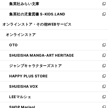
集英社みらい文庫
く
で
ド
ィ
新
開
ウ
ン
し
集英社の児童図書 S-KIDS.LAND
く
で
ド
い
新
開
ウ
ウ
し
オンラインストア・
その他WEBサービス
く
で
ィ
い
開
ン
ウ
オンラインストア
く
ド
ィ
ウ
ン
OTO
で
ド
新
開
ウ
し
SHUEISHA MANGA-ART HERITAGE
く
で
い
新
開
ウ
し
ジャンプキャラクターズストア
く
ィ
い
新
ン
ウ
し
HAPPY PLUS STORE
ド
ィ
い
新
ウ
ン
ウ
し
SHUEISHA VOX
で
ド
ィ
い
新
開
ウ
ン
ウ
し
LEEマルシェ
く
で
ド
ィ
い
新
開
ウ
ン
ウ
し
SHOP Marisol
く
で
ド
ィ
い