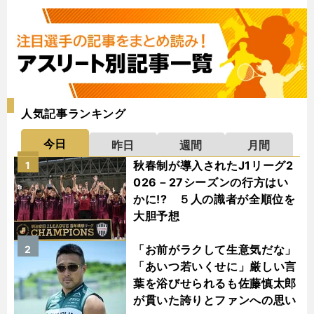
人気記事ランキング
今日
昨日
週間
月間
秋春制が導入されたJ1リーグ2
1
026－27シーズンの行方はい
かに!? ５人の識者が全順位を
大胆予想
「お前がラクして生意気だな」
2
「あいつ若いくせに」厳しい言
葉を浴びせられるも佐藤慎太郎
が貫いた誇りとファンへの思い