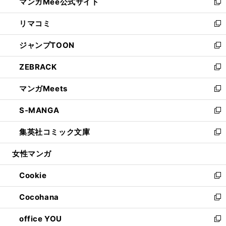
マンガMee公式サイト
く
ド
ィ
い
新
ウ
ン
ウ
し
リマコミ
で
ド
ィ
い
新
開
ウ
ン
ウ
し
ジャンプTOON
く
で
ド
ィ
い
新
開
ウ
ン
ウ
し
ZEBRACK
く
で
ド
ィ
い
新
開
ウ
ン
ウ
し
マンガMeets
く
で
ド
ィ
い
新
開
ウ
ン
ウ
し
S-MANGA
く
で
ド
ィ
い
新
開
ウ
ン
ウ
し
集英社コミック文庫
く
で
ド
ィ
い
新
開
ウ
ン
ウ
し
女性マンガ
く
で
ド
ィ
い
開
ウ
ン
ウ
Cookie
く
で
ド
ィ
新
開
ウ
ン
し
Cocohana
く
で
ド
い
新
開
ウ
ウ
し
office YOU
く
で
ィ
い
新