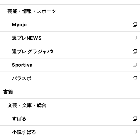
開
ウ
ン
ウ
し
芸能・情報・スポーツ
く
で
ド
ィ
い
開
ウ
ン
ウ
Myojo
く
で
ド
ィ
新
開
ウ
ン
し
週プレNEWS
く
で
ド
い
新
開
ウ
ウ
し
週プレ グラジャパ!
く
で
ィ
い
新
開
ン
ウ
し
Sportiva
く
ド
ィ
い
新
ウ
ン
ウ
し
パラスポ
で
ド
ィ
い
新
開
ウ
ン
ウ
し
書籍
く
で
ド
ィ
い
開
ウ
ン
ウ
文芸・文庫・総合
く
で
ド
ィ
開
ウ
ン
すばる
く
で
ド
新
開
ウ
し
小説すばる
く
で
い
新
開
ウ
し