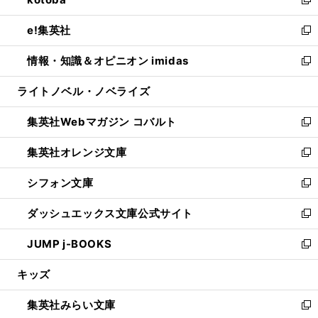
ド
ィ
い
新
開
ウ
ン
ウ
し
e!集英社
く
で
ド
ィ
い
新
開
ウ
ン
ウ
し
情報・知識＆オピニオン imidas
く
で
ド
ィ
い
新
開
ウ
ン
ウ
し
ライトノベル・ノベライズ
く
で
ド
ィ
い
開
ウ
ン
ウ
集英社Webマガジン コバルト
く
で
ド
ィ
新
開
ウ
ン
し
集英社オレンジ文庫
く
で
ド
い
新
開
ウ
ウ
し
シフォン文庫
く
で
ィ
い
新
開
ン
ウ
し
ダッシュエックス文庫公式サイト
く
ド
ィ
い
新
ウ
ン
ウ
し
JUMP j-BOOKS
で
ド
ィ
い
新
開
ウ
ン
ウ
し
キッズ
く
で
ド
ィ
い
開
ウ
ン
ウ
集英社みらい文庫
く
で
ド
ィ
新