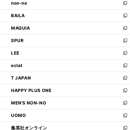
non-no
く
で
い
新
開
ウ
し
BAILA
く
ィ
い
新
ン
ウ
し
MAQUIA
ド
ィ
い
新
ウ
ン
ウ
し
SPUR
で
ド
ィ
い
新
開
ウ
ン
ウ
し
LEE
く
で
ド
ィ
い
新
開
ウ
ン
ウ
し
eclat
く
で
ド
ィ
い
新
開
ウ
ン
ウ
し
T JAPAN
く
で
ド
ィ
い
新
開
ウ
ン
ウ
し
HAPPY PLUS ONE
く
で
ド
ィ
い
新
開
ウ
ン
ウ
し
MEN'S NON-NO
く
で
ド
ィ
い
新
開
ウ
ン
ウ
し
UOMO
く
で
ド
ィ
い
新
開
ウ
ン
ウ
し
集英社オンライン
く
で
ド
ィ
い
新