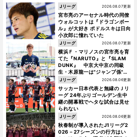
Jリーグ
2026.08.07更新
宮市亮のアーセナル時代の同僚
ウォルコットは『ドラゴンボー
ル』が大好き ポドルスキは日向
小次郎に憧れていた
Jリーグ
2026.08.07更新
横浜Ｆ・マリノスの宮市亮を育
てた『NARUTO』と『SLAM
DUNK』 中京大中京の同級
生・木原龍一は"ジャンプ係"だ
った
Jリーグ
2026.08.06更新
サッカー日本代表と無縁のＪリ
ーグ 24年ぶりゴールデン生中
継の開幕戦でヘタな試合は見せ
られない
Jリーグ
2026.08.06更新
秋春制が導入されたJ1リーグ2
026－27シーズンの行方はい