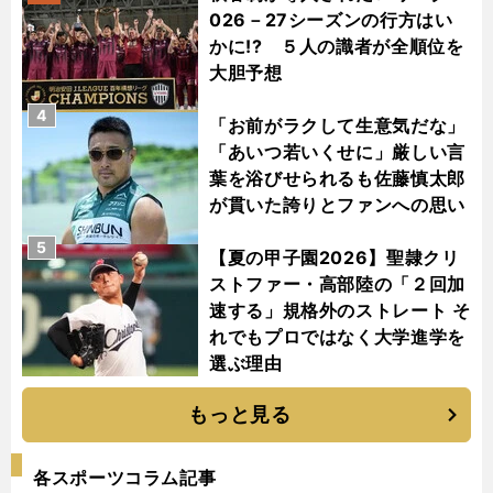
026－27シーズンの行方はい
かに!? ５人の識者が全順位を
大胆予想
4
「お前がラクして生意気だな」
「あいつ若いくせに」厳しい言
葉を浴びせられるも佐藤慎太郎
が貫いた誇りとファンへの思い
5
【夏の甲子園2026】聖隷クリ
ストファー・高部陸の「２回加
速する」規格外のストレート そ
れでもプロではなく大学進学を
選ぶ理由
もっと見る
各スポーツコラム記事