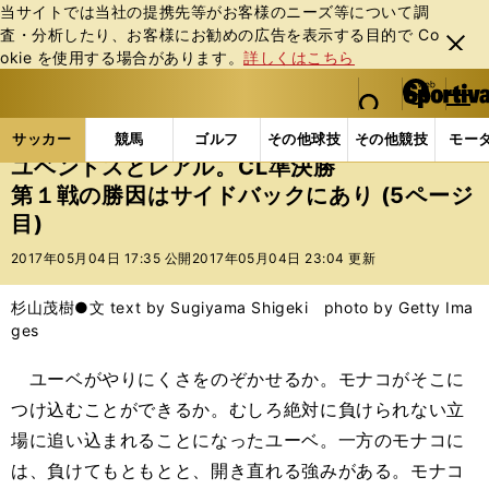
当サイトでは当社の提携先等がお客様のニーズ等について調
査・分析したり、お客様にお勧めの広告を表⽰する⽬的で Co
閉じ
okie を使⽤する場合があります。
詳しくはこちら
る
マイペ
web Sportiva (webスポルティーバ)
検索
メニュ
we
ー
サッカーの記事一覧
海外サッカー
海外サッカー
b
ジ
サッカー
競馬
ゴルフ
その他球技
その他競技
モー
ス
ユベントスとレアル。CL準決勝
ポ
第１戦の勝因はサイドバックにあり (5ページ
ル
目)
テ
ィ
2017年05月04日 17:35 公開
2017年05月04日 23:04 更新
ー
バ
杉山茂樹●文 text by Sugiyama Shigeki photo by Getty Ima
ges
ユーベがやりにくさをのぞかせるか。モナコがそこに
つけ込むことができるか。むしろ絶対に負けられない立
場に追い込まれることになったユーベ。一方のモナコに
は、負けてもともとと、開き直れる強みがある。モナコ