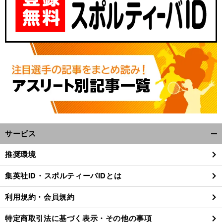
サービス
開
く/
推奨環境
閉
じ
集英社ID・スポルティーバIDとは
る
利用規約・会員規約
特定商取引法に基づく表示・その他の事項