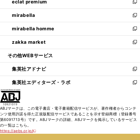
eclat premium
く
で
ド
ィ
い
新
開
ウ
ン
ウ
し
mirabella
く
で
ド
ィ
い
新
開
ウ
ン
ウ
し
mirabella homme
く
で
ド
ィ
い
新
開
ウ
ン
ウ
し
zakka market
く
で
ド
ィ
い
新
開
ウ
ン
ウ
し
その他WEBサービス
く
で
ド
ィ
い
開
ウ
ン
ウ
集英社アドナビ
く
で
ド
ィ
新
開
ウ
ン
し
集英社エディターズ・ラボ
く
で
ド
い
新
開
ウ
ウ
し
く
で
ィ
い
開
ン
ウ
ABJマークは、この電子書店・電子書籍配信サービスが、著作権者からコンテ
く
ド
ィ
ンツ使用許諾を得た正規版配信サービスであることを示す登録商標（登録番号
ウ
ン
第6091713号）です。ABJマークの詳細、ABJマークを掲示しているサービス
で
ド
の一覧はこちら。
開
ウ
https://aebs.or.jp/
新
く
で
し