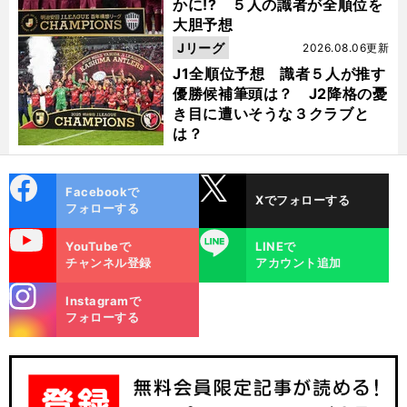
かに!? ５人の識者が全順位を
大胆予想
Jリーグ
2026.08.06更新
J1全順位予想 識者５人が推す
優勝候補筆頭は？ J2降格の憂
き目に遭いそうな３クラブと
は？
cebo
X
Facebookで
Xでフォローする
ok
フォローする
uTube
LINE
YouTubeで
LINEで
チャンネル登録
アカウント追加
stagra
Instagramで
m
フォローする