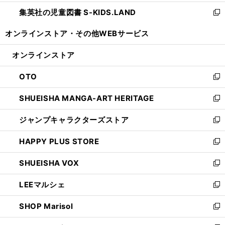
開
ウ
ン
し
集英社の児童図書 S-KIDS.LAND
く
で
ド
い
新
開
ウ
ウ
し
オンラインストア・
その他WEBサービス
く
で
ィ
い
開
ン
ウ
オンラインストア
く
ド
ィ
ウ
ン
OTO
で
ド
新
開
ウ
し
SHUEISHA MANGA-ART HERITAGE
く
で
い
新
開
ウ
し
ジャンプキャラクターズストア
く
ィ
い
新
ン
ウ
し
HAPPY PLUS STORE
ド
ィ
い
新
ウ
ン
ウ
し
SHUEISHA VOX
で
ド
ィ
い
新
開
ウ
ン
ウ
し
LEEマルシェ
く
で
ド
ィ
い
新
開
ウ
ン
ウ
し
SHOP Marisol
く
で
ド
ィ
い
新
開
ウ
ン
ウ
し