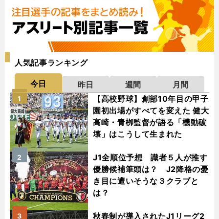
人気記事ランキング
今日
昨日
週間
月間
【高校野球】創部10年目の甲子
1
園初出場がすべてを変えた 健大
高崎・青栁監督が語る「機動破
壊」はこうして生まれた
J1全順位予想 識者５人が推す
2
優勝候補筆頭は？ J2降格の憂
き目に遭いそうな３クラブと
は？
秋春制が導入されたJ1リーグ2
3