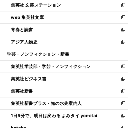
集英社 文芸ステーション
く
ィ
い
新
ン
ウ
し
web 集英社文庫
ド
ィ
い
新
ウ
ン
ウ
し
青春と読書
で
ド
ィ
い
新
開
ウ
ン
ウ
し
アジア人物史
く
で
ド
ィ
い
新
開
ウ
ン
ウ
し
学芸・ノンフィクション・新書
く
で
ド
ィ
い
開
ウ
ン
ウ
集英社学芸部 - 学芸・ノンフィクション
く
で
ド
ィ
新
開
ウ
ン
し
集英社ビジネス書
く
で
ド
い
新
開
ウ
ウ
し
集英社新書
く
で
ィ
い
新
開
ン
ウ
し
集英社新書プラス - 知の水先案内人
く
ド
ィ
い
新
ウ
ン
ウ
し
1日5分で、明日は変わる よみタイ yomitai
で
ド
ィ
い
新
開
ウ
ン
ウ
し
kotoba
く
で