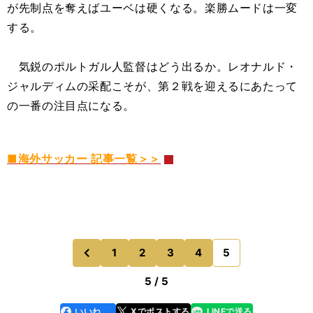
が先制点を奪えばユーベは硬くなる。楽勝ムードは一変
する。
気鋭のポルトガル人監督はどう出るか。レオナルド・
ジャルディムの采配こそが、第２戦を迎えるにあたって
の一番の注目点になる。
■海外サッカー 記事一覧＞＞
1
2
3
4
5
のページへ
前
5 / 5
いいね
Xでポストする
LINEで送る
line
faceboo
x