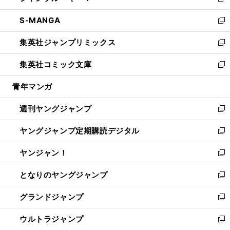
新
開
ウ
ン
ウ
し
S-MANGA
く
で
ド
ィ
い
新
開
ウ
ン
ウ
し
集英社ジャンプリミックス
く
で
ド
ィ
い
新
開
ウ
ン
ウ
し
集英社コミック文庫
く
で
ド
ィ
い
新
開
ウ
ン
ウ
し
青年マンガ
く
で
ド
ィ
い
開
ウ
ン
ウ
週刊ヤングジャンプ
く
で
ド
ィ
新
開
ウ
ン
し
ヤングジャンプ定期購読デジタル
く
で
ド
い
新
開
ウ
ウ
し
ヤンジャン！
く
で
ィ
い
新
開
ン
ウ
し
となりのヤングジャンプ
く
ド
ィ
い
新
ウ
ン
ウ
し
グランドジャンプ
で
ド
ィ
い
新
開
ウ
ン
ウ
し
ウルトラジャンプ
く
で
ド
ィ
い
新
開