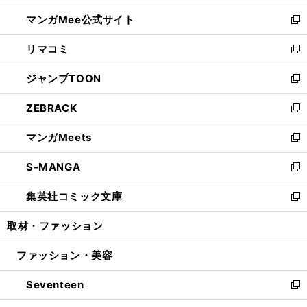
開
ン
ウ
し
マンガMee公式サイト
く
ド
ィ
い
新
ウ
ン
ウ
し
リマコミ
で
ド
ィ
い
新
開
ウ
ン
ウ
し
ジャンプTOON
く
で
ド
ィ
い
新
開
ウ
ン
ウ
し
ZEBRACK
く
で
ド
ィ
い
新
開
ウ
ン
ウ
し
マンガMeets
く
で
ド
ィ
い
新
開
ウ
ン
ウ
し
S-MANGA
く
で
ド
ィ
い
新
開
ウ
ン
ウ
し
集英社コミック文庫
く
で
ド
ィ
い
新
開
ウ
ン
ウ
し
取材・ファッション
く
で
ド
ィ
い
開
ウ
ン
ウ
ファッション・美容
く
で
ド
ィ
開
ウ
ン
Seventeen
く
で
ド
新
開
ウ
し