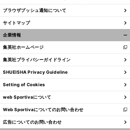
ブラウザプッシュ通知について
サイトマップ
企業情報
開
く/
集英社ホームページ
新
閉
し
じ
集英社プライバシーガイドライン
い
る
ウ
SHUEISHA Privacy Guideline
ィ
ン
Setting of Cookies
ド
ウ
web Sportivaについて
で
開
Web Sportivaについてのお問い合わせ
く
新
し
広告についてのお問い合わせ
い
ウ