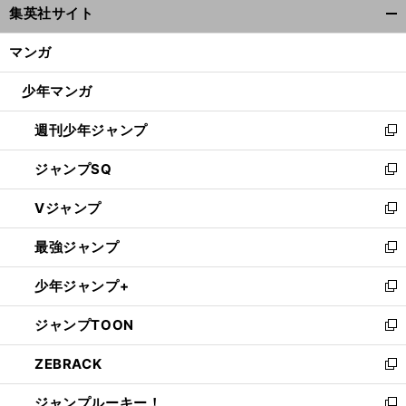
集英社サイト
ィ
開
ン
く/
マンガ
V
、
ド
閉
VVフェンロを２部優勝させて
コーチ藤田俊哉がしみじみ思うこと
ウ
じ
少年マンガ
で
る
開
週刊少年ジャンプ
く
新
し
ジャンプSQ
い
新
ウ
し
Vジャンプ
ィ
い
新
ン
ウ
し
最強ジャンプ
ド
ィ
い
新
ウ
ン
ウ
し
少年ジャンプ+
で
ド
ィ
い
新
開
ウ
ン
ウ
し
ジャンプTOON
く
で
ド
ィ
い
新
開
ウ
ン
ウ
し
ZEBRACK
く
で
ド
ィ
い
新
開
ウ
ン
ウ
し
ジャンプルーキー！
く
で
ド
ィ
い