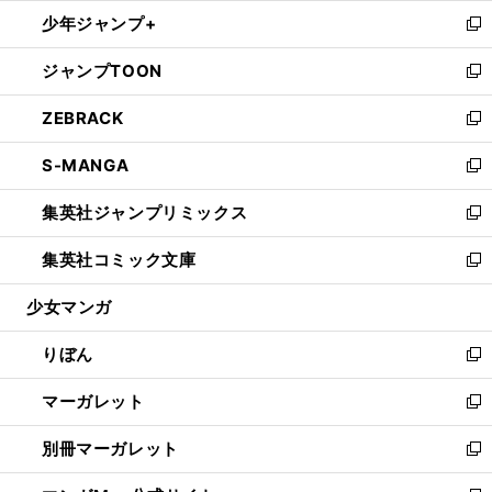
ウ
ン
ウ
し
少年ジャンプ+
く
で
ド
ィ
い
新
開
ウ
ン
ウ
し
ジャンプTOON
く
で
ド
ィ
い
新
開
ウ
ン
ウ
し
ZEBRACK
く
で
ド
ィ
い
新
開
ウ
ン
ウ
し
S-MANGA
く
で
ド
ィ
い
新
開
ウ
ン
ウ
し
集英社ジャンプリミックス
く
で
ド
ィ
い
新
開
ウ
ン
ウ
し
集英社コミック文庫
く
で
ド
ィ
い
新
開
ウ
ン
ウ
し
少女マンガ
く
で
ド
ィ
い
開
ウ
ン
ウ
りぼん
く
で
ド
ィ
新
開
ウ
ン
し
マーガレット
く
で
ド
い
新
開
ウ
ウ
し
別冊マーガレット
く
で
ィ
い
新
開
ン
ウ
し