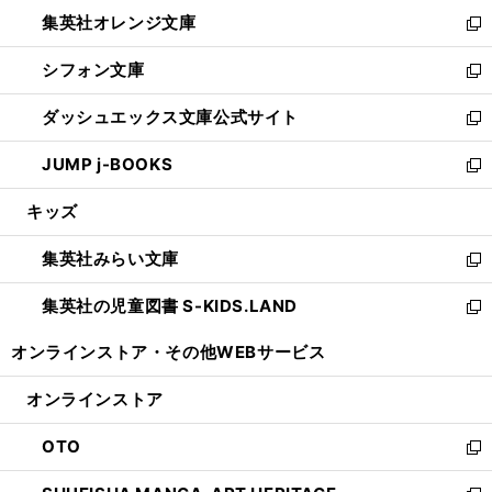
ウ
ン
し
集英社オレンジ文庫
く
で
ド
い
新
開
ウ
ウ
し
シフォン文庫
く
で
ィ
い
新
開
ン
ウ
し
ダッシュエックス文庫公式サイト
く
ド
ィ
い
新
ウ
ン
ウ
し
JUMP j-BOOKS
で
ド
ィ
い
新
開
ウ
ン
ウ
し
キッズ
く
で
ド
ィ
い
開
ウ
ン
ウ
集英社みらい文庫
く
で
ド
ィ
新
開
ウ
ン
し
集英社の児童図書 S-KIDS.LAND
く
で
ド
い
新
開
ウ
ウ
し
オンラインストア・
その他WEBサービス
く
で
ィ
い
開
ン
ウ
オンラインストア
く
ド
ィ
ウ
ン
OTO
で
ド
新
開
ウ
し