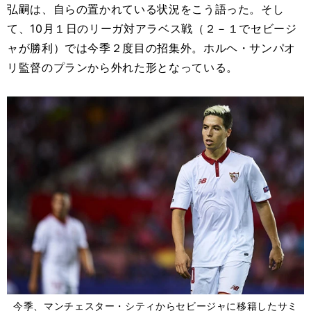
弘嗣は、自らの置かれている状況をこう語った。そし
て、10月１日のリーガ対アラベス戦（２－１でセビージ
ャが勝利）では今季２度目の招集外。ホルヘ・サンパオ
リ監督のプランから外れた形となっている。
今季、マンチェスター・シティからセビージャに移籍したサミ