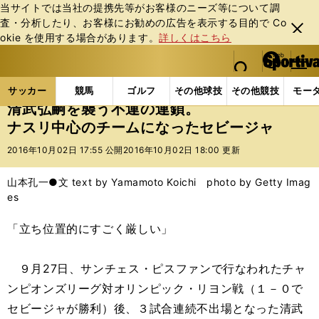
当サイトでは当社の提携先等がお客様のニーズ等について調
査・分析したり、お客様にお勧めの広告を表⽰する⽬的で Co
閉じ
okie を使⽤する場合があります。
詳しくはこちら
る
マイペ
web Sportiva (webスポルティーバ)
検索
メニュ
we
ー
サッカーの記事一覧
海外サッカー
海外サッカー
b
ジ
サッカー
競馬
ゴルフ
その他球技
その他競技
モー
ス
清武弘嗣を襲う不運の連鎖。
ポ
ナスリ中心のチームになったセビージャ
ル
テ
2016年10月02日 17:55 公開
2016年10月02日 18:00 更新
ィ
ー
山本孔一●文 text by Yamamoto Koichi photo by Getty Imag
バ
es
「立ち位置的にすごく厳しい」
９月27日、サンチェス・ピスファンで行なわれたチャ
ンピオンズリーグ対オリンピック・リヨン戦（１－０で
セビージャが勝利）後、３試合連続不出場となった清武