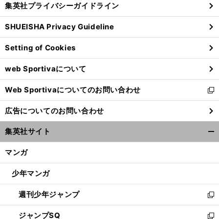
集英社プライバシーガイドライン
い
る
ウ
SHUEISHA Privacy Guideline
ィ
ン
Setting of Cookies
ド
ウ
web Sportivaについて
で
開
Web Sportivaについてのお問い合わせ
く
新
し
広告についてのお問い合わせ
い
ウ
集英社サイト
ィ
開
ン
く/
マンガ
ド
閉
ウ
じ
少年マンガ
で
る
開
週刊少年ジャンプ
く
新
し
ジャンプSQ
い
新