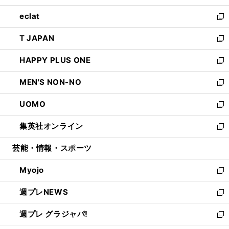
開
ウ
ン
ウ
し
eclat
く
で
ド
ィ
い
新
開
ウ
ン
ウ
し
T JAPAN
く
で
ド
ィ
い
新
開
ウ
ン
ウ
し
HAPPY PLUS ONE
く
で
ド
ィ
い
新
開
ウ
ン
ウ
し
MEN'S NON-NO
く
で
ド
ィ
い
新
開
ウ
ン
ウ
し
UOMO
く
で
ド
ィ
い
新
開
ウ
ン
ウ
し
集英社オンライン
く
で
ド
ィ
い
新
開
ウ
ン
ウ
し
芸能・情報・スポーツ
く
で
ド
ィ
い
開
ウ
ン
ウ
Myojo
く
で
ド
ィ
新
開
ウ
ン
し
週プレNEWS
く
で
ド
い
新
開
ウ
ウ
し
週プレ グラジャパ!
く
で
ィ
い
新
開
ン
ウ
し