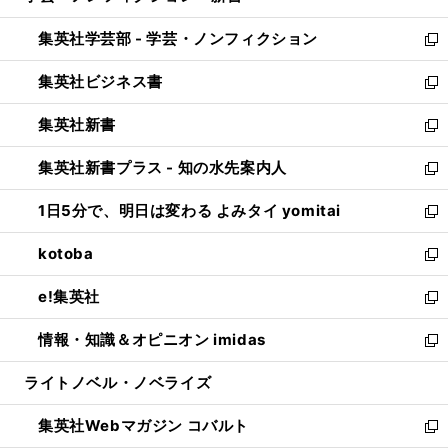
開
ウ
ン
ウ
集英社学芸部 - 学芸・ノンフィクション
く
で
ド
ィ
新
開
ウ
ン
し
集英社ビジネス書
く
で
ド
い
新
開
ウ
ウ
し
集英社新書
く
で
ィ
い
新
開
ン
ウ
し
集英社新書プラス - 知の水先案内人
く
ド
ィ
い
新
ウ
ン
ウ
し
1日5分で、明日は変わる よみタイ yomitai
で
ド
ィ
い
新
開
ウ
ン
ウ
し
kotoba
く
で
ド
ィ
い
新
開
ウ
ン
ウ
し
e!集英社
く
で
ド
ィ
い
新
開
ウ
ン
ウ
し
情報・知識＆オピニオン imidas
く
で
ド
ィ
い
新
開
ウ
ン
ウ
し
ライトノベル・ノベライズ
く
で
ド
ィ
い
開
ウ
ン
ウ
集英社Webマガジン コバルト
く
で
ド
ィ
新
開