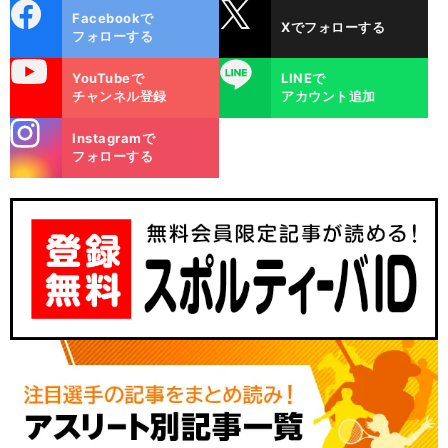
cebo
X
Facebookで
Xでフォローする
ok
フォローする
uTube
LINE
YouTubeで
LINEで
チャンネル登録
アカウント追加
stagra
Instagramで
m
フォローする