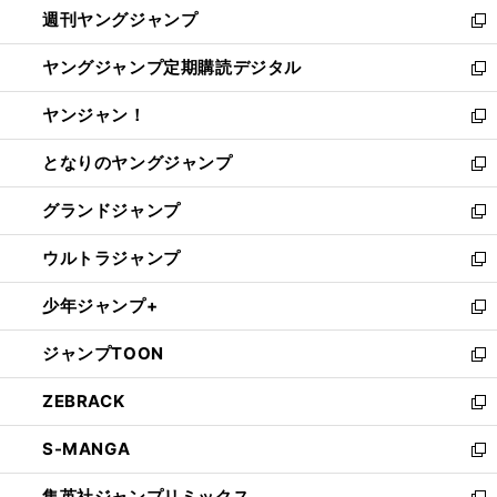
週刊ヤングジャンプ
く
で
ド
ィ
新
開
ウ
ン
し
ヤングジャンプ定期購読デジタル
く
で
ド
い
新
開
ウ
ウ
し
ヤンジャン！
く
で
ィ
い
新
開
ン
ウ
し
となりのヤングジャンプ
く
ド
ィ
い
新
ウ
ン
ウ
し
グランドジャンプ
で
ド
ィ
い
新
開
ウ
ン
ウ
し
ウルトラジャンプ
く
で
ド
ィ
い
新
開
ウ
ン
ウ
し
少年ジャンプ+
く
で
ド
ィ
い
新
開
ウ
ン
ウ
し
ジャンプTOON
く
で
ド
ィ
い
新
開
ウ
ン
ウ
し
ZEBRACK
く
で
ド
ィ
い
新
開
ウ
ン
ウ
し
S-MANGA
く
で
ド
ィ
い
新
開
ウ
ン
ウ
し
集英社ジャンプリミックス
く