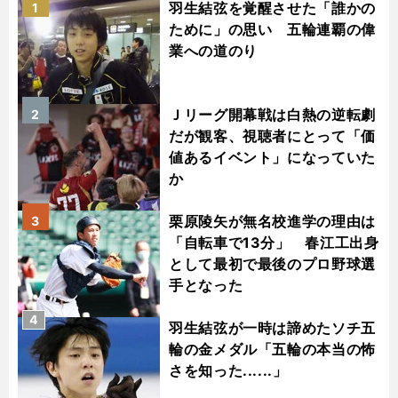
羽生結弦を覚醒させた「誰かの
1
ために」の思い 五輪連覇の偉
業への道のり
Ｊリーグ開幕戦は白熱の逆転劇
2
だが観客、視聴者にとって「価
値あるイベント」になっていた
か
栗原陵矢が無名校進学の理由は
3
「自転車で13分」 春江工出身
として最初で最後のプロ野球選
手となった
4
羽生結弦が一時は諦めたソチ五
輪の金メダル「五輪の本当の怖
さを知った......」