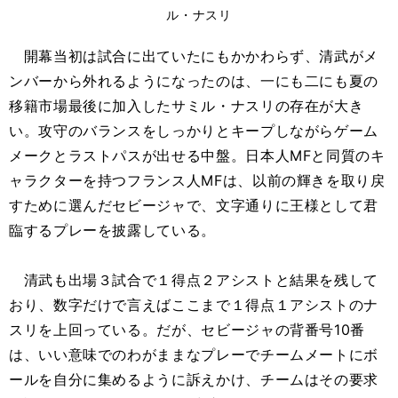
ル・ナスリ
開幕当初は試合に出ていたにもかかわらず、清武がメ
ンバーから外れるようになったのは、一にも二にも夏の
移籍市場最後に加入したサミル・ナスリの存在が大き
い。攻守のバランスをしっかりとキープしながらゲーム
メークとラストパスが出せる中盤。日本人MFと同質のキ
ャラクターを持つフランス人MFは、以前の輝きを取り戻
すために選んだセビージャで、文字通りに王様として君
臨するプレーを披露している。
清武も出場３試合で１得点２アシストと結果を残して
おり、数字だけで言えばここまで１得点１アシストのナ
スリを上回っている。だが、セビージャの背番号10番
は、いい意味でのわがままなプレーでチームメートにボ
ールを自分に集めるように訴えかけ、チームはその要求