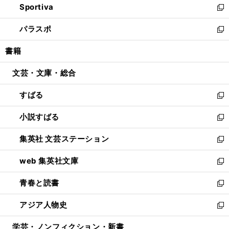
Sportiva
く
ド
ィ
い
新
ウ
ン
ウ
し
パラスポ
で
ド
ィ
い
新
開
ウ
ン
ウ
し
書籍
く
で
ド
ィ
い
開
ウ
ン
ウ
文芸・文庫・総合
く
で
ド
ィ
開
ウ
ン
すばる
く
で
ド
新
開
ウ
し
小説すばる
く
で
い
新
開
ウ
し
集英社 文芸ステーション
く
ィ
い
新
ン
ウ
し
web 集英社文庫
ド
ィ
い
新
ウ
ン
ウ
し
青春と読書
で
ド
ィ
い
新
開
ウ
ン
ウ
し
アジア人物史
く
で
ド
ィ
い
新
開
ウ
ン
ウ
し
学芸・ノンフィクション・新書
く
で
ド
ィ
い