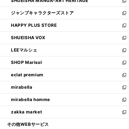
SHUEISHA MANGA-ART HERITAGE
く
で
い
新
開
ウ
し
ジャンプキャラクターズストア
く
ィ
い
新
ン
ウ
し
HAPPY PLUS STORE
ド
ィ
い
新
ウ
ン
ウ
し
SHUEISHA VOX
で
ド
ィ
い
新
開
ウ
ン
ウ
し
LEEマルシェ
く
で
ド
ィ
い
新
開
ウ
ン
ウ
し
SHOP Marisol
く
で
ド
ィ
い
新
開
ウ
ン
ウ
し
eclat premium
く
で
ド
ィ
い
新
開
ウ
ン
ウ
し
mirabella
く
で
ド
ィ
い
新
開
ウ
ン
ウ
し
mirabella homme
く
で
ド
ィ
い
新
開
ウ
ン
ウ
し
zakka market
く
で
ド
ィ
い
新
開
ウ
ン
ウ
し
その他WEBサービス
く
で
ド
ィ
い