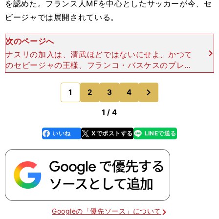
を認めた。フランス人MFを中心としたサッカーが今、セ
ビージャでは展開されている。
次のページへ
ナスリの加入は、清武ほどではないにせよ、かつて
のセビージャの王様、フランコ・バスケスのプレー
にも大きな影響を与えている。バスケスはここ数試
合、開幕直後のような目のさめるようなプレーを披
次
1
2
3
4
のページへ
露することができ
1 / 4
いいね
Xでポストする
LINEで送る
line
faceboo
x
k
Googleの「優先ソース」について