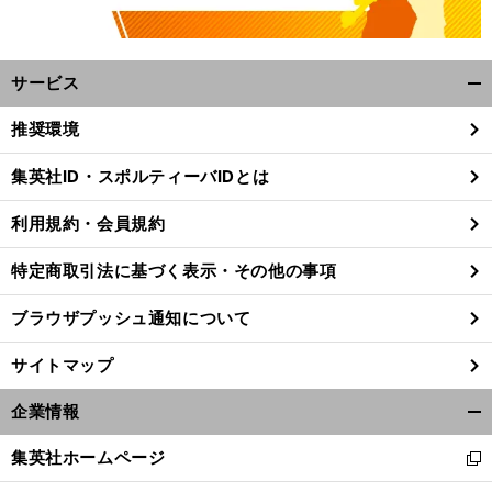
サービス
開
く/
推奨環境
閉
じ
集英社ID・スポルティーバIDとは
る
利用規約・会員規約
特定商取引法に基づく表示・その他の事項
ブラウザプッシュ通知について
サイトマップ
企業情報
開
。
複
く/
前
集英社ホームページ
新
へ
EL
閉
し
じ