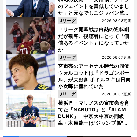
のフェイントを真似していまし
た」と元なでしこジャパン監
督・佐々木則夫
Jリーグ
2026.08.08更新
Ｊリーグ開幕戦は白熱の逆転劇
だが観客、視聴者にとって「価
値あるイベント」になっていた
か
Jリーグ
2026.08.07更新
宮市亮のアーセナル時代の同僚
ウォルコットは『ドラゴンボー
ル』が大好き ポドルスキは日向
小次郎に憧れていた
Jリーグ
2026.08.07更新
横浜Ｆ・マリノスの宮市亮を育
てた『NARUTO』と『SLAM
DUNK』 中京大中京の同級
生・木原龍一は"ジャンプ係"だ
った