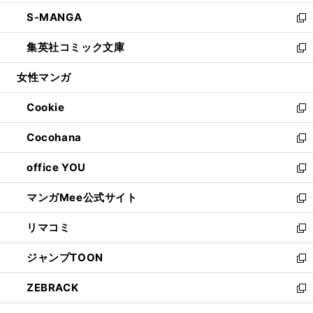
開
ウ
ン
ウ
し
S-MANGA
く
で
ド
ィ
い
新
開
ウ
ン
ウ
し
集英社コミック文庫
く
で
ド
ィ
い
新
開
ウ
ン
ウ
し
女性マンガ
く
で
ド
ィ
い
開
ウ
ン
ウ
Cookie
く
で
ド
ィ
新
開
ウ
ン
し
Cocohana
く
で
ド
い
新
開
ウ
ウ
し
office YOU
く
で
ィ
い
新
開
ン
ウ
し
マンガMee公式サイト
く
ド
ィ
い
新
ウ
ン
ウ
し
リマコミ
で
ド
ィ
い
新
開
ウ
ン
ウ
し
ジャンプTOON
く
で
ド
ィ
い
新
開
ウ
ン
ウ
し
ZEBRACK
く
で
ド
ィ
い
新
開
ウ
ン
ウ
し