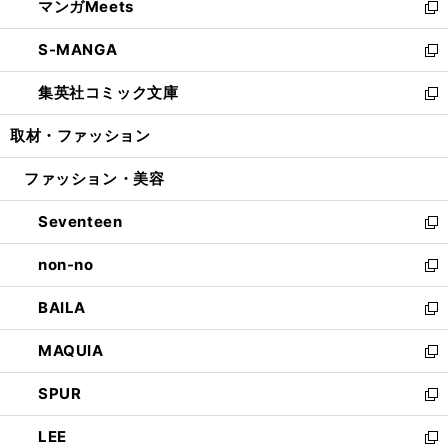
マンガMeets
く
で
ド
ィ
い
新
開
ウ
ン
ウ
し
S-MANGA
く
で
ド
ィ
い
新
開
ウ
ン
ウ
し
集英社コミック文庫
く
で
ド
ィ
い
新
開
ウ
ン
ウ
し
取材・ファッション
く
で
ド
ィ
い
開
ウ
ン
ウ
ファッション・美容
く
で
ド
ィ
開
ウ
ン
Seventeen
く
で
ド
新
開
ウ
し
non-no
く
で
い
新
開
ウ
し
BAILA
く
ィ
い
新
ン
ウ
し
MAQUIA
ド
ィ
い
新
ウ
ン
ウ
し
SPUR
で
ド
ィ
い
新
開
ウ
ン
ウ
し
LEE
く
で
ド
ィ
い
新