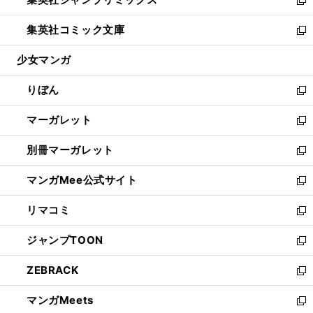
で
ド
ィ
い
新
開
ウ
ン
ウ
し
集英社コミック文庫
く
で
ド
ィ
い
新
開
ウ
ン
ウ
し
少女マンガ
く
で
ド
ィ
い
開
ウ
ン
ウ
りぼん
く
で
ド
ィ
新
開
ウ
ン
し
マーガレット
く
で
ド
い
新
開
ウ
ウ
し
別冊マーガレット
く
で
ィ
い
新
開
ン
ウ
し
マンガMee公式サイト
く
ド
ィ
い
新
ウ
ン
ウ
し
リマコミ
で
ド
ィ
い
新
開
ウ
ン
ウ
し
ジャンプTOON
く
で
ド
ィ
い
新
開
ウ
ン
ウ
し
ZEBRACK
く
で
ド
ィ
い
新
開
ウ
ン
ウ
し
マンガMeets
く
で
ド
ィ
い
新