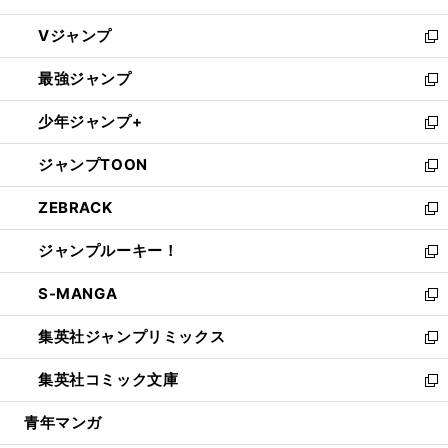
ウ
し
Vジャンプ
ィ
い
新
ン
ウ
し
最強ジャンプ
ド
ィ
い
新
ウ
ン
ウ
し
少年ジャンプ+
で
ド
ィ
い
新
開
ウ
ン
ウ
し
ジャンプTOON
く
で
ド
ィ
い
新
開
ウ
ン
ウ
し
ZEBRACK
く
で
ド
ィ
い
新
開
ウ
ン
ウ
し
ジャンプルーキー！
く
で
ド
ィ
い
新
開
ウ
ン
ウ
し
S-MANGA
く
で
ド
ィ
い
新
開
ウ
ン
ウ
し
集英社ジャンプリミックス
く
で
ド
ィ
い
新
開
ウ
ン
ウ
し
集英社コミック文庫
く
で
ド
ィ
い
新
開
ウ
ン
ウ
し
青年マンガ
く
で
ド
ィ
い
開
ウ
ン
ウ