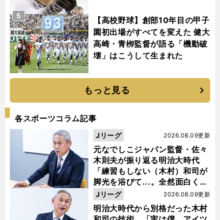
5
【高校野球】創部10年目の甲子
園初出場がすべてを変えた 健大
高崎・青栁監督が語る「機動破
壊」はこうして生まれた
もっと見る
各スポーツコラム記事
Jリーグ
2026.08.09更新
元なでしこジャパン監督・佐々
木則夫が振り返る明治大時代
「練習もしない（木村）和司が
脚光を浴びて...。全然面白くな
い４年間でした」
Jリーグ
2026.08.09更新
明治大時代から別格だった木村
和司の技術 「実は僕、アイツ